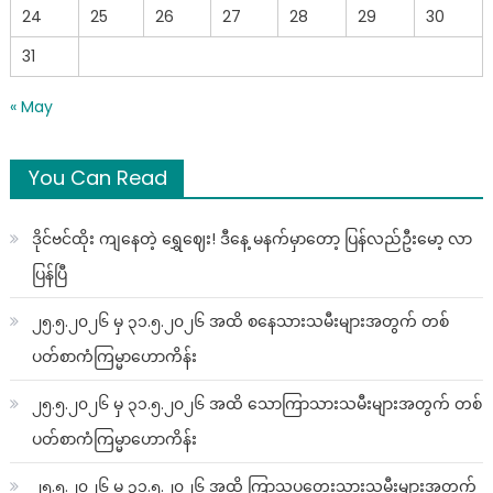
24
25
26
27
28
29
30
31
« May
You Can Read
ဒိုင်ဗင်ထိုး ကျနေတဲ့ ရွှေဈေး! ဒီနေ့ မနက်မှာတော့ ပြန်လည်ဦးမော့ လာ
ပြန်ပြီ
၂၅.၅.၂၀၂၆ မှ ၃၁.၅.၂၀၂၆ အထိ စနေသားသမီးများအတွက် တစ်
ပတ်စာကံကြမ္မာဟောကိန်း
၂၅.၅.၂၀၂၆ မှ ၃၁.၅.၂၀၂၆ အထိ သောကြာသားသမီးများအတွက် တစ်
ပတ်စာကံကြမ္မာဟောကိန်း
၂၅.၅.၂၀၂၆ မှ ၃၁.၅.၂၀၂၆ အထိ ကြာသပတေးသားသမီးများအတွက်