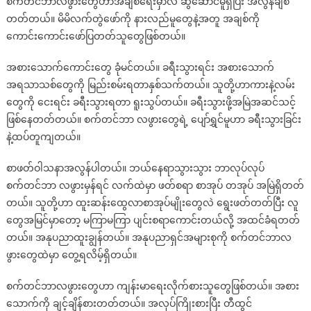
စက်တင်ဘာလဖွားတွေဟာအချစ်ရေးမှာလဲ ဆွဲဆောင်မူရှိပြီး အလွန်ချစ်
တတ်တယ်။ မိမိလက်တွဲဖော်ကို နားလည်မူတွေနဲ့အတူ အချစ်ကို
ကောင်းကောင်းဖော်ပြတတ်သူတွေဖြစ်တယ်။
အစားသောက်ကောင်းတွေ ခုံမင်တယ်။ ခရီးသွားရင်း အစားသောက်
အရသာသစ်တွေကို မြည်းစမ်းရတာနှစ်သက်တယ်။ သူတို့ဟာကားနဲ့လမ်း
တွေကို ငေးရင်း ခရီးသွားရတာ ရူးသွပ်တယ်။ ခရီးသွားဖို့အမြဲအဆင်သင့်
ဖြစ်နေတတ်တယ်။ စက်တင်ဘာ လဖွားတွေရဲ့ ပျော်ရွှင်မူဟာ ခရီးသွားခြင်း
နဲ့ထပ်တူကျတယ်။
စာဖတ်ဝါသနာအလွန်ပါတယ်။ ဘယ်နေရာသွားသွား ဘာလုပ်လုပ်
စက်တင်ဘာ လဖွားမှန်ရင် လက်ထဲမှာ ဖတ်စရာ စာအုပ် တအုပ် အမြဲရှိတတ်
တယ်။ သူတို့ဟာ ထူးဆန်းထွေလာစာအုပ်မျိုးတွေလဲ ရွေးဖတ်တတ်ပြီး လူ
တွေအမြင်မှာတော့ မကြာမကြာ ပျင်းစရာကောင်းတယ်လို့ အထင်ခံရတတ်
တယ်။ အနုပညာထူးချွန်တယ်။ အနုပညာရှင်အများစုကို စက်တင်ဘာလ
ဖွားတွေထဲမှာ တွေ့ရလိမ့်ရှိတယ်။
စက်တင်ဘာလဖွားတွေဟာ ကျန်းမာရေးလိုက်စားသူတွေဖြစ်တယ်။ အစား
သောက်ကို ချင့်ချိန်စားတတ်တယ်။ အလုပ်ကြိုးစားပြီး တီထွင်