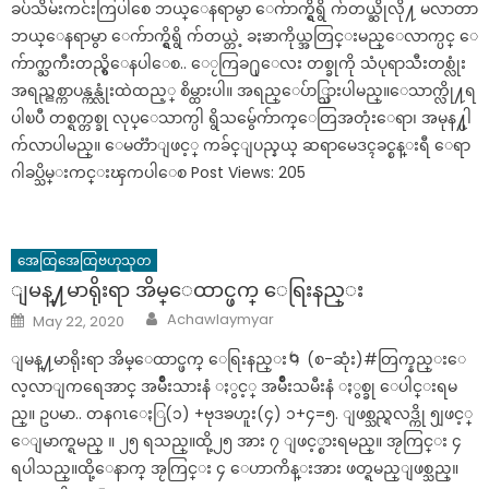
ခပ်သိမ်းကင်းကြပါစေ ဘယ္ေနရာမွာ ေက်ာက္ရွိရွိ က်တယ္ဆိုလို႔ မလာတာ
ဘယ္ေနရာမွာ ေက်ာက္ရွိရွိ က်တယ္တဲ့ ခႏၶာကိုယ္အတြင္းမည္ေလာက္ပင္ ေ
က်ာက္ႀကီးတည္ရွိေနပါေစ.. ေႂကြခ႐ုေလး တစ္ခုကို သံပုရာသီးတစ္လုံး
အရည္ညစ္ကာပန္ကန္လုံးထဲထည့္ စိမ္ထားပါ။ အရည္ေပ်ာ္သြားပါမည္။ေသာက္လို႔ရ
ပါၿပီ တစ္ရက္တစ္ခု လုပ္ေသာက္ပါ ရွိသမွ်ေက်ာက္ေတြအတုံးေရာ၊ အမုန႔္ပါ
က်လာပါမည္။ ေမတၱာျဖင့္ ကခ်င္ျပည္နယ္ ဆရာမေဒၚခင္စန္းရီ ေရာ
ဂါခပ္သိမ္းကင္းၾကပါေစ Post Views: 205
အေထြအေထြဗဟုသုတ
ျမန္႔မာရိုးရာ အိမ္ေထာင္ဖက္ ေရြးနည္း
Author
Posted
Achawlaymyar
May 22, 2020
on
ျမန္႔မာရိုးရာ အိမ္ေထာင္ဖက္ ေရြးနည္း🌀 (စ-ဆုံး)#တြက္နည္းေ
လ့လာျကရေအာင္ အမ်ိဳးသားနံ ႏွင့္ အမ်ိဳးသမီးနံ ႏွစ္ခု ေပါင္းရမ
ည္။ ဥပမာ.. တနဂၤေႏြ(၁) +ဗုဒၶဟူး(၄) ၁+၄=၅. ျဖစ္သည္ရလဒ္ကို ၅ျဖင့္
ေျမာက္ရမည္ ။ ၂၅ ရသည္။ထို့၂၅ အား ၇ ျဖင့္စားရမည္။ အႂကြင္း ၄
ရပါသည္။ထို့ေနာက္ အႂကြင္း ၄ ေဟာကိန္းအား ဖတ္ရမည္ျဖစ္သည္။