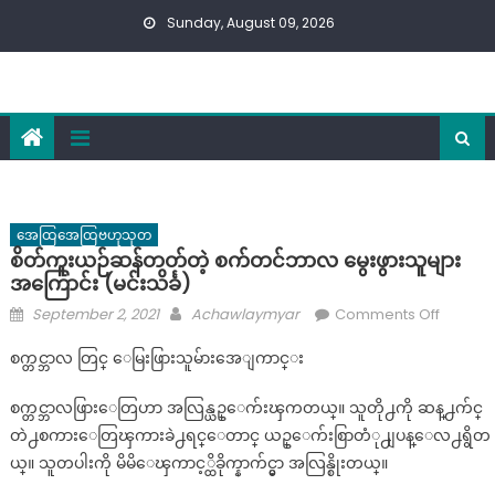
Skip
Sunday, August 09, 2026
to
content
အေထြအေထြဗဟုသုတ
စိတ်ကူးယဉ်ဆန်တတ်တဲ့ စက်တင်ဘာလ မွေးဖွားသူများ
အကြောင်း (မင်းသိင်္ခ)
Posted
Author
on
September 2, 2021
Achawlaymyar
Comments Off
on
စိတ်ကူး
စက္တင္ဘာလ တြင္ ေမြးဖြားသူမ်ားအေျကာင္း
ယဉ်
ဆန်
စက္တင္ဘာလဖြားေတြဟာ အလြန္ယဥ္ေက်းၾကတယ္။ သူတို႕ကို ဆန္႕က်င္
တတ်
တဲ႕စကားေတြၾကားခဲ႕ရင္ေတာင္ ယဥ္ေက်းစြာတံု႕ျပန္ေလ႕ရွိတ
တဲ့
ယ္။ သူတပါးကို မိမိေၾကာင့္ထိခိုက္နာက်င္မွာ အလြန္စိုးတယ္။
စက်တင
မွေး