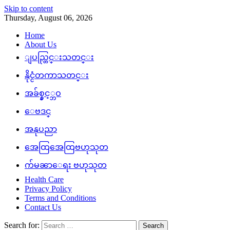
Skip to content
Thursday, August 06, 2026
Home
About Us
ျပည္တြင္းသတင္း
နိုင္ငံတကာသတင္း
အခ်စ္နွင့္ဘဝ
ေဗဒင္
အနုပညာ
အေထြအေထြဗဟုသုတ
က်မၼာေရး ဗဟုသုတ
Health Care
Privacy Policy
Terms and Conditions
Contact Us
Search for: