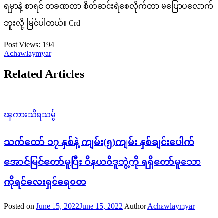
ရမှာနဲ့ စာရင် တခဏတာ စိတ်ဆင်းရဲစေလိုက်တာ မပြောပလောက်
ဘူးလို့ မြင်ပါတယ်။ Crd
Post Views:
194
Achawlaymyar
Related Articles
ၾကားသိရသမွ်
သက်တော် ၁၇ နှစ်နဲ့ ကျမ်း(၅)ကျမ်း နှစ်ချင်းပေါက်
အောင်မြင်တော်မူပြီး ဝိနယဝိဒူဘွဲ့ကို ရရှိတော်မူသော
ကိုရင်လေးရှင်ရေဝတ
Posted on
June 15, 2022
June 15, 2022
Author
Achawlaymyar