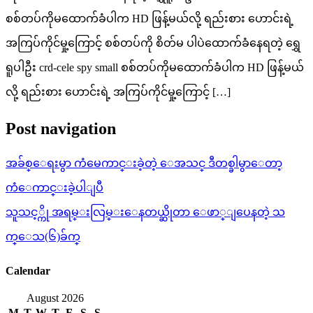
စစ်တပ်ကိုမထောက်ခံပါက HD ဖြန့်မယ်လို့ ရည်းစား ဟောင်းရဲ့
အကြပ်ကိုင်မှု့ကြောင့် စစ်တပ်ကို စိတ်မ ပါပဲထောက်ခံနေရတဲ့ ရွှေ
ရူပါဦး crd-cele spy small စစ်တပ်ကိုမထောက်ခံပါက HD ဖြန့်မယ်
လို့ ရည်းစား ဟောင်းရဲ့ အကြပ်ကိုင်မှု့ကြောင့် […]
Post navigation
အခ်စ္ေရးမွာ ကံမေကာင္းခဲ့တဲ့ ေအသင္ ဒီတစ္ခါမွာေတာ့
ကံေကာင္းခဲ့ပါျပီ
သူသင့္ကို အရမ္းလြမ္းေနတယ္ဆိုတာ ေဖာ္ျပေနတဲ့ သ
က္ေသ(၆)ခ်က္
Calendar
August 2026
M
T
W
T
F
S
S