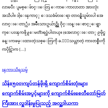
လာၿပီး ျမစ္ေခ်ာင္းေတြ ေကာေကာလာတာ အားလုံး
အသိပါ။ ဒါ့ေၾကာင့္ ေဒသခံမ်ား​ေရာ တာ၀န္ရွိသူမ်ားပါ အေ
လာင္းေတာ္ကႆပ အမ်ိဳးသားဥယ်ာဥ္ကို ဝိုင္း၀န္းေစာင့္ေရွာ
က္ေပးၾကဖို႔​ေမတၱာရပ္ခံပါတယ္။ (အေလာင္းေတာ္ ၉မိုင္စ
ခန္းကဖမ္းထားတဲ့သစ္ေတြကို ခ.ိုးသယ္လာတဲ့ ကားတစ္စီးကို
ကပိုင္ရြာက […]
ၾကားသိရသမွ်
သိန်း(၅၀၀)ကျပ်တန်ဖိုးရှိ ကျောက်စိမ်းတုံးများ
ကျောက်စိမ်းအပွင့်များကို ကျောက်စိမ်းစေတီတော်မြတ်
ကြီးအား လှူဒါန်းမှုပြုသည့် အလှူ့ဒါယကာ