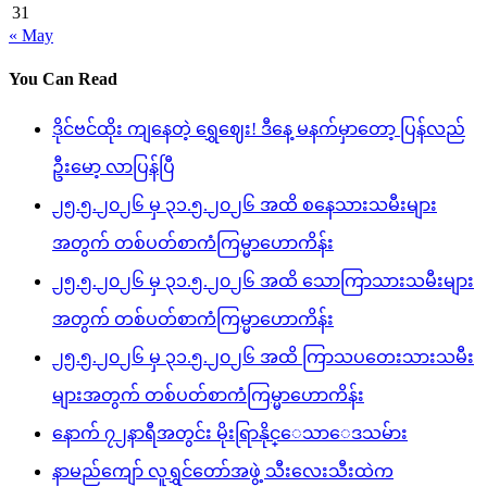
31
« May
You Can Read
ဒိုင်ဗင်ထိုး ကျနေတဲ့ ရွှေဈေး! ဒီနေ့ မနက်မှာတော့ ပြန်လည်
ဦးမော့ လာပြန်ပြီ
၂၅.၅.၂၀၂၆ မှ ၃၁.၅.၂၀၂၆ အထိ စနေသားသမီးများ
အတွက် တစ်ပတ်စာကံကြမ္မာဟောကိန်း
၂၅.၅.၂၀၂၆ မှ ၃၁.၅.၂၀၂၆ အထိ သောကြာသားသမီးများ
အတွက် တစ်ပတ်စာကံကြမ္မာဟောကိန်း
၂၅.၅.၂၀၂၆ မှ ၃၁.၅.၂၀၂၆ အထိ ကြာသပတေးသားသမီး
များအတွက် တစ်ပတ်စာကံကြမ္မာဟောကိန်း
နောက် ၇၂နာရီအတွင်း မိုးရြာနိုင္ေသာေဒသမ်ား
နာမည်ကျော် လူရွှင်တော်အဖွဲ့ သီးလေးသီးထဲက