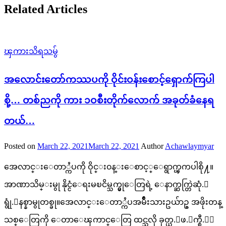
Related Articles
ၾကားသိရသမွ်
အလောင်းတော်ကဿပကို ဝိုင်းဝန်းစောင့်ရှောက်ကြပါ
စို့… တစ်ညကို ကား ၁ဝစီးတိုက်လောက် အခုတ်ခံနေရ
တယ်…
Posted on
March 22, 2021
March 22, 2021
Author
Achawlaymyar
အေလာင္းေတာ္ကႆပကို ဝိုင္း၀န္းေစာင့္ေရွာက္ၾကပါစို႔။
အာဏာသိမ္းမွု နိုင္ငံေရးမၿငိမ္သက္မွုေတြရဲ့ ေနာက္ဆက္တြဲဆုံ.း
ရွုံ.းနစ္နာမွုတစ္ခု။အေလာင္းေတာ္ကႆပအမ်ိဳးသားဥယ်ာဥ္ အဖိုးတန္
သစ္ေတြကို ေတာေၾကာင္ေတြ ထင္သလို ခုတ္ယ.ူဖ.်က္စီ.းေ