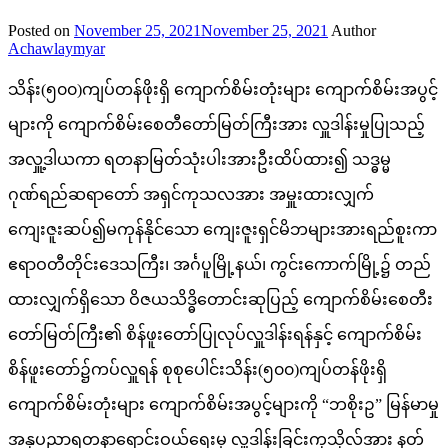
Posted on
November 25, 2021
November 25, 2021
Author
Achawlaymyar
သိန်း(၅၀၀)ကျပ်တန်ဖိုးရှိ ကျောက်စိမ်းတုံးများ ကျောက်စိမ်းအပွင့်
များကို ကျောက်စိမ်းစေတီတော်မြတ်ကြီးအား လှူဒါန်းမှုပြုသည့်
အလှူ့ဒါယကာ ရတနာမြတ်သုံးပါးအားဦးထိပ်ထား၍ သဒ္ဓမ္မ
ဂုဏ်ရည်ဆရာတော် အရှင်ကုသလအား အမှူးထားလျှက်
ကျေးဇူးဆပ်၍မကုန်နိုင်သော ကျေးဇူးရှင်မိဘများအားရည်စူးကာ
ဧရာဝတီတိုင်းဒေသကြီး၊ အင်္ဂပူမြို့နယ်၊ ကွင်းကောက်မြို့၌ တည်
ထားလျှက်ရှိသော ဝိဇယသိဒ္ဓိတောင်းဆုပြည့် ကျောက်စိမ်းစေတီး
တော်မြတ်ကြီး၏ စိန်ဖူးတော်ပြုလုပ်လှူဒါန်းရန်နှင့် ကျောက်စိမ်း
စိန်ဖူးတော်၌ကပ်လှူရန် စုစုပေါင်းသိန်း(၅၀၀)ကျပ်တန်ဖိုးရှိ
ကျောက်စိမ်းတုံးများ ကျောက်စိမ်းအပွင့်များကို “ဘစိုးဥ” မြန်မာမှု
အနုပညာရတနာရောင်းဝယ်ရေးမှ လှူဒါန်းခြင်းကုသိုလ်အား နတ်