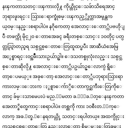
နၾကတာသတင္းၾကားလို႔ ကိုယ္တိုင္ေသခ်ာသိရေအာင္
ဘုရားဖူးရင္း သြားေရာက္စုံစမ္းၾကည့္လိုက္တာအမွန္တက
ယ္၀မ္းနည္းစရာပါပဲ။ နဂိုကေတာ့ အေလာင္းေတာ္ကႆပဗဟိုျ
ပဳ တဖက္ကို မိုင္၂၀ ေတာအေခၚ ခရီးတစ္ေသာင္း ၁၀တိုင္ ပတ္ပ
တ္လည္ရြာတည္မရ သစ္ပင္သစ္ေတာေတြထူထပ္ၿပီး အာဆီယံအေမြ
အႏွစ္စာရင္း၀င္အမ်ိဳးသားဥယ်ာဥ္ပါ။ ေဒသတစ္ခုလုံးလည္း သစ္ပင္သ
စ္ေတာဆိုလို႔ အေလာင္းေတာ္ကႆပဥယ်ာဥ္ေလာက္ပဲ ရွိေ
တာ့ေပမယ့္။ အခုေတာ့ အေလာင္းေတာ္ကႆပဘုရားသြားရာ
ကားလမ္းေဘးက ႏွစ္ရာေက်ာ္ပိေတာက္ပင္ႀကီးေတြကိုေ
တာင္ ခ်မ္းသာမေပးပဲ မည.ွာမတာ ခ.ိုးခ.ုတ္ေနၾကတာ
အေတာ္စိတ္မေကာင္းစရာပါပဲ။ တစ္ညကို ကား ၁၀စီးတ.ိုက္ေ
လာက္ အခ.ုတ္ခ.ံ​ေနရတယ္လို့ သတင္းရပါတယ္။ အထက္ပိုင္း
ကသစ္ပင္သစ္‌ေတာေတြ နည္းလာေတာ့ စိမ့္စမ္းေတြခမ္း