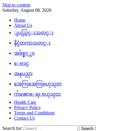
Skip to content
Saturday, August 08, 2026
Home
About Us
ျပည္တြင္းသတင္း
နိုင္ငံတကာသတင္း
အခ်စ္နွင့္ဘဝ
ေဗဒင္
အနုပညာ
အေထြအေထြဗဟုသုတ
က်မၼာေရး ဗဟုသုတ
Health Care
Privacy Policy
Terms and Conditions
Contact Us
Search for: