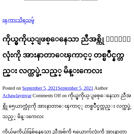
ၾကားသိရသမွ်
ကိုယ္မွကိုယ္ျဖစ္ေနေသာ ညီအစ္ကို ၅ေယာက္
လုံးကို အားနာတာေၾကာင့္ တစ္ၿပိဳင္နက္တ
ည္း လက္ထပ္ခဲ့သည့္ မိန္းကေလး
Posted on
September 5, 2021
September 5, 2021
Author
Achawlaymyar
Comments Off
on ကိုယ္မွကိုယ္ျဖစ္ေနေသာ ညီအ
စ္ကို ၅ေယာက္လုံးကို အားနာတာေၾကာင့္ တစ္ၿပိဳင္နက္တည္း လက္ထပ္ခဲ့
သည့္ မိန္းကေလး
ကိုယ်မှကိုယ်ဖြစ်နေသော ညီအစ်ကို ၅ယောက်လုံးကို အားနာတာ