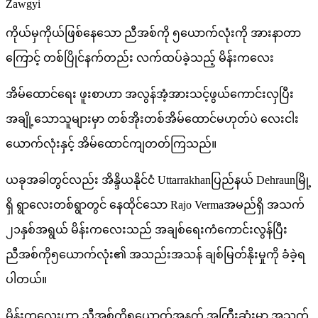
Zawgyi
ကိုယ်မှကိုယ်ဖြစ်နေသော ညီအစ်ကို ၅ယောက်လုံးကို အားနာတာ
ကြောင့် တစ်ပြိုင်နက်တည်း လက်ထပ်ခဲ့သည့် မိန်းကလေး
အိမ်ထောင်ရေး ဖူးစာဟာ အလွန်အံ့အားသင့်ဖွယ်ကောင်းလှပြီး
အချို့သောသူများမှာ တစ်အိုးတစ်အိမ်ထောင်မဟုတ်ပဲ လေးငါး
ယောက်လုံးနှင့် အိမ်ထောင်ကျတတ်ကြသည်။
ယခုအခါတွင်လည်း အိန္ဒိယနိုင်ငံ Uttarrakhanပြည်နယ် Dehraunမြို့
ရှိ ရွာလေးတစ်ရွာတွင် နေထိုင်သော Rajo Vermaအမည်ရှိ အသက်
၂၁နှစ်အရွယ် မိန်းကလေးသည် အချစ်ရေးကံကောင်းလွန်ပြီး
ညီအစ်ကို၅ယောက်လုံး၏ အသည်းအသန် ချစ်မြတ်နိုးမှုကို ခံခဲ့ရ
ပါတယ်။
မိန်းကလေးဟာ ညီအစ်ကို၅ယောက်အနက် အကြီးဆုံးမှာ အသက်