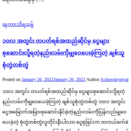
ၾကားသိရသမွ်
၁၀လ အတွင်း တပတ်ရစ်အထည်ဆိုင်မှ ငွေများ
စုဆောင်းလို့ရတဲ့နည်းလမ်းကိုမျှဝေပေးခဲ့ကြတဲ့ ချစ်သူ
စုံတွဲတစ်တွဲ
Posted on
January 26, 2022
January 26, 2022
Author
Achawlaymyar
၁၀လ အတွင်း တပတ်ရစ်အထည်ဆိုင်မှ ငွေများစုဆောင်းလို့ရတဲ့
နည်းလမ်းကိုမျှဝေပေးခဲ့ကြတဲ့ ချစ်သူစုံတွဲတစ်တွဲ ၁၀လ အတွင်း
ငွေအမြောက်အမြားစုဆောင်းနိုင်ခဲ့တဲ့နည်းလမ်းကိုပြန်လည်မျှဝေ
ပေးခဲ့တဲ့ စုံတွဲတစ်တွဲလူတိုင်းနီးပါးဟာ ငွေစုခြင်းက တကယ်ခက်ခဲ