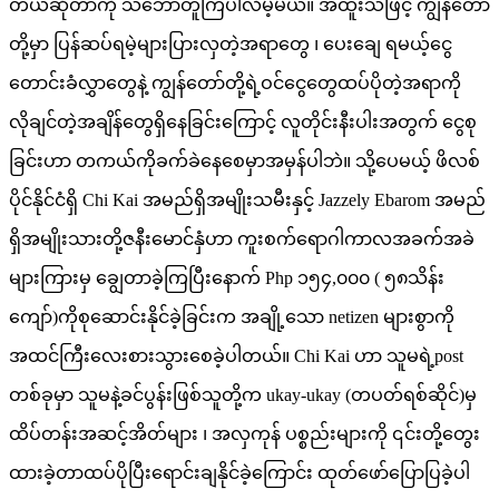
တယ်ဆိုတာကို သဘောတူကြပါလိမ့်မယ်။ အထူးသဖြင့် ကျွန်တော်
တို့မှာ ပြန်ဆပ်ရမဲ့များပြားလှတဲ့အရာတွေ ၊ ပေးချေ ရမယ့်ငွေ
တောင်းခံလွှာတွေနဲ့ ကျွန်တော်တို့ရဲ့ဝင်ငွေတွေထပ်ပိုတဲ့အရာကို
လိုချင်တဲ့အချိန်တွေရှိနေခြင်းကြောင့် လူတိုင်းနီးပါးအတွက် ငွေစု
ခြင်းဟာ တကယ်ကိုခက်ခဲနေစေမှာအမှန်ပါဘဲ။ သို့ပေမယ့် ဖိလစ်
ပိုင်နိုင်ငံရှိ Chi Kai အမည်ရှိအမျိုးသမီးနှင့် Jazzely Ebarom အမည်
ရှိအမျိုးသားတို့ဇနီးမောင်နှံဟာ ကူးစက်ရောဂါကာလအခက်အခဲ
များကြားမှ ချွေတာခဲ့ကြပြီးနောက် Php ၁၅၄,၀၀၀ ( ၅၈သိန်း
ကျော်)ကိုစုဆောင်းနိုင်ခဲ့ခြင်းက အချို့သော netizen များစွာကို
အထင်ကြီးလေးစားသွားစေခဲ့ပါတယ်။ Chi Kai ဟာ သူမရဲ့post
တစ်ခုမှာ သူမနဲ့ခင်ပွန်းဖြစ်သူတို့က ukay-ukay (တပတ်ရစ်ဆိုင်)မှ
ထိပ်တန်းအဆင့်အိတ်များ ၊ အလှကုန် ပစ္စည်းများကို ၎င်းတို့တွေး
ထားခဲ့တာထပ်ပိုပြီးရောင်းချနိုင်ခဲ့ကြောင်း ထုတ်ဖော်ပြောပြခဲ့ပါ