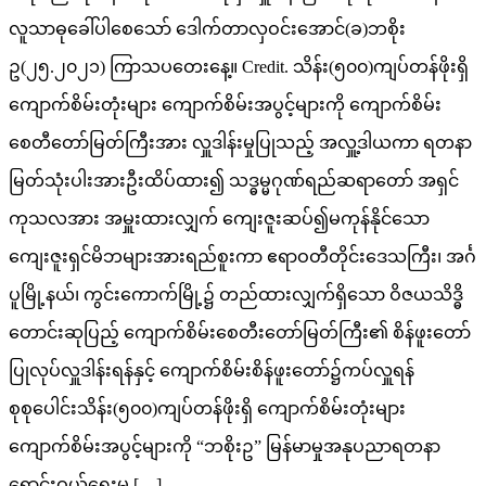
လူသာဓုခေါ်ပါစေသော် ဒေါက်တာလှဝင်းအောင်(ခ)ဘစိုး
ဥ(၂၅.၂၀၂၁) ကြာသပတေးနေ့။ Credit. သိန်း(၅၀၀)ကျပ်တန်ဖိုးရှိ
ကျောက်စိမ်းတုံးများ ကျောက်စိမ်းအပွင့်များကို ကျောက်စိမ်း
စေတီတော်မြတ်ကြီးအား လှူဒါန်းမှုပြုသည့် အလှူ့ဒါယကာ ရတနာ
မြတ်သုံးပါးအားဦးထိပ်ထား၍ သဒ္ဓမ္မဂုဏ်ရည်ဆရာတော် အရှင်
ကုသလအား အမှူးထားလျှက် ကျေးဇူးဆပ်၍မကုန်နိုင်သော
ကျေးဇူးရှင်မိဘများအားရည်စူးကာ ဧရာဝတီတိုင်းဒေသကြီး၊ အင်္ဂ
ပူမြို့နယ်၊ ကွင်းကောက်မြို့၌ တည်ထားလျှက်ရှိသော ဝိဇယသိဒ္ဓိ
တောင်းဆုပြည့် ကျောက်စိမ်းစေတီးတော်မြတ်ကြီး၏ စိန်ဖူးတော်
ပြုလုပ်လှူဒါန်းရန်နှင့် ကျောက်စိမ်းစိန်ဖူးတော်၌ကပ်လှူရန်
စုစုပေါင်းသိန်း(၅၀၀)ကျပ်တန်ဖိုးရှိ ကျောက်စိမ်းတုံးများ
ကျောက်စိမ်းအပွင့်များကို “ဘစိုးဥ” မြန်မာမှုအနုပညာရတနာ
ရောင်းဝယ်ရေးမှ […]