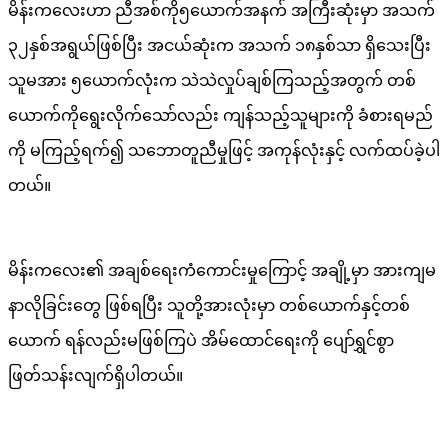
မိန်းကလေးဟာ ညီအစ်ကို၅ယောက်အနက် အကြီးဆုံးမှာ အသက်
၃၂နှစ်အရွယ်ဖြစ်ပြီး အငယ်ဆုံးက အသက် ၁၈နှစ်သာ ရှိသေးပြီး
သူမအား ၅ယောက်လုံးက သဲသဲလှုပ်ချစ်ကြသည့်အတွက် တစ်
ယောက်ကိုရွေးလိုက်သော်လည်း ကျန်သည့်သူများကို ခံစားရမည်
ကို မကြည့်ရက်၍ သဘောတူညီမှုဖြင့် အကုန်လုံးနှင့် လက်ထပ်ခဲ့ပါ
တယ်။
မိန်းကလေး၏ အချစ်ရေးကံကောင်းမှုကြောင့် အချို့မှာ အားကျမ
နာလိုခြင်းတွေ ဖြစ်ရပြီး သူတို့အားလုံးမှာ တစ်ယောက်နှင့်တစ်
ယောက် ရန်လည်းမဖြစ်ကြပဲ အိမ်ထောင်ရေးကို ပျော်ရွှင်စွာ
ဖြတ်သန်းလျက်ရှိပါတယ်။