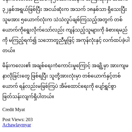
၃၂နှစ်အရွယ်ဖြစ်ပြီး အငယ်ဆုံးက အသက် ၁၈နှစ်သာ ရှိသေးပြီး
သူမအား ၅ယောက်လုံးက သဲသဲလှုပ်ချစ်ကြသည့်အတွက် တစ်
ယောက်ကိုရွေးလိုက်သော်လည်း ကျန်သည့်သူများကို ခံစားရမည်
ကို မကြည့်ရက်၍ သဘောတူညီမှုဖြင့် အကုန်လုံးနှင့် လက်ထပ်ခဲ့ပါ
တယ်။
မိန်းကလေး၏ အချစ်ရေးကံကောင်းမှုကြောင့် အချို့မှာ အားကျမ
နာလိုခြင်းတွေ ဖြစ်ရပြီး သူတို့အားလုံးမှာ တစ်ယောက်နှင့်တစ်
ယောက် ရန်လည်းမဖြစ်ကြပဲ အိမ်ထောင်ရေးကို ပျော်ရွှင်စွာ
ဖြတ်သန်းလျက်ရှိပါတယ်။
Credit Myat
Post Views:
203
Achawlaymyar