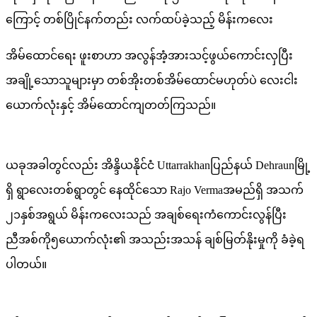
ကြောင့် တစ်ပြိုင်နက်တည်း လက်ထပ်ခဲ့သည့် မိန်းကလေး
အိမ်ထောင်ရေး ဖူးစာဟာ အလွန်အံ့အားသင့်ဖွယ်ကောင်းလှပြီး
အချို့သောသူများမှာ တစ်အိုးတစ်အိမ်ထောင်မဟုတ်ပဲ လေးငါး
ယောက်လုံးနှင့် အိမ်ထောင်ကျတတ်ကြသည်။
ယခုအခါတွင်လည်း အိန္ဒိယနိုင်ငံ Uttarrakhanပြည်နယ် Dehraunမြို့
ရှိ ရွာလေးတစ်ရွာတွင် နေထိုင်သော Rajo Vermaအမည်ရှိ အသက်
၂၁နှစ်အရွယ် မိန်းကလေးသည် အချစ်ရေးကံကောင်းလွန်ပြီး
ညီအစ်ကို၅ယောက်လုံး၏ အသည်းအသန် ချစ်မြတ်နိုးမှုကို ခံခဲ့ရ
ပါတယ်။