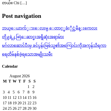
တယ်။ Chi […]
Post navigation
ဘယ္ေယာက်္ားေလးမွ ေတာင့္မခံႏိုင္တဲ့မိန္းကေလး
တို႔ရဲ႕ ဆြဲေဆာင္မႈအရွိဆုံးအရာမ်ား
မဂ်လာဆောင်ပီးမှ ခင်ပွန်းဖြစ်သူ၏အကြောင်းကိုအကုန်သိရကာ
ရေတိမ်နစ်ခဲ့ရသောအမျိုးသမီး
Calendar
August 2026
M
T
W
T
F
S
S
1
2
3
4
5
6
7
8
9
10
11
12
13
14
15
16
17
18
19
20
21
22
23
24
25
26
27
28
29
30