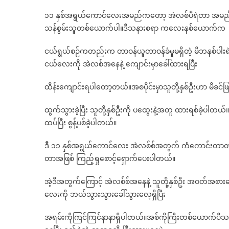
၁၁ နှစ်အရွယ်ကောင်လေးအမည်ကတော့ အဲလစ်ပီရဲတာ အမည်ရပြ
သန်စွမ်းသူတစ်ယောက်ပါ။ဒီသနားစရာ ကလေးနှစ်ယောက်က
ငယ်ရွယ်စဉ်ကတည်းက တာဝန်ယူတာဝန်ခံမှုမရှိတဲ့ မိဘနှစ်ပါးရဲ့စွ
ငယ်လေးကို အဲလစ်အနေနဲ့ ကျောင်းမှာခေါ်ထားရပြီး
ထိန်းကျောင်းရပါတော့တယ်။အစပိုင်းမှာသူတို့နှစ်ဦးဟာ မိခင်ဖြစ်
ထွက်သွားခဲ့ပြီး သူတို့နှစ်ဦးကို ပထွေးနဲ့အတူ ထားရစ်ခဲ့ပါတယ်။ ပ
ထပ်ပြီး စွန့်ပစ်ခဲ့ပါတယ်။
ဒီ ၁၁ နှစ်အရွယ်ကောင်လေး အဲလစ်စ်အတွက် ကံကောင်းတာတစ်
တာအဖြစ် ကြည့်ရှုစောင့်ရှောက်ပေးပါတယ်။
အဲ့ဒီအတွက်ကြောင့် အဲလစ်စ်အနေနဲ့ သူတို့နှစ်ဦး အဝတ်အစားတွေ
လေးကို ဘယ်သွားသွားခေါ်သွားလေ့ရှိပြီး
အရမ်းကိုကြင်ကြင်နာနာရှိပါတယ်။အစ်ကိုကြီးတစ်ယောက်ပီသတယ