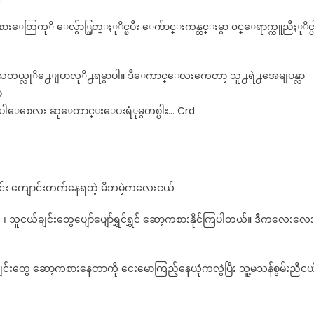
ြ
ားေတြကုိ ေလွ်ာ္ဖြတ္ႏုိင္ၿပီး ေက်ာင္းကန္တင္းမွာ ၀င္ေရာက္ကူညီႏုိင္ပ
္း
့
ိဘမဲ့
ပီသတယ္လုိ႕ေျပာလုိ႕ရမွာပါ။ ဒီေကာင္ေလးကေတာ့ သူ႕ရဲ႕အေမျပန္လာ
ကေ
း
ဲ
ယ္
္႕ပါေစေလး ဆုေတာင္းေပးရံုမွတစ္ပါး… Crd
အ
ုိၾ
ီး
ုးရင်း ကျောင်းတက်နေရတဲ့ မိဘမဲ့ကလေးငယ်
 ၊ သူငယ်ချင်းတွေပျော်ပျော်ရွှင်ရွှင် ဆော့ကစားနိုင်ကြပါတယ်။ ဒီကလေးလေး
ျင်းတွေ ဆော့ကစားနေတာကို ငေးမောကြည့်နေယုံကလွဲပြီး သူ့မသန်စွမ်းညီငယ