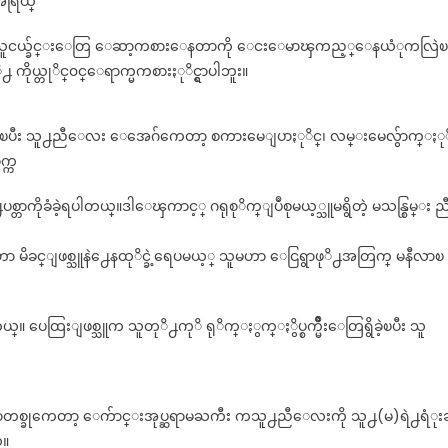
အရြယ္
္းျ
သူ႕သူငယ္ခ်င္းေတြ ေဆာ့ကစားေနတာကို ေငးေမာၾကည့္ေနယံုကလြဲၿ
္ေ
ိုယ္တုိင္၀င္ေရာက္မကစားႏုိင္ရွာပါဘူး။
့
၄)
္ရၿပီး သူ႕ညီေလး ေအေဂ်ကေတာ့ စကားမေျပာႏုိင္၊ လမ္းမေလွ်ာက္ႏု
ႏွ
က္က
ား
န္႕ပစ္တာကိုခံခဲ့ရပါတယ္။ဒါေၾကာင့္ ဂရုစုိက္ျပဳစုမယ့္သူမရွိတဲ့ မသန္စြမ္း ည
အ
ြ
 မိခင္ျဖစ္သူနဲ႕ေနထုိင္ခဲ့ရေပမယ့္ သူမဟာ ေငြရွာဖုိ႕အတြက္ မနီလာၿ
္
ီ
တယ္။ ပေထြးျဖစ္သူက သူတုိ႕ကုိ ရုိက္ႏွက္ႏွိပ္စက္မ်ိဳးေတြရွိခဲ့ၿပီး သူ
ယ္ေ
း
အေ
ၚ
ာတစ္ခုကေတာ့ ေက်ာင္းအုပ္ဆရာမႀကီး ကသူ႕ညီေလးကို သူ႕(မ)ရဲ႕ရံုး
ာ၀န္ေ
္။
်