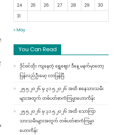
24
25
26
27
28
29
30
31
« May
ိ
You Can Read
ီ
ဒိုင်ဗင်ထိုး ကျနေတဲ့ ရွှေဈေး! ဒီနေ့ မနက်မှာတော့
ပြန်လည်ဦးမော့ လာပြန်ပြီ
၂၅.၅.၂၀၂၆ မှ ၃၁.၅.၂၀၂၆ အထိ စနေသားသမီး
များအတွက် တစ်ပတ်စာကံကြမ္မာဟောကိန်း
၂၅.၅.၂၀၂၆ မှ ၃၁.၅.၂၀၂၆ အထိ သောကြာ
သားသမီးများအတွက် တစ်ပတ်စာကံကြမ္မာ
ခ
ဟောကိန်း