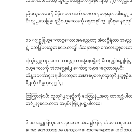
လးေလးကေတာ့ သူရဲ႕ မသန္စြမ္းျဖစ္ေနတဲ့ (၄) ႏွစ္သား
မ
ဖ
ညီငယ္ေလးကို ခ်ီပိုးရင္း ေက်ာင္းတက္ေနရတာပါ။
စ
ပီး သူ႕မသန္စြမ္းညီငယ္ေလးကို ဂရုတစုိက္ ျပဳစုေနရလုိ႕ က
န
တဲ
(
၁၁ ႏွစ္အရြယ္ေကာင္ေလးအမည္ကေတာ့ အဲလစ္ပီရဲတာ အမည
င္တဲ့ မသန္စြမ္းသူတစ္ေယာက္ပါ။ဒီသနားစရာ ကေလးႏွစ္ေယာ
စ္
သ
ငယ္ရြယ္စဥ္ကတည္းက တာ၀န္ယူတာ၀န္ခံမႈမရွိတဲ့ မိဘႏွစ္ပါးရဲ႕စြ
ငယ္ေလးကို အဲလစ္အေနနဲ႕ ေက်ာင္းမွာေခၚထားရၿပီး
ရ
ထိန္းေက်ာင္းရပါေတာ့တယ္။အစပိုင္းမွာသူတုိ႕ႏွစ္ဦးဟာ
ယ
မိဳ႕ကို အိမ္အကူလုပ္ဖုိ႕
ည
င
ထြက္သြားခဲ့ၿပီး သူတုိ႕ႏွစ္ဦးကို ပေထြးနဲ႕အတူ ထားရစ္ခဲ့ပါ
လ
တုိ႕ႏွစ္ေယာက္ ထပ္ၿပီး စြန္႕ပစ္ခဲ့ပါတယ္။
ပ
ဒီ ၁၁ ႏွစ္အရြယ္ေကာင္ေလး အဲလစ္စ္အတြက္ ကံေကာင္းတ
တ
န္းမွာ ခဏတာအျဖစ္ ၾကည့္ရႈေစာင့္ေရွာက္ေပးပါတယ
က