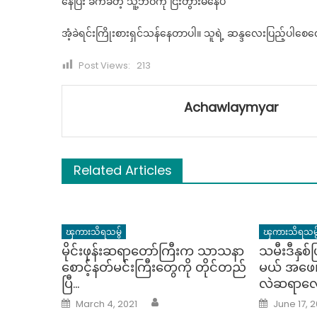
နေပြီး ခက်ခဲတဲ့ သူ့ဘဝကို ငြီးတွားမနေပဲ
အံ့ခဲရင်းကြိုးစားရှင်သန်နေတာပါ။ သူရဲ့ ဆန္ဒလေးပြည့်ပါစေ
Post Views:
213
Achawlaymyar
Related Articles
ၾကားသိရသမွ်
ၾကားသိရသမွ
မိုင်းဖုန်းဆရာတော်ကြီးက သာသနာ
သမီးဒီနှစ
စောင့်နတ်မင်းကြီးတွေကို တိုင်တည်
မယ် အဖေ၊
ပြီ…
လဲဆရာလေ
Author
Posted
Posted
March 4, 2021
June 17, 2
on
on