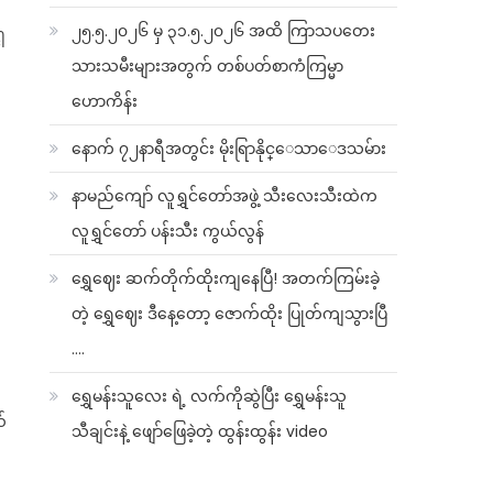
၂၅.၅.၂၀၂၆ မှ ၃၁.၅.၂၀၂၆ အထိ ကြာသပတေး
ါ
သားသမီးများအတွက် တစ်ပတ်စာကံကြမ္မာ
ဟောကိန်း
နောက် ၇၂နာရီအတွင်း မိုးရြာနိုင္ေသာေဒသမ်ား
နာမည်ကျော် လူရွှင်တော်အဖွဲ့ သီးလေးသီးထဲက
လူရွှင်တော် ပန်းသီး ကွယ်လွန်
ရွှေဈေး ဆက်တိုက်ထိုးကျနေပြီ! အတက်ကြမ်းခဲ့
တဲ့ ရွှေဈေး ဒီနေ့တော့ ဇောက်ထိုး ပြုတ်ကျသွားပြီ
….
ရွှေမန်းသူလေး ရဲ့ လက်ကိုဆွဲပြီး ရွှေမန်းသူ
်
သီချင်းနဲ့ ဖျော်ဖြေခဲ့တဲ့ ထွန်းထွန်း video