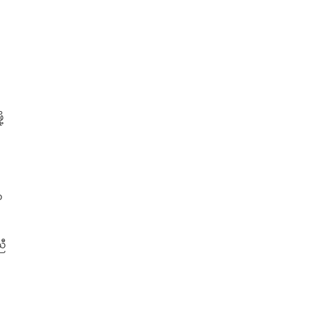
့
ဏ
ညီ