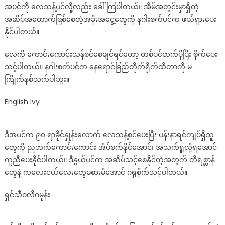
အပင်ကို လေသန့်ပင်လို့လည်း ခေါ်ကြပါတယ်။ အိမ်အတွင်းမှာရှိတဲ့
အဆိပ်အတောက်ဖြစ်စေတဲ့အခိုးအငွေ့တွေကို နဂါးစက်ပင်က ဖယ်ရှားပေး
နိုင်ပါတယ်။
လေကို ကောင်းကောင်းသန့်စင်စေချင်ရင်တော့ တစ်ပင်ထက်ပိုပြီး စိုက်ပေး
သင့်ပါတယ်။ နဂါးစက်ပင်က နေရောင်ခြည်တိုက်ရိုက်ထိတာကို မ
ကြိုက်နှစ်သက်ပါဘူး။
English Ivy
ဒီအပင်က ၉၀ ရာခိုင်နှုန်းလောက် လေသန့်စင်ပေးပြီး ပန်းနာရင်ကျပ်ရှိသူ
တွေကို ညဘက်ကောင်းကောင်း အိပ်စက်နိုင်အောင်၊ အသက်ရှုလို့ရအောင်
ကူညီပေးနိုင်ပါတယ်။ ဒီနွယ်ပင်က အဆိပ်သင့်စေနိုင်တဲ့အတွက် တိရစ္ဆာန်
တွေနဲ့ ကလေးငယ်လေးတွေမစားမိအောင် ဂရုစိုက်သင့်ပါတယ်။
ရှင်သီဝလိဂမုန်း