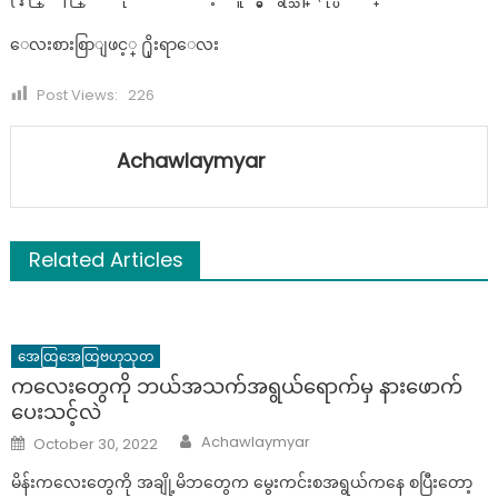
ေလးစားစြာျဖင့္ ႐ိုးရာေလး
Post Views:
226
Achawlaymyar
Related Articles
အေထြအေထြဗဟုသုတ
ကလေး‌တွေကို ဘယ်အသက်အရွယ်ရောက်မှ နားဖောက်
ပေးသင့်လဲ
Author
Posted
Achawlaymyar
October 30, 2022
on
မိန်းကလေးတွေကို အချို့မိဘတွေက မွေးကင်းစအရွယ်ကနေ စပြီးတော့