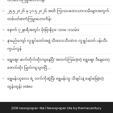
ပတ်စာကံကြမ္မာဟောကိန်း
၂၅.၅.၂၀၂၆ မှ ၃၁.၅.၂၀၂၆ အထိ ကြာသပတေးသားသမီးများအတွက်
တစ်ပတ်စာကံကြမ္မာဟောကိန်း
နောက် ၇၂နာရီအတွင်း မိုးရြာနိုင္ေသာေဒသမ်ား
နာမည်ကျော် လူရွှင်တော်အဖွဲ့ သီးလေးသီးထဲက လူရွှင်တော် ပန်းသီး
ကွယ်လွန်
ရွှေဈေး ဆက်တိုက်ထိုးကျနေပြီ! အတက်ကြမ်းခဲ့တဲ့ ရွှေဈေး ဒီနေ့တော့
ဇောက်ထိုး ပြုတ်ကျသွားပြီ ….
ရွှေမန်းသူလေး ရဲ့ လက်ကိုဆွဲပြီး ရွှေမန်းသူ သီချင်းနဲ့ ဖျော်ဖြေခဲ့တဲ့
ထွန်းထွန်း video
2018 newspaper-lite
|
Newspaper Lite by
themecentury
.