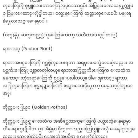
တ္ေတြကို စုပ္ယူေပးတာေတြလုပ္ေဆာင္ၿပီး အိမ္တြင္းေလသန႔္စက္အျဖ
စ္ စြမ္းေဆာင္ႏိုင္ပါတယ္။ ဝတ္မႈန္ေတြကို ထုတ္လႊတ္ေပးၿပီး ပန္းရ
နံ႔ေလးသင္းေနမွာပါ။
(ဝတ္မႈန္နဲ႔ ဓာတ္မတည့္တဲ့သူေတြကေတာ့ သတိထားသင့္ပါတယ္)
ရာဘာပင္ (Rubber Plant)
ရာဘာအပင္ေတြကို ဂ႐ုစိုက္ေပးရတာ အရမ္းမခက္ခဲေပးမဲ့လည္း အ
ပင္ႀကီးေတြျဖစ္လာတတ္ပါတယ္။ ရာဘာအ႐ြက္ႀကီးေတြက ေလထဲက
မေကာင္းတဲ့အရာေတြကို စုပ္ယူေပးပါတယ္။ ဒါေၾကာင့္ ရာဘာ
အ႐ြက္ေတြက ဖုန္မႈန႔္ေတြကို ဖယ္ရွားေပးဖို႔ေတာ့ မေမ့သင့္ပါဘူးေ
နာ္။
တိုက္ကပ္ႏြယ္ပင္ (Golden Pothos)
တိုက္ကပ္ႏြယ္ပင္က ေလထဲက အဆိပ္အေတာက္ေတြကို ဖယ္ရွားတဲ့ေနရာမွာ
ထိေရာက္မႈရွိပါတယ္။ အိမ္ထဲမွာ စိုက္ရတာလည္းလြယ္ကူသလို ေနေရာင္ျခ
ည္နည္းနည္းပဲလိုၿပီး ေအးတဲ့အပူခ်ိန္မွာ ရွင္သန္ႏိုင္ပါတယ္။