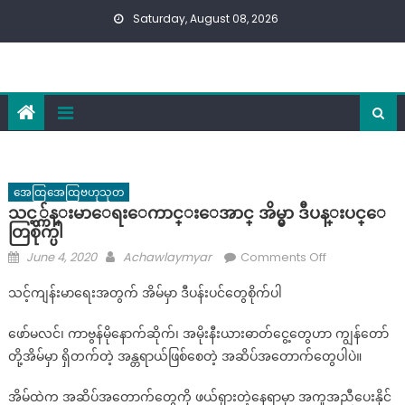
Skip
Saturday, August 08, 2026
to
content
အေထြအေထြဗဟုသုတ
သင့္က်န္းမာေရးေကာင္းေအာင္ အိမ္မွာ ဒီပန္းပင္ေ
တြစိုက္ပါ
Posted
Author
on
June 4, 2020
Achawlaymyar
Comments Off
on
သ
သင့်ကျန်းမာရေးအတွက် အိမ်မှာ ဒီပန်းပင်တွေစိုက်ပါ
င့္
က်
ဖော်မလင်၊ ကာဗွန်မိုနောက်ဆိုက်၊ အမိုးနီးယားဓာတ်ငွေ့တွေဟာ ကျွန်တော်
န္း
တို့အိမ်မှာ ရှိတက်တဲ့ အန္တရာယ်ဖြစ်စေတဲ့ အဆိပ်အတောက်တွေပါပဲ။
မာေ
ရးေ
အိမ်ထဲက အဆိပ်အတောက်တွေကို ဖယ်ရှားတဲ့နေရာမှာ အကူအညီပေးနိုင်
ကာ