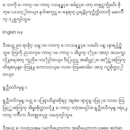
ေလကို ေကာင္းေကာင္းသန႔္စင္ေစခ်င္ရင္ေတာ့ တစ္ပင္ထက္ပိုၿပီး စို
က္ေပးသင့္ပါတယ္။ နဂါးစက္ပင္က ေနေရာင္ျခည္တိုက္႐ိုက္ထိတာကို မႀကိဳ
က္ႏွစ္သက္ပါဘူး။
English Ivy
ဒီအပင္က ၉၀ ရာခိုင္ႏႈန္းေလာက္ ေလသန႔္စင္ေပးၿပီး ပန္းနာရင္က်ပ္ရွိ
သူေတြကို ညဘက္ေကာင္းေကာင္း အိပ္စက္ႏိုင္ေအာင္၊ အသက္ရႈ
လို႔ရေအာင္ ကူညီေပးႏိုင္ပါတယ္။ ဒီႏြယ္ပင္က အဆိပ္သင့္ေစႏိုင္တဲ့အတြက္
တိရစာၦန္ေတြနဲ႔ ကေလးငယ္ေလးေတြမစားမိေအာင္ ဂ႐ုစိုက္သင့္ပါ
တယ္။
ရွင္သီဝလိဂမုန္း
ရွင္သီဝလိဂမုန္းပင္က ေႏြရာသီမွာဆိုရင္ အျဖဴေရာင္ပန္းပြင့္ေလးေတြ
ပြင့္တဲ့အတြက္ အိမ္မွာစိုက္ထားလို႔ ေကာင္းတဲ့အပင္ပါပဲ။ ရွင္သီဝလီဂမုန္းရဲ႕ေ
ကာင္းက်ိဳးက ဒီတစ္ခုတည္းမဟုတ္ပါဘူး။
ဒီအပင္က ေလထုညစ္ညမ္းမႈကိုဖယ္ရွားတာ၊ အဆိပ္အေတာက္ျဖစ္ေစတဲ့ဓာ