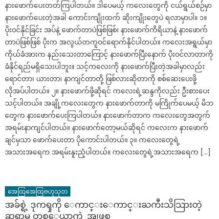
နားဖောက်ပေးတတ်ကြပါတယ်။ ဒါပေမယ့် ကလေးတွေကို ငယ်ရွယ်စဉ်မှာ
နားဖောက်ပေးတဲ့အခါ ကောင်းကျိုးထက် ဆိုးကျိုးတွေပဲ ရလာမှာပါ။ ၁။
ပိုးဝင်နိုင်ခြင်း အပ်နဲ့ ဖောက်တာပဲဖြစ်ဖြစ်၊ နားဖောက်ကိရိယာနဲ့ နားဖောက်
တာပဲဖြစ်ဖြစ် ပိုးက အလွယ်တကူဝင်ရောက်နိုင်ပါတယ်။ ကလေးအရွယ်မှာ
ကိုယ်ခံအားက နည်းသေးတာကြောင့် နားဖောက်ပြီးနောက် ပိုးဝင်လာတာကို
ခံနိုင်ရည်မရှိသေးပါဘူး။ သင့်ကလေးကို နားဖောက်ပြီးတဲ့အခါမှာလည်း
ရောင်တာ၊ ယားတာ၊ နာကျင်တာတို့ ဖြစ်လားဆိုတာကို စစ်ဆေးပေးဖို့
လိုအပ်ပါတယ်။ ၂။ နားဖောက်ဖို့ဆိုရင် ကလေးရဲ့ဆန္ဒကိုလည်း ဦးစားပေး
သင့်ပါတယ်။ အချို့ကလေးတွေက နားဖောက်တာကို မကြိုက်ပေမယ့် မိဘ
တွေက နားဖောက်ပေးကြပါတယ်။ နားဖောက်တာက ကလေးတွေအတွက်
အရမ်းနာကျင်ပါတယ်။ နားဖောက်တော့မယ်ဆိုရင် ကလေးက နားဖောက်
ချင်မှသာ ဖောက်ပေးတာ ပိုကောင်းပါတယ်။ ၃။ ကလေးတွေရဲ့
အသားအရေက အရမ်းနူးညံ့ပါတယ်။ ကလေးတွေရဲ့အသားအရေက […]
အေထြအေထြဗဟုသုတ
အခ်စ္ရဲ့ ဒုကၡကို ေကာင္းေကာင္းႀကီးသိသြားတဲ့
ဆရာမ တစ္ေယာက္ရဲ့ အျဖစ္