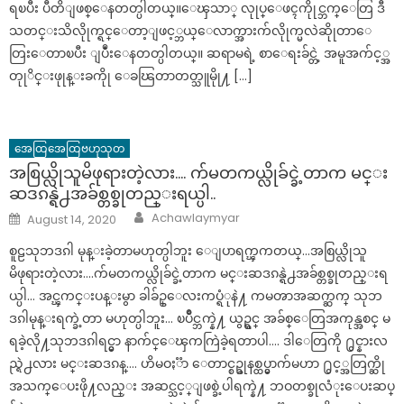
ရၿပီး ပီတိျဖစ္ေနတတ္ပါတယ္။ေၾသာ္ လုုပ္ေဖၚကိုုင္ဘက္ေတြ ဒီ
သတင္းသိလိုုက္ရင္ေတာ့ျဖင့္ဘယ္ေလာက္အားက်လိုုက္မလဲဆိုုတာေ
တြးေတာၿပီး ျပဳံးေနတတ္ပါတယ္။ ဆရာမရဲ့ စာေရးခ်င္တဲ့ အမူအက်င့္အ
တုုိင္းဖုုန္းခကိုု ေခၽြတာတတ္သူမိုု႔ […]
အေထြအေထြဗဟုသုတ
အစြယ္လိုသူမိဖုရားတဲ့လား…. က်မတကယ္လိုခ်င္ခဲ့တာက မင္း
ဆဒၵန္ရဲ႕အခ်စ္တစ္ခုတည္းရယ္ပါ..
Author
Posted
Achawlaymyar
August 14, 2020
on
စူဠသုဘဒၵါ မုန္းခဲ့တာမဟုတ္ပါဘူး ေျပာရက္ၾကတယ္…အစြယ္လိုသူ
မိဖုရားတဲ့လား….က်မတကယ္လိုခ်င္ခဲ့တာက မင္းဆဒၵန္ရဲ႕အခ်စ္တစ္ခုတည္းရ
ယ္ပါ… အင္ၾကင္းပန္းမွာ ခါခ်ဥ္ေလးကပ္ရံုနဲ႔ ကမၻာအဆက္ဆက္ သုဘ
ဒၵါမုန္းရက္ခဲ့တာ မဟုတ္ပါဘူး… ၿပိဳင္ဘက္နဲ႔ ယွဥ္ရင္ အခ်စ္ေတြအကုန္အစင္ မ
ရခဲ့လို႔သုဘဒၵါရင္မွာ နာက်င္ေၾကကြဲခဲ့ရတာပါ…. ဒါေတြကို ႐ွင္နားလ
ည္ရဲ႕လား မင္းဆဒၵန္…. ဟိမဝႏၱာ ေတာင္စဥ္ခုနစ္ထပ္မွာက်မဟာ ႐ွင့္အတြက္ဆို
အသက္ေပးဖို႔လည္း အဆင္သင့္ျဖစ္ခဲ့ပါရက္နဲ႔ ဘဝတစ္ခုလံုးေပးဆပ္