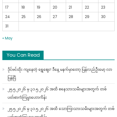
17
18
19
20
21
22
23
24
25
26
27
28
29
30
31
« May
You Can Read
ဒိုင်ဗင်ထိုး ကျနေတဲ့ ရွှေဈေး! ဒီနေ့ မနက်မှာတော့ ပြန်လည်ဦးမော့ လာ
ပြန်ပြီ
၂၅.၅.၂၀၂၆ မှ ၃၁.၅.၂၀၂၆ အထိ စနေသားသမီးများအတွက် တစ်
ပတ်စာကံကြမ္မာဟောကိန်း
၂၅.၅.၂၀၂၆ မှ ၃၁.၅.၂၀၂၆ အထိ သောကြာသားသမီးများအတွက် တစ်