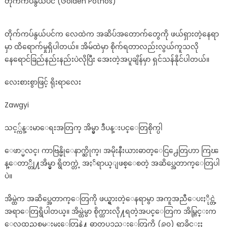
တိုက်ကပ်နွယ်ပင် (Golden Pothos)
တိုက်ကပ်နွယ်ပင်က လေထဲက အဆိပ်အတောက်တွေကို ဖယ်ရှားတဲ့နေရာ
မှာ ထိရောက်မှုရှိပါတယ်။ အိမ်ထဲမှာ စိုက်ရတာလည်းလွယ်ကူသလို
နေရောင်ခြည်နည်းနည်းပဲလိုပြီး အေးတဲ့အပူချိန်မှာ ရှင်သန်နိုင်ပါတယ်။
လေးစားစွာဖြင့် ရိုးရာလေး
Zawgyi
သင့္က်န္းမာေရးအတြက္ အိမ္မွာ ဒီပန္းပင္ေတြစိုက္ပါ
ေဖာ္မလင္၊ ကာဗြန္မိုေနာက္ဆိုက္၊ အမိုးနီးယားဓာတ္ေငြ႕ေတြဟာ ကြၽ
န္ေတာ္တို႔အိမ္မွာ ရွိတက္တဲ့ အႏၲရာယ္ျဖစ္ေစတဲ့ အဆိပ္အေတာက္ေတြပါ
ပဲ။
အိမ္ထဲက အဆိပ္အေတာက္ေတြကို ဖယ္ရွားတဲ့ေနရာမွာ အကူအညီေပးႏိုင္တဲ့
အရာေတြရွိပါတယ္။ အိမ္ထဲမွာ စိုက္ထားလို႔ရတဲ့အပင္ေတြက အိမ္တြင္းက
ေလထုညစ္ညမ္းမႈေတြနဲ႔ ဓာတုပၥည္းေတြကို (၉၀) ရာခိုင္ႏႈ