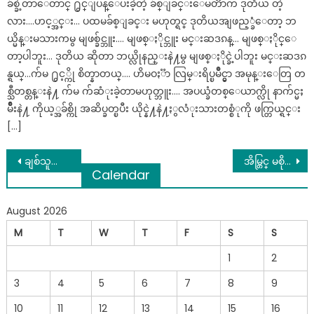
ခ်စ္ခဲ့တာေတာင္ ႐ွင္ျပန္ေပးခဲ့တဲ့ ခ်စ္ျခင္းေမတၱာက ဒုတိယ တဲ့
လား….ဟင့္အင္း… ပထမခ်စ္ျခင္း မဟုတ္ရင္ ဒုတိယအျဖည့္ခံေတာ့ ဘ
ယ္မိန္းမသားကမွ မျဖစ္ခ်င္ဘူး…. မျဖစ္ႏိုင္ဘူး မင္းဆဒၵန္… မျဖစ္ႏိုင္ေ
တာ့ပါဘူး… ဒုတိယ ဆိုတာ ဘယ္လိုနည္းနဲ႔မွ မျဖစ္ႏိုင္ခဲ့ပါဘူး မင္းဆဒၵ
န္ရယ္…က်မ ႐ွင့္ကို စိတ္နာတယ္…. ဟိမဝႏၱာ လြမ္းရိပ္ၿမိဳင္မွာ အမုန္းေတြ တ
စ္သီတစ္တန္းနဲ႔ က်မ က်ဆံုးခဲ့တာမဟုတ္ဘူး…. အပယ္ခံတစ္ေယာက္လို နာက်င္မႈ
မ်ိဳးနဲ႔ ကိုယ့္အခ်စ္ကို အဆိပ္ခတ္ၿပီး ယိုင္နဲ႔နဲ႔ႏွလံုးသားတစ္စံုကို ဖက္တြယ္ရင္း
[…]
Post
ချစ်သူတွေကြားမှာ မသုံးသင့်တဲ့ စကားလုံးများ..
အိမ္တြင္ မစိုက္အပ္ေသာ(ခိုက္ေသာ) ဂမုန္းပင္မ်ား ..
Calendar
navigation
August 2026
M
T
W
T
F
S
S
1
2
3
4
5
6
7
8
9
10
11
12
13
14
15
16