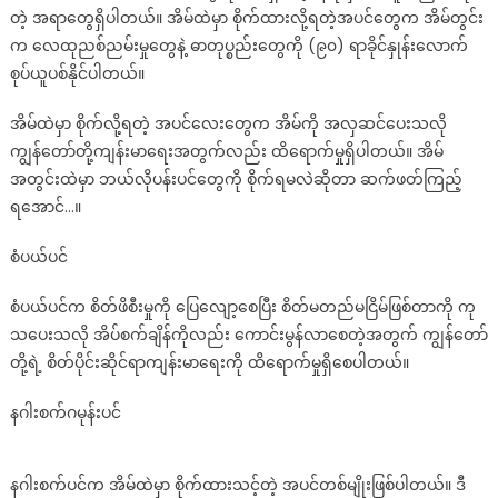
တဲ့ အရာတွေရှိပါတယ်။ အိမ်ထဲမှာ စိုက်ထားလို့ရတဲ့အပင်တွေက အိမ်တွင်း
င္းေ
က လေထုညစ်ညမ်းမှုတွေနဲ့ ဓာတုပ္စည်းတွေကို (၉၀) ရာခိုင်နှုန်းလောက်
အာ
င္
စုပ်ယူပစ်နိုင်ပါတယ်။
အိ
အိမ်ထဲမှာ စိုက်လို့ရတဲ့ အပင်လေးတွေက အိမ်ကို အလှဆင်ပေးသလို
မ္
မွာ
ကျွန်တော်တို့ကျန်းမာရေးအတွက်လည်း ထိရောက်မှုရှိပါတယ်။ အိမ်
ဒီ
အတွင်းထဲမှာ ဘယ်လိုပန်းပင်တွေကို စိုက်ရမလဲဆိုတာ ဆက်ဖတ်ကြည့်
ပ
ရအောင်…။
န္း
ပ
စံပယ်ပင်
င္ေ
တြ
စံပယ်ပင်က စိတ်ဖိစီးမှုကို ပြေလျော့စေပြီး စိတ်မတည်မငြိမ်ဖြစ်တာကို ကု
စို
သပေးသလို အိပ်စက်ချိန်ကိုလည်း ကောင်းမွန်လာစေတဲ့အတွက် ကျွန်တော်
က္
တို့ရဲ့ စိတ်ပိုင်းဆိုင်ရာကျန်းမာရေးကို ထိရောက်မှုရှိစေပါတယ်။
ပါ
နဂါးစက်ဂမုန်းပင်
နဂါးစက်ပင်က အိမ်ထဲမှာ စိုက်ထားသင့်တဲ့ အပင်တစ်မျိုးဖြစ်ပါတယ်။ ဒီ