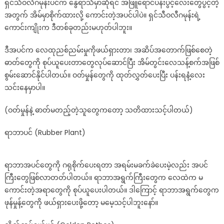
ရှင်သီဝလိဂမုန်းပင်က နွေရာသီမှာဆိုရင် အဖြူရောင်ပန်းပွင့်လေးတွေပွင့်တဲ့
အတွက် အိမ်မှာစိုက်ထားလို့ ကောင်းတဲ့အပင်ပါပဲ။ ရှင်သီဝလီဂမုန်းရဲ့
ကောင်းကျိုးက ဒီတစ်ခုတည်းမဟုတ်ပါဘူး။
ဒီအပင်က လေထုညစ်ညမ်းမှုကိုဖယ်ရှားတာ၊ အဆိပ်အတောက်ဖြစ်စေတဲ့
ဓာတ်တွေကို စုပ်ယူပေးတာတွေလုပ်ဆောင်ပြီး အိမ်တွင်းလေသန့်စက်အဖြစ်
စွမ်းဆောင်နိုင်ပါတယ်။ ဝတ်မှုန်တွေကို ထုတ်လွှတ်ပေးပြီး ပန်းရနံ့လေး
သင်းနေမှာပါ။
(ဝတ်မှုန်နဲ့ ဓာတ်မတည့်တဲ့သူတွေကတော့ သတိထားသင့်ပါတယ်)
ရာဘာပင် (Rubber Plant)
ရာဘာအပင်တွေကို ဂရုစိုက်ပေးရတာ အရမ်းမခက်ခဲပေးမဲ့လည်း အပင်
ကြီးတွေဖြစ်လာတတ်ပါတယ်။ ရာဘာအရွက်ကြီးတွေက လေထဲက မ
ကောင်းတဲ့အရာတွေကို စုပ်ယူပေးပါတယ်။ ဒါကြောင့် ရာဘာအရွက်တွေက
ဖုန်မှုန့်တွေကို ဖယ်ရှားပေးဖို့တော့ မမေ့သင့်ပါဘူးနော်။