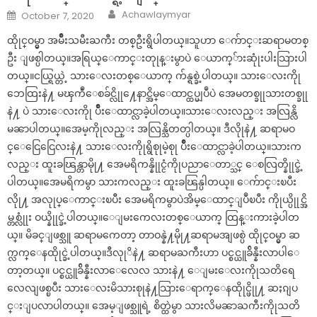
Author
Posted
Achawlaymyar
October 7, 2020
on
ထိုုင္ဝမ္မွာ အမ်ိဳးသမီးႀကီး တစ္ဦးရွိပါတယ္။သူဟာ ေက်ာင္းဆရာမတစ္
ဦး ျဖစ္ပါတယ္။အရြယ္ေကာင္းတုုန္းမွာပဲ ေယာက္်ားဆုုံးပါးသြားပါ
တယ္။ငယ္ရြယ္တဲ့ သားေလးတစ္ေယာက္ က်န္ရစ္ခဲ့ပါတယ္။ သားေလးကိုု
ဘေထြးနဲ႔ မၾကဳံေစခ်င္လိုု႔ေနာင္အိမ္ေထာင္ထပ္မျပဳပဲ အေမတစ္ခုုသားတစ္ခုု
နဲ႔ ပဲ သားေလးကိုု ပ်ိဳးေထာင္လာခဲ့ပါတယ္။သားေလးလည္း အလြန္လိ
မၼာပါတယ္။အေမ့ကိုုလည္း အလြန္သိတတ္ပါတယ္။ ဒီလိုုနဲ႔ ဆရာမဝ
င္ေငြေငြေလးနဲ႔ သားေလးကိုုရွိစုုမဲ့စုု ပ်ိဳးေထာင္လာခဲ့ပါတယ္။သားက
လည္း ထူးခၽြန္တာမိုု႔ အေမရိကန္နိုုင္ငံကိုုပညာေတာ္သင္ ေစလြတ္နိုုင္ခဲ့
ပါတယ္။အေမရိကမွာ သားကလည္း ထူးခၽြန္ပါတယ္။ ေက်ာင္းၿပီး
လိုု႔ အလုုပ္ေကာင္းၿပီး အေမရိကမွာပဲအိမ္ေထာင္ျပဳၿပီး ကိုုယ္ပိုုင္အိ
မ္တစ္လုုံး ဝယ္နိုုင္ခဲ့ပါတယ္။ေျမးကေလးတစ္ေယာက္ ထြန္းကားခဲ့ပါတ
ယ္။ မိခင္ျဖစ္သူ ဆရာမကေတာ့ တာဝန္နဲ႔မိုု႔ဆရာမအျဖစ္ပဲ ထိုုင္ဝမ္မွာ ဆ
က္လက္ေနထိုုင္ခဲ့ပါတယ္။ဒီလုုိနဲ႔ ဆရာမႀကီးဟာ ပင္စင္ယူခ်ိန္နီးလာပါေ
တာ့တယ္။ ပင္စင္ယူခ်ိန္နီးလာေလေလ သားနဲ႔ ေျမးေလးကိုုသတိရေ
လေလျဖစ္ၿပီး သားေလးမိသားစုုနဲ႔သြားေရာက္ေနထိုုင္ဖိုု႔ ဆႏၵျပ
င္းျပလာပါတယ္။ အေမ့ျဖစ္သူရဲ့ စိတ္ထဲမွာ သားလိမၼာႀကီးကိုုသတိ