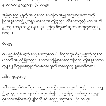
န္းေလာက္ စုပ္ယူပစ္ႏိုင္ပါတယ္။
အိမ္ထဲမွာ စိုက္လို႔ရတဲ့ အပင္ေလးေတြက အိမ္ကို အလွဆင္ေပးသလို
ကြၽန္ေတာ္တို႔က်န္းမာေရးအတြက္လည္း ထိေရာက္မႈရွိပါတယ္။ အိ
မ္အတြင္းထဲမွာ ဘယ္လိုပန္းပင္ေတြကို စိုက္ရမလဲဆိုတာ ဆက္ဖတ္ၾကည့္ရေ
အာင္…။
စံပယ္ပင္
စံပယ္ပင္က စိတ္ဖိစီးမႈကို ေျပေလ်ာ့ေစၿပီး စိတ္မတည္မၿငိမ္ျဖစ္တာကို ကုသေ
ပးသလို အိပ္စက္ခ်ိန္ကိုလည္း ေကာင္းမြန္လာေစတဲ့အတြက္ ကြၽန္ေတာ္
တို႔ရဲ႕ စိတ္ပိုင္းဆိုင္ရာက်န္းမာေရးကို ထိေရာက္မႈရွိေစပါတယ္။
နဂါးစက္ဂမုန္းပင္
နဂါးစက္ပင္က အိမ္ထဲမွာ စိုက္ထားသင့္တဲ့ အပင္တစ္မ်ိဳးျဖစ္ပါတယ္။ ဒီအပင္ကို ေလသန႔္ပ
င္လို႔လည္း ေခၚၾကပါတယ္။ အိမ္အတြင္းမွာရွိတဲ့ အဆိပ္အေတာက္ျဖ
စ္ေစတဲ့အခိုးအေငြ႕ေတြကို နဂါးစက္ပင္က ဖယ္ရွားေပးႏိုင္ပါတယ္။