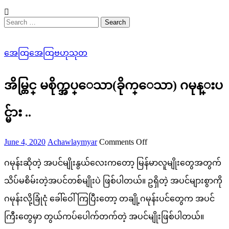
Search
for:
အေထြအေထြဗဟုသုတ
အိမ္တြင္ မစိုက္အပ္ေသာ(ခိုက္ေသာ) ဂမုန္းပ
င္မ်ား ..
Posted
Author
on
June 4, 2020
Achawlaymyar
Comments Off
on
အိ
ဂမုန်းဆိုတဲ့ အပင်မျိုးနွယ်လေးကတော့ မြန်မာလူမျိုးတွေအတွက်
မ္
သိပ်မစိမ်းတဲ့အပင်တစ်မျိုးပဲ ဖြစ်ပါတယ်။ ဥရှိတဲ့ အပင်များစွာကို
တြ
ဂမုန်းလို့ခြုံငုံ ခေါ်ဝေါ်ကြပြီးတော့ တချို့ဂမုန်းပင်တွေက အပင်
င္
ကြီးတွေမှာ တွယ်ကပ်ပေါက်တက်တဲ့ အပင်မျိုးဖြစ်ပါတယ်။
မ