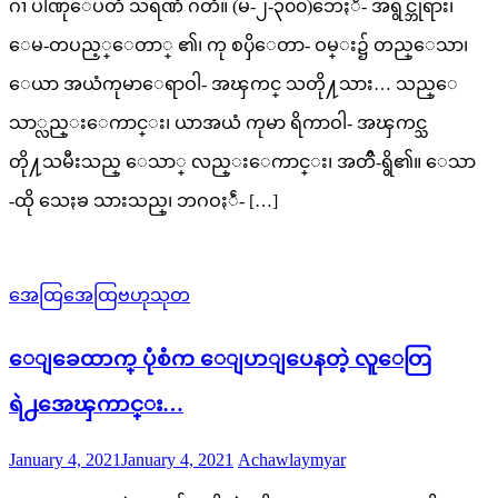
ဂၢ ပါဏုေပတံ သရဏံ ဂတံ။ (မ-၂-၃၀၀)ဘေႏၲ- အရွင္ဘုရား၊
ေမ-တပည့္ေတာ္ ၏၊ ကု စၦိေတာ- ဝမ္း၌ တည္ေသာ၊
ေယာ အယံကုမာေရာဝါ- အၾကင္ သတို႔သား… သည္ေ
သာ္လည္းေကာင္း၊ ယာအယံ ကုမာ ရိကာဝါ- အၾကင္သ
တို႔သမီးသည္ ေသာ္ လည္းေကာင္း၊ အတၳိ-ရွိ၏။ ေသာ
-ထို သေႏၶ သားသည္၊ ဘဂဝႏၲံ- […]
အေထြအေထြဗဟုသုတ
ေျခေထာက္ ပုံစံက ေျပာျပေနတဲ့ လူေတြ
ရဲ႕အေၾကာင္း…
Posted
Author
January 4, 2021
January 4, 2021
Achawlaymyar
on