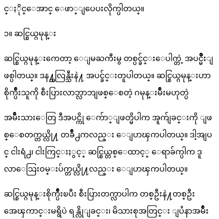
င္ႏိုင္ေအာင္ ေဖာ္ျပေပးလိုက္ပါတယ္။
၁။ ဆင္စြယ္ဂမုန္း
ဆင္စြယ္ဂမုန္းကေတာ့ ေျမႀကီးမွ တစ္ပင္ခ်င္းေပါက္တဲ့ အပင္မ်ိဳးျ
ဖစ္ပါတယ္။ ဒန႔္သလြန္သီးနဲ႔ အပင္ခ်င္းတူပါတယ္။ ဆင္စြယ္ဂမုန္းဟာ
စိုက္ပ်ိဳးသူကို စီးပြားလာဘ္လာဘျဖစ္ေစတဲ့ ဂမုန္းမ်ိဳးမဟုတ္ပဲ
အမ်ိဳးသားေတြ ဒီအပင္ကို ေက်ာ္ျဖတ္မိပါက အူက်ျခင္းကို ျဖ
စ္ေစတက္တယ္လို႔ တခ်ိဳ႕ကလည္း ေျပာၾကပါတယ္။ ဒါ့အျပ
င္ ငါးရံ႕၊ ငါးကြင္းႏွင့္ ဆင္စြယ္တစ္ေထာင့္ ေရာခ်က္ပါက ဒူ
လာေသြးဝမ္းပ်က္တယ္လို႔လည္း ေျပာၾကပါတယ္။
ဆင္စြယ္ဂမုန္းစိုက္ပ်ိဳးၿပီး စီးပြားတက္လာပါက တစ္ဦးနဲ႔တစ္ဦး
အေၾကာင္းမရွိပဲ ရန္လိုျခင္း၊ မိသားစုအတြင္း ျပႆနာအမ်ိဳး