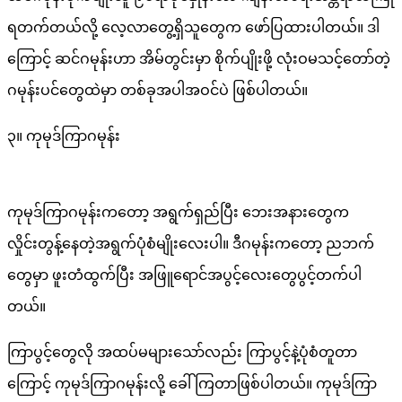
ရတက်တယ်လို့ လေ့လာတွေ့ရှိသူတွေက ဖော်ပြထားပါတယ်။ ဒါ
ကြောင့် ဆင်ဂမုန်းဟာ အိမ်တွင်းမှာ စိုက်ပျိုးဖို့ လုံးဝမသင့်တော်တဲ့
ဂမုန်းပင်တွေထဲမှာ တစ်ခုအပါအဝင်ပဲ ဖြစ်ပါတယ်။
၃။ ကုမုဒ်ကြာဂမုန်း
ကုမုဒ်ကြာဂမုန်းကတော့ အရွက်ရှည်ပြီး ဘေးအနားတွေက
လှိုင်းတွန့်နေတဲ့အရွက်ပုံစံမျိုးလေးပါ။ ဒီဂမုန်းကတော့ ညဘက်
တွေမှာ ဖူးတံထွက်ပြီး အဖြူရောင်အပွင့်လေးတွေပွင့်တက်ပါ
တယ်။
ကြာပွင့်တွေလို အထပ်မများသော်လည်း ကြာပွင့်နဲ့ပုံစံတူတာ
ကြောင့် ကုမုဒ်ကြာဂမုန်းလို့ ခေါ်ကြတာဖြစ်ပါတယ်။ ကုမုဒ်ကြာ