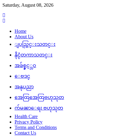
Skip
Saturday, August 08, 2026
to
content
Home
About Us
ျပည္တြင္းသတင္း
နိုင္ငံတကာသတင္း
အခ်စ္နွင့္ဘဝ
ေဗဒင္
အနုပညာ
အေထြအေထြဗဟုသုတ
က်မၼာေရး ဗဟုသုတ
Health Care
Privacy Policy
Terms and Conditions
Contact Us