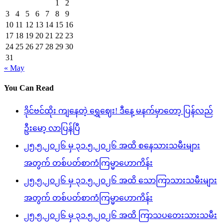
1
2
3
4
5
6
7
8
9
10
11
12
13
14
15
16
17
18
19
20
21
22
23
24
25
26
27
28
29
30
31
« May
You Can Read
ဒိုင်ဗင်ထိုး ကျနေတဲ့ ရွှေဈေး! ဒီနေ့ မနက်မှာတော့ ပြန်လည်
ဦးမော့ လာပြန်ပြီ
၂၅.၅.၂၀၂၆ မှ ၃၁.၅.၂၀၂၆ အထိ စနေသားသမီးများ
အတွက် တစ်ပတ်စာကံကြမ္မာဟောကိန်း
၂၅.၅.၂၀၂၆ မှ ၃၁.၅.၂၀၂၆ အထိ သောကြာသားသမီးများ
အတွက် တစ်ပတ်စာကံကြမ္မာဟောကိန်း
၂၅.၅.၂၀၂၆ မှ ၃၁.၅.၂၀၂၆ အထိ ကြာသပတေးသားသမီး