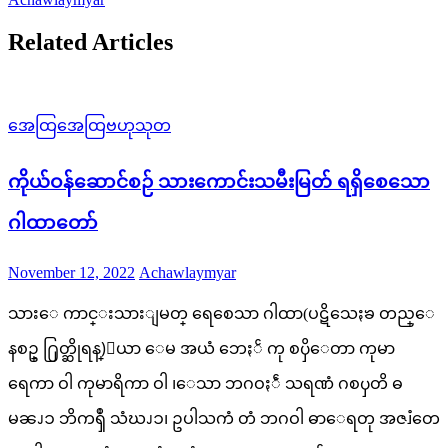
Related Articles
အေထြအေထြဗဟုသုတ
ကိုယ်ဝန်ဆောင်စဉ် သားကောင်းသမီးမြတ် ရရှိစေသော
ဂါထာတော်
Posted
Author
November 12, 2022
Achawlaymyar
on
သားေ ကာင္းသားျမတ္ ရေစေသာ ဂါထာ(ပဋိသေႏၶ တည္ေ
နစဥ္ ႐ြတ္ဆိုရန္)ေယာ ေမ အယံ ဘေႏၲ ကု စၦိေတာ ကုမာ
ရေကာ ဝါ ကုမာရိကာ ဝါ ၊ေသာ ဘဂဝႏၲံ သရဏံ ဂစၦတိ ဓ
မၼၪၥ ဘိကၡဳ သံဃၪၥ၊ ဥပါသကံ တံ ဘဂဝါ ဓာေရတု အဇၨတေ