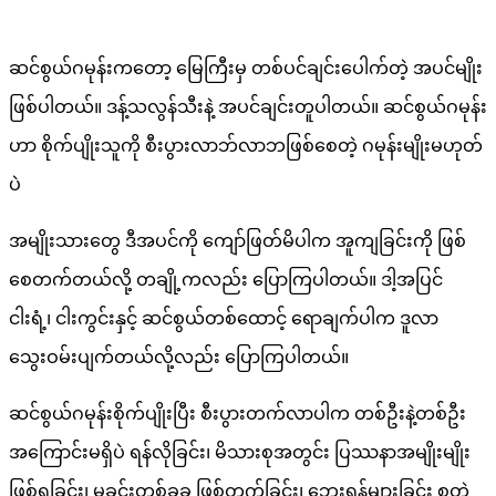
မ်ား
..
ဆင်စွယ်ဂမုန်းကတော့ မြေကြီးမှ တစ်ပင်ချင်းပေါက်တဲ့ အပင်မျိုး
ဖြစ်ပါတယ်။ ဒန့်သလွန်သီးနဲ့ အပင်ချင်းတူပါတယ်။ ဆင်စွယ်ဂမုန်း
ဟာ စိုက်ပျိုးသူကို စီးပွားလာဘ်လာဘဖြစ်စေတဲ့ ဂမုန်းမျိုးမဟုတ်
ပဲ
အမျိုးသားတွေ ဒီအပင်ကို ကျော်ဖြတ်မိပါက အူကျခြင်းကို ဖြစ်
စေတက်တယ်လို့ တချို့ကလည်း ပြောကြပါတယ်။ ဒါ့အပြင်
ငါးရံ့၊ ငါးကွင်းနှင့် ဆင်စွယ်တစ်ထောင့် ရောချက်ပါက ဒူလာ
သွေးဝမ်းပျက်တယ်လို့လည်း ပြောကြပါတယ်။
ဆင်စွယ်ဂမုန်းစိုက်ပျိုးပြီး စီးပွားတက်လာပါက တစ်ဦးနဲ့တစ်ဦး
အကြောင်းမရှိပဲ ရန်လိုခြင်း၊ မိသားစုအတွင်း ပြဿနာအမျိုးမျိုး
ဖြစ်ရခြင်း၊ မှုခင်းတစ်ခုခု ဖြစ်တက်ခြင်း၊ ဘေးရန်များခြင်း စတဲ့