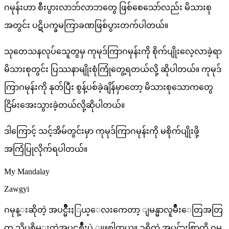
ဂမုန်းဟာ စီးပွားလာဘ်လာဘတွေ ဖြစ်စေသော်လည်း မိသားစု
အတွင်း ပဋိပက္ခမကြာခဏဖြစ်ပွားတက်ပါတယ်။
သုတေသနလုပ်သေူတွမှ ကုမုဒ်ကြာဂမုန်းကို စိုက်ပျိုးလေ့လာခဲ့ရာ
မိသားစုတွင်း ပြဿနာမျိုးစုံကြုံတွေ့ရတယ်လို့ ဆိုပါတယ်။ ကုမုဒ်
ကြာဂမုန်းကို နုတ်ပြီး စွန့်ပစ်ခဲ့ချိန်မှာတော့ မိသားစုသောကတွေ
ငြိမ်းအေးသွားခဲ့တယ်လို့ဆိုပါတယ်။
ဒါကြောင့် သင့်အိမ်တွင်းမှာ ကုမုဒ်ကြာဂမုန်းကို မစိုက်ပျိုးဖို့
အကြံပြုလိုက်ရပါတယ်။
My Mandalay
Zawgyi
ဂမုန္းဆိုတဲ့ အပင္မ်ိဳးႏြယ္ေလးကေတာ့ ျမန္မာလူမ်ိဳးေတြအတြ
က္ သိပ္မစိမ္းတဲ့အပင္တစ္မ်ိဳးပဲ ျဖစ္ပါတယ္။ ဥရွိတဲ့ အပင္မ်ားစြာကို ဂမု