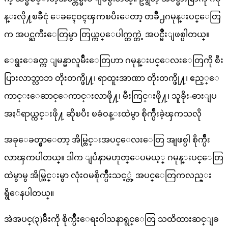
န္းလို႔ၿခဳံငုံ ေခၚေဝၚၾကၿပီးေတာ့ တခ်ိဳ႕ဂမုန္းပင္ေတြ
က အပင္ႀကီးေတြမွာ တြယ္ကပ္ေပါက္တက္တဲ့ အပင္မ်ိဳးျဖစ္ပါတယ္။
ေရွးေခတ္က ျမန္မာလူမ်ိဳးေတြဟာ ဂမုန္းပင္ေလးေတြကို စီး
ပြားလာဘ္လာဘ တိုးတက္ဖို႔၊ ရာထူးအာဏာ တိုးတက္ဖို႔၊ ဧည့္ေ
ကာင္းေဆာင္ေကာင္းလာဖို႔၊ မီးကြင္းဖို႔၊ သူခိုး-ဓားျပ
အႏၲရာယ္ကင္းဖို႔ ဆိုၿပီး ၿခံဝန္းထဲမွာ စိုက္ပ်ိဳးခဲ့ၾကသလို
အခုေခတ္မွာေတာ့ အိမ္တြင္းအပင္ေလးေတြ အျဖစ္ပါ စိုက္ပ်ိဳး
လာၾကပါတယ္။ ဒါက ျပႆနာမဟုတ္ေပမယ့္ ဂမုန္းပင္ေတြ
ထဲမွာမွ အိမ္တြင္းမွာ လုံးဝမစိုက္ပ်ိဳးသင့္တဲ့ အပင္ေတြကလည္း
ရွိေနပါတယ္။
အဲအပင္(၃)မ်ိဳးကို စိုက္ပ်ိဳးေရးဝါသနာရွင္ေတြ သထိထားဆင္ျခ