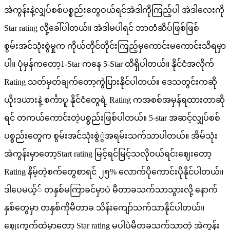
အဲကွန်းနဲ့လျှပ်စစ်ပစ္စည်းတွေဝယ်ရင်အဲဒါကိုကြည့်ပါ အဲဒါလေးကို
Star rating လို့ခေါ်ပါတယ်။ အဲဒါမပါရင် ဘာတံံဆိပ်ဖြစ်ဖြစ်
စွမ်းအင်သုံးစွဲမှုက ကိုယ်တိုင်တိုင်းကြည့်မှကောင်းမကောင်းသိရမှာ
ပါ။ ပုံမှန်ကတော့1-Star ကနေ 5-Star ထိရှိပါတယ်။ နိုင်ငံအလိုက်
Rating သတ်မှတ်ချက်တော့ကွဲပြားနိုင်ပါတယ်။ ဒေသတွင်းကဆို
ယိုးဒယားနဲ့ စင်္ကာပူ နိုင်ငံတွေရဲ့ Rating ကအစစ်အမှန်ရထားတာဆို
ရင် တကယ်ကောင်းတဲ့ပစ္စည်းဖြစ်ပါတယ်။ 5-star အဆင့်လျှပ်စစ်
ပစ္စည်းတွေက စွမ်းအင်သုံးစွဲွဲအရမ်းသက်သာပါတယ်။ အိမ်သုံး
အဲကွန်းမှာတော့Start rating မြင့်ရင်မြင့်သလိုဝယ်ရင်းဈေးတော့
Rating နိမ့်တဲ့စက်တွေစာရင် ၂၅% လောက်ပိုကောင်းပိုနိုင်ပါတယ်။
ဒါပေမယ့်် တနှစ်မကြာခင်မှာပဲ မီတာခသက်သာသွားလို့ နောက်
နှစ်တွေမှာ တနှစ်ကိုမီတာခ သိန်းကျော်သက်သာနိုင်ပါတယ်။
ဈေးကွက်ထဲမှာတော့ Star rating မပါပဲမီတခသက်သာတဲ့ အဲကွန်း