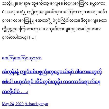
သတဲ့။ ၂။ ေရာမ သူက်ေတာ့ ေျခေခ်ာင္းေတြက ခပ္ကားကား
ပဲ။ ေျခမနဲ႔ ကပ္လ်က္ေျခေခ်ာင္းေတြက တျခားေျခေခ်ာ
င္းေလးေတြနဲ႔ အေတာ္ကို ပံုစံကြဲပါတယ္။ ဒီလိုေျခေထာ
က္ပိုင္႐ွင္ေတြကေတာ့ ေယဘုယ်အားျဖင့္ အေပါင္းအသ
င္းမ်ားပါတယ္။ […]
အေထြအေထြဗဟုသုတ
အဲကွန်းနဲ့ လျှပ်စစ်ပစ္စည်းတွွေဝယ်ရင် ဒါလေးတွေကို
စစ်ပါ မဟုတ်ရင် အိမ်တွင်းသူခိုး တကောင်ရောက်နေ
သလိုပါပဲ . . ./
Posted
Author
May 24, 2020
Achawlaymyar
on