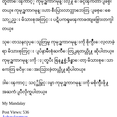
တူတာေၾကာင့္ ကုမုဒ္ၾကာဂမုန္းလို႔ ေခၚၾကတာျဖစ္ပါ
တယ္။ ကုမုဒ္ၾကာဂမုန္းဟာ စီးပြားလာဘ္လာဘေတြ ျဖစ္ေစေ
သာ္လည္း မိသားစုအတြင္း ပဋိပကၡမၾကာခဏျဖစ္ပြားတက္ပါ
တယ္။
သုေတသနလုပ္ေသူတြမွ ကုမုဒ္ၾကာဂမုန္းကို စိုက္ပ်ိဳးေလ့လာခဲ့
ရာ မိသားစုတြင္း ျပႆနာမ်ိဳးစုံႀကဳံေတြ႕ရတယ္လို႔ ဆိုပါတယ္။
ကုမုဒ္ၾကာဂမုန္းကို ႏုတ္ၿပီး စြန႔္ပစ္ခဲ့ခ်ိန္မွာေတာ့ မိသားစုေသာ
ကေတြ ၿငိမ္းေအးသြားခဲ့တယ္လို႔ဆိုပါတယ္။
ဒါေၾကာင့္ သင့္အိမ္တြင္းမွာ ကုမုဒ္ၾကာဂမုန္းကို မစိုက္ပ်ိဳးဖို႔
အႀကံျပဳလိုက္ရပါတယ္။
My Mandalay
Post Views:
536
Achawlaymyar