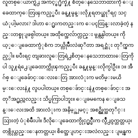
လူတစ္ေယာက္ရဲ႕ အက်င့္စ႐ိုက္နဲဲ႔ စိတ္ေနသေဘာထားကို ေျ
ခေထာက္ေတြၾကည့္ၿပီး ခန္႔မွန္းလို႔ရတယ္ဆုိရင္ သင္
ယံုပါ့မလား? ဒါဟာ ေ႐ွးကတည္းက ေပၚထြန္းလာခဲ့တဲ့ န
ည္းတစ္ခုျဖစ္ပါတယ္။ အထိုက္အေလ်ာက္လည္း မွန္ကန္ပါတယ္။ ကို
ယ့္ေျခေထာက္ပံုစံက ဘယ္လိုမ်ိဳးလဲဆုိတာ အရင္ဆံုး တုိက္ၾက
ည့္ပါ။ ၿပီးရင္ တျခားလူေတြရဲ႕စိတ္ေနသေဘာထားေတြကို
ပါ သူ႔ရဲ႕ေျခေထာက္ကိုၾကည့္ၿပီး ခန္႔မွန္းလိုက္ပါဦး။ ၁။ အီ
ဂ်စ္ ေျခေခ်ာင္းေလးေတြ အားလံုးက မတိမ္းမယိ
မ္းေလးနဲ႔ လွပပါတယ္။ တစ္ေခ်ာင္းနဲ႔တစ္ေခ်ာင္း အ
တုိအ႐ွည္ကလည္း သိပ္မကြာပါဘူး။ ေျခမကေန ေျခသ
န္းေလးအထိ အားလံုးက အနိမ့္အျမင့္ အစဥ္လိုက္အတုိင္း
သြားတဲ့ ပံုစံမ်ိဳးပါ။ ဒီလိုေျခေထာက္ပိုင္႐ွင္မ်ိဳးက လွ်ိဳ႕ဝွက္တတ္တယ္၊
တစ္ကိုယ္တည္းေနတတ္တယ္၊ စိတ္အေျပာင္းအလဲလည္း ျမန္ၾက