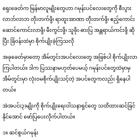
ရှေးခေတ်က မြန်မာလူမျိုးတွေဟာ ဂမုန်းပင်လေးတွေကို စီးပွား
စို
လာဘ်လာဘ တိုးတက်ဖို့၊ ရာထူးအာဏာ တိုးတက်ဖို့၊ ဧည့်ကောင်း
က္
ဆောင်ကောင်းလာဖို့၊ မီးကွင်းဖို့၊ သူခိုး-ဓားပြ အန္တရာယ်ကင်းဖို့ ဆို
အ
ပြီး ခြံဝန်းထဲမှာ စိုက်ပျိုးခဲ့ကြသလို
ပ္ေ
သာ(ခို
အခုခေတ်မှာတော့ အိမ်တွင်းအပင်လေးတွေ အဖြစ်ပါ စိုက်ပျိုးလာ
က္ေ
ကြပါတယ်။ ဒါက ပြဿနာမဟုတ်ပေမယ့် ဂမုန်းပင်တွေထဲမှာမှ
သာ)
အိမ်တွင်းမှာ လုံးဝမစိုက်ပျိုးသင့်တဲ့ အပင်တွေကလည်း ရှိနေပါ
ဂ
တယ်။
မု
အဲအပင်(၃)မျိုးကို စိုက်ပျိုးရေးဝါသနာရှင်တွေ သထိထားဆင်ခြင်
န္း
နိုင်အောင် ဖော်ပြပေးလိုက်ပါတယ်။
ပ
င္
၁။ ဆင်စွယ်ဂမုန်း