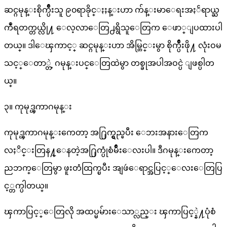
ဆင္ဂမုန္းစိုက္ပ်ိဳးသူ ၉၀ရာခိုင္ႏႈန္းဟာ က်န္းမာေရးအႏၲရာယ္ႀ
ကဳံရတက္တယ္လို႔ ေလ့လာေတြ႕ရွိသူေတြက ေဖာ္ျပထားပါ
တယ္။ ဒါေၾကာင့္ ဆင္ဂမုန္းဟာ အိမ္တြင္းမွာ စိုက္ပ်ိဳးဖို႔ လုံးဝမ
သင့္ေတာ္တဲ့ ဂမုန္းပင္ေတြထဲမွာ တစ္ခုအပါအဝင္ပဲ ျဖစ္ပါတ
ယ္။
၃။ ကုမုဒ္ၾကာဂမုန္း
ကုမုဒ္ၾကာဂမုန္းကေတာ့ အ႐ြက္ရွည္ၿပီး ေဘးအနားေတြက
လႈိင္းတြန႔္ေနတဲ့အ႐ြက္ပုံစံမ်ိဳးေလးပါ။ ဒီဂမုန္းကေတာ့
ညဘက္ေတြမွာ ဖူးတံထြက္ၿပီး အျဖဴေရာင္အပြင့္ေလးေတြပြ
င့္တက္ပါတယ္။
ၾကာပြင့္ေတြလို အထပ္မမ်ားေသာ္လည္း ၾကာပြင့္နဲ႔ပုံစံ