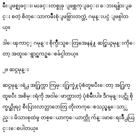
မ်ိဳးျဖစ္ရျခင္း၊ မႈခင္းတစ္ခုခု ျဖစ္တက္ျခင္း၊ ေဘးရန္မ်ားျခ
င္း စတဲ့ စိတ္ေသာကမ်ိဳးစုံျဖစ္ပြားတက္တဲ့ ဂမုန္းပင္ပဲ ျဖစ္ပါတ
ယ္။
ဒါေၾကာင့္ ဂမုန္း စိုက္ပ်ိဳးသူေတြအေနနဲ႔ ဆင္စြယ္ဂမုန္းကိုေ
တာ့ အထူးေရွာင္ၾကဥ္ေစခ်င္ပါတယ္။
၂။ ဆင္ဂမုန္း
ဆင္ဂမုန္းရဲ႕ အ႐ြက္ဟာ ကြမ္း႐ြက္နဲ႔ပုံစံတူၿပီးေတာ့ အ႐ြက္
ထူၿပီး အစိမ္းရံကို အဝါေဖာက္ထားတဲ့ ပုံစံမ်ိဳးပါ။ ဒီဂမုန္းပင္ကို စို
က္မယ္ဆိုရင္ စီးပြားလာဘ္လာဘေတြ တိုးတက္ေစသည္မွန္ေသာ္လ
ည္း မိသားစုထဲမွ တစ္ေယာက္ေယာက္ကို က်န္းမာေရးခ်ိဳ႕ယြ
င္းေစပါတယ္။