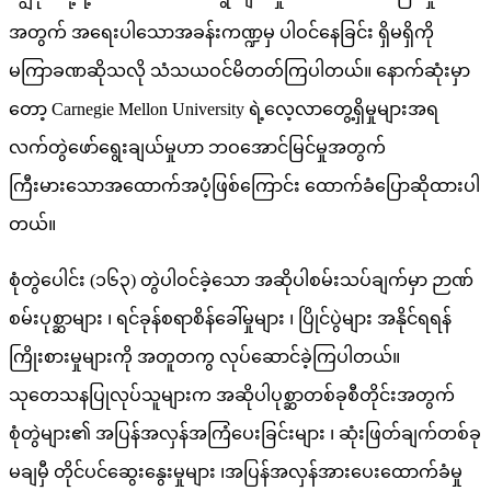
အတွက် အရေးပါသောအခန်းကဏ္ဍမှ ပါဝင်နေခြင်း ရှိမရှိကို
မကြာခဏဆိုသလို သံသယဝင်မိတတ်ကြပါတယ်။ နောက်ဆုံးမှာ
တော့ Carnegie Mellon University ရဲ့လေ့လာတွေ့ရှိမှုများအရ
လက်တွဲဖော်ရွေးချယ်မှုဟာ ဘဝအောင်မြင်မှုအတွက်
ကြီးမားသောအထောက်အပံ့ဖြစ်ကြောင်း ထောက်ခံပြောဆိုထားပါ
တယ်။
စုံတွဲပေါင်း (၁၆၃) တွဲပါဝင်ခဲ့သော အဆိုပါစမ်းသပ်ချက်မှာ ဉာဏ်
စမ်းပုစ္ဆာများ ၊ ရင်ခုန်စရာစိန်ခေါ်မှုများ ၊ ပြိုင်ပွဲများ အနိုင်ရရန်
ကြိုးစားမှုများကို အတူတကွ လုပ်ဆောင်ခဲ့ကြပါတယ်။
သုတေသနပြုလုပ်သူများက အဆိုပါပုစ္ဆာတစ်ခုစီတိုင်းအတွက်
စုံတွဲများ၏ အပြန်အလှန်အကြံပေးခြင်းများ ၊ ဆုံးဖြတ်ချက်တစ်ခု
မချမှီ တိုင်ပင်ဆွေးနွေးမှုများ ၊အပြန်အလှန်အားပေးထောက်ခံမှု