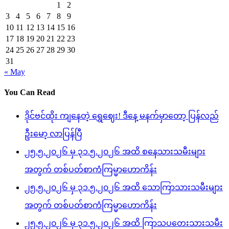
1
2
3
4
5
6
7
8
9
10
11
12
13
14
15
16
17
18
19
20
21
22
23
24
25
26
27
28
29
30
31
« May
You Can Read
ဒိုင်ဗင်ထိုး ကျနေတဲ့ ရွှေဈေး! ဒီနေ့ မနက်မှာတော့ ပြန်လည်
ဦးမော့ လာပြန်ပြီ
၂၅.၅.၂၀၂၆ မှ ၃၁.၅.၂၀၂၆ အထိ စနေသားသမီးများ
အတွက် တစ်ပတ်စာကံကြမ္မာဟောကိန်း
၂၅.၅.၂၀၂၆ မှ ၃၁.၅.၂၀၂၆ အထိ သောကြာသားသမီးများ
အတွက် တစ်ပတ်စာကံကြမ္မာဟောကိန်း
၂၅.၅.၂၀၂၆ မှ ၃၁.၅.၂၀၂၆ အထိ ကြာသပတေးသားသမီး