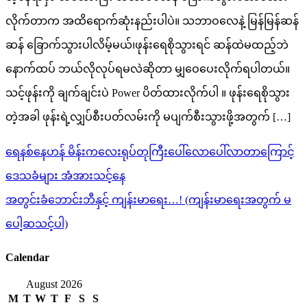
လိုက်တာက အထိရောက်ဆုံးနည်းပါပဲ။ သဘာဝလေနဲ့ မြန်မြန်ဆန်
ဆန် ခြောက်သွားပါလိမ့်မယ်၊ဖုန်းရေစိုသွားရင် ဆန်ထဲမထည့်ဘဲ
နောက်ထပ် ဘယ်လိုလုပ်ရမလဲဆိုတာ မျှဝေပေးလိုက်ရပါတယ်။
သင့်ဖုန်းကို ချက်ချင်းပဲ Power ပိတ်ထားလိုက်ပါ ။ ဖုန်းရေစိုသွား
တဲ့အခါ ဖုန်းရဲ့လျှပ်စီးပတ်လမ်းကို မပျက်စီးသွားဖို့အတွက် […]
Post
ရေနစ်နေဟန် မိန်းကလေးရုပ်တုကြီးပေါ်လောပေါ်လာတာကြောင့်
navigation
ဒေသခံများ အံအားသင့်နေ
အတွင်းခံဘောင်းဘီနှင့် ကျန်းမာရေး…! (ကျန်းမာရေးအတွက် မ
ပေါ့ဆသင့်ပါ)
Calendar
August 2026
M
T
W
T
F
S
S