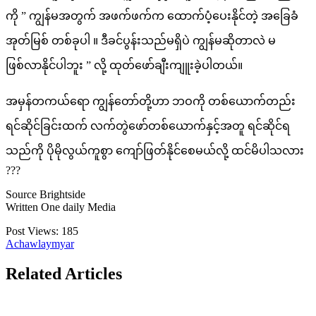
ကို ” ကျွန်မအတွက် အဖက်ဖက်က ထောက်ပံ့ပေးနိုင်တဲ့ အခြေခံ
အုတ်မြစ် တစ်ခုပါ ။ ဒီခင်ပွန်းသည်မရှိပဲ ကျွန်မဆိုတာလဲ မ
ဖြစ်လာနိုင်ပါဘူး ” လို့ ထုတ်ဖော်ချီးကျူးခဲ့ပါတယ်။
အမှန်တကယ်ရော ကျွန်တော်တို့ဟာ ဘဝကို တစ်ယောက်တည်း
ရင်ဆိုင်ခြင်းထက် လက်တွဲဖော်တစ်ယောက်နှင့်အတူ ရင်ဆိုင်ရ
သည်ကို ပိုမိုလွယ်ကူစွာ ကျော်ဖြတ်နိုင်စေမယ်လို့ ထင်မိပါသလား
???
Source Brightside
Written One daily Media
Post Views:
185
Achawlaymyar
Related Articles