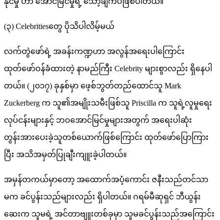
နိုင်မှု ဟာ အောင်မြင်မှုရဲ့ သော့ချက်ပဲဖြစ်ပါတယ်။
(၃) Celebritiesတွေ ပိုသိပါလိမ့်မယ်
လက်တွဲဖော်ရဲ့ အခန်းကဏ္ဍဟာ အလွန်အရေးပါကြောင်း
ထုတ်ဖော်ဝန်ခံထားတဲ့ နာမည်ကြီး Celebrity များစွာလည်း ရှိနေပါ
တယ်။ (၂၀၁၇) ခုနှစ်မှာ ဖေ့စ်ဘွတ်တည်ထောင်သူ Mark
Zuckerberg က သူ၏အမျိုးသမီးဖြစ်သူ Priscilla က သူရဲ့လူမှုရေး
လုပ်ငန်းများနှင့် ဘဝအောင်မြင်မှုများအတွက် အရေးပါဆုံး
တွန်းအားပေးခဲ့သူတစ်ယောက်ဖြစ်ကြောင်း ထုတ်ဖော်ပြောကြား
ပြီး အသိအမှတ်ပြုချီးကျူးခဲ့ပါတယ်။
အမှန်တကယ်မှာတော့ အထောက်အပံ့ကောင်း ဇနီးသည်တင်သာ
မက ခင်ပွန်းသည်များလည်း ရှိပါတယ်။ ဂရမ်မီဆုရှင် ဘီယွန်း
ဆေးက သူမရဲ့ အင်တာဗျူးတစ်ခုမှာ သူမခင်ပွန်းသည်အကြောင်း