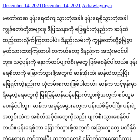
Posted
Author
December 14, 2021
December 14, 2021
Achawlaymyar
on
မတော်တဆ ဖုန်းရေထဲကျသွားတဲ့အခါ၊ ဖုန်းရေစိုသွားတဲ့အခါ
ကျွန်တော်တို့အများစု ဒီပြဿနာကို ဖြေရှင်းတဲ့နည်းက ဆန်ထဲ
ထည့်ထားလိုက်ကြတာပါပဲ။ ဒီနည်းလမ်းကို ကျွန်တော်တို့စွဲမြဲစွာ
မှတ်သားထားကြတာပါ၊တကယ်တော့ ဒီနည်းက အသုံးမဝင်ပါ
ဘူး။ သင့်ဖုန်းကို နောက်ထပ်ပျက်စီးမှုတွေ ဖြစ်စေနိုင်ပါတယ်။ ဖုန်း
ရေစိုတာကို ခြောက်သွားဖို့အတွက် ဆန်အိုးထဲ၊ ဆန်ထဲထည့်ပြီး
ဖြေရှင်းတဲ့နည်းက ယုံတမ်းစကားဖြစ်ပါတယ်။ ဆန်က သင့်ဖုန်းမှာ
ရှိနေတဲ့ရေတွေကို မြန်မြန်ဆန်ဆန်ခြောက်သွားဖို့အတွက် စုပ်ယူမ
ပေးနိုင်ပါဘူး။ ဆန်က အမှုန့်အမွှားတွေက ဖုန်းထဲစိမ့်ဝင်ပြီး ဖုန်းရဲ့
အတွင်းထဲက အစိတ်အပိုင်းတွေကိုလည်း ပျက်စီးသွားစေနိုင်ပါ
တယ်။ ဖုန်းရေစိုတာ ခြောက်သွားဖို့အတွက် အခြားသူတွေ မထိနိုင်
တဲ့နေရာမှာ တင်ထားပြီး သဘာဝလေနဲံ ခြောက်သွားအောင်ထား