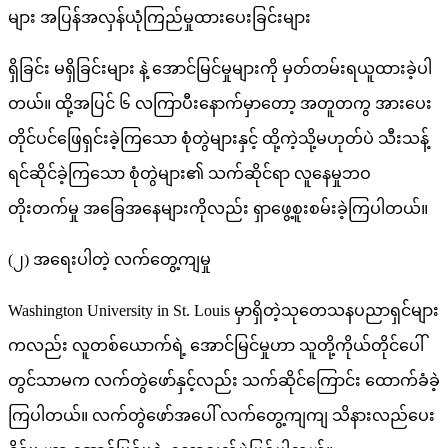
များ အပြန်အလှန်ယုံကြည်မှုထားပေးခြင်းများ
ရှိခြင်း မရှိခြင်းများ နဲ့ အောင်မြင်မှုများကို မှတ်တမ်းရယူထားခဲ့ပါ
တယ်။ ထို့အပြင် ၆ လကြာပီးနောက်မှာတော့ အတူတကွ အားပေး
တိုင်ပင်ဖြေရှင်းခဲ့ကြသော စုံတွဲများနှင့် ထို့ကဲ့သို့မဟုတ်ပဲ သီးသန့်
ရင်ဆိုင်ခဲ့ကြသော စုံတွဲများ၏ သက်ဆိုင်ရာ လူနေမှုဘဝ
တိုးတက်မှု အခြေအနေများကိုလည်း ရှာဖွေ့စူးစမ်းခဲ့ကြပါတယ်။
(၂) အရေးပါတဲ့ လက်တွေ့ကျမှု
Washington University in St. Louis မှာရှိတဲ့သုတေသနပညာရှင်များ
ကလည်း လူတစ်ယောက်ရဲ့ အောင်မြင်မှုဟာ သူတို့ကိုယ်တိုင်ပေါ်
တွင်သာမက လက်တွဲဖော်နှင့်လည်း သက်ဆိုင်ကြောင်း ထောက်ခံခဲ့
ကြပါတယ်။ လက်တွဲဖော်အ‌ပေါ် လက်တွေ့ကျကျ သိနားလည်ပေး