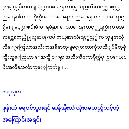
င္ႏွင့္အခ်ိဳဓာတ္ျမင့္မားမႈေၾကာင့္နာမည္ႀကီးသရက္အျဖစ္ရပ္တ
ည္ေနပါတယ္။ စိုက္ပ်ိဳးေသာေနရာသည္ေန႔အလင္းေရာင္ရ
ရွိမႈျမင့္မားၿပီးမိုးေရခ်ိန္မ်ား ေသာေၾကာင့္္သရက္သီးက အေ
ရာင္လွေစတယ္လို႔ယူဆၾကပါတယ္။အသီးရင့္မွည့္ပါက သူ႔အလို
လိုေႂကြေသာအသီးကအခ်ိဳဓာတ္ျမင့္မားတာကိုသတိျပဳမိတဲ့စို
က္ပ်ိဳးသူေတြဟာ ေနာက္ပိုင္းမွာ အသီးကိုဇကာပိိုက္အိပ္ စြပ္ေပးၿ
ပီးအလိုအေလ်ာက္ေႂကြက်မွ […]
ဗဟုသုတ
ဖုန်းထဲ ရေဝင်သွားရင် ဆန်အိုးထဲ လုံးဝမထည့်သင့်တဲ့
အကြောင်းအရင်း