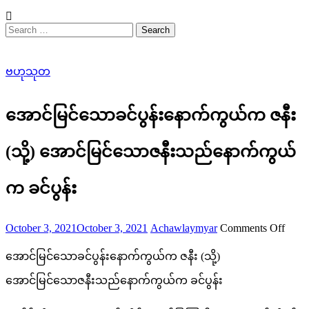
Search
for:
ဗဟုသုတ
အောင်မြင်သောခင်ပွန်းနောက်ကွယ်က ဇနီး
(သို့) အောင်မြင်သောဇနီးသည်နောက်ကွယ်
က ခင်ပွန်း
Posted
Author
on
October 3, 2021
October 3, 2021
Achawlaymyar
Comments Off
on
အောင
အောင်မြင်သောခင်ပွန်းနောက်ကွယ်က ဇနီး (သို့)
သော
အောင်မြင်သောဇနီးသည်နောက်ကွယ်က ခင်ပွန်း
ခင်ပွန