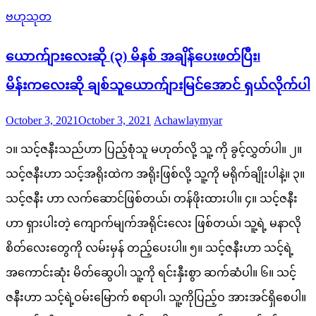
ဗဟုသုတ
ယောက်ျားလေးဆို (၃) မိနစ် အချိန်ပေးဖတ်ပြီး၊
မိန်းကလေးဆို ချစ်သူယောက်ျားမြင်အောင် ရှယ်လိုက်ပါ
Posted
Author
October 3, 2021
October 3, 2021
Achawlaymyar
on
၁။ သင့်ဇနီးသည်ဟာ ပြည့်စုံသူ မဟုတ်လို့ သူ့ ကို ခွင့်လွှတ်ပါ။ ၂။
သင့်ဇနီးဟာ သင့်အရိုးထဲက အရိုးဖြစ်လို့ သူ့ကို မရိုက်ချိုးပါနဲ့။ ၃။
သင့်ဇနီး ဟာ လက်ဆောင်ဖြစ်တယ်၊ တန်ဖိုးထားပါ။ ၄။ သင့်ဇနီး
ဟာ ရှားပါးတဲ့ ကျောက်မျက်အရိုင်းလေး ဖြစ်တယ်၊ သူ့ရဲ့ မနာလို
စိတ်လေးတွေကို လမ်းမှန် တည့်ပေးပါ။ ၅။ သင့်ဇနီးဟာ သင့်ရဲ့
အကောင်းဆုံး မိတ်ဆွေပါ၊ သူ့ကို ရင်းနှီးစွာ ဆက်ဆံပါ။ ၆။ သင့်
ဇနီးဟာ သင့်ရဲ့ဝမ်းမြောက် စရာပါ၊ သူ့ကိုပြည့်ဝ အားအင်ရှိစေပါ။