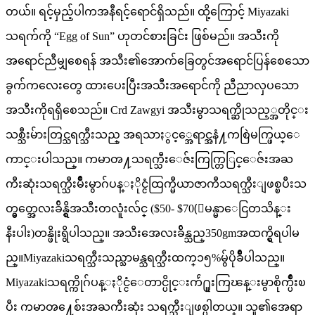
တယ်။ ရင့်မှည့်ပါကအနီရင့်ရောင်ရှိသည်။ ထို့ကြောင့် Miyazaki
သရက်ကို “Egg of Sun” ဟုတင်စားခြင်း ဖြစ်မည်။ အသီးကို
အရောင်ညီမျှစေရန် အသီး၏အောက်ခြေတွင်အရောင်ပြန်စေသော
ခွက်ကလေးတွေ ထားပေးပြီးအသီးအရောင်ကို ညီညာလှပသော
အသီးကိုရရှိစေသည်။ Crd Zawgyi အသီးမွာသရက္ဆိုသည့္အတိုင္း
သစ္သီးမ်ားတြင္သရက္သီးသည္ အရသာႏွင့္အေရာင္အနံ႔ကစြဲမက္ဖြယ္ေ
ကာင္းပါသည္။ ကမာၻ႔သရက္သီးေဇ်းကြက္တြြင္ေဇ်းအႀ
ကီးဆုံးသရက္သီးမ်ိဳးမွာဂ်ပန္ႏိုင္ငံထြက္မီယာဇာကီသရက္သီးျဖစ္ၿပီးသ
တ္မွတ္အေလးခ်ိန္ရွိအသီးတလူံးလ်င္ ($50- $70(ျမန္မာေငြတသိန္း
နီးပါး)တန္ဖိုးရွိပါသည္။ အသီးအေလးခ်ိန္သည္350gmအထက္ရွိရပါမ
ည္။Miyazakiသရက္သီးသည္သာမန္သရက္သီးထက္၁၅%မွ်ပိုခ်ိဳပါသည္။
Miyazakiသရက္ကိုဂ်ပန္ႏိုင္ငံေတာင္ပိုင္းက်ဴ႐ူးကြၽန္းမွာစိုက္ပ်ိဳးၿ
ပီး ကမာၻ႔ေစ်းအႀကီးဆုံး သရက္သီးျဖစ္ပါတယ္။ သူ၏အေရာ