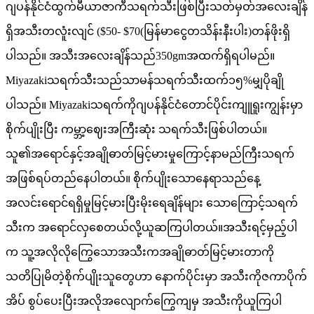
ဂျပန်နိုင်ငံထွက်မီယာဇာကီသရက်သီးဖြစ်ပြီးသတ်မှတ်အလေးချိန်
ရှိအသီးတလူံးလျင် ($50- $70(မြန်မာငွေတသိန်းနီးပါး)တန်ဖိုးရှိ
ပါသည်။ အသီးအလေးချိန်သည်350gmအထက်ရှိရပါမည်။
Miyazakiသရက်သီးသည်သာမန်သရက်သီးထက်၁၅%မျှပိုချို
ပါသည်။ Miyazakiသရက်ကိုဂျပန်နိုင်ငံတောင်ပိုင်းကျူရူးကျွန်းမှာ
စိုက်ပျိုးပြီး ကမ္ဘာ့ဈေးအကြီးဆုံး သရက်သီးဖြစ်ပါတယ်။
သူ၏အရောင်နှင့်အချိုဓာတ်မြင့်မားမှုကြောင့်နာမည်ကြီးသရက်
အဖြစ်ရပ်တည်နေပါတယ်။ စိုက်ပျိုးသောနေရာသည်နေ့
အလင်းရောင်ရရှိမှုမြင့်မားပြီးမိုးရေချိန်များ သောကြောင့်သရက်
သီးက အရောင်လှစေတယ်လို့ယူဆကြပါတယ်။အသီးရင့်မှည့်ပါ
က သူ့အလိုလိုကြွေသောအသီးကအချိုဓာတ်မြင့်မားတာကို
သတိပြုမိတဲ့စိုက်ပျိုးသူတွေဟာ နောက်ပိုင်းမှာ အသီးကိုဇကာပိုက်
အိပ် စွပ်ပေးပြီးအလိုအလျောက်ကြွေကျမှ အသီးကိုယူကြပါ