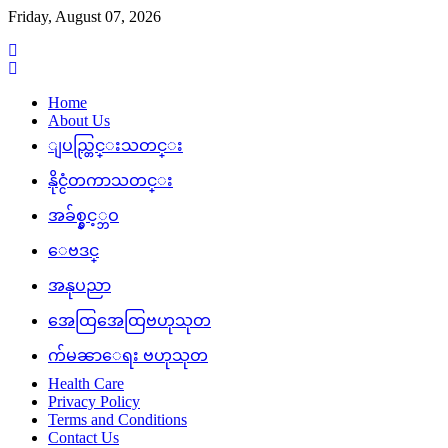
Skip
Friday, August 07, 2026
to
content
Home
About Us
ျပည္တြင္းသတင္း
နိုင္ငံတကာသတင္း
အခ်စ္နွင့္ဘဝ
ေဗဒင္
အနုပညာ
အေထြအေထြဗဟုသုတ
က်မၼာေရး ဗဟုသုတ
Health Care
Privacy Policy
Terms and Conditions
Contact Us