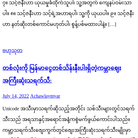
၇။ သင့်ဇနီးဟာ ယုယမှုခံထိုက်သူပါ၊ သူ့အတွက် ကျေနပ်ဝမ်းသာ
ပါ။ ၈။ သင့်ဇနီးဟာ သင့်ရဲ့အဟာရပါ၊ သူ့ကို ယုယပါ။ ၉။ သင့်ဇနီး
ဟာ နတ်ဆိုးတစ်ကောင်မဟုတ်ပါ၊ စွန့်ပစ်မထားပါနဲ့။ […]
ဗဟုသုတ
တစ်လုံးကို မြန်မာငွေတစ်သိန်းနီးပါးရှိတဲ့ကမ္ဘာဈေး
အကြီးဆုံးသရက်သီ:
Posted
Author
July 14, 2022
Achawlaymyar
on
Unicode အသီးမှာသရက်ဆိုသည့်အတိုင်း သစ်သီးများတွင်သရက်
သီးသည် အရသာနှင့်အရောင်အနံ့ကစွဲမက်ဖွယ်ကောင်းပါသည်။
ကမ္ဘာ့သရက်သီးဇျေးကွက်တွင်ဇျေးအကြီးဆုံးသရက်သီးမျိုးမှာ