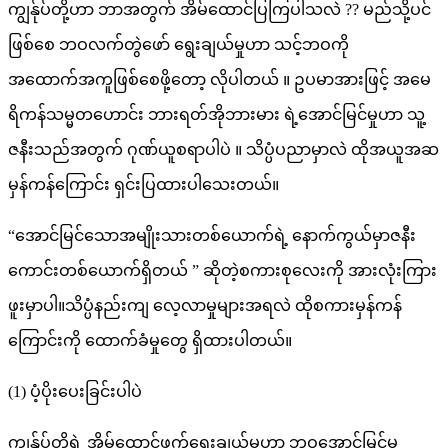
ကျွန်ုပ်တို့ဟာ ဘာအတွက် အိမ်ထောင်ပြကြပါသလဲ ?? မည်သို့ပင်
နောက
ဖြစ်စေ ဘဝလက်တွဲဖော် ရွေးချယ်မှုဟာ သင့်ဘဝကို
က
အထောက်အကူဖြစ်စေဖို့တော့ လိုပါတယ် ။ ဥပမာအားဖြင့် အမေ
ဇနီး
ရိကန်သမ္မတဟောင်း ဘားရတ်အိုဘားမား ရဲ့အောင်မြင်မှုဟာ သူ့
(သို့)
ဇနီးသည်အတွက် ဂုဏ်ယူစရာပါပဲ ။ သိပ္ပံပညာမှာလဲ ထိုအယူအဆ
အောင
မှန်ကန်ကြောင်း ရှင်းပြထားပါသေးတယ်။
သော
ဇနီး
“အောင်မြင်သော‌အမျိုးသားတစ်ယောက်ရဲ့ နောက်ကွယ်မှာဇနီး
သည်
ကောင်းတစ်ယောက်ရှိတယ် ” ဆိုတဲ့စကားစုလေးကို အားလုံးကြား
နောက
ဖူးမှာပါ။သိပ္ပံနည်းကျ လေ့လာမှုများအရလဲ ထိုစကားမှန်ကန်
က
ကြောင်းကို ထောက်ခံမှုတွေ ရှိထားပါတယ်။
ခင်ပွန
(1) ပံ့ပိုးပေးခြင်းပါပဲ
ကျွန်ုပ်တို့ရဲ့ အိမ်ထောင်ဖက်ရွေးချယ်မှုဟာ ဘဝအောင်မြင်မှု