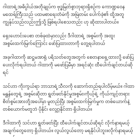
ဂါထာရဲ့အဓိပ္ပါယ်အတိုချုပ်က ဗုဒ္ဓမြတ်စွာဘုရားရှိစဉ်က ကောဏ္ဍဝေန
မထေရ်ကြီးသည် ပထမစာရေးတံမဲကို အမြဲတမ်း ပေါက်ခဲ့၏ ထို့အတူ
ကျွန်ုပ်သည်လည်းဤသို့ ဖြစ်ရပါစေသတည်း ဟု ဆိုထားပါတယ်။
ရှေးဟောင်းပေစာ တစ်ခုထဲမှာလည်း ဒီဂါထာရဲ့ အစွမ်းကို အထူး
အစွမ်းထက်မြက်ကြောင်း ဖော်ပြထားတာကို တွေ့ရပါတယ်
အခုဂါထာကို ဆဋ္ဌမအာရုံ ပရိသတ်တွေအတွက် စေတနာရှေ့ထားလို့ ဖော်ပြ
ပေးလိုက်ရပါတယ် ဂါထာကို မဖော်ပြမီမှာ အရင်ဆုံး ထီပေါက်ချင်တယ်ဆို
ရင်
သင်ဟာ ကိုးကွယ်ရာ ဘာသာရဲ့သီလကို ဆောက်တည်ရပါလိမ့်မယ်။ ဂါထာ
မန္တန်တွေရဲ့ အစွမ်းဆိုတာ ရွတ်ဖတ်နိုင်မှုအစွမ်း၊ကိုယ့်ရဲ့ ကိုယ်ကျင့်တရား
စိတ်စွမ်းအားတို့အပေါ်မှာ မူတည်ပြီး အစွမ်းထက်မြက်မှုက တစ်ယောက်နဲ့
တစ်ယောက်မတူဘဲ ပိုနိုင်၊ လျှော့နိုင်တာ ရှိပါတယ်။
ဒီဂါထာကို သင်ဟာ ရွတ်ဖတ်ပြီး ထီပေါက်ချင်တယ်ဆိုရင် လိုက်နာရမယ့်
အချက်တွေတော့ ရှိပါတယ်။ လွယ်လွယ်တော့ မရနိုင်ပါဘူး။လိုက်နာရမယ့်