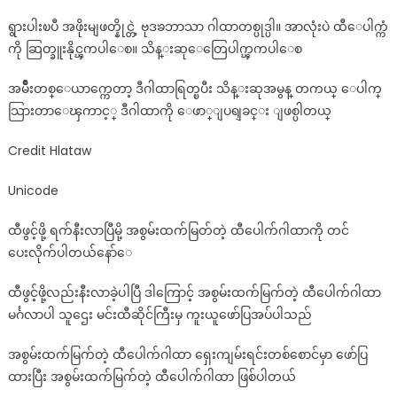
ရွားပါးၿပီ အဖိုးမျဖတ္နိုင္တဲ့ ဗုဒၶဘာသာ ဂါထာတစ္ပုဒ္ပါ။ အာလုံးပဲ ထီေပါက္ကံ
ကို ဆြတ္ခူးနိုင္ၾကပါေစ။ သိန္းဆုေတြေပါက္ၾကပါေစ
အမ်ိဳးတစ္ေယာက္ကေတာ့ ဒီဂါထာရြတ္ၿပီး သိန္းဆုအမွန္ တကယ္ ေပါက္
သြားတာေၾကာင့္ ဒီဂါထာကို ေဖာ္ျပရျခင္း ျဖစ္ပါတယ္
Credit Hlataw
Unicode
ထီဖွင့်ဖို့ ရက်နီးလာပြီမို့ အစွမ်းထက်မြတ်တဲ့ ထီပေါက်ဂါထာကို တင်
ပေးလိုက်ပါတယ်နော်ေ
ထီဖွင့်ဖို့လည်းနီးလာခဲ့ပါပြီ ဒါကြောင့် အစွမ်းထက်မြက်တဲ့ ထီပေါက်ဂါထာ
မင်္ဂလာပါ သူဌေး မင်းထီဆိုင်ကြီးမှ ကူးယူဖော်ပြအပ်ပါသည်
အစွမ်းထက်မြက်တဲ့ ထီပေါက်ဂါထာ ရှေးကျမ်းရင်းတစ်စောင်မှာ ဖော်ပြ
ထားပြီး အစွမ်းထက်မြက်တဲ့ ထီပေါက်ဂါထာ ဖြစ်ပါတယ်