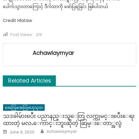
ပေါက်သွားတာကြောင့် ဒီဂါထာကို ဖော်ပြရခြင်း ဖြစ်ပါတယ်
Credit Hlataw
Post Views:
219
Achawlaymyar
Related Articles
အေထြအေထြဗဟုသုတ
သဒၶါမ်ားၿပီး ပညာနည္းသူေတြ လက္ကျမင္းၿပီးေရး
ထားတဲ့ မလႉေကာင္းဘူးဆိုတဲ့ ဆြမ္းေတာ္အလွဴ
Author
Posted
Achawlaymyar
June 9, 2020
on