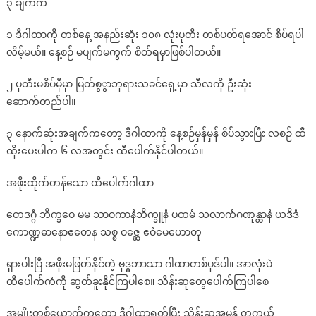
၃ ချက်က
၁ ဒီဂါထာကို တစ်နေ့ အနည်းဆုံး ၁၀၈ လုံးပုတီး တစ်ပတ်ရအောင် စိပ်ရပါ
လိမ့်မယ်။ နေ့စဉ် မပျက်မကွက် စိတ်ရမှာဖြစ်ပါတယ်။
၂ ပုတီးမစိပ်မှီမှာ မြတ်စွွာဘုရားသခင်ရှေ့မှာ သီလကို ဦးဆုံး
ဆောက်တည်ပါ။
၃ နောက်ဆုံးအချက်ကတော့ ဒီဂါထာကို နေ့စဉ်မှန်မှန် စိပ်သွားပြီး လစဉ် ထီ
ထိုးပေးပါက ၆ လအတွင်း ထီပေါက်နိုင်ပါတယ်။
အဖိုးထိုက်တန်သော ထီပေါက်ဂါထာ
ဧတဒဂ္ဂံ ဘိက္ခဝေ မမ သာဝကာနံဘိက္ခူနံ ပထမံ သလာကံဂဏုန္တာနံ ယဒိဒံ
ကောဏ္ဍဓာနောဧတေန သစ္စ ဝဇ္ဆေ ဧဝံမေဟောတု
ရှားပါးပြီ အဖိုးမဖြတ်နိုင်တဲ့ ဗုဒ္ဓဘာသာ ဂါထာတစ်ပုဒ်ပါ။ အာလုံးပဲ
ထီပေါက်ကံကို ဆွတ်ခူးနိုင်ကြပါစေ။ သိန်းဆုတွေပေါက်ကြပါစေ
အမျိုးတစ်ယောက်ကတော့ ဒီဂါထာရွတ်ပြီး သိန်းဆုအမှန် တကယ်