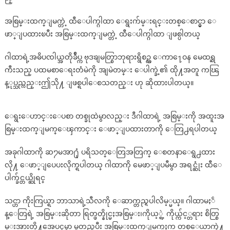
လာၿ
အစြမ္းထက္ျမက္တဲ့ ထီေပါက္ဂါထာ ေရွးက်မ္းရင္းတစ္ေစာင္မွာ ေ
ပီ
မို႔
ဖာ္ျပထားၿပီး အစြမ္းထက္ျမက္တဲ့ ထီေပါက္ဂါထာ ျဖစ္ပါတယ္
အ
ဂါထာရဲ့အဓိပၸါယ္အတိုခ်ဳပ္က ဗုဒၶျမတ္စြာဘုရားရွိစဥ္က ေကာ႑ေဝန မေထရ္ႀ
စြ
မ္း
ကီးသည္ ပထမစာေရးတံမဲကို အျမဲတမ္း ေပါက္ခဲ့၏ ထို႔အတူ ကၽြ
ထ
န္ုပ္သည္လည္းဤသို႔ ျဖစ္ရပါေစသတည္း ဟု ဆိုထားပါတယ္။
က္ျ
မ
ေရွးေဟာင္းေပစာ တစ္ခုထဲမွာလည္း ဒီဂါထာရဲ့ အစြမ္းကို အထူးအ
တ္
တဲ့
စြမ္းထက္ျမက္ေၾကာင္း ေဖာ္ျပထားတာကို ေတြ႕ရပါတယ္
ထီေ
ပါ
အခုဂါထာကို ဆ႒မအာ႐ုံ ပရိသတ္ေတြအတြက္ ေစတနာေရွ႕ထား
က္
လို႔ ေဖာ္ျပေပးလိုက္ရပါတယ္ ဂါထာကို မေဖာ္ျပမီမွာ အရင္ဆုံး ထီေ
ဂါထာ
ပါက္ခ်င္တယ္ဆိုရင္
ကို
တ
သင္ဟာ ကိုးကြယ္ရာ ဘာသာရဲ့သီလကို ေဆာက္တည္ရပါလိမ့္မယ္။ ဂါထာမႏၲ
င္ေ
န္ေတြရဲ့ အစြမ္းဆိုတာ ရြတ္ဖတ္နိုင္မႈအစြမ္း၊ကိုယ့္ရဲ့ ကိုယ္က်င့္တရား စိတ္စြ
ပး
မ္းအားတို႔အေပၚမွာ မူတည္ၿပီး အစြမ္းထက္ျမက္မႈက တစ္ေယာက္နဲ႔