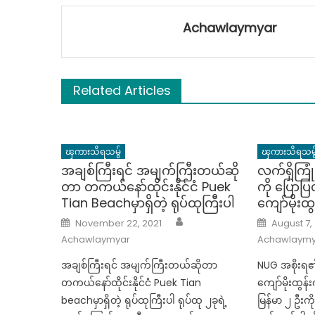
Achawlaymyar
Related Articles
ၾကားသိရသမွ်
ၾကားသိရသမွ
အချစ်ကြီးရင် အမျက်ကြီးတယ်ဆို
လက်ရှိကြု
တာ တကယ်နော်ထိုင်းနိုင်ငံ Puek
ကို ပြောပ
Tian Beachမှာရှိတဲ့ ရုပ်ထုကြီးပါ
ကျော်မိုးထွ
Author
Posted
Posted
November 22, 2021
August 7,
on
on
Achawlaymyar
Achawlaymy
အချစ်ကြီးရင် အမျက်ကြီးတယ်ဆိုတာ
NUG အစိုးရ
တကယ်နော်ထိုင်းနိုင်ငံ Puek Tian
ကျော်မိုးထွန်
beachမှာရှိတဲ့ ရုပ်ထုကြီးပါ ရုပ်ထု ၂ခုရဲ့
မြန်မာ ၂ ဦးကို