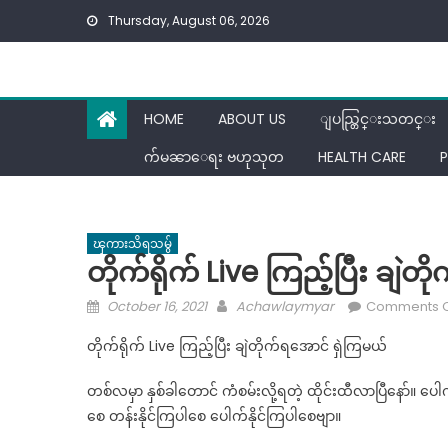
Skip
Thursday, August 06, 2026
to
content
HOME
ABOUT US
ျပည္တြင္းသတင္း
က်မၼာေရး ဗဟုသုတ
HEALTH CARE
P
ၾကားသိရသမွ်
တိုက်ရိုက် Live ကြည့်ပြီး ချဲတ
Posted
Author
October 16, 2021
Achawlaymyar
Comments O
on
တိုက်ရိုက် Live ကြည့်ပြီး ချဲတိုက်ရအောင် ရှဲကြမယ်
တစ်လမှာ နှစ်ခါတောင် ကံစမ်းလို့ရတဲ့ ထိုင်းထီလာပြီနော်။ ပေ
စေ တန်းနိုင်ကြပါစေ ပေါက်နိုင်ကြပါစေဗျာ။