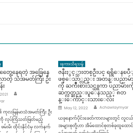
်
ၾကားသိရသမွ်
ံတွေေ့နေရတဲ့ အခြေနေ
ဇနီးႏွင့္သားတစ္ဦးပင္ ရရွိေနၿပီ
ြလာတဲ့ သံအမတ်ကြီး ဦး
ဖစ္ေသာ္လည္း အတန္းပညာမ်ာ
န်း
ကို ႀကိဳးစားသင္ယူကာ ပညာမ်ားကိ
ဆက္လတ္ဆည္းပူေနသည့္ ၈တ
Author
 2021
န္းေက်ာင္းသားေလး
ar
Author
Posted
Achawlaymyar
May 12, 2022
on
၏ ကုလမြန်မာသံအမတ်ကြီး ဦး
ယခုနောက်ပိုင်းခေတ်ကာလများတွင် လူငယ
းကို လုပ်ကြံသတ်ဖြတ်မည့်
အများစုတို့ဟာ အိမ်ထောင်စုတစ်ခုထူထောင
 ဖမ်းမိ၊ ထိုင်းနိုင်ငံမှ လက်နက်