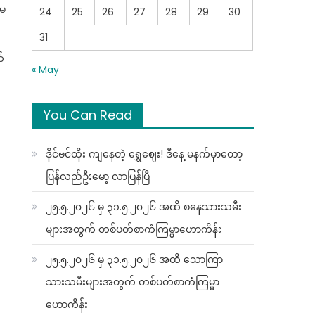
ာမ
24
25
26
27
28
29
30
31
်
« May
You Can Read
ဒိုင်ဗင်ထိုး ကျနေတဲ့ ရွှေဈေး! ဒီနေ့ မနက်မှာတော့
ပြန်လည်ဦးမော့ လာပြန်ပြီ
၂၅.၅.၂၀၂၆ မှ ၃၁.၅.၂၀၂၆ အထိ စနေသားသမီး
များအတွက် တစ်ပတ်စာကံကြမ္မာဟောကိန်း
၂၅.၅.၂၀၂၆ မှ ၃၁.၅.၂၀၂၆ အထိ သောကြာ
သားသမီးများအတွက် တစ်ပတ်စာကံကြမ္မာ
ဟောကိန်း