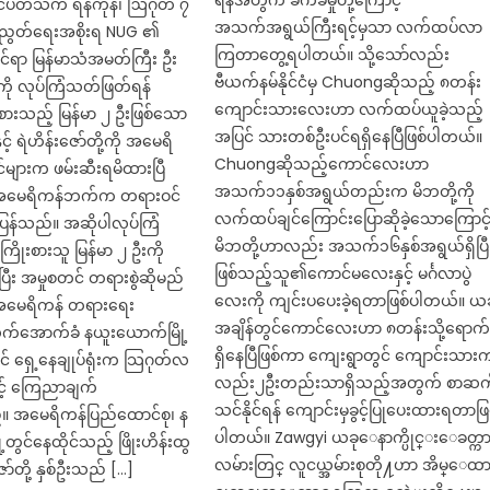
ရန်အတွက် ခက်ခဲမှုတို့ကြောင့်
်ပတ်သက် ရန်ကုန်၊ ဩဂုတ် ၇
အသက်အရွယ်ကြီးရင့်မှသာ လက်ထပ်လာ
ီညွတ်ရေးအစိုးရ NUG ၏
ကြတာတွေ့ရပါတယ်။ သို့သော်လည်း
င်ရာ မြန်မာသံအမတ်ကြီး ဦး
ဗီယက်နမ်နိုင်ငံမှ Chuongဆိုသည့် ၈တန်း
းကို လုပ်ကြံသတ်ဖြတ်ရန်
ကျောင်းသားလေးဟာ လက်ထပ်ယူခဲ့သည့်
ားသည့် မြန်မာ ၂ ဦးဖြစ်သော
အပြင် သားတစ်ဦးပင်ရရှိနေပြီဖြစ်ပါတယ်။
ှင့် ရဲဟိန်းဇော်တို့ကို အမေရိ
Chuongဆိုသည့်ကောင်လေးဟာ
များက ဖမ်းဆီးရမိထားပြီ
အသက်၁၁နှစ်အရွယ်တည်းက မိဘတို့ကို
း အမေရိကန်ဘက်က တရားဝင်
လက်ထပ်ချင်ကြောင်းပြောဆိုခဲ့သောကြောင်
န်သည်။ အဆိုပါလုပ်ကြံ
မိဘတို့ဟာလည်း အသက်၁၆နှစ်အရွယ်ရှိပြီ
ြိုးစားသူ မြန်မာ ၂ ဦးကို
ဖြစ်သည့်သူ၏ကောင်မလေးနှင့် မင်္ဂလာပွဲ
ပြီး အမှုစတင် တရားစွဲဆိုမည်
လေးကို ကျင်းပပေးခဲ့ရတာဖြစ်ပါတယ်။ ယခ
 အမေရိကန် တရားရေး
အချိန်တွင်ကောင်လေးဟာ ၈တန်းသို့ရောက
လက်အောက်ခံ နယူးယောက်မြို့
ရှိနေပြီဖြစ်ကာ ကျေးရွာတွင် ကျောင်းသား
ိုင် ရှေ့နေချုပ်ရုံးက သြဂုတ်လ
လည်း၂ဦးတည်းသာရှိသည့်အတွက် စာဆက
ြင့် ကြေညာချက်
သင်နိုင်ရန် ကျောင်းမှခွင့်ပြုပေးထားရတာဖြ
။ အမေရိကန်ပြည်ထောင်စု၊ န
ပါတယ်။ Zawgyi ယခုေနာက္ပိုင္းေခတ္က
တွင်နေထိုင်သည့် ဖြိုးဟိန်းထွ
လမ်ားတြင္ လူငယ္အမ်ားစုတို႔ဟာ အိမ္ေထ
းဇော်တို့ နှစ်ဦးသည် […]