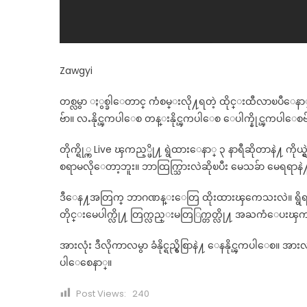
Zawgyi
တစ္လမွာ ႏွစ္ခါေတာင္ ကံစမ္းလို႔ရတဲ့ ထိုင္းထီလာၿပီေ
ဗ်ာ။ လႉနိုင္ၾကပါေစ တန္းနိုင္ၾကပါေစ ေပါက္နိုင္ၾကပါေစဗ
တိုက္ရို္က္ Live ၾကည့္ဖို႔ ရွဲထားေနာ္ ၃ နာရီဆိုတာနဲ႔ က
စရာမလိုေတာ့ဘူး။ ဘာထြက္သြားလဲဆိုၿပီး မေသခ်ာ မေရရာနဲ႔
ဒီေန႔အတြက္ ဘာဂဏန္းေတြ ထိုးထားၾကေသးလဲ။ ရွိရင္လည္
တိုင္းမေပါက္လို႔ တြက္လည္းမတြြက္တတ္လို႔ အႀကံေပးၾ
အားလုံး ဒီလိုကာလမွာ ခံနိုင္ရည္ရွိစြာနဲ႔ ေနနိုင္ၾကပါေစ။ အ
ပါေစေနာ္။
Post Views:
240