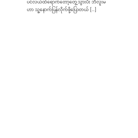
ပင်လယ်ထဲရောက်တော့တွေ့သွားပီး ဘီလူးမ
ဟာ သူ့နောက်ပြန်လိုက်ဖို့ပြောတယ် […]