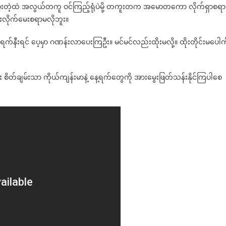
ုယ်ရှဲထားတဲ့ထဲ အလွယ်တကူ ဝင်ကြည့်ရုံပဲမို့ တကူးတက အမောတကော လိုက်ရှာစရ
ရအောင်
းလိုက်မေးစရာမလိုဘူး။
ရှဲ
ကြ
နီးရင် ပေ့မှာ ဂဏန်းလာပေးကြဦး။ မင်မင်လည်းထိုးမလို့။ ထိုးတိုင်းမပေါက
မယ်
လုံး စိတ်ချမ်းသာ ကိုယ်ကျန်းမာနဲ့ နေ့ရက်တွေကို အားမွေးဖြတ်သန်းနိုင်ကြပါစေ