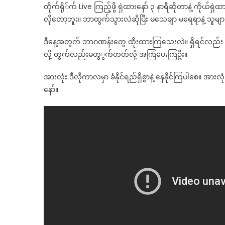
တိုက်ရို်က် Live ကြည့်ဖို့ ရှဲထားနော် ၃ နာရီဆိုတာနဲ့ ကိ
လိုတော့ဘူး။ ဘာထွက်သွားလဲဆိုပြီး မသေချာ မရေရာနဲ့ သူမျာ
ဒီနေ့အတွက် ဘာဂဏန်းတွေ ထိုးထားကြသေးလဲ။ ရှိရင်လည်း ရက်
လို့ တွက်လည်းမတွွက်တတ်လို့ အကြံပေးကြဦး။
အားလုံး ဒီလိုကာလမှာ ခံနိုင်ရည်ရှိစွာနဲ့ နေနိုင်ကြပါစေ။ အား
နော်။