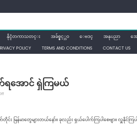
နိုင္ငံတကာသတင္း
အခ်စ္နွင့္ဘဝ
ေဗဒင္
အနုပညာ
အေ
RIVACY POLICY
TERMS AND CONDITIONS
CONTACT US
ိုက်ရအောင် ရှဲကြမယ်
on
ff
တိုက်ရိုက်
Live
ကြည့်
ါက်တိုင်း မြန်မာတွေများတယ်နော်။ ခုလည်း ရှယ်ပေါက်ကြပါစေဗျာ။ လှူနိုင်ကြပ
ပြီး
ချဲ
တိုက်