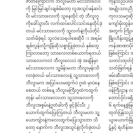
ဇာတ်ကြောင်းက ဘီလူးမဟာ မင်းသားလေး
ကုန်သည်ပါဝင
ကို မြင်မြင်ချင်းချစ်မိတော့ လူအသွင်ဖန်ဆင်း
အမျိုးသားည
ပီး မင်းသားလေးကို သူနေထိုင် တဲ့ ဘီလူးဂူ
ကုလသမဂ္ဂဆို
ကိုခေါ်သွားပီး လက်ထပ်ပေါင်းသင်းနေထိုင်ခဲ့
ကျော်မိုးထွန်
တယ် မင်းသားလေးကို သူ့လက်နဲ့ကိုယ်တိုင်
အတွက် ကြိုးစ
သတ်မိခဲ့ရင် သူလဲသေရပါစေဆိုပီ း အရမ်း
ဖြိုးဟိန်းထွဋ်န
ချစ်လွန်းလို့ကျိန်ဆိုသစ္စာပြုခဲ့တယ် နှစ်တွေ
ကန်အာဏာပိုင်
ကြာလာတော့ သားလေးတစ်ယောက်ရတယ်
ဖြစ်ကြောင်
သားလေးကလဲ ဘီလူးလေးပဲ အဲ့ အချိန်မှာ
သတင်းထုတ်ပြ
မင်းသားလေးက သူ့မိန်းမဟာ ဘီလူးမှန်းသိ
သတ်ဖြတ်ရန် က
လာခဲ့တယ် မင်းသားလေးနဲ့ သူ့သားလေးကို
ဖမ်းဆီးထားမိ
ဘီလူးမက အပြင်ပေးမထွက်ပဲ ဂူထဲ မှာပဲနေ
ဖြစ်ကြောင်း
စေတယ် တစ်နေ့ ဘီလူးမကြီးဂူထဲကထွက်
ဝန်ကြီးဌာန 
တုန်း မင်းသားလေးဟာ သူ့သားလေးကို
တောင်ပိုင်းခရ
ဘီလူးအစွမ်းနဲ့ဂူတံခါးကို ဖွင့်ခိုင်းပီး ၂
၆ ရက်နေ့စွဲဖ
ယောက်ထွက်ပြေးကြတယ် ဘီလူးမဟာ သူ့
ထုတ်ပြန်သည်
ယောကျ်ားနဲ့ကလေးထွက်ပြေးသွားတာ သိ
ယူးယောက်မြို့
တော့ နောက်က ဘီလူးအသွင်နဲ့လိုက်ခဲ့တယ်
ဋ်နှင့် ရဲဟိန်