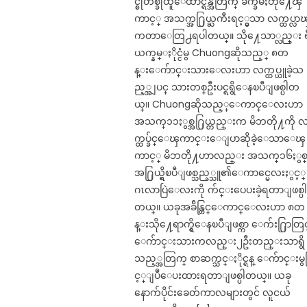
င္စုတစ္ခုထူေထာင္ရန္အတြက္ ခက္ခဲမႈတို႔ေၾ
ကာင့္ အသက္အ႐ြယ္ႀကီးရင့္မွသာ လက္ထပ္လာ
ကတာေတြ႕ရပါတယ္။ သို႔ေသာ္လည္း ဗ
ယက္နမ္ႏိုင္ငံမွ Chuongဆိုသည့္ ၈တ
န္းေက်ာင္းသားေလးဟာ လက္ထပ္ယူခဲ့သ
ည့္အျပင္ သားတစ္ဦးပင္ရရွိေနၿပီျဖစ္ပါတ
ယ္။ Chuongဆိုသည့္ေကာင္ေလးဟာ
အသက္၁၁ႏွစ္အ႐ြယ္တည္းက မိဘတို႔ကို 
က္ထပ္ခ်င္ေၾကာင္းေျပာဆိုခဲ့ေသာေၾ
ကာင့္ မိဘတို႔ဟာလည္း အသက္၁၆ႏွစ
အ႐ြယ္ရွိၿပီျဖစ္သည့္သူ၏ေကာင္မေလးႏွင့္
ဂၤလာပြဲေလးကို က်င္းပေပးခဲ့ရတာျဖစ္ပ
တယ္။ ယခုအခ်ိန္တြင္ေကာင္ေလးဟာ ၈တ
န္းသို႔ေရာက္ရွိေနၿပီျဖစ္ကာ ေက်း႐ြာတြင
ေက်ာင္းသားကလည္း၂ဦးတည္းသာရွိ
သည့္အတြက္ စာဆက္သင္ႏိုင္ရန္ ေက်ာင္းမွ
င့္ျပဳေပးထားရတာျဖစ္ပါတယ္။ ယခု
နောက်ပိုင်းခေတ်ကာလများတွင် လူငယ်