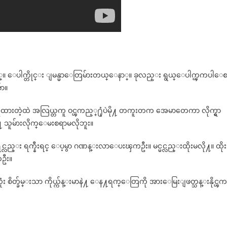
နာ္။ ေပါက္တိုင္း ျမန္မာေတြမ်ားတယ္ေနာ္။ ခုလည္း ရွယ္ေပါက္ၾကပါေ
်ာ။
ိုယ္ရွဲထားတဲ့ထဲ အလြယ္တကူ ဝင္ၾကည့္႐ုံပဲမို႔ တကူးတက အေမာတေကာ လိုက္ရွာ
 သူမ်ားလိုက္ေမးစရာမလိုဘူး။
း ရက္နီးရင္ ေပ့မွာ ဂဏန္းလာေပးၾကဦး။ မင္မင္လည္းထိုးမလို႔။ ထိုး
ကဦး။
ားလုံး စိတ္ခ်မ္းသာ ကိုယ္က်န္းမာနဲ႔ ေန႔ရက္ေတြကို အားေမြးျဖတ္သန္းနိုင္ၾက