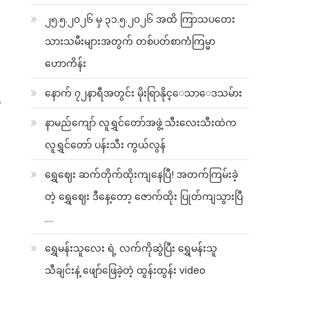
၂၅.၅.၂၀၂၆ မှ ၃၁.၅.၂၀၂၆ အထိ ကြာသပတေး
သားသမီးများအတွက် တစ်ပတ်စာကံကြမ္မာ
ဟောကိန်း
နောက် ၇၂နာရီအတွင်း မိုးရြာနိုင္ေသာေဒသမ်ား
စ
နာမည်ကျော် လူရွှင်တော်အဖွဲ့ သီးလေးသီးထဲက
လူရွှင်တော် ပန်းသီး ကွယ်လွန်
ရွှေဈေး ဆက်တိုက်ထိုးကျနေပြီ! အတက်ကြမ်းခဲ့
တဲ့ ရွှေဈေး ဒီနေ့တော့ ဇောက်ထိုး ပြုတ်ကျသွားပြီ
….
ရွှေမန်းသူလေး ရဲ့ လက်ကိုဆွဲပြီး ရွှေမန်းသူ
သီချင်းနဲ့ ဖျော်ဖြေခဲ့တဲ့ ထွန်းထွန်း video