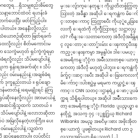
ဂတွေရ…..ရှိသမျှစည်းစိမ်တွေ
မ္းေလွ်ာက္ေနတုန္း ကိုယ္သတိတစ္ခ်က္လြတ္
သာသနာ့ဘောင်ထဲဝင် ရဟန်းခံ
သြားတဲ့ အခ်ိန္မွာ အဆိုပါ ေရကန္ထဲက မိေက
က်ပေးပြီး ဖတ်ကြည့်ပါ။
င္းတစ္ေကာင္ ထြက္လာၿပီး ကိုယ့္ရဲ႕ေခြ
ပါတယ်။ အနေနီးလို့လည်း
လးကို ေရထဲကို ကိုက္ခ်ီသြားရင္ သင္ဘာလုပ္မ
့ ၊သံယောဇဉ်ဆိုတာ ဖြတ်ရခက်
လဲ? က်ိန္းေသတာကေတာ့ အဲဒီလိုအခ်ိန္က်
းလို့လည်း စိတ်မကောင်းမ
င္ လူေတာ္ေတာ္မ်ားမ်ား ေၾကာင္ၿပီးၾ
ုတာ သေကွဲမဟုတ် ရှင်ကွဲကွဲရမှာ
ကည့္ေနၾကမွာ အမွန္ပါပဲ။ ဒါေပမယ့္
်ခံရလို့လည်း သိပ်မပျော်ပါနဲ့
အေမရိကန္ႏိုင္ငံက အမ်ိဳးသားတစ္ေယာက
းက ရုန်းရအခက်ဆုံး ။ သိပ်
ကေတာ့ အဲဒီလို မဟုတ္ခဲ့ပါဘူး။ ေရကန္ထဲကို
လည်း ဝမ်းမနည်းနဲ့ ၊အချစ်ခံရ
ခ်က္ခ်င္းဆင္းၿပီး အဆိုပါ ေခြးကေလးကိ
 ဒုက္ခနည်းတယ် ။ ရုပ်ချော
မိေက်ာင္းပါးစပ္ထဲမွ မရမက ကယ္တင္ခဲ့ေၾ
ာန်မတတ်နဲ့ ၊ရေမချိုးရင် နံကြ
ကာင္း CNN သတင္းဌာနရဲ႕ ေဖာ္ျပခ
ရုပ်ဆိုးနေလို့လည်း အားမငယ်နဲ့
က္အရ သိရွိရပါတယ္။ အဆိုပါ အမ်ိဳးသားကေ
င် အဆင်းရှိသူထက် သာတယ် ။
တာ့ အေမရိကန္ႏိုင္ငံ၊ Florida ျပည္နယ္မွာ
သိပ်မပျော်ပါနဲ့ ၊လောဘဆိုတာ
နထိုင္တဲ့ အသက္ ၇၄ ႏွစ္အ႐ြယ္ Richard
 အမြဲလိုနေတဲ့ဟာကြီး။ ပေး
Wilbanks အမည္ရ အၿငိမ္းစား အဖိုးအိုတ
ဝမ်းမနည်းပါနဲ့ ၊သူ့ထဲက
စ္ေယာက္ပဲ ျဖစ္ပါတယ္။ Richard ဟာ ၃
ို့ ဆပ်နေရတာပါ။ လုပ်တိုင်း
လသားအ႐ြယ္သာ ရွိေသးတဲ့ […]