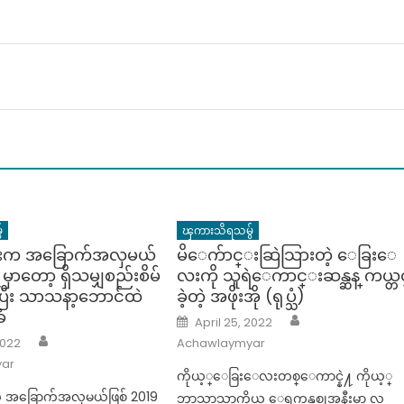
်
ၾကားသိရသမွ်
်းက အခြောက်အလှမယ်
မိေက်ာင္းဆြဲသြားတဲ့ ေခြးေ
 မှာတော့ ရှိသမျှစည်းစိမ်
လးကို သူရဲေကာင္းဆန္ဆန္ ကယ္တင
ူပြီး သာသနာ့ဘောင်ထဲ
ခဲ့တဲ့ အဖိုးအို (ရုပ္သံ)
ံ
Author
Posted
April 25, 2022
on
Author
2022
Achawlaymyar
ar
ကိုယ့္ေခြးေလးတစ္ေကာင္နဲ႔ ကိုယ့္
က အခြောက်အလှမယ်ဖြစ် 2019
ဘာသာသာကိုယ္ ေရကန္တစ္ခုအနီးမွာ လ