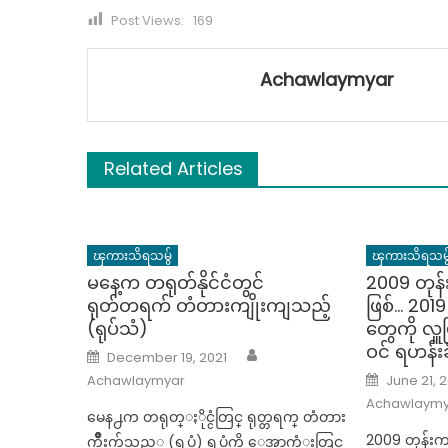
Post Views:
169
Achawlaymyar
Related Articles
ၾကားသိရသမွ်
ၾကားသိရသမွ
မနေ့က တရုတ်နိုင်ငံတွင်
2009 တုန
ရုတ်တရက် တံတားကျိုးကျသည့်
ဖြစ်… 2019
(ရုပ်သံ)
တွေကို လှ
ဝင် ရဟန်းခ
Author
Posted
December 19, 2021
on
Posted
Achawlaymyar
June 21, 
on
Achawlaymy
မေန႕က တရုတ္ႏိုင္ငံတြင္ ရုတ္တရက္ တံတား
2009 တုန်း
က်ိဳးက်သည့္ (ရုပ္သံ) ရုပ္သံကို ေအာက္ဆံုးတြင္