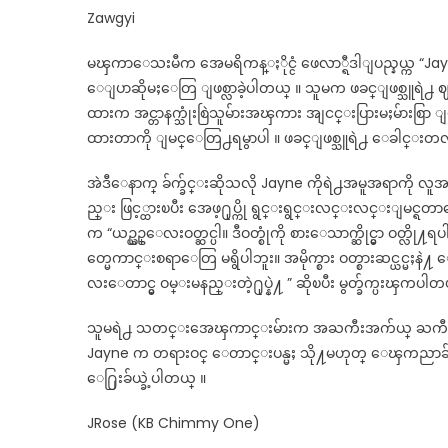
Zawgyi
မၾကာေသးမီက အေမရိကန္ႏိုင္ငံ ဖေလာ္ရီဒါျပည္နယ္က “Jayne 
ေျပာဆိုမႈေတြ ျဖစ္လာခဲ့ပါတယ္ ။ သူမက ဖခင္ျဖစ္သူရဲ႕ ဈာပန
ထားက အင္တာနက္သုံးစြဲသူမ်ားအၾကား အျငင္းပြားမႈမ်ားစြာ
ထားတာကို ျမင္ေတြ႕ရမွာပါ ။ ဖခင္ျဖစ္သူရဲ႕ ေခါင္းတလား
အဲဒီေနာက္ ခ်က္ခ်င္းဆိုသလို Jayne ကိုရဲ႕အမူအရာကို 
ည္း ဖြင့္ထားၿပီး အေဖ့႐ုပ္ကို ရွင္းရွင္းလင္းလင္းျမင္ရတာေ
က “ယဥ္ယဥ္ေလးဝတ္ဆင္ပါ။ ဒီဝတ္စုံကို စားေသာက္ဆိုင္မွာ ဝတ
တ္မေကာင္းစရာေတြ မရွိပါဘူး။ အမိုက္စား ဝတ္စားဆင္ယင္မႈနဲ
လးေတာင္မွ ဝမ္းမနည္းတဲ့႐ုပ္နဲ႔ ” ဆိုၿပီး မွတ္ခ်က္ပးၾကပါတ
သူမရဲ႕ သတင္းအေၾကာင္းမ်ားက အႀကီးအက်ယ္ ႀကီးထြား
Jayne က တရားဝင္ ေတာင္းပန္မႈ သို႔မဟုတ္ ေၾကညာခ်က္ ထ
ေ႐ြးခ်ယ္ခဲ့ပါတယ္ ။
JRose (KB Chimmy One)