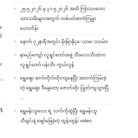
၂၅.၅.၂၀၂၆ မှ ၃၁.၅.၂၀၂၆ အထိ ကြာသပတေး
သားသမီးများအတွက် တစ်ပတ်စာကံကြမ္မာ
အ
ဟောကိန်း
င္
နောက် ၇၂နာရီအတွင်း မိုးရြာနိုင္ေသာေဒသမ်ား
နာမည်ကျော် လူရွှင်တော်အဖွဲ့ သီးလေးသီးထဲက
ား
လူရွှင်တော် ပန်းသီး ကွယ်လွန်
ရွှေဈေး ဆက်တိုက်ထိုးကျနေပြီ! အတက်ကြမ်းခဲ့
းေ
တဲ့ ရွှေဈေး ဒီနေ့တော့ ဇောက်ထိုး ပြုတ်ကျသွားပြီ
….
။
န္
ရွှေမန်းသူလေး ရဲ့ လက်ကိုဆွဲပြီး ရွှေမန်းသူ
သီချင်းနဲ့ ဖျော်ဖြေခဲ့တဲ့ ထွန်းထွန်း video