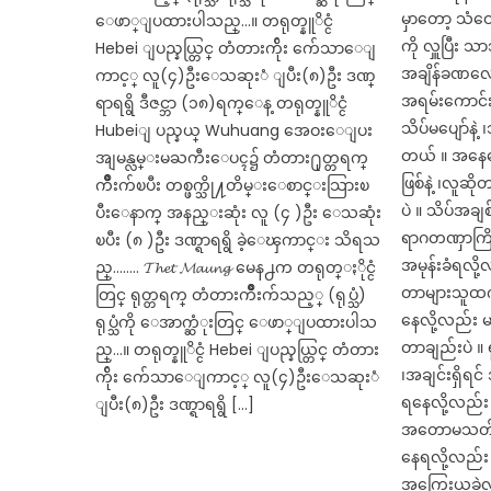
မှာတော့ သံဝေ
ေဖာ္ျပထားပါသည္…။ တရုတ္နူိင္ငံ
ကို လှူပြီး 
Hebei ျပည္နယ္တြင္ တံတားက်ိုး က်ေသာေျ
အချိန်ခဏလော
ကာင့္ လူ(၄)ဦးေသဆုးံ ျပီး(၈)ဦး ဒဏ္
အရမ်းကောင်း
ရာရရွိ ဒီဇင္ဘာ (၁၈)ရက္ေန့ တရုတ္နူိင္ငံ
သိပ်မပျော်နဲ
Hubeiျ ပည္နယ္ Wuhuang အေဝးေျပး
တယ် ။ အနေဝေ
အျမန္လမ္းမႀကီးေပၚ၌ တံတား႐ုတ္တရက္
ဖြစ်နဲ့ ၊လူဆိ
က်ိဳးက်ၿပီး တစ္ဖက္သို႔တိမ္းေစာင္းသြားၿ
ပဲ ။ သိပ်အချစ
ပီးေနာက္ အနည္းဆုံး လူ (၄ )ဦး ေသဆုံး
ရာဂတဏှာကြို
ၿပီး (၈ )ဦး ဒဏ္ရာရရွိ ခဲ့ေၾကာင္း သိရသ
အမုန်းခံရလို့
ည္…….. 𝓣𝓱𝓮𝓽 𝓜𝓪𝓾𝓷𝓰 မေန႕က တရုတ္ႏိုင္ငံ
တာများသူထက်
တြင္ ရုတ္တရက္ တံတားက်ိဳးက်သည့္ (ရုပ္သံ)
နေလို့လည်း မ
ရုပ္သံကို ေအာက္ဆံုးတြင္ ေဖာ္ျပထားပါသ
တာချည်းပဲ ။ 
ည္…။ တရုတ္နူိင္ငံ Hebei ျပည္နယ္တြင္ တံတား
၊အချင်းရှိရ
က်ိုး က်ေသာေျကာင့္ လူ(၄)ဦးေသဆုးံ
ရနေလို့လည်း 
ျပီး(၈)ဦး ဒဏ္ရာရရွိ […]
အတောမသတ်ပဲ
နေရလို့လည်း 
အကြွေးယူခဲ့လ