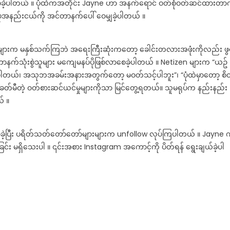
ရှေ့
ေါ်စေခဲ့ပါတယ် ။ ပုံထဲကအတိုင်း Jayne ဟာ အနက်ရောင် ဝတ်စုံဝတ်ဆင်ထားတာက
မှာ
့ ပုံအနည်းငယ်ကို အင်တာနက်ပေါ် ဝေမျှခဲ့ပါတယ် ။
ဟန်ပန်
ဖြင့်
အများက မနှစ်သက်ကြဘဲ အရေးကြီးဆုံးကတော့ ခေါင်းတလားအဖုံးကိုလည်း ဖွင
ဓာတ်ပုံ
ရိုက်
်တာနက်သုံးစွဲသူများ မကျေမနပ်ပိုဖြစ်လာစေခဲ့ပါတယ် ။ Netizen များက “ယဥ်
ပြီး
့ရပါတယ်၊ အသုဘအခမ်းအနားအတွက်တော့ မဝတ်သင့်ပါဘူး”၊ “ပုံထဲမှာတော့ စိ
social
 ခေတ်မီတဲ့ ဝတ်စားဆင်ယင်မှုများကိုသာ မြင်တွေ့ရတယ်။ သူမရုပ်က နည်းနည်း
media
် ။
ပေါ်
ဝေမျှ
ခဲ့
့ပြီး ပရိတ်သတ်တော်တော်များများက unfollow လုပ်ကြပါတယ် ။ Jayne
တာ
င်း မရှိသေးပါ ။ ၎င်းအစား Instagram အကောင့်ကို ပိတ်ရန် ရွေးချယ်ခဲ့ပါ
ကြောင့်
ဝေဖန်
ခံ
နေ
ရ
တဲ့
မိန်းကလေး