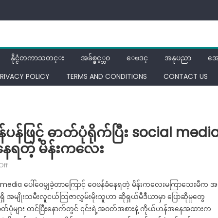
နိုင္ငံတကာသတင္း
အခ်စ္နွင့္ဘဝ
ေဗဒင္
အနုပညာ
အေ
RIVACY POLICY
TERMS AND CONDITIONS
CONTACT US
ပန်ဖြင့် ဓာတ်ပုံရိုက်ပြီး social medi
ံနေရတဲ့ မိန်းကလေး
on
Off
ဖခင်
social media ပေါ်ဝေမျှခဲ့တာကြောင့် ဝေဖန်ခံနေရတဲ့ မိန်းကလေးမကြာသေးမီက အ
ရဲ့
 အမျိုးသမီးလူငယ်သြဇာလွှမ်းမိုးသူဟာ ဆိုရှယ်မီဒီယာမှာ ပြောဆိုမှုတွေ
ခေါင်း
ာတ်ပုံများ တင်ပြီးနောက်တွင် ၎င်းရဲ့အဝတ်အစားနဲ့ ကိုယ်ဟန်အနေအထားက
တလား