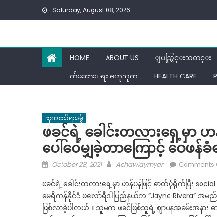
Skip
Saturday, August 08, 2026
to
content
HOME
ABOUT US
ျပည္တြင္းသတင္း
က်မၼာေရး ဗဟုသုတ
HEALTH CARE
P
ၾကားသိရသမွ်
ဖခင်ရဲ့ ခေါင်းတလားရှေ့မှာ ဟန်
ပေါ်ဝေမျှခဲ့တာကြောင့် ဝေဖန်ခ
Posted
Author
October 28, 2021
Achawlaymyar
Comments 
on
ဖခင်ရဲ့ ခေါင်းတလားရှေ့မှာ ဟန်ပန်ဖြင့် ဓာတ်ပုံရိုက်ပြီး 
မေရိကန်နိုင်ငံ ဖလော်ရီဒါပြည်နယ်က “Jayne Rivera” အမည်ရှိ
ဖြစ်လာခဲ့ပါတယ် ။ သူမက ဖခင်ဖြစ်သူရဲ့ ဈာပနအခမ်းအနား ဓ