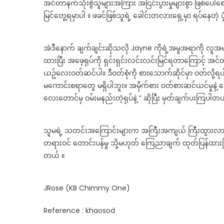
အင်တာနက်သုံးစွဲသူများအကြား အငြင်းပွားမှုများစွာ ဖြစ်ပ
မြင်တွေ့ရမှာပါ ။ ဖခင်ဖြစ်သူရဲ့ ခေါင်းတလားရှေ့မှာ ရပ်နေတဲ
အဲဒီနောက် ချက်ချင်းဆိုသလို Jayne ကိုရဲ့အမူအရာကို လူ
ထားပြီး အဖေ့ရုပ်ကို ရှင်းရှင်းလင်းလင်းမြင်ရတာကြောင့် အင
ယဥ်လေးဝတ်ဆင်ပါ။ ဒီဝတ်စုံကို စားသောက်ဆိုင်မှာ ဝတ်လို
မကောင်းစရာတွေ မရှိပါဘူး။ အမိုက်စား ဝတ်စားဆင်ယင်မှုနဲ့
လေးတောင်မှ ဝမ်းမနည်းတဲ့ရုပ်နဲ့ ” ဆိုပြီး မှတ်ချက်ပးကြပါတယ
သူမရဲ့ သတင်းအကြောင်းများက အကြီးအကျယ် ကြီးထွားလာခဲ
တရားဝင် တောင်းပန်မှု သို့မဟုတ် ကြေညာချက် ထုတ်ပြန်ထားခြ
တယ် ။
JRose (KB Chimmy One)
Reference : khaosod