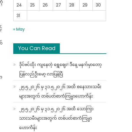
ို
24
25
26
27
28
29
30
31
့်
« May
တ်
You Can Read
ဒိုင်ဗင်ထိုး ကျနေတဲ့ ရွှေဈေး! ဒီနေ့ မနက်မှာတော့
ပြန်လည်ဦးမော့ လာပြန်ပြီ
 က
၂၅.၅.၂၀၂၆ မှ ၃၁.၅.၂၀၂၆ အထိ စနေသားသမီး
များအတွက် တစ်ပတ်စာကံကြမ္မာဟောကိန်း
၂၅.၅.၂၀၂၆ မှ ၃၁.၅.၂၀၂၆ အထိ သောကြာ
သားသမီးများအတွက် တစ်ပတ်စာကံကြမ္မာ
ဟောကိန်း