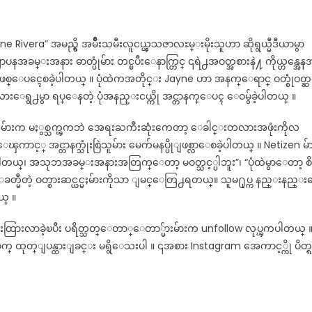
Rivera” အမည္ရွိ အမ်ိဳးသမီးလူငယ္ၾသဇာလႊမ္းမိုးသူဟာ ဆိုရွယ္မီဒီယာမွာ
အခမ္းအနား ဓာတ္ပုံမ်ား တင္ၿပီးေနာက္တြင္ ၎ရဲ႕အဝတ္အစားနဲ႔ ကိုယ္ဟန္အေန
 ျဖစ္ေပၚေစခဲ့ပါတယ္ ။ ပုံထဲကအတိုင္း Jayne ဟာ အနက္ေရာင္ ဝတ္စုံဝတ္ဆ
ေရွ႕မွာ ရပ္ေနတဲ့ ပုံအနည္းငယ္ကို အင္တာနက္ေပၚ ေဝမွ်ခဲ့ပါတယ္ ။
လူအမ်ားက မႏွစ္သက္ၾကဘဲ အေရးႀကီးဆုံးကေတာ့ ေခါင္းတလားအဖုံးကိုလ
ၾကာင့္ အင္တာနက္သုံးစြဲသူမ်ား မေက်မနပ္ပိုျဖစ္လာေစခဲ့ပါတယ္ ။ Netizen မ်
္လို႔ရပါတယ္၊ အသုဘအခမ္းအနားအတြက္ေတာ့ မဝတ္သင့္ပါဘူး”၊ “ပုံထဲမွာေတာ့ စိ
႔ ေခတ္မီတဲ့ ဝတ္စားဆင္ယင္မႈမ်ားကိုသာ ျမင္ေတြ႕ရတယ္။ သူမ႐ုပ္က နည္းနည္
ယ္ ။
လာခဲ့ၿပီး ပရိတ္သတ္ေတာ္ေတာ္မ်ားမ်ားက unfollow လုပ္ၾကပါတယ္ 
ုတ္ျပန္ထားျခင္း မရွိေသးပါ ။ ၎အစား Instagram အေကာင့္ကို ပိတ္ရ