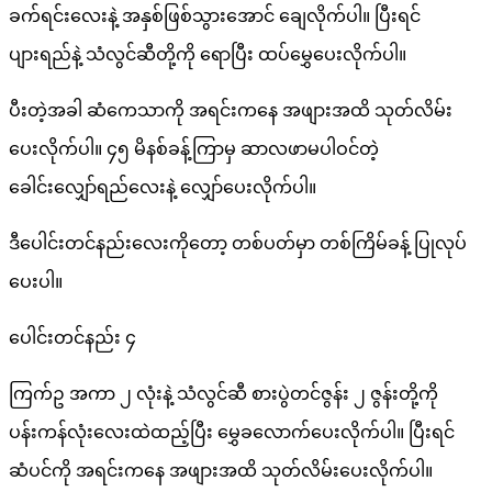
ခက်ရင်းလေးနဲ့ အနှစ်ဖြစ်သွားအောင် ချေလိုက်ပါ။ ပြီးရင်
ပျားရည်နဲ့ သံလွင်ဆီတို့ကို ရောပြီး ထပ်မွှေပေးလိုက်ပါ။
ပီးတဲ့အခါ ဆံကေသာကို အရင်းကနေ အဖျားအထိ သုတ်လိမ်း
ပေးလိုက်ပါ။ ၄၅ မိနစ်ခန့်ကြာမှ ဆာလဖာမပါဝင်တဲ့
ခေါင်းလျှော်ရည်လေးနဲ့ လျှော်ပေးလိုက်ပါ။
ဒီပေါင်းတင်နည်းလေးကိုတော့ တစ်ပတ်မှာ တစ်ကြိမ်ခန့် ပြုလုပ်
ပေးပါ။
ပေါင်းတင်နည်း ၄
ကြက်ဥ အကာ ၂ လုံးနဲ့ သံလွင်ဆီ စားပွဲတင်ဇွန်း ၂ ဇွန်းတို့ကို
ပန်းကန်လုံးလေးထဲထည့်ပြီး မွှေခလောက်ပေးလိုက်ပါ။ ပြီးရင်
ဆံပင်ကို အရင်းကနေ အဖျားအထိ သုတ်လိမ်းပေးလိုက်ပါ။