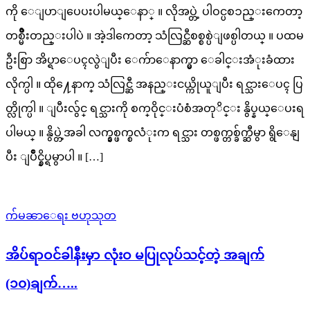
ကို ေျပာျပေပးပါမယ္ေနာ္ ။ လိုအပ္တဲ့ ပါဝင္ပစၥည္းကေတာ့
တစ္မ်ိဳးတည္းပါပဲ ။ အဲ့ဒါကေတာ့ သံလြင္ဆီစစ္စစ္ပဲျဖစ္ပါတယ္ ။ ပထမ
ဦးစြာ အိပ္ရာေပၚလွဲျပီး ေက်ာေနာက္မွာ ေခါင္းအံုးခံထား
လိုက္ပါ ။ ထို႔ေနာက္ သံလြင္ဆီ အနည္းငယ္ကိုယူျပီး ရင္သားေပၚ ပြ
တ္လိုက္ပါ ။ ျပီးလွ်င္ ရင္သားကို စက္ဝိုင္းပံစံအတုိင္း နွိပ္နယ္ေပးရ
ပါမယ္ ။ နွိပ္တဲ့အခါ လက္နွစ္ဖက္စလံုးက ရင္သား တစ္ဖက္တစ္ခ်က္ဆီမွာ ရွိေနျ
ပီး ျပိဳင္နွိပ္ရမွာပါ ။ […]
က်မၼာေရး ဗဟုသုတ
အိပ်ရာဝင်ခါနီးမှာ လုံးဝ မပြုလုပ်သင့်တဲ့ အချက်
(၁၀)ချက်…..