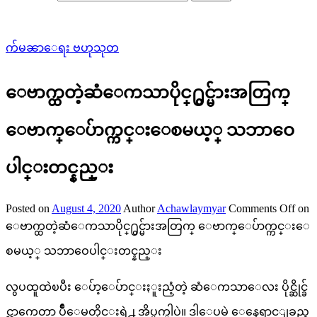
က်မၼာေရး ဗဟုသုတ
ေဗာက္ထတဲ့ဆံေကသာပိုင္႐ွင္မ်ားအတြက္
ေဗာက္ေပ်ာက္ကင္းေစမယ့္ သဘာဝေ
ပါင္းတင္နည္း
Posted on
August 4, 2020
Author
Achawlaymyar
Comments Off
on
ေဗာက္ထတဲ့ဆံေကသာပိုင္႐ွင္မ်ားအတြက္ ေဗာက္ေပ်ာက္ကင္းေ
စမယ့္ သဘာဝေပါင္းတင္နည္း
လွပထူထဲၿပီး ေပ်ာ့ေပ်ာင္းႏူးညံ့တဲ့ ဆံေကသာေလး ပိုင္ဆိုင္ခ်
င္တာကေတာ့ ပ်ိဳေမတိုင္းရဲ႕ အိပ္မက္ပါပဲ။ ဒါေပမဲ့ ေနေရာင္ျခည္ဒ