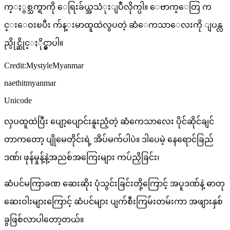
က္ႏွစ္သက္ရာကို ေရြးခ်ယ္အသံုးျပဳလိုက္ပါ။ ေဗာက္ေတြ က
င္းေဝးၿပီး က်န္းမာထူထဲလွပတဲ့ ဆံေကသာေလးကို ျပန္လ
ည္ပိုင္ဆိုင္ႏိုင္မွာပါ။
Credit:MystyleMyanmar
naethitmyanmar
Unicode
လှပထူထဲပြီး ပျော့ပျောင်းနူးညံ့တဲ့ ဆံကေသာလေး ပိုင်ဆိုင်ချင်
တာကတော့ ပျိုမေတိုင်းရဲ့ အိပ်မက်ပါပဲ။ ဒါပေမဲ့ နေရောင်ခြည်
ဒဏ်၊ ဖုန်မှုန့်နဲ့အညစ်အကြေးများ ကပ်ညှိခြင်း၊
ဆံပင်မကြာခဏ ဆေးဆိုး ပုံသွင်းခြင်းတို့ကြောင့် အပူဒဏ်နဲ့ ဓာတု
ဆေးဝါးများကြောင့် ဆံပင်များ ပျက်စီးကြမ်းတမ်းကာ အဖျားနှစ်
ခွဖြစ်လာပါတော့တယ်။