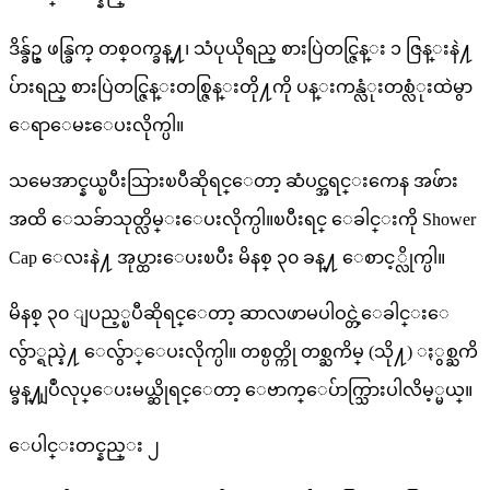
ဒိန္ခ်ဥ္ ဖန္ခြက္ တစ္ဝက္ခန္႔၊ သံပုယိုရည္ စားပြဲတင္ဇြန္း ၁ ဇြန္းနဲ႔
ပ်ားရည္ စားပြဲတင္ဇြန္းတစ္ဇြန္းတို႔ကို ပန္းကန္လံုးတစ္လံုးထဲမွာ
ေရာေမႊေပးလိုက္ပါ။
သမေအာင္နယ္ၿပီးသြားၿပီဆိုရင္ေတာ့ ဆံပင္အရင္းကေန အဖ်ား
အထိ ေသခ်ာသုတ္လိမ္းေပးလိုက္ပါ။ၿပီးရင္ ေခါင္းကို Shower
Cap ေလးနဲ႔ အုပ္ထားေပးၿပီး မိနစ္ ၃၀ ခန္႔ ေစာင့္လိုက္ပါ။
မိနစ္ ၃၀ ျပည့္ၿပီဆိုရင္ေတာ့ ဆာလဖာမပါဝင္တဲ့ေခါင္းေ
လွ်ာ္ရည္နဲ႔ ေလွ်ာ္ေပးလိုက္ပါ။ တစ္ပတ္ကို တစ္ႀကိမ္ (သို႔) ႏွစ္ႀကိ
မ္ခန္႔ျပဳလုပ္ေပးမယ္ဆိုရင္ေတာ့ ေဗာက္ေပ်ာက္သြားပါလိမ့္မယ္။
ေပါင္းတင္နည္း ၂