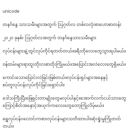
unicode
တနင်္ဂနွေ သားသမီးများအတွက် သြဂုတ်လ တစ်လလုံးစာဟောစာတန်း
၂၀၂၀ ခုနှစ်၊ ဩဂုတ်လအတွက် တနင်္ဂနွေသားသမီးများ
လုပ်ငန်းများချဲ့ထွင်လုပ်ကိုင်ရတတ်တယ်။ခရီးတိုလေးတွေသွားရပါမယ်။
ဝန်ထမ်းများရာထူးတိုးလစာတိုးကြုံမယ်။အပြောင်းအလဲလေးတွေရှိမယ်။
ကောင်းသောပြောင်းလဲခြင်းဖြစ်တယ်။လုပ်ငန်းရှင်များအနေနှင့်
စပ်တူလုပ်ငန်းလုပ်ကိုင်ခြင်းရှောင်ပါ။
ဒေါသကြီးပြီးဖြေရှင်းတာမျိုးတွေမလုပ်ပါနှင့်။အောက်လက်ငယ်သားတွေ
ကြောင့်စိတ်အနှောင့်အယှက်ကလေးတွေတော့ကြုံလိမ့်မယ်။
ရွှေလုပ်ငန်း၊လောင်းကစားလုပ်ငန်းများသတိထားပါ။ဆုံးရှုံးမှုကြုံတတ်
တယ်။