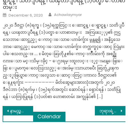
ရွာင္ရန္ ၊ သတိျပဳရန္ ၊ ယၾတာျပဳရန္ (၁)ပတ္စာ ေဟာစာ
တမ္း
Author
Posted
Achawlaymyar
December 6, 2020
on
၂၀၂၀ ဒီဇင္ဘာ (၈)ရက္မွ ၊ (၁၅)ရက္အတြင္း ေဆာင္ရန္ ၊ ေရွာင္ရန္ ၊ သတိျပဳ
ရန္ ၊ ယၾတာျပဳရန္ (၁)ပတ္စာ ေဟာစာတမ္း အကြၽႏ္ုပ္၏ ဣဌ
သေဘာေဆာင္သည့္ ေကာင္းေသာေဟာခ်က္မ်ား မွန္ကန္၍ ၊ အနိဌသေ
ဘာေဆာင္သည့္ မေကာင္းေသာေဟာခ်က္မ်ား တက္တက္စင္ေအာင္ လြဲမွား
ပါေစသတည္း။ …. ။ မိတ္ေဆြတို႔၏ေကာင္းက်ိဳးမ်ားကို အစဥ္လို
လားေသာ မင္းသိမ္းခိုင္ – ေ႐ႊရမ္းထူးလင္း ႏွင္းမႈန္ေဖြးေ
ဖြး ေျမာက္ေလေသြးသည့္ ေအးခ်မ္းသာယာၿပီး ဆြတ္ပ်ံ႕ၾက
ည္ႏူးဖြယ္ရာေကာင္းလွေသာ ေဆာင္းတြင္းကာလ ဒီဇင္ဘာလ၏
ေန႔ရက္မ်ား ————————- မိတ်ဆွေများအားလုံးအတွက် ၂၀၂၀
ဒီဇင်ဘာ (၈)ရက်မှ ၊ (၁၅)ရက်အတွင်း ဆောင်ရန် ၊ ရှောင်ရန် ၊ သတိပြု
ရန် ၊ ယတြာပြုရန် (၁)ပတ်စာ ဟောစာတမ်း အကျွန်ုပ်၏ […]
Post
နာမည္ႀကီးေနတဲ့ယုန္ေလးရဲ့MTVကိစၥနဲ႔ပတ္သက္ၿပီး ကိုယ့္ေစတနာကို အလုံးလိုက္ေစာ္ကား လိုက္သလို ခံစားရတယ္ဆိုတဲ့ ခ်မ္းခ်မ္း
ဘုရားရဲ့တန္းခိုးေတာ္ေၾကာင့္ ေရဘယ္ေလာက္ႀကီးႀကီး ဘုရားေက်ာင္းေတာ္ကို ေရမျမႇုတ္တဲ့ က်ိဳကၡမီေရလည္ဘုရား
Calendar
navigation