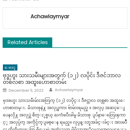
Achawlaymyar
Related Articles
ေဗဒင္
ဗုဒ္ဓဟူး သားသမီးများအတွက် (၁၂) လပိုင်း ဒီဇင်ဘာလ
တစ်လစာ အထူးဟောစာတမ်း
Author
Posted
Achawlaymyar
December 5, 2022
on
ဗုဒၶဟူး သားသမီးမ်ားအတြက္ (၁၂) လပိုင္း ဒီဇင္ဘာလ တစ္လစာ အထူးေ
ဟာစာတမ္း.. မိသားစုနဲ႔ အလုပ္ၾကား ဗ်ာမ်ားရမည္ ။ အလုပ္ အဆင္ေျ
ပေနလို႔ အလုပ္ထဲ စိတ္ႏွစ္မယ္ ႀကံၿပီးခါမွ မိသားစု ျပႆနာေတြေၾကာ
င့္ အလုပ္ပ်က္ အကိုင္ပ်က္ျဖစ္ေန ရမည္။ လုပ္ငန္းတူအခ်င္းခ်င္း အားၿပိဳ
င္မႈ တိုက္ခိုက္မႈေတြ ရွိေပမဲ့ အဆုံးသတ္ မိမိသာအႏိုင္ရမည္။အလုပ္ပင္ပန္းျ