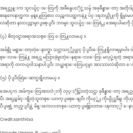
အရင္တုန္းက သူငယ္ခ်င္းေတြကို အခ်ိန္မေပးႏိုင္ခဲ့သမွ် အခုခ်ိန္မွာေတာ့ အတိုးခ
စၾကေနာက္ၾက၊ မုန္႔ေတြစား၊ လည္ၾကပတ္ၾကနဲ႔ ပ်င္းရတယ္လို႔ကို ရွိမွ
လဲဆိုတာ နားလည္လာမွာျဖစ္ျပီး ဘဝမွာ သူငယ္ခ်င္းေတြရဲ႕ အေရးပါမႈကို ပို
(၄) စိတ္ဝင္စားစရာအသစ္ေတြ ေတြ႔လာမယ္ ။
အခ်စ္ကို မရွာေတာ့တဲ့ေနာက္မွာ သင္ဟာသင့္ကိုယ္သင္ ပိုျပီးေတြ႔ရွိလာရ
စ္ေလးေတြနဲ႔ အရင္က မသြားခဲ့ဖူးတဲ့ေနရာေလးေတြ၊ မလုပ္ခဲ့ရတဲ့ အရာေလ
အရာကို တကယ္ဝါသနာပါျပီး ဘယ္အရာေတြေပၚမွာ အားသားလဲဆိုတာ ေကာင
(၅) ပိုျပီးဆြဲေဆာင္မႈရွိလာမယ္ ။
အေပၚက အခ်က္ေတြအားလံုးကို လုပ္ႏိုင္သြားတဲ့သင္ဟာ ခုခ်ိန္မွာေတာ့ အရင္က
ပီး အရည္အခ်င္းရွိတဲ့သူတစ္ေယာက္ျဖစ္ေနျပီး ကိုယ့္ရဲ႕ ကိုယ္ပိုင္အခ်ိန္၊ က
ပီျဖစ္တဲ့ တည္ျငိမ္တဲ့ မိန္းကေလးတစ္ေယာက္ျဖစ္သြားတာေၾကာင့္ပါ ေနာ
Credit:santhitsa
Unicode Version # ျဖင့္ ဖတ္ပါ