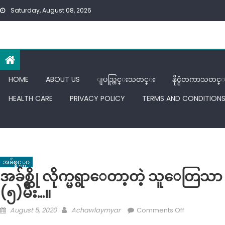
Skip to content
Saturday, August 08, 2026
HOME
ABOUT US
ျပည္တြင္းသတင္း
နိုင္ငံတကာသတင္
HEALTH CARE
PRIVACY POLICY
TERMS AND CONDITION
အခ်စ္နွင့္ဘဝ
အခ်စ္ကို လိုက္မရွာေတာ့တဲ့ သူေတြသာ
(၅)မ်ိဳး…။
Posted on
Author
on အခ်စ္ကို လို
August 5, 2020
Achawlaymyar
Comments Off
က္မရွာေတာ့