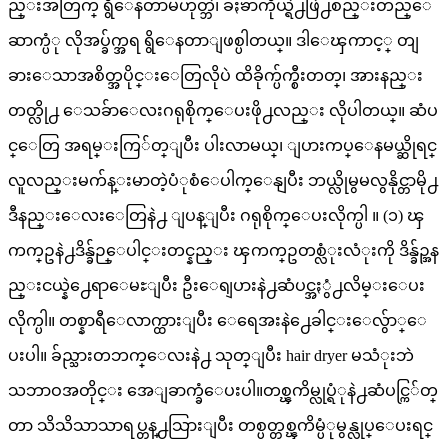
ည္းအတြက္ ရွိေနတာမဟုတ္ဘဲ၊ ခႏၶာကိုယ္ရဲ႕ဖြဲ႕စည္းတည္ေ
ဆာက္ပံု လိုအပ္ခ်က္အရ ရွိေနတာျဖစ္ပါတယ္။ ဒါေၾကာင့္ တျ
ခားေသာအစိတ္အပိုင္းေတြလိုပဲ ထိခိုက္ပ်က္စီးတတ္၊ အားနည္း
တတ္လို႕ ေသခ်ာေလးဂရုစိုက္ေပးဖို႕လည္း လိုပါတယ္။ ဆံပ
င္ေတြ အရမ္းကြ်တ္ျပီး ပါးလာမယ္၊ ျပားကပ္ေနမယ္ဆိုရင္
လူလည္းမက်န္းမာတဲ့ပံုစံေပါက္ေနျပီး ဘယ္လိုမွမလွနိုင္တာမို႕
ဒီနည္းေလးေတြနဲ႕ ျပန္ျပီး ဂရုစိုက္ေပးလိုက္ပါ ။ (၁) ၾ
ကက္ဥနဲ႕ဒိန္ခ်ဉ္ေပါင္းတင္နည္း ၾကက္ဥတစ္လံုးလံုးကို ဒိန္ခ်ဉ္အန
ည္းငယ္နဲ႕ေရာေမႊျပီး ဦးေရျပားနဲ႕ဆံပင္အႏွံ႕လိမ္းေပး
လိုက္ပါ။ တစ္နာရီေလာက္ထားျပီး ေရေအးနဲ႕ေခါင္းေလွ်ာ္ေ
ပးပါ။ ခ်ည္သားတဘက္ေလးနဲ႕ သုတ္ျပီး hair dryer မသံုးဘဲ
သဘာဝအတိုင္း အေျခာက္ခံေပးပါ။တစ္ၾကိမ္လုပ္ရံုနဲ႕ဆံပင္ကြ်တ္
တာ သိသိသာသာရပ္တန္႕သြားျပီး တစ္ပတ္တစ္ၾကိမ္ပံုမွန္လုပ္ေပးရင္