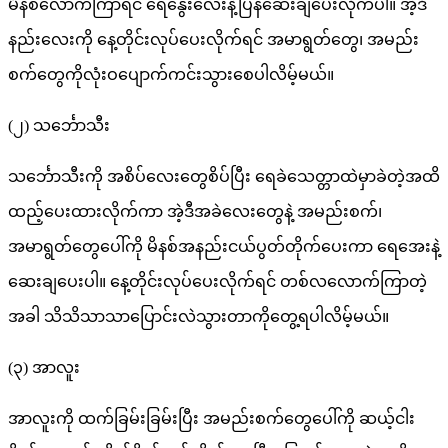
မိနစ်လောက်ကြာရင် ရေနွေးလေးနဲ့ပြန်ဆေးချပေးလိုက်ပါ။ အဲ့ဒီ
နည်းလေးကို နေ့တိုင်းလုပ်ပေးလိုက်ရင် အမာရွတ်တွေ၊ အမည်း
စက်တွေကိုလုံးဝပျောက်ကင်းသွားစေပါလိမ့်မယ်။
(၂) သင်္ဘောသီး
သင်္ဘောသီးကို အစိပ်လေးတွေစိပ်ပြီး ရေခဲသေတ္တာထဲမှာခဲတဲ့အထိ
ထည့်ပေးထားလိုက်ကာ အဲ့ဒီအခဲလေးတွေနဲ့ အမည်းစက်၊
အမာရွတ်တွေပေါ်ကို မိနစ်အနည်းငယ်ပွတ်တိုက်ပေးကာ ရေအေးနဲ့
ဆေးချပေးပါ။ နေ့တိုင်းလုပ်ပေးလိုက်ရင် တစ်လလောက်ကြာတဲ့
အခါ သိသိသာသာပြောင်းလဲသွားတာကိုတွေ့ရပါလိမ့်မယ်။
(၃) အာလူး
အာလူးကို ထက်ခြမ်းခြမ်းပြီး အမည်းစက်တွေပေါ်ကို ဆယ့်ငါး