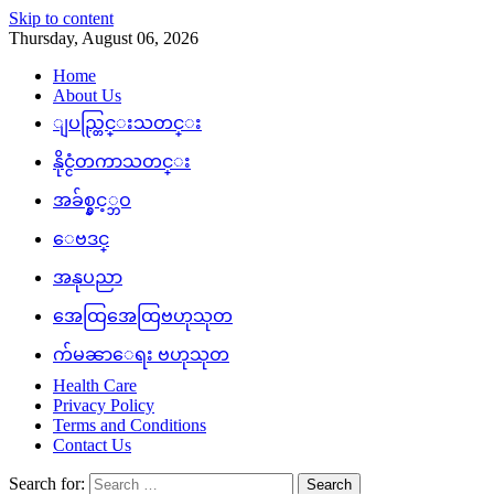
Skip to content
Thursday, August 06, 2026
Home
About Us
ျပည္တြင္းသတင္း
နိုင္ငံတကာသတင္း
အခ်စ္နွင့္ဘဝ
ေဗဒင္
အနုပညာ
အေထြအေထြဗဟုသုတ
က်မၼာေရး ဗဟုသုတ
Health Care
Privacy Policy
Terms and Conditions
Contact Us
Search for: