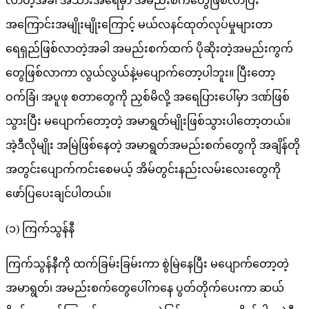
လာတဲ့အခါ အသားအရေမှာ အမည်းစက်တွေဖြစ်လာပြီး
အကြောင်းအမျိုးမျိုးကြောင့် မယ်လနင်ထုတ်လုပ်မှုများတာ
ရေရှည်ဖြစ်လာတဲ့အခါ အမည်းစက်ထက် ပိုဆိုးတဲ့အမည်းကွက်
တွေဖြစ်လာကာ လွယ်လွယ်နဲ့မပျောက်တော့ပါဘူး။ ပြီးတော့
ဝက်ခြံ၊ အပူဖု စတာတွေကို ညှစ်မိလို့ အရေပြားပေါ်မှာ ဒဏ်ဖြစ်
သွားပြီး မပျောက်တော့တဲ့ အမာရွတ်မျိုးဖြစ်သွားပါတော့တယ်။
အဲ့ဒီလိုမျိုး အမြဲဖြစ်နေတဲ့ အမာရွတ်အမည်းစက်တွေကို အချိန်တို
အတွင်းပျောက်ကင်းစေမယ့် အိမ်တွင်းနည်းလမ်းလေးတွေကို
ဖော်ပြပေးချင်ပါတယ်။
(၁) ကြက်သွန်နီ
ကြက်သွန်နီကို ထက်ခြမ်းခြမ်းကာ စွဲမြဲနေပြီး မပျောက်တော့တဲ့
အမာရွတ်၊ အမည်းစက်တွေပေါ်ကနေ ပွတ်တိုက်ပေးကာ ဆယ်