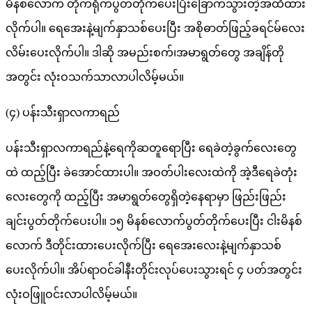
မိနစ်လောက် တိုက်ရိုက်ပွတ်တိုက်ပေးပြီးခြောက်သွားတဲ့အထိထား
လိုက်ပါ။ ရေအေးနဲ့မျက်နှာသစ်ပေးပြီး အစိုဓာတ်ဖြည့်ခရင်မ်လေး
လိမ်းပေးလိုက်ပါ။ ဒါဆို အမည်းစက်၊အမာရွတ်တွေ အချိန်တို
အတွင်း လုံးဝသက်သာလာပါလိမ့်မယ်။
(၄) ပန်းသီးရှာလကာရည်
ပန်းသီးရှာလကာရည်နဲ့ရေကိုဆတူရောပြီး ရေခဲတဲ့ခွက်လေးတွေ
ထဲ ထည့်ပြီး ခဲအောင်ထားပါ။ အဝတ်ပါးလေးထဲကို အဲ့ဒီရေခဲတုံး
လေးတွေကို ထည့်ပြီး အမာရွတ်တွေရှိတဲ့နေရာမှာ ဖြည်းဖြည်း
ချင်းပွတ်တိုက်ပေးပါ။ ၁၅ မိနစ်လောက်ပွတ်တိုက်ပေးပြီး ငါးမိနစ်
လောက် ဒီတိုင်းထားပေးလိုက်ပြီး ရေအေးလေးနဲ့မျက်နှာသစ်
ပေးလိုက်ပါ။ အိပ်ရာဝင်ခါနီးတိုင်းလုပ်ပေးသွားရင် ၄ ပတ်အတွင်း
လုံးဝဖြူဝင်းလာပါလိမ့်မယ်။