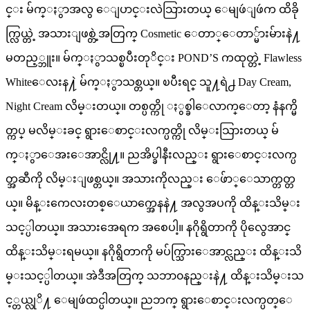
င္း မ်က္ႏွာအလွ ေျပာင္းလဲသြားတယ္ ေမျဖဴျဖဴက ထိခို
က္လြယ္တဲ့ အသားျဖစ္တဲ့အတြက္ Cosmetic ေတာ္ေတာ္မ်ားမ်ားနဲ႔
မတည့္ဘူး။ မ်က္ႏွာသစ္ၿပီးတုိင္း POND’S ကထုတ္တဲ့ Flawless
Whiteေလးန႔ဲ မ်က္ႏွာသစ္တယ္။ ၿပီးရင္ သူ႔ရဲ႕ Day Cream,
Night Cream လိမ္းတယ္။ တစ္ပတ္ကို ႏွစ္ခါေလာက္ေတာ့ နံနက္မိ
တ္ကပ္ မလိမ္းခင္ ရွားေစာင္းလက္ပတ္ကို လိမ္းသြားတယ္ မ်
က္ႏွာေအးေအာင္လို႔။ ညအိပ္ခါနီးလည္း ရွားေစာင္းလက္ပ
တ္အဆီကို လိမ္းျဖစ္တယ္။ အသားကိုလည္း ေဖ်ာ္ေသာက္တတ္တ
ယ္။ မိန္းကေလးတစ္ေယာက္အေနနဲ႔ အလွအပကို ထိန္းသိမ္း
သင့္ပါတယ္။ အသားအေရက အစေပါ့။ နဂိုရွိတာကို ပိုလွေအာင္
ထိန္းသိမ္းရမယ္။ နဂိုရွိတာကို မပ်က္သြားေအာင္လည္း ထိန္းသိ
မ္းသင့္ပါတယ္။ အဲဒီအတြက္ သဘာ၀နည္းနဲ႔ ထိန္းသိမ္းသ
င့္တယ္လုိ႔ ေမျဖဴထင္ပါတယ္။ ညဘက္ ရွားေစာင္းလက္ပတ္ေ