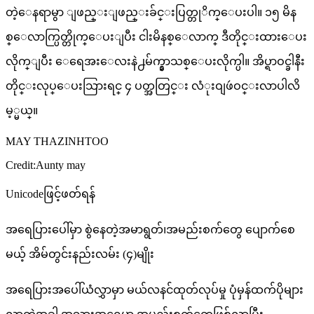
တဲ့ေနရာမွာ ျဖည္းျဖည္းခ်င္းပြတ္တုိက္ေပးပါ။ ၁၅ မိန
စ္ေလာက္ပြတ္တိုက္ေပးျပီး ငါးမိနစ္ေလာက္ ဒီတိုင္းထားေပး
လိုက္ျပီး ေရေအးေလးနဲ႕မ်က္နွာသစ္ေပးလိုက္ပါ။ အိပ္ရာဝင္ခါနီး
တိုင္းလုပ္ေပးသြားရင္ ၄ ပတ္အတြင္း လံုးဝျဖဴဝင္းလာပါလိ
မ့္မယ္။
MAY THAZINHTOO
Credit:Aunty may
Unicodeဖြင့်ဖတ်ရန်
အရေပြားပေါ်မှာ စွဲနေတဲ့အမာရွတ်၊အမည်းစက်တွေ ပျောက်စေ
မယ့် အိမ်တွင်းနည်းလမ်း (၄)မျိုး
အရေပြားအပေါ်ယံလွှာမှာ မယ်လနင်ထုတ်လုပ်မှု ပုံမှန်ထက်ပိုများ