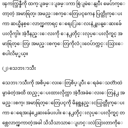
ၾကက္သြန္နီကို ထက္ျခမ္းျခမ္းကာ စြဲျမဲေနျပီး မေပ်ာက္ေ
တာ့တဲ့ အမာရြတ္၊ အမည္းစက္ေတြေပၚကေန ပြတ္တိုက္ေပး
ကာ ဆယ္မိနစ္ေလာက္ၾကာရင္ ေရေႏြးေလးနဲ႕ျပန္ေဆးခ်ေ
ပးလိုက္ပါ။ အဲ့ဒီနည္းေလးကို ေန႕တိုင္းလုပ္ေပးလိုက္ရင္ အ
မာရြတ္ေတြ၊ အမည္းစက္ေတြကိုလံုးဝေပ်ာက္ကင္းသြားေ
စပါလိမ့္မယ္။
(၂) သေဘၤာသီး
သေဘၤာသီးကို အစိပ္ေလးေတြစိပ္ျပီး ေရခဲေသတၱာထဲ
မွာခဲတဲ့အထိ ထည့္ေပးထားလိုက္ကာ အဲ့ဒီအခဲေလးေတြနဲ႕ အ
မည္းစက္၊ အမာရြတ္ေတြေပၚကို မိနစ္အနည္းငယ္ပြတ္တိိုက္ေပး
ကာ ေရေအးနဲ႕ေဆးခ်ေပးပါ။ ေန႕တိုင္းလုပ္ေပးလိုက္ရင္ တ
စ္လေလာက္ၾကာတဲ့အခါ သိသိသာသာေျပာင္းလဲသြားတာကိုေ