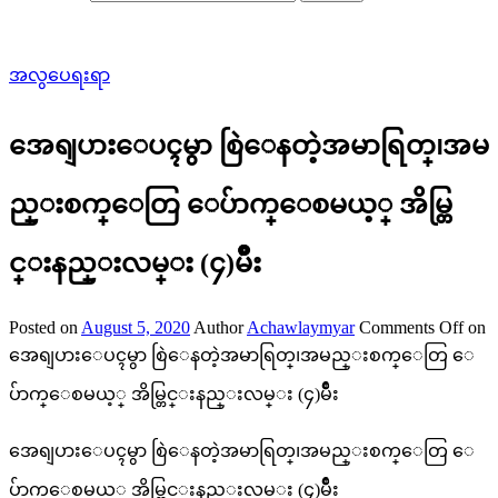
အလွပေရးရာ
အေရျပားေပၚမွာ စြဲေနတဲ့အမာရြတ္၊အမ
ည္းစက္ေတြ ေပ်ာက္ေစမယ့္ အိမ္တြ
င္းနည္းလမ္း (၄)မ်ိဳး
Posted on
August 5, 2020
Author
Achawlaymyar
Comments Off
on
အေရျပားေပၚမွာ စြဲေနတဲ့အမာရြတ္၊အမည္းစက္ေတြ ေ
ပ်ာက္ေစမယ့္ အိမ္တြင္းနည္းလမ္း (၄)မ်ိဳး
အေရျပားေပၚမွာ စြဲေနတဲ့အမာရြတ္၊အမည္းစက္ေတြ ေ
ပ်ာက္ေစမယ့္ အိမ္တြင္းနည္းလမ္း (၄)မ်ိဳး