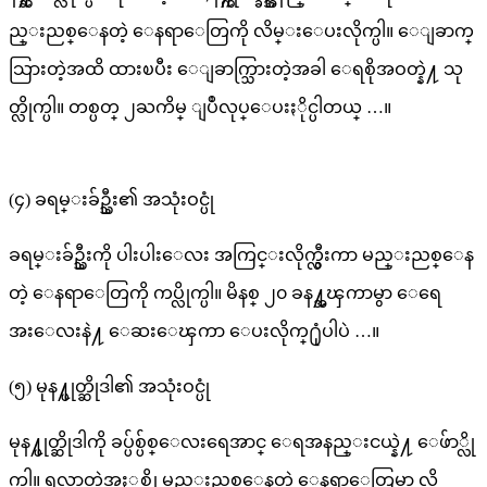
ည္းညစ္ေနတဲ့ ေနရာေတြကို လိမ္းေပးလိုက္ပါ။ ေျခာက္
သြားတဲ့အထိ ထားၿပီး ေျခာက္သြားတဲ့အခါ ေရစိုအဝတ္နဲ႔ သု
တ္လိုက္ပါ။ တစ္ပတ္ ၂ႀကိမ္ ျပဳလုပ္ေပးႏိုင္ပါတယ္ …။
(၄) ခရမ္းခ်ဥ္သီး၏ အသုံးဝင္ပုံ
ခရမ္းခ်ဥ္သီးကို ပါးပါးေလး အကြင္းလိုက္လွီးကာ မည္းညစ္ေန
တဲ့ ေနရာေတြကို ကပ္လိုက္ပါ။ မိနစ္ ၂၀ ခန႔္အၾကာမွာ ေရေ
အးေလးနဲ႔ ေဆးေၾကာ ေပးလိုက္႐ုံပါပဲ …။
(၅) မုန႔္ဖုတ္ဆိုဒါ၏ အသုံးဝင္ပုံ
မုန႔္ဖုတ္ဆိုဒါကို ခပ္ပ်စ္ပ်စ္ေလးရေအာင္ ေရအနည္းငယ္နဲ႔ ေဖ်ာ္လို
က္ပါ။ ရလာတဲ့အႏွစ္ကို မည္းညစ္ေနတဲ့ ေနရာေတြမွာ လိ