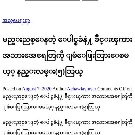
အလွပေရးရာ
မည္းညစ္ေနတဲ့ ေပါင္ၿခံနဲ႔ ခ်ိဳင္းၾကား
အသားအေရေတြကို ျဖဴေဖြးသြားေစမ
ယ့္ နည္းလမ္း(၅)သြယ္
Posted on
August 7, 2020
Author
Achawlaymyar
Comments Off
on
မည္းညစ္ေနတဲ့ ေပါင္ၿခံနဲ႔ ခ်ိဳင္းၾကား အသားအေရေတြကို
ျဖဴေဖြးသြားေစမယ့္ နည္းလမ္း(၅)သြယ္
မည္းညစ္ေနတဲ့ ေပါင္ၿခံနဲ႔ ခ်ိဳင္းၾကား အသားအေရေတြကို
ျဖဴေဖြးသြားေစမယ့္ နည္းလမ္း(၅)သြယ္