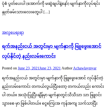
ပုံစံ ပွတ်ပေးပါ (အောက်ကို မဆွဲချပါနဲ့နော်) မျက်နှာကိုလုပ်ရင်း
နှုတ်ခမ်းသားလေးတွေပါ […]
အလွပေရးရာ
ရက်အနည်းငယ် အတွင်းမှာ မျက်နှာကို ဖြူဖွေးအောင်
လုပ်နိုင်တဲ့ နည်းလမ်းကောင်း
Posted on
June 23, 2021
June 23, 2021
Author
Achawlaymyar
ရက်အနည်းငယ် အတွင်းမှာ မျက်နှာကို ဖြူဖွေးအောင် လုပ်နိုင်တဲ့
နည်းလမ်းကောင်း တကယ်လွယ်ပြီးတော့ တကယ်လည်း ကောင်း
ပါ တယ်။ အသုံးပြုပြီးချိန်မှာ မျက်နှာတွင်သိသိသာ သာ ဖြူဝင်း
သွားစေ မှာ ဖြစ်ပါတယ်။ ငွေကြေးအ ကုန်အကျ သက်သာပြီး