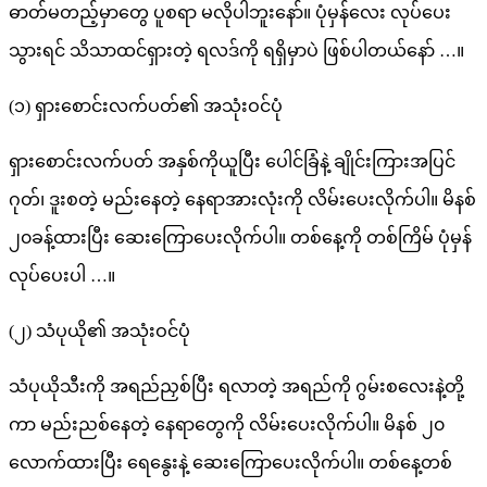
ဓာတ်မတည့်မှာတွေ ပူစရာ မလိုပါဘူးနော်။ ပုံမှန်လေး လုပ်ပေး
သွားရင် သိသာထင်ရှားတဲ့ ရလဒ်ကို ရရှိမှာပဲ ဖြစ်ပါတယ်နော် …။
(၁) ရှားစောင်းလက်ပတ်၏ အသုံးဝင်ပုံ
ရှားစောင်းလက်ပတ် အနှစ်ကိုယူပြီး ပေါင်ခြံနဲ့ ချိုင်းကြားအပြင်
ဂုတ်၊ ဒူးစတဲ့ မည်းနေတဲ့ နေရာအားလုံးကို လိမ်းပေးလိုက်ပါ။ မိနစ်
၂၀ခန့်ထားပြီး ဆေးကြောပေးလိုက်ပါ။ တစ်နေ့ကို တစ်ကြိမ် ပုံမှန်
လုပ်ပေးပါ …။
(၂) သံပုယို၏ အသုံးဝင်ပုံ
သံပုယိုသီးကို အရည်ညှစ်ပြီး ရလာတဲ့ အရည်ကို ဂွမ်းစလေးနဲ့တို့
ကာ မည်းညစ်နေတဲ့ နေရာတွေကို လိမ်းပေးလိုက်ပါ။ မိနစ် ၂၀
လောက်ထားပြီး ရေနွေးနဲ့ ဆေးကြောပေးလိုက်ပါ။ တစ်နေ့တစ်