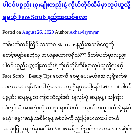
ပါဝင်ပစ္စည်း (၃)မျိုးတည်းနဲ့ ကိုယ်တိုင်အိမ်မှာလုပ်ယူလို့
ရမယ့် Face Scrub နည်းအသစ်လေး
Posted on
August 26, 2020
Author
Achawlaymyar
တစ်ပတ်တစ်ကြိမ် သဘာဝ Skin care နည်းအသစ်တွေကို
စောင့်မျှော်နေတဲ့သူ ဘယ်နှယောက်ရှိလဲ??? ဒီတစ်ပတ်မှာလည်း
ပါဝင်ပစ္စည်း (၃)မျိုးတည်းနဲ့ ကိုယ်တိုင်အိမ်မှာလုပ်ယူလို့ရမယ့်
Face Scrub – Beauty Tips လေးကို ဝေမျှပေးမယ်နော် လှဖို့ခက်ခဲ
သလား မေးရင် No ပါ ဇွဲလေးတော့ ရှိရမှာပေါ့နော် Let’s start ပါဝင်
ပစ္စည်း ဆန်မှုန့် သကြား သံလွင်ဆီ ပြုလုပ်ပုံ ဆန်မှုန့် ၊ သကြား၊
သံလွင်ဆီ အားလုံးကို ဆတူရောပါမယ် အလွယ်တကူ ဝယ်လို့ရနိုင်
မယ့် “မွှေး”ဆန် အစိမ်းမှုန့် စစ်စစ်ကို သုံးပြပေးထားပါတယ်
အသုံးပြုပုံ မျက်နှာပေါ်မှာ 5 mins ခန့် ညင်ညင်သာသာလေး အဝိုင်း