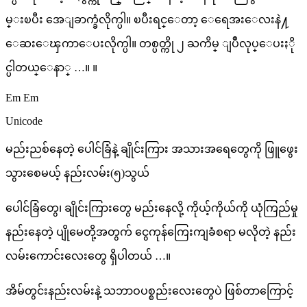
မ္းၿပီး အေျခာက္ခံလိုက္ပါ။ ၿပီးရင္ေတာ့ ေရေအးေလးနဲ႔
ေဆးေၾကာေပးလိုက္ပါ။ တစ္ပတ္ကို ၂ ႀကိမ္ ျပဳလုပ္ေပးႏို
င္ပါတယ္ေနာ္ …။ ။
Em Em
Unicode
မည်းညစ်နေတဲ့ ပေါင်ခြံနဲ့ ချိုင်းကြား အသားအရေတွေကို ဖြူဖွေး
သွားစေမယ့် နည်းလမ်း(၅)သွယ်
ပေါင်ခြံတွေ၊ ချိုင်းကြားတွေ မည်းနေလို့ ကိုယ့်ကိုယ်ကို ယုံကြည်မှု
နည်းနေတဲ့ ပျိုမေတို့အတွက် ငွေကုန်ကြေးကျခံစရာ မလိုတဲ့ နည်း
လမ်းကောင်းလေးတွေ ရှိပါတယ် …။
အိမ်တွင်းနည်းလမ်းနဲ့ သဘာဝပစ္စည်းလေးတွေပဲ ဖြစ်တာကြောင့်