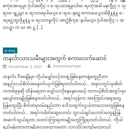
စကၠဴအေပၚမွာ ပုံပါအတိုင္း ေရးသားရမွာပါ။ေရးတဲ့အခါ မနက္ပိုင္း ဘု
ရားေရွ႕မွာ ေရးသားရပါမယ္။ ေရးေနစဥ္ စကားမေျပာမိဖို႔နဲ႔ ေ
ခၚရင္မထူးဖို႔နဲ႔ ေရးသားမူကိုပဲ အာ႐ုံစိုက္ေနပါမယ္။ ပုံပါအတိုင္း အ
လယ္မွာ က ဃ ဏ ဠ […]
ေဗဒင္
တနင်္လာသားသမီးများအတွက် စကားလက်ဆောင်
Author
Posted
Achawlaymyar
November 2, 2021
on
တနင်္လာ ဒီအချိန်မှာ ကိုယ်မျှော်လင့်တာနဲ့ ဖြစ်နေတာနဲ့မတူညီတာ
အနည်းငယ်စိတ်အနှောက်ယှက်ဖြစ်ရတတ်ပါတယ်…. အခုလတွင်းမှာစိတ်
ကတစ်ခုခုဆို ထိန်းမရတာ ပျော်သလိုနေနေပေမယ့် တကယ့်စိတ်အတွင်းမှာ
မပျော်တာမျိုးဖြစ်နေတတ်ပါတယ်… အရင်တုန်းက အကြောင်းအရာတွေ
ပြန်တွေးပြီး စိတ်ထဲမှာဝမ်းနည်းတာ ဒေါသထွက်လွယ်တာလေးတွေဖြစ်နေ
တတ်ပါတယ်…. အရင်ကမိတ်ဆွေဟောင်း သူငယ်ချင်းဟောင်းတွေနဲ့ပြန်
အဆက်သွယ်ရတာ သတင်းကြာရတာမျိုးတွေကြုံရတတ်ပါတယ်.. ကိုယ်
ရည်မှန်းထားတာမျိုးလေးတွေကတော့ ၁၁လပိုင်းကျော်မှသာလျှင်