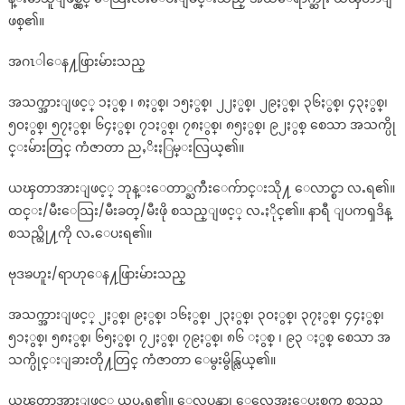
ဖစ္၏။
အဂၤါေန႔ဖြားမ်ားသည္
အသက္အားျဖင့္ ၁ႏွစ္ ၊ ၈ႏွစ္၊ ၁၅ႏွစ္၊ ၂၂ႏွစ္၊ ၂၉ႏွစ္၊ ၃၆ႏွစ္၊ ၄၃ႏွစ္၊
၅၀ႏွစ္၊ ၅၇ႏွစ္၊ ၆၄ႏွစ္၊ ၇၁ႏွစ္၊ ၇၈ႏွစ္၊ ၈၅ႏွစ္၊ ၉၂ႏွစ္ စေသာ အသက္ပို
င္းမ်ားတြင္ ကံဇာတာ ညႇိးႏြမ္းလြယ္၏။
ယၾတာအားျဖင့္ ဘုန္းေတာ္ႀကီးေက်ာင္းသို႔ ေလာင္စာ လႉရ၏။
ထင္း/မီးေသြး/မီးခတ္/မီးဖို စသည္ျဖင့္ လႉႏိုင္၏။ နာရီ ျပကၡဒိန္
စသည္တို႔ကို လႉေပးရ၏။
ဗုဒၶဟူး/ရာဟုေန႔ဖြားမ်ားသည္
အသက္အားျဖင့္ ၂ႏွစ္၊ ၉ႏွစ္၊ ၁၆ႏွစ္၊ ၂၃ႏွစ္၊ ၃၀ႏွစ္၊ ၃၇ႏွစ္၊ ၄၄ႏွစ္၊
၅၁ႏွစ္၊ ၅၈ႏွစ္၊ ၆၅ႏွစ္၊ ၇၂ႏွစ္၊ ၇၉ႏွစ္၊ ၈၆ ႏွစ္ ၊ ၉၃ ႏွစ္ စေသာ အ
သက္ပိုင္းျခားတို႔တြင္ ကံဇာတာ ေမွးမွိန္လြယ္၏။
ယၾတာအားျဖင့္ ယပ္လႉရ၏။ ေလပန္ကာ၊ ေလေအးေပးစက္ စသည္လ