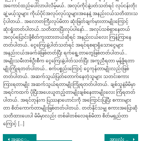
အကောင်ထည်ပေါ်လာပါလိမ့်မယ်.. အလုပ်ကိုင်နဲ့ပတ်သတ်ရင် လုပ်ငန်းတိုး
ချဲ့မယ့်သူများ ကိုယ်ပိုင်အလုပ်လုပ်သူများအနေနဲ့ အနည်းငယ်သတိထားသ
င့်ပါတယ်… အလောတကြီးလုပ်မိတာ ဆုံးဖြတ်ချက်မှားတာမျိုးကြောင့်
ဆုံးရှုံးတတ်ပါတယ်..သတိထားပြီးလုပ်ပါနော်…. အလုပ်သစ်ရှာနေတယ်
အလုပ်ပြောင်းဖို့စိတ်ကူးထားတယ်ဆိုရင် အနည်းငယ်လေး ကြန့်ကြာနေ
တတ်ပါတယ်.. ငွေကြေးနဲ့ပါတ်သတ်ရင် အရင်ရစရာရှိသောငွေများ
အနည်းငယ်အခက်ခဲဖြစ်တတ်ပြီး ရက်ရွေ့တာတွေဖြစ်တတ်ပါတယ်…
အမျိုးသမီးတစ်ဦးစီက ငွေကြေးနဲ့ပါတ်သတ်ပြီး အကူညီရတာ မုန့်ဖို့ရတာ
မျိုးကြုံရတတ်ပါတယ်… စက်ပစ္စည်းကြောင့် ငွေကုန်တာမျိုးလည်းဖြစ်
တတ်ပါတယ်.. အဆက်သွယ်ပြတ်တောက်နေတဲ့သူများ သတင်းစကား
ကြားရတာမျိုး အဆက်သွယ်ရတာမျိုးကြုံရတတ်ပါတယ်.. ချစ်သူနဲ့မိမိမှာ
အရင်ကထက် ပိုပြီးအပေးယူတည့်တာမျိုးချစ်နေတာမျိုးလေး ကြံရတတ်
ပါတယ်.. အရင်တုန်းက ပြဿနာဟောင်းကို အကြောင်းပြပြီး စကားများ
တာ စိတ်ကောက်တာမျိုးဖြစ်တတ်ပါတယ်.. တတ်နိုင်သမျှ စကားအပြောဆို
သတိထားပေးပါ မိမိမှာလည်း တစ်ခါတစ်လေရစ်မိတာ စိတ်မရှည်တာ
ကြောင့် […]
Post
အဆင့္အတန္းရွိတဲ့ မိန္းမ တယာက္ျဖစ္ဖိုီ့အခ်က္ေတြကို လိုက္နာရမယ္ေနာ္
အားလုံး အတြက္ ကၽြန္ေတာ္မွ တာဝန္ရွိပါတယ္ .ဒီတစ္ခါ ၿပီးရင္ေတာ့ ဘာမွ ထပ္မရွင္းေတာ့ ပါ