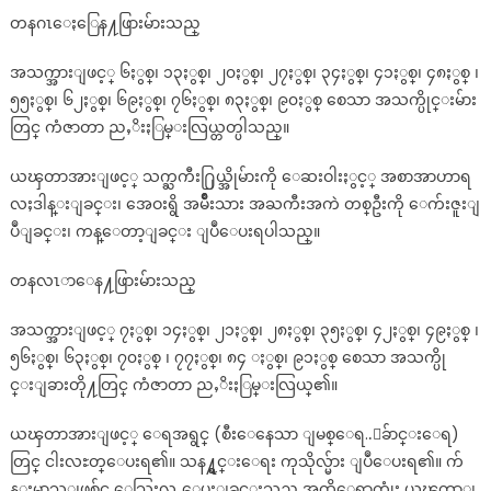
ပါးေ
တနဂၤေႏြေန႔ဖြားမ်ားသည္
မွး
မွိ
အသက္အားျဖင့္ ၆ႏွစ္၊ ၁၃ႏွစ္၊ ၂၀ႏွစ္၊ ၂၇ႏွစ္၊ ၃၄ႏွစ္၊ ၄၁ႏွစ္၊ ၄၈ႏွစ္ ၊
န္
၅၅ႏွစ္၊ ၆၂ႏွစ္၊ ၆၉ႏွစ္၊ ၇၆ႏွစ္၊ ၈၃ႏွစ္၊ ၉၀ႏွစ္ စေသာ အသက္ပိုင္းမ်ား
တ
တြင္ ကံဇာတာ ညႇိးႏြမ္းလြယ္တတ္ပါသည္။
တ္ေ
သာ
ယၾတာအားျဖင့္ သက္ႀကီး႐ြယ္အိုမ်ားကို ေဆးဝါးႏွင့္ အစာအာဟာရ
အ
လႈဒါန္းျခင္း၊ အေဝးရွိ အမ်ိဳးသား အႀကီးအကဲ တစ္ဦးကို ေက်းဇူးျ
သ
ပဳျခင္း၊ ကန္ေတာ့ျခင္း ျပဳေပးရပါသည္။
က္အ႐ြ
ယ္
တနလၤာေန႔ဖြားမ်ားသည္
မ်ား
အသက္အားျဖင့္ ၇ႏွစ္၊ ၁၄ႏွစ္၊ ၂၁ႏွစ္၊ ၂၈ႏွစ္၊ ၃၅ႏွစ္၊ ၄၂ႏွစ္၊ ၄၉ႏွစ္ ၊
၅၆ႏွစ္၊ ၆၃ႏွစ္၊ ၇၀ႏွစ္ ၊ ၇၇ႏွစ္၊ ၈၄ ႏွစ္၊ ၉၁ႏွစ္ စေသာ အသက္ပို
င္းျခားတို႔တြင္ ကံဇာတာ ညႇိးႏြမ္းလြယ္၏။
ယၾတာအားျဖင့္ ေရအရွင္ (စီးေနေသာ ျမစ္ေရ..ေခ်ာင္းေရ)
တြင္ ငါးလႊတ္ေပးရ၏။ သန႔္ရွင္းေရး ကုသိုလ္မ်ား ျပဳေပးရ၏။ က်
န္းမာသူျဖစ္လွ်င္ ေသြးလႉေပးျခင္းသည္ အထိေရာက္ဆုံး ယၾတာျ