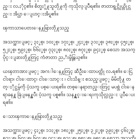
ည္း လႉႏိုင္၏။ စိတ္မႏွံ႔သူတို႔ကို ကုသိုလ္ျပဳရ၏။ ဇာတာရွင္ကိုယ္တိုင္လ
ည္း အိပ္ယာ ေျပာင္းအိပ္ရ၏။
ၾကာသာပေတးေန႔ဖြားတို႔သည္
အသက္အားျဖင့္ ၃ႏွစ္၊ ၁၀ႏွစ္၊ ၁၇ႏွစ္၊ ၂၄ႏွစ္၊ ၃၁ႏွစ္၊ ၃၈ႏွစ္၊ ၄၅ႏွစ္၊
၅၂ႏွစ္၊ ၅၉ႏွစ္၊ ၆၆ႏွစ္၊ ၇၃ႏွစ္၊ ၈၀ႏွစ္၊ ၈၇ႏွစ္၊ ၉၄ႏွစ္ စေသာ အသက္
ပိုင္းျခားတို႔တြင္ ကံဇာတာ ညႇိးမွိန္လြယ္၏။
ယၾတာအားျဖင့္ အဂၤါေန႔တြင္ ဆီဦးေထာပတ္ကို လႉရ၏။ ေငြ
ငါးရာ၊ ငါးေထာင္၊ ငါးေသာင္း ၊ ငါးသိန္း စသည္ျဖင့္ မိမိတို႔ တ
တ္ႏိုင္သမွ်ကို ပံ့သကူ ပစ္ေပးရ၏။ တစ္ေနရာတည္းတြင္ မပစ္ဘဲ ငါးေန
ရာခန႔္ ခြဲျဖန႔္ၿပီး ပံ့သကူ ပစ္ရ၏။ သန႔္ရွင္းေရးကုသိုလ္လည္း ျပဳေပး
ရ၏။
ေသာၾကာေန႔ဖြားတို႔သည္
အသက္အားျဖင့္ ၄ႏွစ္၊ ၁၁ႏွစ္၊ ၁၈ႏွစ္၊ ၂၅ႏွစ္၊ ၃၂ႏွစ္၊ ၃၉ႏွစ္၊ ၄၆ႏွစ္၊
၅၃ႏွစ္၊ ၆၀ႏွစ္၊ ၆၇ႏွစ္၊ ၇၄ႏွစ္၊ ၈၁ႏွစ္၊ ၈၈ႏွစ္၊ ၉၅ႏွစ္ စေသာ အသက္ပို