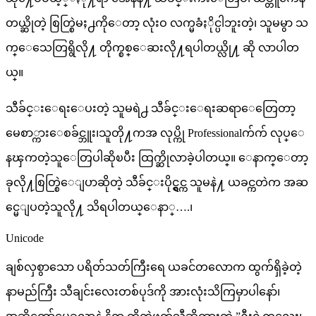
တယ္ဆိုတဲ့ စြတ္စြဲမႈ႕ကိုေတာ့ လုံးဝ လက္မခံႏိုင္ပါဘူးတဲ့၊ သူမမွာ သ
က္ေသေတြရွိလို႔ တိုက္စစ္ေဆးလို႔ရပါတယ္လို႔ ဆို လာပါတ
ယ္။
သီခ်င္းေရးေပးတဲ့ သူမရဲ႕ သီခ်င္းေရးဆရာေတြေတာ့
မေစာ္ကားေစခ်င္ဘူး၊သူတို႔ကအ လုပ္ကို Professionalက်က် လုပ္ေ
နၾကတဲ့သူေတြပါဆိုၿပီး ထြက္ဆိုလာခဲ့ပါတယ္။ ေနာက္ေတာ့
ခုလို႔စြတ္စြဲေျပာဆိုတဲ့ သီခ်င္းပိုင္ရွင္က သူမနဲ႔ ယခင္ကတဲက အဆ
င္မေျပတဲ့သူလို႔ သိရပါတယ္ေနာ္….၊
Unicode
ချစ်လှစွာသော ပရိတ်သတ်ကြီးရေ ယခင်တလောက ထွက်ရှိခဲ့တဲ့
နာမည်ကြီး သီချင်းလေးတစ်ပုဒ်ကို အားလုံးသိကြမှာပါနော်၊