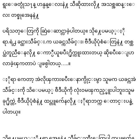
ရွးေခတ္ပုံသ႑န္ ဟန္ပန္ေလးနဲ႔ သီဆိုထားလို႔ အသစ္အဆန္းေ
လး တစ္ခုအေနနဲ႔
ပရိသတ္ေတြကို ဆြဲေဆာင္လာခဲ့ပါတယ္။ သို႔ေပမယ့္ႏို
ရာ.ရဲ႕ ခင္ထားသီခ်င္း.က ယခင္ကသီခ်င္း၊ ဗီဒီယိုပုံစံေတြနဲ႔ တစ္ထ
ပ္ထဲတူညီေနလို႔ ေကာ္ပီယူၿပီး႐ိုက္ကူးထားတယ္ ဆိုၿပီးေျပာ
လာခဲ့ၾကတာပဲ ျဖစ္ပါတယ္…..။
ႏိုရာ ကေတာ့ အဲလိုၾကားၿပီးေနာက္ပိုင္းမွာ သူမက ယခင္ကအဲ
သီခ်င္းကို သိေပမယ့္ ဗီဒီယိုကို လုံးဝမၾကည့္ဖူးပါဘူး၊သူမ
ခု႐ိုက္တဲ့ ဗီဒီယိုပုံစံနဲ႔ ထပ္တူက်ေနလို႔ ႏိုရာဘက္က ေတာင္းပန္ခဲ့
ပါတယ္။
သို႔ေပမယ့္ႏို႔ရာ အေနနဲ႔ သီခ်င္းကီးေတြပါ ထပ္တူက်ေန