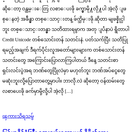
ဆိုေတာ့ ဝန္ထမ္းေတြ လစာေပးဖို ခက္မွာမို႔လို႔ပါ အဲ့လို ျဖ
စ္ေနတဲ့ အခ်ိန္မွာ တစ္ေသာင္းတန္ ဖ်က္သိမ္းဖို.ဆိုတာ မျဖစ္နိုင္ပါ
ဘူး တစ္ေသာင္းတန္မွာ သတိထားရမွာက အတု ျပႆနာပဲ ရွိတာပါ
Credit Unicode တစ်သောင်းတန် သတင်းနဲ. ပတ်သက်ပြီး သတိပြု
ရမည့်အချက် ဒီရက်ပိုင်းလူအတော်များများက တစ်သောင်းတန်
သတင်းတွေ အကြောင်းပြောလာကြပါတယ် ဒီနေ့ သတင်းစာ
ရှင်းလင်းပွဲအရ ဘဏ်တွေပြိုလဲမှာ မဟုတ်ဘူး ဘဏ်အပ်ငွေတွေ
မဆုံးဘူးလို့ပြောတာတွေ့မှာပါ။ ဘာလို.လဲ ဆိုတော့ ဝန်ထမ်းတွေ
လစာပေးဖို ခက်မှာမို့လို့ပါ အဲ့လို […]
ၾကားသိရသမွ်