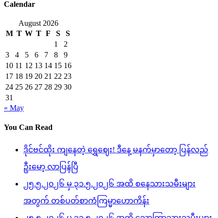
Calendar
August 2026
M
T
W
T
F
S
S
1
2
3
4
5
6
7
8
9
10
11
12
13
14
15
16
17
18
19
20
21
22
23
24
25
26
27
28
29
30
31
« May
You Can Read
ဒိုင်ဗင်ထိုး ကျနေတဲ့ ရွှေဈေး! ဒီနေ့ မနက်မှာတော့ ပြန်လည်
ဦးမော့ လာပြန်ပြီ
၂၅.၅.၂၀၂၆ မှ ၃၁.၅.၂၀၂၆ အထိ စနေသားသမီးများ
အတွက် တစ်ပတ်စာကံကြမ္မာဟောကိန်း
၂၅.၅.၂၀၂၆ မှ ၃၁.၅.၂၀၂၆ အထိ သောကြာသားသမီးများ