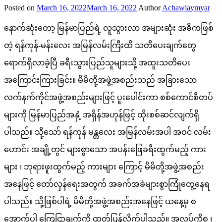
Posted on
March 16, 2022
March 16, 2022
Author
Achawlaymyar
နောက်ဆုံးတော့ မြန်မာပြည်ရဲ့ လူသွားလာ အများဆုံး အဓိကဖြစ်
တဲ့ ရန်ကုန်-မန်းလေး အမြန်လမ်းကြီးထိ သတိပေးချက်တွေ
ရောက်ရှိလာခဲ့ပြီ ခရီးသွားပြည်သူများသို့ အထူးသတိပေး
အကြောင်းကြားခြင်း။ မိမိတို့အဖွဲ့အစည်းသည် အခြားသော
လက်နက်ကိုင်အဖွဲ့အစည်းများဖြင့် ပူးပေါင်းကာ စစ်ကောင်စီတပ်
များကို မြန်မာပြည်အနှံ့ အရှိန်အဟုန်ဖြင့် ထိုးစစ်ဆင်လျက်ရှိ
ပါသည်။ သို့သော် ရန်ကုန် မန္တလေး အမြန်လမ်းအပါ အဝင် လမ်း
ဟောင်း အချို့တွင် များစွာသော အပန်းဖြေခရီးထွက်မည့် ကား
များ ၊ ဘုရားဖူးထွက်မည့် ကားများ ကြောင့် မိမိတို့အဖွဲ့အစည်း
အနေဖြင့် တော်လှန်ရေးအတွက် အခက်အခဲများစွာကြုံတွေ့နေရ
ပါသည်။ သို့ဖြစ်ပါရဲ့ မိမိတို့အဖွဲ့အစည်းအနေဖြင့် ယနေ့မှ စ
အောက်ပါ ကြေငြာချက်ကို ထုတ်ပြန်လိုက်ပါသည်။ အလုပ်ကိစ္စ ၊