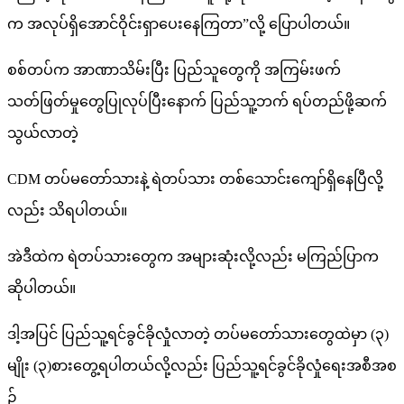
က အလုပ်ရှိအောင်ဝိုင်းရှာပေးနေကြတာ”လို့ ပြောပါတယ်။
စစ်တပ်က အာဏာသိမ်းပြီး ပြည်သူတွေကို အကြမ်းဖက်
သတ်ဖြတ်မှုတွေပြုလုပ်ပြီးနောက် ပြည်သူ့ဘက် ရပ်တည်ဖို့ဆက်
သွယ်လာတဲ့
CDM တပ်မတော်သားနဲ့ ရဲတပ်သား တစ်သောင်းကျော်ရှိနေပြီလို့
လည်း သိရပါတယ်။
အဲဒီထဲက ရဲတပ်သားတွေက အများဆုံးလို့လည်း မကြည်ပြာက
ဆိုပါတယ်။
ဒါ့အပြင် ပြည်သူ့ရင်ခွင်ခိုလှုံလာတဲ့ တပ်မတော်သားတွေထဲမှာ (၃)
မျိုး (၃)စားတွေ့ရပါတယ်လို့လည်း ပြည်သူ့ရင်ခွင်ခိုလှုံရေးအစီအစ
ဥ်