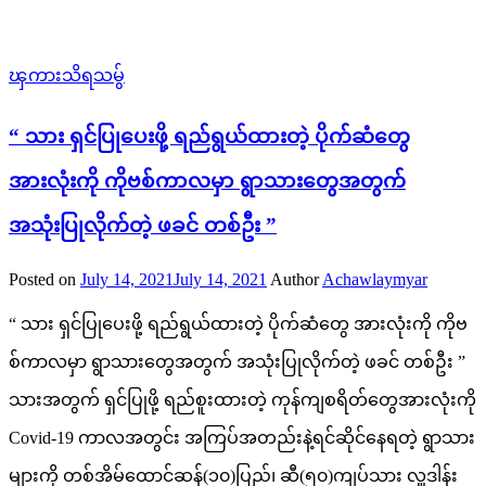
ၾကားသိရသမွ်
“ သား ရှင်ပြုပေးဖို့ ရည်ရွယ်ထားတဲ့ ပိုက်ဆံတွေ
အားလုံးကို ကိုဗစ်ကာလမှာ ရွာသားတွေအတွက်
အသုံးပြုလိုက်တဲ့ ဖခင် တစ်ဦး ”
Posted on
July 14, 2021
July 14, 2021
Author
Achawlaymyar
“ သား ရှင်ပြုပေးဖို့ ရည်ရွယ်ထားတဲ့ ပိုက်ဆံတွေ အားလုံးကို ကိုဗ
စ်ကာလမှာ ရွာသားတွေအတွက် အသုံးပြုလိုက်တဲ့ ဖခင် တစ်ဦး ”
သားအတွက် ရှင်ပြုဖို့ ရည်စူးထားတဲ့ ကုန်ကျစရိတ်တွေအားလုံးကို
Covid-19 ကာလအတွင်း အကြပ်အတည်းနဲ့ရင်ဆိုင်နေရတဲ့ ရွာသား
များကို တစ်အိမ်ထောင်ဆန်(၁၀)ပြည်၊ ဆီ(၅၀)ကျပ်သား လှူဒါန်း