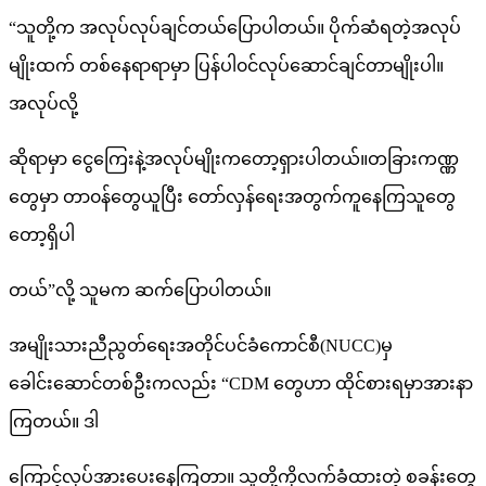
“သူတို့က အလုပ်လုပ်ချင်တယ်ပြောပါတယ်။ ပိုက်ဆံရတဲ့အလုပ်
မျိုးထက် တစ်နေရာရာမှာ ပြန်ပါ၀င်လုပ်ဆောင်ချင်တာမျိုးပါ။
အလုပ်လို့
ဆိုရာမှာ ငွေကြေးနဲ့အလုပ်မျိုးကတော့ရှားပါတယ်။တခြားကဏ္ဏ
တွေမှာ တာ၀န်တွေယူပြီး တော်လှန်ရေးအတွက်ကူနေကြသူတွေ
တော့ရှိပါ
တယ်”လို့ သူမက ဆက်ပြောပါတယ်။
အမျိုးသားညီညွတ်ရေးအတိုင်ပင်ခံကောင်စီ(NUCC)မှ
ခေါင်းဆောင်တစ်ဦးကလည်း “CDM တွေဟာ ထိုင်စားရမှာအားနာ
ကြတယ်။ ဒါ
ကြောင့်လုပ်အားပေးနေကြတာ။ သူတို့ကိုလက်ခံထားတဲ့ စခန်းတွေ