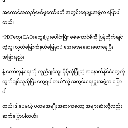
အကောင်အထည်ဖော်မှုကော်မတီ အတွင်းရေးမှူးအဖွဲ့က ပြောပါ
တယ်။
“PDFတွေ၊ EAOsတွေနဲ့ ပူးပေါင်းပြီး စစ်ကောင်စီကို ပြန်တိုက်ချင်
တဲ့သူ၊ လွတ်မြောက်နယ်မြေမှာပဲ အေးအေးဆေးဆေးနေပြီး
အခြားနည်း
နဲ့ တော်လှန်ရေးကို ကူညီချင်သူ၊ ပိုမိုလုံခြုံတဲ့ အနောက်နိုင်ငံတွေကို
ထွက်ချင်သူဆိုပြီး တွေ့ရပါတယ်”လို့ အတွင်းရေးမှူးအဖွဲ့က ပြော
ပါ
တယ်။ဒါပေမယ့် ပထမအမျိုးအစားကတော့ အများဆုံးလို့လည်း
ဆက်ပြောပါတယ်။