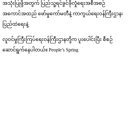
အသုံးပြုဖို့အတွက် ပြည်သူ့ရင်ခွင်ခိုလှုံရေးအစီအစဉ်
အကောင်အထည် ဖော်မှုကော်မတီနဲ့ ကာကွယ်ရေးဝန်ကြီးဌာန၊
ပြည်ထဲရေးနဲ့
လူဝင်မှုကြီးကြပ်ရေးဝန်ကြီးဌာနတို့က ပူးပေါင်းပြီး စီစဉ်
ဆောင်ရွက်နေပါတယ်။ People’s Spring