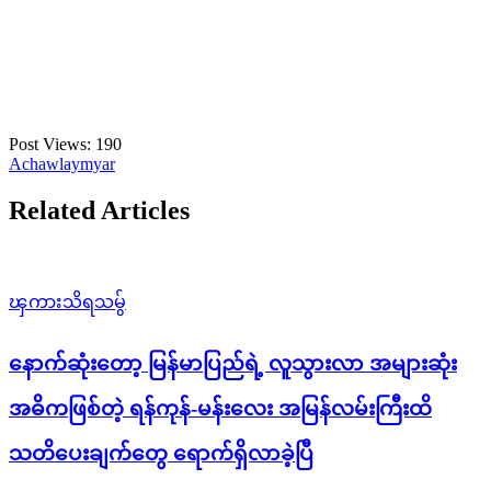
Post Views:
190
Achawlaymyar
Related Articles
ၾကားသိရသမွ်
နောက်ဆုံးတော့ မြန်မာပြည်ရဲ့ လူသွားလာ အများဆုံး
အဓိကဖြစ်တဲ့ ရန်ကုန်-မန်းလေး အမြန်လမ်းကြီးထိ
သတိပေးချက်တွေ ရောက်ရှိလာခဲ့ပြီ