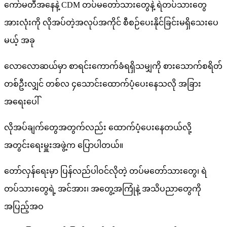
ကော်မတီအနေနဲ့ CDM တပ်မတော်သားတွေနဲ့ ရဲတပ်သားတွေ
အားလုံးကို လိုအပ်တဲ့အလုပ်အကိုင် စီစဉ်ပေးနိုင်ခြင်းမရှိသေးပေ
မယ့် အခု
လောလောဆယ်မှာ စာရင်းကောက်ခံရရှိသမျှကို စားသောက်စရိတ်
တစ်ဦးလျှင် တစ်လ ၄သောင်းထောက်ပံ့ပေးနေသလို အခြား
အရေးပေါ်
လိုအပ်ချက်တွေအတွက်လည်း ထောက်ပံ့ပေးနေတယ်လို့
အတွင်းရေးမှူးအဖွဲ့က ပြောပါတယ်။
တော်လှန်ရေးမှာ ပြန်လည်ပါဝင်လိုတဲ့ တပ်မတော်သားတွေ၊ ရဲ
တပ်သားတွေရဲ့ အင်အား၊ အတွေ့အကြုံနဲ့ အသိပညာတွေကို
အပြည့်အဝ