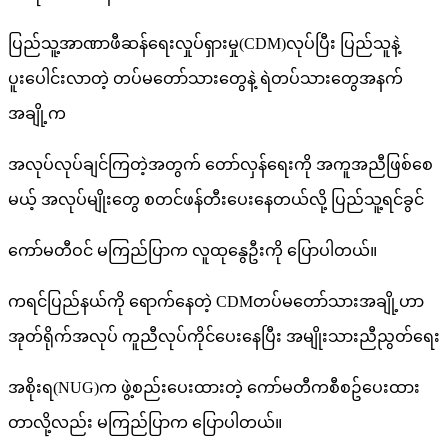
ပြည်သူ့အာဏာဖီဆန်ရေးလှုပ်ရှားမှု(CDM)လုပ်ပြီး ပြည်သူနဲ့
ပူးပေါင်းလာတဲ့ တပ်မတော်သားတွေနဲ့ ရဲတပ်သားတွေအနက်
အချို့က
အလုပ်လုပ်ချင်ကြတဲ့အတွက် တော်လှန်ရေးကို အကူအညီဖြစ်စေ
မယ့် အလုပ်မျိုးတွေ စတင်ဖန်တီးပေးနေတယ်လို့ ပြည်သူ့ရင်ခွင်
ကော်မတီဝင် မကြည်ပြာက လူထုနွေဦးကို ပြောပါတယ်။
ကရင်ပြည်နယ်ကို ရောက်နေတဲ့ CDMတပ်မတော်သားအချို့ဟာ
အုတ်ရိုက်အလုပ် ကူညီလုပ်ကိုင်ပေးနေပြီး အမျိုးသားညီညွတ်ရေး
အစိုးရ(NUG)က ဖွဲ့စည်းပေးထားတဲ့ ကော်မတီကစီစဥ်ပေးထား
တာလို့လည်း မကြည်ပြာက ပြောပါတယ်။