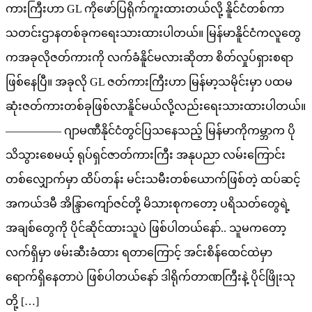
ကားကြီးဟာ GL ကိုဖော်ပြရိုက်ကူးထားတယ်လို့ နိူင်ငံတစ်ကာ
သတင်းဌာနတစ်ခုကရေးသားထားပါတယ်။ မြန်မာနိူင်ငံကလူတွေ
ကအခုလိုဇတ်ကားကို လက်ခံနိူင်မလားဆိုတာ စိတ်လှုပ်ရှားစရာ
ဖြစ်နေပြီ။ အခုလို GL ဇတ်ကားကြီးဟာ မြန်မာ့သမိုင်းမှာ ပထမ
ဆုံးဇတ်ကားတစ်ခုဖြစ်လာနိူင်မယ်လို့လည်းရေးသားထားပါတယ်။
————— ဂျာမဏီနိုင်ငံတွင်ပြသနေသည့် မြန်မာကိုကမ္ဘာက ပို
သိသွားစေမယ့် ရုပ်ရှင်ဇာတ်ကားကြီး အနုပညာ လမ်းကြောင်း
တစ်လျှောက်မှာ ထိပ်တန်း မင်းသမီးတစ်ယောက်ဖြစ်တဲ့ ထပ်ဆင့်
အကယ်ဒမီ အိန္ဒြာကျော်ဇင်တို့ မိသားစုကတော့ ပရိသတ်တွေရဲ့
အချစ်တွေကို ပိုင်ဆိုင်ထားသူပဲ ဖြစ်ပါတယ်နော်.. သူမကတော့
လက်ရှိမှာ ဖမ်းဆီးခံထား ရတာကြောင့် အင်းစိန်ထေင်ထဲမှာ
ရောက်ရှိနေတာပဲ ဖြစ်ပါတယ်နော် ဒါရိုက်တာဏကြီးနဲ့ ပိုင်ဖြိုးသု
တို့ […]