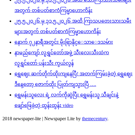
အတွက် တစ်ပတ်စာကံကြမ္မာဟောကိန်း
၂၅.၅.၂၀၂၆ မှ ၃၁.၅.၂၀၂၆ အထိ ကြာသပတေးသားသမီး
များအတွက် တစ်ပတ်စာကံကြမ္မာဟောကိန်း
နောက် ၇၂နာရီအတွင်း မိုးရြာနိုင္ေသာေဒသမ်ား
နာမည်ကျော် လူရွှင်တော်အဖွဲ့ သီးလေးသီးထဲက
လူရွှင်တော် ပန်းသီး ကွယ်လွန်
ရွှေဈေး ဆက်တိုက်ထိုးကျနေပြီ! အတက်ကြမ်းခဲ့တဲ့ ရွှေဈေး
ဒီနေ့တော့ ဇောက်ထိုး ပြုတ်ကျသွားပြီ ….
ရွှေမန်းသူလေး ရဲ့ လက်ကိုဆွဲပြီး ရွှေမန်းသူ သီချင်းနဲ့
ဖျော်ဖြေခဲ့တဲ့ ထွန်းထွန်း video
2018 newspaper-lite
|
Newspaper Lite by
themecentury
.