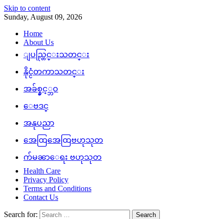
Skip to content
Sunday, August 09, 2026
Home
About Us
ျပည္တြင္းသတင္း
နိုင္ငံတကာသတင္း
အခ်စ္နွင့္ဘဝ
ေဗဒင္
အနုပညာ
အေထြအေထြဗဟုသုတ
က်မၼာေရး ဗဟုသုတ
Health Care
Privacy Policy
Terms and Conditions
Contact Us
Search for: