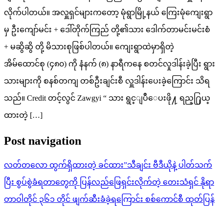
လိုက်ပါတယ်။ အလှူရှင်များကတော့ မုံရွာမြို့နယ် ကြေးမုံကျေးရွာ
မှ ဦးကျော်မင်း + ဒေါ်တိုက်ကြည် တို့၏သား ဒေါက်တာမင်းမင်းစံ
+ မဆွိဆွိ တို့ မိသားစုဖြစ်ပါတယ်။ ကျေးရွာထဲမှာရှိတဲ့
အိမ်ထောင်စု (၄၈၀) ကို နံနက် (၈) နာရီကနေ စတင်လှုဒါန်းခဲ့ပြီး ရွား
သားများကို စနစ်တကျ တစ်ဦးချင်းစီ လှူဒါန်းပေးခဲ့ကြောင်း သိရ
သည်။ Credit တင့်လွင် Zawgyi “ သား ရွင္ျပဳေပးဖို႔ ရည္႐ြယ္
ထားတဲ့ […]
Post navigation
လတ်တလော ထွက်ရှိထားတဲ့ ခင်ထား”သီချင်း ဗီဒီယိုနဲ့ ပါတ်သက်
ပြီး စွပ်စွဲခံရတာတွေကို ပြန်လည်ဖြေရှင်းလိုက်တဲ့ တေးသံရှင် နိုရာ
တာဝါတိုင် ၃၆၁ တိုင် ဖျက်ဆီးခံခဲ့ရကြောင်း စစ်ကောင်စီ ထုတ်ပြန်