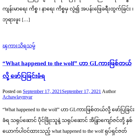
ကျန်းမာရေး ကိစ္စ ၊ နာရေး ကိစ္စမှ လွဲ၍ အပန်းဖြေခရီးထွက်ခြင်း ၊
ဘုရားဖူး […]
ၾကားသိရသမွ်
“What happened to the wolf” ဟာ GLကားဖြစ်တယ်
လို့ ဖော်ပြခြင်းခံရ
Posted on
September 17, 2021
September 17, 2021
Author
Achawlaymyar
“What happened to the wolf” ဟာ GLကားဖြစ်တယ်လို့ ဖော်ပြခြင်း
ခံရ သရုပ်ဆောင် ပိုင်ဖြိုးသူနဲ့ သရုပ်ဆောင် အိန္ဒြာကျော်ဇင်တို့ နှစ်
ယောက်ပါဝင်ထားသည့် what happened to the wolf ရုပ်ရှင်ဇတ်