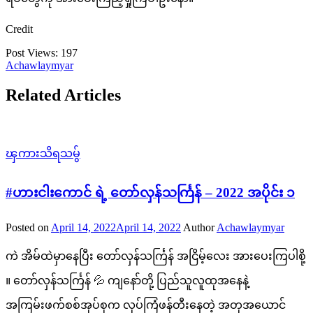
Credit
Post Views:
197
Achawlaymyar
Related Articles
ၾကားသိရသမွ်
#ဟားငါးကောင် ရဲ့ တော်လှန်သင်္ကြန် – 2022 အပိုင်း ၁
Posted on
April 14, 2022
April 14, 2022
Author
Achawlaymyar
ကဲ အိမ်ထဲမှာနေပြီး တော်လှန်သင်္ကြန် အငြိမ့်လေး အားပေးကြပါစို့
။ တော်လှန်သင်္ကြန် 💦 ကျနော်တို့ ပြည်သူလူထုအနေနဲ့
အကြမ်းဖက်စစ်အုပ်စုက လုပ်ကြံဖန်တီးနေတဲ့ အတုအယောင်