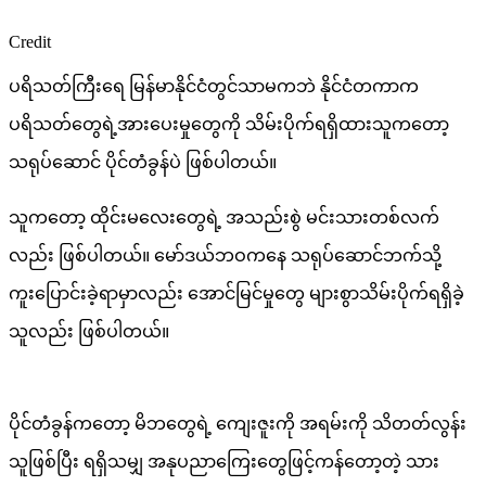
Credit
ပရိသတ်ကြီးရေ မြန်မာနိုင်ငံတွင်သာမကဘဲ နိုင်ငံတကာက
ပရိသတ်တွေရဲ့အားပေးမှုတွေကို သိမ်းပိုက်ရရှိထားသူကတော့
သရုပ်ဆောင် ပိုင်တံခွန်ပဲ ဖြစ်ပါတယ်။
သူကတော့ ထိုင်းမလေးတွေရဲ့ အသည်းစွဲ မင်းသားတစ်လက်
လည်း ဖြစ်ပါတယ်။ မော်ဒယ်ဘဝကနေ သရုပ်ဆောင်ဘက်သို့
ကူးပြောင်းခဲ့ရာမှာလည်း အောင်မြင်မှုတွေ များစွာသိမ်းပိုက်ရရှိခဲ့
သူလည်း ဖြစ်ပါတယ်။
ပိုင်တံခွန်ကတော့ မိဘတွေရဲ့ ကျေးဇူးကို အရမ်းကို သိတတ်လွန်း
သူဖြစ်ပြီး ရရှိသမျှ အနုပညာကြေးတွေဖြင့်ကန်တော့တဲ့ သား