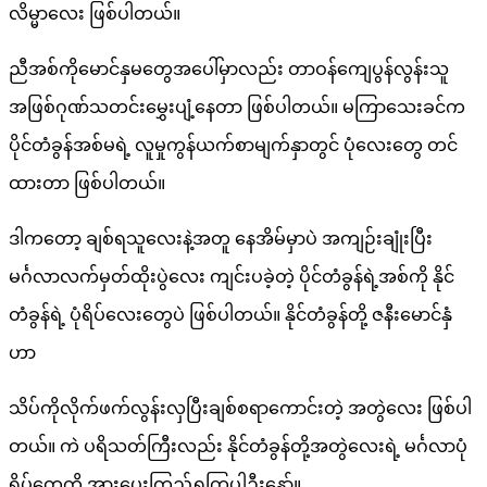
လိမ္မာလေး ဖြစ်ပါတယ်။
ညီအစ်ကိုမောင်နှမတွေအပေါ်မှာလည်း တာဝန်ကျေပွန်လွန်းသူ
အဖြစ်ဂုဏ်သတင်းမွှေးပျံ့နေတာ ဖြစ်ပါတယ်။ မကြာသေးခင်က
ပိုင်တံခွန်အစ်မရဲ့ လူမှုကွန်ယက်စာမျက်နှာတွင် ပုံလေးတွေ တင်
ထားတာ ဖြစ်ပါတယ်။
ဒါကတော့ ချစ်ရသူလေးနဲ့အတူ နေအိမ်မှာပဲ အကျဉ်းချုံးပြီး
မင်္ဂလာလက်မှတ်ထိုးပွဲလေး ကျင်းပခဲ့တဲ့ ပိုင်တံခွန်ရဲ့အစ်ကို နိုင်
တံခွန်ရဲ့ ပုံရိပ်လေးတွေပဲ ဖြစ်ပါတယ်။ နိုင်တံခွန်တို့ ဇနီးမောင်နှံ
ဟာ
သိပ်ကိုလိုက်ဖက်လွန်းလှပြီးချစ်စရာကောင်းတဲ့ အတွဲလေး ဖြစ်ပါ
တယ်။ ကဲ ပရိသတ်ကြီးလည်း နိုင်တံခွန်တို့အတွဲလေးရဲ့ မင်္ဂလာပုံ
ရိပ်တွေကို အားပေးကြည့်ရှုကြပါဦးနော်။