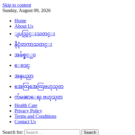
Skip to content
Sunday, August 09, 2026
Home
About Us
ျပည္တြင္းသတင္း
နိုင္ငံတကာသတင္း
အခ်စ္နွင့္ဘဝ
ေဗဒင္
အနုပညာ
အေထြအေထြဗဟုသုတ
က်မၼာေရး ဗဟုသုတ
Health Care
Privacy Policy
Terms and Conditions
Contact Us
Search for: