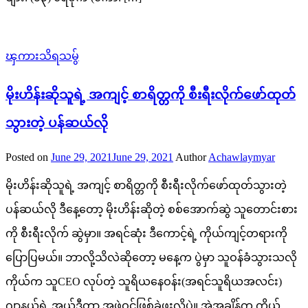
ၾကားသိရသမွ်
မိုးဟိန်းဆိုသူရဲ့ အကျင့် စာရိတ္တကို စီးရီးလိုက်ဖော်ထုတ်
သွားတဲ့ ပန်ဆယ်လို
Posted on
June 29, 2021
June 29, 2021
Author
Achawlaymyar
မိုးဟိန်းဆိုသူရဲ့ အကျင့် စာရိတ္တကို စီးရီးလိုက်ဖော်ထုတ်သွားတဲ့
ပန်ဆယ်လို ဒီနေ့တော့ မိုးဟိန်းဆိုတဲ့ စစ်အောက်ဆွဲ သူတောင်းစား
ကို စီးရီးလိုက် ဆွဲမှာ။ အရင်ဆုံး ဒီကောင့်ရဲ့ ကိုယ်ကျင့်တရားကို
ပြောပြမယ်။ ဘာလို့သိလဲဆိုတော့ မနေ့က ပွဲမှာ သူဝန်ခံသွားသလို
ကိုယ်က သူCEO လုပ်တဲ့ သူရိယနေဝန်း(အရင်သူရိယအလင်း)
ဂျာနယ်ရဲ့ အယ်ဒီတာ အဖွဲ့ဝင်ဖြစ်ခဲ့ဖူးလို့ပဲ။ အဲ့အချိန်က ကိုယ့်