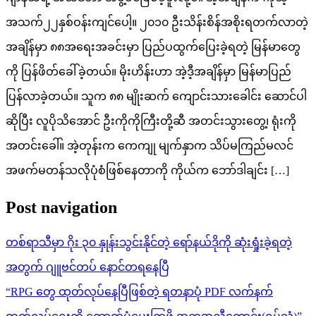
အသက်၂၂နှစ်ဝန်းကျင်ပေါ့။ ၂၀၁၀ ဦးသိန်းစိန်အစိုးရတက်လာတဲ့
အချိန်မှာ ၈၈အရေးအခင်းမှာ ပြည်ပထွက်ပြေးခဲ့ရတဲ့ မြန်မာတွေ
ကို ပြန်ဖိတ်ခေါ်ခဲ့တယ်။ မိုးဟိန်းဟာ အဲ့ဒီ့အချိန်မှာ မြန်မာပြည်
ပြန်လာခဲ့တယ်။ သူက ၈၈ မျိုးဆက် ကျောင်းသားခေါင်း ဆောင်ပါ
ဆိုပြီး လူပိုသိအောင် ဦးကိုကိုကြီးတို့ဆီ အတင်းသွားတွေ့၊ ရုံးကို
အတင်းခေါ်။ အဲ့တုန်းက ကေကျု မျက်နှာက သိပ်မကြည်မလင်
အဖက်မတန်သလိုပုံစံဖြစ်နေတာကို ကိုယ်က ဘော်ဒါချင်း […]
Post navigation
တစ်ရာသီမှာ ဂိုး ၃၀ နှုန်းသွင်းနိုင်တဲ့ ရော်နယ်ဒိုကို ဆုံးရှုံးခဲ့ရတဲ့
အတွက် ဂျူဗင်တပ် နောင်တရနေပြီ
“RPG တွေ ထုတ်လုပ်နေပြီဖြစ်တဲ့ ရတနာပုံ PDF လက်နက်