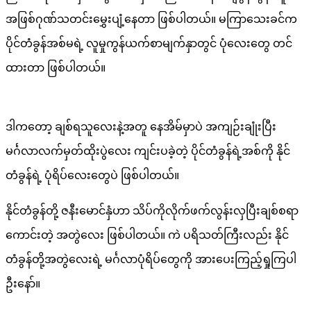
အဖြစ်ဂုဏ်သတင်းမွှေးပျံ့နေတာ ဖြစ်ပါတယ်။ မကြာသေးခင်က
ပိုင်တံခွန်အစ်မရဲ့ လူမှုကွန်ယက်စာမျက်နှာတွင် ပုံလေးတွေ တင်
ထားတာ ဖြစ်ပါတယ်။
ဒါကတော့ ချစ်ရသူလေးနဲ့အတူ နေအိမ်မှာပဲ အကျဉ်းချုံးပြီး
မင်္ဂလာလက်မှတ်ထိုးပွဲလေး ကျင်းပခဲ့တဲ့ ပိုင်တံခွန်ရဲ့အစ်ကို နိုင်
တံခွန်ရဲ့ ပုံရိပ်လေးတွေပဲ ဖြစ်ပါတယ်။
နိုင်တံခွန်တို့ ဇနီးမောင်နှံဟာ သိပ်ကိုလိုက်ဖက်လွန်းလှပြီးချစ်စရာ
ကောင်းတဲ့ အတွဲလေး ဖြစ်ပါတယ်။ ကဲ ပရိသတ်ကြီးလည်း နိုင်
တံခွန်တို့အတွဲလေးရဲ့ မင်္ဂလာပုံရိပ်တွေကို အားပေးကြည့်ရှုကြပါ
ဦးနော်။