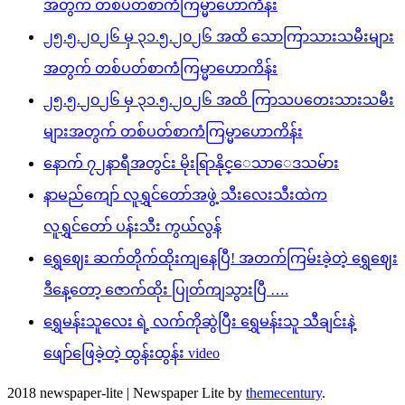
အတွက် တစ်ပတ်စာကံကြမ္မာဟောကိန်း
၂၅.၅.၂၀၂၆ မှ ၃၁.၅.၂၀၂၆ အထိ သောကြာသားသမီးများ
အတွက် တစ်ပတ်စာကံကြမ္မာဟောကိန်း
၂၅.၅.၂၀၂၆ မှ ၃၁.၅.၂၀၂၆ အထိ ကြာသပတေးသားသမီး
များအတွက် တစ်ပတ်စာကံကြမ္မာဟောကိန်း
နောက် ၇၂နာရီအတွင်း မိုးရြာနိုင္ေသာေဒသမ်ား
နာမည်ကျော် လူရွှင်တော်အဖွဲ့ သီးလေးသီးထဲက
လူရွှင်တော် ပန်းသီး ကွယ်လွန်
ရွှေဈေး ဆက်တိုက်ထိုးကျနေပြီ! အတက်ကြမ်းခဲ့တဲ့ ရွှေဈေး
ဒီနေ့တော့ ဇောက်ထိုး ပြုတ်ကျသွားပြီ ….
ရွှေမန်းသူလေး ရဲ့ လက်ကိုဆွဲပြီး ရွှေမန်းသူ သီချင်းနဲ့
ဖျော်ဖြေခဲ့တဲ့ ထွန်းထွန်း video
2018 newspaper-lite
|
Newspaper Lite by
themecentury
.