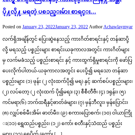
ပို႔လို႔ မရတဲ့ ပစၥည္းမ်ား စာရင္း…
Posted on
January 23, 2022
January 23, 2022
Author
Achawlaymyar
လက်ရှိအချိန်တွင် ပြေးဆွဲနေသည့် ကားဂိတ်စာရင်းနှင့် တန်ဆာပို့
လို့ မရသည့် ပစ္စည်းများ စာရင်းယခုကာလအတွင်း ကားဂိတ်များ
မှ လက်မခံသည့် ပစ္စည်းစာရင်း နှင့် ကားထွက်ရှိမှုစာရင်းကို ဖော်ပြ
ပေးလိုက်ပါတယ်-ယခုကာလအတွင်း ပေးပို့၍ မရသော တန်ဆာ
ပစ္စည်းများ (၁) ဖုန်း (၂ လုံးထက်ပို၍ မရ) နှင့် ဆက်စပ်ပစ္စည်းများ၊
(၂) လပ်တော့ (၂ လုံးထက် ပို၍မရ)၊ (၃) စီစီတီဗီ၊ (၄) ဒရုန်း၊ (၅)
ကင်မရာ(၆) ဘက်ထရီနှင့်ဓာတ်ခဲများ၊ (၇) မှန်ဘီလူး၊ မှန်ပြောင်း၊
(၈) လျှပ်စစ်မီးအိမ်၊ ဓာတ်မီး၊ (၉) စကားပြောစက်၊ (၁၀) ဝါယာကြို
း(၁၁) ရွှေထည်ပစ္စည်း၊ (၁၂) ကော်၊ စတီးနှင့်သံထည် ပစ္စည်း
များ၊ (၁၃) ရေပိုက် (ကော်၊ […]