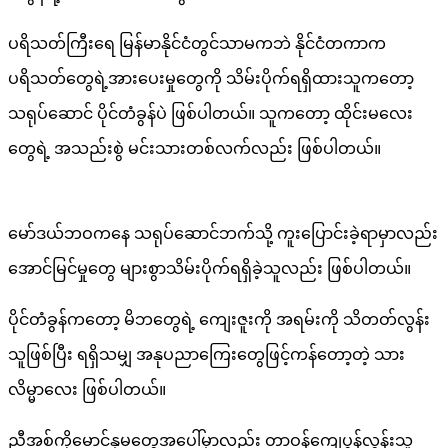
ပရိသတ်ကြီးရေ မြန်မာနိုင်ငံတွင်သာမကဘဲ နိုင်ငံတကာက
ပရိသတ်တွေရဲ့အားပေးမှုတွေကို သိမ်းပိုက်ရရှိထားသူကတော့
သရုပ်ဆောင် ပိုင်တံခွန်ပဲ ဖြစ်ပါတယ်။ သူကတော့ ထိုင်းမလေး
တွေရဲ့ အသည်းစွဲ မင်းသားတစ်လက်လည်း ဖြစ်ပါတယ်။
မော်ဒယ်ဘဝကနေ သရုပ်ဆောင်ဘက်သို့ ကူးပြောင်းခဲ့ရာမှာလည်း
အောင်မြင်မှုတွေ များစွာသိမ်းပိုက်ရရှိခဲ့သူလည်း ​ဖြစ်ပါတယ်။
ပိုင်တံခွန်ကတော့ မိဘတွေရဲ့ ကျေးဇူးကို အရမ်းကို သိတတ်လွန်း
သူဖြစ်ပြီး ရရှိသမျှ အနုပညာကြေးတွေဖြင့်ကန်တော့တဲ့ သား
လိမ္မာလေး ဖြစ်ပါတယ်။
ညီအစ်ကိုမောင်နှမတွေအပေါ်မှာလည်း တာဝန်ကျေပွန်လွန်းသူ