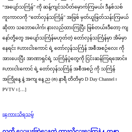
“အပျော်သင်္ကြန်” ကို ဆန့်ကျင်သပိတ်မှောက်ကြမယ်၊ ဒီနှစ်သစ်
ကူးကာလကို “တော်လှန်သင်္ကြန်” အဖြစ် မှတ်ယူဖြတ်သန်းကြမယ်
ဆိုတာ သဘောပေါက်၊ နားလည်ထားကြပြီး ဖြစ်တယ်။ဒီတော့ ကျ
နော်တို့တွေ အပျော်သင်္ကြန်မဟုတ်တဲ့ တော်လှန်သင်္ကြန်မှာ အိမ်မှာ
နေရင်း #ဟားငါးကောင် ရဲ့ တော်လှန်သင်္ကြန် အစီအစဉ်လေး ကို
အားပေးပြီး အာဏာရှင်ရဲ့ သင်္ကြန်ပွဲတွေကို ငြင်းဆန်ကြရအောင်။
#ဟားငါးကောင် ရဲ့ တော်လှန်သင်္ကြန် အစီအစဉ် ကို သင်္ကြန်
အကြိုနေ့ နဲ့ အကျ နေ့ ည (၈) နာရီ တိတိမှာ D Day Channel ၊
PVTV ၊ […]
ၾကားသိရသမွ်
လက္ရွိ ေျပးဆြဲေနတဲ့ ကားလိုင္းေတြနဲ႔ တန္ဆာ