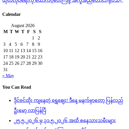
ထုတ်လုပ်ရေးကို ထောက်ပံ့ပေးကြဖို့ အကူအညီတောင်း(ရုပ်သံ)”
Calendar
August 2026
M
T
W
T
F
S
S
1
2
3
4
5
6
7
8
9
10
11
12
13
14
15
16
17
18
19
20
21
22
23
24
25
26
27
28
29
30
31
« May
You Can Read
ဒိုင်ဗင်ထိုး ကျနေတဲ့ ရွှေဈေး! ဒီနေ့ မနက်မှာတော့ ပြန်လည်
ဦးမော့ လာပြန်ပြီ
၂၅.၅.၂၀၂၆ မှ ၃၁.၅.၂၀၂၆ အထိ စနေသားသမီးများ