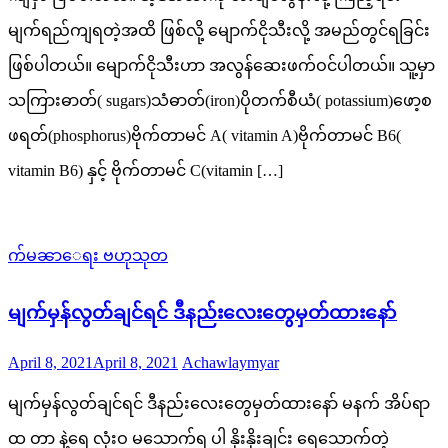
မျက်ရည်ကျရတဲ့အထိ ဖြစ်လို့ မျောက်ငိုသီးလို့ အမည်တွင်ရခြင်း
ဖြစ်ပါတယ်။ မျောက်ငိုသီးဟာ အလွန်ဆေးဖက်ဝင်ပါတယ်။ သူ့မှာ
သကြားဓာတ်( sugars)သံဓာတ်(iron)ပိုတက်စီယံ( potassium)ဖော့စ
ဖရတ်(phosphorus)ဗိုက်တာမင် A( vitamin A)ဗိုက်တာမင် B6(
vitamin B6) နှင့် ဗိုက်တာမင် C(vitamin […]
က်မၼာေရး ဗဟုသုတ
မျက်မှန်လွတ်ချင်ရင် ဒီနည်းလေးတွေမှတ်ထားနော်
Posted
Author
April 8, 2021
April 8, 2021
Achawlaymyar
on
မျက်မှန်လွတ်ချင်ရင် ဒီနည်းလေးတွေမှတ်ထားနော် မနက် အိပ်ရာ
ထ တာ နဲ့ရေ လုံးဝ မသောက်ရ ပါ နိုးနိုးချင်း ရေသောက်တဲ့