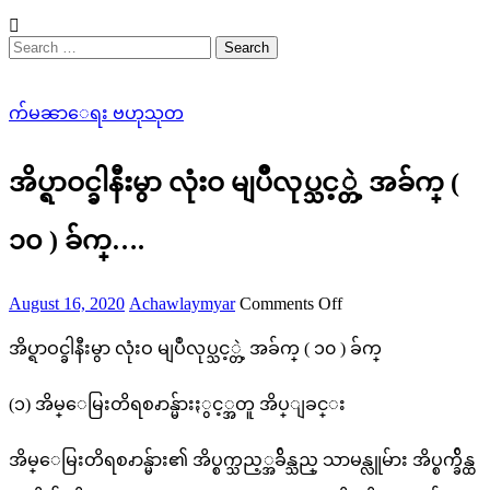
Search
for:
က်မၼာေရး ဗဟုသုတ
အိပ္ရာဝင္ခါနီးမွာ လုံးဝ မျပဳလုပ္သင့္တဲ့ အခ်က္ (
၁၀ ) ခ်က္….
Posted
Author
on
August 16, 2020
Achawlaymyar
Comments Off
on
အိ
အိပ္ရာဝင္ခါနီးမွာ လုံးဝ မျပဳလုပ္သင့္တဲ့ အခ်က္ ( ၁၀ ) ခ်က္
ပ္
(၁) အိမ္ေမြးတိရစၧာန္မ်ားႏွင့္အတူ အိပ္ျခင္း
ရာ
ဝ
အိမ္ေမြးတိရစၧာန္မ်ား၏ အိပ္စက္သည့္အခ်ိန္သည္ သာမန္လူမ်ား အိပ္စက္ခ်ိန္ထ
င္