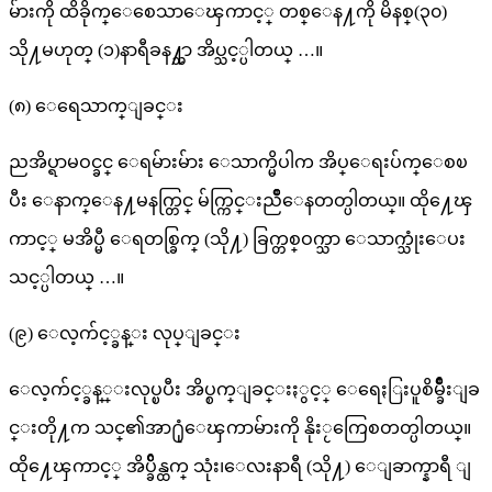
မ်ားကို ထိခိုက္ေစေသာေၾကာင့္ တစ္ေန႔ကို မိနစ္(၃၀)
သို႔မဟုတ္ (၁)နာရီခန႔္သာ အိပ္သင့္ပါတယ္ …။
(၈) ေရေသာက္ျခင္း
ညအိပ္ရာမဝင္ခင္ ေရမ်ားမ်ား ေသာက္မိပါက အိပ္ေရးပ်က္ေစၿ
ပီး ေနာက္ေန႔မနက္တြင္ မ်က္ကြင္းညိဳေနတတ္ပါတယ္။ ထို႔ေၾ
ကာင့္ မအိပ္မီ ေရတစ္ခြက္ (သို႔) ခြက္တစ္ဝက္သာ ေသာက္သုံးေပး
သင့္ပါတယ္ …။
(၉) ေလ့က်င့္ခန္း လုပ္ျခင္း
ေလ့က်င့္ခန္္းလုပ္ၿပီး အိပ္စက္ျခင္းႏွင့္ ေရေႏြးပူစိမ္ခ်ိဳးျခ
င္းတို႔က သင္၏အာ႐ုံေၾကာမ်ားကို နိုးႂကြေစတတ္ပါတယ္။
ထို႔ေၾကာင့္ အိပ္ခ်ိိန္ထက္ သုံး၊ေလးနာရီ (သို႔) ေျခာက္နာရီ ျ