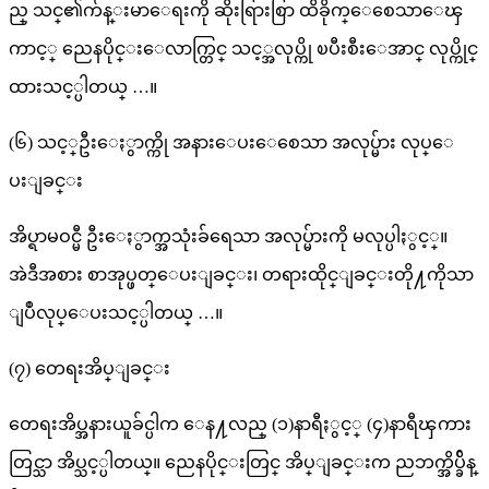
ည္ သင္၏က်န္းမာေရးကို ဆိုးရြားစြာ ထိခိုက္ေစေသာေၾ
ကာင့္ ညေနပိုင္းေလာက္တြင္ သင့္အလုပ္ကို ၿပီးစီးေအာင္ လုပ္ကိုင္
ထားသင့္ပါတယ္ …။
(၆) သင့္ဦးေႏွာက္ကို အနားေပးေစေသာ အလုပ္မ်ား လုပ္ေ
ပးျခင္း
အိပ္ရာမဝင္မီ ဦးေႏွာက္အသုံးခ်ရေသာ အလုပ္မ်ားကို မလုပ္ပါႏွင့္။
အဲဒီအစား စာအုပ္ဖတ္ေပးျခင္း၊ တရားထိုင္ျခင္းတို႔ကိုသာ
ျပဳလုပ္ေပးသင့္ပါတယ္ …။
(၇) တေရးအိပ္ျခင္း
တေရးအိပ္အနားယူခ်င္ပါက ေန႔လည္ (၁)နာရီႏွင့္ (၄)နာရီၾကား
တြင္သာ အိပ္သင့္ပါတယ္။ ညေနပိုင္းတြင္ အိပ္ျခင္းက ညဘက္အိပ္ခ်ိန္