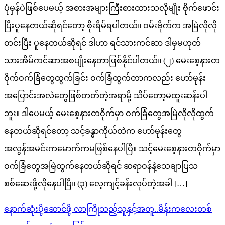
ပုံမှန်ပဲဖြစ်ပေမယ့် အစားအများကြီးစားထားသလိုမျိုး ဗိုက်ဖောင်း
ပြီးပူနေတယ်ဆိုရင်တော့ စိုးရိမ်ရပါတယ်။ ဝမ်းဗိုက်က အမြဲလိုလို
တင်းပြီး ပူနေတယ်ဆိုရင် ဒါဟာ ရင်သားကင်ဆာ ဒါမှမဟုတ်
သားအိမ်ကင်ဆာအစပျိုးနေတာဖြစ်နိုင်ပါတယ်။ (၂) မေးစေ့နားတ
ဝိုက်ဝက်ခြံတွေထွက်ခြင်း ဝက်ခြံထွက်တာကလည်း ဟော်မုန်း
အပြောင်းအလဲတွေဖြစ်တတ်တဲ့အရာမို့ သိပ်တော့မထူးဆန်းပါ
ဘူး။ ဒါပေမယ့် မေးစေ့နားတဝိုက်မှာ ဝက်ခြံတွေအမြဲလိုလိုထွက်
နေတယ်ဆိုရင်တော့ သင့်ခန္ဓာကိုယ်ထဲက ဟော်မုန်းတွေ
အလွန်အမင်းကမောက်ကမဖြစ်နေပါပြီ။ သင့်မေးစေ့နားတဝိုက်မှာ
ဝက်ခြံတွေအမြဲထွက်နေတယ်ဆိုရင် ဆရာဝန်နဲ့သေချာပြသ
စစ်ဆေးဖို့လိုနေပါပြီ။ (၃) လေ့ကျင့်ခန်းလုပ်တဲ့အခါ […]
Post
နောက်ဆုံးပို့ဆောင်ဖို့ လာကြိုသည့်သူနှင့်အတူ..မိန်းကလေးတစ်
navigation