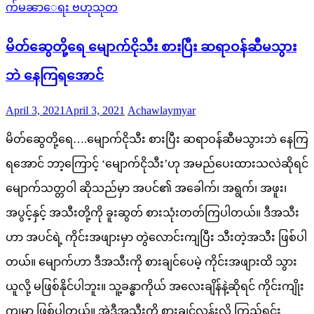
က်မၼာေရး ဗဟုသုတ
မိတ်ဆွေတို့ရေ မျောက်ငိုသီး စားပြီး ဆရာဝန်ဆီမသွား
ဘဲ နေကြရအောင်᠌᠌᠌
Posted
Author
April 3, 2021
April 3, 2021
Achawlaymyar
on
မိတ်ဆွေတို့ရေ….မျောက်ငိုသီး စားပြီး ဆရာဝန်ဆီမသွားဘဲ နေကြ
ရအောင်᠌᠌᠌ ဘာ့ကြောင့် ‘မျောက်ငိုသီး’ဟု အမည်ပေးထားသလဲဆိုရင်
မျောက်သတ္တဝါ ဆိုသည်မှာ အပင်၏ အခေါက်၊ အရွက်၊ အဖူး၊
အပွင့်နှင့် အသီးတို့ကို ခူးဆွတ် စားသုံးတတ်ကြပါတယ်။ ဒီအသီး
ဟာ အပင်ရဲ့ ကိုင်းအဖျားမှာ တွဲလောင်းကျပြီး သီးတဲ့အသီး ဖြစ်ပါ
တယ်။ မျောက်ဟာ ဒီအသီးကို စားချင်ပေမဲ့ ကိုင်းအဖျားထိ သွား
ယူလို့ မဖြစ်နိုင်ပါဘူး။ သူ့ခန္ဓာကိုယ် အလေးချိန်နဲ့ဆိုရင် ကိုင်းကျိုး
ကျမှာ ဖြစ်ပါတယ်။ အဲ့ဒီအသီးကို စားချင်လွန်းလို့ ကြည့်ရင်း