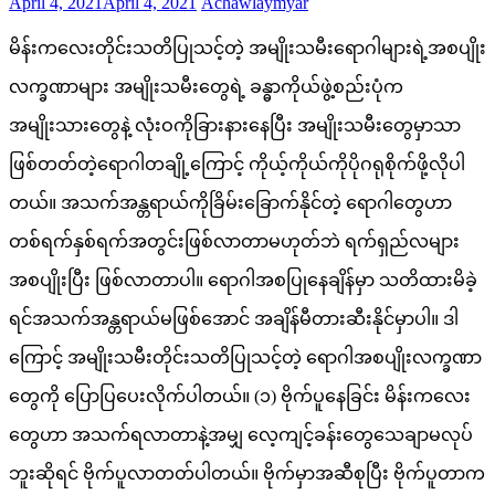
Posted
Author
April 4, 2021
April 4, 2021
Achawlaymyar
on
မိန်းကလေးတိုင်းသတိပြုသင့်တဲ့ အမျိုးသမီးရောဂါများရဲ့အစပျိုး
လက္ခဏာများ အမျိုးသမီးတွေရဲ့ ခန္ဓာကိုယ်ဖွဲ့စည်းပုံက
အမျိုးသားတွေနဲ့ လုံးဝကိုခြားနားနေပြီး အမျိုးသမီးတွေမှာသာ
ဖြစ်တတ်တဲ့ရောဂါတချို့ကြောင့် ကိုယ့်ကိုယ်ကိုပိုဂရုစိုက်ဖို့လိုပါ
တယ်။ အသက်အန္တရာယ်ကိုခြိမ်းခြောက်နိုင်တဲ့ ရောဂါတွေဟာ
တစ်ရက်နှစ်ရက်အတွင်းဖြစ်လာတာမဟုတ်ဘဲ ရက်ရှည်လများ
အစပျိုးပြီး ဖြစ်လာတာပါ။ ရောဂါအစပြုနေချိန်မှာ သတိထားမိခဲ့
ရင်အသက်အန္တရာယ်မဖြစ်အောင် အချိန်မီတားဆီးနိုင်မှာပါ။ ဒါ
ကြောင့် အမျိုးသမီးတိုင်းသတိပြုသင့်တဲ့ ရောဂါအစပျိုးလက္ခဏာ
တွေကို ပြောပြပေးလိုက်ပါတယ်။ (၁) ဗိုက်ပူနေခြင်း မိန်းကလေး
တွေဟာ အသက်ရလာတာနဲ့အမျှ လေ့ကျင့်ခန်းတွေသေချာမလုပ်
ဘူးဆိုရင် ဗိုက်ပူလာတတ်ပါတယ်။ ဗိုက်မှာအဆီစုပြီး ဗိုက်ပူတာက