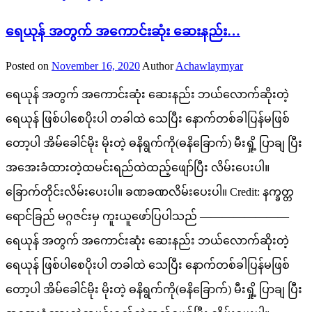
ရေယုန် အတွက် အကောင်းဆုံး ဆေးနည်း…
Posted on
November 16, 2020
Author
Achawlaymyar
ရေယုန် အတွက် အကောင်းဆုံး ဆေးနည်း ဘယ်လောက်ဆိုးတဲ့
ရေယုန် ဖြစ်ပါစေပိုးပါ တခါထဲ သေပြီး နောက်တစ်ခါပြန်မဖြစ်
တော့ပါ အိမ်ခေါင်မိုး မိုးတဲ့ ဓနိရွက်ကို(ဓနိခြောက်) မီးရှို့ ပြာချ ပြီး
အအေးခံထားတဲ့ထမင်းရည်ထဲထည့်ဖျော်ပြီး လိမ်းပေးပါ။
ခြောက်တိုင်းလိမ်းပေးပါ။ ခဏခဏလိမ်းပေးပါ။ Credit: နက္ခတ္တ
ရောင်ခြည် မဂ္ဂဇင်းမှ ကူးယူဖော်ပြပါသည် ————————
ရေယုန် အတွက် အကောင်းဆုံး ဆေးနည်း ဘယ်လောက်ဆိုးတဲ့
ရေယုန် ဖြစ်ပါစေပိုးပါ တခါထဲ သေပြီး နောက်တစ်ခါပြန်မဖြစ်
တော့ပါ အိမ်ခေါင်မိုး မိုးတဲ့ ဓနိရွက်ကို(ဓနိခြောက်) မီးရှို့ ပြာချ ပြီး