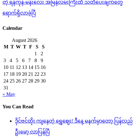
တဲ့ ရန်ကုန်-မန်းလေး အမြန်လမ်းကြီးထိ သတိပေးချက်တွေ
ရောက်ရှိလာခဲ့ပြီ
Calendar
August 2026
M
T
W
T
F
S
S
1
2
3
4
5
6
7
8
9
10
11
12
13
14
15
16
17
18
19
20
21
22
23
24
25
26
27
28
29
30
31
« May
You Can Read
ဒိုင်ဗင်ထိုး ကျနေတဲ့ ရွှေဈေး! ဒီနေ့ မနက်မှာတော့ ပြန်လည်
ဦးမော့ လာပြန်ပြီ