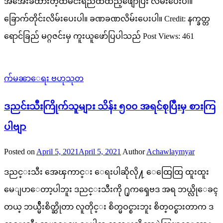
အအေးခံထားတဲ့ထမင်းရည်ထဲထည့်ဖျော်ပြီး လိမ်းပေးပါ။
ခြောက်တိုင်းလိမ်းပေးပါ။ ခဏခဏလိမ်းပေးပါ။ Credit: နက္ခတ္တ
ရောင်ခြည် မဂ္ဂဇင်းမှ ကူးယူဖော်ပြပါသည် Post Views: 461
က်မၼာေရး ဗဟုသုတ
ဒညင်းသီးကြိုက်သူများ သိန်း ၅၀၀ အရင်စုပြီးမှ စားကြ
ပါဗျာ
Posted on
April 5, 2021
April 5, 2021
Author
Achawlaymyar
ဒညင္းသီး အေၾကာင္း ေရးပါဆိုလို႔ ေထြေထြ ထူးထူး
မေျပာေတာ့ပါဘူး ဒညင္းသီးကို ႐ုကၡေဗဒ အရ ဘယ္လိုေခၚ
တယ္ ဘယ္မ်ိဴးစိတ္ဆိုတာ လူတိုင္း စိတ္မဝင္စားဘူး စိတ္ဝင္စားတာက ဒ