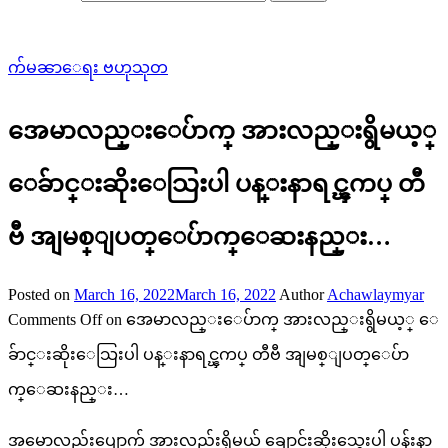
က်မၼာေရး ဗဟုသုတ
အေမာလည္းေပ်ာက္ အားလည္းရွိမယ့္
ေခ်ာင္းဆိုးေသြးပါ ပန္းနာရင္ၾကပ္ တီ
ဗီ အျမစ္ျပတ္ေပ်ာက္ေဆးနည္း…
Posted on
March 16, 2022
March 16, 2022
Author
Achawlaymyar
Comments Off
on အေမာလည္းေပ်ာက္ အားလည္းရွိမယ့္ ေ
ခ်ာင္းဆိုးေသြးပါ ပန္းနာရင္ၾကပ္ တီဗီ အျမစ္ျပတ္ေပ်ာ
က္ေဆးနည္း…
အမောလည်းပျောက် အားလည်းရှိမယ့် ချောင်းဆိုးသွေးပါ ပန်းနာ