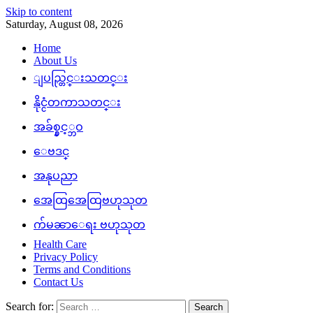
Skip to content
Saturday, August 08, 2026
Home
About Us
ျပည္တြင္းသတင္း
နိုင္ငံတကာသတင္း
အခ်စ္နွင့္ဘဝ
ေဗဒင္
အနုပညာ
အေထြအေထြဗဟုသုတ
က်မၼာေရး ဗဟုသုတ
Health Care
Privacy Policy
Terms and Conditions
Contact Us
Search for: