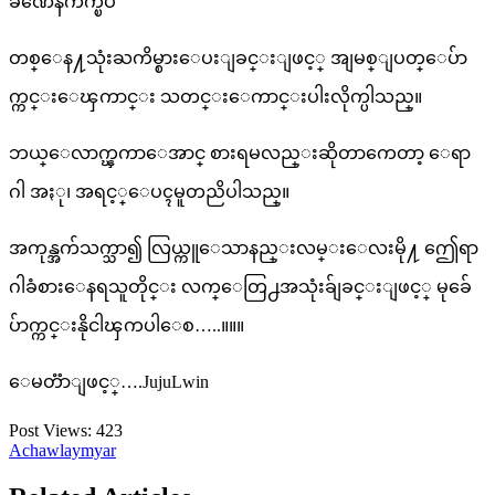
ခဏေနက်က္ၿပီ
တစ္ေန႔သုံးႀကိမ္စားေပးျခင္းျဖင့္ အျမစ္ျပတ္ေပ်ာ
က္ကင္းေၾကာင္း သတင္းေကာင္းပါးလိုက္ပါသည္။
ဘယ္ေလာက္ၾကာေအာင္ စားရမလည္းဆိုတာကေတာ့ ေရာ
ဂါ အႏု၊ အရင့္ေပၚမူတညိပါသည္။
အကုန္အက်သက္သာ၍ လြယ္ကူေသာနည္းလမ္းေလးမို႔ ဤေရာ
ဂါခံစားေနရသူတိုင္း လက္ေတြ႕အသုံးခ်ျခင္းျဖင့္ မုခ်ေ
ပ်ာက္ကင္းနိုငါၾကပါေစ…..။။။
ေမတၱာျဖင့္….JujuLwin
Post Views:
423
Achawlaymyar