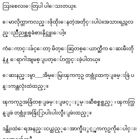
သြးစေလးေတြပါ ပါေသးတယ္။.
ေမာလိုက္တာကလည္းဖိုထိုးေနတဲ့အတိုင္းပါပဲ။အသားရည္ကလ
ည္းညိဳညစ္ညစ္မခံစားနိုင္ဘူးေပါ့။
ကံေကာင္းခ်င္ေတာ့ မိတ္ေဆြတစ္ေယာက္ဆီက ေဆးမီးတို
နဲ႔ ေရာဂါအျမစ္ျပတ္ေပ်ာက္ကင္းခဲ့ပါတယ္။
ေဆးနည္းမွာ___အိမ္ေမြးၾကက္ဥ တစ္လုံးထက္ျခမ္းခြဲ ပ
န္းကန္တလုံးထဲထည့္။
ၾကက္ဥအခြံတစ္ျခမ္းျဖင့္ႏွမ္းဆီစစ္စစ္ထည့္ ၊ ၾကက္သြ
န္ျဖဴ တစ္လုံးအခြံႏြာပါးပါးလွီးျဖဴးထည့္။
ဒန္အိုးထဲေရအနည္းငယ္ထည့္ေအာက္မီးႏွင့္ၾကက္ဥကိုေပါင္း၊