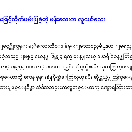
ားဖြင့်တိုက်ဖမ်းပြခဲ့တဲ့ မန်းလေးက လူငယ်လေး
တိုက္ဖမ္း မႏၲေလးတိုင္း၊ ခ်မ္းျမသာစည္ၿမိဳ႕နယ္၊ ျမရည္နႏၵာရပ္
ေပးခဲ့သည့္ ျဖစ္စဥ္ ယေန႔ ဇြန္လ ၄ ရက္ ေန႔လယ္ ၁ နာရီခြဲခန႔္တ
 လမ္းႏွင့္ ၁၁၈ လမ္းေထာင့္အနီး ဆိုင္ကယ္စီးၿပီး လုယက္ထြက္
ီ ကေန ဖုန္းနဲ႔ပိုက္ဆံေတြလုယူၿပီး ဆိုင္ကယ္နဲ႔ထြက္ေျပးတ
္းကားျဖစ္ေနခ်ိန္မွာ အဲဒီအသင္းကလူတစ္ေယာက္ ဒဏ္ရာရသြား