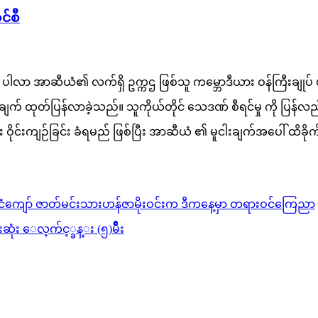
င်စီ
ပင် ပါလာ အာဆီယံ၏ လက်ရှိ ဥက္ကဌ ဖြစ်သူ ကမ္ဘောဒီယား ဝန်ကြီးချုပ်
ချက် ထုတ်ပြန်လာခဲ့သည်။ သူကိုယ်တိုင် သေဒဏ် စီရင်မှု ကို ပြန်လည
ပြီး ဝိုင်းကျဉ်ခြင်း ခံရမည် ဖြစ်ပြီး အာဆီယံ ၏ မူငါးချက်အပေါ် ထိ
ုင်ငံကျော် ဇာတ်မင်းသားဟန်ဇာမိုးဝင်းက ဒီကနေ့မှာ တရားဝင်ကြေညာ
ဆုံး ေလ့က်င့္ခန္း (၅)မ်ိဳး