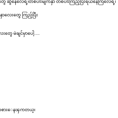
ှေးတွေ ဆွဲနေလေရဲ့၊တစ်ပါးမျက်နှာ တစ်ပါးကြည့်ပြီးရယ်နေကြလေရဲ့၊
်နှာလေးတွေ ကြည့်ပြီး
ေးတွေ မဲချင်မှာပေါ့….
ဆာ့ကစားေနၾကတယ္၊