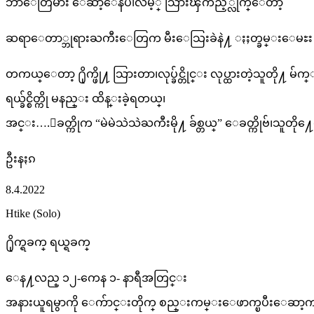
ဘာေတြမ်ား ေဆာ့ေနပါလိမ့္ သြားၾကည့္လိုက္ေတာ့
ဆရာေတာ္ဘုရားႀကီးေတြက မီးေသြးခဲနဲ႔ ႏႈတ္ခမ္းေမႊး မ
တကယ္ေတာ့ ႐ိုက္ဖို႔ သြားတာ၊လုပ္ခ်င္တိုင္း လုပ္ထားတဲ့သူတိ
ရယ္ခ်င္စိတ္ကို မနည္း ထိန္းခဲ့ရတယ္၊
အင္း….ေခတ္ကိုက “မဲမဲသဲသဲႀကီးမို႔ ခ်စ္တယ္” ေခတ္ကိုဗ်၊သူတို႔
ဦးနႏၵ
8.4.2022
Htike (Solo)
႐ိုက္ရခက္ ရယ္ရခက္
ေန႔လည္ ၁၂-ကေန ၁- နာရီအတြင္း
အနားယူရမွာကို ေက်ာင္းတိုက္ စည္းကမ္းေဖာက္ၿပီးေ