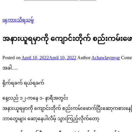
ၾကားသိရသမွ်
အနားယူရမှာကို ကျောင်းတိုက် စည်းကမ်းဖေ
Posted on
April 10, 2022
April 10, 2022
Author
Achawlaymyar
Comm
အခါ….
ရိုက်ရခက် ရယ်ရခက်
နေ့လည် ၁၂-ကနေ ၁- နာရီအတွင်း
အနားယူရမှာကို ကျောင်းတိုက် စည်းကမ်းဖောက်ပြီးဆော့ကစားန
ဘာတွေများ ဆော့နေပါလိမ့် သွားကြည့်လိုက်တော့