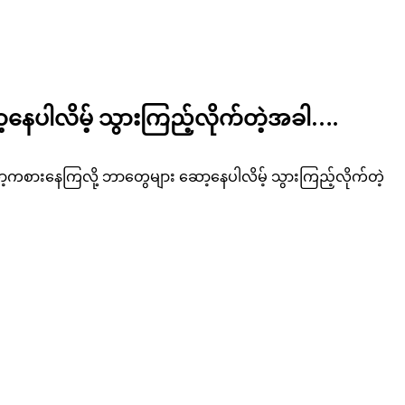
နေပါလိမ့် သွားကြည့်လိုက်တဲ့အခါ….
့ကစားနေကြလို့ ဘာတွေများ ဆော့နေပါလိမ့် သွားကြည့်လိုက်တဲ့