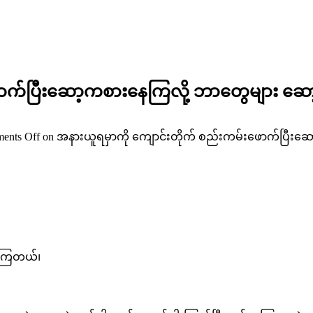
ာက်ပြီးဆော့ကစားနေကြလို့ ဘာတွေများ ဆော့
ents Off
on အနားယူရမှာကို ကျောင်းတိုက် စည်းကမ်းဖောက်ပြီးဆော
ေကြတယ်၊