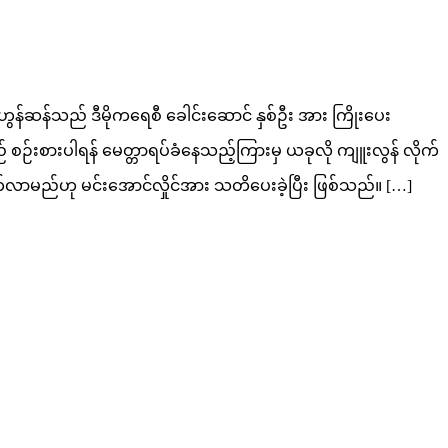
 ဟွန်ဆန်သည် ဒီမိုကရေစီ ခေါင်းဆောင် နှစ်ဦး အား ကြိုးပေး
် စဉ်းစားပါရန် မေတ္တာရပ်ခံနေသည့်ကြားမှ ယခုလို ကျူးလွန် လိုက်
ခိုက်လာမည်ဟု မင်းအောင်လှိုင်အား သတိပေးခဲ့ပြီး ဖြစ်သည်။ […]