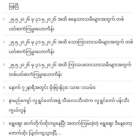
ပြန်ပြီ
၂၅.၅.၂၀၂၆ မှ ၃၁.၅.၂၀၂၆ အထိ စနေသားသမီးများအတွက် တစ်
ပတ်စာကံကြမ္မာဟောကိန်း
၂၅.၅.၂၀၂၆ မှ ၃၁.၅.၂၀၂၆ အထိ သောကြာသားသမီးများအတွက် တစ်
ပတ်စာကံကြမ္မာဟောကိန်း
၂၅.၅.၂၀၂၆ မှ ၃၁.၅.၂၀၂၆ အထိ ကြာသပတေးသားသမီးများအတွက်
တစ်ပတ်စာကံကြမ္မာဟောကိန်း
နောက် ၇၂နာရီအတွင်း မိုးရြာနိုင္ေသာေဒသမ်ား
နာမည်ကျော် လူရွှင်တော်အဖွဲ့ သီးလေးသီးထဲက လူရွှင်တော် ပန်းသီး
ကွယ်လွန်
ရွှေဈေး ဆက်တိုက်ထိုးကျနေပြီ! အတက်ကြမ်းခဲ့တဲ့ ရွှေဈေး ဒီနေ့တော့
ဇောက်ထိုး ပြုတ်ကျသွားပြီ ….