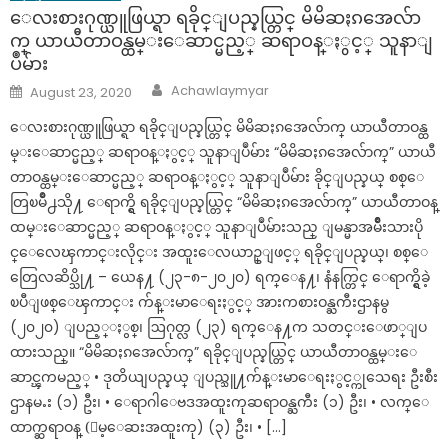
ေလးစားဂုဏ္ယူဖြယ္ရာ ရခိုင္ျပည္နယ္တြင္ မိမိဆႏၵအေလ်ာ
က္ ယာယီတာဝန္ထမ္းေဆာင္မည့္ ဆရာဝန္ႏွင့္ သူနာျ
ပဳမ်ား
Author
Posted
Achawlaymyar
August 23, 2020
on
ေလးစားဂုဏ္ယူဖြယ္ရာ ရခိုင္ျပည္နယ္တြင္ မိမိဆႏၵအေလ်ာက္ ယာယီတာဝန္ထ
မ္းေဆာင္မည့္ ဆရာဝန္ႏွင့္ သူနာျပဳမ်ား “မိမိဆႏၵအေလ်ာက္” ယာယီ
တာဝန္ထမ္းေဆာင္မည့္ ဆရာဝန္ႏွင့္ သူနာျပဳမ်ား ခိုင္ျပည္နယ္ စစ္ေ
တြၿမိဳ႕သို႔ ေရာက္ရွိ ရခိုင္ျပည္နယ္တြင္ “မိမိဆႏၵအေလ်ာက္” ယာယီတာဝန္
ထမ္းေဆာင္မည့္ ဆရာဝန္ႏွင့္ သူနာျပဳမ်ားသည္ ျမန္မာအမ်ိဳးသားပို
င္ေလေၾကာင္းလိုင္း အထူးေလယာဥ္ျဖင့္ ရခိုင္ျပည္နယ္၊ စစ္ေ
တြေလဆိပ္သို႔ – ယေန႔ (၂၃-၈-၂၀၂၀) ရက္ေန႔၊ နံနက္တြင္ ေရာက္ရွိခဲ့
ၿပီျဖစ္ေၾကာင္း က်န္းမာေရးႏွင့္ အားကစားဝန္ႀကီးဌာနမွ
(၂၀၂၀) ျပည့္ႏွစ္၊ ဩဂုတ္လ (၂၃) ရက္ေန႔က သတင္းေဖာ္ျပ
ထားသည္။ “မိမိဆႏၵအေလ်ာက္” ရခိုင္ျပည္နယ္တြင္ ယာယီတာဝန္ထမ္းေ
ဆာင္ၾကမည့္ • ဒုတိယျပည္နယ္ ျပည္သူ႔က်န္းမာေရးႏွင့္ကုသေရး ဦးစီး
ဌာနမႉး (၁) ဦး၊ • ေရာဂါေဗဒအထူးကုဆရာဝန္ႀကီး (၁) ဦး၊ • လက္ေ
ထာက္ဆရာဝန္ (ေမ့ေဆးအထူးကု) (၃) ဦး၊ • […]