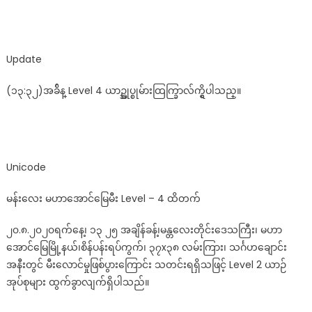
မီး
Level
–
Update
4
ထိ
(၁၃:၃၂)အခ်ိန္ Level 4 ယာဥ္အုပ္စုမ်ားထြက္ခြာလ်က္ရွိပါသည္။
တက္
Unicode
မန်းလေး မဟာအောင်မြေမီး Level – 4 ထိတက်
၂၀.၈.၂၀၂၀ရက်နေ့၊ ၁၃ ၂၅ အချိန်ခန့်၊မန္တလေးတိုင်းဒေသကြီး၊ မဟာ
အောင်မြေမြို့နယ်၊စိန်ပန်းရပ်ကွက်၊ ၃၇x၃၈ လမ်းကြား၊ သင်္ဂဟချောင်း
အနီးတွင် မီးလောင်မှုဖြစ်ပွားကြောင်း သတင်းရရှိသဖြင့် Level 2 ယာဉ်
အုပ်စုများ ထွက်ခွာလျက်ရှိပါသည်။