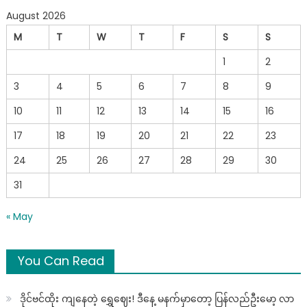
August 2026
M
T
W
T
F
S
S
1
2
3
4
5
6
7
8
9
10
11
12
13
14
15
16
17
18
19
20
21
22
23
24
25
26
27
28
29
30
31
« May
You Can Read
ဒိုင်ဗင်ထိုး ကျနေတဲ့ ရွှေဈေး! ဒီနေ့ မနက်မှာတော့ ပြန်လည်ဦးမော့ လာ