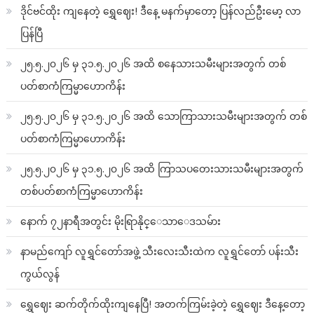
ဒိုင်ဗင်ထိုး ကျနေတဲ့ ရွှေဈေး! ဒီနေ့ မနက်မှာတော့ ပြန်လည်ဦးမော့ လာ
ပြန်ပြီ
၂၅.၅.၂၀၂၆ မှ ၃၁.၅.၂၀၂၆ အထိ စနေသားသမီးများအတွက် တစ်
ပတ်စာကံကြမ္မာဟောကိန်း
၂၅.၅.၂၀၂၆ မှ ၃၁.၅.၂၀၂၆ အထိ သောကြာသားသမီးများအတွက် တစ်
ပတ်စာကံကြမ္မာဟောကိန်း
၂၅.၅.၂၀၂၆ မှ ၃၁.၅.၂၀၂၆ အထိ ကြာသပတေးသားသမီးများအတွက်
တစ်ပတ်စာကံကြမ္မာဟောကိန်း
နောက် ၇၂နာရီအတွင်း မိုးရြာနိုင္ေသာေဒသမ်ား
နာမည်ကျော် လူရွှင်တော်အဖွဲ့ သီးလေးသီးထဲက လူရွှင်တော် ပန်းသီး
ကွယ်လွန်
ရွှေဈေး ဆက်တိုက်ထိုးကျနေပြီ! အတက်ကြမ်းခဲ့တဲ့ ရွှေဈေး ဒီနေ့တော့