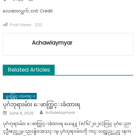
လေးစားလျှက်..crd. Credit.
Post Views:
222
Achawlaymyar
Related Articles
ျပည္တြင္းသတင္း
ပုဂံဘုရားမ်ား ေဖာက္ထြင္းခံထားရ
Author
Posted
Achawlaymyar
June 8, 2020
on
ပုဂံဘုရားမ်ား ေဖာက္ထြင္းခံထားရ ယေန႔ (၈/၆/၂၀၂၀)တြင္ ပုဂံေညာ
င္ဦးဧည့္လမ္းညႊန္မ်ားအသင္းမွ ပုဂံဘုရားမ်ားကို ကင္းပတ္လွည့္လည္ ၾက