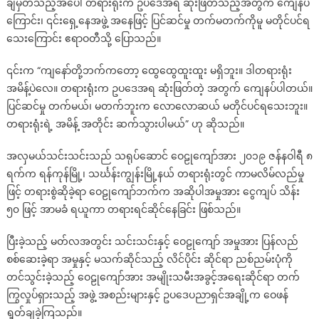
ချမှတ်သည့်အပေါ် တရားရုံးက ဥပဒေအရ ဆုံးဖြတ်သည့်အတွက် ကျေနပ်
ကြောင်း၊ ၎င်းရှေ့နေအဖွဲ့ အနေဖြင့် ပြင်ဆင်မှု တက်မတက်ကိုမူ မတိုင်ပင်ရ
သေးကြောင်း ဧရာဝတီသို့ ပြောသည်။
၎င်းက “ကျနော်တို့ဘက်ကတော့ ထွေထွေထူးထူး မရှိဘူး။ ဒါတရားရုံး
အမိန့်ပဲလေ။ တရားရုံးက ဥပဒေအရ ဆုံးဖြတ်တဲ့ အတွက် ကျေနပ်ပါတယ်။
ပြင်ဆင်မှု တက်မယ်၊ မတက်ဘူးက လောလောဆယ် မတိုင်ပင်ရသေးဘူး။
တရားရုံးရဲ့ အမိန့် အတိုင်း ဆက်သွားပါမယ်” ဟု ဆိုသည်။
အလှမယ်သင်းသင်းသည် သရုပ်ဆောင် ဝေဠုကျော်အား ၂၀၁၉ ဇန်နဝါရီ ၈
ရက်က ရန်ကုန်မြို့၊ သင်္ဃန်းကျွန်းမြို့နယ် တရားရုံးတွင် ကာမလိမ်လည်မှု
ဖြင့် တရားစွဲဆိုခဲ့ရာ ဝေဠုကျော်ဘက်က အဆိုပါအမှုအား ငွေကျပ် သိန်း
၅၀ ဖြင့် အာမခံ ရယူကာ တရားရင်ဆိုင်နေခြင်း ဖြစ်သည်။
ပြီးခဲ့သည့် မတ်လအတွင်း သင်းသင်းနှင့် ဝေဠုကျော် အမှုအား ပြန်လည်
စစ်ဆေးခဲ့ရာ အမှုနှင့် မသက်ဆိုင်သည့် လိင်ပိုင်း ဆိုင်ရာ ညစ်ညမ်းပုံကို
တင်သွင်းခဲ့သည့် ဝေဠုကျော်အား အမျိုးသမီးအခွင့်အရေးဆိုင်ရာ တက်
ကြွလှုပ်ရှားသည့် အဖွဲ့ အစည်းများနှင့် ဥပဒေပညာရှင်အချို့က ဝေဖန်
ရှုတ်ချခဲ့ကြသည်။