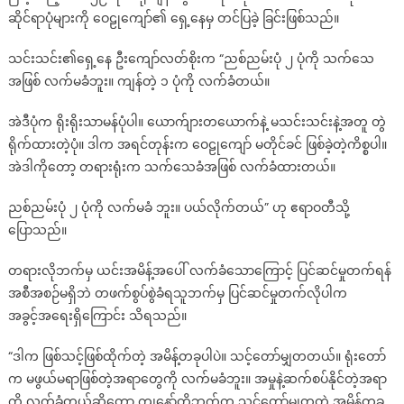
ဆိုင်ရာပုံများကို ဝေဠုကျော်၏ ရှေ့နေမှ တင်ပြခဲ့ ခြင်းဖြစ်သည်။
ပြီ..See
more.
သင်းသင်း၏ရှေ့နေ ဦးကျော်လတ်စိုးက “ညစ်ညမ်းပုံ ၂ ပုံကို သက်သေ
..
အဖြစ် လက်မခံဘူး။ ကျန်တဲ့ ၁ ပုံကို လက်ခံတယ်။
အဲဒီပုံက ရိုးရိုးသာမန်ပုံပါ။ ယောက်ျားတယောက်နဲ့ မသင်းသင်းနဲ့အတူ တွဲ
ရိုက်ထားတဲ့ပုံ။ ဒါက အရင်တုန်းက ဝေဠုကျော် မတိုင်ခင် ဖြစ်ခဲ့တဲ့ကိစ္စပါ။
အဲဒါကိုတော့ တရားရုံးက သက်သေခံအဖြစ် လက်ခံထားတယ်။
ညစ်ညမ်းပုံ ၂ ပုံကို လက်မခံ ဘူး။ ပယ်လိုက်တယ်” ဟု ဧရာဝတီသို့
ပြောသည်။
တရားလိုဘက်မှ ယင်းအမိန့်အပေါ် လက်ခံသောကြောင့် ပြင်ဆင်မှုတက်ရန်
အစီအစဉ်မရှိဘဲ တဖက်စွပ်စွဲခံရသူဘက်မှ ပြင်ဆင်မှုတက်လိုပါက
အခွင့်အရေးရှိကြောင်း သိရသည်။
“ဒါက ဖြစ်သင့်ဖြစ်ထိုက်တဲ့ အမိန့်တခုပါပဲ။ သင့်တော်မျှတတယ်။ ရုံးတော်
က မဖွယ်မရာဖြစ်တဲ့အရာတွေကို လက်မခံဘူး။ အမှုနဲ့ဆက်စပ်နိုင်တဲ့အရာ
ကို လက်ခံတယ်ဆိုတော့ ကျနော်တို့ဘက်က သင့်တော်မျှတတဲ့ အမိန့်တခု