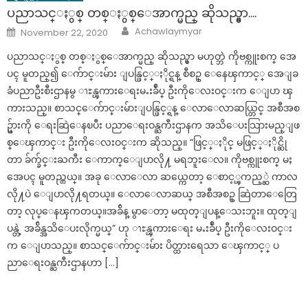
ပညာသင္ႏွစ္ တစ္ႏွစ္ေအာက္မည္ ဆိုသည္မွာ….
Author
Posted
Achawlaymyar
November 22, 2020
on
ပညာသင္ႏွစ္ တစ္ႏွစ္ေအာက္မည္ ဆိုသည္မွာ မဟုတ္ဘဲ ကိုဗစ္ကူးစက္ အေ
ပၚ မူတည္၍ ေက်ာင္းမ်ား ျပန္ဖြင့္ႏိုင္ရန္ စီစဥ္ ေနေၾကာင့္ အေျခ
ခံပညာဦးစီးဌာနမွ ၫႊန္ၾကားေရးမႉးခ်ဳပ္ ဦးကိုေလးဝင္းက ေျပာ ၾ
ကားသည္။ စာသင္ေက်ာင္းမ်ားျပန္ဖြင့္ရန္ ေလာေလာဆယ္တြင္ အစီအစ
ဥ္မ်ားကို ေရးဆြဲေနၿပီး ပညာေရးဝန္ႀကီးဌာနက အသိေပးသြားမည္ျဖ
စ္ေၾကာင္း ဦးကိုေလးဝင္းက ဆိုသည္။ “ဖြင့္ႏိုင္ မဖြင့္ႏိုင္ဆို
တာ ခ်က္ခ်င္းႀကီး ေကာက္ေျပာလို႔ မရဘူးေလ။ ကိုဗစ္ကူးစက္ မႈ
အေပၚ မူတည္တယ္။ အခု ေလာေလာ ဆယ္ကေတာ့ ေစာင့္ၾကည့္ဆဲ ကာလ
လို႔ပဲ ေျပာလို႔ရတယ္။ ေလာေလာဆယ္ အစီအစဥ္ ဆြဲတာေတြေ
တာ့ လုပ္ေနၾကတယ္။အခ်ိန္ မွာေတာ့ မထုတ္ျပန္ေသးဘူး။ ထုတ္ျ
ပန္တဲ့ အခ်ိန္အသိေပးလိုက္မယ္” ဟု ၫႊန္ၾကားေရး မႉးခ်ဳပ္ ဦးကိုေလးဝင္း
က ေျပာသည္။ စာသင္ေက်ာင္းမ်ား ပိတ္ထားရေသာ ေၾကာင့္ ပ
ညာေရးဝန္ႀကီးဌာနဟာ […]