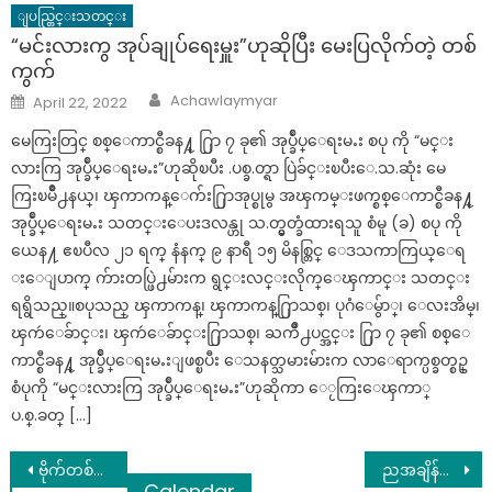
ျပည္တြင္းသတင္း
“မင်းလားကွ အုပ်ချုပ်ရေးမှူး”ဟုဆိုပြီး မေးပြလိုက်တဲ့ တစ်
ကွက်
Author
Posted
Achawlaymyar
April 22, 2022
on
မေကြးတြင္ စစ္ေကာင္စီခန႔္ ႐ြာ ၇ ခု၏ အုပ္ခ်ဳပ္ေရးမႉး စပု ကို “မင္း
လားကြ အုပ္ခ်ဳပ္ေရးမႉး”ဟုဆိုၿပီး .ပစ္ခ.တ္ရာ ပြဲခ်င္းၿပီးေ.သ.ဆုံး မေ
ကြးၿမိဳ႕နယ္၊ ၾကာကန္ေက်း႐ြာအုပ္စုမွ အၾကမ္းဖက္စစ္ေကာင္စီခန႔္
အုပ္ခ်ဳပ္ေရးမႉး သတင္းေပးဒလန္ဟု သ.တ္မွတ္ခံထားရသူ စံမူ (ခ) စပု ကို
ယေန႔ ဧၿပီလ ၂၁ ရက္ နံနက္ ၉ နာရီ ၁၅ မိနစ္တြင္ ေဒသကာကြယ္ေရ
းေျပာက္ က်ားတပ္ဖြဲ႕မ်ားက ရွင္းလင္းလိုက္ေၾကာင္း သတင္း
ရရွိသည္။စပုသည္ ၾကာကန္၊ ၾကာကန္႐ြာသစ္၊ ပုဂံေမွ်ာ္၊ ေလးအိမ္၊
ၾကဴေခ်ာင္း၊ ၾကဴေခ်ာင္း႐ြာသစ္၊ ႀကိဳ႕ပင္အင္း ႐ြာ ၇ ခု၏ စစ္ေ
ကာင္စီခန႔္ အုပ္ခ်ဳပ္ေရးမႉးျဖစ္ၿပီး ေသနတ္သမားမ်ားက လာေရာက္ပစ္ခတ္စဥ္
စံပုကို “မင္းလားကြ အုပ္ခ်ဳပ္ေရးမႉး”ဟုဆိုကာ ေႂကြးေၾကာ္
ပ.စ္.ခတ္ […]
Post
ဗိုက်တစ်နေရာတည်းမှာတင် အဆီတွေစုနေသူတွေအတွက် ဗိုက်ချပ်စေယ့်နည်းလမ်း (၉) ခု
ညအချိန်တွင်အိမ်ထဲဝင်လာသည့်မြွေဟောက်ကသခင်ဖြစ်သူကိုအန္တရာယ်ပြုမှာစိုးရိမ်လို့ seemore…..
Calendar