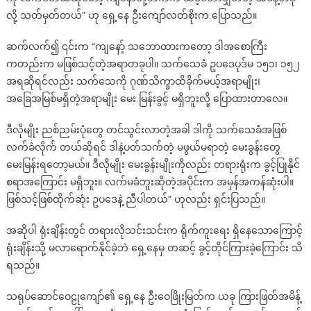
လို့ သတ်မှတ်တယ်” ဟု ရှေ့နေ ဦးကျော်လတ်စိုးက ပြောသည်။
ဆက်လက်၍ ၎င်းက “ကျနော့် သဘောထားကတော့ ဒါအစောကြီး
ကတည်းက မဖြစ်သင့်တဲ့အရာတခုပါ။ သက်သေခံ ဥပဒေပုဒ်မ ၁၅၁၊ ၁၅၂
အရဆိုရင်လည်း သက်သေကို ဂုဏ်သိက္ခာထိခိုက်မယ့်အရာမျိုး၊
အခြေအမြစ်မရှိတဲ့အရာမျိုး မေး မြန်းခွင့် မရှိဘူးလို့ ပြောထားတာလေ။
ဒီလိုမျိုး ညစ်ညမ်းပုံတွေ တင်သွင်းလာတဲ့အခါ ဒါကို သက်သေခံအဖြစ်
လက်ခံလိုက် တယ်ဆိုရင် ဒါနဲ့ပတ်သက်တဲ့ မဖွယ်မရာတဲ့ မေးခွန်းတွေ
မေးမြန်းရတော့မယ်။ ဒီလိုမျိုး မေးခွန်းမျိုးကိုလည်း တရားရုံးက ခွင့်ပြုနိုင်
စရာအကြောင်း မရှိဘူး။ လက်မခံဘူးဆိုတဲ့အပိုင်းက အမှန်အကန်ဆုံးပါ။
ဖြစ်သင့်ဖြစ်ထိုက်ဆုံး ဥပဒေနဲ့ ညီပါတယ်” ဟုလည်း ရှင်းပြသည်။
အဆိုပါ ရုံးချိန်းတွင် တရားလိုသင်းသင်းက ရိုက်ကူးရေး ရှိနေသောကြောင့်
ရုံးချိန်းသို့ မလာရောက်နိုင်ခဲ့ဘဲ ရှေ့နေမှ တဆင့် ခွင့်တိုင်ကြားခဲ့ကြောင်း သိ
ရသည်။
သရုပ်ဆောင်ဝေဠုကျော်၏ ရှေ့နေ ဦးဝေဖြိုးမြတ်က ယခု ကြားဖြတ်အမိန့်