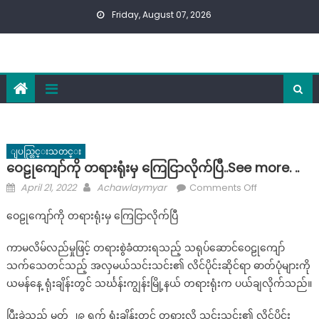
Skip
Friday, August 07, 2026
to
content
ျပည္တြင္းသတင္း
ဝေဠုကျော်ကို တရားရုံးမှ ကြေငြာလိုက်ပြီ..See more. ..
Posted
Author
on
April 21, 2022
Achawlaymyar
Comments Off
on
ဝေ
ဝေဠုကျော်ကို တရားရုံးမှ ကြေငြာလိုက်ပြီ
ဠု
ကျော်
ကာမလိမ်လည်မှုဖြင့် တရားစွဲခံထားရသည့် သရုပ်ဆောင်ဝေဠုကျော်
ကို
သက်သေတင်သည့် အလှမယ်သင်းသင်း၏ လိင်ပိုင်းဆိုင်ရာ ဓာတ်ပုံများကို
တရားရုံး
ယမန်နေ့ ရုံးချိန်းတွင် သင်္ဃန်းကျွန်းမြို့နယ် တရားရုံးက ပယ်ချလိုက်သည်။
မှ
ကြေငြာ
ပြီးခဲ့သည့် မတ် ၂၉ ရက် ရုံးချိန်းတွင် တရားလို သင်းသင်း၏ လိင်ပိုင်း
လိုက်