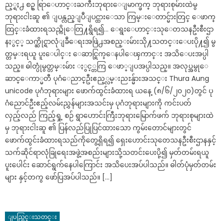
ည့္ရႈ႕ စဥ္ ရြာေဟာင္းႀကီးဘုရားေျမာက္ဖက္ ဘုရားစုမ်ားထဲမွ
ဘုရားငါးဆူ ၏ ျပန္လည္ျပဳျပင္ထားေသာ ကြမ္းေတာင္မ်ားတြင္ ေဖာက္
ထြင္းခံထားရသည္ကိုေတြ႔ရွိရ၍… ေရွးေဟာင္းသုေတသနဦးစီးဌာ
နႏွင့္ သက္ဆိုင္ရာလုံျခဳေရးအဖြဲ႕အစည္းမ်ားသို႔သတင္းေပးပို႔၍ မွ
တ္တမ္းရယူ ပူးေပါင္း ေဆာင္ရြက္ေနပါေၾကာင္း အသိေပးအပ္ပါ
သည္။ ဓါတ္ပုံမွတ္တမ္းမ်ား ႏွင့္တကြ ေဖာ္ျပအပ္ပါသည္။ အလုပ္အမွုေ
ဆာင္ေကာ္မတီ ပုဂံေညာင္ဦးဧည့္လမ္းညႊန္မ်ားအသင္း Thura Aung
unicode ပုဂံဘုရားများ ဖောက်ထွင်းခံထားရ ယနေ့ (၈/၆/၂၀၂၀)တွင် ပု
ဂံညောင်ဦးဧည့်လမ်းညွှန်များအသင်းမှ ပုဂံဘုရားများကို ကင်းပတ်
လှည့်လည် ကြည့်ရှု့ စဉ် ရွာဟောင်းကြီးဘုရားမြောက်ဖက် ဘုရားစုများထဲ
မှ ဘုရားငါးဆူ ၏ ပြန်လည်ပြုပြင်ထားသော ကွမ်းတောင်များတွင်
ဖောက်ထွင်းခံထားရသည်ကိုတွေ့ရှိရ၍ ရှေးဟောင်းသုတေသနဦးစီးဌာနနှင့်
သက်ဆိုင်ရာလုံခြုရေးအဖွဲ့အစည်းများသို့သတင်းပေးပို့၍ မှတ်တမ်းရယူ
ပူးပေါင်း ဆောင်ရွက်နေပါကြောင်း အသိပေးအပ်ပါသည်။ ဓါတ်ပုံမှတ်တမ်း
များ နှင့်တကွ ဖော်ပြအပ်ပါသည်။ […]
ျပည္တြင္းသတင္း