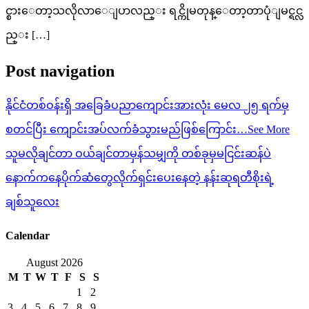
င္စားေတာ့သလိုလာေျပာလည္း ရင္ကိုမတုန္ေတာ့တာပုံျမင္ရင္လ
ည္း […]
Post navigation
နိုင်ငံတစ်ဝန်းရှိ အခြေခံပညာကျောင်းအားလုံး မေလ ၂၅ ရက်မှ
စတင်ပြီး ကျောင်းအပ်လက်ခံသွားမည်ဖြစ်ကြောင်း…See More
သူမလိုချင်တာ ဝယ်ချင်တာမှန်သမျှကို တစ်ခုမှမငြင်းဆန်ပဲ
နောက်ကနေပိုက်ဆံတွေလိုက်ရှင်းပေးနေတဲ့ နန်းဆုရတီစိုးရဲ့
ချစ်သူလေး
Calendar
August 2026
M
T
W
T
F
S
S
1
2
3
4
5
6
7
8
9