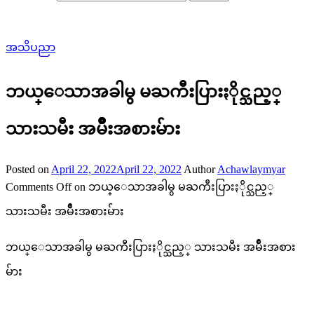
အသိပညာ
ဘယ္ေသာအခါမွ မႀကီးပြားႏိုင္သည့္
သားသမီး အမ်ိဳးအစားမ်ား
Posted on
April 22, 2022
April 22, 2022
Author
Achawlaymyar
Comments Off
on ဘယ္ေသာအခါမွ မႀကီးပြားႏိုင္သည့္
သားသမီး အမ်ိဳးအစားမ်ား
ဘယ္ေသာအခါမွ မႀကီးပြားႏိုင္သည့္ သားသမီး အမ်ိဳးအစား
မ်ား