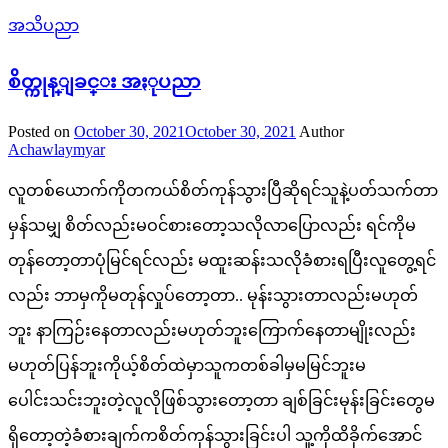
အသိပညာ
စိတ္ကုန္ျခင္း အႏုပညာ
Posted on
October 30, 2021
October 30, 2021
Author
Achawlaymyar
လူတစ်ယောက်ကိုတကယ်စိတ်ကုန်သွားပြီဆိုရင်သူနဲ့ပတ်သက်တာ
မှန်သမျှ စိတ်လည်းမဝင်စားတော့သလိုလာပြောလည်း ရင်ကိုမ
တုန်တော့တာပုံမြင်ရင်လည်း မထူးဆန်းသလိုခံစားရပြီးလူတွေ့ရင်
လည်း ဘာမှကိုမတုန်လှုပ်တော့တာ.. မုန်းသွားတာလည်းမဟုတ်
ဘူး နာကြဉ်းနေတာလည်းမဟုတ်ဘူးကြောက်နေတာမျိုးလည်း
မဟုတ်ပြန်ဘူးကိုယ့်စိတ်ထဲမှာသူကတစ်ခါမှမမြင်ဘူးမ
ပေါင်းသင်းဘူးတဲ့လူလိုဖြစ်သွားတော့တာ ချစ်ခြင်းမုန်းခြင်းတွေမ
ရှိတော့တဲ့ခံစားချက်ကစိတ်ကုန်သွားခြင်းပါ သူ့ကိုထိခိုက်အောင်