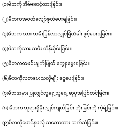
(၁)မိဘကို အိမ်စောင့်ထားခြင်း။
(၂)မိဘကအဝတ်လျှော်ဖွတ်ပေးရခြင်း။
(၃)မိဘက သား သမီးပြန်လာလျှင်ခြံတံခါး ဖွင့်ပေးရခြင်း။
(၄)မိဘကိုသား သမီး ထိန်းခိုင်းခြင်း။
(၅)မိဘကထမင်းချက်ပြုတ် ကျွေးမွေးရခြင်း။
(၆)မိဘကိုလစာပေးသလိုမျိုး ငွေပေးခြင်း။
(၇)မိဘအမှားပြုလျှင်လူရှေ့သူရှေ့ ဆူပူအပြစ်တင်ခြင်း။
(၈) မိဘက ဘုရားရှိခိုးလျှင်ကျယ်ခြင်း တိုးခြင်းကို ကဲ့ရဲ့ခြင်း။
(၉)မိဘကိုမောင်နှမလို သဘောထား ဆက်ဆံခြင်း။