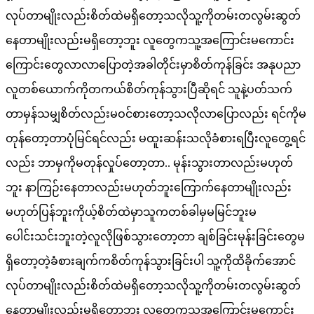
လုပ်တာမျိုးလည်းစိတ်ထဲမရှိတော့သလိုသူ့ကိုတမ်းတလွမ်းဆွတ်
နေတာမျိုးလည်းမရှိတော့ဘူး လူတွေကသူ့အကြောင်းမကောင်း
ကြောင်းတွေလာလာပြောတဲ့အခါတိုင်းမှာစိတ်ကုန်ခြင်း အနုပညာ
လူတစ်ယောက်ကိုတကယ်စိတ်ကုန်သွားပြီဆိုရင် သူနဲ့ပတ်သက်
တာမှန်သမျှစိတ်လည်းမဝင်စားတော့သလိုလာပြောလည်း ရင်ကိုမ
တုန်တော့တာပုံမြင်ရင်လည်း မထူးဆန်းသလိုခံစားရပြီးလူတွေ့ရင်
လည်း ဘာမှကိုမတုန်လှုပ်တော့တာ.. မုန်းသွားတာလည်းမဟုတ်
ဘူး နာကြဉ်းနေတာလည်းမဟုတ်ဘူးကြောက်နေတာမျိုးလည်း
မဟုတ်ပြန်ဘူးကိုယ့်စိတ်ထဲမှာသူကတစ်ခါမှမမြင်ဘူးမ
ပေါင်းသင်းဘူးတဲ့လူလိုဖြစ်သွားတော့တာ ချစ်ခြင်းမုန်းခြင်းတွေမ
ရှိတော့တဲ့ခံစားချက်ကစိတ်ကုန်သွားခြင်းပါ သူ့ကိုထိခိုက်အောင်
လုပ်တာမျိုးလည်းစိတ်ထဲမရှိတော့သလိုသူ့ကိုတမ်းတလွမ်းဆွတ်
နေတာမျိုးလည်းမရှိတော့ဘူး လူတွေကသူ့အကြောင်းမကောင်း