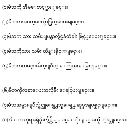
(၁)မိဘကို အိမ္ေစာင့္ထားျခင္း။
(၂)မိဘကအဝတ္ေလွ်ာ္ဖြတ္ေပးရျခင္း။
(၃)မိဘက သား သမီးျပန္လာလွ်င္ၿခံတံခါး ဖြင့္ေပးရျခင္း။
(၄)မိဘကိုသား သမီး ထိန္းခိုင္းျခင္း။
(၅)မိဘကထမင္းခ်က္ျပဳတ္ ေကြၽးေမြးရျခင္း။
(၆)မိဘကိုလစာေပးသလိုမ်ိဳး ေငြေပးျခင္း။
(၇)မိဘအမွားျပဳလွ်င္လူေရွ႕သူေရွ႕ ဆူပူအျပစ္တင္ျခင္း။
(၈) မိဘက ဘုရားရွိခိုးလွ်င္က်ယ္ျခင္း တိုးျခင္းကို ကဲ့ရဲ႕ျခင္း။