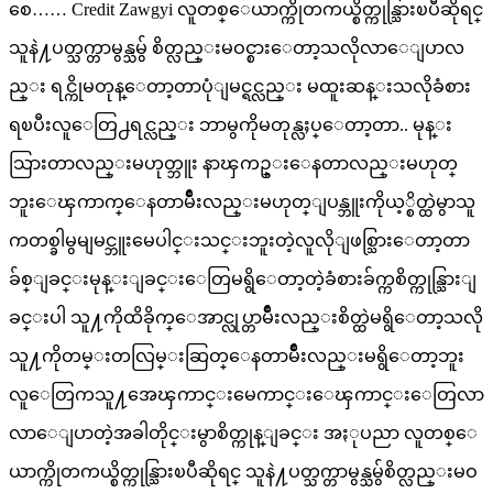
စေ…… Credit Zawgyi လူတစ္ေယာက္ကိုတကယ္စိတ္ကုန္သြားၿပီဆိုရင္
သူနဲ႔ပတ္သက္တာမွန္သမွ် စိတ္လည္းမဝင္စားေတာ့သလိုလာေျပာလ
ည္း ရင္ကိုမတုန္ေတာ့တာပုံျမင္ရင္လည္း မထူးဆန္းသလိုခံစား
ရၿပီးလူေတြ႕ရင္လည္း ဘာမွကိုမတုန္လႈပ္ေတာ့တာ.. မုန္း
သြားတာလည္းမဟုတ္ဘူး နာၾကဥ္းေနတာလည္းမဟုတ္
ဘူးေၾကာက္ေနတာမ်ိဳးလည္းမဟုတ္ျပန္ဘူးကိုယ့္စိတ္ထဲမွာသူ
ကတစ္ခါမွမျမင္ဘူးမေပါင္းသင္းဘူးတဲ့လူလိုျဖစ္သြားေတာ့တာ
ခ်စ္ျခင္းမုန္းျခင္းေတြမရွိေတာ့တဲ့ခံစားခ်က္ကစိတ္ကုန္သြားျ
ခင္းပါ သူ႔ကိုထိခိုက္ေအာင္လုပ္တာမ်ိဳးလည္းစိတ္ထဲမရွိေတာ့သလို
သူ႔ကိုတမ္းတလြမ္းဆြတ္ေနတာမ်ိဳးလည္းမရွိေတာ့ဘူး
လူေတြကသူ႔အေၾကာင္းမေကာင္းေၾကာင္းေတြလာ
လာေျပာတဲ့အခါတိုင္းမွာစိတ္ကုန္ျခင္း အႏုပညာ လူတစ္ေ
ယာက္ကိုတကယ္စိတ္ကုန္သြားၿပီဆိုရင္ သူနဲ႔ပတ္သက္တာမွန္သမွ်စိတ္လည္းမဝ