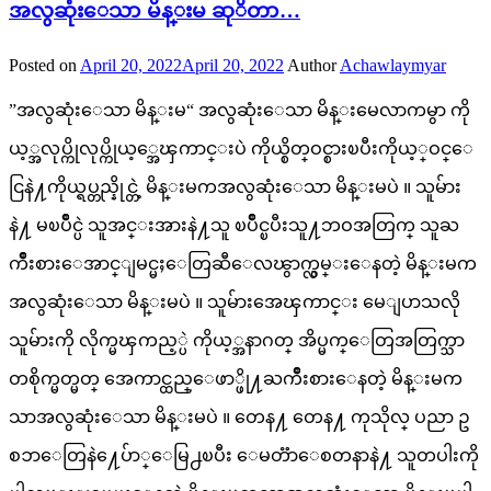
အလွဆုံးေသာ မိန္းမ ဆုိတာ…
Posted on
April 20, 2022
April 20, 2022
Author
Achawlaymyar
”အလွဆုံးေသာ မိန္းမ“ အလွဆုံးေသာ မိန္းမေလာကမွာ ကို
ယ့္အလုပ္ကိုလုပ္ကိုယ့္အေၾကာင္းပဲ ကိုယ္စိတ္ဝင္စားၿပီးကိုယ့္ဝင္ေ
ငြနဲ႔ကိုယ္ရပ္တည္နိုင္တဲ့ မိန္းမကအလွဆုံးေသာ မိန္းမပဲ ။ သူမ်ား
နဲ႔ မၿပိဳင္ပဲ သူအင္းအားနဲ႔သူ ၿပိဳင္ၿပီးသူ႔ဘဝအတြက္ သူႀ
ကိဳးစားေအာင္ျမင္မႈေတြဆီေလၽွာက္လွမ္းေနတဲ့ မိန္းမက
အလွဆုံးေသာ မိန္းမပဲ ။ သူမ်ားအေၾကာင္း မေျပာသလို
သူမ်ားကို လိုက္မၾကည့္ပဲ ကိုယ့္အနာဂတ္ အိပ္မက္ေတြအတြက္သာ
တစိုက္မတ္မတ္ အေကာင္ထည္ေဖာ္ဖို႔ႀကိဳးစားေနတဲ့ မိန္းမက
သာအလွဆုံးေသာ မိန္းမပဲ ။ တေန႔ တေန႔ ကုသိုလ္ ပညာ ဥ
စၥာေတြနဲ႔ေပ်ာ္ေမြ႕ၿပီး ေမတၱာေစတနာနဲ႔ သူတပါးကို