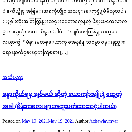
ပါလမ္းျပေပးေနတဲ့ မိန္းမကသာအလွဆုံးေသာ မိန္းမပါ
ပဲ ။ ကိုယ္ပိုင္ အစြမ္းအစကိုယ္ပိုင္ အလင္းေရာင္နဲ႔မိမိသူတပါး
ႏွစ္ပါးလုံးအတြက္ထြန္းလင္းေတာက္ပေနတဲ့ မိန္းမကေလာက
မွာ အလွဆုံးေသာ မိန္းမပါပဲ ။ ” အျပဳံးေတြနဲ႔ ဆက္ေ
လၽွာက္ပါ “ မိန္းမတစ္ေယာက္ အေနနဲ႔ ဘဝမွာ ဝမ္းနည္း
စရာ ၊နာက်င္ေၾကကြဲစရာ၊ […]
အသိပညာ
ခန္ဓာကိုယ်ရမှ ချစ်မယ် ဆိုတဲ့ ယောကျ်ားမျိုးနဲ့ တွေ့တဲ့
အခါ (မိန်းကလေးများအထူးဖတ်ထားသင့်ပါတယ်)
Posted on
May 19, 2021
May 19, 2021
Author
Achawlaymyar