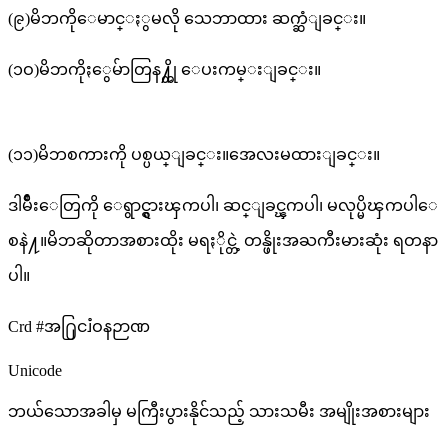
(၉)မိဘကိုေမာင္ႏွမလို သေဘာထား ဆက္ဆံျခင္း။
(၁ဝ)မိဘကိုႏွေမ်ာတြန႔္တို ေပးကမ္းျခင္း။
(၁၁)မိဘစကားကို ပစ္ပယ္ျခင္း။အေလးမထားျခင္း။
ဒါမ်ိဳးေတြကို ေရွာင္ရွားၾကပါ၊ ဆင္ျခင္ၾကပါ၊ မလုပ္မိၾကပါေ
စနဲ႔။မိဘဆိုတာအစားထိုး မရႏိုင္တဲ့ တန္ဖိုးအႀကီးမားဆုံး ရတနာ
ပါ။
Crd #အ႐ြငၨဝနဉာဏ
Unicode
ဘယ်သောအခါမှ မကြီးပွားနိုင်သည့် သားသမီး အမျိုးအစားများ