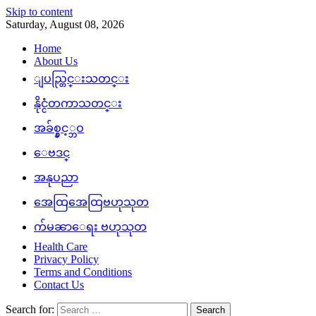
Skip to content
Saturday, August 08, 2026
Home
About Us
ျပည္တြင္းသတင္း
နိုင္ငံတကာသတင္း
အခ်စ္နွင့္ဘဝ
ေဗဒင္
အနုပညာ
အေထြအေထြဗဟုသုတ
က်မၼာေရး ဗဟုသုတ
Health Care
Privacy Policy
Terms and Conditions
Contact Us
Search for: