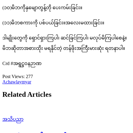
(၁ဝ)မိဘကိုနှမျောတွန့်တို ပေးကမ်းခြင်း။
(၁၁)မိဘစကားကို ပစ်ပယ်ခြင်း။အလေးမထားခြင်း။
ဒါမျိုးတွေကို ရှောင်ရှားကြပါ၊ ဆင်ခြင်ကြပါ၊ မလုပ်မိကြပါစေနဲ့။
မိဘဆိုတာအစားထိုး မရနိုင်တဲ့ တန်ဖိုးအကြီးမားဆုံး ရတနာပါ။
Crd #အရွင္ဇဝနဉာဏ
Post Views:
277
Achawlaymyar
Related Articles
အသိပညာ