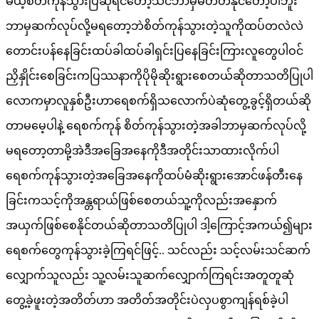
မယ့်စိတ်ကုန်သွားပြီဆိုရင်တော့သင်ဘာမှမတတ်နိုင်တော့ပါဘူး
ဘာမှဆက်လုပ်လို့မရတော့ဘဲစိတ်ကုန်သွားတဲ့သူကိုထပ်တလဲလဲ
တောင်းပန်နေခြင်းထပ်ခါထပ်ခါရှင်းပြနေခြင်းကြားလူတွေပါဝင်
ညှိနှိုင်းစေခြင်းကပြဿနာကိုပိုမိုဆိုးရွားစေတယ်ဆိုတာသတိပြုပါ
လောကမှာလူနှစ်ဦးဟာရေစက်ရှိသလောက်ပဲဆုံတွေ့ခွင့်ရှိတယ်ဆို
တာမမေ့ပါနဲ့ ရေစက်ကုန် စိတ်ကုန်သွားတဲ့အခါဘာမှဆက်လုပ်လို့
မရတော့တာမို့အဲဒီအခြေအနေကိုဒီအတိုင်းသာထားလိုက်ပါ
ရေစက်ကုန်သွားတဲ့အခြေအနေကိုထပ်မံဆိုးရွားအောင်ဖန်တီးနေ
ခြင်းကသင့်ကိုအန္တရာယ်ဖြစ်စေတယ်သူ့ကိုလည်းအနှောက်
အယှက်ဖြစ်စေနိုင်တယ်ဆိုတာသတိပြုပါ ဒါ့ကြောင့်အကယ်၍များ
ရေစက်တွေကုန်သွားခဲ့ကြရင်ဖြင့်.. သင်လည်း သင့်လမ်းသင်ဆက်
လျှောက်သူလည်း သူ့လမ်းသူဆက်လျှောက်ကြရင်းအတူတူဆုံ
တွေ့ခဲ့ဖူးတဲ့အတိတ်ဟာ အတိတ်အတိုင်းပဲလှပစွာကျန်ရစ်ခဲ့ပါ