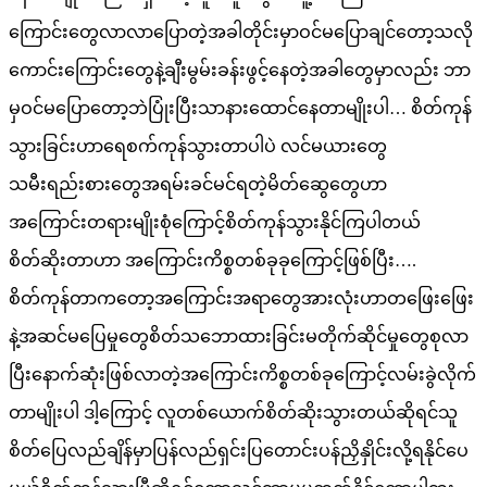
ကြောင်းတွေလာလာပြောတဲ့အခါတိုင်းမှာဝင်မပြောချင်တော့သလို
ကောင်းကြောင်းတွေနဲ့ချီးမွမ်းခန်းဖွင့်နေတဲ့အခါတွေမှာလည်း ဘာ
မှဝင်မပြောတော့ဘဲပြုံးပြီးသာနားထောင်နေတာမျိုးပါ… စိတ်ကုန်
သွားခြင်းဟာရေစက်ကုန်သွားတာပါပဲ လင်မယားတွေ
သမီးရည်းစားတွေအရမ်းခင်မင်ရတဲ့မိတ်ဆွေတွေဟာ
အကြောင်းတရားမျိုးစုံကြောင့်စိတ်ကုန်သွားနိုင်ကြပါတယ်
စိတ်ဆိုးတာဟာ အကြောင်းကိစ္စတစ်ခုခုကြောင့်ဖြစ်ပြီး….
စိတ်ကုန်တာကတော့အကြောင်းအရာတွေအားလုံးဟာတဖြေးဖြေး
နဲ့အဆင်မပြေမှုတွေစိတ်သဘောထားခြင်းမတိုက်ဆိုင်မှုတွေစုလာ
ပြီးနောက်ဆုံးဖြစ်လာတဲ့အကြောင်းကိစ္စတစ်ခုကြောင့်လမ်းခွဲလိုက်
တာမျိုးပါ ဒါ့ကြောင့် လူတစ်ယောက်စိတ်ဆိုးသွားတယ်ဆိုရင်သူ
စိတ်ပြေလည်ချိန်မှာပြန်လည်ရှင်းပြတောင်းပန်ညှိနှိုင်းလို့ရနိုင်ပေ