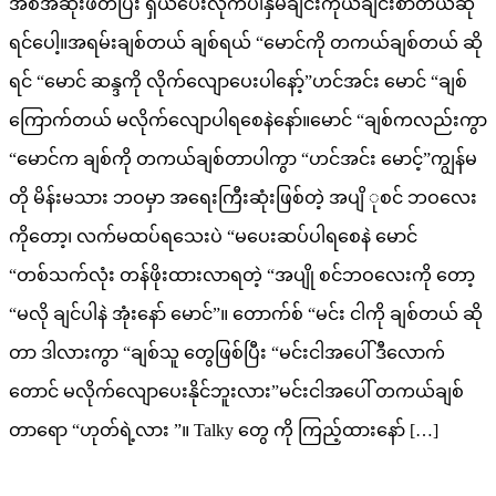
အစအဆုံးဖတ်ပြီး ရှယ်ပေးလိုက်ပါနှမချင်းကိုယ်ချင်းစာတယ်ဆို
ရင်ပေါ့။အရမ်းချစ်တယ် ချစ်ရယ် “မောင်ကို တကယ်ချစ်တယ် ဆို
ရင် “မောင် ဆန္ဒကို လိုက်လျောပေးပါနော့်”ဟင်အင်း မောင် “ချစ်
ကြောက်တယ် မလိုက်လျောပါရစေနဲနော်။မောင် “ချစ်ကလည်းကွာ
“မောင်က ချစ်ကို တကယ်ချစ်တာပါကွာ “ဟင်အင်း မောင့်”ကျွန်မ
တို မိန်းမသား ဘဝမှာ အရေးကြီးဆုံးဖြစ်တဲ့ အပျိ ုစင် ဘဝလေး
ကိုတော့၊ လက်မထပ်ရသေးပဲ “မပေးဆပ်ပါရစေနဲ မောင်
“တစ်သက်လုံး တန်ဖိုးထားလာရတဲ့ “အပျို စင်ဘဝလေးကို တော့
“မလို ချင်ပါနဲ အုံးနော် မောင်”။ တောက်စ် “မင်း ငါကို ချစ်တယ် ဆို
တာ ဒါလားကွာ “ချစ်သူ တွေဖြစ်ပြီး “မင်းငါအပေါ် ဒီလောက်
တောင် မလိုက်လျောပေးနိုင်ဘူးလား”မင်းငါအပေါ် တကယ်ချစ်
တာရော “ဟုတ်ရဲ့လား ”။ Talky တွေ ကို ကြည့်ထားနော် […]