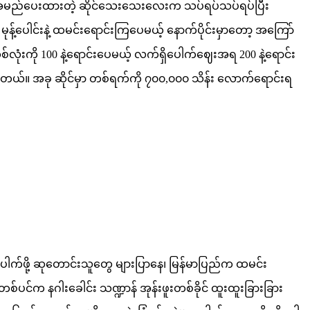
)လို့အမည်ပေးထားတဲ့ ဆိုင်သေးသေးလေးက သပ်ရပ်သပ်ရပ်ပြီး
်ပေါင်းနဲ့ ထမင်းရောင်းကြပေမယ့် နောက်ပိုင်းမှာတော့ အကြော်
းကို 100 နဲ့ရောင်းပေမယ့် လက်ရှိပေါက်ဈေးအရ 200 နဲ့ရောင်း
ေးပါတယ်။ အခု ဆိုင်မှာ တစ်ရက်ကို ၇၀၀,၀၀၀ သိန်း လောက်ရောင်းရ
းထီ ပေါက်ဖို့ ဆုတောင်းသူတွေ များပြာနေ၊ မြန်မာပြည်က ထမင်း
င် တစ်ပင်က နဂါးခေါင်း သဏ္ဍာန် အုန်းဖူးတစ်ခိုင် ထူးထူးခြားခြား