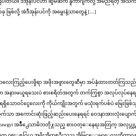
ါတယ်။ ဒီအုန်းပင်ဟာ ဆွမ်ဆက် နူကာဂျက်လို့ အမည်ရတဲ့ အသက် ၅၆ 
စ်လို့ အဲဒီအုန်းပင်ကို အမွှေးနံ့သာတွေနဲ့ […]
းကြည့်ပေးဖို့ရာ အဖိုးအဖွားတွေဆီမှာ အပ်နှံထားတတ်ကြသည်။ ယခ
ရကာ အနားမယူရသေးပဲ စားစရိတ်အတွက် တက်ကြွစွာ အလုပ်လုပ်နေရဆဲ
ရှိသောဝင်ငွေလေးကို ကိုယ်ကျိုးအတွက် မသုံးရက်ပစ်ပဲ မြေးဖြစ်သူအ
တွက်သာ အကောင်းဆုံးဖြည့်ဆည်းပေးနေရရင် ဝေဒနာအားလုံးပျောက
Crd zawgyi အခ်ိဳ႕ေသာမိဘတို႔သည္ စားဝတ္ေနေရးအတြက္ အလုပ္
က္ ၇၈ႏွစ္အ႐ြယ္ အဖိုးအိုတစ္ဦးသည္ အိမ္တြင္ေျမးေလးကိုတာဝန္ယ