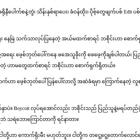
ပေါက်စနဲ့တွဲ၊ သိန်းနှစ်ရာပေး၊ ခံဝန်ထိုး၊ ပိုစ့်တွေဖျက်ပစ် Edit ပစ်
သွားပြီး နေမြဲ သက်သာလုပ်ပြနေတဲ့ အယ်မထက်စာရင် ဘစိုင်းဟာ စောက်
့အရေး ဖေ့စ်ဘုတ်ပေါ်ကနေ ဖအေသူခိုးကို ဖေဖေ့ကိုချစ်ပါတယ်၊ ပြ
ပေါ်လာတဲ့ ဟာမတွေထက်စာရင် ဘစိုင်းဟာ စောက်ရှက်ရှိတယ်။
ောက်ဟာ ဖေ့စ်ဘုတ်ပေါ် ပြန်ပေါ်လာလို့ အဆဲခံရမှာ ကြောက်နေတဲ့ 
ှာပဲ။ Boycott လုပ်ရအောင်လည်း ဘစိုင်းသည် ပြည်သူနဲ့မရပ်တည်
ဲဘဲ သရဲဘောကြောင်တာကို ရင်နာတာ။
ါတို့ဟာ ကောက်ရိုးမီး မဟုတ်ဘူး။ ငါတို့က တငွေ့ငွေ့တောက်လောင်နေ