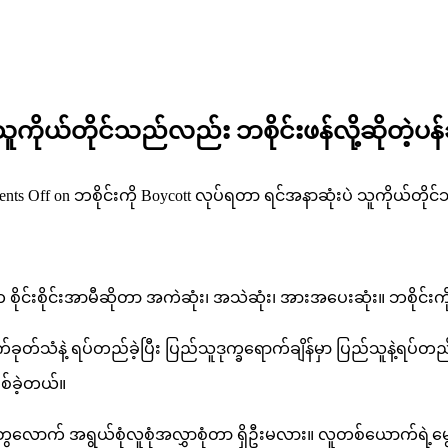
သူကိုယ်တိုင်သည်လည်း ဘစိုင်းဖန်လို့ဆိုတဲ့ပ
nts Off
on ဘစိုင်းကို Boycott လုပ်ရတာ ရင်အနာဆုံးပဲ သူကိုယ်တိုင်
င်းစိုင်းအာမီဆိုတာ အကဲဆုံး၊ အသဲဆုံး၊ အားအပေးဆုံး။ ဘစိုင်းကို
တ်သံနဲ့ ရပ်တည်ခဲ့ပြီး ပြည်သူဒုက္ခရောက်ချိန်မှာ ပြည်သူနဲ့ရပ်တည်
စ်ခဲ့တယ်။
ွေလောက် အရွယ်စုံလူစုံအလွှာစုံတာ ရှိဦးမလား။ လူတစ်ယောက်ရဲ့မွေး