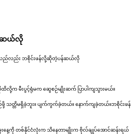
န်ဆယ်လို
သည်လည်း ဘစိုင်းဖန်လို့ဆိုတဲ့ပန်ဆယ်လို
ထိလို့က မီးပွင့်ရုံမက ဆွေစဉ်မျိုးဆက် ပြာပါကျသွားမယ်။
ဖို့ သတ္တိမရှိခဲ့ဘူး။ ပျက်ကွက်ခဲ့တယ်။ နောက်ကျခဲ့တယ်။ဘစိုင်းဖန်
နေ့ကို တစ်နိုင်ငံလုံးက သိနေတာမျိုးက ဗိုလ်ချုပ်အောင်ဆန်းရယ်