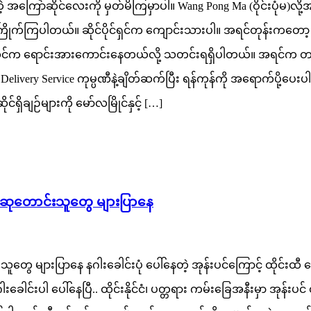
 အကြော်ဆိုင်လေးကို မှတ်မိကြမှာပါ။ Wang Pong Ma (ဝိုင်းပုံမ
ကြပါတယ်။ ဆိုင်ပိုင်ရှင်က ကျောင်းသားပါ။ အရင်တုန်းကတော့ မုန့
ုင်က ရောင်းအားကောင်းနေတယ်လို့ သတင်းရရှိပါတယ်။ အရင်က တစ်လုံ
Delivery Service ကုမ္ပဏီနဲ့ချိတ်ဆက်ပြီး ရန်ကုန်ကို အရောက်ပို့ပ
ှိချဉ်များကို မော်လမြိုင်နှင့် […]
ဖို့ ဆုတောင်းသူတွေ များပြာနေ
ာင်းသူတွေ များပြာနေ နဂါးခေါင်းပုံ ပေါ်နေတဲ့ အုန်းပင်ကြောင့် ထိုင်
းခေါင်းပါ ပေါ်နေပြီ.. ထိုင်းနိုင်ငံ၊ ပတ္တရား ကမ်းခြေအနီးမှာ အုန်းပ