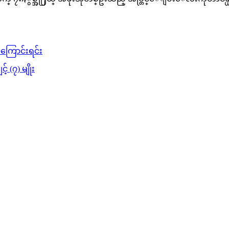
ကြောင်းရင်း
 (၇) မျိုး