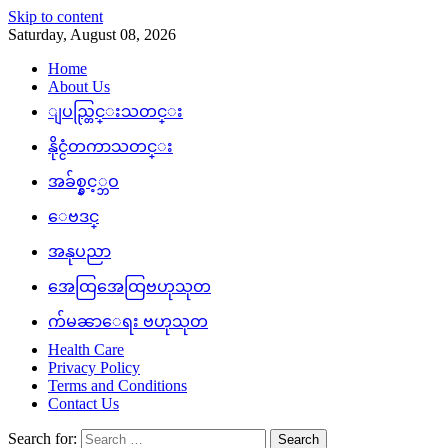
Skip to content
Saturday, August 08, 2026
Home
About Us
ျပည္တြင္းသတင္း
နိုင္ငံတကာသတင္း
အခ်စ္နွင့္ဘဝ
ေဗဒင္
အနုပညာ
အေထြအေထြဗဟုသုတ
က်မၼာေရး ဗဟုသုတ
Health Care
Privacy Policy
Terms and Conditions
Contact Us
Search for: