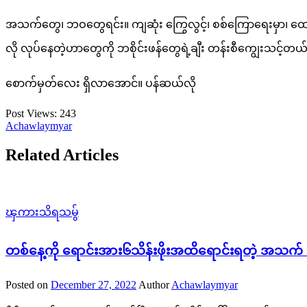
အသက်တွေ၊ ဘဝတွေရင်း။ ကျဆုံး ကြွေလွင့်၊ စစ်ကြောရေးမှာ၊ ထောင်ထဲ
လို လုပ်နေတဲ့ဟာတွေကို ဘစိုင်းဖန်တွေရဲ့ချီး တန်းစီကျွေးသင့်တယ
စောက်မှတ်လေး ရှိလာအောင်။ ပန်ဆယ်လို
Post Views:
243
Achawlaymyar
Related Articles
ၾကားသိရသမွ်
တစ်နေ့ကို ရောင်းအား၆သိန်း‌ဖိုးအထိရောင်းရတဲ့ အသက် 
Posted on
December 27, 2022
Author
Achawlaymyar