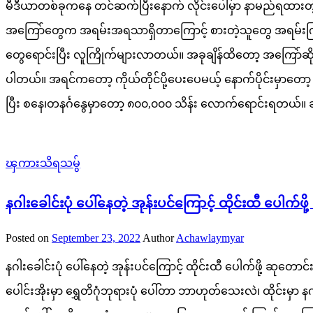
မီဒီယာတစ်ခုကနေ တင်ဆက်ပြီးနောက် လိုင်းပေါ်မှာ နာမည်ရထားတဲ့
အကြော်တွေက အရမ်းအရသာရှိတာကြောင့် စားတဲ့သူတွေ အရမ်းကြိုက်
တွေရောင်းပြီး လူကြိုက်များလာတယ်။ အခုချိန်ထိတော့ အကြော်ဆိ
ပါတယ်။ အရင်ကတော့ ကိုယ်တိုင်ပို့ပေးပေမယ့် နောက်ပိုင်းမှာတော့ 
ပြီး စနေ၊တနင်္ဂနွေမှာတော့ ၈၀၀,၀၀၀ သိန်း လောက်ရောင်းရတယ်။ ဆိုင်ရ
ၾကားသိရသမွ်
နဂါးခေါင်းပုံ ပေါ်နေတဲ့ အုန်းပင်ကြောင့် ထိုင်းထီ ပေါက်
Posted on
September 23, 2022
Author
Achawlaymyar
နဂါးခေါင်းပုံ ပေါ်နေတဲ့ အုန်းပင်ကြောင့် ထိုင်းထီ ပေါက်ဖို့ ဆုတေ
ပေါင်းအိုးမှာ ရွှေတိဂုံဘုရားပုံ ပေါ်တာ ဘာဟုတ်သေးလဲ၊ ထိုင်းမှာ နဂါ