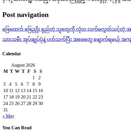
Post navigation
ခြေမထက် ခြေညှိုး ရှည်တဲ့ သူတွေကို လုံးဝ လက်မလွှတ်သင့်တဲ့ အ
သားသမီး အုပ်ချုပ်ပုံနဲ့ ပတ်သက်ပြီး အဖေတွေ ဖျောက်ရမယ့် အကျင့်
Calendar
August 2026
M
T
W
T
F
S
S
1
2
3
4
5
6
7
8
9
10
11
12
13
14
15
16
17
18
19
20
21
22
23
24
25
26
27
28
29
30
31
« May
You Can Read