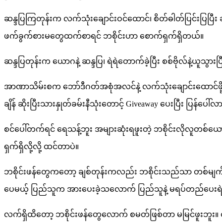
ဆန္ဒပြကြတုန်းက လက်သုံးချောင်းဝင်ထောင်၊ စိတ်ဓါတ်ပြင်းပြပြီး ခရိုနီ
ဖက်ခွက်စားမတွေထက်စာရင် ဘစိုင်းဟာ စောက်ရှက်ရှိတယ်။
ဆန္ဒပြတုန်းက ယောဂနဲ့ ဆန္ဒပြ၊ ရဲရဲတောက်ခဲ့ပြီး စစ်ဗိုလ်နဲ့ယူ
အာဏာသိမ်းစက ဘော်ဒီဂတ်အစုံအလင်နဲ့ လက်သုံးချောင်းထောင်ဖို
ချိန် ဆိုးပြီးသားနှုတ်ခမ်းနီသုံးတောင့် Giveaway ပေးပြီး ပြန်
စင်ပေါ်တက်ရင် ရေသန့်ဘူး အများဆုံးရဖူးတဲ့ ဘစိုင်းလိုလူတစ်ယ
ရှက်ရှိလို့လို့ ထင်တာပဲ။
ဘစိုင်းဖန်တွေကတော့ ချစ်တုန်းကလည်း ဘစိုင်းသည်သာ တစ်မျက်န
ပေမယ့် ပြည်သူက အားပေးခဲ့သလောက် ပြည်သူနဲ့ မရပ်တည်ပေးရ
လက်ရှိထိတော့ ဘစိုင်းဖန်တွေလောက် စမတ်ဖြစ်တာ မမြင်ဖူးဘူး။ င