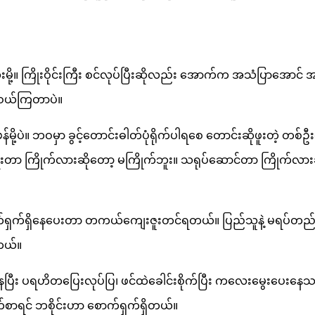
း မန္တလေးမို့။ ကြိုးဝိုင်းကြီး စင်လုပ်ပြီးဆိုလည်း အောက်က အသံပြ
းဝယ်ကြတာပဲ။
န်မို့ပဲ။ ဘဝမှာ ခွင့်တောင်းဓါတ်ပုံရိုက်ပါရစေ တောင်းဆိုဖူးတဲ့ 
းတာ ကြိုက်လားဆိုတော့ မကြိုက်ဘူး။ သရုပ်ဆောင်တာ ကြိုက်လားဆ
စောက်ရှက်ရှိနေပေးတာ တကယ်ကျေးဇူးတင်ရတယ်။ ပြည်သူနဲ့ မရပ်တည်
တယ်။
ြီး ပရဟိတပြေးလုပ်ပြ၊ ဖင်ထဲခေါင်းစိုက်ပြီး ကလေးမွေးပေးနေသလို
က်စာရင် ဘစိုင်းဟာ စောက်ရှက်ရှိတယ်။