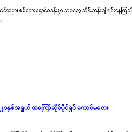
မှာ၊ စစ်ဘေးရှောင်စခန်းမှာ ဘဝတွေ သိန်းသန်းချီ ရင်းနေကြချိန်မှာ 
်။
၂၁နှစ်အရွယ် အကြော်ဆိုင်ပိုင်ရှင် ကောင်မလေး