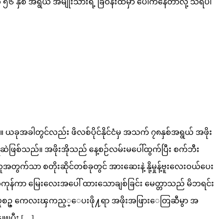
နှစ် အရွယ် အမျိုးသားရဲ့ ခြံဝန်းထဲမှာ ပေါက်နေတာလို့ သိရပါ
ုအခါတွင်လည်း ဖိလစ်ပိုင်နိုင်ငံမှ အသက် ၇၈နှစ်အရွယ် အဖိုး
ဖြစ်သည်။ အဖိုးအိုသည် နေ့စဉ်လမ်းမပေါ်ထွက်ပြီး စက်ဘီး
တွက်သာ စတိုးဆိုင်တစ်ခုတွင် အားဆေးနဲ့ နို့မှုန့်ဗူးလေးဝယ်ပေး
်ကုန်ကာ မြေးလေးအပေါ် ထားသောချစ်ခြင်း မေတ္တာသည် မိဘရင်း
လုပ္ရစဥ္ ကေလးၾကည့္ေပးဖို႔ရာ အဖိုးအဖြားေတြဆီမွာ အ
ူၿပီး […]