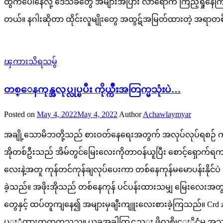
ထွက်ပေါ်နေလို့ ဒေသခံတွေ အများအပြား လာရောက် ကြည့်ရှုနေကြပ
တယ်။ နဂါးဆိုတာ ထိုင်းလူမျိုးတွေ အထွဋ်အမြတ်ထားတဲ့ အရာတစ်ခု ဖြ
ၾကားသိရသမွ်
တစ္ေနကုန္အလုပ္လုပ္ၿပီး ကိုယ္က်ိဳးအတြက္မသုံးပဲ…
Posted on
May 4, 2022
May 4, 2022
Author
Achawlaymyar
အချို့သောမိဘတို့သည် စားဝတ်နေရေးအတွက် အလုပ်လုပ်ရစဉ် ကလေ
အိုတစ်ဦးသည် အိမ်တွင်မြေးလေးကိုတာဝန်ယူပြီး စောင့်ရှောက်
လေးနဲ့အတူ ကုန်တင်ကုန်ချလုပ်ပေးကာ တစ်နေကုန်မမောပန်းနိုင်ပဲ ရ
ခဲ့သည်။ အဖိုးအိုသည် တစ်နေကုန် ပင်ပန်းထားသမျှ မြေးလေးအ
တွေနှင့် ထပ်တူကျနေ၍ အများမှချီးကျူးလေးစားခဲ့ကြသည်။ 
ပ္ႏွံထားတတ္ၾကသည္။ ယခုအခါတြင္လည္း ဖိလစ္ပိုင္ႏိုင္ငံမွ အသ