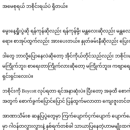
အမေစုရယ် ဘစိုင်းရယ်ပဲ ရှိတယ်။
မွေးနေ့ရှိုးပွဲဆို ရန်ကုန်ဆိုလည်း ရန်ကုန်မို့၊ မန္တလေးဆိုလည်
ရော။ စာအုပ်ထွက်လည်း အားပေးတယ်။ နှုတ်ခမ်းနီဆိုလည်း ပြေ
ဒါတွေ ဘာလို့ပြောနေလဲဆိုတော့ အိုင်ကိုယ်တိုင်သည်လည်း ဘစိုင်းဖ
မကြိုက်ဘူး၊ စာရေးတာကြိုက်လားဆိုတော့ မကြိုက်ဘူး။ ကဗျာရေ
ရှင်းရှင်းလေးပဲ။
ဘစိုင်းကို Boycott လုပ်ရတာ ရင်အနာဆုံးပဲ။ ပြီးတော့ အခုထိ 
အတွက် စောက်ခွက်ပြောင်ပြောင် ပြန်ထွက်မလာတာ ကျေးဇူးတင်
အာဏာသိမ်းစ ဆန္ဒပြပွဲတွေမှာ ကြက်ပျောက်ငှက်ပျောက် ပျောက်နေပ
မှာ ဂါဝန်တလွှားလွှားနဲ့ နှစ်ရက်တစ်ခါ သာယာပြနေတဲ့ဟာမမျိုးထ