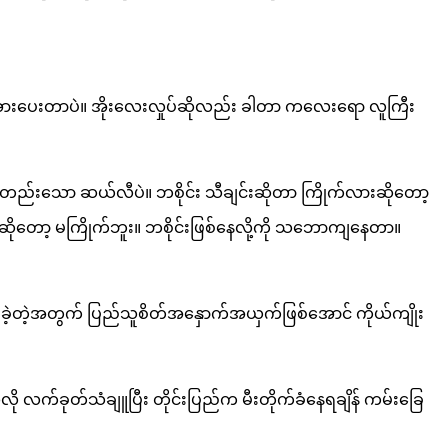
ာအောင် အားပေးတာပဲ။ အိုးလေးလှုပ်ဆိုလည်း ခါတာ ကလေးရော လူကြီး
တစ်ဦးတည်းသော ဆယ်လီပဲ။ ဘစိုင်း သီချင်းဆိုတာ ကြိုက်လားဆိုတော့
ိုတော့ မကြိုက်ဘူး။ ဘစိုင်းဖြစ်နေလို့ကို သဘောကျနေတာ။
ခဲ့တဲ့အတွက် ပြည်သူစိတ်အနှောက်အယှက်ဖြစ်အောင် ကိုယ်ကျိုး
 လက်ခုတ်သံချူပြီး တိုင်းပြည်က မီးတိုက်ခံနေရချိန် ကမ်းခြေ