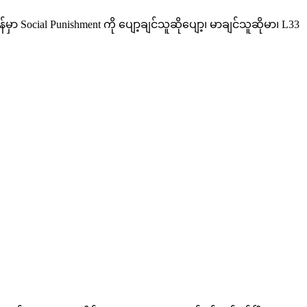
Social Punishment ကို ပျော့ချင်သူဆိုပျော့၊ မာချင်သူဆိုမာ၊ L33