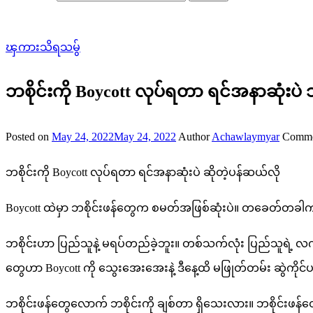
ၾကားသိရသမွ်
ဘစိုင်းကို Boycott လုပ်ရတာ ရင်အနာဆုံးပဲ 
Posted on
May 24, 2022
May 24, 2022
Author
Achawlaymyar
Comme
ဘစိုင်းကို Boycott လုပ်ရတာ ရင်အနာဆုံးပဲ ဆိုတဲ့ပန်ဆယ်လို
Boycott ထဲမှာ ဘစိုင်းဖန်တွေက စမတ်အဖြစ်ဆုံးပဲ။ တခေတ်တခါက စို
ဘစိုင်းဟာ ပြည်သူနဲ့ မရပ်တည်ခဲ့ဘူး။ တစ်သက်လုံး ပြည်သူရဲ့ လက်ခု
တွေဟာ Boycott ကို သွေးအေးအေးနဲ့ ဒီနေ့ထိ မဖြုတ်တမ်း ဆွဲကိုင်ပ
ဘစိုင်းဖန်တွေလောက် ဘစိုင်းကို ချစ်တာ ရှိသေးလား။ ဘစိုင်းဖန်တ