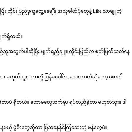
ပြီး တိုင်းပြည်ဒုက္ခတွေ့နေချိန် အလှဓါတ်ပုံတွေနဲ့ Like လာချူတဲ့
ရှက်ရှိတယ်။
ည်သူအတွက်ပါဆိုပြီး မျက်ရည်ချူ။ တိုင်းပြည်က စုတ်ပြတ်သတ်နေ
လူစား မဟုတ်ဘူး။ ဘာလို့ ပြန်မပေါ်လာသေးတာလဲဆိုတော့ စောက်
ခဲ့တာပဲ ရှိတယ်။ ဘောမတွေဘက်မှာ ရပ်တည်ခဲ့တာ မဟုတ်ဘူး။ ဒါ
မယ့် ဖွဲမီးတွေဆိုတာ ပြသနေနိုင်ကြသေးတဲ့ ဖန်တွေပဲ။