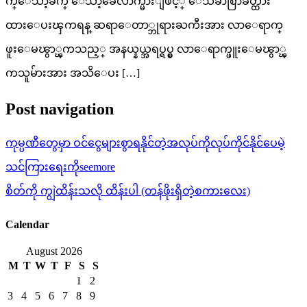
က္ေသာ့ခက္ ေသာ့ခေလာက္မ်ားျဖင့္ ေသခ်ာစြာခတ္ထား
ထားေပးၾကရန္ ဆရာေတာ္ဘုရားႀကီးအား လာေရာက္
ဖူးေမၽွာ္ၾကသည့္ အနယ္နယ္အရပ္ရပ္မွ လာေရာက္ဖူးေမၽွာ္ၾ
ကသူမ်ားအား အသိေပး […]
Post navigation
ကုမ္ပဏီတွေမှာ ဝင်ငွေများစွာရနိုင်တဲ့အလုပ်ကိုလုပ်ကိုင်နိုင်ပေမဲ့
သင်ကြားရေးကိုseemore
စိတ်ကို ကျွဲထိန်းသလို ထိန်းပါ (တန်ဖိုးရှိတဲ့စကားလေး)
Calendar
August 2026
M
T
W
T
F
S
S
1
2
3
4
5
6
7
8
9