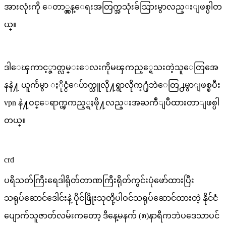
အားလုံးကို ေတာ္လွန္ေရးအတြက္အသုံးခ်သြားမွာလည္းျဖစ္ပါတ
ယ္။
ဒါေၾကာင့္ဇာတ္လမ္းေလးကိုမၾကည့္ရေသးတဲ့သူေတြအေ
နနဲ႔ ယူက်ဴမွာ ႏိုင္ငံေပ်ာက္သူလို႔ရွာလိုက္႐ုံဘဲေတြ႕မွာျဖစ္ၿပီး
vpn နဲ႔ဝင္ေရာက္ၾကည့္ရႈဖို႔လည္းအႀကဳံျပဳထားတာျဖစ္ပါ
တယ္။
crd
ပရိသတ်ကြီးရေဒါရိုတ်တာဏကြီးရိုတ်ကွင်းပုံဖော်ထားပြီး
သရုပ်ဆောင်ဒေါင်းနဲ့ ပိုင်ဖြိုးသုတို့ပါဝင်သရုပ်ဆောင်ထားတဲ့ နိုင်ငံ
ပျောက်သူဇာတ်လမ်းကတော့ ဒီနေ့မနက် (၈)နာရီကဘဲပဒေသာပင်