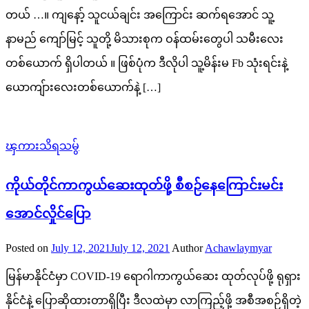
တယ် …။ ကျနော့် သူငယ်ချင်း အကြောင်း ဆက်ရအောင် သူ့
နာမည် ကျော်မြင့် သူတို့ မိသားစုက ဝန်ထမ်းတွေပါ သမီးလေး
တစ်ယောက် ရှိပါတယ် ။ ဖြစ်ပုံက ဒီလိုပါ သူ့မိန်းမ Fb သုံးရင်းနဲ့
ယောကျ်ားလေးတစ်ယောက်နဲ့ […]
ၾကားသိရသမွ်
ကိုယ်တိုင်ကာကွယ်ဆေးထုတ်ဖို့ စီစဉ်နေကြောင်းမင်း
အောင်လှိုင်ပြော
Posted on
July 12, 2021
July 12, 2021
Author
Achawlaymyar
မြန်မာနိုင်ငံမှာ COVID-19 ရောဂါကာကွယ်ဆေး ထုတ်လုပ်ဖို့ ရုရှား
နိုင်ငံနဲ့ ပြောဆိုထားတာရှိပြီး ဒီလထဲမှာ လာကြည့်ဖို့ အစီအစဉ်ရှိတဲ့