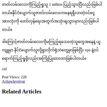
ဇာတ်လမ်းလေးကိုကြည့်ရှုသူ 1 million ပြည့်သွားပြီလည်းဖြစ်ပါ
တယ်။နိုင်ငံပျောက်သူဇာတ်လမ်းလေးကနေရရှိလာတဲ့ဝင်ငွေ
အားလုံးကို တော်လှန်ရေးအတွက်အသုံးချသွားမှာလည်းဖြစ်ပါ
တယ်။
ဒါကြောင့်ဇာတ်လမ်းလေးကိုမကြည့်ရသေးတဲ့သူတွေအနေနဲ့ ယူ
ကျူမှာ နိုင်ငံပျောက်သူလို့ရှာလိုက်ရုံဘဲတွေ့မှာဖြစ်ပြီး vpn နဲ့ဝင်
ရောက်ကြည့်ရှုဖို့လည်းအကြုံပြုထားတာဖြစ်ပါတယ်။
crd
Post Views:
228
Achawlaymyar
Related Articles