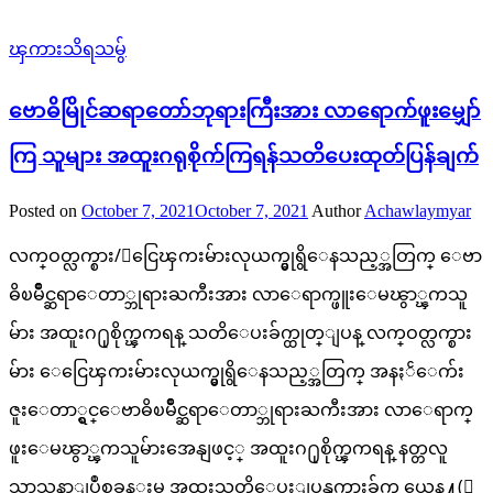
ၾကားသိရသမွ်
ဗောဓိမြိုင်ဆရာတော်ဘုရားကြီးအား လာရောက်ဖူးမျှော်
ကြ သူများ အထူးဂရုစိုက်ကြရန်သတိပေးထုတ်ပြန်ချက်
Posted on
October 7, 2021
October 7, 2021
Author
Achawlaymyar
လက္ဝတ္လက္စား/ေငြေၾကးမ်ားလုယက္မွုရွိေနသည့္အတြက္ ေဗာ
ဓိၿမိဳင္ဆရာေတာ္ဘုရားႀကီးအား လာေရာက္ဖူးေမၽွာ္ၾကသူ
မ်ား အထူးဂ႐ုစိုက္ၾကရန္ သတိေပးခ်က္ထုတ္ျပန္ လက္ဝတ္လက္စား
မ်ား ေငြေၾကးမ်ားလုယက္မွုရွိေနသည့္အတြက္ အနႏၲေက်း
ဇူးေတာ္ရွင္ေဗာဓိၿမိဳင္ဆရာေတာ္ဘုရားႀကီးအား လာေရာက္
ဖူးေမၽွာ္ၾကသူမ်ားအေနျဖင့္ အထူးဂ႐ုစိုက္ၾကရန္ နတ္တလူ
သာသနာျပဳစခန္းမွ အထူးသတိေပးျပန္ၾကားခ်က္ ယေန႔(ေ