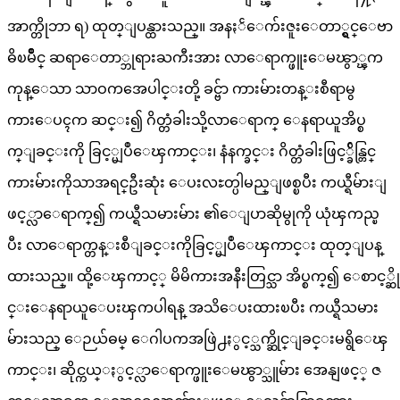
အာက္တိုဘာ ရ) ထုတ္ျပန္ထားသည္။ အနႏၲေက်းဇူးေတာ္ရွင္ေဗာ
ဓိၿမိဳင္ ဆရာေတာ္ဘုရားႀကီးအား လာေရာက္ဖူးေမၽွာ္ၾက
ကုန္ေသာ သာဝကအေပါင္းတို့ ခင္ဗ်ာ ကားမ်ားတန္းစီရာမွ
ကားေပၚက ဆင္း၍ ဂိတ္တံခါးသို့လာေရာက္ ေနရာယူအိပ္စ
က္ျခင္းကို ခြင့္မျပဳေၾကာင္း၊ နံနက္ခင္း ဂိတ္တံခါးဖြင့္ခ်ိန္တြင္
ကားမ်ားကိုသာအရင္ဦးဆုံး ေပးလႊတ္ပါမည္ျဖစ္ၿပီး ကယ္ရီမ်ားျ
ဖင့္လာေရာက္၍ ကယ္ရီသမားမ်ား ၏ေျပာဆိုမွုကို ယုံၾကည္ၿ
ပီး လာေရာက္တန္းစီျခင္းကိုခြင့္မျပဳေၾကာင္း ထုတ္ျပန္
ထားသည္။ ထို့ေၾကာင့္ မိမိကားအနီးတြင္သာ အိပ္စက္၍ ေစာင့္ဆို
င္းေနရာယူေပးၾကပါရန္ အသိေပးထားၿပီး ကယ္ရီသမား
မ်ားသည္ ေဉယ်ဓမ္ ေဂါပကအဖြဲ႕ႏွင့္သက္ဆိုင္ျခင္းမရွိေၾ
ကာင္း၊ ဆိုင္ကယ္ႏွင့္လာေရာက္ဖူးေမၽွာ္သူမ်ား အေနျဖင့္ ဇ