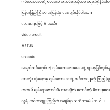
ခ
ဂျမ်းတောလေးရဲ့ မေမေလဲ ကောင်းရာဘုံဘ၀ ရောက်ရှိနိုင်ပါ
ရင
နင
မြန်မာပြည်ကြီးလဲ အမြန်ဆုံး အေးချမ်းနိုင်ပါစေ…။
ဖ
လေးစားစွာဖြင့် # ပေသီး
မြ
video credit
#STUN
unicode
သရက်ကင်ရောင်းတဲ့ ဂျမ်းတောလေးမေမေရဲ့ စျာပနမြင်ကွင်းနှင့် အငယ
အားလုံး ဟိုနေ့ကမှ ဂျမ်းတောလေးရဲ့ အင်တာဗျူးကို ကြည့်ခဲ
တကယ် ချစ်စရာကောင်းပီး သနားဖို့လဲ ကောင်းတဲ့ မိသားစုလေ
သူ့ရဲ့ အင်တာဗျူးကြည့်တဲ့ အချိန်မှာ သတိထားမိပါတယ်…။