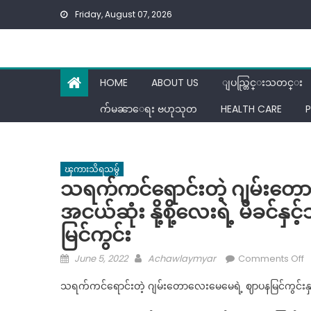
Skip
Friday, August 07, 2026
to
content
HOME
ABOUT US
ျပည္တြင္းသတင္း
က်မၼာေရး ဗဟုသုတ
HEALTH CARE
P
ၾကားသိရသမွ်
သရက်ကင်ရောင်းတဲ့ ဂျမ်းတောလ
အငယ်ဆုံး နို့စို့လေးရဲ့ မိခင်နှင
မြင်ကွင်း
Posted
Author
o
June 5, 2022
Achawlaymyar
Comments Off
on
သ
သရက်ကင်ရောင်းတဲ့ ဂျမ်းတောလေးမေမေရဲ့ ဈာပနမြင်ကွင်းနှင့် အငယ်
က
ရ