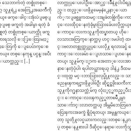
းကို သေဘာက်တဲ့ တစ္စုံတစ္ေ
လာက္လုပ္ေပးပါဦးေအာ္ဟင္းခ်ိဳနဲ႔ငါးပိရည္
့ သူ႔ရဲ႕ အေတြ႕အႀကဳံကို
ည္း ထည့္ေပးဖို႔မေမ့နဲ႕ေနာ္ေယာ
ယ္။ ဖက္ေခါင္းအုံးပဲျဖစ္ျ
က်္ားျဖစ္သူကထမင္းအျဖဴတစ္ပြဲကိုေက
စ္ျဖစ္ ဖက္ရတဲ့ အခါမွာ ရတဲ့ ခံ
င္ေလးထိုင္ေနတဲ့ခုံမွာသြားခ်ေပးလိုက္တယ္
ခ်စ္ရတဲ့ တစ္စုံတစ္ေယာက္ကို ဖက္ရ
ေကာင္ေလးကသူ႔ကိုထပ္မွာတယ္ ဟိုေ
ခံစားရသလို ေႏြးေထြးမႈႏွ
လသားအတြက္ေနာက္ထပ္ ဟင္းမပါတဲ့ ထ
န္မႈေတြကို ေျပေပ်ာက္ေစ
င္းဗလာတစ္ထုတ္ထပ္လုပ္ေပးလို႔ ရလားခင္ဗ်
တယ္။ တစ္ေနကုန္ ပင္ပန္းၿပီး
ကာင္းေလးခမ်ာ ေျပာသာေျပာေန
္ေယာက္တည္း […]
တယ္၊ သူ႔မ်က္ႏွာက အေတာ္ေလးအာ
နာေနတဲ့ပုံပါ၊ ရပါတယ္သားရယ္ ဒါနဲ႕ ဒီထမ
င္းထုတ္က မင္းဘာသြားလုပ္ဖို႔လည္း၊ သ
ညေနၾကရင္စားဖို႔ပါဗ်ဦး ဆိုင္ရွင္အဖိုးႀကီး
သူ႔ကိုဂ႐ုနာသက္တဲ့မ်က္ လုံးႏွင့္ၾကည့္ၿပီ
င္း ​ေကာင္ေလးၾကည့္ရတာၿမိဳ႕မွာ
သာေက်ာင္းလာတက္တယ္ အိမ္ကမိဘေတြက
ငြေၾကးအခက္ခဲ ရွိပုံရတယ္၊ အမွန္တကယ္
တာ့ သူတို႔လင္မယားကလည္းတစ္ေန႕လ
ပ္ တစ္ေန႔စားပါ ဒီဆိုင္ေနရာေလးကိုသ