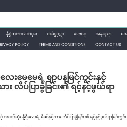
နိုင္ငံတကာသတင္း
အခ်စ္နွင့္ဘဝ
ေဗဒင္
အနုပညာ
အေ
RIVACY POLICY
TERMS AND CONDITIONS
CONTACT US
ေးမေမေရဲ့ ဈာပနမြင်ကွင်းနှင့်
့်သား လိပ်ပြာခွဲခြင်း၏ ရင့်နင့်ဖွယ်ရာ
n
ရက်
ဆုံး နို့စို့လေးရဲ့ မိခင်နှင့်သား လိပ်ပြာခွဲခြင်း၏ ရင့်နင့်ဖွယ်ရာမြင်ကွင်း
င်
ောင်း