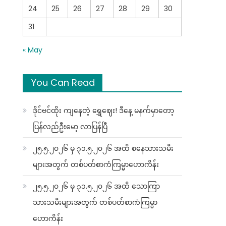
24
25
26
27
28
29
30
31
« May
You Can Read
ဒိုင်ဗင်ထိုး ကျနေတဲ့ ရွှေဈေး! ဒီနေ့ မနက်မှာတော့
ပြန်လည်ဦးမော့ လာပြန်ပြီ
၂၅.၅.၂၀၂၆ မှ ၃၁.၅.၂၀၂၆ အထိ စနေသားသမီး
များအတွက် တစ်ပတ်စာကံကြမ္မာဟောကိန်း
၂၅.၅.၂၀၂၆ မှ ၃၁.၅.၂၀၂၆ အထိ သောကြာ
သားသမီးများအတွက် တစ်ပတ်စာကံကြမ္မာ
ဟောကိန်း