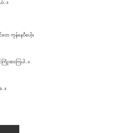
တယ်…။
တေ ကုန်နေပီပေါ့။
င်ကြိုးစားကြပါ…။
စေ…။