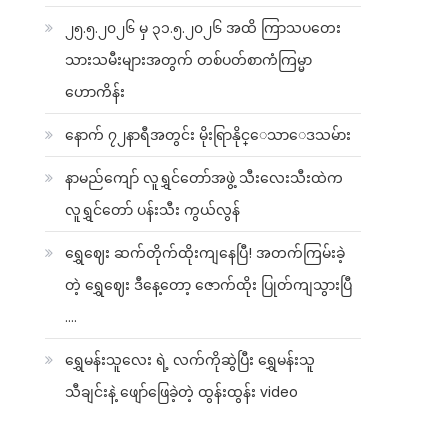
၂၅.၅.၂၀၂၆ မှ ၃၁.၅.၂၀၂၆ အထိ ကြာသပတေး
သားသမီးများအတွက် တစ်ပတ်စာကံကြမ္မာ
ဟောကိန်း
နောက် ၇၂နာရီအတွင်း မိုးရြာနိုင္ေသာေဒသမ်ား
နာမည်ကျော် လူရွှင်တော်အဖွဲ့ သီးလေးသီးထဲက
လူရွှင်တော် ပန်းသီး ကွယ်လွန်
ရွှေဈေး ဆက်တိုက်ထိုးကျနေပြီ! အတက်ကြမ်းခဲ့
တဲ့ ရွှေဈေး ဒီနေ့တော့ ဇောက်ထိုး ပြုတ်ကျသွားပြီ
….
ရွှေမန်းသူလေး ရဲ့ လက်ကိုဆွဲပြီး ရွှေမန်းသူ
သီချင်းနဲ့ ဖျော်ဖြေခဲ့တဲ့ ထွန်းထွန်း video