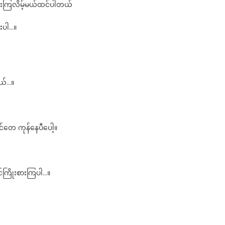
့ဖူးကြလိမ့်မယ်ထင်ပါတယ်
့
မ်း
းပါ…။
ော
ေး
ေမေ
့
ာပန
တယ်…။
င်ကွင်း
့်
ငယ်
ံး
တေ ကုန်နေပီပေါ့။
ေး
့
င်ကြိုးစားကြပါ…။
ခင်
့်
ား
ပ်ပြာခွဲ