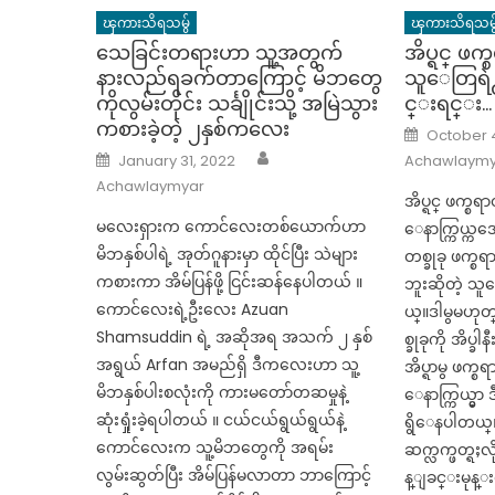
ၾကားသိရသမွ်
ၾကားသိရသမွ
သေခြင်းတရားဟာ သူ့အတွက်
အိပ္ရင္ ဖက္စရ
နားလည်ရခက်တာကြောင့် မိဘတွေ
သူေတြရဲ
ကိုလွမ်းတိုင်း သင်္ချိုင်းသို့ အမြဲသွား
င္းရင္း…
ကစားခဲ့တဲ့ ၂နှစ်ကလေး
Posted
October 4
on
Author
Posted
January 31, 2022
Achawlaymy
on
Achawlaymyar
အိပ္ရင္ ဖက္စရာ
မလေးရှားက ကောင်လေးတစ်ယောက်ဟာ
ေနာက္ကြယ္က
မိဘနှစ်ပါရဲ့ အုတ်ဂူနားမှာ ထိုင်ပြီး သဲများ
တစ္ခုခု ဖက္စရ
ကစားကာ အိမ်ပြန်ဖို့ ငြင်းဆန်နေပါတယ် ။
ဘူးဆိုတဲ့ သ
ကောင်လေးရဲ့ဦးလေး Azuan
ယ္။ဒါမွမဟုတ္
Shamsuddin ရဲ့ အဆိုအရ အသက် ၂ နှစ်
စ္ခုခုကို အိပ
အရွယ် Arfan အမည်ရှိ ဒီကလေးဟာ သူ့
အိပ္ရာမွ ဖက္စရာ
မိဘနှစ်ပါးစလုံးကို ကားမတော်တဆမှုနဲ့
ေနာက္ကြယ္မ
ဆုံးရှုံးခဲ့ရပါတယ် ။ ငယ်ငယ်ရွယ်ရွယ်နဲ့
ရွိေနပါတယ္။ 
ကောင်လေးက သူ့မိဘတွေကို အရမ်း
ဆက္လက္ဖတ္ရႈ
လွမ်းဆွတ်ပြီး အိမ်ပြန်မလာတာ ဘာကြောင့်
န္ျခင္းမုန္း