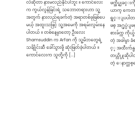
လဲဆိုတာ နားမလည်နိုင်ပါဘူး ။ ကောင်လေး
ဖက္အိပ္ရျခင္
က ကွယ်လွန်ခြင်းရဲ့ သဘောတရားဟာ သူ့
ယာက္ ကေတာ
အတွက် နားလည်ရခက်တဲ့ အရာတစ်ခုဖြစ်ပေ
ရွင္းျပပါတ
မယ့် အထူးသဖြင့် သူ့အမေကို အရမ်းလွမ်းနေ
ဖစ္ အ႐ုပ္ပဲျဖ
ပါတယ် ။ တစ်နေ့မှာတော့ ဦးလေး
စားခ်က္က ကိုယ္
Shamsuddin က Arfan ကို သူ့မိဘတွေရဲ့
တဲ့ အခါမွာ 
သင်္ချိုင်းဆီ ခေါ်သွားဖို့ ဆုံးဖြတ်ခဲ့ပါတယ် ။
င့္ အထီးက်
ကောင်လေးက သူတို့ကို […]
တယ္လို႔ဆိုပါ
တဲ့ ေနာက္တစ