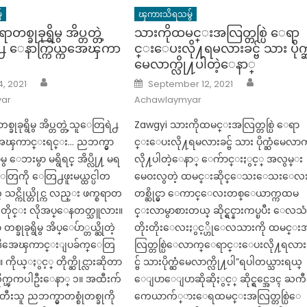
်
ၾကားသိရသမွ်
ာတစ္ခုခုရွိမွ အိပ္တတ္တဲ့
သားကိုထမင္းအလြတ္တစ္ပြဲ ေရာ
႕ ေနာက္ကြယ္ကအေၾကာ
င္းေပးလို႔ရမလားခင္ဗ် သား ပိုက္
မေလာက္လို႔ပါတဲ့​ေနာ္​
Author
Author
Posted
, 2021
September 12, 2021
on
ar
Achawlaymyar
တစ္ခုခုရွိမွ အိပ္တတ္တဲ့သူေတြရဲ႕
Zawgyi သားကိုထမင္းအလြတ္တစ္ပြဲ ေရာ
အေၾကာင္းရင္း… ညဘက္မွာ
င္းေပးလို႔ရမလားခင္ဗ် သား ပိုက္ဆံမေလာ
ာမွ ေဘးမွာ မရွိရင္ အိပ္လို႔ မရ
လို႔ပါတဲ့​ေနာ္​ ေက်ာင္းႏွင့္ အလွမ္း
ူေတြကို ေတြ႕ဖူးမယ္ထင္ပါတ
မေဝးလွတဲ့ ထမင္းဆိုင္ေသးေသးေလ
 သင္ကိုယ္တိုင္က လည္း ဖက္စရာတ
တစ္ဆိုင္မွာ ေကာင္ေလးတစ္ေယာက္ကထမ
္ခါနီးတိုင္း လိုအပ္ေနတတ္သူလား။
င္းလာမွာစားတယ္ ဆိုင္ရွင္နားကပ္ၿပီး ေလသ
 တစ္ခုခုရွိမွ အိပ္ေပ်ာ္တယ္ဆိုတဲ့
တိုးတိုးေလးႏွင့္ဟိုေလသားကို ထမင္း
ွာ ဒီအေၾကာင္းျပခ်က္ေတြ
လြတ္တစ္ပြဲေလာက္ေရာင္းေပးလို႔ရလာ
ကိုယ္ႏွင့္ တိုက္ဆိုင္လားဆိုတာ
င္ဗ် သားပိုက္ဆံမေလာက္လို႔ပါ”ရပါတယ္သားရယ္ ​
လိုက္ၾကပါဦးေနာ္ ၁။ အထီးက်
ေျပာေျပာဆိုဆိုႏွင့္ ဆိုင္ရွင္အေဒၚ ႀကီ
တီးသူ ညဘက္မွာတစ္စုံတစ္ခုကို
ကေယာက်္ားေရထမင္းအလြတ္တစ္ပြဲေ