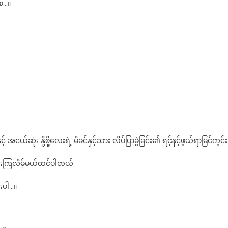
ြင်း၏
စေ…။
့်
့်
ွယ်ရာ
င်ကွင်း
်ဆုံး နို့စို့လေးရဲ့ မိခင်နှင့်သား လိပ်ပြာခွဲခြင်း၏ ရင့်နင့်ဖွယ်ရာမြင်ကွင်း
့ဖူးကြလိမ့်မယ်ထင်ပါတယ်
းပါ…။