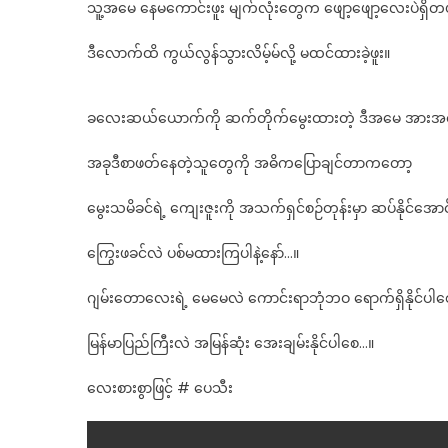
သူ့အမေ နေမကောင်းဖူး မျက်လုံးတွေက ဖျော့ဖျော့လေးပဲရှိ
ဒီလောက်ထိ ကွယ်လွန်သွားလိမ့်မ်လို့ မထင်ထားခဲ့ဖူး။
ခလေးဆယ်ယောက်ကို ဆက်တိုက်မွေးထားတဲ့ ဒီအမေ အားအင်
အခုဒီစာဖတ်နေတဲ့သူတွေကို အဓိကပြောချင်တာကတော့
မွေးသမိခင်ရဲ့ ကျေးဇူးကို အသက်ရှင်စဉ်တုန်းမှာ ဆပ်နိုင်အော
ကြွေးဖခင်လဲ ပစ်မထားကြပါနဲ့နော်…။
ဂျမ်းတောလေးရဲ့ မေမေလဲ ကောင်းရာဘုံဘဝ ရောက်ရှိနိုင်ပါ
မြန်မာပြည်ကြီးလဲ အမြန်ဆုံး အေးချမ်းနိုင်ပါစေ…။
လေးစားစွာဖြင့် # ပေသီး