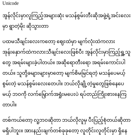
Unicode
အွန်လိုင်းမှာလူကြည့်အများဆုံး မသန်စွမ်းတီးဆိုအဖွဲ့ရဲ့အင်းလေး
မှာ ရွာတဲ့မိုး ဆိုသွားတာ
ပထမသီချင်းလေးကတော့ ဈေးထဲမှာ မျက်လုံးထဲကလား
အုန်းနှောက်ထဲကလားသီချင်းလေးဖြစ်ပီး အွန်လိုင်းမှာကြည့်ရှူ့သူ
တွေ အရမ်းများခဲ့ပါတယ်။ အဆိုရောတီးရော အရမ်းကောင်းပါ
တယ်။ သူတို့ခများများမှာတော့ မျက်စိမမြင်ရတဲ့ မသန်ပေမယ့်
စွမ်းတဲ့ မသန်စွမ်းလေးတေပါ။ ဘယ်လိုချို့တဲ့မှုတွေဖြစ်နေပေ
မယ့် ဘဝကို လက်မြှောက်အရှုံးမပေးပဲ ရပ်တည်ကြိုးစားနေကြ
တာပါ။
တစ်ကယ်တော့ လူ့ဘဝဆိုတာ ဘယ်လိုလူမှ ပီးပြည့်စုံတယ်ဆိုတာ
မရှိပါဘူး။ အားနည်းချက်တစ်ခုခုတော့ လူတိုင်းလူတိုင်းမှာ ရှိနေ