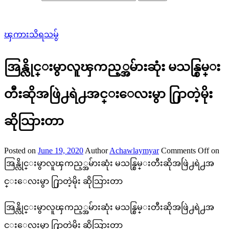
ၾကားသိရသမွ်
အြန္လိုင္းမွာလူၾကည့္အမ်ားဆုံး မသန္စြမ္း
တီးဆိုအဖြဲ႕ရဲ႕အင္းေလးမွာ ႐ြာတဲ့မိုး
ဆိုသြားတာ
Posted on
June 19, 2020
Author
Achawlaymyar
Comments Off
on
အြန္လိုင္းမွာလူၾကည့္အမ်ားဆုံး မသန္စြမ္းတီးဆိုအဖြဲ႕ရဲ႕အ
င္းေလးမွာ ႐ြာတဲ့မိုး ဆိုသြားတာ
အြန္လိုင္းမွာလူၾကည့္အမ်ားဆုံး မသန္စြမ္းတီးဆိုအဖြဲ႕ရဲ႕အ
င္းေလးမွာ ႐ြာတဲ့မိုး ဆိုသြားတာ