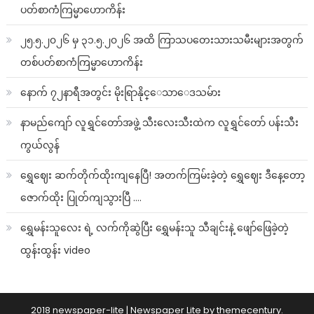
ပတ်စာကံကြမ္မာဟောကိန်း
၂၅.၅.၂၀၂၆ မှ ၃၁.၅.၂၀၂၆ အထိ ကြာသပတေးသားသမီးများအတွက်
တစ်ပတ်စာကံကြမ္မာဟောကိန်း
နောက် ၇၂နာရီအတွင်း မိုးရြာနိုင္ေသာေဒသမ်ား
နာမည်ကျော် လူရွှင်တော်အဖွဲ့ သီးလေးသီးထဲက လူရွှင်တော် ပန်းသီး
ကွယ်လွန်
ရွှေဈေး ဆက်တိုက်ထိုးကျနေပြီ! အတက်ကြမ်းခဲ့တဲ့ ရွှေဈေး ဒီနေ့တော့
ဇောက်ထိုး ပြုတ်ကျသွားပြီ ….
ရွှေမန်းသူလေး ရဲ့ လက်ကိုဆွဲပြီး ရွှေမန်းသူ သီချင်းနဲ့ ဖျော်ဖြေခဲ့တဲ့
ထွန်းထွန်း video
2018 newspaper-lite
|
Newspaper Lite by
themecentury
.