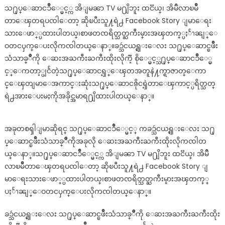
သ႐ုပ္ေဆာငၥိဳေ္ပ္မင့္က အိျမၼာ TV မ႐ျိဘူး ထငၱယ္၊ အိမၳိလာၿမိဳ
တာေၾတရပၸါေတာ့ ဆိုၿပီးသူ႔ရဲ႕ Facebook Story ျမာေရး
သားေဖာ္္ပထားပါတယ္၊စာဖတၸရိတ္သတ္ႀကီးမ္ားအၾတက္္ပႏႅၫၼျ္ေ
ဝတငၦက္ေပးလိုကၸါတယ္ေနာ္။ခၥ္သဴငယၡ္င္းေလး သ႐ုပ္ေဆာင္ၿဖိဳး
သံသာခ္ိဳကို ေဆးအႀကီးႀကီးထိုးလိုကၱဲ့ စိုေ္ပ္မင့္သ႐ုပ္ေဆာငၥိဳေ္ပ္မ
င့္ေကတာ့္ပျငႅတဲ့သ႐ုပ္ေဆာငၡၠ္ေၾတအတူနဲ႔က္ရာဇာတ္ေကာ
င္ေၾတျမာေအကာင္းဆုံးသ႐ုပ္ေဆာငၷိုငၡဲ့တာေၾကာင့္ပရိတ္သတ္
ရဲ႕အားေပးမႈကိုအခိုင္အမာရ႐ျိထားပါတယ္ေနာ္။
အခုတစၡါျမာဆိုရင္ သ႐ုပ္ေဆာငၥိဳေ္ပ္မင့္ ကခၥ္သဴငယၡ္င္းေလး သ႐ု
ပ္ေဆာင္ၿဖိဳးသံသာခ္ိဳကိုအခုလို ေဆးအႀကီးႀကီးထိုးလိုကၸါတ
ယ္ေနာ္။သ႐ုပ္ေဆာငၥိဳေ္ပ္မင့္က အိျမၼာ TV မ႐ျိဘူး ထငၱယ္၊ အိမၳိ
လာၿမိဳတာေၾတရပၸါေတာ့ ဆိုၿပီးသူ႔ရဲ႕ Facebook Story ျ
မာေရးသားေဖာ္္ပထားပါတယ္၊စာဖတၸရိတ္သတ္ႀကီးမ္ားအၾတက္္
ပႏႅၫၼျ္ေဝတငၦက္ေပးလိုကၸါတယ္ေနာ္။
ခၥ္သဴငယၡ္င္းေလး သ႐ုပ္ေဆာင္ၿဖိဳးသံသာခ္ိဳကို ေဆးအႀကီးႀကီးထိုး