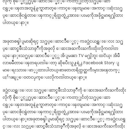
လိုကၱဲ့ စိုေ္ပ္မင့္သ႐ုပ္ေဆာငၥိဳေ္ပ္မင့္ေကတာ့္ပျငႅတဲ့သ႐ုပ္ေဆာ
ငၡၠ္ေၾတအတူနဲ႔က္ရာဇာတ္ေကာင္ေၾတျမာေအကာင္းဆုံးသ႐ု
ပ္ေဆာငၷိုငၡဲ့တာေၾကာင့္ပရိတ္သတ္ရဲ႕အားေပးမႈကိုအခိုင္အမာရ႐ျိထား
ပါတယ္ေနာ္။
အခုတစၡါျမာဆိုရင္ သ႐ုပ္ေဆာငၥိဳေ္ပ္မင့္ ကခၥ္သဴငယၡ္င္းေလး သ႐ု
ပ္ေဆာင္ၿဖိဳးသံသာခ္ိဳကိုအခုလို ေဆးအႀကီးႀကီးထိုးလိုကၸါတ
ယ္ေနာ္။သ႐ုပ္ေဆာငၥိဳေ္ပ္မင့္က အိျမၼာ TV မ႐ျိဘူး ထငၱယ္၊ အိမၳိ
လာၿမိဳတာေၾတရပၸါေတာ့ ဆိုၿပီးသူ႔ရဲ႕ Facebook Story ျ
မာေရးသားေဖာ္္ပထားပါတယ္၊စာဖတၸရိတ္သတ္ႀကီးမ္ားအၾတက္္
ပႏႅၫၼျ္ေဝတငၦက္ေပးလိုကၸါတယ္ေနာ္။
ခၥ္သဴငယၡ္င္းေလး သ႐ုပ္ေဆာင္ၿဖိဳးသံသာခ္ိဳကို ေဆးအႀကီးႀကီးထိုး
လိုကၱဲ့ စိုေ္ပ္မင့္သ႐ုပ္ေဆာငၥိဳေ္ပ္မင့္ေကတာ့္ပျငႅတဲ့သ႐ုပ္ေဆာ
ငၡၠ္ေၾတအတူနဲ႔က္ရာဇာတ္ေကာင္ေၾတျမာေအကာင္းဆုံးသ႐ု
ပ္ေဆာငၷိုငၡဲ့တာေၾကာင့္ပရိတ္သတ္ရဲ႕အားေပးမႈကိုအခိုင္အမာရ႐ျိထား
ပါတယ္ေနာ္။အခုတစၡါျမာဆိုရင္ သ႐ုပ္ေဆာငၥိဳေ္ပ္မင့္ ကခၥ္သဴငယၡ္
င္းေလး သ႐ုပ္ေဆာင္ၿဖိဳးသံသာခ္ိဳကိုအခုလို ေဆးအႀကီးႀကီးထိုး