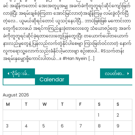
ခင် အချိန်ကတောင် အေးအတူပူအမျှ အခက်ခဲကိုတူတူရင်ဆိုင်ကျော်ဖြတ်
လာခဲ့ပြီး အရမ်းချစ်ခဲ့ကြတာ အောင်မြင်လာတဲ့အချိန်ကြမှ လမ်းခွဲလိုက်ပြီ
တဲ့လေ… ယူမယ်ဆိုရင်တောင် ယူသင့်နေပါပြီ… ဘာပဲဖြစ်ဖြစ် မကောင်းတာ
တွေကိုဘေးဖယ် အရင်ကကြည်နူးခဲ့တာလေးတွေ သံယောဇဉ်တွေ အခက်
ခဲကိုတူတူရင်ဆိုင်ခဲ့ရတာလေးတွေပြန်တွေးပြီး တယောက်ပေါ်တယောက်
နားလည်မှုတွေနဲ့ ပြန်လည်လက်တွဲနိုင်ပါစေဗျာ ကြားဖြတ်ဝင်လာတဲ့ နောက်
လူကရောသူ့လောက်သည်းခံနိုင်ပါ့မလားဗျာ စဉ်းစားပါ… RSသက်တန်း
အရမ်းနှမျှောဖို့ကောင်းပါတယ်….။ #Han Nyein […]
Post
“ငိုခ်င္းခ်ပြဲႀကီး”
လပတ်စာမေးပွဲတွင် သမီးဖြစ်သူမှာ (၁)ဘာသာကျသဖြင့် မိခင်က ဆူပူသဖြင့် စာကျက်နေစဉ် စိတ္ဆိုးကာ See more
Calendar
navigation
August 2026
M
T
W
T
F
S
S
1
2
3
4
5
6
7
8
9