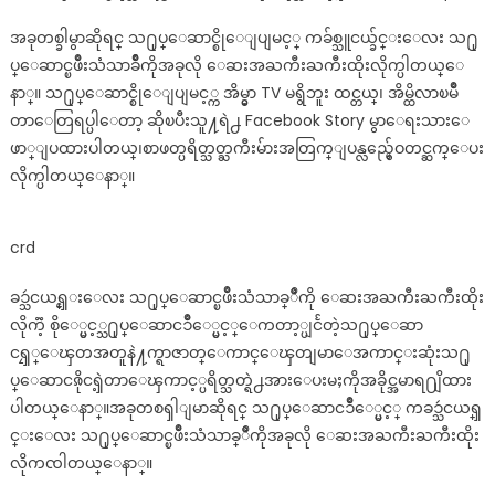
ပြေ
မြင့်..
အခုတစ္ခါမွာဆိုရင္ သ႐ုပ္ေဆာင္စိုေျပျမင့္ ကခ်စ္သူငယ္ခ်င္းေလး သ႐ု
ပ္ေဆာင္ၿဖိဳးသံသာခ်ိဳကိုအခုလို ေဆးအႀကီးႀကီးထိုးလိုက္ပါတယ္ေ
နာ္။ သ႐ုပ္ေဆာင္စိုေျပျမင့္က အိမ္မွာ TV မရွိဘူး ထင္တယ္၊ အိမ္ထိလာၿမိဳ
တာေတြရပ္ပါေတာ့ ဆိုၿပီးသူ႔ရဲ႕ Facebook Story မွာေရးသားေ
ဖာ္ျပထားပါတယ္၊စာဖတ္ပရိတ္သတ္ႀကီးမ်ားအတြက္ျပန္လည္မွ်ေဝတင္ဆက္ေပး
လိုက္ပါတယ္ေနာ္။
crd
ခၥ္သဴငယၡ္င္းေလး သ႐ုပ္ေဆာင္ၿဖိဳးသံသာခ္ိဳကို ေဆးအႀကီးႀကီးထိုး
လိုကၱဲ့ စိုေ္ပ္မင့္သ႐ုပ္ေဆာငၥိဳေ္ပ္မင့္ေကတာ့္ပျငႅတဲ့သ႐ုပ္ေဆာ
ငၡၠ္ေၾတအတူနဲ႔က္ရာဇာတ္ေကာင္ေၾတျမာေအကာင္းဆုံးသ႐ု
ပ္ေဆာငၷိုငၡဲ့တာေၾကာင့္ပရိတ္သတ္ရဲ႕အားေပးမႈကိုအခိုင္အမာရ႐ျိထား
ပါတယ္ေနာ္။အခုတစၡါျမာဆိုရင္ သ႐ုပ္ေဆာငၥိဳေ္ပ္မင့္ ကခၥ္သဴငယၡ္
င္းေလး သ႐ုပ္ေဆာင္ၿဖိဳးသံသာခ္ိဳကိုအခုလို ေဆးအႀကီးႀကီးထိုး
လိုကၸါတယ္ေနာ္။