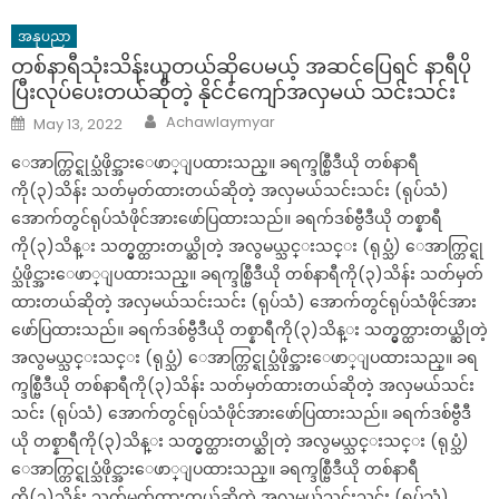
အနုပညာ
တစ်နာရီသုံးသိန်းယူတယ်ဆိုပေမယ့် အဆင်ပြေရင် နာရီပို
ပြီးလုပ်ပေးတယ်ဆိုတဲ့ နိုင်ငံကျော်အလှမယ် သင်းသင်း
Author
Posted
Achawlaymyar
May 13, 2022
on
ေအာက္တြင္ရုပ္သံဖိုင္အားေဖာ္ျပထားသည္။ ခရက္ဒစ္ဗြီဒီယို တစ်နာရီ
ကို(၃)သိန်း သတ်မှတ်ထားတယ်ဆိုတဲ့ အလှမယ်သင်းသင်း (ရုပ်သံ)
အောက်တွင်ရုပ်သံဖိုင်အားဖော်ပြထားသည်။ ခရက်ဒစ်ဗွီဒီယို တစ္နာရီ
ကို(၃)သိန္း သတ္မွတ္ထားတယ္ဆိုတဲ့ အလွမယ္သင္းသင္း (ရုပ္သံ) ေအာက္တြင္ရု
ပ္သံဖိုင္အားေဖာ္ျပထားသည္။ ခရက္ဒစ္ဗြီဒီယို တစ်နာရီကို(၃)သိန်း သတ်မှတ်
ထားတယ်ဆိုတဲ့ အလှမယ်သင်းသင်း (ရုပ်သံ) အောက်တွင်ရုပ်သံဖိုင်အား
ဖော်ပြထားသည်။ ခရက်ဒစ်ဗွီဒီယို တစ္နာရီကို(၃)သိန္း သတ္မွတ္ထားတယ္ဆိုတဲ့
အလွမယ္သင္းသင္း (ရုပ္သံ) ေအာက္တြင္ရုပ္သံဖိုင္အားေဖာ္ျပထားသည္။ ခရ
က္ဒစ္ဗြီဒီယို တစ်နာရီကို(၃)သိန်း သတ်မှတ်ထားတယ်ဆိုတဲ့ အလှမယ်သင်း
သင်း (ရုပ်သံ) အောက်တွင်ရုပ်သံဖိုင်အားဖော်ပြထားသည်။ ခရက်ဒစ်ဗွီဒီ
ယို တစ္နာရီကို(၃)သိန္း သတ္မွတ္ထားတယ္ဆိုတဲ့ အလွမယ္သင္းသင္း (ရုပ္သံ)
ေအာက္တြင္ရုပ္သံဖိုင္အားေဖာ္ျပထားသည္။ ခရက္ဒစ္ဗြီဒီယို တစ်နာရီ
ကို(၃)သိန်း သတ်မှတ်ထားတယ်ဆိုတဲ့ အလှမယ်သင်းသင်း (ရုပ်သံ)