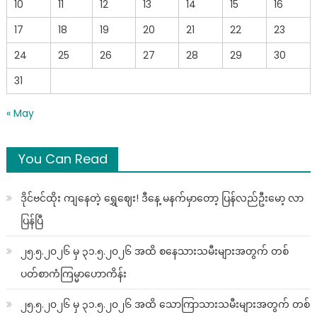
10
11
12
13
14
15
16
17
18
19
20
21
22
23
24
25
26
27
28
29
30
31
« May
You Can Read
ဒိုင်ဗင်ထိုး ကျနေတဲ့ ရွှေဈေး! ဒီနေ့ မနက်မှာတော့ ပြန်လည်ဦးမော့ လာ
ပြန်ပြီ
၂၅.၅.၂၀၂၆ မှ ၃၁.၅.၂၀၂၆ အထိ စနေသားသမီးများအတွက် တစ်
ပတ်စာကံကြမ္မာဟောကိန်း
၂၅.၅.၂၀၂၆ မှ ၃၁.၅.၂၀၂၆ အထိ သောကြာသားသမီးများအတွက် တစ်