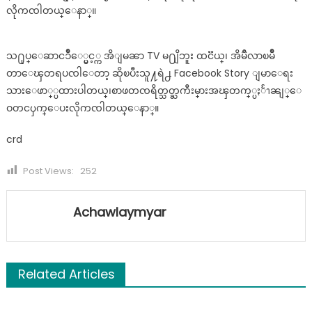
လိုကၸါတယ္ေနာ္။
သ႐ုပ္ေဆာငၥိဳေ္ပ္မင့္က အိျမၼာ TV မ႐ျိဘူး ထငၱယ္၊ အိမၳိလာၿမိဳ
တာေၾတရပၸါေတာ့ ဆိုၿပီးသူ႔ရဲ႕ Facebook Story ျမာေရး
သားေဖာ္္ပထားပါတယ္၊စာဖတၸရိတ္သတ္ႀကီးမ္ားအၾတက္္ပႏႅၫၼျ္ေ
ဝတငၦက္ေပးလိုကၸါတယ္ေနာ္။
crd
Post Views:
252
Achawlaymyar
Related Articles