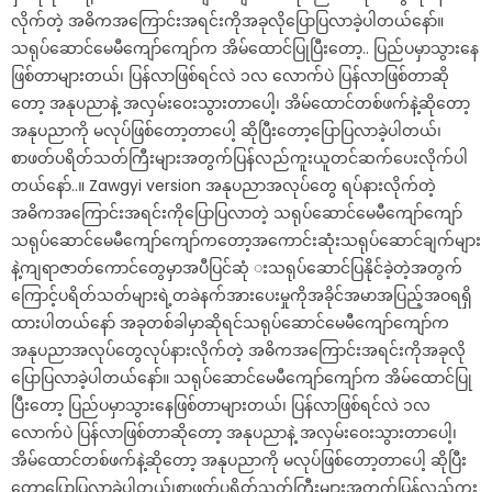
လိုက်တဲ့ အဓိကအကြောင်းအရင်းကိုအခုလိုပြောပြလာခဲ့ပါတယ်နော်။
သရုပ်ဆောင်မေမီကျော်ကျော်က အိမ်ထောင်ပြုပြီးတော့.. ပြည်ပမှာသွားနေ
ဖြစ်တာများတယ်၊ ပြန်လာဖြစ်ရင်လဲ ၁လ လောက်ပဲ ပြန်လာဖြစ်တာဆို
တော့ အနုပညာနဲ့ အလှမ်းဝေးသွားတာပေါ့၊ အိမ်ထောင်တစ်ဖက်နဲ့ဆိုတော့
အနုပညာကို မလုပ်ဖြစ်တော့တာပေါ့ ဆိုပြီးတော့ပြောပြလာခဲ့ပါတယ်၊
စာဖတ်ပရိတ်သတ်ကြီးများအတွက်ပြန်လည်ကူးယူတင်ဆက်ပေးလိုက်ပါ
တယ်နော်..။ Zawgyi version အနုပညာအလုပ်တွေ ရပ်နားလိုက်တဲ့
အဓိကအကြောင်းအရင်းကိုပြောပြလာတဲ့ သရုပ်ဆောင်မေမီကျော်ကျော်
သရုပ်ဆောင်မေမီကျော်ကျော်ကတော့အကောင်းဆုံးသရုပ်ဆောင်ချက်များ
နဲ့ကျရာဇာတ်ကောင်တွေမှာအပီပြင်ဆုံ းသရုပ်ဆောင်ပြနိုင်ခဲ့တဲ့အတွက်
ကြောင့်ပရိတ်သတ်များရဲ့တခဲနက်အားပေးမှုကိုအခိုင်အမာအပြည့်အဝရရှိ
ထားပါတယ်နော် အခုတစ်ခါမှာဆိုရင်သရုပ်ဆောင်မေမီကျော်ကျော်က
အနုပညာအလုပ်တွေလုပ်နားလိုက်တဲ့ အဓိကအကြောင်းအရင်းကိုအခုလို
ပြောပြလာခဲ့ပါတယ်နော်။ သရုပ်ဆောင်မေမီကျော်ကျော်က အိမ်ထောင်ပြု
ပြီးတော့ ပြည်ပမှာသွားနေဖြစ်တာများတယ်၊ ပြန်လာဖြစ်ရင်လဲ ၁လ
လောက်ပဲ ပြန်လာဖြစ်တာဆိုတော့ အနုပညာနဲ့ အလှမ်းဝေးသွားတာပေါ့၊
အိမ်ထောင်တစ်ဖက်နဲ့ဆိုတော့ အနုပညာကို မလုပ်ဖြစ်တော့တာပေါ့ ဆိုပြီး
တော့ပြောပြလာခဲ့ပါတယ်၊စာဖတ်ပရိတ်သတ်ကြီးများအတွက်ပြန်လည်ကူး