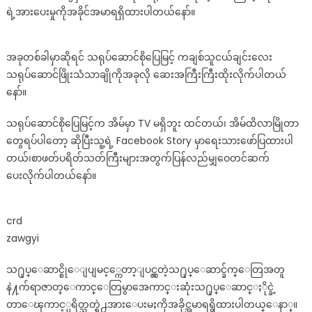
ရဲ့အားပေးမှုကိုအခိုင်အမာရရှိထားပါတယ်နော်။
နေ
တဲ့
ချစ်သူ
အခုတစ်ခါမှာဆိုရင် သရုပ်ဆောင်စိုပြေမြင့် ကချစ်သူငယ်ချင်းလေး
ငယ်
သရုပ်ဆောင်ဖြိုးသံသာချိုကိုအခုလို ဆေးအကြီးကြီးထိုးလိုက်ပါတယ်
ချင်း
နော်။
ဖြိုး
သံ
သရုပ်ဆောင်စိုပြေမြင့်က အိမ်မှာ TV မရှိဘူး ထင်တယ်၊ အိမ်ထိလာမြိုတာ
သာ
ချို
တွေရပ်ပါတော့ ဆိုပြီးသူ့ရဲ့ Facebook Story မှာရေးသားဖော်ပြထားပါ
ကို
တယ်၊စာဖတ်ပရိတ်သတ်ကြီးများအတွက်ပြန်လည်မျှဝေတင်ဆက်
ဓာတ်ပုံ
ပေးလိုက်ပါတယ်နော်။
ရိုက်
ကာ
ဆေး
crd
ထိုး
zawgyi
လိုက်
တဲ့
သ႐ုပ္ေဆာင္စိုေျပျမင့္ကေတာ့ျပင္လွတဲ့သ႐ုပ္ေဆာင္ခ်က္ေတြအတူ
သရုပ်ဆောင်
နဲ႔က်ရာဇာတ္ေကာင္ေတြမွာအေကာင္းဆုံးသ႐ုပ္ေဆာင္ႏိုင္ခဲ့
စို
တာေၾကာင့္ပရိတ္သတ္ရဲ႕အားေပးမႈကိုအခိုင္အမာရရွိထားပါတယ္ေနာ္။