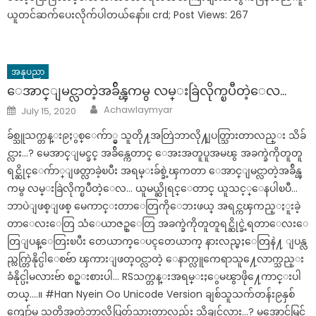
ယူတင်ဆက်ပေးလိုက်ပါတယ်နော်။ crd; Post Views: 267
အနုပညာ
ေအာင္ျမင္လာတဲ့အခ်ိန္ၾကမွ လမ္းခြဲလိုက္ၿပီတဲ့ေလ…
Author
Posted
Achawlaymyar
July 15, 2020
on
ခ်စ္သူသက္တန္း၉ႏွစ္ေက်ာ္မွ သူတို႔အတြဲဘာလို႔ျပတ္သြားတာလည္း သိခ်
င္လား…? မေအာင္ျမင္ခင္ အခ်ိန္ကေတာင္ ေအးအတူပူအမၽွ အခက္ခဲကိုတူတူ
ရင္ဆိုင္ေက်ာ္ျဖတ္လာခဲ့ၿပီး အရမ္းခ်စ္ခဲ့ၾကတာ ေအာင္ျမင္လာတဲ့အခ်ိန္ၾ
ကမွ လမ္းခြဲလိုက္ၿပီတဲ့ေလ… ယူမယ္ဆိုရင္ေတာင္ ယူသင့္ေနပါၿပီ…
ဘာပဲျဖစ္ျဖစ္ မေကာင္းတာေတြကိုေဘးဖယ္ အရင္ကၾကည္ႏူးခဲ့
တာေလးေတြ သံေယာဇဥ္ေတြ အခက္ခဲကိုတူတူရင္ဆိုင္ခဲ့ရတာေလးေ
တြျပန္ေတြးၿပီး တေယာက္ေပၚတေယာက္ နားလည္မႈေတြနဲ႔ ျပန္လ
ည္လက္တြဲနိုင္ပါေစဗ်ာ ၾကားျဖတ္ဝင္လာတဲ့ ေနာက္လူကေရာသူ႔ေလာက္သည္း
ခံနိုင္ပါ့မလားဗ်ာ စဥ္းစားပါ… RSသက္တန္းအရမ္းႏွေမၽွာဖို႔ေကာင္းပါ
တယ္….။ #Han Nyein Oo Unicode Version ချစ်သူသက်တန်း၉နှစ်
ကျော်မှ သူတို့အတွဲဘာလို့ပြတ်သွားတာလည်း သိချင်လား…? မအောင်မြင်