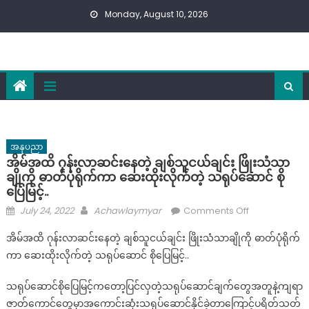
Skip
Monday, August 10, 2026
to
content
အနုပညာ
အိမ်အထိ ဂုန်းလာဆင်းနေတဲ့ ချစ်သူငယ်ချင်း ဖြိုးသံသာ
ချိုကို ဓာတ်ပုံရိုက်ကာ ဆေးထိုးလိုက်တဲ့ သရုပ်ဆောင် စို
ပြေမြင့်..
Posted
Author
on
July 24, 2022
Achawlaymyar
Comments Off
on
အိမ်
အိမ်အထိ ဂုန်းလာဆင်းနေတဲ့ ချစ်သူငယ်ချင်း ဖြိုးသံသာချိုကို ဓာတ်ပုံရိုက်
အထိ
ကာ ဆေးထိုးလိုက်တဲ့ သရုပ်ဆောင် စိုပြေမြင့်..
ဂု
န်း
သရုပ်ဆောင်စိုပြေမြင့်ကတော့ပြင်လှတဲ့သရုပ်ဆောင်ချက်တွေအတူနဲ့ကျရာ
လာ
ဇာတ်ကောင်တွေမှာအကောင်းဆုံးသရုပ်ဆောင်နိုင်ခဲ့တာကြောင့်ပရိတ်သတ်
ဆင်း