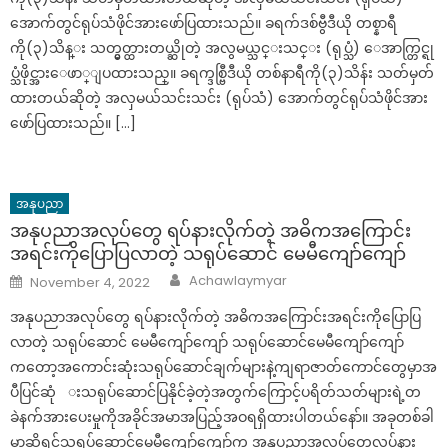
အောက်တွင်ရုပ်သံဖိုင်အားဖော်ပြထားသည်။ ခရက်ဒစ်ဗွီဒီယို တစ္နာရီ
ကို(၃)သိန္း သတ္မွတ္ထားတယ္ဆိုတဲ့ အလွမယ္သင္းသင္း (ရုပ္သံ) ေအာက္တြင္ရု
ပ္သံဖိုင္အားေဖာ္ျပထားသည္။ ခရက္ဒစ္ဗြီဒီယို တစ်နာရီကို(၃)သိန်း သတ်မှတ်
ထားတယ်ဆိုတဲ့ အလှမယ်သင်းသင်း (ရုပ်သံ) အောက်တွင်ရုပ်သံဖိုင်အား
ဖော်ပြထားသည်။ […]
အနုပညာ
အနုပညာအလုပ်တွေ ရပ်နားလိုက်တဲ့ အဓိကအကြောင်း
အရင်းကိုပြောပြလာတဲ့ သရုပ်ဆောင် မေမီကျော်ကျော်
Author
Posted
Achawlaymyar
November 4, 2022
on
အနုပညာအလုပ်တွေ ရပ်နားလိုက်တဲ့ အဓိကအကြောင်းအရင်းကိုပြောပြ
လာတဲ့ သရုပ်ဆောင် မေမီကျော်ကျော် သရုပ်ဆောင်မေမီကျော်ကျော်
ကတော့အကောင်းဆုံးသရုပ်ဆောင်ချက်များနဲ့ကျရာဇာတ်ကောင်တွေမှာအ
ပီပြင်ဆုံ းသရုပ်ဆောင်ပြနိုင်ခဲ့တဲ့အတွက်ကြောင့်ပရိတ်သတ်များရဲ့တ
ခဲနက်အားပေးမှုကိုအခိုင်အမာအပြည့်အဝရရှိထားပါတယ်နော်။ အခုတစ်ခါ
မှာဆိုရင်သရုပ်ဆောင်မေမီကျော်ကျော်က အနုပညာအလုပ်တွေလုပ်နား