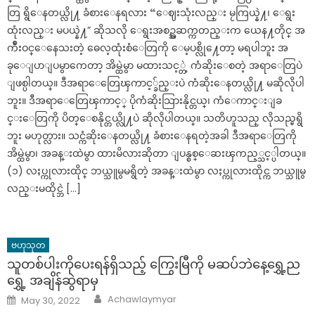
တြ ရွိေနတယ္လို႔ ခံစားေနရလား “ေဈးသုံးလည္း မႂကြယ္နဲ႔၊ ေရွး
ထုံးလည္း မပယ္နဲ႔” ဆိုသလို ေရွးအစဥ္အဆက္ကတည္းက ယေန႔တိုင္ အ
က်ဳံးဝင္ေနေသးတဲ့ ဓေလ့ထုံးစံေတြကို ေမ့ပစ္လို႔ေတာ့ မရပါဘူး အ
ခုေျပာျပမွာကေတာ့ အိမ္ထဲမွာ မထားသင့္တဲ့ ကံဆိုးေစတဲ့ အရာေတြပဲ
ျဖစ္ပါတယ္။ ဒီအရာေတြေၾကာင့္ခ်ည္းပဲ ကံဆိုးေနတယ္လို႔ မဆိုလိုပါ
ဘူး။ ဒီအရာေတြေၾကာင့္ ပိုကံဆိုးသြားနိုင္တယ္၊ ကံေကာင္းျခ
င္းေတြကို ပိတ္ေစနိုင္တယ္လို႔ပဲ ဆိုလိုပါတယ္။ သတိဟူသည္ လိုသည္မရွိ
ဘူး မဟုတ္လား။ သင္ကံဆိုးေနတယ္လို႔ ခံစားေနရတဲ့အခါ ဒီအရာေတြကို
အိမ္ထဲမွာ၊ အခန္းထဲမွာ ထားမိလားဆိုတာ ျပန္စစ္ေဆးၾကည့္သင့္ပါတယ္။
(၁) လႈပ္ကုလားထိုင္ ဘယ္သူမွမရွိတဲ့ အခန္းထဲမွာ လႈပ္ကုလားထိုင္က ဘယ္သူမွ
လည္းမထိုင္ဘဲ […]
ဗဟုသုတ
သူတစ်ပါးကိုပေးရန်ရှိသည့် ကြွေးမြီကို မဆပ်ဘဲနေ့ရွှေ့ည
ရွှေ့ အချိန်ဆွဲရာမှ
Author
Posted
Achawlaymyar
May 30, 2022
on