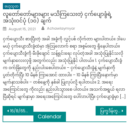
ဗဟုသုတ
လူတော်တော်များများ မသိကြသေးတဲ့ ငှက်ပျောခွံရဲ့
အသုံးဝင်ပုံ (၁၀) ချက်
Author
Posted
Achawlaymyar
August 15, 2021
on
ငှက်ပျောသီး စားပြီးတဲ့ အခါ အခွံကို လွှင့်ပစ် လိုက်တာ များပါတယ်။ ဒါပေ
မယ့် ငှက်ပျောသီးခွံထဲမှာ အံ့ဩလောက် စရာ အစွမ်းတွေ ရှိနေပါတယ်။
ငှက်ပျောသီးခွံကို မီးဖိုချောင် သန့်ရှင်းရေး လုပ်တဲ့အခါ အသုံးပြုနိုင်သလို
မျက်နှာလေးလှဖို့ အတွက်လည်း အသုံးပြုနိုင် ပါတယ်။ 1. ငှက်ပျောသီးခွံ
က ဝက်ခြံတွေကို နည်းပါးစေပါတယ်။ – ငှက်ပျောသီးခွံနဲ့ မျက်နှာကို
ပွတ်တိုက်ပြီး 10 မိနစ် ကြာအောင် ထားပါ။ – 10 မိနစ် ကြာပြီးနောက်မှာ
မျက်နှာသစ်ပါ။ – တစ်နေ့ကို နှစ်ခါ ပြုလုပ်လို့ ရပါတယ်။ 2. အရေး
အကြောင်းတွေ ကိုလည်း နည်းပါးသွားစေ ပါတယ်။ အသက်အရွယ် ရလာ
ပြီဆိုရင် မျက်နှာမှာ အရေးအကြောင်းတွေ ပေါ်လာပါပြီ။ ငှက်ပျောခွံမှာ […]
Post
16/8/65 ကာလအတွက် တင်းကျပ်သော လမ်းညွှန်ချက်များ
ပြက္ခဒိန်တွင်ကံကောင်းစေသောဂဏန်းများ2022 ခုနှစ် သြဂုတ်လ 16 ရက်နေ့ထီမထွက်မီမြန်မြန်ကြည့်လိုက်ပါ။
Calendar
navigation