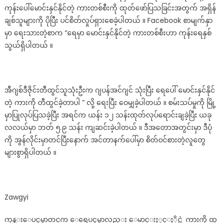
ကုန်းပေါ်မောင်းနှင်နိုင်တဲ့ ကားတစ်စီးကို ထုတ်ဖော်ပြသခြင်းအတွက် အရှိန်
မှာ
ချစ်သူများကို ပိုပြီး ပင်စိတ်လှုပ်ရှားစေခဲ့ပါတယ် ။ Facebook စာမျက်နှာ
လည်း
မောင်း
မှာ ရေးသားတဲ့စာက “ရေမှာ မောင်းနှင်နိုင်တဲ့ ကားတစ်စီးဟာ ကုန်းရေနှစ်
နှင်
သွယ်ရှိပါတယ် ။
နိုင်
တဲ့
ကား
ကို
အီဂျစ်ဒီဇိုင်းတီထွင်သူသုံးဦးက ဂျပန်အင်ဂျင် သုံးပြီး ရေပေါ် မောင်းနှင်နိုင်
ထုတ်လုပ်
တဲ့ ကားကို တီထွင်ခဲ့တာပါ ” လို့ ရေးပြီး ဝေမျှခဲ့ပါတယ် ။ စမ်းသပ်မှုကို မြို့
ရောင်းချ
မှာပြုလုပ်ပြသခဲ့ပြီး အရင်က ယန်း ၁၂ သန်းထုတ်လုပ်ရောင်းချခဲ့ပြီး ယခု
နေ
လလယ်မှာ ဘတ် ၅.၉ သန်း ကျဆင်းခဲ့ပါတယ် ။ ဒီအတောအတွင်းမှာ ဒီပုံ
ပြီ
ကို အွန်လိုင်းမှာတင်ပြီးနောက် အင်တာနက်ပေါ်မှာ စိတ်ဝင်စားတဲ့လူတွေ
ဖြစ်
များစွာရှိပါတယ် ။
တဲ့
နိုင်ငံ
Zawgyi
ကုန္းေပၚမွာတင္မက ေရေပၚမွာလည္း ေမာင္းႏွင္ႏိုင္တဲ့ ကားကို ထု