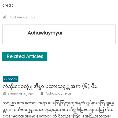
credit
Post Views:
187
Achawlaymyar
Related Articles
ဗဟုသုတ
ကံဆိုးေစလို႔ အိမ္မွာ မထားသင့္တဲ့အရာ (၆) မ်ိဳး…
Author
Posted
Achawlaymyar
October 10, 2021
on
သင့္အိမ္မွာ အေၾကာင္းအရာ ေထြေထြထူးထူးမရွိဘဲ ျပႆနာေတြ ျဖစ္တ
တ္လား။ ႀကိဳးစား႐ုန္းကန္ေနတဲ့ၾကားက အိမ္ရဲ့စီးပြားေရးေတြ က်ဆ
င္းေနလား။ အိမ္ထဲမွာ မေကာင္းတဲ့ ဝိညာဥ္ေတြရဲ့ အေငြ႕အသက္ေ