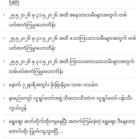
ပြန်ပြီ
၂၅.၅.၂၀၂၆ မှ ၃၁.၅.၂၀၂၆ အထိ စနေသားသမီးများအတွက် တစ်
ပတ်စာကံကြမ္မာဟောကိန်း
၂၅.၅.၂၀၂၆ မှ ၃၁.၅.၂၀၂၆ အထိ သောကြာသားသမီးများအတွက် တစ်
ပတ်စာကံကြမ္မာဟောကိန်း
၂၅.၅.၂၀၂၆ မှ ၃၁.၅.၂၀၂၆ အထိ ကြာသပတေးသားသမီးများအတွက်
တစ်ပတ်စာကံကြမ္မာဟောကိန်း
နောက် ၇၂နာရီအတွင်း မိုးရြာနိုင္ေသာေဒသမ်ား
နာမည်ကျော် လူရွှင်တော်အဖွဲ့ သီးလေးသီးထဲက လူရွှင်တော် ပန်းသီး
ကွယ်လွန်
ရွှေဈေး ဆက်တိုက်ထိုးကျနေပြီ! အတက်ကြမ်းခဲ့တဲ့ ရွှေဈေး ဒီနေ့တော့
ဇောက်ထိုး ပြုတ်ကျသွားပြီ ….