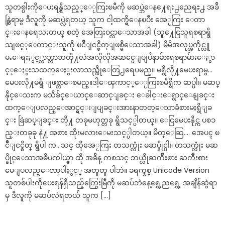
သူတစ္ပါးကိုေပးရန္ရွိသည့္ေႂကြးၿမီကို မဆပ္ဘဲေန႔ေရႊ႕ညေရႊ႕ အခ်ိ
န္ဆြဲရာမွ ဒီလူကို မဆပ္လဲရတယ္ သူက ငါ့ထက္ရွိေနၿပီး အေႂကြး ေတာ
င္းေနရေသးတယ္ စတဲ့ အေတြးဝင္လာေသာအခါ (သူ႔ေငြသူရစရာရွိ
သျဖင့္ေတာင္းသူကို ၿငိဳျငင္စိတ္ျဖစ္မိေသာအခါ) မိမိအလုပ္အကိုင္လူ
မႉေရးႏွင့္လာဘ္လာဘတို႔လဲအလိုလိုအဆင္မေျပျပႆနာမ်ားရစရာမ်ားေႏွာ
င့္ေႏွးသထက္ေႏွးလာသည္ကိုေတြ႕ရေပမည္။ မရွိလို႔မေပးရာမွ…
မေပးလို႔မရွိ ျဖစ္လာေစမည္။ဒါ့ေၾကာင့္ေႂကြးၿမီရွိက ဆပ္ပါ။ မဆပ္
နိုင္ေသးက မသိခ်င္ေယာင္ေဆာင္ျခင္း ေခါင္းေရွာင္ေနျခင္း
ထက္ေျပလည္ေအာင္ရွင္းျပျခင္းအားနာတတ္ေသာခံစားမႈရွိျခ
င္း ခြဲဆပ္ျခင္း တို႔ တခုမဟုတ္တခု ရွိသင့္ပါတယ္။ ေငြမေပးနိုင္က ပစၥ
ည္းတခုခု နဲ႔ အစား ထိုးမလားေမးသင့္ပါတယ္။ မိတ္ေဆြ…. အေပၚ ၿ
ငိဳျငင္စိတ္ ရွိပါ က…သင္ ထိုအေႂကြး တသက္လုံး မဆပ္နိုင္ပါ။ တသက္လုံး မဆ
ပ္နိုင္ေသာအဓိပၸါယ္မွာ ထို အခ်ိန္ ကစသင္ ဘယ္လိုႀကိဳးစား ႀကိဳးစား
မေျပလည္ေတာ့ပါႏွင့္ အတူတူ ပါဘဲ။ ခရက္ဒစ္ Unicode Version
သူတစ်ပါးကိုပေးရန်ရှိသည့်ကြွေးမြီကို မဆပ်ဘဲနေ့ရွှေ့ညရွှေ့ အချိန်ဆွဲရာ
မှ ဒီလူကို မဆပ်လဲရတယ် သူက […]