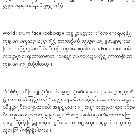
တ္လုပ္ေရာင္းခ်ေနၿပီျဖစ္တဲ့ ႏိုင္ငံ
World Forum facebook page တစ္ခုမွာ Egypt ႏိုင္ငံက ေရေပၚနဲ႔
ကုန္းေပၚေမာင္းႏွင္ႏိုင္တဲ့ ကားတစ္စီးကို ထုတ္ေဖာ္ျပသျခင္းအ
တြက္ အရွိန္ခ်စ္သူမ်ားကို ပိုၿပီး ပင္စိတ္လႈပ္ရွားေစခဲ့ပါတယ္ ။ Facebook စာမ်
က္ႏွာမွာ ေရးသားတဲ့စာက “ေရမွာ ေမာင္းႏွင္ႏိုင္တဲ့ ကားတစ္စီးဟာ
ကုန္းေရႏွစ္သြယ္ရွိပါတယ္ ။
အီဂ်စ္ဒီဇိုင္းတီထြင္သူသုံးဦးက ဂ်ပန္အင္ဂ်င္ သုံးၿပီး ေရေပၚ ေမာင္းႏွင္ႏို
င္တဲ့ ကားကို တီထြင္ခဲ့တာပါ ” လို႔ ေရးၿပီး ေဝမွ်ခဲ့ပါတယ္ ။ စမ္းသပ္မႈကို
ၿမိဳ႕မွာျပဳလုပ္ျပသခဲ့ၿပီး အရင္က ယန္း ၁၂ သန္းထုတ္လုပ္ေရာင္းခ်ခဲ့ၿ
ပီး ယခုလလယ္မွာ ဘတ္ ၅.၉ သန္း က်ဆင္းခဲ့ပါတယ္ ။ ဒီအေတာအတြ
င္းမွာ ဒီပုံကို အြန္လိုင္းမွာတင္ၿပီးေနာက္ အင္တာနက္ေပၚမွာ စိတ္ဝင္စားတဲ့
လူေတြ မ်ားစြာရွိပါတယ္ ။