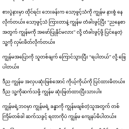
စားပွဲနားမှာ ထိုင်ရင်း ဘေးခန်းက သော့ဖွင့်သံကို ကျွန်မ နားစွံ နေ
လိုက်တယ်။ သော့ဖွင့်သံ ကြားတာနဲ့ ကျွန်မ တံခါးဖွင့်ပြီး “ညနေစာ
အတွက် ကျွန်မကို အဖော်ပြုနိုင်မလား” လို့ တံခါးဖွင့်ဖို့ ပြင်နေတဲ့
သူ့ကို လှမ်းဖိတ်လိုက်တယ်။
ကျွန်မအပြောကို သူတစ်ချက် ကြောင်သွားပြီး “ရပါတယ်” လို့ ဖြေ
ပါတယ်။
ဒီည ကျွန်မ အလှပဆုံးဖြစ်အောင် ကိုယ့်ကိုယ်ကို ပြင်ထားမိတယ်။
ဒီည သူ့ကိုဆက်သဖို့ ကျွန်မ ဆုံးဖြတ်ထားပြီးသားပါ။
ကျွန်မရဲ့ဘဝမှာ ကျွန်မရဲ့ ခန္ဓာကို ကျွန်မချစ်တဲ့သူအတွက် တစ်
ကြိမ်တစ်ခါ ဆက်သခွင့် ရတာကိုပဲ ကျွန်မ ကျေနပ်မိပါတယ်။