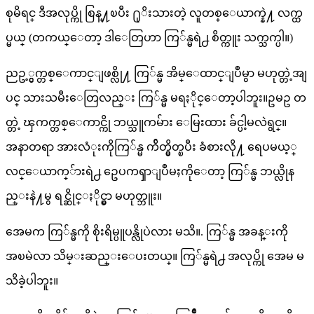
စုမိရင္ ဒီအလုပ္ကို စြန္႔ၿပီး ႐ုိးသားတဲ့ လူတစ္ေယာက္နဲ႔ လက္ထ
ပ္မယ္ (တကယ္ေတာ့ ဒါေတြဟာ ကြ်န္မရဲ႕ စိတ္ကူး သက္သက္ပါ။)
ညဥ့္ငွက္တစ္ေကာင္ျဖစ္လို႔ ကြ်န္မ အိမ္ေထာင္ျပဳမွာ မဟုတ္တဲ့အျ
ပင္ သားသမီးေတြလည္း ကြ်န္မ မရႏိုင္ေတာ့ပါဘူး။ဥမဥ တ
တ္တဲ့ ၾကက္တစ္ေကာင္ကို ဘယ္သူကမ်ား ေမြးထား ခ်င္ပါ့မလဲရွင္။
အနာတရာ အားလံုးကိုကြ်န္မ က်ိတ္မွိတ္ၿပီး ခံစားလို႔ ရေပမယ့္
လင္ေယာက္်ားရဲ႕ ဥေပကၡာျပဳမႈကိုေတာ့ ကြ်န္မ ဘယ္လိုန
ည္းနဲ႔မွ ရင္ဆိုင္ႏိုင္မွာ မဟုတ္ဘူး။
အေမက ကြ်န္မကို စိုးရိမ္ပူပန္လိုပဲလား မသိ။. ကြ်န္မ အခန္းကို
အၿမဲလာ သိမ္းဆည္းေပးတယ္။ ကြ်န္မရဲ႕ အလုပ္ကို အေမ မ
သိခဲ့ပါဘူး။