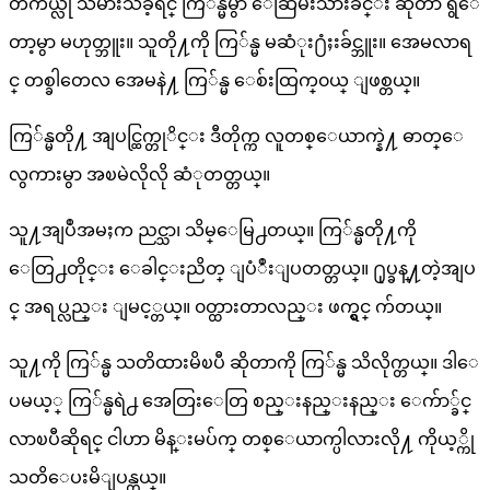
တကယ္လို သိမ်ားသိခဲ့ရင္ ကြ်န္မမွာ ေဆြမ်ဳိးသားခ်င္း ဆိုတာ ရွိေ
တာ့မွာ မဟုတ္ဘူး။ သူတို႔ကို ကြ်န္မ မဆံုး႐ံႈးခ်င္ဘူး။ အေမလာရ
င္ တစ္ခါတေလ အေမနဲ႔ ကြ်န္မ ေစ်းထြက္၀ယ္ ျဖစ္တယ္။
ကြ်န္မတို႔ အျပင္ထြက္တုိင္း ဒီတိုက္က လူတစ္ေယာက္နဲ႔ ဓာတ္ေ
လွကားမွာ အၿမဲလိုလို ဆံုတတ္တယ္။
သူ႔အျပဳအမႈက ညင္သာ၊ သိမ္ေမြ႕တယ္။ ကြ်န္မတို႔ကို
ေတြ႕တိုင္း ေခါင္းညိတ္ ျပံဳးျပတတ္တယ္။ ႐ုပ္ခန္႔တဲ့အျပ
င္ အရပ္လည္း ျမင့္တယ္။ ၀တ္ထားတာလည္း ဖက္ရွင္ က်တယ္။
သူ႔ကို ကြ်န္မ သတိထားမိၿပီ ဆိုတာကို ကြ်န္မ သိလိုက္တယ္။ ဒါေ
ပမယ့္ ကြ်န္မရဲ႕ အေတြးေတြ စည္းနည္းနည္း ေက်ာ္ခ်င္
လာၿပီဆိုရင္ ငါဟာ မိန္းမပ်က္ တစ္ေယာက္ပါလားလို႔ ကိုယ့္ကို
သတိေပးမိျပန္တယ္။