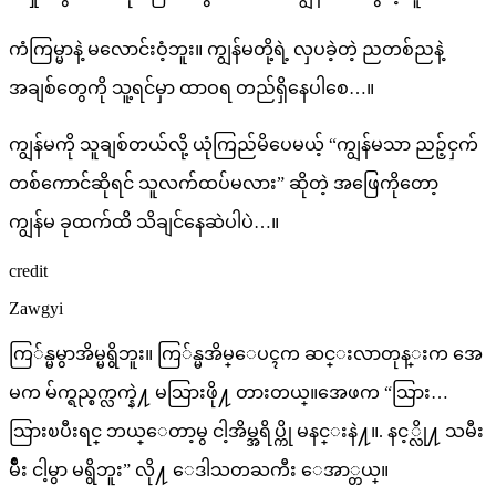
ကံကြမ္မာနဲ့ မလောင်းဝံ့ဘူး။ ကျွန်မတို့ရဲ့ လှပခဲ့တဲ့ ညတစ်ညနဲ့
အချစ်တွေကို သူ့ရင်မှာ ထာဝရ တည်ရှိနေပါစေ…။
ကျွန်မကို သူချစ်တယ်လို့ ယုံကြည်မိပေမယ့် “ကျွန်မသာ ညဉ့်ငှက်
တစ်ကောင်ဆိုရင် သူလက်ထပ်မလား” ဆိုတဲ့ အဖြေကိုတော့
ကျွန်မ ခုထက်ထိ သိချင်နေဆဲပါပဲ…။
credit
Zawgyi
ကြ်န္မမွာအိမ္မရွိဘူး။ ကြ်န္မအိမ္ေပၚက ဆင္းလာတုန္းက အေ
မက မ်က္ရည္စက္လက္နဲ႔ မသြားဖို႔ တားတယ္။အေဖက “သြား…
သြားၿပီးရင္ ဘယ္ေတာ့မွ ငါ့အိမ္အရိပ္ကို မနင္းနဲ႔။. နင့္လို႔ သမီး
မ်ဳိး ငါ့မွာ မရွိဘူး” လို႔ ေဒါသတႀကီး ေအာ္တယ္။