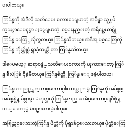
ပးပါတယ္။
ကြ်န္မကို အဲဒီလို သတိေပး စကားေျပာတဲ့ အခ်ိန္မွာ သူ႔မ်
က္ႏွာေပၚမွာ ႏွေျမာတဲ့၊ ၀မ္းနည္းတဲ့ အရိပ္အေယာင္ကို
ကြ်န္မ ေတြ႕လိုက္ရတယ္။ ကြ်န္မသိတယ္။ အဲဒီအျပစ္ေတြကို
ကြ်န္မ ကိုယ္တိုင္ပဲ ရွာခဲ့တယ္ဆိုတာ ကြ်န္မသိတယ္။
ဒါေပမယ့္ ဆရာ၀န္ရဲ႕ သတိေပးစကားကို ၾကားေတာ့ ကြ်
န္မ ခ်ဳံးပဲြခ် ငိုခဲ့မိတယ္။ ကြ်န္မစိတ္ကို ကြ်န္မ ေျဖခဲ့ပါတယ္။
ကြ်န္မဟာ ညဥ့္ငွက္ တစ္ေကာင္ပါ။ ဘယ္သူကမွ ကြ်န္မကို အခ်စ္စစ္
အခ်စ္မွန္နဲ႔ ခ်စ္လာမွာ မဟုတ္သလို ကြ်န္မလည္း အိမ္ေထာင္ျပဳဖို႔
ဘယ္ေတာ့မွ မစဥ္းစားခဲ့ပါဘူး။
အရြယ္တင္ေသးတဲ့ကြ်န္မ ပိုက္ဆံကို ပိုရွာခ်င္ေသးတယ္။ ပိုက္ဆံေတြ