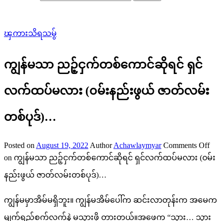
ၾကားသိရသမွ်
ကျွန်မသာ ညဉ့်ငှက်တစ်ကောင်ဆိုရင် ရှင်
လက်ထပ်မလား (၀မ်းနည်းဖွယ် ဇာတ်လမ်း
တစ်ပုဒ်)…
Posted on
August 19, 2022
Author
Achawlaymyar
Comments Off
on ကျွန်မသာ ညဉ့်ငှက်တစ်ကောင်ဆိုရင် ရှင်လက်ထပ်မလား (၀မ်း
နည်းဖွယ် ဇာတ်လမ်းတစ်ပုဒ်)…
ကျွန်မမှာအိမ်မရှိဘူး။ ကျွန်မအိမ်ပေါ်က ဆင်းလာတုန်းက အမေက
မျက်ရည်စက်လက်နဲ့ မသွားဖို့ တားတယ်။အဖေက “သွား… သွား