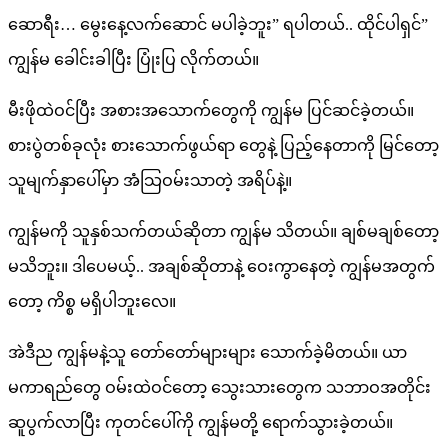
ဆောရီး… မွေးနေ့လက်ဆောင် မပါခဲ့ဘူး” ရပါတယ်.. ထိုင်ပါရှင်”
ကျွန်မ ခေါင်းခါပြီး ပြုံးပြ လိုက်တယ်။
မီးဖိုထဲဝင်ပြီး အစားအသောက်တွေကို ကျွန်မ ပြင်ဆင်ခဲ့တယ်။
စားပွဲတစ်ခုလုံး စားသောက်ဖွယ်ရာ တွေနဲ့ ပြည့်နေတာကို မြင်တော့
သူမျက်နှာပေါ်မှာ အံသြဝမ်းသာတဲ့ အရိပ်နဲ့။
ကျွန်မကို သူနှစ်သက်တယ်ဆိုတာ ကျွန်မ သိတယ်။ ချစ်မချစ်တော့
မသိဘူး။ ဒါပေမယ့်.. အချစ်ဆိုတာနဲ့ ဝေးကွာနေတဲ့ ကျွန်မအတွက်
တော့ ကိစ္စ မရှိပါဘူးလေ။
အဲဒီည ကျွန်မနဲ့သူ တော်တော်များများ သောက်ခဲ့မိတယ်။ ယာ
မကာရည်တွေ ဝမ်းထဲဝင်တော့ သွေးသားတွေက သဘာဝအတိုင်း
ဆူပွက်လာပြီး ကုတင်ပေါ်ကို ကျွန်မတို့ ရောက်သွားခဲ့တယ်။