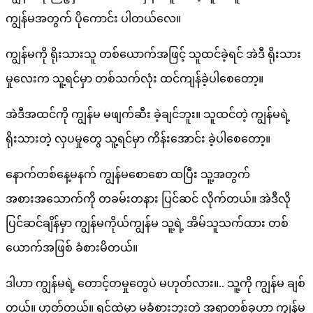
ကျွန်မအတွက် ပိုကောင်း ပါတယ်လေ။
ကျွန်မကို ရိုးသားသူ တစ်ယောက်အဖြင့် သူထင်ခဲ့ရင် အဲဒီ ရိုးသား
မှုလေးက သူ့ရင်မှာ တစ်သက်လုံး ထင်ကျန်ခဲ့ပါစေတော့။
အဲဒီအထင်ကို ကျွန်မ မဖျက်ဆီး ခဲ့ချင်ဘူး။ သူထင်တဲ့ ကျွန်မရဲ့
ရိုးသားတဲ့ လှပမှုတွေ သူ့ရင်မှာ ကိန်းအောင်း ခဲ့ပါစေတော့။
နောက်တစ်နေ့မနက် ကျွန်မစောစော ထပြီး သူ့အတွက်
အစားအသောက်ကို တခမ်းတနား ပြင်ဆင် လိုက်တယ်။ အဲဒီလို
ပြင်ဆင်ချိန်မှာ ကျွန်မကိုယ်ကျွန်မ သူ့ရဲ့ အိမ်သူသက်ထား တစ်
ယောက်အဖြစ် ခံစားမိတယ်။
ဒါဟာ ကျွန်မရဲ့ တောင့်တမှုတွေပဲ မဟုတ်လား။.. သူ့ကို ကျွန်မ ချစ်
တယ်။ ဟုတ်တယ်။ ရင်ထဲမှာ မခံစားဘူးတဲ့ အရာတစ်ခုဟာ ကျွန်မ