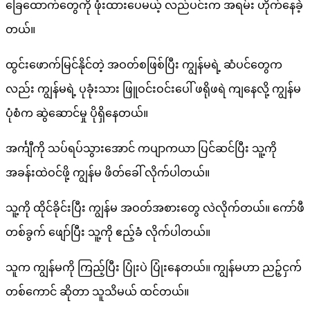
ခြေထောက်တွေကို ဖုံးထားပေမယ့် လည်ပင်းက အရမ်း ဟိုက်နေခဲ့
တယ်။
ထွင်းဖောက်မြင်နိုင်တဲ့ အဝတ်စဖြစ်ပြီး ကျွန်မရဲ့ ဆံပင်တွေက
လည်း ကျွန်မရဲ့ ပုခုံးသား ဖြူဝင်းဝင်းပေါ် ဖရိုဖရဲ ကျနေလို့ ကျွန်မ
ပုံစံက ဆွဲဆောင်မှု ပိုရှိနေတယ်။
အင်္ကျီကို သပ်ရပ်သွားအောင် ကပျာကယာ ပြင်ဆင်ပြီး သူ့ကို
အခန်းထဲဝင်ဖို့ ကျွန်မ ဖိတ်ခေါ် လိုက်ပါတယ်။
သူ့ကို ထိုင်ခိုင်းပြီး ကျွန်မ အဝတ်အစားတွေ လဲလိုက်တယ်။ ကော်ဖီ
တစ်ခွက် ဖျော်ပြီး သူ့ကို ဧည့်ခံ လိုက်ပါတယ်။
သူက ကျွန်မကို ကြည့်ပြီး ပြုံးပဲ ပြုံးနေတယ်။ ကျွန်မဟာ ညဉ့်ငှက်
တစ်ကောင် ဆိုတာ သူသိမယ် ထင်တယ်။