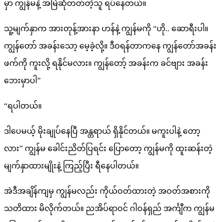
မှာ ကျွန်မနဲ့ အမြဲဆုံတတ်တဲ့သူ ရပ်နေတယ်။
သူ့မျက်နှာက အားတုန့်အားနာ ဟန်နဲ့ ကျွန်မကို “ဟို.. ဆောရီးပါ။
ကျွန်တော် အခန်းသော့ မေ့ခဲ့လို့။ ဒီဝရန်တာကနေ ကျွန်တော်အခန်း
ဖက်ကို ကူးလို့ ရနိုင်မလား။ ကျွန်တော့် အခန်းက ခင်ဗျား အခန်း
ဘေးမှာပါ”
“ရပါတယ်။
ဒါပေမယ့် မိုးချုပ်နေပြီ အန္တရာယ် ရှိနိုင်တယ်။ မကူးပါနဲ့ တော့
လား” ကျွန်မ ခေါင်းညိတ်ပြရင်း ပြောတော့ ကျွန်မကို ထူးဆန်းတဲ့
မျက်နှာထားမျိုးနဲ့ ကြည့်ပြီး ရီနေပါတယ်။
အဲဒီအချိန်ကျမှ ကျွန်မလည်း ကိုယ်ဝတ်ထားတဲ့ အဝတ်အစားကို
သတိထား မိလိုက်တယ်။ ညအိပ်ရာဝင် ဂါဝန်ရှည် အင်္ကျီက ကျွန်မ