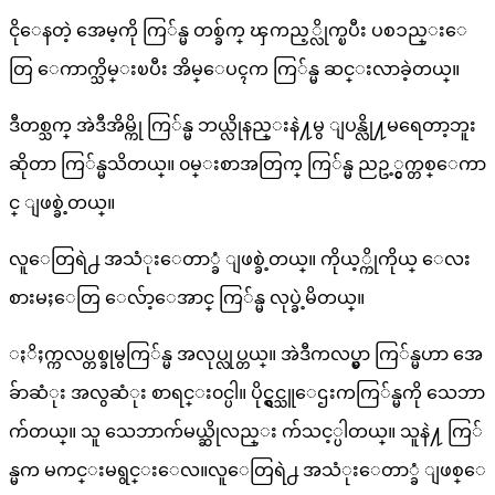
ငိုေနတဲ့ အေမ့ကို ကြ်န္မ တစ္ခ်က္ ၾကည့္လိုက္ၿပီး ပစၥည္းေ
တြ ေကာက္သိမ္းၿပီး အိမ္ေပၚက ကြ်န္မ ဆင္းလာခဲ့တယ္။
ဒီတစ္သက္ အဲဒီအိမ္ကို ကြ်န္မ ဘယ္လိုနည္းနဲ႔မွ ျပန္လို႔မရေတာ့ဘူး
ဆိုတာ ကြ်န္မသိတယ္။ ၀မ္းစာအတြက္ ကြ်န္မ ညဥ့္ငွက္တစ္ေကာ
င္ ျဖစ္ခဲ့တယ္။
လူေတြရဲ႕ အသံုးေတာ္ခံ ျဖစ္ခဲ့တယ္။ ကိုယ့္ကိုကိုယ္ ေလး
စားမႈေတြ ေလ်ာ့ေအာင္ ကြ်န္မ လုပ္ခဲ့မိတယ္။
ႏိႈက္ကလပ္တစ္ခုမွကြ်န္မ အလုပ္လုပ္တယ္။ အဲဒီကလပ္မွာ ကြ်န္မဟာ အေ
ခ်ာဆံုး အလွဆံုး စာရင္း၀င္ပါ။ ပိုင္ရွင္သူေဌးကကြ်န္မကို သေဘာ
က်တယ္။ သူ သေဘာက်မယ္ဆိုလည္း က်သင့္ပါတယ္။ သူနဲ႔ ကြ်
န္မက မကင္းမရွင္းေလ။လူေတြရဲ႕ အသံုးေတာ္ခံ ျဖစ္ေ