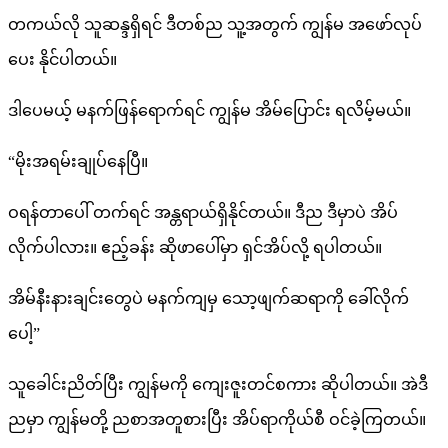
တကယ်လို သူဆန္ဒရှိရင် ဒီတစ်ည သူ့အတွက် ကျွန်မ အဖော်လုပ်
ပေး နိုင်ပါတယ်။
ဒါပေမယ့် မနက်ဖြန်ရောက်ရင် ကျွန်မ အိမ်ပြောင်း ရလိမ့်မယ်။
“မိုးအရမ်းချုပ်နေပြီ။
ဝရန်တာပေါ် တက်ရင် အန္တရာယ်ရှိနိုင်တယ်။ ဒီည ဒီမှာပဲ အိပ်
လိုက်ပါလား။ ဧည့်ခန်း ဆိုဖာပေါ်မှာ ရှင်အိပ်လို့ ရပါတယ်။
အိမ်နီးနားချင်းတွေပဲ မနက်ကျမှ သော့ဖျက်ဆရာကို ခေါ်လိုက်
ပေါ့”
သူခေါင်းညိတ်ပြီး ကျွန်မကို ကျေးဇူးတင်စကား ဆိုပါတယ်။ အဲဒီ
ညမှာ ကျွန်မတို့ ညစာအတူစားပြီး အိပ်ရာကိုယ်စီ ဝင်ခဲ့ကြတယ်။