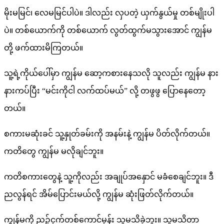
မိုးမမြင်၊ လေမမြင်ပါပဲ။ ဒါလည်း လှပတဲ့ ယှက်နွယ်မှု တစ်မျိုးပါ
ပဲ။ တစ်ယောက်ကို တစ်ယောက် လွတ်ထွက်မသွားအောင် ကျွန်မ
တို့ ဖက်ထားမိကြတယ်။
သူ့ရဲ့ကိုယ်ပေါ်မှာ ကျွန်မ ဆော့ကစားနေသလို သူလည်း ကျွန်မ နား
နားကပ်ပြီး “မင်းကိုငါ လက်ထပ်မယ်” လို့ တဖွဖွ ပြောနေတော့
တယ်။
စကားမဆုံးခင် သူ့နှုတ်ခမ်းကို အနမ်းနဲ့ ကျွန်မ ပိတ်လိုက်တယ်။
ကတိတွေ ကျွန်မ မလိုချင်ဘူး။
ကတိစကားတွေနဲ့ သူ့ကိုလည်း အချုပ်အနှောင် မခံစေချင်ဘူး။ ဒီ
ညလွန်ရင် အိမ်ပြောင်းမယ်လို့ ကျွန်မ ဆုံးဖြတ်လိုက်တယ်။
ကျွန်မကို ညဉ့်ငှက်တစ်ကောင်မှန်း သူမသိခဲ့ဘူး။ သူမသိတာ