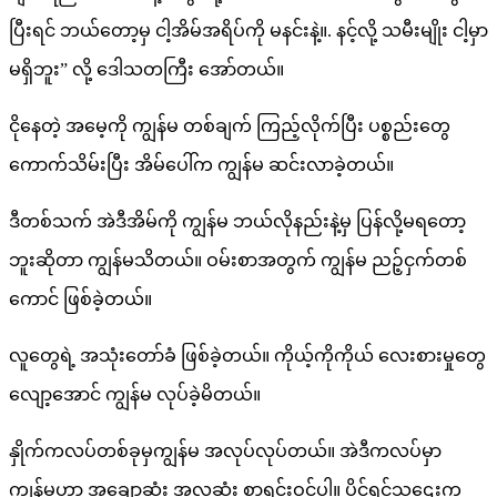
ပြီးရင် ဘယ်တော့မှ ငါ့အိမ်အရိပ်ကို မနင်းနဲ့။. နင့်လို့ သမီးမျိုး ငါ့မှာ
မရှိဘူး” လို့ ဒေါသတကြီး အော်တယ်။
ငိုနေတဲ့ အမေ့ကို ကျွန်မ တစ်ချက် ကြည့်လိုက်ပြီး ပစ္စည်းတွေ
ကောက်သိမ်းပြီး အိမ်ပေါ်က ကျွန်မ ဆင်းလာခဲ့တယ်။
ဒီတစ်သက် အဲဒီအိမ်ကို ကျွန်မ ဘယ်လိုနည်းနဲ့မှ ပြန်လို့မရတော့
ဘူးဆိုတာ ကျွန်မသိတယ်။ ဝမ်းစာအတွက် ကျွန်မ ညဉ့်ငှက်တစ်
ကောင် ဖြစ်ခဲ့တယ်။
လူတွေရဲ့ အသုံးတော်ခံ ဖြစ်ခဲ့တယ်။ ကိုယ့်ကိုကိုယ် လေးစားမှုတွေ
လျော့အောင် ကျွန်မ လုပ်ခဲ့မိတယ်။
နှိုက်ကလပ်တစ်ခုမှကျွန်မ အလုပ်လုပ်တယ်။ အဲဒီကလပ်မှာ
ကျွန်မဟာ အချောဆုံး အလှဆုံး စာရင်းဝင်ပါ။ ပိုင်ရှင်သူဌေးက