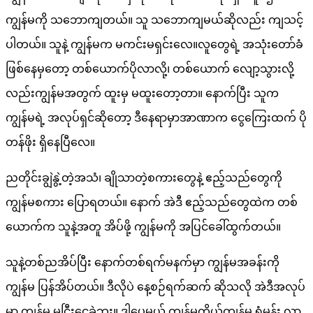
ကျွန်မကို သဘောကျတယ်။ သူ သဘောကျမယ်ဆိုလည်း ကျသင့်
ပါတယ်။ သူနဲ့ ကျွန်မက မကင်းမရှင်းလေ။လူတွေရဲ့ အသုံးတော်ခံ
ဖြစ်နေမှတော့ တစ်ယောက်ပိုလာလို့၊ တစ်ယောက် လျော့သွားလို့
လည်းကျွန်မအတွက် ထူးမှ မထူးတော့တာ။ နောက်ပြီး သူက
ကျွန်မရဲ့ အလုပ်ရှင်ဆိုတော့ ဒီနေရာမှာအာဏာက ငွေကြေးထက် ပို
တန်ဖိုး ရှိနေပြီလေ။
ညတိုင်းချွဲနွဲ့တဲ့အသံ၊ ချိုသာတဲ့စကားတွေနဲ့ ဧည့်သည်တွေကို
ကျွန်မစကား ပြောရတယ်။ နောက် အဲဒီ ဧည့်သည်တွေထဲက တစ်
ယောက်က သူနဲ့အတူ အိပ်ဖို့ ကျွန်မကို အပြင်ခေါ်ထွက်တယ်။
သူနဲ့တစ်ညအိပ်ပြီး နောက်တစ်ရက်မနက်မှာ ကျွန်မအခန်းကို
ကျွန်မ ပြန်အိပ်တယ်။ ဒီလိုပဲ နေ့စဉ်ရက်ဆက် ဆိုသလို အဲဒီအလုပ်
မှာ ကျွန်မ မငြီးငွေ့ခဲ့ဘူး။ ဒါပေမယ့် ကျွန်မကိုယ်ကျွန်မ ရွံမုန်း လာ