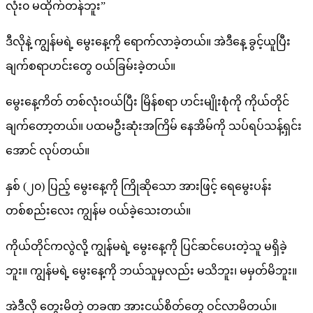
လုံး၀ မထိုက်တန်ဘူး”
ဒီလိုနဲ့ ကျွန်မရဲ့ မွေးနေ့ကို ရောက်လာခဲ့တယ်။ အဲဒီနေ့ ခွင့်ယူပြီး
ချက်စရာဟင်းတွေ ဝယ်ခြမ်းခဲ့တယ်။
မွေးနေ့ကိတ် တစ်လုံးဝယ်ပြီး မြိန်စရာ ဟင်းမျိုးစုံကို ကိုယ်တိုင်
ချက်တော့တယ်။ ပထမဦးဆုံးအကြိမ် နေအိမ်ကို သပ်ရပ်သန့်ရှင်း
အောင် လုပ်တယ်။
နှစ် (၂၀) ပြည့် မွေးနေ့ကို ကြိုဆိုသော အားဖြင့် ရေမွေးပန်း
တစ်စည်းလေး ကျွန်မ ဝယ်ခဲ့သေးတယ်။
ကိုယ်တိုင်ကလွဲလို့ ကျွန်မရဲ့ မွေးနေ့ကို ပြင်ဆင်ပေးတဲ့သူ မရှိခဲ့
ဘူး။ ကျွန်မရဲ့ မွေးနေ့ကို ဘယ်သူမှလည်း မသိဘူး၊ မမှတ်မိဘူး။
အဲဒီလို တွေးမိတဲ့ တခဏ အားငယ်စိတ်တွေ ဝင်လာမိတယ်။