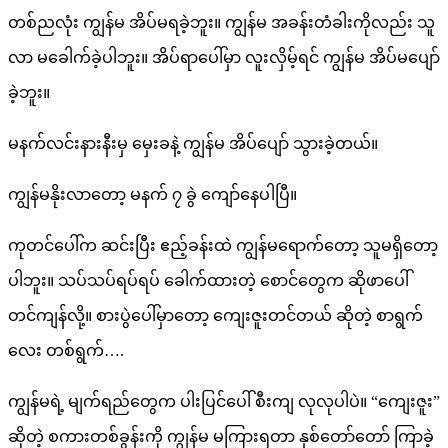
တစ်ညလုံး ကျွန်မ အိပ်မရခဲ့ဘူး။ ကျွန်မ အခန်းတံခါးကိုလည်း သူ
လာ မခေါက်ခဲ့ပါဘူး။ အိပ်ရာပေါ်မှာ လူးလှိမ့်ရင် ကျွန်မ အိပ်မပျော်
ခဲ့ဘူး။
မနက်လင်းနားနီးမှ မှေးခနဲ့ ကျွန်မ အိပ်ပျော် သွားခဲ့တယ်။
ကျွန်မနိုးလာတော့ မနက် ၇ ခွဲ ကျော်နေပါပြီ။
ကုတင်ပေါ်က ဆင်းပြီး ဧည့်ခန်းထဲ ကျွန်မရောက်တော့ သူမရှိတော့
ပါဘူး။ သပ်သပ်ရပ်ရပ် ခေါက်ထားတဲ့ စောင်တွေက ဆိုဖာပေါ်
တင်ကျန်လို့။ စားပွဲပေါ်မှာတော့ ကျေးဇူးတင်တယ် ဆိုတဲ့ စာရွက်
လေး တစ်ရွက်….
ကျွန်မရဲ့ မျက်ရည်တွေက ပါးပြင်ပေါ် စီးကျ လုလုပါပဲ။ “ကျေးဇူး”
ဆိုတဲ့ စကားတစ်ခွန်းကို ကျွန်မ မကြားရတာ နှစ်တော်တော် ကြာခဲ့