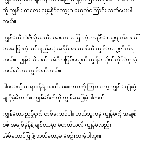
ဆို ကျွန်မ ကလေး မွေးနိုင်တော့မှာ မဟုတ်ကြောင်း သတိပေးပါ
တယ်။
ကျွန်မကို အဲဒီလို သတိပေး စကားပြောတဲ့ အချိန်မှာ သူ့မျက်နှာပေါ်
မှာ နှမြောတဲ့၊ ဝမ်းနည်းတဲ့ အရိပ်အယောင်ကို ကျွန်မ တွေ့လိုက်ရ
တယ်။ ကျွန်မသိတယ်။ အဲဒီအပြစ်တွေကို ကျွန်မ ကိုယ်တိုင်ပဲ ရှာခဲ့
တယ်ဆိုတာ ကျွန်မသိတယ်။
ဒါပေမယ့် ဆရာဝန်ရဲ့ သတိပေးစကားကို ကြားတော့ ကျွန်မ ချုံးပွဲ
ချ ငိုခဲ့မိတယ်။ ကျွန်မစိတ်ကို ကျွန်မ ဖြေခဲ့ပါတယ်။
ကျွန်မဟာ ညဉ့်ငှက် တစ်ကောင်ပါ။ ဘယ်သူကမှ ကျွန်မကို အချစ်
စစ် အချစ်မှန်နဲ့ ချစ်လာမှာ မဟုတ်သလို ကျွန်မလည်း
အိမ်ထောင်ပြုဖို့ ဘယ်တော့မှ မစဉ်းစားခဲ့ပါဘူး။