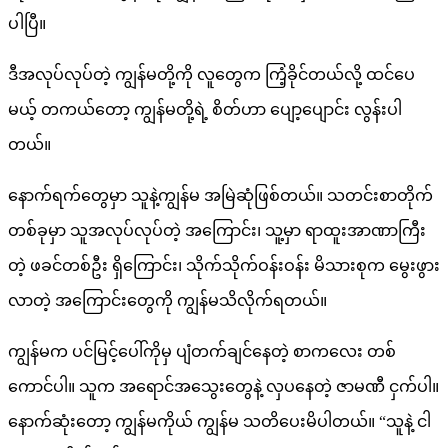
ပါပြီ။
ဒီအလုပ်လုပ်တဲ့ ကျွန်မတို့ကို လူတွေက ကြံ့ခိုင်တယ်လို့ ထင်ပေ
မယ့် တကယ်တော့ ကျွန်မတို့ရဲ့ စိတ်ဟာ ပျော့ပျောင်း လွန်းပါ
တယ်။
နောက်ရက်တွေမှာ သူနဲ့ကျွန်မ အမြဲဆုံဖြစ်တယ်။ သတင်းစာတိုက်
တစ်ခုမှာ သူအလုပ်လုပ်တဲ့ အကြောင်း၊ သူ့မှာ ရာထူးအာဏာကြီး
တဲ့ ဖခင်တစ်ဦး ရှိကြောင်း၊ သိုက်သိုက်ဝန်းဝန်း မိသားစုက မွေးဖွား
လာတဲ့ အကြောင်းတွေကို ကျွန်မသိလိုက်ရတယ်။
ကျွန်မက ပင်မြင့်ပေါ်ကိုမှ ပျံတက်ချင်နေတဲ့ စာကလေး တစ်
ကောင်ပါ။ သူက အရောင်အသွေးတွေနဲ့ လှပနေတဲ့ ဇာမဏီ ငှက်ပါ။
နောက်ဆုံးတော့ ကျွန်မကိုယ် ကျွန်မ သတိပေးမိပါတယ်။ “သူနဲ့ ငါ