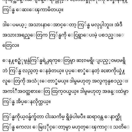
ကြ်န္မ ေဆးေၾကာမိတယ္။
ဒါေပမယ့္ အသားနာေအာင္ေတာ့ ကြ်န္မ မလုပ္ပါဘူး။ အဲဒီ
အသားအရည္ေတြက ကြ်န္မကို ေငြရွာေပးမဲ့ ပစၥည္းေ
တြေလ။
ေန႔စဥ္ပံုမွန္ပဲကြ်န္မရဲ႕ရက္ေတြမွာ ဆႏၵမရွိ၊ ျပည့္၀မႈမရွိ
ဘဲ ကြ်န္မ လည္ပတ္ ေနခဲ့တယ္။ ပုပ္ေစာ္နံေနတဲ့ ခႏၶာကိုယ္နဲ႔
လူေတြကို အသံုးေတာ္ခံမယ္။ ဒါမွမဟုတ္ အလွကုန္ပစၥည္း၊
အကၤ်ီအ၀တ္အစားေတြ ထြက္၀ယ္မယ္။ ဒါမွမဟုတ္ အခန္းထဲမွာ
ကြ်န္မ အိပ္ေနလိုက္တယ္။
ကြ်န္မကိုယ္၀န္ဖ်က္ခ်တာ ငါးႀကိမ္ ရွိခဲ့ပါၿပီ။ ဆရာ၀န္က ေနာက္ဆို
ကြ်န္မ ကေလး ေမြးႏိုင္ေတာ့မွာ မဟုတ္ေၾကာင္း သတိေ