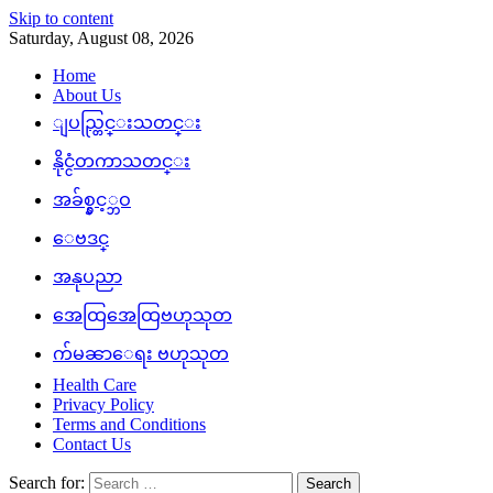
Skip to content
Saturday, August 08, 2026
Home
About Us
ျပည္တြင္းသတင္း
နိုင္ငံတကာသတင္း
အခ်စ္နွင့္ဘဝ
ေဗဒင္
အနုပညာ
အေထြအေထြဗဟုသုတ
က်မၼာေရး ဗဟုသုတ
Health Care
Privacy Policy
Terms and Conditions
Contact Us
Search for: