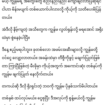
မယ့် ကျွန်မရဲ့ အတွေးတွေ စည်းနည်းနည်း ကျော်ချင်လာပြီဆိုရင်
ငါဟာ မိန်းမပျက် တစ်ယောက်ပါလားလို့ ကိုယ့်ကို သတိပေးမိပြန်
တယ်။
အဲဒီလို နိမ့်ကျတဲ့ အသိတွေက ကျွန်မ လွတ်ရုန်းလို့ မရအောင် အရိုး
ထဲမှာ စွဲနေခဲ့ပါပြီ။
ဒီနေ့ ဧည့်မရပါဘူး။ ခုတစ်လော အဖမ်းအဆီးများလို့ ကျွန်မတို့
ဝင်ငွေ လျော့လာတယ်။ အခန်းထဲမှာ တီဗွီကိုဖွင့် မချက်ပြုတ်ဖြစ်
တာ ကြာပြီဖြစ်တဲ့ မီးဖိုမှာ ကိုယ့်အတွက် အကောင်းဆုံး တစ်နပ်ကို
ကျွန်မ ချက်ပြုတ် နေလိုက်တယ်။
တကယ်ဆို ဒီလို ရိုးရှင်းတဲ့ ဘဝကို ကျွန်မ ပိုနှစ်သက်မိပါတယ်။
တစ်နှစ် ထပ်လုပ်မယ်။ ငွေစုပြီး ဒီအလုပ်ကို စွန့်မယ်လို့ ကျွန်မ