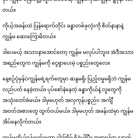
တယ်။
ကိုယ့်အခန်းထဲ ပြန်ရောက်တိုင်း ခန္ဓာတစ်ခုလုံးကို စိတ်နာနာနဲ့
ကျွန်မ ဆေးကြောမိတယ်။
ဒါပေမယ့် အသားနာအောင်တော့ ကျွန်မ မလုပ်ပါဘူး။ အဲဒီအသား
အရည်တွေက ကျွန်မကို ငွေရှာပေးမဲ့ ပစ္စည်းတွေလေ။
နေ့စဉ်ပုံမှန်ပဲကျွန်မရဲ့ရက်တွေမှာ ဆန္ဒမရှိ၊ ပြည့်ဝမှုမရှိဘဲ ကျွန်မ
လည်ပတ် နေခဲ့တယ်။ ပုပ်စော်နံနေတဲ့ ခန္ဓာကိုယ်နဲ့ လူတွေကို
အသုံးတော်ခံမယ်။ ဒါမှမဟုတ် အလှကုန်ပစ္စည်း၊ အင်္ကျီ
အဝတ်အစားတွေ ထွက်ဝယ်မယ်။ ဒါမှမဟုတ် အခန်းထဲမှာ ကျွန်မ
အိပ်နေလိုက်တယ်။
ကျွန်မကိုယ်ဝန်ဖျက်ချတာ ငါးကြိမ် ရှိခဲ့ပါပြီ။ ဆရာဝန်က နောက်