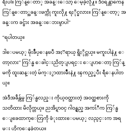
ရီးပါ။ ကြ်န္ေတာ္ အခန္းေသာ့ ေမ့ခဲ့လို႔။ ဒီ၀ရန္တာကေန
ကြ်န္ေတာ္အခန္းဖက္ကို ကူးလို႔ ရႏိုင္မလား။ ကြ်န္ေတာ့္ အ
ခန္းက ခင္ဗ်ား အခန္းေဘးမွာပါ”
“ရပါတယ္။
ဒါေပမယ့္ မိုးခ်ဳပ္ေနၿပီ အႏၱရာယ္ ရွိႏိုင္တယ္။ မကူးပါနဲ႔ ေ
တာ့လား” ကြ်န္မ ေခါင္းညိတ္ျပရင္း ေျပာေတာ့ ကြ်န္
မကို ထူးဆန္းတဲ့ မ်က္ႏွာထားမ်ဳိးနဲ႔ ၾကည့္ၿပီး ရီေနပါတ
ယ္။
အဲဒီအခ်ိန္က်မွ ကြ်န္မလည္း ကိုယ္၀တ္ထားတဲ့ အ၀တ္အစားကို
သတိထား မိလိုက္တယ္။ ညအိပ္ရာ၀င္ ဂါ၀န္ရွည္ အကၤ်ီက ကြ်န္မ
ေျခေထာက္ေတြကို ဖံုးထားေပမယ့္ လည္ပင္းက အရ
မ္း ဟိုက္ေနခဲ့တယ္။