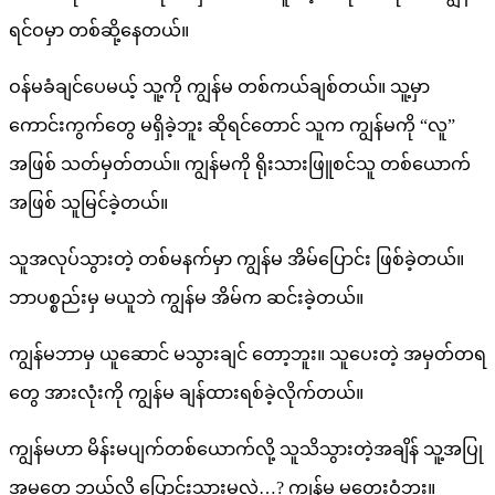
ရင်ဝမှာ တစ်ဆို့နေတယ်။
ဝန်မခံချင်ပေမယ့် သူ့ကို ကျွန်မ တစ်ကယ်ချစ်တယ်။ သူ့မှာ
ကောင်းကွက်တွေ မရှိခဲ့ဘူး ဆိုရင်တောင် သူက ကျွန်မကို “လူ”
အဖြစ် သတ်မှတ်တယ်။ ကျွန်မကို ရိုးသားဖြူစင်သူ တစ်ယောက်
အဖြစ် သူမြင်ခဲ့တယ်။
သူအလုပ်သွားတဲ့ တစ်မနက်မှာ ကျွန်မ အိမ်ပြောင်း ဖြစ်ခဲ့တယ်။
ဘာပစ္စည်းမှ မယူဘဲ ကျွန်မ အိမ်က ဆင်းခဲ့တယ်။
ကျွန်မဘာမှ ယူဆောင် မသွားချင် တော့ဘူး။ သူပေးတဲ့ အမှတ်တရ
တွေ အားလုံးကို ကျွန်မ ချန်ထားရစ်ခဲ့လိုက်တယ်။
ကျွန်မဟာ မိန်းမပျက်တစ်ယောက်လို့ သူသိသွားတဲ့အချိန် သူ့အပြု
အမှုတွေ ဘယ်လို ပြောင်းသွားမလဲ…? ကျွန်မ မတွေးဝံ့ဘူး။