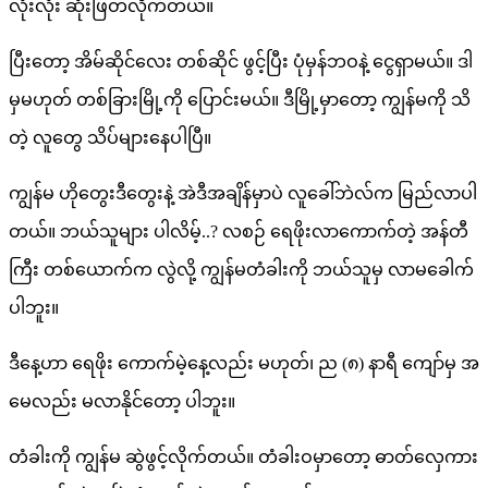
လုံးလုံး ဆုံးဖြတ်လိုက်တယ်။
ပြီးတော့ အိမ်ဆိုင်လေး တစ်ဆိုင် ဖွင့်ပြီး ပုံမှန်ဘဝနဲ့ ငွေရှာမယ်။ ဒါ
မှမဟုတ် တစ်ခြားမြို့ကို ပြောင်းမယ်။ ဒီမြို့မှာတော့ ကျွန်မကို သိ
တဲ့ လူတွေ သိပ်များနေပါပြီ။
ကျွန်မ ဟိုတွေးဒီတွေးနဲ့ အဲဒီအချိန်မှာပဲ လူခေါ်ဘဲလ်က မြည်လာပါ
တယ်။ ဘယ်သူများ ပါလိမ့်..? လစဉ် ရေဖိုးလာကောက်တဲ့ အန်တီ
ကြီး တစ်ယောက်က လွဲလို့ ကျွန်မတံခါးကို ဘယ်သူမှ လာမခေါက်
ပါဘူး။
ဒီနေ့ဟာ ရေဖိုး ကောက်မဲ့နေ့လည်း မဟုတ်၊ ည (၈) နာရီ ကျော်မှ အ
မေလည်း မလာနိုင်တော့ ပါဘူး။
တံခါးကို ကျွန်မ ဆွဲဖွင့်လိုက်တယ်။ တံခါးဝမှာတော့ ဓာတ်လှေကား