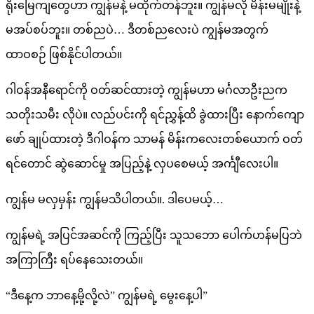
ရိုးမြေကျတွေဟာ ကျွန်မနဲ့ မထိုက်တန်ဘူး။ ကျွန်မလို မိန်းမမျိုးနဲ့
မအပ်စပ်ဘူး။ တစ်ညပဲ… ဒီတစ်ညလေးပဲ ကျွန်မအတွက်
ထာဝစဉ် ဖြစ်နိုင်ပါတယ်။
ဂါဝန်အနီရောင်ကို ဝတ်ဆင်ထားတဲ့ ကျွန်မဟာ မင်္ဂလာဦးညက
သတိုးသမီး လိုပဲ။ လည်ပင်းကို ရင်ညွှန့်ထိ ခွဲထားပြီး နောက်ကျော
ဖော် ချုပ်ထားတဲ့ ဒီဂါဝန်က သာမန် မိန်းကလေးတစ်ယောက် ဝတ်
ရင်တောင် ဆွဲဆောင်မှု အပြည့်နဲ့ လှပစေမယ့် အင်္ကျီလေးပါ။
ကျွန်မ မလှမှန်း ကျွန်မသိပါတယ်။. ဒါပေမယ့်…
ကျွန်မရဲ့ အပြင်အဆင်ကို ကြည့်ပြီး သူသဘော ပေါက်ဟန်မပြဘဲ
အကြာကြီး ရပ်နေသေးတယ်။
“ဒီနေ့က ဘာနေ့မို့လို့လဲ” ကျွန်မရဲ့ မွေးနေ့ပါ”