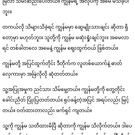
မြဲလာ သိမ်းဆည်းပေးတယ်။ ကျွန်မရဲ့ အလုပ်ကို အမေ မသိခဲ့ပါ
ဘူး။
တကယ်လို သိများသိခဲ့ရင် ကျွန်မမှာ ဆွေမျိုးသားချင်း ဆိုတာ ရှိ
တော့မှာ မဟုတ်ဘူး။ သူတို့ကို ကျွန်မ မဆုံးရှုံးချင်ဘူး။ အမေလာ
ရင် တစ်ခါတလေ အမေနဲ့ ကျွန်မ ဈေးထွက်ဝယ် ဖြစ်တယ်။
ကျွန်မတို့ အပြင်ထွက်တိုင်း ဒီတိုက်က လူတစ်ယောက်နဲ့ ဓာတ်
လှေကားမှာ အမြဲလိုလို ဆုံတတ်တယ်။
သူ့အပြုအမှုက ညင်သာ၊ သိမ်မွေ့တယ်။ ကျွန်မတို့ကို တွေ့တိုင်း
ခေါင်းညိတ် ပြုံးပြတတ်တယ်။ ရုပ်ခန့်တဲ့အပြင် အရပ်လည်း မြင့်
တယ်။ ဝတ်ထားတာလည်း ဖက်ရှင် ကျတယ်။
သူ့ကို ကျွန်မ သတိထားမိပြီ ဆိုတာကို ကျွန်မ သိလိုက်တယ်။ ဒါပေ