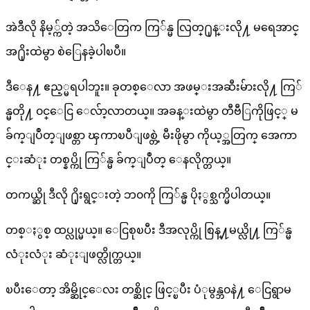
အဲဒီလို နိမ့္က်တဲ့ အသိေတြက ကြ်န္မ လြတ္႐ုန္းလို႔ မရေအာင္
အ႐ိုးထဲမွာ စဲြေနခဲ့ပါၿပီ။
ဒီေန႔ ဧည့္မရပါဘူး။ ခုတစ္ေလာ အဖမ္းအဆီးမ်ားလို႔ ကြ်
န္မတို႔ ၀င္ေငြ ေလ်ာ့လာတယ္။ အခန္းထဲမွာ တီဗီြကိုဖြင့္ မ
ခ်က္ျပဳတ္ျဖစ္တာ ၾကာၿပီျဖစ္တဲ့ မီးဖိုမွာ ကိုယ့္အတြက္ အေကာ
င္းဆံုး တစ္နပ္ကို ကြ်န္မ ခ်က္ျပဳတ္ ေနလိုက္တယ္။
တကယ္ဆို ဒီလို ႐ိုးရွင္းတဲ့ ဘ၀ကို ကြ်န္မ ပိုႏွစ္သက္မိပါတယ္။
တစ္ႏွစ္ ထပ္လုပ္မယ္။ ေငြစုၿပီး ဒီအလုပ္ကို စြန္႔မယ္လို႔ ကြ်န္မ
လံုးလံုး ဆံုးျဖတ္လိုက္တယ္။
ၿပီးေတာ့ အိမ္ဆိုင္ေလး တစ္ဆိုင္ ဖြင့္ၿပီး ပံုမွန္ဘ၀နဲ႔ ေငြရွာမ