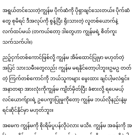
အရွယ်တင်သေးတဲ့ကျွန်မ ပိုက်ဆံကို ပိုရှာချင်သေးတယ်။ ပိုက်ဆံ
တွေ စုမိရင် ဒီအလုပ်ကို စွန့်ပြီး ရိုးသားတဲ့ လူတစ်ယောက်နဲ့
လက်ထပ်မယ် (တကယ်တော့ ဒါတွေဟာ ကျွန်မရဲ့ စိတ်ကူး
သက်သက်ပါ။)
ညဉ့်ငှက်တစ်ကောင်ဖြစ်လို့ ကျွန်မ အိမ်ထောင်ပြုမှာ မဟုတ်တဲ့
အပြင် သားသမီးတွေလည်း ကျွန်မ မရနိုင်တော့ပါဘူး။ဥမဥ တတ်
တဲ့ ကြက်တစ်ကောင်ကို ဘယ်သူကများ မွေးထား ချင်ပါ့မလဲရှင်။
အနာတရာ အားလုံးကိုကျွန်မ ကျိတ်မှိတ်ပြီး ခံစားလို့ ရပေမယ့်
လင်ယောက်ျားရဲ့ ဥပေက္ခာပြုမှုကိုတော့ ကျွန်မ ဘယ်လိုနည်းနဲ့မှ
ရင်ဆိုင်နိုင်မှာ မဟုတ်ဘူး။
အမေက ကျွန်မကို စိုးရိမ်ပူပန်လိုပဲလား မသိ။. ကျွန်မ အခန်းကို အ