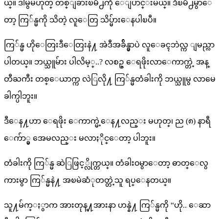
ယ္။ ဒါမွမဟုတ္ တစ္ျခားၿမိဳ႕ကို ေျပာင္းမယ္။ ဒီၿမိဳ႕မွာေ
တာ့ ကြ်န္မကို သိတဲ့ လူေတြ သိပ္မ်ားေနပါၿပီ။
ကြ်န္မ ဟိုေတြးဒီေတြးနဲ႔ အဲဒီအခ်ိန္မွာပဲ လူေခၚဘဲလ္က ျမည္လာ
ပါတယ္။ ဘယ္သူမ်ား ပါလိမ့္..? လစဥ္ ေရဖိုးလာေကာက္တဲ့ အန္
တီႀကီး တစ္ေယာက္က လဲြလို႔ ကြ်န္မတံခါးကို ဘယ္သူမွ လာမေ
ခါက္ပါဘူး။
ဒီေန႔ဟာ ေရဖိုး ေကာက္မဲ့ေန႔လည္း မဟုတ္၊ ည (၈) နာရီ
ေက်ာ္မွ အေမလည္း မလာႏိုင္ေတာ့ ပါဘူး။
တံခါးကို ကြ်န္မ ဆဲြဖြင့္လိုက္တယ္။ တံခါး၀မွာေတာ့ ဓာတ္ေလွ
ကားမွာ ကြ်န္မနဲ႔ အၿမဲဆံုတတ္တဲ့သူ ရပ္ေနတယ္။
သူ႔မ်က္ႏွာက အားတုန္႔အားနာ ဟန္နဲ႔ ကြ်န္မကို “ဟို.. ေဆာ