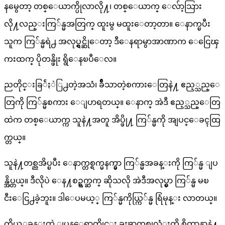
နမွေတာ့ တစ္ေယာက္ပိုလာလို႔၊ တစ္ေယာက္ ေလ်ာ့သြား
လို႔လည္းကြ်န္မအတြက္ ထူးမွ မထူးေတာ့တာ။ ေနာက္ၿပီး
သူက ကြ်န္မရဲ႕ အလုပ္ရွင္ဆိုေတာ့ ဒီေနရာမွာအာဏာက ေငြေၾ
ကးထက္ ပိုတန္ဖိုး ရွိေနၿပီေလ။
ညတိုင္းခြ်ဲႏဲြ႕တဲ့အသံ၊ ခ်ဳိသာတဲ့စကားေတြနဲ႔ ဧည့္သည္ေ
တြကို ကြ်န္မစကား ေျပာရတယ္။ ေနာက္ အဲဒီ ဧည့္သည္ေတြ
ထဲက တစ္ေယာက္က သူနဲ႔အတူ အိပ္ဖို႔ ကြ်န္မကို အျပင္ေခၚထြ
က္တယ္။
သူနဲ႔တစ္ညအိပ္ၿပီး ေနာက္တစ္ရက္မနက္မွာ ကြ်န္မအခန္းကို ကြ်န္မ ျပ
န္အိပ္တယ္။ ဒီလိုပဲ ေန႔စဥ္ရက္ဆက္ ဆိုသလို အဲဒီအလုပ္မွာ ကြ်န္မ မၿ
ငီးေငြ႕ခဲ့ဘူး။ ဒါေပမယ့္ ကြ်န္မကိုယ္ကြ်န္မ ရြံမုန္း လာတယ္။
ကိုယ့္အခန္းထဲ ျပန္ေရာက္တိုင္း ခႏၶာတစ္ခုလံုးကို စိတ္နာနာနဲ႔