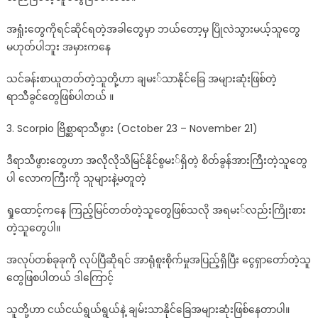
အရှုံးတွေကိုရင်ဆိုင်ရတဲ့အခါတွေမှာ ဘယ်တော့မှ ပြိုလဲသွားမယ့်သူတွေ
မဟုတ်ပါဘူး အမှားကနေ
သင်ခန်းစာယူတတ်တဲ့သူတို့ဟာ ချမး်သာနိုင်ခြေ အများဆုံးဖြစ်တဲ့
ရာသီခွင်တွေဖြစ်ပါတယ် ။
3. Scorpio ဗြိစ္ဆာရာသီဖွား (October 23 – November 21)
ဒီရာသီဖွားတွေဟာ အလိိုလိုသိမြင်နိုင်စွမး်ရှိတဲ့ စိတ်ခွန်အားကြီးတဲ့သူတွေ
ပါ လောကကြီးကို သူများနဲ့မတူတဲ့
ရှုထောင့်ကနေ ကြည့်မြင်တတ်တဲ့သူတွေဖြစ်သလို အရမး်လည်းကြိုးစား
တဲ့သူတွေပါ။
အလုပ်တစ်ခုခုကို လုပ်ပြီဆိုရင် အာရုံစူးစိုက်မှုအပြည့်ရှိပြီး ငွေရှာတော်တဲ့သူ
တွေဖြစပါတယ် ဒါကြောင့်
သူတို့ဟာ ငယ်ငယ်ရွယ်ရွယ်နဲ့ ချမ်းသာနိုင်ခြေအများဆုံးဖြစ်နေတာပါ။