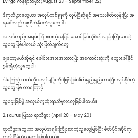
1.Virgo ကန်ရာသီဖွား(August 23 – September 22)
ဒီရာသီဖွားတွေဟာ အလုပ်တစ်ခုခုကို လုပ်ပြီဆိုရင် အသေးစိတ်လွန်းပြီး အ
ရမး်လည်း စူးစိုက်နိုင်တဲ့သူတွေပါ။
အလုပ်လည်းအရမ်းကြိုးစားတဲ့အပြင် အောင်မြင်လိုစိတ်လည်းကြီးမားတဲ့
သူတွေဖြစ်ပါတယ် ဆုံးဖြတ်ချက်တွေ
ချတော့မယ်ဆိုရင် ခေါင်းအေးအေးထားပြီး အကောင်းဆုံးကို တွေးခေါ်နိုင်
စွမ်းရှိတဲ့သူတွေပါ။
ဒါကြောင့် ဘယ်လိုအလုပ်မျိ်ုးကိုပဲဖြစ်ဖြစ် စိတ်ရှည်ရှည်ထားပြီး လုပ်နိုင်တဲ့
သူတွေဖြစ် တာကြောင့်
သူဌေးဖြစ်ဖို့ အလွယ်ကူဆုံးရာသီဖွားတွေဖြစ်ပါတယ်။
2.Taurus ပြဿ ရာသီဖွား (April 20 – May 20)
ရာသီဖွားတွေဟာ အလုပ်အရမ်းကြိုးစားတဲ့သူတွေဖြစ်ပြီး စိတ်ပိုင်းဆိုင်ရာ
တည်ငြိမ်တဲ့သူတွေဖြစ်ပါတယ်။