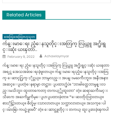
Related Articles
အေထြအေထြဗဟုသုတ
က်န္းမာေရး ညံ့ေနသူတိုင္းအတြက္ လြယ္ကူ အ႐ိုးရွ
င္းဆုံး ယၾတာ…
Author
Posted
Achawlaymyar
February 9, 2022
on
က်န္းမာေရး ညံ့ေနသူတိုင္းအတြက္ လြယ္ကူ အ႐ိုးရွင္းဆုံး ယၾတာ
အရင္က အေသအခ်ာေရးခဲ့ဖူးတယ္။ က်န္းမာေရးညံ့ေနသူတိုင္းအတြ
က္ ေဆာင္႐ြက္ႏိုင္တယ္။ ဘာမွလည္း အပန္းမႀကီးဘူး။ အနီးအနား
အဆင္ေျပတဲ့ေနရာမွာ တင္ထား၊ ျပထား႐ုံပဲ။ “ဘာဓါတ္သေဘာမွန္းလ
ည္းမသိဘူး၊ ထူးတာကေတာ့ တကယ့္ကိုထူးတာ” တဲ့။ ဆရာႀကီးမင္း
သိခၤက အႀကိမ္ႀကိမ္ေျပာျပထားခဲ့တာ။ “ေဆးတိုးသြားတယ္။
စားႏိုင္သြားတယ္။ စိတ္ခ်မ္းသာလာတယ္။ သက္သာလာတယ္။ အသက္ေပါ
င္းမ်ားစြာ ကယ္ခဲ့ဖူးၿပီ” တဲ့။ ေဆာင္သူတိုင္း တကယ္ ထူးျခားခဲ့ၾကပါ