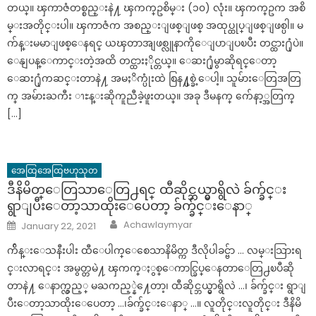
တယ္။ ၾကာဇံတစ္စည္းနဲ႔ ၾကက္ဥစိမ္း (၁၀) လုံး။ ၾကက္ဥက အစိ
မ္းအတိုင္းပါ။ ၾကာဇံက အစည္းျဖစ္ျဖစ္ အထုပ္ထုပ္ျဖစ္ျဖစ္ပါ။ မ
က်န္းမမာျဖစ္ေနရင္ ယၾတာအျဖစ္လူနာကိုေျပာျပၿပီး တင္ထား႐ုံပဲ။
ေနျပန္ေကာင္းတဲ့အထိ တင္ထားႏိုင္တယ္။ ေဆး႐ုံမွာဆိုရင္ေတာ့
ေဆး႐ုံကဆင္းတာနဲ႔ အမႈိက္ပုံးထဲ စြန႔္ပစ္ခဲ့ေပါ့။ သူမ်ားေတြအတြ
က္ အမ်ားႀကီး ၫႊန္းဆိုကူညီခဲ့ဖူးတယ္။ အခု ဒီမနက္ က်ေနာ့္အတြက္
[…]
အေထြအေထြဗဟုသုတ
ဒီနိမိတ္ေတြသာေတြ႕ရင္ ထီဆိုင္ဘယ္မွာရွိလဲ ခ်က္ခ်င္း
ရွာျပီးေတာ့သာထိုးေပေတာ့ ခ်က္ခ်င္းေနာ္
Author
Posted
Achawlaymyar
January 22, 2021
on
က်ိန္းေသနီးပါး ထီေပါက္ေစေသာနိမိတ္က ဒီလိုပါခင္ဗ်ာ … လမ္းသြားရ
င္းလာရင္း အမွတ္တမဲ႔ ၾကက္ႏွစ္ေကာင္ခြပ္ေနတာေတြ႕ၿပီဆို
တာနဲ႔ ေနာက္လွည့္ မႀကည့္နဲ႔ေတာ့၊ ထီဆိုင္ဘယ္မွာရွိလဲ …၊ ခ်က္ခ်င္း ရွာျ
ပီးေတာ့သာထိုးေပေတာ့ …၊ခ်က္ခ်င္းေနာ္ …။ လူတိုင္းလူတိုင္း ဒီနိမိ