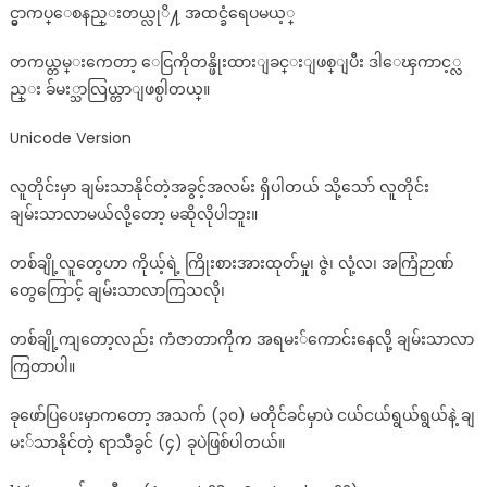
င္မွာကပ္ေစနည္းတယ္လုိ႔ အထင္ခံရေပမယ့္
တကယ္တမ္းကေတာ့ ေငြကိုတန္ဖိုးထားျခင္းျဖစ္ျပီး ဒါေၾကာင့္လ
ည္း ခ်မး္သာလြယ္တာျဖစ္ပါတယ္။
Unicode Version
လူတိုင်းမှာ ချမ်းသာနိုင်တဲ့အခွင့်အလမ်း ရှိပါတယ် သို့သော် လူတိုင်း
ချမ်းသာလာမယ်လို့တော့ မဆိုလိုပါဘူး။
တစ်ချို့လူတွေဟာ ကိုယ့်ရဲ့ ကြိုးစားအားထုတ်မှု၊ ဇွဲ၊ လုံ့လ၊ အကြံဉာဏ်
တွေကြောင့် ချမ်းသာလာကြသလို၊
တစ်ချို့ကျတော့လည်း ကံဇာတာကိုက အရမး်ကောင်းနေလို့ ချမ်းသာလာ
ကြတာပါ။
ခုဖော်ပြပေးမှာကတော့ အသက် (၃၀) မတိုင်ခင်မှာပဲ ငယ်ငယ်ရွယ်ရွယ်နဲ့ ချ
မး်သာနိုင်တဲ့ ရာသီခွင် (၄) ခုပဲဖြစ်ပါတယ်။