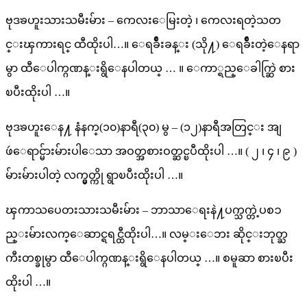
ဗုဒၶဟူးသားသမီးမ်ား – ကေလးေမြးတဲ့ ၊ ကေလးရတဲ့သတ
င္းၾကားရင္ ထီထိုးပါ…။ ေရခ်ိဳးခန္း (သို႔) ေရခ်ိဳးတဲ့ေနရာ
မွာ ထီေပါက္ဂဏန္းရွိေနပါတယ္ … ။ ေကာ္ရည္ေခါက္ဆြဲ စား
ၿပီးထိုးပါ …။
ဗုဒၶဟူးေန႔ နံနက္(၁၀)နာရီ(၃၀) မွ – (၁၂)နာရီအတြင္း အျ
ဖဴေရာင္မ်ားမ်ားပါေသာ အဝတ္အစားဝတ္ဆင္ၿပီထိုးပါ …။ ( ၂ ၊ ၄ ၊ ၉ )
မ်ားမ်ားပါတဲ့ လက္မွတ္ကို ရွာၿပီးထိုးပါ …။
ၾကာသပေတးသားသမီးမ်ား – ဘာသာေရးနဲ႔ပက္သက္တဲ့ပစၥ
ည္းမ်ားလက္ေဆာင္ရရင္ထီထိုးပါ…။ လမ္းေဘး ဆိုင္းဘုတ္ႀ
ကီးတစ္ခုမွာ ထီေပါက္ဂဏန္းရွိေနပါတယ္ …။ စမူဆာ စားၿပီး
ထိုးပါ …။