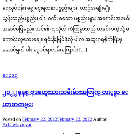
ရေလုပ်ငန်း၊ ရွှေ၊ငွေ၊ရတနာပစ္စည်းများ၊ ယာဉ်အမျိုးမျိုး
ယွန်းထည်ပစ္စည်း၊ ဝါး၊ ဝက်၊ စသော ပစ္စည်းများ အရောင်းအဝယ်၊
အဆင်ပြေမည်။ သင်၏ ကုသိုလ် ကံကြမ္မာသည် ယခင်ကကဲ့သို့ မ
ကောင်းလှသေးချေ။ ရင်းနှီးမြှပ်နှံလို ပါက အထူးဂရုစိုက်ပြီးမှ
ဆောင်ရွက် ပါ။ ငွေဝင်ရာလမ်းကြောင်း […]
ေဗဒင္
၂၀၂၂ခုနစ္ ဗုဒၶဟူးသားသမီးမ်ားအတြက္ တႏွစ္စာ ေ
ဟာစာတမ္း
Posted on
February 22, 2022
February 22, 2022
Author
Achawlaymyar