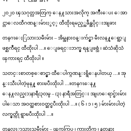
၂၀၂၀ ၾသဂုတ္လအတြက္ ေန႔သားအလိုက္ အက်ိဳးေပး ေအာ
င္ဘာေလထီဂဏန္းမ်ားႏွင့္ ထီထိုးရမည့္အခ်ိန္အပိုင္းအျခား
တနဂၤေႏြသားသမီးမ်ား – အိမ္အနားဝန္းက်င္မွာ မီးလန႔္ေရွာ့ျ
ဖစ္ႀကဳံရင္ ထီထိုးပါ …။ ေျခရင္းဘက္မွ ရန္ျဖစ္သံ ၊ ဆဲသံဆိုသံ
ၾကားရင္ ထီထိုးပါ ။
သတင္းစာတစ္ေစာင္မွာ ထီေပါက္ဂဏန္းရွိေနပါတယ္ …။ အု
န္းသီးပါတဲ့မုန႔္ စားၿပီးထိုးပါ …။တနဂၤေန႔
ေန႔လည္(၁)နာရီ(၃၀)မွ – (၃) နာရီအတြင္း အျပာေရာင္မ်ားမ်ား
ပါေသာ အဝတ္အစားဝတ္ဆင္ၿပီးထိုးပါ …။ ( ၆ ၊ ၁ ၊ ၅ ) မ်ားမ်ားပါတဲ့
လက္မွတ္ကို ရွာၿပီးထိုးပါ …။
တနလၤာသားသမီးမ်ား – ၾကက္ခြပ္ ၊ ကားတိုက္ ၊ နတ္ကနား