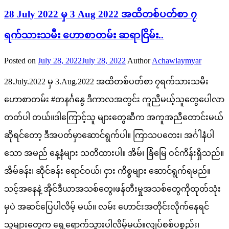
28 July 2022 မှ 3 Aug 2022 အထိတစ်ပတ်စာ ၇
ရက်သားသမီး ဟောစာတမ်း ဆရာငြိမ်း..
Posted on
July 28, 2022
July 28, 2022
Author
Achawlaymyar
28.July.2022 မှ 3.Aug.2022 အထိတစ်ပတ်စာ ၇ရက်သားသမီး
ဟောစာတမ်း #တနင်္ဂနွေ ဒီကာလအတွင်း ကူညီမယ့်သူတွေပေါလာ
တတ်ပါ တယ်။ဒါကြောင့်သူ များတွေဆီက အကူအညီတောင်းမယ်
ဆိုရင်တော့ ဒီအပတ်မှာဆောင်ရွက်ပါ။ ကြာသပတေး၊ အင်္ဂါနံပါ
သော အမည် နေ့နံများ သတိထားပါ။ အိမ်၊ ခြံမြေ ဝင်ကိန်းရှိသည်။
အိမ်ခန်း၊ ဆိုင်ခန်း ရောင်ဝယ်၊ ငှား ကိစ္စများ ဆောင်ရွက်ရမည်။
သင့်အနေနဲ့ အိုင်ဒီယာအသစ်တွေ၊ဖန်တီးမှုအသစ်တွေကိုထုတ်သုံး
မှပဲ အဆင်ပြေပါလိမ့် မယ်။ လမ်း ဟောင်းအတိုင်းလိုက်နေရင်
သူများတွေက ရှေ့ရောက်သွားပါလိမ့်မယ်။လျှပ်စစ်ပစ္စည်း၊