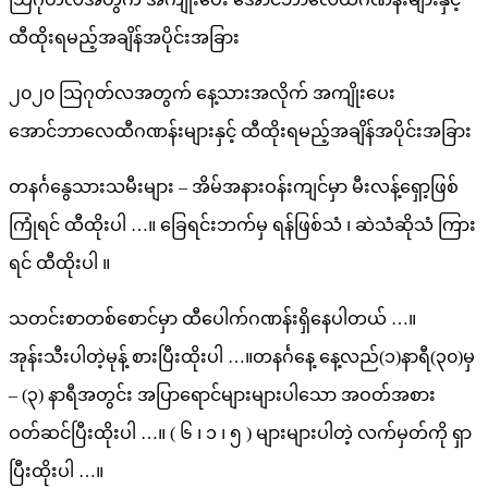
ထီထိုးရမည့်အချိန်အပိုင်းအခြား
၂၀၂၀ သြဂုတ်လအတွက် နေ့သားအလိုက် အကျိုးပေး
အောင်ဘာလေထီဂဏန်းများနှင့် ထီထိုးရမည့်အချိန်အပိုင်းအခြား
တနင်္ဂနွေသားသမီးများ – အိမ်အနားဝန်းကျင်မှာ မီးလန့်ရှော့ဖြစ်
ကြုံရင် ထီထိုးပါ …။ ခြေရင်းဘက်မှ ရန်ဖြစ်သံ ၊ ဆဲသံဆိုသံ ကြား
ရင် ထီထိုးပါ ။
သတင်းစာတစ်စောင်မှာ ထီပေါက်ဂဏန်းရှိနေပါတယ် …။
အုန်းသီးပါတဲ့မုန့် စားပြီးထိုးပါ …။တနင်္ဂနေ့ နေ့လည်(၁)နာရီ(၃၀)မှ
– (၃) နာရီအတွင်း အပြာရောင်များများပါသော အဝတ်အစား
ဝတ်ဆင်ပြီးထိုးပါ …။ ( ၆ ၊ ၁ ၊ ၅ ) များများပါတဲ့ လက်မှတ်ကို ရှာ
ပြီးထိုးပါ …။