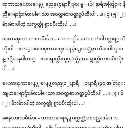
ၾကာသပေတးေန႔ ညေန (၄)နာရီ(၃၀) မွ – (၆) နာရီအတြင္း နီ
ညိဳေရာင္မ်ားမ်ားပါေသာ အဝတ္အစားဝတ္ဆင္ၿပီထိုးပါ …။ ( ၃ ၊ ၅ ၊ ၂ )
မ်ားမ်ားပါတဲ့ လက္မွတ္ကို ရွာၿပီးထိုးပါ …။
ေသာၾကာသားသမီးမ်ား – အေတာင္ပါေသာသတၱဝါ ဝင္လာရင္ ထီ
ထိုးပါ …။ လမ္းေပၚက ေဈးသည္ရဲ႕ေအာ္သံမွာ ထီေပါက္ဂဏ
န္းရွိေနပါတယ္ …။ ေရွာက္သီးသုပ္ (သို႔) ေရွာက္သီးစားၿပီးထိုး
ပါ …။
ေသာၾကာေန႔ ေန႔လည္(၁၂)နာရီ – (၁)နာရီ (၃၀)အတြင္း
အျပာေရာင္မ်ားမ်ားပါေသာ အဝတ္အစားဝတ္ဆင္ၿပီထိုးပါ … ။ ( ၄ ၊ ၆
၊ ၂ ) မ်ားမ်ားပါတဲ့ လက္မွတ္ကို ရွာၿပီးထိုးပါ …။
စေနသားသမီးမ်ား – ဘာသာေရးနဲ႔ပက္သက္တဲ့ပစၥည္းမ်ား လ
က္ေဆာင္ရရင္ထီထိုးပါ…။ ဖိနပ္မ်ားထားေသာေနရာမွာ ထီေပါက္ဂ