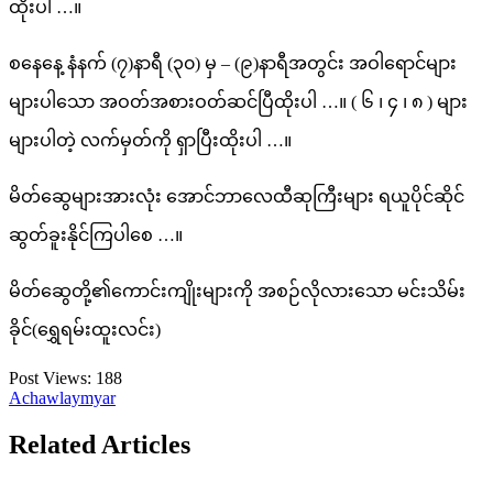
ထိုးပါ …။
စနေနေ့ နံနက် (၇)နာရီ (၃၀) မှ – (၉)နာရီအတွင်း အဝါရောင်များ
များပါသော အဝတ်အစားဝတ်ဆင်ပြီထိုးပါ …။ ( ၆ ၊ ၄ ၊ ၈ ) များ
များပါတဲ့ လက်မှတ်ကို ရှာပြီးထိုးပါ …။
မိတ်ဆွေများအားလုံး အောင်ဘာလေထီဆုကြီးများ ရယူပိုင်ဆိုင်
ဆွတ်ခူးနိုင်ကြပါစေ …။
မိတ်ဆွေတို့၏ကောင်းကျိုးများကို အစဉ်လိုလားသော မင်းသိမ်း
ခိုင်(ရွှေရမ်းထူးလင်း)
Post Views:
188
Achawlaymyar
Related Articles