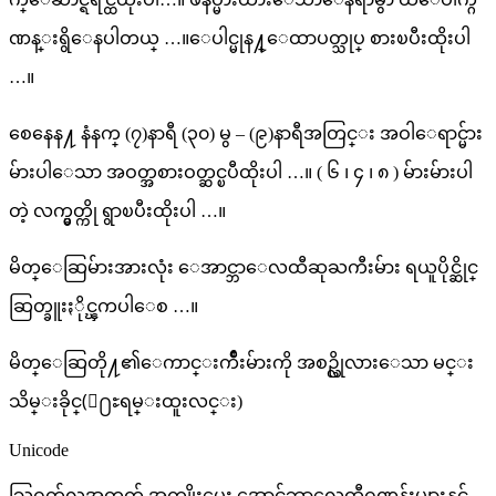
ဏန္းရွိေနပါတယ္ …။ေပါင္မုန႔္ေထာပတ္သုပ္ စားၿပီးထိုးပါ
…။
စေနေန႔ နံနက္ (၇)နာရီ (၃၀) မွ – (၉)နာရီအတြင္း အဝါေရာင္မ်ား
မ်ားပါေသာ အဝတ္အစားဝတ္ဆင္ၿပီထိုးပါ …။ ( ၆ ၊ ၄ ၊ ၈ ) မ်ားမ်ားပါ
တဲ့ လက္မွတ္ကို ရွာၿပီးထိုးပါ …။
မိတ္ေဆြမ်ားအားလုံး ေအာင္ဘာေလထီဆုႀကီးမ်ား ရယူပိုင္ဆိုင္
ဆြတ္ခူးႏိုင္ၾကပါေစ …။
မိတ္ေဆြတို႔၏ေကာင္းက်ိဳးမ်ားကို အစဥ္လိုလားေသာ မင္း
သိမ္းခိုင္(ေ႐ႊရမ္းထူးလင္း)
Unicode
သြဂုတ်လအတွက် အကျိုးပေး အောင်ဘာလေထီဂဏန်းများနှင့်