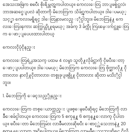
အေသးအဖြဲက စၿပီး စိုးရိမ္တတ္ၾကပါတယ္။ ကေလးေတြ ဘာျဖစ္ခ်င္သလဲ၊
ဘာအဆင္မေျပလဲ ဆိုတာကို မိဘေတြက သိခ်င္ၾကပါတယ္။ ဒါေပမယ့္
သင့္မွာ ကေလးမရွိရင္ ဒါေတြနားမလည္ ႏိုင္ပါဘူး။ မိဘေတြနဲ႔ ကေ
လးေတြၾကား ဆက္သြယ္လို႔ရမယ့္ အခ်က္ 3 ခ်က္ကို ကြၽမ္းက်င္သူေတြ
က ေဖာ္ျပေပးထားပါတယ္
ကေလးငိုပုံငိုနည္း
ကေလးေတြရဲ႕အသက္ ပထမ 4 လမွာ သူတို႔လိုခ်င္တာကို ငိုၿပီးေတာ့
ေဖာ္ျပပါတယ္။ ဒါေပမယ့္ မိဘေတြက ကေလးေတြ ဗိုက္ဆာလို႔ ငို
တာလား၊ နာလို႔ငိုတာလား၊ တစ္ခုခုျဖစ္လို႔ ငိုတာလား ဆိုတာ မသိႏိုင္ပါ
ဘူး။
1. မိဘေတြကို ေခၚသည့္ငိုနည္း
ကေလးေတြက တစ္ေယာက္တည္း ျဖစ္ေနၿပီဆိုရင္ မိဘေတြကို လာ
ခ်ီေစခ်င္ပါတယ္။ ကေလးေတြက 5 စကၠန႔္ 6 စကၠန႔္ေလာက္ ငိုပါတ
ယ္။ ၿပီးေတာ မိဘေတြမ်ား လာခ်ီမလားဆိုၿပီး ေစာင့္တဲ့သေဘာနဲ႔ 20
စကၠန႔္ေလာက္ အငိုရပ္ပါတယ္။ မိဘေတြက လာမခ်ီေသးဘူးဆိုရင္ ငိုလို