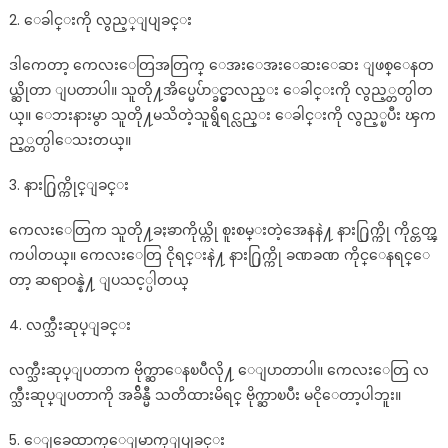
2. ေခါင္းကို လွည့္ျပျခင္း
ဒါကေတာ့ ကေလးေတြအတြက္ ေအးေအးေဆးေဆး ျဖစ္ေနတ
ယ္ဆိုတာ ျပတာပါ။ သူတို႔အိပ္မေပ်ာ္ခင္မွာလည္း ေခါင္းကို လွည့္တတ္ပါတ
ယ္။ ေဘးနားမွာ သူတို႔မသိတဲ့သူရွိရင္လည္း ေခါင္းကို လွည့္ၿပီး ၾက
ည့္တတ္ပါေသးတယ္။
3. နား႐ြက္ကိုင္ျခင္း
ကေလးေတြက သူတို႔ခႏၶာကိုယ္ကို စူးစမ္းတဲ့အေနနဲ႔ နား႐ြက္ကို ကိုင္တတ္ၾ
ကပါတယ္။ ကေလးေတြ ငိုရင္းနဲ႔ နား႐ြက္ကို ခဏခဏ ကိုင္ေနရင္ေ
တာ့ ဆရာဝန္နဲ႔ ျပသင့္ပါတယ္
4. လက္သီးဆုပ္ျခင္း
လက္သီးဆုပ္ျပတာက ဗိုက္ဆာေနၿပီလို႔ ေျပာတာပါ။ ကေလးေတြ လ
က္သီးဆုပ္ျပတာကို အခ်ိန္မီ သတိထားမိရင္ ဗိုက္ဆာၿပီး မငိုေတာ့ပါဘူး။
5. ေျခေထာက္ေျမာက္ျပျခင္း