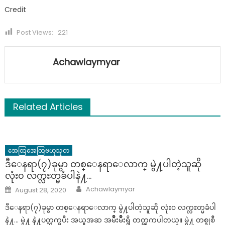
Credit
Post Views:
221
Achawlaymyar
Related Articles
အေထြအေထြဗဟုသုတ
ဒီေနရာ(၇)ခုမွာ တစ္ေနရာေလာက္ မွဲ႔ပါတဲ့သူဆို
လုံး၀ လက္လႊတ္မခံပါနဲ႔…
Author
Posted
Achawlaymyar
August 28, 2020
on
ဒီေနရာ(၇)ခုမွာ တစ္ေနရာေလာက္ မွဲ႔ပါတဲ့သူဆို လုံး၀ လက္လႊတ္မခံပါ
နဲ႔… မွဲ႔ နဲ႔ပတ္သက္ၿပီး အယူအဆ အမ်ိဳးမ်ိဳးရွိ တတ္ၾကပါတယ္။ မွဲ႔ တစ္ခုစီ