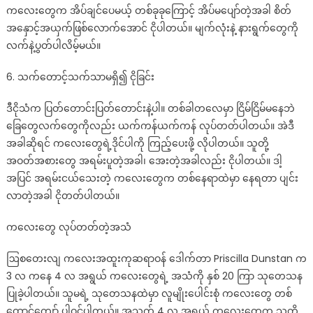
ကလေးတွေက အိပ်ချင်ပေမယ့် တစ်ခုခုကြောင့် အိပ်မပျော်တဲ့အခါ စိတ်
အနှောင့်အယှက်ဖြစ်လောက်အောင် ငိုပါတယ်။ မျက်လုံးနဲ့ နားရွက်တွေကို
လက်နဲ့ပွတ်ပါလိမ့်မယ်။
6. သက်တောင့်သက်သာမရှိ၍ ငိုခြင်း
ဒီငိုသံက ပြတ်တောင်းပြတ်တောင်းနဲ့ပါ။ တစ်ခါတလေမှာ ငြိမ်ငြိမ်မနေဘဲ
ခြေတွေလက်တွေကိုလည်း ယက်ကန်ယက်ကန် လုပ်တတ်ပါတယ်။ အဲဒီ
အခါဆိုရင် ကလေးတွေရဲ့ဒိုင်ပါကို ကြည့်ပေးဖို့ လိုပါတယ်။ သူတို့
အဝတ်အစားတွေ အရမ်းပူတဲ့အခါ၊ အေးတဲ့အခါလည်း ငိုပါတယ်။ ဒါ့
အပြင် အရမ်းငယ်သေးတဲ့ ကလေးတွေက တစ်နေရာထဲမှာ နေရတာ ပျင်း
လာတဲ့အခါ ငိုတတ်ပါတယ်။
ကလေးတွေ လုပ်တတ်တဲ့အသံ
ဩစတေးလျ ကလေးအထူးကုဆရာဝန် ဒေါက်တာ Priscilla Dunstan က
3 လ ကနေ 4 လ အရွယ် ကလေးတွေရဲ့ အသံကို နှစ် 20 ကြာ သုတေသန
ပြုခဲ့ပါတယ်။ သူမရဲ့ သုတေသနထဲမှာ လူမျိုးပေါင်းစုံ ကလေးတွေ တစ်
ထောင်ကျော် ပါဝင်ပါတယ်။ အသက် 4 လ အရွယ် ကလေးတွေက သူတို့