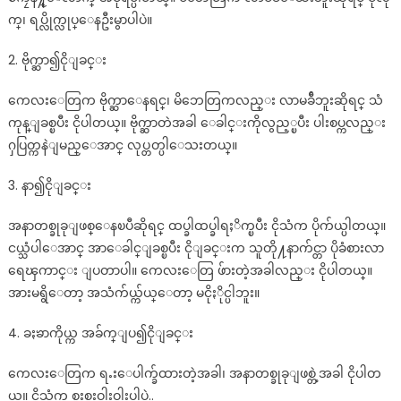
က္၊ ရပ္လိုက္လုပ္ေနဦးမွာပါပဲ။
2. ဗိုက္ဆာ၍ငိုျခင္း
ကေလးေတြက ဗိုက္ဆာေနရင္၊ မိဘေတြကလည္း လာမခ်ီဘူးဆိုရင္ သံ
ကုန္ျခစ္ၿပီး ငိုပါတယ္။ ဗိုက္ဆာတဲအခါ ေခါင္းကိုလွည့္ၿပီး ပါးစပ္ကလည္း
ႁပြတ္ကနဲျမည္ေအာင္ လုပ္တတ္ပါေသးတယ္။
3. နာ၍ငိုျခင္း
အနာတစ္ခုခုျဖစ္ေနၿပီဆိုရင္ ထပ္ခါထပ္ခါရႈိက္ၿပီး ငိုသံက ပိုက်ယ္ပါတယ္။
ငယ္သံပါေအာင္ အာေခါင္ျခစ္ၿပီး ငိုျခင္းက သူတို႔နာက်င္တာ ပိုခံစားလာ
ရေၾကာင္း ျပတာပါ။ ကေလးေတြ ဖ်ားတဲ့အခါလည္း ငိုပါတယ္။
အားမရွိေတာ့ အသံက်ယ္က်ယ္ေတာ့ မငိုႏိုင္ပါဘူး။
4. ခႏၶာကိုယ္က အခ်က္ျပ၍ငိုျခင္း
ကေလးေတြက ရႉးေပါက္ခ်ထားတဲ့အခါ၊ အနာတစ္ခုခုျဖစ္တဲ့အခါ ငိုပါတ
ယ္။ ငိုသံက စူးစူးဝါးဝါးပါပဲ..