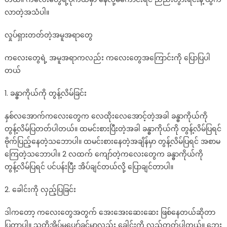
လာတဲ့အသံပါ။
လှုပ်ရှားတတ်တဲ့အမူအရာတွေ
ကလေးတွေရဲ့ အမူအရာကလည်း ကလေးတွေအကြောင်းကို ပြောပြပါ
တယ်
1. ခန္ဓာကိုယ်ကို တွန့်လိမ်ခြင်း
နှစ်လအောက်ကလေးတွေက လေထိုးလေအောင့်တဲ့အခါ ခန္ဓာကိုယ်ကို
တွန့်လိမ်ပြတတ်ပါတယ်။ ထမင်းစားပြီးတဲ့အခါ ခန္ဓာကိုယ်ကို တွန့်လိမ်ပြရင်
ဗိုက်ပြည့်နေတဲ့သဘောပါ။ ထမင်းစားနေတဲ့အချိန်မှာ တွန့်လိမ်ပြရင် အစာမ
ကြေတဲ့သဘောပါ။ 2 လထက် ကျော်တဲ့ကလေးတွေက ခန္ဓာကိုယ်ကို
တွန့်လိမ်ပြရင် ပင်ပန်းပြီး အိပ်ချင်တယ်လို့ ပြောချင်တာပါ။
2. ခေါင်းကို လှည့်ပြခြင်း
ဒါကတော့ ကလေးတွေအတွက် အေးအေးဆေးဆေး ဖြစ်နေတယ်ဆိုတာ
ပြတာပါ။ သူတို့အိပ်မပျော်ခင်မှာလည်း ခေါင်းကို လှည့်တတ်ပါတယ်။ ဘေး