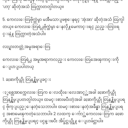
‘ဟာ့’ ဆိုတဲ့အသံ ထြက္လာတတ္ပါတယ္။
5. ကေလးေတြဗိုက္ထဲမွာ မအီမသာျဖစ္ေနရင္ ‘အဲ့အာ’ ဆိုတဲ့အသံ ထြက္ပါ
တယ္။ ကေလးေတြရဲ႕ဗိုက္ထဲမွာ ေနလို႔မေကာင္းရင္ ညည္းတြားရ
င္းနဲ႔ ထြက္လာတဲ့အသံပါ။
လႈပ္ရွားတတ္တဲ့အမူအရာေတြ
ကေလးေတြရဲ႕ အမူအရာကလည္း ကေလးေတြအေၾကာင္းကို
ေျပာျပပါတယ္
1. ခႏၶာကိုယ္ကို တြန႔္လိမ္ျခင္း
ႏွစ္လေအာက္ကေလးေတြက ေလထိုးေလေအာင့္တဲ့အခါ ခႏၶာကိုယ္ကို
တြန႔္လိမ္ျပတတ္ပါတယ္။ ထမင္းစားၿပီးတဲ့အခါ ခႏၶာကိုယ္ကို တြန႔္လိမ္ျပရ
င္ ဗိုက္ျပည့္ေနတဲ့သေဘာပါ။ ထမင္းစားေနတဲ့အခ်ိန္မွာ တြန႔္လိမ္ျပရ
င္ အစာမေၾကတဲ့သေဘာပါ။ 2 လထက္ ေက်ာ္တဲ့ကေလးေတြက ခႏၶာ
ကိုယ္ကို တြန႔္လိမ္ျပရင္ ပင္ပန္းၿပီး အိပ္ခ်င္တယ္လို႔ ေျပာခ်င္တာပါ။