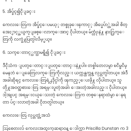
5. အိပ္ခ်င္၍ငိုျခင္း
ကေလးေတြက အိပ္ခ်င္ေပမယ့္ တစ္ခုခုေၾကာင့္ အိပ္မေပ်ာ္တဲ့အခါ စိတ္
အေႏွာင့္အယွက္ျဖစ္ေလာက္ေအာင္ ငိုပါတယ္။ မ်က္လုံးနဲ႔ နား႐ြက္ေ
တြကို လက္နဲ႔ပြတ္ပါလိမ့္မယ္။
6. သက္ေတာင့္သက္သာမရွိ၍ ငိုျခင္း
ဒီငိုသံက ျပတ္ေတာင္းျပတ္ေတာင္းနဲ႔ပါ။ တစ္ခါတေလမွာ ၿငိမ္ၿငိမ္
မေနဘဲ ေျခေတြလက္ေတြကိုလည္း ယက္ကန္ယက္ကန္ လုပ္တတ္ပါတယ္။ အဲဒီ
အခါဆိုရင္ ကေလးေတြရဲ႕ဒိုင္ပါကို ၾကည့္ေပးဖို႔ လိုပါတယ္။ သူ
တို႔အဝတ္အစားေတြ အရမ္းပူတဲ့အခါ၊ ေအးတဲ့အခါလည္း ငိုပါတယ္။
ဒါ့အျပင္ အရမ္းငယ္ေသးတဲ့ ကေလးေတြက တစ္ေနရာထဲမွာ ေနရ
တာ ပ်င္းလာတဲ့အခါ ငိုတတ္ပါတယ္။
ကေလးေတြ လုပ္တတ္တဲ့အသံ
ဩစေတးလ် ကေလးအထူးကုဆရာဝန္ ေဒါက္တာ Priscilla Dunstan က 3