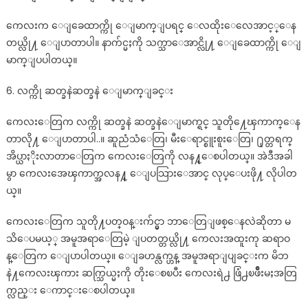
ကေလးက ေျခေထာက္ကို ေျမာက္ျပရင္ ေလထိုးေလေအာင့္ေန
တယ္လို႔ ေျပာတာပါ။ နာက်င္မႈကို သက္သာေအာင္လို႔ ေျခေထာက္ကို ေျ
မာက္ျပပါတယ္။
6. လက္ကို ဆတ္ခနဲဆတ္ခနဲ ေျမာက္ျခင္း
ကေလးေတြက လက္ကို ဆတ္ခနဲ ဆတ္ခနဲေျမာက္ရင္ သူတို႔ေၾကာက္ေန
တာလို႔ ေျပာတာပါ..။ ဆူညံသံေတြ၊ မီးေရာင္စူးစူးေတြ၊ ႐ုတ္တရက္
အိပ္ယာႏိုးလာတာေတြက ကေလးေတြကို လန႔္ေစပါတယ္။ အဲဒီအခါ
မွာ ကေလးအေၾကာက္အလန႔္ ေျပသြားေအာင္ လုပ္ေပးဖို႔ လိုပါတ
ယ္။
ကေလးေတြက သူတို႔ပတ္ဝန္းက်င္မွာ ဘာေတြျဖစ္ေနလဲဆိုတာ မ
သိေပမယ့္ အမူအရာေတြမဲ့ ျပတတ္တယ္လို႔ ကေလးအထူးကု ဆရာဝ
န္ေတြက ေျပာပါတယ္။ ေျခဟန္လက္ဟန္ အမူအရာျပျခင္းက မိဘ
နဲ႔ကေလးၾကား ဆက္သြယ္မႈကို တိုးေစၿပီး ကေလးရဲ႕ ဖြံ႕ၿဖိဳးမႈအတြ
က္လည္း ေကာင္းေစပါတယ္။