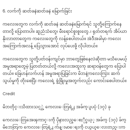
6. လက်ကို ဆတ်ခနဲဆတ်ခနဲ မြောက်ခြင်း
ကလေးတွေက လက်ကို ဆတ်ခနဲ ဆတ်ခနဲမြောက်ရင် သူတို့ကြောက်နေ
တာလို့ ပြောတာပါ။ ဆူညံသံတွေ၊ မီးရောင်စူးစူးတွေ..၊ ရုတ်တရက် အိပ်ယာ
နိုးလာတာတွေက ကလေးတွေကို လန့်စေပါတယ်။ အဲဒီအခါမှာ ကလေး
အကြောက်အလန့် ပြေသွားအောင် လုပ်ပေးဖို့ လိုပါတယ်။
ကလေးတွေက သူတို့ပတ်ဝန်းကျင်မှာ ဘာတွေဖြစ်နေလဲဆိုတာ မသိပေမယ့်
အမူအရာတွေမဲ့ ပြတတ်တယ်လို့ ကလေးအထူးကု ဆရာဝန်တွေက ပြောပါ
တယ်။ ခြေဟန်လက်ဟန် အမူအရာပြခြင်းက မိဘနဲ့ကလေးကြား ဆက်
သွယ်မှုကို တိုးစေပြီး ကလေးရဲ့ ဖွံ့ဖြိုးမှုအတွက်လည်း ကောင်းစေပါတယ်။
Credit
မိဘတိုင္းသိထားသင့္တဲ့ ကေလးေတြရဲ႕ အခ်က္ျပပုံ (၁၇) ခု
ကေလးေတြအေၾကာင္းကို ပိုနားလည္ေစႏိုင္မယ့္ အခ်က္ (၁၇) ခ်က္
မိဘေတြက ကေလးေတြရဲ႕ က်န္းမာေရးကို ငယ္ငယ္ေလးတည္းက