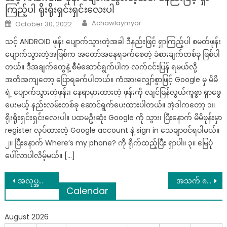
ကြည့်ပါ ရိုးရိုးရှင်းရှင်းလေးပါ
Author
Posted
Achawlaymyar
October 30, 2022
on
သင့် ANDROID ဖုန်း ပျောက်သွားတဲ့အခါ ဒီနည်းဖြင့် ရှာကြည့်ပါ စမတ်ဖုန်း
ပျောက်သွားတဲ့အဖြစ်က အတော်အနေရခက်စေတဲ့ ခံစားချက်တစ်ခု ဖြစ်ပါ
တယ်။ ဒီအချက်တွေနဲ့ စီမံဆောင်ရွက်ပါက လက်ငင်းပြန် ရမယ်လို့
အတိအကျတော့ ပြောရခက်ပါတယ်။ ကံအားလျှော်စွာဖြင့် Google မှ မိမိ
ရဲ့ ပျောက်သွားတဲ့ဖုန်း၊ နေရာမှားထားတဲ့ ဖုန်းကို လျင်မြန်လွယ်ကူစွာ ရှာဖွေ
ပေးမယ့် နည်းလမ်းတစ်ခု ဆောင်ရွက်ပေးထားပါတယ်။ အဲ့ဒါကတော့ ၁။
ရိုးရိုးရှင်းရှင်းလေးပါ။ ပထမဦးဆုံး Google ကို သွား၊ ပြီးနောက် မိမိဖုန်းမှာ
register လုပ်ထားတဲ့ Google account နဲ့ sign in သေချာဝင်ရပါမယ်။
၂။ ပြီးနောက် Where’s my phone? ကို ရိုက်ထည့်ပြီး ရှာပါ။ ၃။ မြေပုံ
ပေါ်လာပါလိမ့်မယ်။ […]
Post
အလုပ္အဆင္မေျပလို႔ ဆံပင္ျဖဴႏုတ္ဆိုင္ ဖြင့္လိုက္ရာမွ တလ သိန္း (၆၀) ဝင္ေငြရသြားတဲ့ အမ်ိဳးသမီး
အသက် ၈၀ အရွယ်အဖိုးအိုနဲ့ မိန်းကလေးငယ်ငယ်လေး ကလေးမရလို့ ဆေးခန်းလာပြသောအခါ…
Calendar
navigation
August 2026