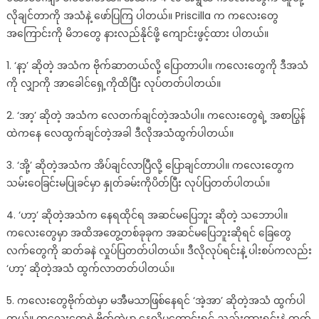
လိုချင်တာကို အသံနဲ့ ဖော်ပြကြ ပါတယ်။ Priscilla က ကလေးတွေ
အကြောင်းကို မိဘတွေ နားလည်နိုင်ဖို့ ကျောင်းဖွင့်ထား ပါတယ်။
1. ‘နာ့’ ဆိုတဲ့ အသံက ဗိုက်ဆာတယ်လို့ ပြောတာပါ။ ကလေးတွေကို ဒီအသံ
ကို လျှာကို အာခေါင်ရှေ့ကိုထိပြီး လုပ်တတ်ပါတယ်။
2. ‘အာ့’ ဆိုတဲ့ အသံက လေတက်ချင်တဲ့အသံပါ။ ကလေးတွေရဲ့ အစာပြွန်
ထဲကနေ လေထွက်ချင်တဲ့အခါ ဒီလိုအသံထွက်ပါတယ်။
3. ‘အို့’ ဆိုတဲ့အသံက အိပ်ချင်လာပြီလို့ ပြောချင်တာပါ။ ကလေးတွေက
သမ်းဝေခြင်းမပြုခင်မှာ နှုတ်ခမ်းကိုပိတ်ပြီး လုပ်ပြတတ်ပါတယ်။
4. ‘ဟာ့’ ဆိုတဲ့အသံက နေရထိုင်ရ အဆင်မပြေဘူး ဆိုတဲ့ သဘောပါ။
ကလေးတွေမှာ အထိအတွေ့တစ်ခုခုက အဆင်မပြေဘူးဆိုရင် ခြေတွေ
လက်တွေကို ဆတ်ခနဲ လှုပ်ပြတတ်ပါတယ်။ ဒီလိုလုပ်ရင်းနဲ့ ပါးစပ်ကလည်း
‘ဟာ့’ ဆိုတဲ့အသံ ထွက်လာတတ်ပါတယ်။
5. ကလေးတွေဗိုက်ထဲမှာ မအီမသာဖြစ်နေရင် ‘အဲ့အာ’ ဆိုတဲ့အသံ ထွက်ပါ
တယ်။ ကလေးတွေရဲ့ဗိုက်ထဲမှာ နေလို့မကောင်းရင် ညည်းတွားရင်းနဲ့ ထွက်