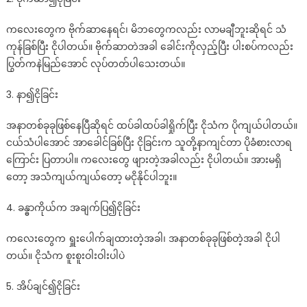
ကလေးတွေက ဗိုက်ဆာနေရင်၊ မိဘတွေကလည်း လာမချီဘူးဆိုရင် သံ
ကုန်ခြစ်ပြီး ငိုပါတယ်။ ဗိုက်ဆာတဲအခါ ခေါင်းကိုလှည့်ပြီး ပါးစပ်ကလည်း
ပြွတ်ကနဲမြည်အောင် လုပ်တတ်ပါသေးတယ်။
3. နာ၍ငိုခြင်း
အနာတစ်ခုခုဖြစ်နေပြီဆိုရင် ထပ်ခါထပ်ခါရှိုက်ပြီး ငိုသံက ပိုကျယ်ပါတယ်။
ငယ်သံပါအောင် အာခေါင်ခြစ်ပြီး ငိုခြင်းက သူတို့နာကျင်တာ ပိုခံစားလာရ
ကြောင်း ပြတာပါ။ ကလေးတွေ ဖျားတဲ့အခါလည်း ငိုပါတယ်။ အားမရှိ
တော့ အသံကျယ်ကျယ်တော့ မငိုနိုင်ပါဘူး။
4. ခန္ဓာကိုယ်က အချက်ပြ၍ငိုခြင်း
ကလေးတွေက ရှူးပေါက်ချထားတဲ့အခါ၊ အနာတစ်ခုခုဖြစ်တဲ့အခါ ငိုပါ
တယ်။ ငိုသံက စူးစူးဝါးဝါးပါပဲ
5. အိပ်ချင်၍ငိုခြင်း