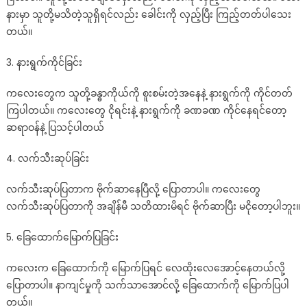
နားမှာ သူတို့မသိတဲ့သူရှိရင်လည်း ခေါင်းကို လှည့်ပြီး ကြည့်တတ်ပါသေး
တယ်။
3. နားရွက်ကိုင်ခြင်း
ကလေးတွေက သူတို့ခန္ဓာကိုယ်ကို စူးစမ်းတဲ့အနေနဲ့ နားရွက်ကို ကိုင်တတ်
ကြပါတယ်။ ကလေးတွေ ငိုရင်းနဲ့ နားရွက်ကို ခဏခဏ ကိုင်နေရင်တော့
ဆရာဝန်နဲ့ ပြသင့်ပါတယ်
4. လက်သီးဆုပ်ခြင်း
လက်သီးဆုပ်ပြတာက ဗိုက်ဆာနေပြီလို့ ပြောတာပါ။ ကလေးတွေ
လက်သီးဆုပ်ပြတာကို အချိန်မီ သတိထားမိရင် ဗိုက်ဆာပြီး မငိုတော့ပါဘူး။
5. ခြေထောက်မြောက်ပြခြင်း
ကလေးက ခြေထောက်ကို မြောက်ပြရင် လေထိုးလေအောင့်နေတယ်လို့
ပြောတာပါ။ နာကျင်မှုကို သက်သာအောင်လို့ ခြေထောက်ကို မြောက်ပြပါ
တယ်။