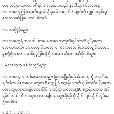
တွေ
မယ့် သင့်မှာ ကလေးမရှိရင် ဒါတွေနားမလည် နိုင်ပါဘူး။ မိဘတွေနဲ့
ရဲ့
ကလေးတွေကြား ဆက်သွယ်လို့ရမယ့် အချက် 3 ချက်ကို ကျွမ်းကျင်သူ
အချက်ပ
တွေက ဖော်ပြပေးထားပါတယ်
ပုံ
(၁၇)
ကလေးငိုပုံငိုနည်း
ခု
ကလေးတွေရဲ့အသက် ပထမ 4 လမှာ သူတို့လိုချင်တာကို ငိုပြီးတော့
ဖော်ပြပါတယ်။ ဒါပေမယ့် မိဘတွေက ကလေးတွေ ဗိုက်ဆာလို့ ငိုတာလား၊
နာလို့ငိုတာလား၊ တစ်ခုခုဖြစ်လို့ ငိုတာလား ဆိုတာ မသိနိုင်ပါဘူး။
1. မိဘတွေကို ခေါ်သည့်ငိုနည်း
ကလေးတွေက တစ်ယောက်တည်း ဖြစ်နေပြီဆိုရင် မိဘတွေကို လာချီစေ
ချင်ပါတယ်။ ကလေးတွေက 5 စက္ကန့် 6 စက္ကန့်လောက် ငိုပါတယ်။ ပြီးတော
မိဘတွေများ လာချီမလားဆိုပြီး စောင့်တဲ့သဘောနဲ့ 20 စက္ကန့်လောက် အငို
ရပ်ပါတယ်။ မိဘတွေက လာမချီသေးဘူးဆိုရင် ငိုလိုက်၊ ရပ်လိုက်လုပ်နေ
ဦးမှာပါပဲ။
2. ဗိုက်ဆာ၍ငိုခြင်း