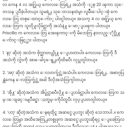
လ ကေန 4 လ အ႐ြယ္ ကေလးေတြရဲ႕ အသံကို ႏွစ္ 20 ၾကာ သုေ
တသန ျပဳခဲ့ပါတယ္။ သူမရဲ႕ သုေတသနထဲမွာ လူမ်ိဳးေပါင္းစုံ ကေ
လးေတြ တစ္ေထာင္ေက်ာ္ ပါဝင္ပါတယ္။ အသက္ 4 လ အ႐ြယ္ ကေ
လးေတြက သူတို႔လိုခ်င္တာကို အသံနဲ႔ ေဖာ္ျပၾက ပါတယ္။
Priscilla က ကေလးေတြ အေၾကာင္းကို မိဘေတြ နားလည္ႏိုင္ဖို႔
ေက်ာင္းဖြင့္ထား ပါတယ္။
1. ‘နာ့’ ဆိုတဲ့ အသံက ဗိုက္ဆာတယ္လို႔ ေျပာတာပါ။ ကေလးေတြကို ဒီ
အသံကို လွ်ာကို အာေခါင္ေရွ႕ကိုထိၿပီး လုပ္တတ္ပါတယ္။
2. ‘အာ့’ ဆိုတဲ့ အသံက ေလတက္ခ်င္တဲ့အသံပါ။ ကေလးေတြရဲ႕.. အစာႁပြ
န္ထဲကေန ေလထြက္ခ်င္တဲ့အခါ ဒီလိုအသံထြက္ပါတယ္။
3. ‘အို႔’ ဆိုတဲ့အသံက အိပ္ခ်င္လာၿပီလို႔ ေျပာခ်င္တာပါ။ ကေလးေတြက သ
မ္းေဝျခင္းမျပဳခင္မွာ ႏႈတ္ခမ္းကိုပိတ္ၿပီး လုပ္ျပတတ္ပါတယ္။
4. ‘ဟာ့’ ဆိုတဲ့အသံက ေနရထိုင္ရ အဆင္မေျပဘူး ဆိုတဲ့ သေဘာပါ..။ ကေ
လးေတြမွာ အထိအေတြ႕တစ္ခုခုက အဆင္မေျပဘူးဆိုရင္ ေျခေတြလ
က္ေတြကို ဆတ္ခနဲ လႈပ္ျပတတ္ပါတယ္။ ဒီလိုလုပ္ရင္းနဲ႔ ပါးစပ္ကလည္း