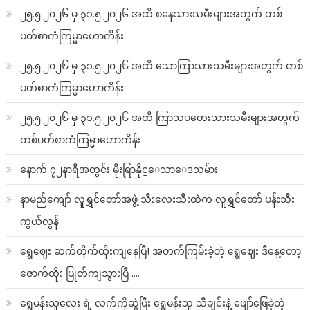
၂၅.၅.၂၀၂၆ မှ ၃၁.၅.၂၀၂၆ အထိ စနေသားသမီးများအတွက် တစ်
ပတ်စာကံကြမ္မာဟောကိန်း
၂၅.၅.၂၀၂၆ မှ ၃၁.၅.၂၀၂၆ အထိ သောကြာသားသမီးများအတွက် တစ်
ပတ်စာကံကြမ္မာဟောကိန်း
၂၅.၅.၂၀၂၆ မှ ၃၁.၅.၂၀၂၆ အထိ ကြာသပတေးသားသမီးများအတွက်
တစ်ပတ်စာကံကြမ္မာဟောကိန်း
နောက် ၇၂နာရီအတွင်း မိုးရြာနိုင္ေသာေဒသမ်ား
နာမည်ကျော် လူရွှင်တော်အဖွဲ့ သီးလေးသီးထဲက လူရွှင်တော် ပန်းသီး
ကွယ်လွန်
ရွှေဈေး ဆက်တိုက်ထိုးကျနေပြီ! အတက်ကြမ်းခဲ့တဲ့ ရွှေဈေး ဒီနေ့တော့
ဇောက်ထိုး ပြုတ်ကျသွားပြီ ….
ရွှေမန်းသူလေး ရဲ့ လက်ကိုဆွဲပြီး ရွှေမန်းသူ သီချင်းနဲ့ ဖျော်ဖြေခဲ့တဲ့