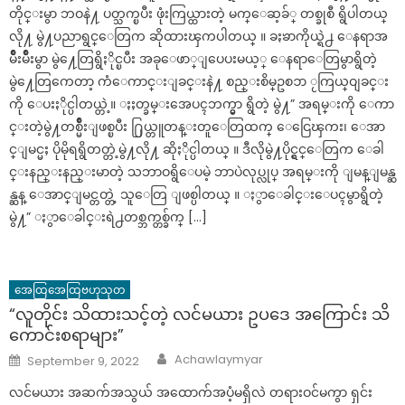
တိုင္းမွာ ဘဝနဲ႔ ပတ္သက္ၿပီး ဖုံးကြယ္ထားတဲ့ မက္ေဆ့ခ်္ တစ္ခုစီ ရွိပါတယ္
လို႔ မွဲ႔ပညာရွင္ေတြက ဆိုထားၾကပါတယ္ ။ ခႏၶာကိုယ္ရဲ႕ ေနရာအ
မ်ိဳးမ်ိဳးမွာ မွဲ႔ေတြရွိႏိုင္ၿပီး အခုေဖာ္ျပေပးမယ့္ ေနရာေတြမွာရွိတဲ့
မွဲ႔ေတြကေတာ့ ကံေကာင္းျခင္းနဲ႔ စည္းစိမ္ဥစၥာ ႂကြယ္ဝျခင္း
ကို ေပးႏိုင္ပါတယ္တဲ့။ ႏႈတ္ခမ္းအေပၚဘက္မွာ ရွိတဲ့ မွဲ႔” အရမ္းကို ေကာ
င္းတဲ့မွဲ႔တစ္မ်ိဳးျဖစ္ၿပီး ႐ြယ္တူတန္းတူေတြထက္ ေငြေၾကး၊ ေအာ
င္ျမင္မႈ ပိုမိုရရွိတတ္တဲ့မွဲ႔လို႔ ဆိုႏိုင္ပါတယ္ ။ ဒီလိုမွဲ႔ပိုင္ရွင္ေတြက ေခါ
င္းနည္းနည္းမာတဲ့ သဘာဝရွိေပမဲ့ ဘာပဲလုပ္လုပ္ အရမ္းကို ျမန္ျမန္ဆ
န္ဆန္ ေအာင္ျမင္တတ္တဲ့ သူေတြ ျဖစ္ပါတယ္ ။ ႏွာေခါင္းေပၚမွာရွိတဲ့
မွဲ႔” ႏွာေခါင္းရဲ႕တစ္ဘက္တစ္ခ်က္ […]
အေထြအေထြဗဟုသုတ
“လူတိုင်း သိထားသင့်တဲ့ လင်မယား ဥပဒေ အကြောင်း သိ
ကောင်းစရာများ”
Author
Posted
Achawlaymyar
September 9, 2022
on
လင်မယား အဆက်အသွယ် အထောက်အပံ့မရှိလဲ တရားဝင်မကွာ ရှင်း