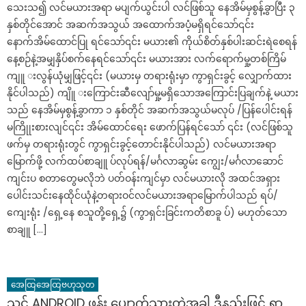
သေးသ၍ လင်မယားအရာ မပျက်ယွင်းပါ လင်ဖြစ်သူ နေအိမ်မှစွန့်ခွာပြီး ၃
နှစ်တိုင်အောင် အဆက်အသွယ် အထောက်အပံ့မရှိရင်သော်၎င်း
နောက်အိမ်ထောင်ပြု ရင်သော်၎င်း မယား၏ ကိုယ်စိတ်နှစ်ပါးဆင်းရဲစေရန်
နေ့စဉ်နဲ့အမျှနှိပ်စက်နေရင်သော်၎င်း မယားအား လက်ရောက်မှု့တစ်ကြိမ်
ကျူ းလွန်ယုံမျှဖြင့်၎င်း (မယားမှ တရားရုံးမှာ ကွာရှင်းခွင့် လျှောက်ထား
နိုင်ပါသည်) ကျိူ းကြောင်းဆီလျော်မှု့မရှိသောအကြောင်းပြချက်နဲ့ မယား
သည် နေအိမ်မှစွန့်ခွာကာ ၁ နှစ်တိုင် အဆက်အသွယ်မလုပ် /ပြန်ပေါင်းရန်
မကြိုုးစားလျင်၎င်း အိမ်ထောင်ရေး ဖောက်ပြန်ရင်သော် ၎င်း (လင်ဖြစ်သူ
ဖက်မှ တရားရုံးတွင် ကွာရှင်းခွင့်တောင်းနိုင်ပါသည်) လင်မယားအရာ
မြောက်ဖို့ လက်ထပ်စာချူ ပ်လုပ်ရန်/မင်္ဂလာဆွမ်း ကျွေး/မင်္ဂလာဆောင်
ကျင်းပ စတာတွေမလိုဘဲ ပတ်ဝန်းကျင်မှာ လင်မယားလို အထင်အရှား
ပေါင်းသင်းနေထိုင်ယုံနဲ့တရားဝင်လင်မယားအရာမြောက်ပါသည် ရပ်/
ကျေးရုံး /ရှေ့နေ စသူတို့ရှေ့၌ (ကွာရှင်းခြင်းကတိစာခူ ပ်) မဟုတ်သော
စာချူ […]
အေထြအေထြဗဟုသုတ
သင့် ANDROID ဖုန်း ပျောက်သွားတဲ့အခါ ဒီနည်းဖြင့် ရှာ