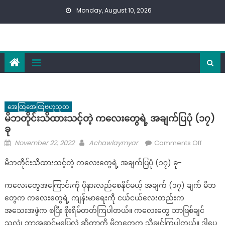
Skip
Monday, August 10, 2026
to
content
အေထြအေထြဗဟုသုတ
မိဘတိုင်းသိထားသင့်တဲ့ ကလေးတွေရဲ့ အချက်ပြပုံ (၁၇)
ခု
Posted
Author
on
November 22, 2022
Achawlaymyar
Comments Off
on
မိဘ
မိဘတိုင်းသိထားသင့်တဲ့ ကလေးတွေရဲ့ အချက်ပြပုံ (၁၇) ခု-
တိုင်း
သိ
ကလေးတွေအကြောင်းကို ပိုနားလည်စေနိုင်မယ့် အချက် (၁၇) ချက် မိဘ
ထား
တွေက ကလေးတွေရဲ့ ကျန်းမာရေးကို ငယ်ငယ်လေးတည်းက
သင့်
အသေးအဖွဲက စပြီး စိုးရိမ်တတ်ကြပါတယ်။ ကလေးတွေ ဘာဖြစ်ချင်
တဲ့
သလဲ၊ ဘာအဆင်မပြေလဲ ဆိုတာကို မိဘတွေက သိချင်ကြပါတယ်။ ဒါပေ
ကလေး