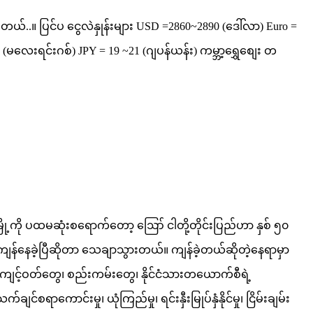
ပါတယ်..။ ပြင်ပ ငွေလဲနှုန်းများ USD =2860~2890 (ဒေါ်လာ) Euro =
(မလေးရင်းဂစ်) JPY = 19 ~21 (ဂျပန်ယန်း) ကမ္ဘာ့ရွှေစျေး တ
ောက်မြို့ကို ပထမဆုံးစရောက်တော့ ဪ ငါတို့တိုင်းပြည်ဟာ နှစ် ၅၀
န်နေခဲ့ပြီဆိုတာ သေချာသွားတယ်။ ကျန်ခဲ့တယ်ဆိုတဲ့နေရာမှာ
ျင့်ဝတ်တွေ၊ စည်းကမ်းတွေ၊ နိုင်ငံသားတယောက်စီရဲ့
ကောင်းမှု၊ ယုံကြည်မှု၊ ရင်းနှီးမြုပ်နှံနိုင်မှု၊ ငြိမ်းချမ်း