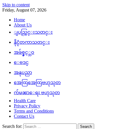
Skip to content
Friday, August 07, 2026
Home
About Us
ျပည္တြင္းသတင္း
နိုင္ငံတကာသတင္း
အခ်စ္နွင့္ဘဝ
ေဗဒင္
အနုပညာ
အေထြအေထြဗဟုသုတ
က်မၼာေရး ဗဟုသုတ
Health Care
Privacy Policy
Terms and Conditions
Contact Us
Search for: