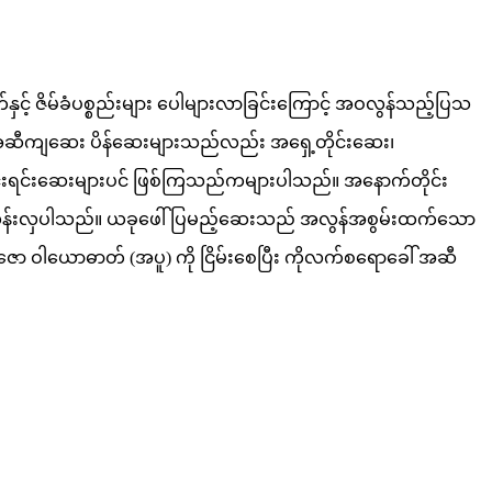
် ဇိမ်ခံပစ္စည်းများ ပေါများလာခြင်းကြောင့် အဝလွန်သည့်ပြသ
်။ အဆီကျဆေး ပိန်ဆေးများသည်လည်း အရှေ့တိုင်းဆေး၊
ုင်းရင်းဆေးများပင် ဖြစ်ကြသည်ကများပါသည်။ အနောက်တိုင်း
ပါးလွန်းလှပါသည်။ ယခုဖေါ်ပြမည့်ဆေးသည် အလွန်အစွမ်းထက်သော
ော ဝါယောဓာတ် (အပူ) ကို ငြိမ်းစေပြီး ကိုလက်စရောခေါ် အဆီ