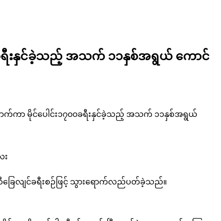
ခရီးနှင်ခဲ့သည့် အသက် ၁၁နှစ်အရွယ် ကောင်
ောက်ကာ မိုင်ပေါင်း၁၇၀၀ခရီးနှင်ခဲ့သည့် အသက် ၁၁နှစ်အရွယ်
လေး
ူဆီခြေလျင်ခရီးစဉ်ဖြင့် သွားရောက်လည်ပတ်ခဲ့သည်။