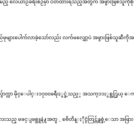
်းမည့် လေယာဉ်ခရီးစဉ်မှာ ပိတ်ထားရသည့်အတွက် အဖွားဖြစ်သူကိုစို
များပေါက်လာခဲ့သော်လည်း လက်မလျှော့ပဲ အဖွားဖြစ်သူဆီကိုအရောက
လွ်ာက္ကာ မိုင္ေပါင္း၁၇၀၀ခရီးႏွင္ခဲ့သည့္ အသက္၁၁ႏွစ္အ႐ြယ္ 
 ဖခင္ျဖစ္သူနဲ႔အတူ _ ၿဗိတိန္ႏိုင္ငံတြင္က်န္ရစ္ခဲ့ေသာ အဖြား