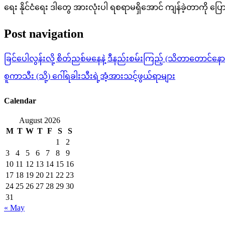
ရေး နိုင်ငံရေး ဒါတွေ အားလုံးပါ ရစရာမရှိအောင် ကျန်ခဲ့တာကို ပြ
Post navigation
ခြင်ပေါလွန်းလို့ စိတ်ညစ်မနေနဲ့ ဒီနည်းစမ်းကြည့် (သိတာတောင်နေ
စူကာသီး (သို့) ဂေါ်ရခါးသီးရဲ့အံ့အားသင့်ဖွယ်ရာများ
Calendar
August 2026
M
T
W
T
F
S
S
1
2
3
4
5
6
7
8
9
10
11
12
13
14
15
16
17
18
19
20
21
22
23
24
25
26
27
28
29
30
31
« May