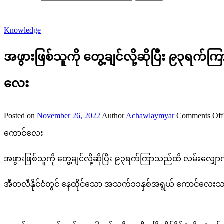
Knowledge
အဖွားဖြစ်သူကို တွေ့ချင်လို့ဆိုပြီး ၉၃ရ
လေး
Posted on
November 26, 2022
Author
Achawlaymyar
Comments Off
ကောင်လေး
အဖွားဖြစ်သူကို တွေ့ချင်လို့ဆိုပြီး ၉၃ရက်ကြာသည်ထိ လမ်းလျှေ
အီတလီနိုင်ငံတွင် နေထိုင်သော အသက်၁၁နှစ်အရွယ် ကောင်လေးသည် ဖ