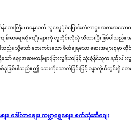
းကြီး ယနေ့ခေတ် လူနေမှုပုံစံပြောင်းလဲလာမှု။ အစားအသောက်နှင့
်းမာရေးဆိုးကျိုးများကို လူတိုင်းလိုလို သိထားပြီးဖြစ်ပါသည
ရှိပါသည်။ သို့သော် ဘေးကင်းသော စိတ်ချရသော ဆေးအများစုမှာ တိ
့သော် ဈေးအဆမတန်များပြားလွန်းသဖြင့် သုံးစွဲနိုင်သူက နည်း
ုဖြစ်ပါသည်။ ဤ ဆေးကိုသောက်ခြင်းဖြင့် ခန္ဓာကိုယ်တွင်းရှိ တေဇ
ေး၊ ဒေါ်လာစျေး၊ ကမ္ဘာ့ရွှေစျေး၊ စက်သုံးဆီစျေး