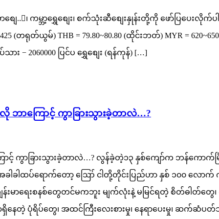
ျေ..း၊ ကမ္ဘာ့ရွှေစျေး၊ စက်သုံးဆီစျေးနှုန်းတို့ကို ဖော်ပြပေးလိုက်
~425 (တရုတ်ယွမ်) THB = 79.80~80.80 (ထိုင်းဘတ်) MYR = 620~650 
ား − 2060000 ပြင်ပ ရွှေစျေး (ရန်ကုန်) […]
နဲ့မြေလို ဘာကြောင့် ကွာခြားသွားခဲ့တာလဲ…?
လို ဘာကြောင့် ကွာခြားသွားခဲ့တာလဲ…? လွန်ခဲ့တဲ့၁၃ နှစ်ကျော်က ဘန်က
 အခါခါထပ်ရောက်တော့ ဪ ငါတို့တိုင်းပြည်ဟာ နှစ် ၁၀၀ လောက် ကျ
မာရေးစနစ်တွေတင်မကဘူး မျက်လုံးနဲ့ မမြင်ရတဲ့ စိတ်ဓါတ်တွေ၊ က
ဲ့ ပုံရိပ်တွေ၊ အထင်ကြီးလေးစားမှု၊ နေရာပေးမှု၊ ဆက်ဆံပတ်သက်ချင်စရာ