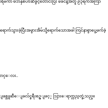
းရိမ်ကာ မိဘနှစ်ပါးဆီခွင့်တောင်းပြီး ဖခင်နဲ့အတူ ၉၃ရက်အကြာ
်သွားခဲ့ပြီးအဖွားအိမ်သို့ရောက်သောအခါ ကြင်နာစွာပွေ့ဖက်ခဲ့
ေကာင္ေလး..
ျဖစ္သူဆီေျခလ်င္ခရီးစဥ္ျဖင့္ သြားေရာက္လည္ပတ္ခဲ့သည္။