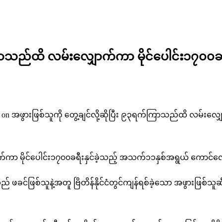
က်ကြာသည်ထိ လမ်းလျှောက်ကာ မိုင်ပေါင်း၁၇၀၀
on အဖွားဖြစ်သူကို တွေ့ချင်လို့ဆိုပြီး ၉၃ရက်ကြာသည်ထိ လမ်းလျှ
ာက်ကာ မိုင်ပေါင်း၁၇၀၀ခရီးနှင်ခဲ့သည့် အသက်၁၁နှစ်အရွယ် ကောင်
ခင်ဖြစ်သူနဲ့အတူ ဗြိတိန်နိုင်ငံတွင်ကျန်ရစ်ခဲ့သော အဖွားဖြစ်သ