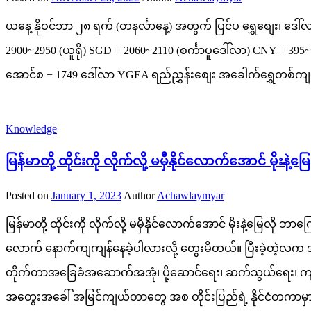
ယနေ့ နိုဝင်ဘာ ၂၈ ရက် (တနင်္လာနေ့) အတွက် ပြင်ပ ရွှေစျေး၊ ဒေါ်လာစ
2900~2950 (ယူရို) SGD = 2060~2110 (စင်္ကာပူဒေါ်လာ) CNY = 395
အောင်စ − 1749 ဒေါ်လာ YGEA ရည်ညွှန်းစျေး အခေါက်ရွှေတစ်ကျပ်သ
Knowledge
မြန်မာတို့ ထိုင်းကို လိုက်လို့ မမှီနိုင်လောက်အောင် မိုး‌
Posted on
January 1, 2023
Author
Achawlaymyar
မြန်မာတို့ ထိုင်းကို လိုက်လို့ မမှီနိုင်လောက်အောင် မိုး‌နဲ့မြေ
လောက် နောက်ကျကျန်နေခဲ့ပါလားလို့ တွေးမိတယ်။ ပြီးခဲ့တဲ့လက
တိုက်တာအခြေခံအဆောက်အအုံ၊ ပို့ဆောင်ရေး၊ ဆက်သွယ်ရေး၊ ကျန်း
အတွေးအခေါ် အမြင်ကျယ်တာတွေ အစ တိုင်းပြည်ရဲ့ နိုင်ငံတကာမှာရှိနေတ