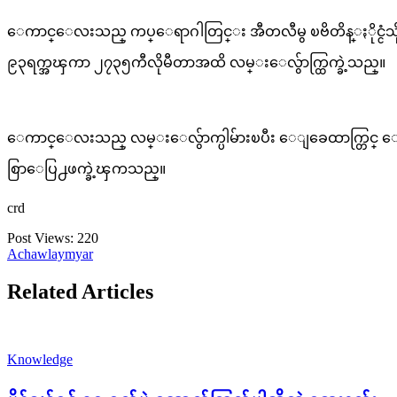
ေကာင္ေလးသည္ ကပ္ေရာဂါတြင္း အီတလီမွ ၿဗိတိန္ႏိုင္ငံသို႔ ပ်ံ
၉၃ရက္အၾကာ ၂၇၃၅ကီလိုမီတာအထိ လမ္းေလွ်ာက္ထြက္ခဲ့သည္။
ေကာင္ေလးသည္ လမ္းေလွ်ာက္ပါမ်ားၿပီး ေျခေထာက္တြင္ ေရၾကည
စြာေပြ႕ဖက္ခဲ့ၾကသည္။
crd
Post Views:
220
Achawlaymyar
Related Articles
Knowledge