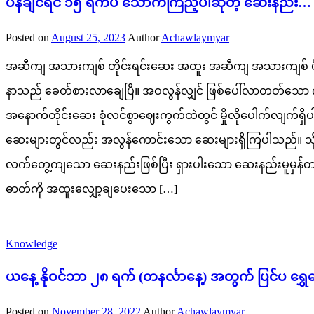
ပိန်ချင်ရင် ၁၅ ရက်ပဲ သောက်ကြည့်ပါဆိုတဲ့ ဆေးနည်း…
Posted on
August 25, 2023
Author
Achawlaymyar
အဆီကျ အသားကျစ် တိုင်းရင်းဆေး အထူး အဆီကျ အသားကျစ် ပိန်ဆေ
နာသည် ခေတ်စားလာချေပြီ။ အဝလွန်လျှင် ဖြစ်ပေါ်လာတတ်သော ကျန
အနောက်တိုင်းဆေး စုံလင်စွာဈေးကွက်ထဲတွင် မှိုလိုပေါက်လျက်
ဆေးများတွင်လည်း အလွန်ကောင်းသော ဆေးများရှိကြပါသည်။ သို
လက်တွေ့ကျသော ဆေးနည်းဖြစ်ပြီး ရှားပါးသော ဆေးနည်းမူမှန်တစ်ခ
ဓာတ်ကို အထူးလျှော့ချပေးသော […]
Knowledge
ယနေ့ နိုဝင်ဘာ ၂၈ ရက် (တနင်္လာနေ့) အတွက် ပြင်ပ ရွှေစျ
Posted on
November 28, 2022
Author
Achawlaymyar