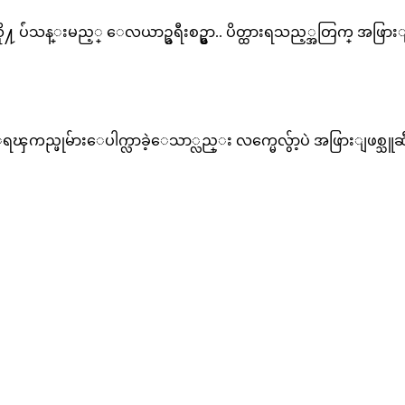
သန္းမည့္ ေလယာဥ္ခရီးစဥ္မွာ.. ပိတ္ထားရသည့္အတြက္ အဖြားျဖစ္သူ
္ဖုမ်ားေပါက္လာခဲ့ေသာ္လည္း လက္မေလွ်ာ့ပဲ အဖြားျဖစ္သူဆီကိ