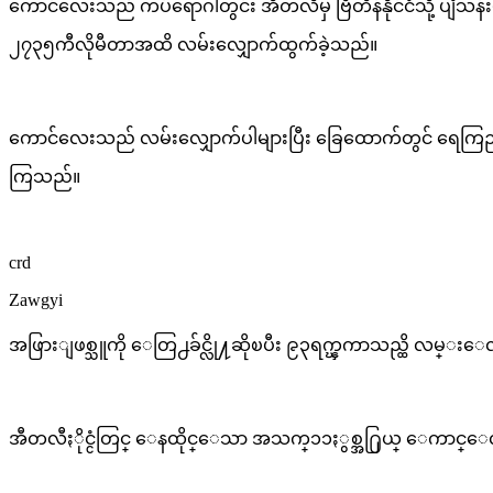
ကောင်လေးသည် ကပ်ရောဂါတွင်း အီတလီမှ ဗြိတိန်နိုင်ငံသို့ ပျံသန
၂၇၃၅ကီလိုမီတာအထိ လမ်းလျှောက်ထွက်ခဲ့သည်။
ကောင်လေးသည် လမ်းလျှောက်ပါများပြီး ခြေထောက်တွင် ရေကြည်ဖု
ကြသည်။
crd
Zawgyi
အဖြားျဖစ္သူကို ေတြ႕ခ်င္လို႔ဆိုၿပီး ၉၃ရက္ၾကာသည္ထိ လမ္းေ
အီတလီႏိုင္ငံတြင္ ေနထိုင္ေသာ အသက္၁၁ႏွစ္အ႐ြယ္ ေကာင္ေလးသည္