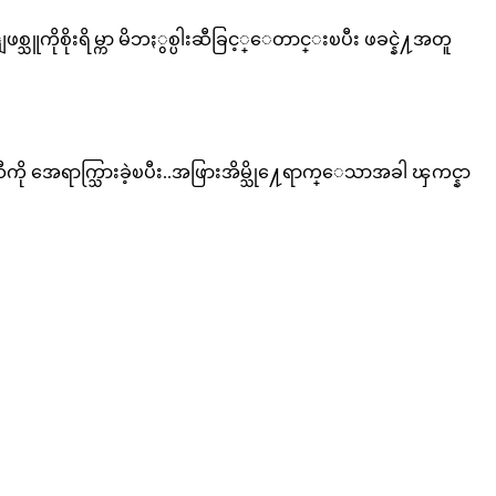
ကိုစိုးရိမ္ကာ မိဘႏွစ္ပါးဆီခြင့္ေတာင္းၿပီး ဖခင္နဲ႔အတူ
ု အေရာက္သြားခဲ့ၿပီး..အဖြားအိမ္သို႔ေရာက္ေသာအခါ ၾကင္နာ