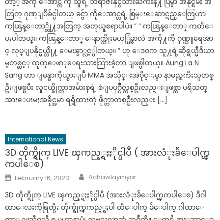
တာ့္ အကို ေအာင္လ ကို သူရဲ့ ဘရာဇီးနိုင္ငံသားႀကီးနဲ႔ ပြဲမွာ အနိုင္ရမႈ အ
တြက္ ဂုဏ္ျပဳခ်င္ပါတယ္ ခင္ဗ်ာ ကိုေအာင္လရဲ့ စြမ္းေဆာင္ရည္ေတြဟာ
ကၽြန္ေတာ္တို႔အတြက္ အတုယူစရာပါပဲ။ ” ” ကၽြန္ေတာ္ ကတိေ
ပးပါတယ္။ ကၽြန္ေတာ္ ေနာက္ထိုးမယ့္ပြဲမွာလဲ အကို႔ကို ဂုဏ္ယူရေအာ
င္ လုပ္ျပနိုင္မယ္လို႔ ေမၽွာ္လင့္ပါတယ္။ ” ဟု ေဒဝက သူ႔ရဲ့ဆိုရွယ္မီဒိယာ
မွတစ္ဆင့္ ထုတ္ေဖာ္ေရးသားသြားခဲ့တာ ျဖစ္ပါတယ္။ Aung La N
Sang ဟာ ျမန္မာကိုယ္စားျပဳ MMA အသိုင္းအဝိုင္းမွာ နာမည္ႀကီးသူတစ္
ဦးျဖစ္ၿပီး လူငယ္ဖိုက္တာအမ်ားစုရဲ့ စံျပပုဂ္ငိဳလ္တစ္ဦးလည္းျဖစ္ကာ ပရိသတ္
အားေပးမႈအခိုင္အမာ ရရွိထားတဲ့ ဖိုက္တာတစ္ဦးလည္း […]
International News
3D တိုက္ရိုက္ LIVE ၾကည့္ရႈႏိုင္ပါပီ ( အားလံုးခ်ဲေပါက္ၾ
ကပါေစ)
Author
Posted
Achawlaymyar
February 16, 2023
on
3D တိုက္ရိုက္ LIVE ၾကည့္ရႈႏိုင္ပါပီ (အားလံုးခ်ဲေပါက္ၾကပါေစ) ဒီဂါ
ထာေလးကိုရြတ္ပီး တိုက္ရိုက္ၾကည့္ရႈပါ ထီေပါက္ ခ်ဲေပါက္ ဂါထာေ
တာ္ ၁။သီဝလီ စ မဟာနာမံ၊ သဗၺလာဘံ ဘဝိႆတိ။ ေထရႆ အႏုဘာေဝ