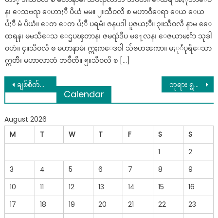
န၊ ေသဗၺ ေဟာႏၲဳ ပိယံ မမ။ ၂။သီဝလိ စ မဟာဝီေရာ ေယ ေယ
ပႆႏၲဳ မံ ပိယံ။ ေတ ေတ ပႆႏၲဳ ပရမံ၊ ဇနပဒါ ပူဇယႏၲဳ။ ၃။သီဝလိ နာမ ေေ
ထရန၊ မမသီေသ ေဌပၾတာန၊ ဇမၺဴဒီပ မ႑ေလန၊ ေဇယာမႏၲာ သုခါ
ဝဟံ။ ၄။သီဝလိ စ မဟာနာမံ၊ ဣႏၵာေဒဝါ သ်ဗဟၼကာ။ မႏုႆပုရိေသာ
ဣတၳိ၊ မဟာလာဘံ ဘဝိႆတိ။ ၅။သီဝလိ စ […]
Post
ချစ်စိတ်တိုးတဲ့ ကြက်သွန်နီ အိမ်ထောင်သည်တွေ အတွက် အရမ်းကောင်း..
ဘုရား ရွစ္ခိုးခ်ိန္ အိမ္ေျမာင္ စုပ္ထိုးျခင္း ဆိုသည္မွာ…
Calendar
navigation
August 2026
M
T
W
T
F
S
S
1
2
3
4
5
6
7
8
9
10
11
12
13
14
15
16
17
18
19
20
21
22
23