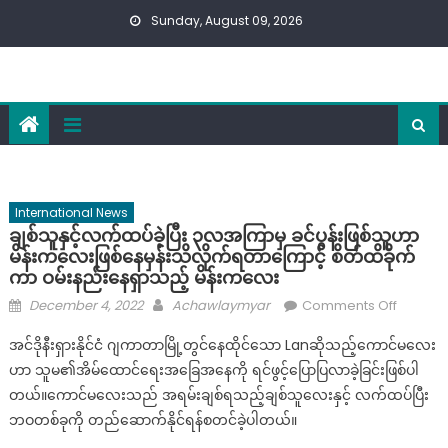
Skip
Sunday, August 09, 2026
to
content
International News
ချစ်သူနှင့်လက်ထပ်ခဲ့ပြီး ၃လအကြာမှ ခင်ပွန်းဖြစ်သူဟာ
မိန်းကလေးဖြစ်နေမှန်းသိလိုက်ရတာကြောင့် စိတ်ထိခိုက်
ကာ ဝမ်းနည်းနေရှာသည့် မိန်းကလေး
Posted
Author
on
December 4, 2022
Achawlaymyar
Comments Off
on
ချစ်သူ
အင်ဒိုနီးရှားနိုင်ငံ ဂျကာတာမြို့တွင်နေထိုင်သော Lanဆိုသည့်ကောင်မလေး
နှ
ဟာ သူမ၏အိမ်ထောင်ရေးအခြေအနေကို ရင်ဖွင့်ပြောပြလာခဲ့ခြင်းဖြစ်ပါ
င့်
တယ်။ကောင်မလေးသည် အရမ်းချစ်ရသည့်ချစ်သူလေးနှင့် လက်ထပ်ပြီး
လက်ထပ
ခဲ့
ဘဝတစ်ခုကို တည်ဆောက်နိုင်ရန်စတင်ခဲ့ပါတယ်။
ပြီး