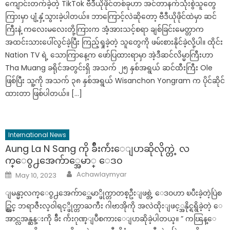
ကျောင်းတက်ခဲ့တဲ့ TikTok ဗီဒီယိုဖိုင်တစ်ခုဟာ အင်တာနက်သုံးစွဲသူတွေ
ကြားမှာ ပျံ့နှံ့သွားခဲ့ပါတယ်။ ဘာကြောင့်လဲဆိုတော့ ဗီဒီယိုဖိုင်ထဲမှာ ဆင်
ကြီးနဲ့ ကလေးမလေးတို့ကြားက အံ့အားသင့်စရာ ချစ်ခြင်းမေတ္တာက
အထင်းသားပေါ်လွင်ခဲ့ပြီး ကြည့်ရှုခဲ့တဲ့ သူတွေကို ဖမ်းစားနိုင်ခဲ့လို့ပါ။ ထိုင်း
Nation TV ရဲ့ သောကြာနေ့က ဖော်ပြထားရာမှာ အဲ့ဒီဆင်လိမ္မာကြီးဟာ
Tha Muang ခရိုင်အတွင်းရှိ အသက် ၂၅ နှစ်အရွယ် ဆင်ထီးကြီး Ole
ဖြစ်ပြီး သူ့ကို အသက် ၃၈ နှစ်အရွယ် Wisanchon Yongram က ပိုင်ဆိုင်
ထားတာ ဖြစ်ပါတယ်။ […]
International News
Aung La N Sang ကို ခ်ီးက်ဴးေျပာဆိုလိုက္တဲ့ လ
က္ေ၀ွ႕အေက်ာ္အေမာ္ ေဒ၀
Author
Posted
Achawlaymyar
May 10, 2023
on
ျမန္မာ့လက္ေဝွ႕အေက်ာ္အေမာ္ဖိုက္တာတစ္ဦးျဖစ္တဲ့ ေဒဝဟာ ၿပီးခဲ့တဲ့ပြဲစ
ဥ္တြင္ ဘရာဇီးလ္ဝါရင့္ဖိုက္တာႀကီး ဂါဗာအိုကို အလဲထိုးျဖင့္အနိုင္ရရွိခဲ့တဲ့ ေ
အာင္လအန္ဆန္းကို ခ်ီး က်ဴးဂုဏ္ျပဳစကားေျပာဆိုခဲ့ပါတယ္။ ” ကၽြန္ေ