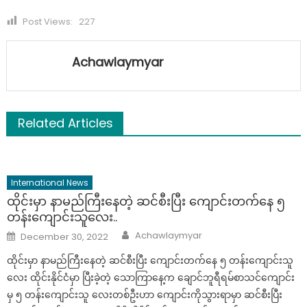
Post Views:
227
Achawlaymyar
Related Articles
International News
ထိုင်းမှာ နာမည်ကြီးနေတဲ့ ဆင်စီးပြီး ကျောင်းတက်နေ ၅
တန်းကျောင်းသူလေး..
Author
Posted
Achawlaymyar
December 30, 2022
on
ထိုင်းမှာ နာမည်ကြီးနေတဲ့ ဆင်စီးပြီး ကျောင်းတက်နေ ၅ တန်းကျောင်းသူ
လေး ထိုင်းနိုင်ငံမှာ ပြီးခဲ့တဲ့ သောကြာနေ့က ချောင်ဘူရီရမ်စာသင်ကျောင်း
မှ ၅ တန်းကျောင်းသူ လေးတစ်ဦးဟာ ကျောင်းကိုသွားရာမှာ ဆင်စီးပြီး