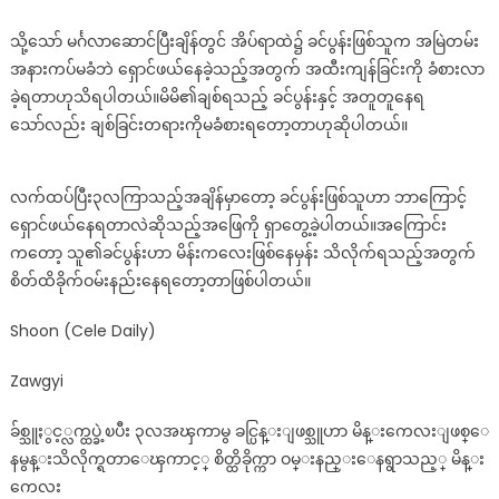
၃လ
သို့သော် မင်္ဂလာဆောင်ပြီးချိန်တွင် အိပ်ရာထဲ၌ ခင်ပွန်းဖြစ်သူက အမြဲတမ်း
အ
အနားကပ်မခံဘဲ ရှောင်ဖယ်နေခဲ့သည့်အတွက် အထီးကျန်ခြင်းကို ခံစားလာ
ကြာ
မှ
ခဲ့ရတာဟုသိရပါတယ်။မိမိ၏ချစ်ရသည့် ခင်ပွန်းနှင့် အတူတူနေရ
ခင်ပွန်း
သော်လည်း ချစ်ခြင်းတရားကိုမခံစားရတော့တာဟုဆိုပါတယ်။
ဖြစ်
သူ
လက်ထပ်ပြီး၃လကြာသည့်အချိန်မှာတော့ ခင်ပွန်းဖြစ်သူဟာ ဘာကြောင့်
ဟာ
မိန်းကလ
ရှောင်ဖယ်နေရတာလဲဆိုသည့်အဖြေကို ရှာတွေ့ခဲ့ပါတယ်။အကြောင်း
ဖြစ်
ကတော့ သူ၏ခင်ပွန်းဟာ မိန်းကလေးဖြစ်နေမှန်း သိလိုက်ရသည့်အတွက်
နေ
စိတ်ထိခိုက်ဝမ်းနည်းနေရတော့တာဖြစ်ပါတယ်။
မှန်း
သိ
Shoon (Cele Daily)
လိုက်
ရ
Zawgyi
တာ
ကြော
ခ်စ္သူႏွင့္လက္ထပ္ခဲ့ၿပီး ၃လအၾကာမွ ခင္ပြန္းျဖစ္သူဟာ မိန္းကေလးျဖစ္ေ
င့်
နမွန္းသိလိုက္ရတာေၾကာင့္ စိတ္ထိခိုက္ကာ ဝမ္းနည္းေနရွာသည့္ မိန္း
စိတ်
ကေလး