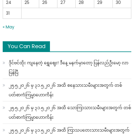
24
25
26
27
28
29
30
31
« May
You Can Read
ဒိုင်ဗင်ထိုး ကျနေတဲ့ ရွှေဈေး! ဒီနေ့ မနက်မှာတော့ ပြန်လည်ဦးမော့ လာ
ပြန်ပြီ
၂၅.၅.၂၀၂၆ မှ ၃၁.၅.၂၀၂၆ အထိ စနေသားသမီးများအတွက် တစ်
ပတ်စာကံကြမ္မာဟောကိန်း
၂၅.၅.၂၀၂၆ မှ ၃၁.၅.၂၀၂၆ အထိ သောကြာသားသမီးများအတွက် တစ်
ပတ်စာကံကြမ္မာဟောကိန်း
၂၅.၅.၂၀၂၆ မှ ၃၁.၅.၂၀၂၆ အထိ ကြာသပတေးသားသမီးများအတွက်