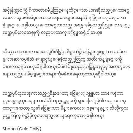
ထိခိုက်
ကာ
အင္ဒိုနီးရွားႏိုင္ငံ ဂ်ကာတာၿမိဳ႕တြင္ေနထိုင္ေသာ Lanဆိုသည့္ေကာင္မေ
ဝမ်းနည်း
လးဟာ သူမ၏အိမ္ေထာင္ေရးအေျခအေနကို ရင္ဖြင့္ေျပာျပလာ
နေ
ခဲ့ျခင္းျဖစ္ပါတယ္။ေကာင္မေလးသည္ အရမ္းခ်စ္ရသည့္ခ်စ္သူေလးႏွင့္
ရှာ
လက္ထပ္ၿပီးဘဝတစ္ခုကို တည္ေဆာက္ႏိုင္ရန္စတင္ခဲ့ပါတယ္။
သ
ည့်
မိန်းကလ
သို႔ေသာ္ မဂၤလာေဆာင္ၿပီးခ်ိန္တြင္ အိပ္ရာထဲ၌ ခင္ပြန္းျဖစ္သူက အၿမဲတ
မ္းအနားကပ္မခံဘဲ ေရွာင္ဖယ္ေနခဲ့သည့္အတြက္ အထီးက်န္ျခင္းကို
ခံစားလာခဲ့ရတာဟုသိရပါတယ္။မိမိ၏ခ်စ္ရသည့္ ခင္ပြန္းႏွင့္ အတူတူေန
ရေသာ္လည္း ခ်စ္ျခင္းတရားကိုမခံစားရေတာ့တာဟုဆိုပါတယ္။
လက္ထပ္ၿပီး၃လၾကာသည့္အခ်ိန္မွာေတာ့ ခင္ပြန္းျဖစ္သူဟာ ဘာေၾကာ
င့္ေရွာင္ဖယ္ေနရတာလဲဆိုသည့္အေျဖကို ရွာေတြ႕ခဲ့ပါတယ္။အေၾ
ကာင္းကေတာ့ သူ၏ခင္ပြန္းဟာ မိန္းကေလးျဖစ္ေနမွန္း သိလိုက္ရသ
ည့္အတြက္ စိတ္ထိခိုက္ဝမ္းနည္းေနရေတာ့တာျဖစ္ပါတယ္။
Shoon (Cele Daily)