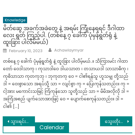
Knowledge
မိတ်ဆွေ အခက်အခဲတွေ နဲ့ အရမ်း ကြုံနေရရင် ဒီဂါထာ
လေး ရွတ် ကြည့်ပါ. (တစ်နေ့ ၇ ခေါက် ပုံမှန်ရွတ်ရုံ နဲ့
ထူးခြား ပါလိမ်မယ်)
Author
Posted
Achawlaymyar
February 10, 2023
on
တစ်နေ့ ၇ ခေါက် ပုံမှန်ရွတ်ရုံ နဲ့ ထူးခြား ပါလိမ့်မယ်..။ သိကြားမင်း ဂါထာ
တော် ဝေဒါသာကု ၊ ကုသာဒါဝေ ဒါယသာတ ၊ တသာယဒါ သာသာဓိကု ၊
ကုဓိသာသာ ကုတကုဘု ၊ ဘုကုတကု ဝေ = ငါ၏ရန်သူ ဟူသမျှ တို့သည်
ဒါ = ဝေးစွာသော အရပ်သို့ သာ = လျင်စွာ ကု = ပြေးကုန်သတည်း။ ကု =
ငါ့အား မကောင်းသဖြင့် ကြံကုန်သော သူတို့သည် သာ = မိမိအလိုလို ဒါ =
အကြံအစည် ပျက်သောအားဖြင့် ဝေ = ပျောက်စေကုန်သတည်း။ ဒါ =
ငါ၏ […]
Post
သွားရင်းလာရင်း ဒီနိမိတ်တွေမြင်တွေ့ခဲ့သော် (ဖတ်ကြည့်ပါ)
သွေးတိုးရောဂါ အမြစ်ပြတ်စေတဲ့ ငါးနုသန်း နှင့် ဒန့်သလွန်ရွက်
Calendar
navigation