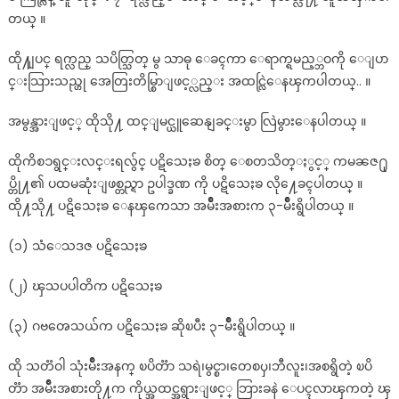
နာ
တယ္ ။
က္
ဝိ
ထို႔ျပင္ ရက္လည္ သပိတ္သြတ္ မွ သာဓု ေခၚကာ ေရာက္ရမည့္ဘဝကို ေျပာ
ညာ
င္းသြားသည္ဟု အေတြးတိမ္စြာျဖင့္လည္း အထင္လြဲေနၾကပါတယ္.. ။
ဥ္
ဘဝ
အမွန္အားျဖင့္ ထိုသို႔ ထင္ျမင္ယူဆေနျခင္းမွာ လြဲမွားေနပါတယ္ ။
နဲ႔
အိ
ထိုကိစၥရွင္းလင္းရလွ်င္ ပဋိသေႏၶ စိတ္ ေစတသိတ္ႏွင့္ ကမၼဇ႐ု
မ္
ပ္တို႔၏ ပထမဆုံးျဖစ္တည္ရာ ဥပါဒ္ခဏ ကို ပဋိသေႏၶ လို႔ေခၚပါတယ္ ။
မွာ
ထို႔သို႔ ပဋိသေႏၶ ေနၾကေသာ အမ်ိဳးအစားက ၃-မ်ိဳးရွိပါတယ္ ။
၇
ရ
(၁) သံေသဒဇ ပဋိသေႏၶ
က္ေ
န
(၂) ၾသပပါတိက ပဋိသေႏၶ
တ
ယ္
(၃) ဂဗၻေသယ်က ပဋိသေႏၶ ဆိုၿပီး ၃-မ်ိဳးရွိပါတယ္ ။
ဆို
တာ
ထို သတၱဝါ သုံးမ်ိဳးအနက္ ၿပိတၱာ သရဲ၊မွင္စာ၊တေစၦ၊ဘီလူး၊အစရွိတဲ့ ၿပိ
ဟု
တၱာ အမ်ိဳးအစားတို႔က ကိုယ္အထင္အရွားျဖင့္ ဘြားခနဲ ေပၚလာၾကတဲ့ ၾ