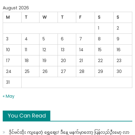
August 2026
M
T
W
T
F
S
S
1
2
3
4
5
6
7
8
9
10
11
12
13
14
15
16
17
18
19
20
21
22
23
24
25
26
27
28
29
30
31
« May
You Can Read
ဒိုင်ဗင်ထိုး ကျနေတဲ့ ရွှေဈေး! ဒီနေ့ မနက်မှာတော့ ပြန်လည်ဦးမော့ လာ