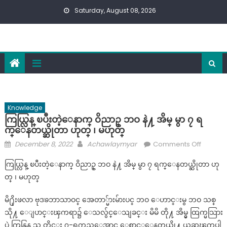
Skip
Saturday, August 08, 2026
to
content
Knowledge
ကြယ္လြန္ ၿပီးတဲ့ေနာက္ ဝိညာဥ္ ဘဝ နဲ႔ အိမ္ မွာ ၇ ရ
က္ေနတယ္ဆိုတာ ဟုတ္ ၊ မဟုတ္
Posted
Author
on
December 8, 2022
Achawlaymyar
Comments Off
on
ကြ
ကြယ္လြန္ ၿပီးတဲ့ေနာက္ ဝိညာဥ္ ဘဝ နဲ႔ အိမ္ မွာ ၇ ရက္ေနတယ္ဆိုတာ ဟု
ယ္
တ္ ၊ မဟုတ္
လြ
န္
မိ႐ိုးဖလာ ဗုဒၶဘာသာဝင္ အေတာ္မ်ားမ်ားပင္ ဘဝ ေဟာင္းမွ ဘဝ သစ္
ၿ
သို႔ ေျပာင္းၾကရာ၌ ေသလွ်င္ေသျခင္း မိမိ တို႔ အိမ္မွ ထြက္မသြား
ပီး
ပဲ ကြန္လြန္ သူ တိုင္း ၇-ရက္လည္ေအာင္ ေစာင့္ေနတယ္လို႔ ယူဆၾကပါ
တဲ့ေ