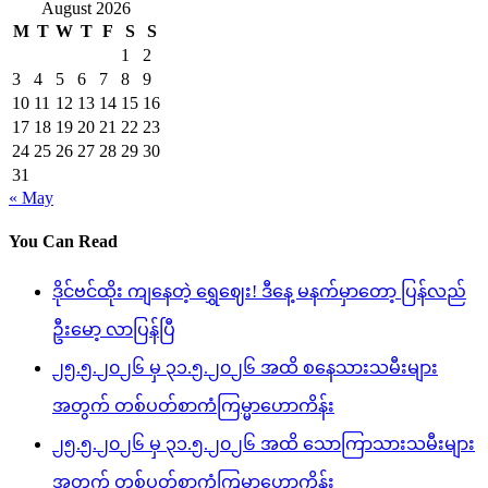
August 2026
M
T
W
T
F
S
S
1
2
3
4
5
6
7
8
9
10
11
12
13
14
15
16
17
18
19
20
21
22
23
24
25
26
27
28
29
30
31
« May
You Can Read
ဒိုင်ဗင်ထိုး ကျနေတဲ့ ရွှေဈေး! ဒီနေ့ မနက်မှာတော့ ပြန်လည်
ဦးမော့ လာပြန်ပြီ
၂၅.၅.၂၀၂၆ မှ ၃၁.၅.၂၀၂၆ အထိ စနေသားသမီးများ
အတွက် တစ်ပတ်စာကံကြမ္မာဟောကိန်း
၂၅.၅.၂၀၂၆ မှ ၃၁.၅.၂၀၂၆ အထိ သောကြာသားသမီးများ
အတွက် တစ်ပတ်စာကံကြမ္မာဟောကိန်း