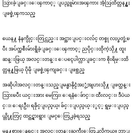
သြားခဲ့ျခင္းေၾကာင့္ ျပည္သူမ်ားအၾကား အံ့ဩထိတ္လန႔္မႈ
ပေါ်
ျဖစ္ခဲ့ၾကသည္
ဖြတ်
သွား
သော
ယေန႔ နံနက္ပိုင္းတြင္လည္း အင္အားျပင္းငလ်င္ တစ္ခု လႈပ္ခတ္ခဲ့ၿ
ထူးဆန်း
ပီး အပ်က္အစီးမ်ားရွိခဲ့ျခင္းေၾကာင့္ ညပိုင္းထိုကဲ့သို႔ ထူး
ဖွယ်
ဆန္းဖြယ္ အလင္းတန္း ေပၚေပါက္လာျခင္းက စိုးရိမ္းထိ
အလင်းတန်း
တ္လန႔္ဖြယ္ ပိုမို ျဖစ္ခဲ့ၾကျခင္း ျဖစ္သည္
အကြောင်း
အဆိုပါအလင္းတန္းသည္ျမန္မာနိုင္ငံအႏွံ့အျပားသို႔ ျဖတ္သန္း
သိ
သြားၿပီး ယင္းအား မေကြး၊ ေရနံေခ်ာင္း၊ ထီးလင္း၊ ဒီပဲယ
ရသ
င္း၊ ေရးဦး၊ ရခိုင္ျပည္နယ္၊ ခ်င္းျပည္နယ္ႏွင့္ ရွမ္းျပည္န
မျှ
ယ္တို႔တြင္ ထင္ထင္ရွားရွား ျမင္‌ေတြ႕ခဲ့ရသည္
မုန္႔စားေနရင္း အလင္းတန္းႀကီးေတြ႕လိုက္တယ္။ ဘာျ