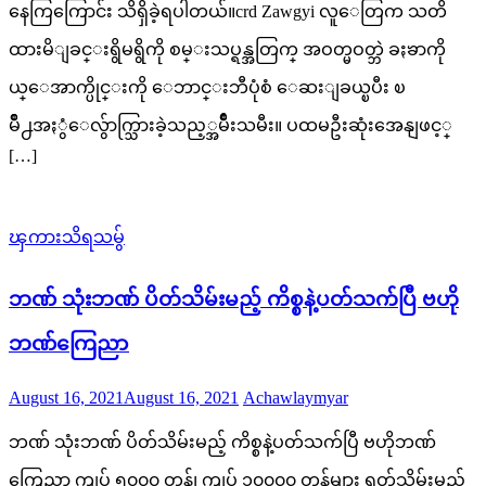
နေကြကြောင်း သိရှိခဲ့ရပါတယ်။crd Zawgyi လူေတြက သတိ
ထားမိျခင္းရွိမရွိကို စမ္းသပ္ရန္အတြက္ အဝတ္မဝတ္ဘဲ ခႏၶာကို
ယ္ေအာက္ပိုင္းကို ေဘာင္းဘီပုံစံ ေဆးျခယ္ၿပီး ၿ
မိဳ႕အႏွံေလွ်ာက္သြားခဲ့သည့္အမ်ိဳးသမီး။ ပထမဦးဆုံးအေနျဖင့္
[…]
ၾကားသိရသမွ်
ဘဏ် သုံးဘဏ် ပိတ်သိမ်းမည့် ကိစ္စနဲ့ပတ်သက်ပြီ ဗဟို
ဘဏ်ကြေညာ
Posted
Author
August 16, 2021
August 16, 2021
Achawlaymyar
on
ဘဏ် သုံးဘဏ် ပိတ်သိမ်းမည့် ကိစ္စနဲ့ပတ်သက်ပြီ ဗဟိုဘဏ်
ကြေညာ ကျပ် ၅၀၀၀ တန်၊ ကျပ် ၁၀၀၀၀ တန်များ ရုတ်သိမ်းမည်