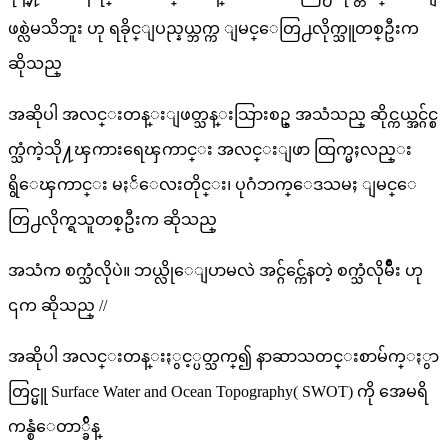
ဖစ္လဲမသိဘူး ဟု ရခိုင္ျပည္နယ္ဘက္က ျမင္ေတြ႕လိုက္သူတစ္ဦးက
ဆိုသည္
အဆိုပါ အလင္းတန္းျဖတ္သန္းသြားစဥ္ အသံသည္ ဆိုင္ကယ္အင္ဂ်င္စ
က္သံကဲ့သို႔ၾကားရေၾကာင္း အလင္းျဖာ ထြက္မႈလည္း
ရွိေၾကာင္း မႏၲေလးတိုင္း၊ ပုဂံဘက္‌ေဒသမႈ ျမင္ေ
တြ႕လိုက္ရသူတစ္ဦးက ဆိုသည္
အသံက စက္သံလိုပဲ။ ဘယ္လိုေျပာမလဲ အင္ဂ်င္က်ေနတဲ့ စက္သံလိုမ်ိဳး ဟု
၎က ဆိုသည္ //
အဆိုပါ အလင္းတန္းႏွင့္ပတ္သက္၍ နာဆာသတင္းစာမ်က္ႏွာ
တြင္မူ Surface Water and Ocean Topography( SWOT) ကို အေမရိ
ကန္စံေတာ္ခ်ိန္