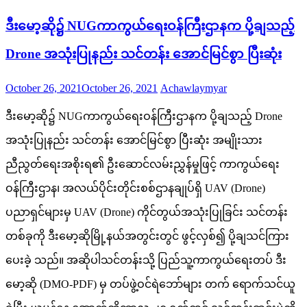
ဒီးမော့ဆို၌ NUGကာကွယ်ရေးဝန်ကြီးဌာနက ပို့ချသည့်
Drone အသုံးပြုနည်း သင်တန်း အောင်မြင်စွာ ပြီးဆုံး
Posted
Author
October 26, 2021
October 26, 2021
Achawlaymyar
on
ဒီးမော့ဆို၌ NUGကာကွယ်ရေးဝန်ကြီးဌာနက ပို့ချသည့် Drone
အသုံးပြုနည်း သင်တန်း အောင်မြင်စွာ ပြီးဆုံး အမျိုးသား
ညီညွတ်ရေးအစိုးရ၏ ဦးဆောင်လမ်းညွှန်မှုဖြင့် ကာကွယ်ရေး
ဝန်ကြီးဌာန၊ အလယ်ပိုင်းတိုင်းစစ်ဌာနချုပ်ရှိ UAV (Drone)
ပညာရှင်များမှ UAV (Drone) ကိုင်တွယ်အသုံးပြုခြင်း ​​​သင်တန်း
တစ်ခုကို ဒီးမော့ဆိုမြို့နယ်အတွင်းတွင် ဖွင့်လှစ်၍ ပို့ချသင်ကြား
ပေးခဲ့ သည်။ အဆိုပါသင်တန်းသို့ ပြည်သူ့ကာကွယ်ရေးတပ် ဒီး
မော့ဆို (DMO-PDF) မှ တပ်ဖွဲ့ဝင်ရဲဘော်များ တက် ရောက်သင်ယူ