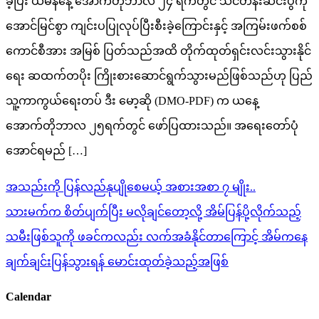
ခဲ့ပြီး ယမန်နေ့ အောက်တိုဘာလ ၂၄ ရက်တွင် သင်တန်းဆင်းပွဲကို
အောင်မြင်စွာ ကျင်းပပြုလုပ်ပြီးစီးခဲ့ကြောင်းနှင့် အကြမ်းဖက်စစ်
ကောင်စီအား အမြစ် ပြတ်သည်အထိ တိုက်ထုတ်ရှင်းလင်းသွားနိုင်
ရေး ဆထက်တပိုး ကြိုးစားဆောင်ရွက်သွားမည်ဖြစ်သည်ဟု ပြည်
သူ့ကာကွယ်ရေးတပ် ဒီး မော့ဆို (DMO-PDF) က ယနေ့
အောက်တိုဘာလ ၂၅ရက်တွင် ဖော်ပြထားသည်။ အရေးတော်ပုံ
အောင်ရမည် […]
Post
အသည်းကို ပြန်လည်နုပျိုစေမယ့် အစားအစာ ၇ မျိုး..
navigation
သားမက်က စိတ်ပျက်ပြီး မလိုချင်တော့လို့ အိမ်ပြန်ပို့လိုက်သည့်
သမီးဖြစ်သူကို ဖခင်ကလည်း လက်အခံနိုင်တာကြောင့် အိမ်ကနေ
ချက်ချင်းပြန်သွားရန် မောင်းထုတ်ခဲ့သည့်အဖြစ်
Calendar