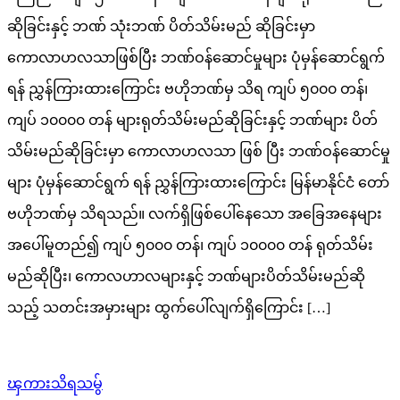
ဆိုခြင်းနှင့် ဘဏ် သုံးဘဏ် ပိတ်သိမ်းမည် ဆိုခြင်းမှာ
ကောလာဟလသာဖြစ်ပြီး ဘဏ်ဝန်ဆောင်မှုများ ပုံမှန်ဆောင်ရွက်
ရန် ညွှန်ကြားထားကြောင်း ဗဟိုဘဏ်မှ သိရ ကျပ် ၅၀၀၀ တန်၊
ကျပ် ၁၀၀၀၀ တန် များရုတ်သိမ်းမည်ဆိုခြင်းနှင့် ဘဏ်များ ပိတ်
သိမ်းမည်ဆိုခြင်းမှာ ကောလာဟလသာ ဖြစ် ပြီး ဘဏ်ဝန်ဆောင်မှု
များ ပုံမှန်ဆောင်ရွက် ရန် ညွှန်ကြားထားကြောင်း မြန်မာနိုင်ငံ တော်
ဗဟိုဘဏ်မှ သိရသည်။ လက်ရှိဖြစ်ပေါ်နေသော အခြေအနေများ
အပေါ်မူတည်၍ ကျပ် ၅၀၀၀ တန်၊ ကျပ် ၁၀၀၀၀ တန် ရုတ်သိမ်း
မည်ဆိုပြီး၊ ကောလဟာလများနှင့် ဘဏ်များပိတ်သိမ်းမည်ဆို
သည့် သတင်းအမှားများ ထွက်ပေါ်လျက်ရှိကြောင်း […]
ၾကားသိရသမွ်