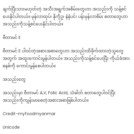
ချက်ပြီးသားမဟုတ်တဲ့ အသီးအရွက်အစိမ်းတွေဟာ အသည်းကို သန့်စင်
ပေးနိုင်ပါတယ်။ မုန်လာထုပ်၊ နိုကိုဥ၊ နံနံပင်၊ ပန်းမုန်လာစိမ်း စတာတွေဟာ
အသည်းကိုသန့်စင်ပေးနိုင်ပါတယ်။
ဗီတာမင် E
ဗီတာမင် E ပါဝင်တဲ့အစားအစာတွေဟာ အသည်းထိခိုက်ထားတဲ့သူတွေ
အတွက် အထူးကောင်းမွန်ပါတယ်။ အသည်းကိုသန့်စင်ပေးပြီး ကိုယ်ခံအား
စနစ်ကို ကောင်းမွန်စေပါတယ်။
အသည်းတွေ
အသည်းမှာ ဗီတာမင် A,V, Folic Acid, သံဓါတ် စတာတွေပါဝင်ပြီး
အသည်းကိုကျန်းမာစေတဲ့အစားအစာဖြစ်ပါတယ်။
Credit-myfoodmyanmar
Unicode