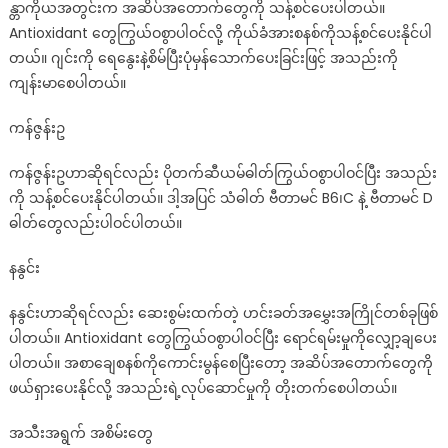
န္တာကိုယအတွင်းက အဆိပ်အတောက်တွေကို သန့်စင်ပေးပါတယ်။
Antioxidant တွေကြွယ်ဝစွာပါဝင်လို့ ကိုယ်ခံအားစနစ်ကိုသန့်စင်ပေးနိုင်ပါ
တယ်။ ဂျင်းကို ရေနွေးနဲ့စိမ်ပြီးပုံမှန်သောက်ပေးခြင်းဖြင့် အသည်းကို
ကျန်းမာစေပါတယ်။
ကန်ဇွန်းဥ
ကန်ဇွန်းဥဟာဆိုရင်လည်း ပိုတက်ဆီယမ်ဓါတ်ကြွယ်ဝစွာပါဝင်ပြီး အသည်း
ကို သန့်စင်ပေးနိုင်ပါတယ်။ ဒါ့အပြင် သံဓါတ် ဗီတာမင် B6၊C နဲ့ ဗီတာမင် D
ဓါတ်တွေလည်းပါဝင်ပါတယ်။
နနွင်း
နနွင်းဟာဆိုရင်လည်း ဆေးစွမ်းထက်တဲ့ ဟင်းခတ်အမွှေးအကြိုင်တစ်ခုဖြစ်
ပါတယ်။ Antioxidant တွေကြွယ်ဝစွာပါဝင်ပြီး ရောင်ရမ်းမှုကိုလျှော့ချပေး
ပါတယ်။ အစာချေစနစ်ကိုကောင်းမွန်စေပြီးတော့ အဆိပ်အတောက်တွေကို
ဖယ်ရှားပေးနိုင်လို့ အသည်းရဲ့လုပ်ဆောင်မှုကို တိုးတက်စေပါတယ်။
အသီးအရွက် အစိမ်းတွေ