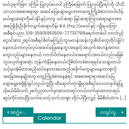
မယ်၃ရက်ခြား ၁ကြိမ် ပြုလုပ်ပေးပါ ၃ကြိမ်မြောက် ပြုလုပ်ပြီးရင်ကို သိသိ
သာသာအစစအရာရာ အဆင်ပြေချောမွေ့လာတာတွေ့ကြုံခံစားလာပါလိမ့်
မယ်ဗျာဆရာကိုမင်းနိင်နှင့်တကွ သင်ဆရာ မြင်ဆရာကြားဆရာများအား
အစဉ်ရှိခိုးဦးခိုက်လျက်ဆရာဟိန်း B.A (Psy:)(ဗေဒင်နှင့် ဂမ္ဘီရယတြာ
အစီရင်ပညာ )09-25905950509-777337919ခရက်တစ်ပါ လာဘ်ပွင့်
ငွေဝင်ဆား၂ဆုပ်အစီရင်စိတ်မကြည်ဘူးမလန်းဆန်းဘူးစိတ်တွေထိုင်းမှိုင်း
နေတယ်ဘာလုပ်လုပ်အဆင်ပြေမနေဘူးအနှောင့်အယှက်အဟန့်အတား
တွေလည်းများနေတယ် လာဘ်ပိတ်နေတယ်။အရောင်းအဝယ်လည်းမဖြစ်
ဘူး။ယုတ်စွအဆုံး ဘုန်းကံနိမ့်နေတယ်လို့စိတ်ကခံစားရရင်သေချာတယ်
သင့်မှာအံ့မိတာအညှိတင်နေတာအပအညံ့အခိုက်တွေများနေတာအဲ့လို
အခြေအနေမျိုးတွေ တွေ့ကြုံခံစားနေခဲ့ရင် အစစအရာရာအဆင်ပြေ
ချောမွေ့စေဖို့ရိုးရှင်းလွယ်ကူပြီး ထိရောက်တဲ့ဂမ္ဘီရအစီရင်လေးတခုဒါနပြု
ပါ့မယ်မိမိလက်၂ဖက်ညာလက်မှာဆားတဆုပ်ဘယ်လက်မှာဆားတဆုပ်
ဆုပ်ကိုင်ထားပြီးသက်သောင့်သက်သာစွာ ထိုင်ပါပြီးလျှင် မိမိစိတ်ထဲက […]
Post
အာ႐ုံေၾကာ အားနည္းျခင္း ပန္းေသျခင္း ေသြးအားနည္းျခင္း အသားအရည္ပြျခင္းတို႔ကို ေပ်ာက္ကင္း သက္သာေစတဲ့ေဆးနည္း
ငလျင်လှုပ်ခဲ့ပြီး နောက်ပိုင်း မြန်မာနိုင်ငံပေါ်ဖြတ်သွားသော ထူးဆန်းဖွယ် အလင်းတန်းအကြောင်း သိရသမျှ
Calendar
navigation