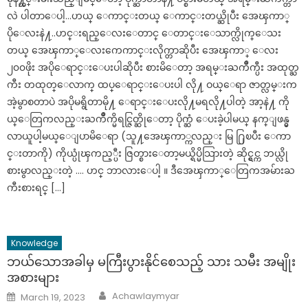
လဲ ပါတာေပါ့…ဟယ္ ေကာင္းတယ္ ေကာင္းတယ္ဆိုပီး အေၾကာ္
ပိုေလးနဲ႔..ဟင္းရည္ေလးေတာင္ ေတာင္းေသာက္လိုက္ေသး
တယ္ အေၾကာ္ေလးကေကာင္းလိုက္တာဆိုပီး အေၾကာ္ ေလး
၂၀၀ဖိုး အပိုေရာင္းေပးပါဆိုပီး စားမိေတာ့ အရမ္းႀကိဳက္ပီး အထုတ္ႀ
ကီး တထုတ္ေလာက္ ထပ္ေရာင္းေပးပါ လို႔ ဝယ္ေရာ ဇာတ္လမ္းက
အဲ့မွာစတာပဲ အပိုမရွိတာမို႔ ေရာင္းေပးလို႔မရလို႔ပါတဲ့ အာ့နဲ႔ ကို
ယ္ေတြကလည္းႀကိဳက္မိရင္ဇြတ္ဆိုေတာ့ ပိုက္ဆံ ေပးခဲ့ပါမယ္ နက္ျဖန္မွ
လာယူပါ့မယ္ေျပာမိေရာ (သူ႔အေၾကာ္ကလည္း မြ ႐ြၿပီး ေကာ
င္းတာကို) ကိုယ္ပုံၾကည့္ပီး ဇြတ္စားေတာ့မယ္ရိပ္မိသြားတဲ့ ဆိုင္ရွင္က ဘယ္လို
စားမွာလည္းတဲ့ …. ဟင္ ဘာလားေပါ့ ။ ဒီအေၾကာ္ေတြကအမ်ားႀ
ကီးစားရင္ […]
Knowledge
ဘယ်သောအခါမှ မကြီးပွားနိုင်စေသည့် သား သမီး အမျိုး
အစားများ
Author
Posted
Achawlaymyar
March 19, 2023
on