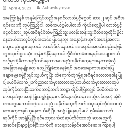
Author
Posted
Achawlaymyar
April 4, 2023
on
အကြွေးနွံနစ် အရမ်းကြပ်တည်းနေရင်လာဘ်ပွင့်ငွေဝင် ဆား ၂ ဆုပ် အစီအ
ရင်လေးကို လုပ်ကြည့်ပါ. တစ်ကယ်စွမ်းပါတယ် ကိုယ်တွေ့မို့ပါ လာဘ်ပွင့်
ငွေဝင်ဆား၂ဆုပ်အစီရင်စိတ်မကြည်ဘူးမလန်းဆန်းဘူးစိတ်တွေထိုင်းမှိုင်း
နေတယ်ဘာလုပ်လုပ်အဆင်ပြေမနေဘူး အနှောင့်အယှက်အဟန့်အတား
တွေလည်းများနေတယ် လာဘ်ပိတ်နေတယ်။အရောင်းအဝယ်လည်းမဖြစ်
ဘူး။ယုတ်စွအဆုံး ဘုန်းကံနိမ့်နေတယ်လို့စိတ်ကခံစားရရင်သေချာတယ်
သင့်မှာအံ့မိတာအညှိတင်နေတာအပအညံ့အခိုက်တွေများနေတာအဲ့လို
အခြေအနေမျိုးတွေ တွေ့ကြုံခံစားနေခဲ့ရင် အစစအရာရာအဆင်ပြေ
ချောမွေ့စေဖို့ရိုးရှင်းလွယ်ကူပြီး ထိရောက်တဲ့ဂမ္ဘီရအစီရင်လေးတခုဒါနပြု
ပါ့မယ်မိမိလက်၂ဖက်ညာလက်မှာဆားတဆုပ်ဘယ်လက်မှာဆားတဆုပ်
ဆုပ်ကိုင်ထားပြီးသက်သောင့်သက်သာစွာ ထိုင်ပါပြီးလျှင် မိမိစိတ်ထဲက
လေးနက်စွာ အာရုံပြုဆန္ဒပြုရမှာကမိမိခန္ဓာကိုယ်မှာ အညှိတင်နေတဲ့ အံ့မိ
တာတွေမကောင်းတဲ့အပ အညံ့ အခိုက်တွေကိုလက်ထဲမှာဆုပ်ကိုင်ထားတဲ့
ဆားတွေကစုပ်ယူနေတယ်ဆိုပြီး အာရုံပြုနေရပါ့မယ် ၅မိနစ်လောက်
ဆုပ်ကိုင် အာရုံပြုပြီးရင်တော့လက်ထဲဆုပ်ကိုင်ထားတဲ့ ဆားတွေကို
အဆင်ပြေရာစွန့်ပစ်ပြီးလက်ကို သေချာသန့်စင်အောင်ဆေးကြောရပါ့