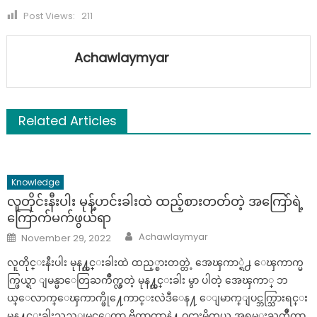
Post Views:
211
Achawlaymyar
Related Articles
Knowledge
လူတိုင်းနီးပါး မုန့်ဟင်းခါးထဲ ထည့်စားတတ်တဲ့ အကြော်ရဲ့
ကြောက်မက်ဖွယ်ရာ
Author
Posted
Achawlaymyar
November 29, 2022
on
လူတိုင္းနီးပါး မုန႔္ဟင္းခါးထဲ ထည့္စားတတ္တဲ့ အေၾကာ္ရဲ႕ ေၾကာက္မ
က္ဖြယ္ရာ ျမန္မာေတြႀကိဳက္လွတဲ့ မုန႔္ဟင္းခါး မွာ ပါတဲ့ အေၾကာ္ ဘ
ယ္ေလာက္ေၾကာက္ဖို႔ေကာင္းလဲဒီေန႔ ေျမာက္ျပင္ဘက္သြားရင္း
မုန႔္ဟင္းခါးသည္ျမင္ေတာ့ ဗိုက္ဆာတာနဲ႔ ဝင္စားမိတယ္ အရမ္းႀကိဳက္တာ