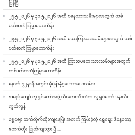
ပြန်ပြီ
၂၅.၅.၂၀၂၆ မှ ၃၁.၅.၂၀၂၆ အထိ စနေသားသမီးများအတွက် တစ်
ပတ်စာကံကြမ္မာဟောကိန်း
၂၅.၅.၂၀၂၆ မှ ၃၁.၅.၂၀၂၆ အထိ သောကြာသားသမီးများအတွက် တစ်
ပတ်စာကံကြမ္မာဟောကိန်း
၂၅.၅.၂၀၂၆ မှ ၃၁.၅.၂၀၂၆ အထိ ကြာသပတေးသားသမီးများအတွက်
တစ်ပတ်စာကံကြမ္မာဟောကိန်း
နောက် ၇၂နာရီအတွင်း မိုးရြာနိုင္ေသာေဒသမ်ား
နာမည်ကျော် လူရွှင်တော်အဖွဲ့ သီးလေးသီးထဲက လူရွှင်တော် ပန်းသီး
ကွယ်လွန်
ရွှေဈေး ဆက်တိုက်ထိုးကျနေပြီ! အတက်ကြမ်းခဲ့တဲ့ ရွှေဈေး ဒီနေ့တော့
ဇောက်ထိုး ပြုတ်ကျသွားပြီ ….