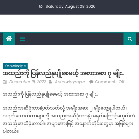
Skip
Saturday, August 08, 2026
to
content
Knowledge
အသည်းကို ပြန်လည်နုပျိုစေမယ့် အစားအစာ ၇ မျိုး..
Posted
Author
on
December 15, 2022
Achawlaymyar
Comments Off
on
အသည်း
အသည်းကို ပြန်လည်နုပျိုစေမယ့် အစားအစာ ၇ မျိုး..
ကို
ပြန်လည်
အသည်းအဆီဖုံးတာနဲ့ပတ်သတ်လို့ အမျိုးအစား ၂ မျိုးတွေ့ရပါတယ်။
နုပျို
အရက်သောက်တာများလို့ အသည်းအဆီဖုံးတာနဲ့ အရက်ကြောင့်မဟုတ်ဘဲ
စေ
အသည်းအဆီဖုံးတာပါ။ အများအားဖြင့် အနောက်တိုင်းတွေမှာ အဖြစ်များ
မယ့်
ပါတယ်။
အစားအ
၇