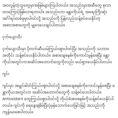
အဝလွန်တဲ့သူတွေမှာအဖြစ်များကြပါတယ်။ အသည်းမှာအဆီတွေ စုလာ
မျိုး..
တာကြောင့်ဖြစ်လာရတာပါ။ အသည်းဟာ ခန္တာကိုယ်ရဲ့ အရေးကြီးဆုံး
အင်္ဂါရပ်တစ်ခုမှာပါဝင်လို့ အသည်းကို ပြန်လည်သန့်စင်ပေးနိုင်တဲ့
အစားအစာတွေကို မျှဝေပေးချင်ပါတယ်။
ငှက်ပျောသီး
ငှက်ပျောသီးမှာ ပိုတက်ဆီယမ်ကြွယ်ဝစွာပါဝင်ပြီး အသည်းကို သဘာဝ
အတိုင်း သန့်စင်ပေးနိုင်ပါတယ်။ အစာချေစနစ်ကိုကောင်းမွန်စေပြီး ခန္တာ
ကိုယ်အတွင်းကအဆိပ်အတောက်တွေကိုလည်း ဖယ်ရှားပေးနိုင်ပါတယ်။
ဂျင်း
ဂျင်းမှာ အမျှင်ဓါတ်ကြွယ်ဝစွာပါဝင်လို့ အစာချေစနစ်ကိုကောင်းမွန်စေပြီး ခ
န္တာကိုယအတွင်းက အဆိပ်အတောက်တွေကို သန့်စင်ပေးပါတယ်။
Antioxidant တွေကြွယ်ဝစွာပါဝင်လို့ ကိုယ်ခံအားစနစ်ကိုသန့်စင်ပေးနိုင်ပါ
တယ်။ ဂျင်းကို ရေနွေးနဲ့စိမ်ပြီးပုံမှန်သောက်ပေးခြင်းဖြင့် အသည်းကို
ကျန်းမာစေပါတယ်။