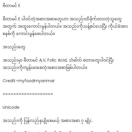
ဗီတာမင် E
ဗီတာမင် E ပါဝင်တဲ့အစားအစာတွေဟာ အသည်းထိခိုက်ထားတဲ့သူတွေ
အတွက် အထူးကောင်းမွန်ပါတယ်။ အသည်းကိုသန့်စင်ပေးပြီး ကိုယ်ခံအား
စနစ်ကို ကောင်းမွန်စေပါတယ်။
အသည်းတွေ
အသည်းမှာ ဗီတာမင် A,V, Folic Acid, သံဓါတ် စတာတွေပါဝင်ပြီး
အသည်းကိုကျန်းမာစေတဲ့အစားအစာဖြစ်ပါတယ်။
Credit-myfoodmyanmar
===================
Unicode
အသည်းကို ပြန်လည်နုပျိုစေမယ့် အစားအစာ ၇ မျိုး..