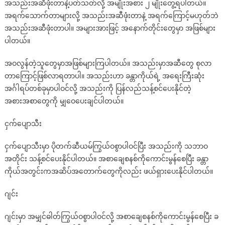
အသည်းအဆီဖုံးတာနဲ့ပတ်သတ်လို့ အမျိုးအစား ၂ မျိုးတွေ့ရပါတယ်။
အရက်သောက်တာများလို့ အသည်းအဆီဖုံးတာနဲ့ အရက်ကြောင့်မဟုတ်ဘဲ
အသည်းအဆီဖုံးတာပါ။ အများအားဖြင့် အနောက်တိုင်းတွေမှာ အဖြစ်များ
ပါတယ်။
အဝလွန်တဲ့သူတွေမှာအဖြစ်များကြပါတယ်။ အသည်းမှာအဆီတွေ စုလာ
တာကြောင့်ဖြစ်လာရတာပါ။ အသည်းဟာ ခန္တာကိုယ်ရဲ့ အရေးကြီးဆုံး
အင်္ဂါရပ်တစ်ခုမှာပါဝင်လို့ အသည်းကို ပြန်လည်သန့်စင်ပေးနိုင်တဲ့
အစားအစာတွေကို မျှဝေပေးချင်ပါတယ်။
ငှက်ပျောသီး
ငှက်ပျောသီးမှာ ပိုတက်ဆီယမ်ကြွယ်ဝစွာပါဝင်ပြီး အသည်းကို သဘာဝ
အတိုင်း သန့်စင်ပေးနိုင်ပါတယ်။ အစာချေစနစ်ကိုကောင်းမွန်စေပြီး ခန္တာ
ကိုယ်အတွင်းကအဆိပ်အတောက်တွေကိုလည်း ဖယ်ရှားပေးနိုင်ပါတယ်။
ဂျင်း
ဂျင်းမှာ အမျှင်ဓါတ်ကြွယ်ဝစွာပါဝင်လို့ အစာချေစနစ်ကိုကောင်းမွန်စေပြီး ခ