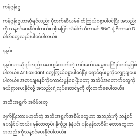
ကန်ဇွန်းဥ
ကန်ဇွန်းဥဟာဆိုရင်လည်း ပိုတက်ဆီယမ်ဓါတ်ကြွယ်ဝစွာပါဝင်ပြီး အသည်း
ကို သန့်စင်ပေးနိုင်ပါတယ်။ ဒါ့အပြင် သံဓါတ် ဗီတာမင် B6၊C နဲ့ ဗီတာမင် D
ဓါတ်တွေလည်းပါဝင်ပါတယ်။
နနွင်း
နနွင်းဟာဆိုရင်လည်း ဆေးစွမ်းထက်တဲ့ ဟင်းခတ်အမွှေးအကြိုင်တစ်ခုဖြစ်
ပါတယ်။ Antioxidant တွေကြွယ်ဝစွာပါဝင်ပြီး ရောင်ရမ်းမှုကိုလျှော့ချပေး
ပါတယ်။ အစာချေစနစ်ကိုကောင်းမွန်စေပြီးတော့ အဆိပ်အတောက်တွေကို
ဖယ်ရှားပေးနိုင်လို့ အသည်းရဲ့လုပ်ဆောင်မှုကို တိုးတက်စေပါတယ်။
အသီးအရွက် အစိမ်းတွေ
ချက်ပြီးသားမဟုတ်တဲ့ အသီးအရွက်အစိမ်းတွေဟာ အသည်းကို သန့်စင်
ပေးနိုင်ပါတယ်။ မုန်လာထုပ်၊ နိုကိုဥ၊ နံနံပင်၊ ပန်းမုန်လာစိမ်း စတာတွေဟာ
အသည်းကိုသန့်စင်ပေးနိုင်ပါတယ်။