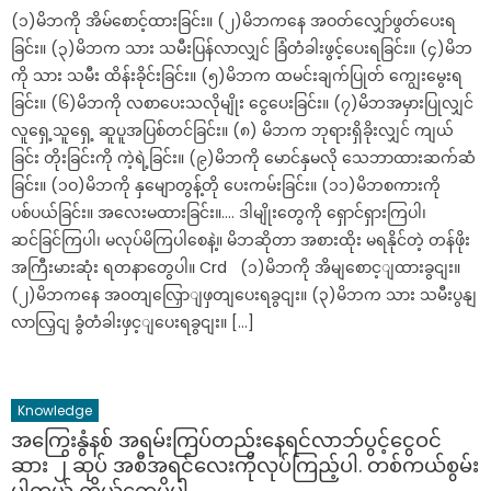
(၁)မိဘကို အိမ်စောင့်ထားခြင်း။ (၂)မိဘကနေ အဝတ်လျှော်ဖွတ်ပေးရ
ခြင်း။ (၃)မိဘက သား သမီးပြန်လာလျှင် ခြံတံခါးဖွင့်ပေးရခြင်း။ (၄)မိဘ
ကို သား သမီး ထိန်းခိုင်းခြင်း။ (၅)မိဘက ထမင်းချက်ပြုတ် ကျွေးမွေးရ
ခြင်း။ (၆)မိဘကို လစာပေးသလိုမျိုး ငွေပေးခြင်း။ (၇)မိဘအမှားပြုလျှင်
လူရှေ့သူရှေ့ ဆူပူအပြစ်တင်ခြင်း။ (၈) မိဘက ဘုရားရှိခိုးလျှင် ကျယ်
ခြင်း တိုးခြင်းကို ကဲ့ရဲ့ခြင်း။ (၉)မိဘကို မောင်နှမလို သေဘာထားဆက်ဆံ
ခြင်း။ (၁ဝ)မိဘကို နှမျောတွန့်တို ပေးကမ်းခြင်း။ (၁၁)မိဘစကားကို
ပစ်ပယ်ခြင်း။ အလေးမထားခြင်း။…. ဒါမျိုးတွေကို ရှောင်ရှားကြပါ၊
ဆင်ခြင်ကြပါ၊ မလုပ်မိကြပါစေနဲ့။ မိဘဆိုတာ အစားထိုး မရနိုင်တဲ့ တန်ဖိုး
အကြီးမားဆုံး ရတနာတွေပါ။ Crd (၁)မိဘကို အိမျစောင့ျထားခွငျး။
(၂)မိဘကနေ အဝတျလြှောျဖှတျပေးရခွငျး။ (၃)မိဘက သား သမီးပွနျ
လာလြှငျ ခွံတံခါးဖှင့ျပေးရခွငျး။ […]
Knowledge
အကြွေးနွံနစ် အရမ်းကြပ်တည်းနေရင်လာဘ်ပွင့်ငွေဝင်
ဆား ၂ ဆုပ် အစီအရင်လေးကိုလုပ်ကြည့်ပါ. တစ်ကယ်စွမ်း
ပါတယ် ကိုယ်တွေ့မို့ပါ