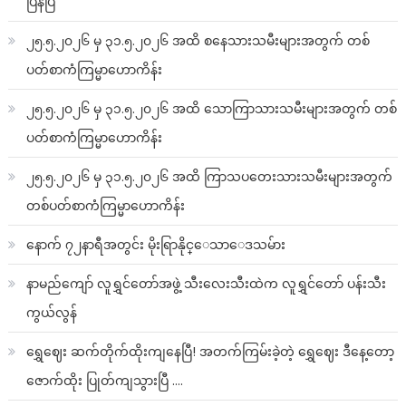
ပြန်ပြီ
၂၅.၅.၂၀၂၆ မှ ၃၁.၅.၂၀၂၆ အထိ စနေသားသမီးများအတွက် တစ်
ပတ်စာကံကြမ္မာဟောကိန်း
၂၅.၅.၂၀၂၆ မှ ၃၁.၅.၂၀၂၆ အထိ သောကြာသားသမီးများအတွက် တစ်
ပတ်စာကံကြမ္မာဟောကိန်း
၂၅.၅.၂၀၂၆ မှ ၃၁.၅.၂၀၂၆ အထိ ကြာသပတေးသားသမီးများအတွက်
တစ်ပတ်စာကံကြမ္မာဟောကိန်း
နောက် ၇၂နာရီအတွင်း မိုးရြာနိုင္ေသာေဒသမ်ား
နာမည်ကျော် လူရွှင်တော်အဖွဲ့ သီးလေးသီးထဲက လူရွှင်တော် ပန်းသီး
ကွယ်လွန်
ရွှေဈေး ဆက်တိုက်ထိုးကျနေပြီ! အတက်ကြမ်းခဲ့တဲ့ ရွှေဈေး ဒီနေ့တော့
ဇောက်ထိုး ပြုတ်ကျသွားပြီ ….