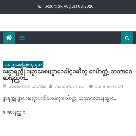
Skip
Saturday, August 08, 2026
to
content
အေထြအေထြဗဟုသုတ
ႏွာရည္ယို ႏွာေစးႏွာေခါင္းပိတ္ ေပ်ာက္တဲ့ သဘာဝေ
ဆးနည္း…
Posted
Author
on
September 12, 2020
Achawlaymyar
Comments Off
on
ႏွာ
နွာရည္ယို နွာေစးႏွာေခါင္းပိတ္ ေပ်ာက္တဲ့ သဘာဝေဆးနည္း…
ရ
ည္
ေဆးနည္း
ယို
ႏွာေ
စးႏွာ
ခါ