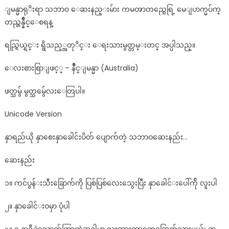
ျမန္မာရုိးရာ သဘာ၀ ေဆးနည္းမ်ား ကမၻာတည္သေရြ့ မေျပာက္မပ်က္
တည္တန္နဳိင္ေစရန္
ရည္ရြယ္ရင္း ရွိသည့္အတုိင္း ေရးသားမွတ္တမ္းတင္ အပ္ပါသည္။
ေလးစားစြာျဖင့္ – နဳိင္ျမန္မာ (Australia)
ဖတ္သမွ် မွတ္သမွ်ေလးေတြပါ။
Unicode Version
နှာရည်ယို နှာစေးနှာခေါင်းပိတ် ပျောက်တဲ့ သဘာဝဆေးနည်း…
ဆေးနည်း
၁။ ကင်​ပွန်​းသီး​ခြောက်​ကို ပြစ်​ပြစ်​​လေး​သွေးပြီး နှာ​ခေါင်​း​ပေါ်က်ို လူးပါ
၂။ နှာ​ခေါင်​းဝမှာ ပုံပါ