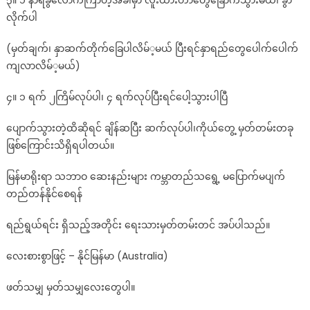
၃။ ၁ နာရီခွဲ​လောက်​ကြာတဲ့အခါမှာ လူးထားတာ​တွေ​ခြောက်​သွားမယ်​၊ ခွာ
လိုက်​ပါ
(မှတ်ချက်၊ နှာဆက်​တိုက်​​ခြေပါလိမ်​့မယ်​ ပြီးရင်​နှာရည်​​တွေ​ပေါက်​​ပေါက်​
ကျလာလိမ်​့မယ်​)
၄။ ၁ ရက်​ ၂ကြိမ်​လုပ်​ပါ၊ ၄ ရက်​လုပ်​ပြီးရင်​​ပေါ့သွားပါပြီ
​ပျောက်​သွားတဲ့ထိဆိုရင်​ ချိန်​ဆပြီး ဆက်​လုပ်​ပါ၊ကိုယ်​​တွေ့ မှတ်တမ်းတခု
ဖြစ်ကြောင်းသိရှိရပါတယ်။
မြန်မာရိုးရာ သဘာဝ ဆေးနည်းများ ကမ္ဘာတည်သရွေ့ မပြောက်မပျက်
တည်တန်နိုင်စေရန်
ရည်ရွယ်ရင်း ရှိသည့်အတိုင်း ရေးသားမှတ်တမ်းတင် အပ်ပါသည်။
လေးစားစွာဖြင့် – နိုင်မြန်မာ (Australia)
ဖတ်သမျှ မှတ်သမျှလေးတွေပါ။