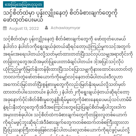
အေထြအေထြဗဟုသုတ
သင့်စိတ်ထဲမှာ ပုန်းလျှိုးနေတဲ့ စိတ်ခံစားချက်တွေကို
ဖော်ထုတ်ပေးမယ်
Author
Posted
Achawlaymyar
August 13, 2022
on
သင့်စိတ်ထဲမှာ ပုန်းလျှိုးနေတဲ့ စိတ်ခံစားချက်တွေကို ဖော်ထုတ်ပေးမယ်
နံပါတ်၁ နံပါတ်၁ကိုရွေးချယ်ခဲ့တယ်ဆိုရင်တော့ယုံကြည်မှုကသင့်အတွက်
အရမ်းအရေးပါတယ်လို့သတ်မှတ်ထားတတ်ပြီးသင်လုပ်သမျှအရာတိုင်းကို
တခြားလူတွေအသိအမှတ်ပြုပေးတာခံချင်ပါတယ်။ ဒါ့အပြင်သင့်လိုပဲ
ယုံကြည်မှုကိုမြတ်နိုးတန်ဖိုးထားပြီးသင်ပြောသမျှကိုနားထောင်ပေးတတ်တဲ့
ဘဝလက်တွဲဖော်တစ်ယောက်ကိုမျှော်လင့်နေတတ်မိပါတယ်။ဒီလူဟာ
အကောင်းမြင်တတ်ပြီးစွန့်စားမှုတွေကိုလည်းမြတ်နိုးရမယ်လို့သတ်မှတ်
ထားတတ်ပါသေးတယ်။ နံပါတ်၂ နံပါတ်၂ကိုရွေးချယ်ခဲ့တယ်ဆိုရင်တော့
အခုနောက်ပိုင်းစိတ်ဖိစီးမှုတွေနဲ့စိုးရိမ်မှုတွေကိုခံစားနေရပေမယ့်သင်ဟာမိမိ
နဲ့ရင်းနှီးတဲ့လူတွေကိုအဲဒီအကြောင်းတွေပြောပြချင်စိတ်မရှိပါဘူး။ဒါက
အမှားတစ်ခုပါပဲ။ သင့်စိတ်ထဲကခံစားချက်တွေကိုတခြားလူတစ်ယောက်
ကိုရင်မဖွင့်ဘူးဆိုရင်အဲဒီခံစားချက်တွေကတစ်စထက်တစ်စကြီးထွားလာ
ပြီးပြဿနာကြီးတစ်ခုဖြစ်လာနိုင်ပါတယ်။လူတစ်ယောက်ကိုရင်ဖွင့်မယ်လို့