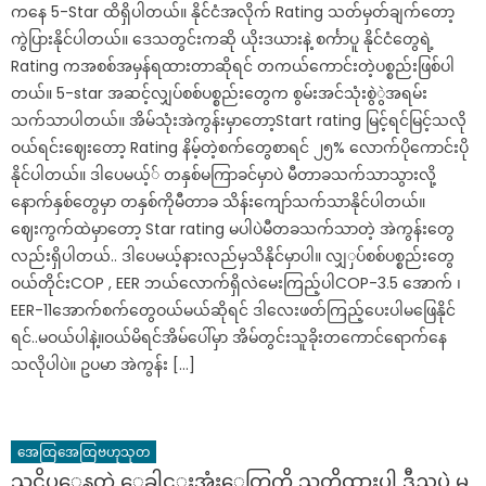
ကနေ 5-Star ထိရှိပါတယ်။ နိုင်ငံအလိုက် Rating သတ်မှတ်ချက်တော့
ကွဲပြားနိုင်ပါတယ်။ ဒေသတွင်းကဆို ယိုးဒယားနဲ့ စင်္ကာပူ နိုင်ငံတွေရဲ့
Rating ကအစစ်အမှန်ရထားတာဆိုရင် တကယ်ကောင်းတဲ့ပစ္စည်းဖြစ်ပါ
တယ်။ 5-star အဆင့်လျှပ်စစ်ပစ္စည်းတွေက စွမ်းအင်သုံးစွဲွဲအရမ်း
သက်သာပါတယ်။ အိမ်သုံးအဲကွန်းမှာတော့Start rating မြင့်ရင်မြင့်သလို
ဝယ်ရင်းဈေးတော့ Rating နိမ့်တဲ့စက်တွေစာရင် ၂၅% လောက်ပိုကောင်းပို
နိုင်ပါတယ်။ ဒါပေမယ့်် တနှစ်မကြာခင်မှာပဲ မီတာခသက်သာသွားလို့
နောက်နှစ်တွေမှာ တနှစ်ကိုမီတာခ သိန်းကျော်သက်သာနိုင်ပါတယ်။
ဈေးကွက်ထဲမှာတော့ Star rating မပါပဲမီတခသက်သာတဲ့ အဲကွန်းတွေ
လည်းရှိပါတယ်.. ဒါပေမယ့်နားလည်မှသိနိုင်မှာပါ။ လျှှပ်စစ်ပစ္စည်းတွေ
ဝယ်တိုင်းCOP , EER ဘယ်လောက်ရှိလဲမေးကြည့်ပါCOP-3.5 အောက် ၊
EER-11အောက်စက်တွေဝယ်မယ်ဆိုရင် ဒါလေးဖတ်ကြည့်ပေးပါမဖြေနိုင်
ရင်..မဝယ်ပါနဲ့။ဝယ်မိရင်အိမ်ပေါ်မှာ အိမ်တွင်းသူခိုးတကောင်ရောက်နေ
သလိုပါပဲ။ ဥပမာ အဲကွန်း […]
အေထြအေထြဗဟုသုတ
သင္အိပ္ေနတဲ့ ေခါင္းအုံးေတြကို သတိထားပါ ဒီညပဲ မ