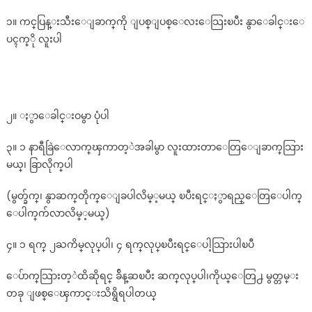
င္း
၁။ ကင္​ပြန္​းသီး​ေျခာက္​ကို ျပစ္​ျပစ္​​ေလး​ေသြးၿပီး နွာ​ေခါင္​း​ေ
ပိ
ပၚက္ို လူးပါ
တ္
ေ
ပ်ာ
က္
တဲ့
၂။ ႏွာ​ေခါင္​းဝမွာ ပုံပါ
သဘာ
ဝေ
၃။ ၁ နာရီခြဲ​ေလာက္​ၾကာတ့ဲအခါမွာ လူးထားတာ​ေတြ​ေျခာက္​သြား
ဆး
မယ္​၊ ခြာလိုက္​ပါ
န
ည္း…
(မွတ္ခ်က္၊ နွာဆက္​တိုက္​​ေျခပါလိမ္​့မယ္​ ၿပီးရင္​ႏွာရည္​​ေတြ​ေပါက္​​
ေပါက္​က်လာလိမ္​့မယ္​)
၄။ ၁ ရက္​ ၂ႀကိမ္​လုပ္​ပါ၊ ၄ ရက္​လုပ္​ၿပီးရင္​​ေပါ့သြားပါၿပီ
​ေပ်ာက္​သြားတ့ဲထိဆိုရင္​ ခ်ိန္​ဆၿပီး ဆက္​လုပ္​ပါ၊ကိုယ္​​ေတြ႕ မွတ္တမ္း
တခု ျဖစ္ေၾကာင္းသိရွိရပါတယ္