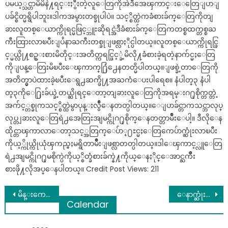
ပမယ့္သင္ဟာမိမိနဲ႔ရင္းႏွီးတဲ့လူေတြကိုအဲဒီအေၾကာင္းေတြေျပာျ
ပခ်င္စိတ္မရွိပါဘူး။ဒါကအမွားတစ္ခုပါပဲ။ သင့္စိတ္ထဲကခံစားခ်က္ေတြကိုတျ
ခားလူတစ္ေယာက္ကိုရင္မဖြင့္ဘူးဆိုရင္အဲဒီခံစားခ်က္ေတြကတစ္စထက္တစ္စႀ
ကီးထြားလာၿပီးျပႆနာႀကီးတစ္ခုျဖစ္လာႏိုင္ပါတယ္။လူတစ္ေယာက္ကိုရင္ဖြ
င့္မယ္လို႔စဥ္းစားမိတိုင္းအတိတ္ကရင္ဖြင့္ခဲ့မိလို႔ခံစားခဲ့ရတဲ့နာက်င္မႈေတြ
ကိုျပန္ေတြးမိၿပီးေၾကာက္႐ြံ႕ေနတတ္မိပါတယ္။ျဖစ္ခဲ့တာေတြကို
အတိတ္မွာပဲထားခဲ့ၿပီးေရွ႕ဆက္ဖို႔အႀကံေပးပါရေစ။ နံပါတ္၃ နံပါ
တ္၃ကိုေ႐ြးခ်ယ္ခဲ့တယ္ဆိုရင္ေတာ့တျခားလူေတြကိုအရမ္းဂ႐ုစိုက္တတ္တဲ့
အက်င့္တစ္ခုကသင့္စိတ္ထဲမွာပုန္းလွ်ိဳေနတတ္ပါတယ္။ေျပာခ်င္တာကသင္ဘာလုပ္
လုပ္တျခားလူေတြရဲ႕အေတြးအျမင္ကိုဂ႐ုစိုက္ေနတတ္တာမ်ိဳးေပါ့။ ဒီလိုေန
ထိုင္တာၾကာလာေတာ့သင့္အတြက္ေပ်ာ္႐ႊင္မႈေတြကေပ်ာက္ဆုံးလာၿပီး
ကိုယ့္ကိုယ္ကိုယုံၾကည္မႈမရွိတာမ်ိဳးျဖစ္လာတတ္ပါတယ္။ဒါေၾကာင့္လူေတြ
ရဲ႕အျမင္ကိုဂ႐ုမစိုက္ပဲကိုယ့္စိတ္ခံစားခ်က္နဲ႔ကိုယ္ေနႏိုင္ေအာင္ႀကိဳး
စားဖို႔လိုအပ္ေနပါတယ္။ Credit Post Views: 211
Post
မိန္းကေလးတစ္ေယာက္ ေျပာင္းလဲသြားမွ သစၥာမရွိဘူးဆိုတဲ႔စကား ႀကံဳရာလူနဲ႔ လက္ေဆာင္မပါးပါနဲ႕
ေနာက္ဆုံးပို႔ေဆာင္ဖို႔ လာႀကိဳသည့္သူႏွင့္အတူ..မိန္းကေလးတစ္ေယာက္ေသဆံုးသြားသည္…..
Calendar
navigation