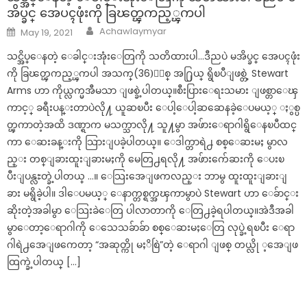
အိပ္ခင္ အေပၚဖုံးကို ခြၽတ္ၾကည့္ၾကပါ
Author
Posted
Achawlaymyar
May 19, 2021
on
သင္အိပ္ေနတဲ့ ေခါင္းအုံးေတြကို သတိထားပါ…ဒီညပဲ မအိပ္ခင္ အေပၚဖုံး
ကို ခြၽတ္ၾကည့္ၾကပါ အသက္(36)ႏွစ္ အ႐ြယ္ ရွိၿပီျဖစ္တဲ့ Stewart
Arms ဟာ ကိုယ္လက္မအီမသာ ျဖစ္ခဲ့ပါတယ္။စီးပြားေရးသမား ျဖစ္တာေၾ
ကာင့္ ခရီးပန္းတာပဲလို႔ ယူဆၿပီး ေပါ့ေပါ့ဆဆေနခဲ့ေပမယ့္ ႏွစ္ပ
တ္ၾကာတဲ့အထိ ဒဏ္ရာက မသက္သာလို႔ သူ႔မွာ အဖ်ားေရာဂါရွိေနၿပီထင္
ကာ ေဆးခန္းကို သြားျပခဲ့ပါတယ္။ ေဒါက္တာရဲ႕ စစ္ေဆးမႈ မွာလ
ည္း တစ္ျခားထူးျခားမႈကို မေတြ႕ရလို႔ အဖ်ားက်ေဆးကို ေပးၿ
ပီးျပန္လႊတ္ခဲ့ပါတယ္ …။ ေသြးအေျဖကလည္း ဘာမွ ထူးထူးျခားျ
ခား မရွိခဲ့ပါ။ ဒါေပမယ့္ ေနာက္တစ္ရက္အၾကာမွာပဲ Stewart ဟာ ေခ်ာင္း
ဆိုးတဲ့အခါမွာ ေသြးခဲေတြ ပါလာတာကို ေတြ႕ခဲ့ရပါတယ္။အဲဒီအခါ
မွာေတာ့ေရာဂါကို ေသေသခ်ာခ်ာ စစ္ေဆးမႈေတြ လုပ္ခဲ့ရၿပီး ေရာ
ဂါရဲ႕အေျဖကေတာ့ “အဆုတ္ကို မႈိစြဲ”တဲ့ ေရာဂါ ျဖစ္ တယ္လို ့အေျဖ
ထြက္ခဲ့ပါတယ္ […]