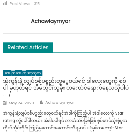
Post Views:
315
Achawlaymyar
Related Articles
အေထြအေထြဗဟုသုတ
အဲကွန်းနဲ့ လျှပ်စစ်ပစ္စည်းတွွေဝယ်ရင် ဒါလေးတွေကို စစ်
ပါ မဟုတ်ရင် အိမ်တွင်းသူခိုး တကောင်ရောက်နေသလိုပါပဲ
. . ./
Author
Posted
Achawlaymyar
May 24, 2020
on
အဲကွန်းနဲ့လျှပ်စစ်ပစ္စည်းတွေဝယ်ရင်အဲဒါကိုကြည့်ပါ အဲဒါလေးကို Star
rating လို့ခေါ်ပါတယ်။ အဲဒါမပါရင် ဘာတံံဆိပ်ဖြစ်ဖြစ် စွမ်းအင်သုံးစွဲမှုက
ကိုယ်တိုင်တိုင်းကြည့်မှကောင်းမကောင်းသိရမှာပါ။ ပုံမှန်ကတော့1-Star