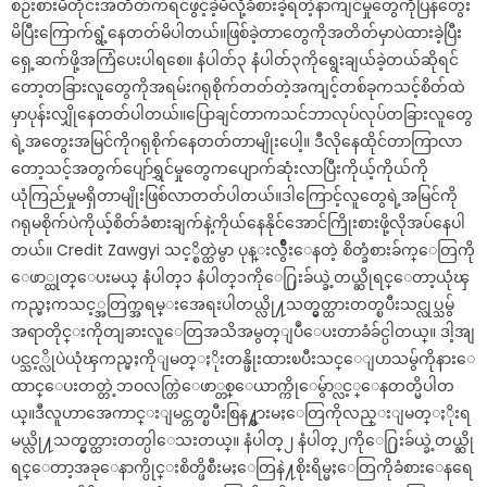
စဉ်းစားမိတိုင်းအတိတ်ကရင်ဖွင့်ခဲ့မိလို့ခံစားခဲ့ရတဲ့နာကျင်မှုတွေကိုပြန်တွေး
မိပြီးကြောက်ရွံ့နေတတ်မိပါတယ်။ဖြစ်ခဲ့တာတွေကိုအတိတ်မှာပဲထားခဲ့ပြီး
ရှေ့ဆက်ဖို့အကြံပေးပါရစေ။ နံပါတ်၃ နံပါတ်၃ကိုရွေးချယ်ခဲ့တယ်ဆိုရင်
တော့တခြားလူတွေကိုအရမ်းဂရုစိုက်တတ်တဲ့အကျင့်တစ်ခုကသင့်စိတ်ထဲ
မှာပုန်းလျှိုနေတတ်ပါတယ်။ပြောချင်တာကသင်ဘာလုပ်လုပ်တခြားလူတွေ
ရဲ့အတွေးအမြင်ကိုဂရုစိုက်နေတတ်တာမျိုးပေါ့။ ဒီလိုနေထိုင်တာကြာလာ
တော့သင့်အတွက်ပျော်ရွှင်မှုတွေကပျောက်ဆုံးလာပြီးကိုယ့်ကိုယ်ကို
ယုံကြည်မှုမရှိတာမျိုးဖြစ်လာတတ်ပါတယ်။ဒါကြောင့်လူတွေရဲ့အမြင်ကို
ဂရုမစိုက်ပဲကိုယ့်စိတ်ခံစားချက်နဲ့ကိုယ်နေနိုင်အောင်ကြိုးစားဖို့လိုအပ်နေပါ
တယ်။ Credit Zawgyi သင့္စိတ္ထဲမွာ ပုန္းလွ်ိဳးေနတဲ့ စိတ္ခံစားခ်က္ေတြကို
ေဖာ္ထုတ္ေပးမယ္ နံပါတ္၁ နံပါတ္၁ကိုေ႐ြးခ်ယ္ခဲ့တယ္ဆိုရင္ေတာ့ယုံၾ
ကည္မႈကသင့္အတြက္အရမ္းအေရးပါတယ္လို႔သတ္မွတ္ထားတတ္ၿပီးသင္လုပ္သမွ်
အရာတိုင္းကိုတျခားလူေတြအသိအမွတ္ျပဳေပးတာခံခ်င္ပါတယ္။ ဒါ့အျ
ပင္သင့္လိုပဲယုံၾကည္မႈကိုျမတ္ႏိုးတန္ဖိုးထားၿပီးသင္ေျပာသမွ်ကိုနားေ
ထာင္ေပးတတ္တဲ့ဘဝလက္တြဲေဖာ္တစ္ေယာက္ကိုေမွ်ာ္လင့္ေနတတ္မိပါတ
ယ္။ဒီလူဟာအေကာင္းျမင္တတ္ၿပီးစြန႔္စားမႈေတြကိုလည္းျမတ္ႏိုးရ
မယ္လို႔သတ္မွတ္ထားတတ္ပါေသးတယ္။ နံပါတ္၂ နံပါတ္၂ကိုေ႐ြးခ်ယ္ခဲ့တယ္ဆို
ရင္ေတာ့အခုေနာက္ပိုင္းစိတ္ဖိစီးမႈေတြနဲ႔စိုးရိမ္မႈေတြကိုခံစားေနရေ