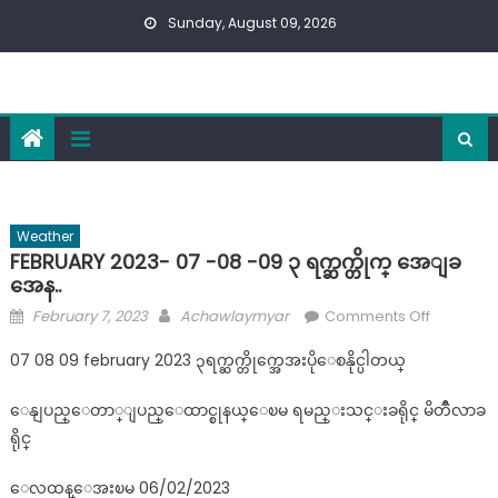
Skip
Sunday, August 09, 2026
to
content
Weather
FEBRUARY 2023- 07 -08 -09 ၃ ရက္ဆက္တိုက္ အေျခ
အေန..
Posted
Author
on
February 7, 2023
Achawlaymyar
Comments Off
on
FEBRUARY
07 08 09 february 2023 ၃ရက္ဆက္တိုက္အေအးပိုေစနိုင္ပါတယ္
2023-
07
ေနျပည္ေတာ္ျပည္ေထာင္စုနယ္ေၿမ ရမည္းသင္းခရိုင္ မိတၳီလာခ
-08
ရိုင္
-09
၃
ေလထန္ေအးၿမ 06/02/2023
ရ