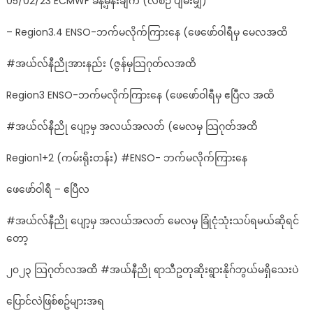
05/02/23 ECMWF ခန့်မှန်းချက် (လစဉ် ပျမ်းမျှ)
– Region3.4 ENSO-ဘက်မလိုက်ကြားနေ (ဖေဖော်ဝါရီမှ မေလအထိ
#အယ်လ်နီညိုအားနည်း (ဇွန်မှသြဂုတ်လအထိ
Region3 ENSO-ဘက်မလိုက်ကြားနေ (ဖေဖော်ဝါရီမှ ဧပြီလ အထိ
#အယ်လ်နီညို ပျော့မှ အလယ်အလတ် (မေလမှ သြဂုတ်အထိ
Region1+2 (ကမ်းရိုးတန်း) #ENSO- ဘက်မလိုက်ကြားနေ
ဖေဖော်ဝါရီ – ဧပြီလ
#အယ်လ်နီညို ပျော့မှ အလယ်အလတ် မေလမှ ခြုံငုံသုံးသပ်ရမယ်ဆိုရင်
တော့
၂၀၂၃ သြဂုတ်လအထိ #အယ်နီညို ရာသီဥတုဆိုးရွားနိုဂ်ဘွယ်မရှိသေးပဲ
ပြောင်လဲဖြစ်စဥ်များအရ