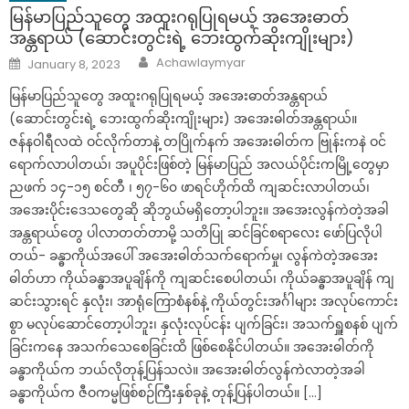
မြန်မာပြည်သူတွေ အထူးဂရုပြုရမယ့် အအေးဓာတ်
အန္တရာယ် (ဆောင်းတွင်းရဲ့ ဘေးထွက်ဆိုးကျိုးများ)
Author
Posted
Achawlaymyar
January 8, 2023
on
မြန်မာပြည်သူတွေ အထူးဂရုပြုရမယ့် အအေးဓာတ်အန္တရာယ်
(ဆောင်းတွင်းရဲ့ ဘေးထွက်ဆိုးကျိုးများ) အအေးဓါတ်အန္တရာယ်။
ဇန်နဝါရီလထဲ ဝင်လိုက်တာနဲ့ တပြိုက်နက် အအေးဓါတ်က ဗြုန်းကနဲ ဝင်
ရောက်လာပါတယ်၊ အပူပိုင်းဖြစ်တဲ့ မြန်မာပြည် အလယ်ပိုင်းကမြို့တွေမှာ
ညဖက် ၁၄-၁၅ စင်တီ ၊ ၅၇-၆၀ ဖာရင်ဟိုက်ထိ ကျဆင်းလာပါတယ်၊
အအေးပိုင်းဒေသတွေဆို ဆိုဘွယ်မရှိတော့ပါဘူး။ အအေးလွန်ကဲတဲ့အခါ
အန္တရာယ်တွေ ပါလာတတ်တာမို့ သတိပြု ဆင်ခြင်စရာလေး ဖော်ပြလိုပါ
တယ်- ခန္ဓာကိုယ်အပေါ် အအေးဓါတ်သက်ရောက်မှု၊ လွန်ကဲတဲ့အအေး
ဓါတ်ဟာ ကိုယ်ခန္ဓာအပူချိန်ကို ကျဆင်းစေပါတယ်၊ ကိုယ်ခန္ဓာအပူချိန် ကျ
ဆင်းသွားရင် နှလုံး၊ အာရုံကြောစံနစ်နဲ့ ကိုယ်တွင်းအင်္ဂါများ အလုပ်ကောင်း
စွာ မလုပ်ဆောင်တော့ပါဘူး၊ နှလုံးလုပ်ငန်း ပျက်ခြင်း၊ အသက်ရှူစနစ် ပျက်
ခြင်းကနေ အသက်သေစေခြင်းထိ ဖြစ်စေနိုင်ပါတယ်။ အအေးဓါတ်ကို
ခန္ဓာကိုယ်က ဘယ်လိုတုန့်ပြန်သလဲ။ အအေးဓါတ်လွန်ကဲလာတဲ့အခါ
ခန္ဓာကိုယ်က ဇီဝကမ္မဖြစ်စဉ်ကြီးနှစ်ခုနဲ့ တုန့်ပြန်ပါတယ်။ […]