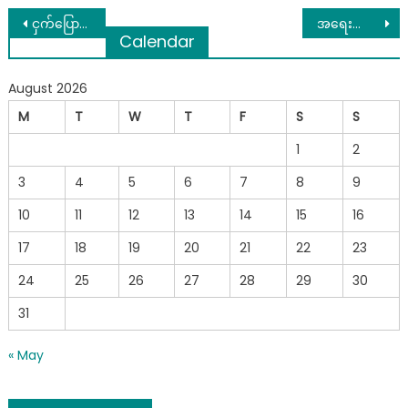
Post
ငှက်ပြောပွဲ အုန်းပွဲ ကန်တော့ပွဲတွေနဲ့ ဘုရားကိုလှူရင် ကုသိုလ်ရနိုင်မရနိုင် အကြောင်းရင်းများ…
အရေးကြီးနေလို့ ဆိုင်ကယ်ကယ်ရီငှားစီးခဲ့ရာ ကယ်ရီသမားက သူ့ရဲ့ချစ်သူကောင်မလေးနဲ့ ဖုန်းပြောရင်းရန်ဖြစ်နေတာကြောင့် seemore..
Calendar
navigation
August 2026
M
T
W
T
F
S
S
1
2
3
4
5
6
7
8
9
10
11
12
13
14
15
16
17
18
19
20
21
22
23
24
25
26
27
28
29
30
31
« May