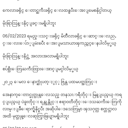
က္
ကေလာခရိုင္ ေတာင္ႀကီးခရိုင္ ေလထန္ၿပီးေအးျမေစနိုင္ပါတယ္
ဆ
က္
မိုးရြာသြန္းနိုင္ျခင္းမရွိပါဘူး
တို
က္
06/02/2023 ရမည္းသင္းခရိုင္ မိတၳီလာခရိုင္ ေဆာင္းေလညႇ
အေျ
င္းေလးေပ်ာ္ျမဴးၿပီး ေအးျမသာယာၾကည္လင္ေနပါလိမ့္မယ္
ခ
အေန..
မိုးရြာသြန္းနိုင္တဲ့ အလားအလာမရွိပါဘူး
စပ်စ္သီးေတြႀကီးထြားေအာင္ျမင္ပါလိမ့္မယ္
၂၀၂၃ ေမလ ေနာက္ဆုံပတ္ႏွင့္ ဇြန္လ ပထမပတ္အတြင္း
အေနာက္ေတာင္မုတ္သုန္ေလသည္ တနသၤာရီတိုင္း မြန္ျပည္နယ္ ကရ
င္ျပည္နယ္ ပဲခူးတိုင္း ရန္ကုန္တိုင္း ဧရာဝတီတိုင္းေဒသႀကီးေတြကို
လႊမ္းျခဳံေရာက္ရွိနိုင္ၿပီး အဆိုပါေဒသေတြမွာ ၾသဂုတ္လ စက္တင္ဘာလ
အထိ မုတ္သုန္ေလဆုတ္ခြာဖြယ္ရာမရွိပါဘူး