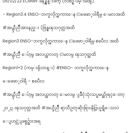
05/02/23 ECMWF ခန႔္မွန္းခ်က္ (လစဥ္ ပ်မ္းမၽွ)
– Region3.4 ENSO-ဘက္မလိုက္ၾကားေန (ေဖေဖာ္ဝါရီမွ ေမလအထိ
#အယ္လ္နီညိဳအားနည္း (ဇြန္မွၾသဂုတ္လအထိ
Region3 ENSO-ဘက္မလိုက္ၾကားေန (ေဖေဖာ္ဝါရီမွ ဧၿပီလ အထိ
#အယ္လ္နီညိဳ ေပ်ာ့မွ အလယ္အလတ္ (ေမလမွ ၾသဂုတ္အထိ
Region1+2 (ကမ္းရိုးတန္း) #ENSO- ဘက္မလိုက္ၾကားေန
ေဖေဖာ္ဝါရီ – ဧၿပီလ
#အယ္လ္နီညိဳ ေပ်ာ့မွ အလယ္အလတ္ ေမလမွ ျခဳံငုံသုံးသပ္ရမယ္ဆိုရင္ေတာ့
၂၀၂၃ ၾသဂုတ္လအထိ #အယ္နီညိဳ ရာသီဥတုဆိုးရြားနိုဂ္ဘြယ္မရွိေသးပဲ
ေျပာင္လဲျဖစ္စဥ္မ်ားအရ