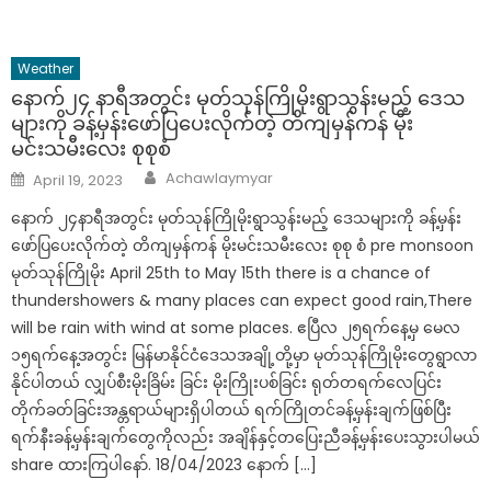
Weather
နောက်၂၄ နာရီအတွင်း မုတ်သုန်ကြိုမိုး‌ရွာသွန်းမည့် ဒေသ
များကို ခန့်မှန်းဖော်ပြပေးလိုက်တဲ့ တိကျမှန်ကန် မိုး
မင်းသမီးလေး စုစုစံ
Author
Posted
Achawlaymyar
April 19, 2023
on
နောက် ၂၄နာရီအတွင်း မုတ်သုန်ကြိုမိုး‌ရွာသွန်းမည့် ဒေသများကို ခန့်မှန်း
ဖော်ပြပေးလိုက်တဲ့ တိကျမှန်ကန် မိုးမင်းသမီးလေး စုစု စံ pre monsoon
မုတ်သုန်ကြိုမိုး April 25th to May 15th there is a chance of
thundershowers & many places can expect good rain,There
will be rain with wind at some places. ဧပြီလ ၂၅ရက်နေ့မှ မေလ
၁၅ရက်နေ့အတွင်း မြန်မာနိုင်ငံဒေသအချို့တို့မှာ မုတ်သုန်ကြိုမိုးတွေရွာလာ
နိုင်ပါတယ် လျှပ်စီးမိုးခြိမ်း ခြင်း မိုးကြိုးပစ်ခြင်း ရုတ်တရက်လေပြင်း
တိုက်ခတ်ခြင်းအန္တရာယ်များရှိပါတယ် ရက်ကြိုတင်ခန့်မှန်းချက်ဖြစ်ပြီး
ရက်နီးခန့်မှန်းချက်တွေကိုလည်း အချိန်နှင့်တပြေးညီခန့်မှန်းပေးသွားပါမယ်
share ထားကြပါနော်. 18/04/2023 နောက် […]