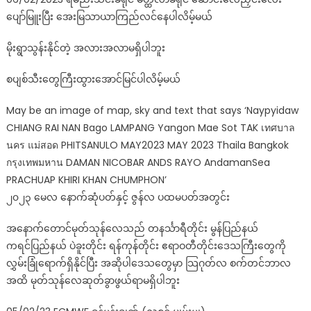
ပျော်မြူးပြီး အေးမြသာယာကြည်လင်နေပါလိမ့်မယ်
မိုးရွာသွန်းနိုင်တဲ့ အလားအလာမရှိပါဘူး
စပျစ်သီးတွေကြီးထွားအောင်မြင်ပါလိမ့်မယ်
May be an image of map, sky and text that says ‘Naypyidaw
CHIANG RAI NAN Bago LAMPANG Yangon Mae Sot TAK เทศบาล
นคร แม่สอด PHITSANULO MAY2023 MAY 2023 Thaila Bangkok
กรุงเทพมหาน DAMAN NICOBAR ANDS RAYO AndamanSea
PRACHUAP KHIRI KHAN CHUMPHON’
၂၀၂၃ မေလ နောက်ဆုံပတ်နှင့် ဇွန်လ ပထမပတ်အတွင်း
အနောက်တောင်မုတ်သုန်လေသည် တနင်္သာရီတိုင်း မွန်ပြည်နယ်
ကရင်ပြည်နယ် ပဲခူးတိုင်း ရန်ကုန်တိုင်း ဧရာဝတီတိုင်းဒေသကြီးတွေကို
လွှမ်းခြုံရောက်ရှိနိုင်ပြီး အဆိုပါဒေသတွေမှာ သြဂုတ်လ စက်တင်ဘာလ
အထိ မုတ်သုန်လေဆုတ်ခွာဖွယ်ရာမရှိပါဘူး