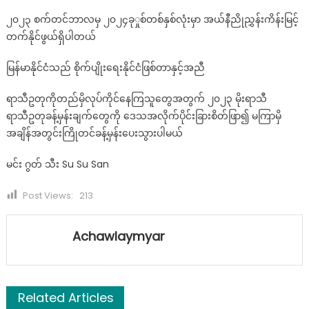
၂၀၂၃ စက်တင်ဘာလမှ ၂၀၂၄ခုှုစ်တစ်နှစ်လုံးမှာ အယ်နီညိုညွှန်းကိန်းမြင့်
တက်နိုင်ဖွယ်ရှိပါတယ်
မြန်မာနိုင်ငံသည် စိုက်ပျိုးရေးနိုင်ငံဖြစ်တာနှင့်အညီ
ရာသီဥတုကိုတည်မှိလုပ်ကိုင်နေကြသူတွေအတွက် ၂၀၂၃ မိုးရာသီ
ရာသီဥတုခန့်မှန်းချက်တွေကို ဒေသအလိုက်ပိုင်းခြားစိတ်ဖြာ၍ မကြာမှိ
အချိန်အတွင်းကြိုတင်ခန့်မှန်းပေးသွားပါမယ်
မင်း ဂွတ် သီး Su Su San
Post Views:
213
Achawlaymyar
Related Articles