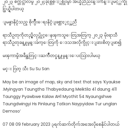
၂၀၂၃ စက္တင္ဘာလမွ ၂၀၂၄ခုႈစ္တစ္ႏွစ္လုံးမွာ အယ္နီညိဳညႊန္းကိန္းျမင့္တက္နို
င္ဖြယ္ရွိပါတယ္
ျမန္မာနိုင္ငံသည္ စိုက္ပ်ိဳးေရးနိုင္ငံျဖစ္တာႏွင့္အညီ
ရာသီဥတုကိုတည္မွိလုပ္ကိုင္ေနၾကသူေတြအတြက္ ၂၀၂၃ မိုးရာသီ
ရာသီဥတုခန္႔မွန္းခ်က္ေတြကို ေဒသအလိုက္ပိုင္းျခားစိတ္ျဖာ၍
မၾကာမွိအခ်ိန္အတြင္းႀကိဳတင္ခန္႔မွန္းေပးသြားပါမယ္
မင္း ဂြတ္ သီး Su Su San
May be an image of map, sky and text that says ‘Kyaukse
.Myingyan Taungtha Thabyedaung Meiktila 41 daung 411
Taunggy Pyawbwe Kalaw AH1 Myothit 54 Nyaungshwe
Taungdwingyi Hs Pinlaung Tatkon Naypyidaw Tur unglan
Demoso’
07 08 09 february 2023 ၃ရက်ဆက်တိုက်အအေးပိုစေနိုင်ပါတယ်