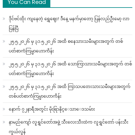
You Can Read
ဒိုင်ဗင်ထိုး ကျနေတဲ့ ရွှေဈေး! ဒီနေ့ မနက်မှာတော့ ပြန်လည်ဦးမော့ လာ
ပြန်ပြီ
၂၅.၅.၂၀၂၆ မှ ၃၁.၅.၂၀၂၆ အထိ စနေသားသမီးများအတွက် တစ်
ပတ်စာကံကြမ္မာဟောကိန်း
၂၅.၅.၂၀၂၆ မှ ၃၁.၅.၂၀၂၆ အထိ သောကြာသားသမီးများအတွက် တစ်
ပတ်စာကံကြမ္မာဟောကိန်း
၂၅.၅.၂၀၂၆ မှ ၃၁.၅.၂၀၂၆ အထိ ကြာသပတေးသားသမီးများအတွက်
တစ်ပတ်စာကံကြမ္မာဟောကိန်း
နောက် ၇၂နာရီအတွင်း မိုးရြာနိုင္ေသာေဒသမ်ား
နာမည်ကျော် လူရွှင်တော်အဖွဲ့ သီးလေးသီးထဲက လူရွှင်တော် ပန်းသီး
ကွယ်လွန်