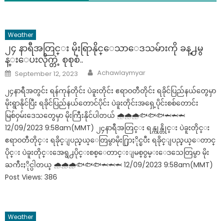
Weather
၂၄ နာရီအတြင္း မိုးရြာနိုင္ေသာေဒသမ်ားကို ခန္႕မွ
န္းေပးလိုက္တဲ့ စုစုစံ..
Author
Posted
Achawlaymyar
September 12, 2023
on
၂၄နာရီအတွင်း ရန်ကုန်တိုင်း ပဲခူးတိုင်း ဧရာဝတီတိုင်း ရခိုင်ပြည်နယ်တွေမှာ
မိုးရွာနိုင်ပြီး ရခိုင်ပြည်နယ်တောင်ပိုင်း ပဲခူးတိုင်းအရှေ့ပိုင်းစစ်တောင်း
မြစ်ဝှမ်းဒေသတွေမှာ မိုးကြီးနိုင်ပါတယ် 🌧🌧🌧🐟🐟🐟🦈🦈🦈
12/09/2023 9:58am(MMT) ၂၄နာရီအတြင္း ရန္ကုန္တိုင္း ပဲခူးတိုင္း
ဧရာဝတီတိုင္း ရခိုင္ျပည္နယ္ေတြမွာမိုး႐ြာႏိုင္ၿပီး ရခိုင္ျပည္နယ္ေတာင္
ပိုင္း ပဲခူးတိုင္းအေရွ႕ပိုင္းစစ္ေတာင္းျမစ္ဝွမ္းေဒသေတြမွာ မိုး
ႀကီးႏိုင္ပါတယ္ 🌧🌧🌧🐟🐟🐟🦈🦈🦈 12/09/2023 9:58am(MMT)
Post Views: 386
Weather