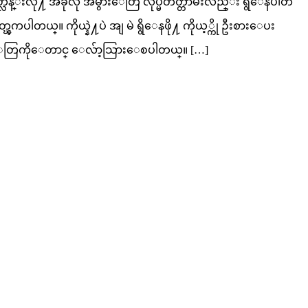
ြန္းလို႔ အခုလို အမွားေတြ လုပ္မိတတ္တာမ်ိဳးလည္း ရွိေနပါတ
ကပါတယ္။ ကိုယ္နဲ႔ပဲ အျ မဲ ရွိေနဖို႔ ကိုယ့္ကို ဦးစားေပး
း အခ်စ္ေတြကိုေတာင္ ေလ်ာ့သြားေစပါတယ္။ […]