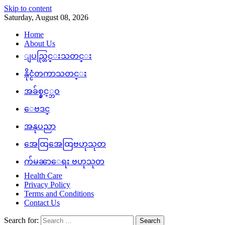
Skip to content
Saturday, August 08, 2026
Home
About Us
ျပည္တြင္းသတင္း
နိုင္ငံတကာသတင္း
အခ်စ္နွင့္ဘဝ
ေဗဒင္
အနုပညာ
အေထြအေထြဗဟုသုတ
က်မၼာေရး ဗဟုသုတ
Health Care
Privacy Policy
Terms and Conditions
Contact Us
Search for: