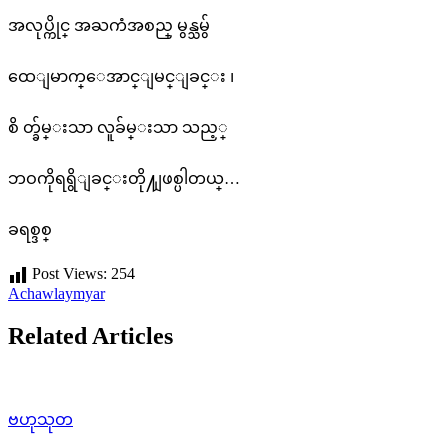
အလုပ္ကိုင္ အႀကံအစည္ မွန္သမွ်
ထေျမာက္ေအာင္ျမင္ျခင္း ၊
စိ တ္ခ်မ္းသာ လူခ်မ္းသာ သည့္
ဘဝကိုရရွိျခင္းတို႔ျဖစ္ပါတယ္…
ခရစ္ဒစ္
Post Views:
254
Achawlaymyar
Related Articles
ဗဟုသုတ