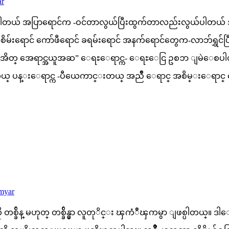
r
ြဲစေပါတယ် အပြာရောင်က -ဝင်တာလွယ်ပြီးထွက်တာလည်းလွယ်ပါတယ် 
းရောင် ကော်ဖီရောင် ခရမ်းရောင် အနက်ရောင်တွေက-လာဘ်ရွှင်ပြီ
wgyi “ပိုက္ဆံအိတ္ အေရာင္အယူအဆ” ေရႊေရာင္က- ေရႊေငြ ဥစၥာ ျမဲ
ာဘ္ တိတ္တယ္ ပန္းေရာင္က -ပီယေကာင္းတယ္ အညိဳ ေရာင္ အစိမ္းေ
myar
တာကို တစ္ခ်ိန္ မဟုတ္ တစ္ခ်ိန္မွာ လူတုိင္း ၾကံဳၾကမွာ ျဖစ္ပါ