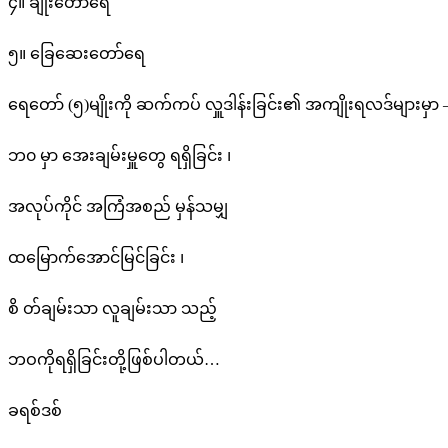
၄။ ချိုးတော်ရေ
၅။ ခြေဆေးတော်ရေ
ရေတော် (၅)မျိုးကို ဆက်ကပ် လှူဒါန်းခြင်း၏ အကျိုးရလဒ်များမှာ 
ဘ၀ မှာ အေးချမ်းမှူတွေ ရရှိခြင်း ၊
အလုပ်ကိုင် အကြံအစည် မှန်သမျှ
ထမြောက်အောင်မြင်ခြင်း ၊
စိ တ်ချမ်းသာ လူချမ်းသာ သည့်
ဘဝကိုရရှိခြင်းတို့ဖြစ်ပါတယ်…
ခရစ်ဒစ်