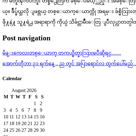
က မတူၾကပါဘူး တစ္ခ်ိဳ႕ေတြက ခ်စ္ေပမယ့္လည္း အခ်စ္ေတြကို ဘယ
ယ္။ ခ်ဳပ္ခ်ယ္သလို ျဖစ္တယ္ တစ္ေယာက္ေယာက္ကို အရမ္း ခ်စ္မိသြာ
ဖို႔နဲ႔ သူ႔ရဲ႕ အရာရာကို ကိုယ္ပဲ သိခ်င္တာမ်ိဳးေတြ ျပဳလုပ္
Post navigation
မိန္းကေလးတစ္ေယာက္ တကယ္စိတ္နာသြားၿပီဆိုရင္……
အောက်တိုဘာ ၃၁ ရက်နေ့ .. ည တွင် အပြာရောင်လ ထွက်ပေါ်မည်…
Calendar
August 2026
M
T
W
T
F
S
S
1
2
3
4
5
6
7
8
9
10
11
12
13
14
15
16
17
18
19
20
21
22
23
24
25
26
27
28
29
30