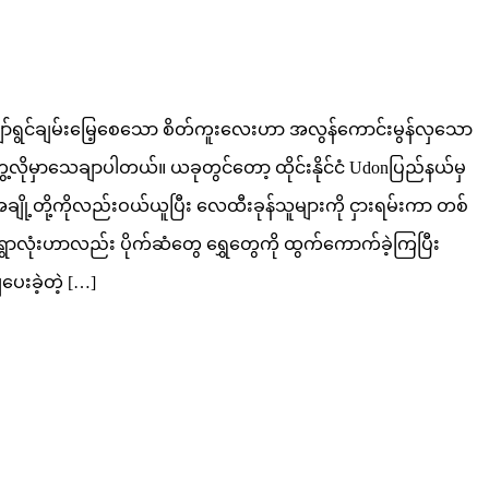
ို ပျော်ရွင်ချမ်းမြေ့စေသော စိတ်ကူးလေးဟာ အလွန်ကောင်းမွန်လှသော
လိုမှာသေချာပါတယ်။ ယခုတွင်တော့ ထိုင်းနိုင်ငံ Udonပြည်နယ်မှ
ျို့တို့ကိုလည်းဝယ်ယူပြီး လေထီးခုန်သူများကို ငှားရမ်းကာ တစ်
စ်ရွာလုံးဟာလည်း ပိုက်ဆံတွေ ရွှေတွေကို ထွက်ကောက်ခဲ့ကြပြီး
ပေးခဲ့တဲ့ […]