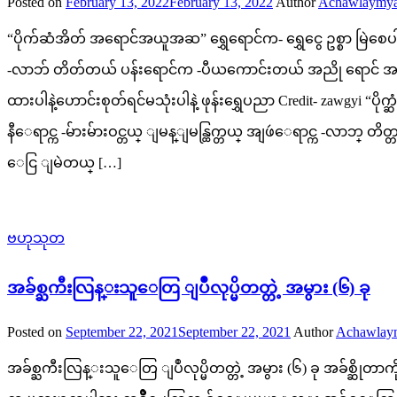
Posted on
February 13, 2022
February 13, 2022
Author
Achawlaymya
“ပိုက်ဆံအိတ် အရောင်အယူအဆ” ရွှေရောင်က- ရွှေငွေ ဥစ္စာ မ
-လာဘ် တိတ်တယ် ပန်းရောင်က -ပီယကောင်းတယ် အညို ရောင် အစိမ်
ထားပါနဲ့ဟောင်းစုတ်ရင်မသုံးပါနဲ့ ဖုန်းရွှေပညာ Credit- za
နီေရာင္က -မ်ားမ်ားဝင္တယ္ ျမန္ျမန္ထြက္တယ္ အျဖဴေရာင္က -လ
ေငြ ျမဲတယ္ […]
ဗဟုသုတ
အခ်စ္ႀကီးလြန္းသူေတြ ျပဳလုပ္မိတတ္တဲ့ အမွား (၆) ခု
Posted on
September 22, 2021
September 22, 2021
Author
Achawlay
အခ်စ္ႀကီးလြန္းသူေတြ ျပဳလုပ္မိတတ္တဲ့ အမွား (၆) ခု အခ်စ္ဆို