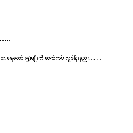
……..
on ရေတော် (၅)မျိုးကို ဆက်ကပ် လှူဒါန်းနည်း……..