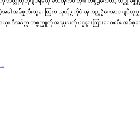
္လိုထုတ္ျပရမယ္ မသိၾကပါဘူး။ တစ္ခ်ိဳ႕ကေတာ့ သိပ္ကို ခ်စ္တတ္လ
းတဲ့အခါ အခ်စ္ႀကီးသူေတြက သူတို႔ကိုပဲ ၾကည့္မိေအာင္ ျပဳလုပ္တတ္ၾ
လာတတ္ပါတယ္။ ဒီအခ်က္က တစ္ဖက္သူကို အရမ္းကို ပင္ပန္းသြားေစၿပီ
..