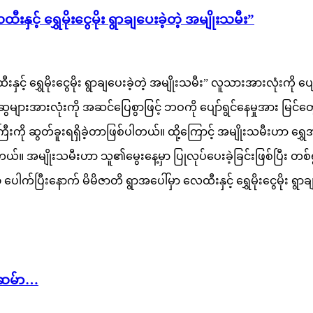
င့် ရွှေမိုးငွေမိုး ရွာချပေးခဲ့တဲ့ အမျိုးသမီး”
းနှင့် ရွှေမိုးငွေမိုး ရွာချပေးခဲ့တဲ့ အမျိုးသမီး” လူသားအားလုံးက
းအားလုံးကို အဆင်ပြေစွာဖြင့် ဘဝကို ပျော်ရွင်နေမှုအား မြင်တွေ့
 ဆွတ်ခူးရရှိခဲ့တာဖြစ်ပါတယ်။ ထို့ကြောင့် အမျိုးသမီးဟာ ရွှေအခ
ပါတယ်။ အမျိုးသမီးဟာ သူ၏မွေးနေ့မှာ ပြုလုပ်ပေးခဲ့ခြင်းဖြစ်ပြီး တ
်ပြီးနောက် မိမိဇာတိ ရွာအပေါ်မှာ လေထီးနှင့် ရွှေမိုးငွေမိုး ရွာချ
ူဆမ်ာ…