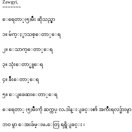
Zawgyi,
=======
ေရေတာ္(၅)မ်ိဳး ဆိုသည္မွာ
၁။ မ်က္ႏွာသစ္ေတာ္ေရ
၂။ ေသာက္ေတာ္ေရ
၃။ သုံးေတာ္မူေရ
၄။ ခ်ိဳးေတာ္ေရ
၅။ ေျခေဆးေတာ္ေရ
ေရေတာ္ (၅)မ်ိဳးကို ဆက္ကပ္ လႉဒါန္းျခင္း၏ အက်ိဳးရလဒ္မ်ားမွာ
ဘ၀ မွာ ေအးခ်မ္းမႉေတြ ရရွိျခင္း ၊