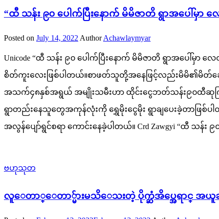
“ထီ သန်း ၉၀ ပေါက်ပြီးနောက် မိမိဇာတိ ရွာအပေါ်မှာ လေထီးနှ
Posted on
July 14, 2022
Author
Achawlaymyar
Unicode “ထီ သန်း ၉၀ ပေါက်ပြီးနောက် မိမိဇာတိ ရွာအပေါ်မှာ လေထီ
စိတ်ကူးလေးဖြစ်ပါတယ်။စာဖတ်သူတို့အနေဖြင့်လည်းမိမိ၏မိတ်ဆွေမျာ
အသက်၄၈နှစ်အရွယ် အမျိုးသမီးဟာ ထိုင်းငွေဘတ်သန်း၉၀ထီဆုကြီးကို
ရွာတည်းနေသူတွေအကုန်လုံးကို ရွှေမိုးငွေမိုး ရွာချပေးခဲ့တာဖြစ်
အလွန်ပျော်ရွင်စရာ ကောင်းနေခဲ့ပါတယ်။ Crd Zawgyi “ထီ သန်း ၉၀ ပေါက
ဗဟုသုတ
လူေတာ္ေတာ္မ်ားမသိေသးတဲ့ ပိုက္ဆံအိပ္အေရာင္ အယ