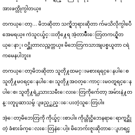
အားဖက္လိုက္ပါတယ္။
တကယ္ေတာ့… မိဘဆိုတာ သက္ရွိဘုရားဆိုတာ က်မသိလိုက္ပါၿပီ
အေမရယ္။ ကဲသူငယ္ခ်င္းးတို႔ေရ အဲ့တာမ်ိဳးေတြတကယ္ရွိတ
ယ္ေနာ္၊ ဝဋ္ဆိုတာလည္တက္တယ္။ မိဘေတြကသာအျပစ္မယူတာ ငရဲ
ကမေနပါဘူး။
တကယ္ေတာ့မိဘဆိုတာ သူတို႔ထမင္းမစားရရင္ေနပါေစ
သူတို႔မဝရင္ေနပါေစ၊ သူတို႔အဝတ္ေကာင္းမဝတ္ရရင္ေန
ပါေစ၊ သူတို႔ရဲ႕သားသမီးေလးေတြကိုက်ေတာ့ အမ်ားနဲ႔တ
န္းတူပူဆာသမွ် ျဖည့္ဆည္းေပးတဲ့သူေတြပါ။
အဲ့ေတာ့မိဘေတြကို ကိုယ္ခ်င္းစာပါ။ ကိုယ္တိုင္မိဘေနရာေရာက္ရင္ဆို
တဲ့ ခံစားခ်က္ေလးေတြနဲေပါ့။ မိဘေက်းဇူးဆိုတာေျပာရင္မ