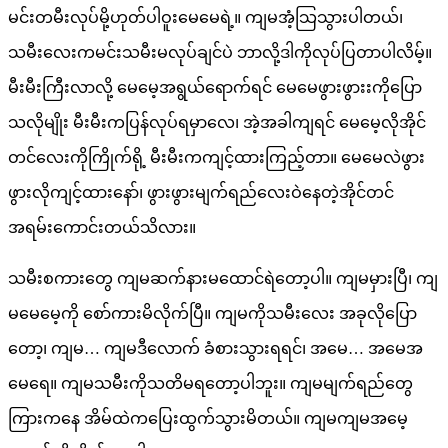
မင်းတမီးလုပ်မို့ဟုတ်ပါဝူးမေမေရဲ့။ ကျမအံ့သြသွားပါတယ်၊
သမီးလေးကမင်းသမီးမလုပ်ချင်ပဲ ဘာလို့ဒါကိုလုပ်ပြတာပါလိမ့်။
မီးမီးကြီးလာလို့ မေမေ့အရွယ်ရောက်ရင် မေမေဖွားဖွားးကိုပြော
သလိုမျိုး မီးမီးကပြန်လုပ်ရမှာလေ၊ အဲ့အခါကျရင် မေမေ့လိုအိုင်
တင်လေးကိုကြိုက်ရို့ မီးမီးကကျင့်ထားကြည့်တာ။ မေမေလဲဖွား
ဖွားလိုကျင့်ထားနော်၊ ဖွားဖွားမျက်ရည်လေးဝဲနေတဲ့အိုင်တင်
အရမ်းကောင်းတယ်သိလား။
သမီးစကားတွေ ကျမဆက်နားမထောင်ရဲတော့ပါ။ ကျမမှားပြီ၊ ကျ
မမေမေ့ကို စော်ကားမိလိုက်ပြီ။ ကျမကိုသမီးလေး အခုလိုပြော
တော့၊ ကျမ… ကျမဒီလောက် ခံစားသွားရရင်၊ အမေ… အမေအ
မေရေ။ ကျမသမီးကိုသတိမရတော့ပါဘူး။ ကျမမျက်ရည်တွေ
ကြားကနေ အိမ်ထဲကပြေးထွက်သွားမိတယ်။ ကျမကျမအမေ့