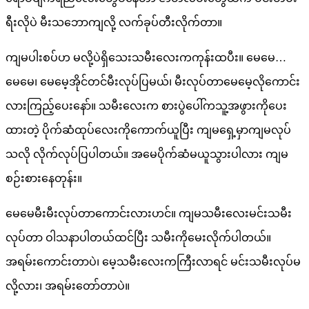
ရီးလိုပဲ မီးသဘောကျလို့ လက်ခုပ်တီးလိုက်တာ။
ကျမပါးစပ်ဟ မလို့ပဲရှိသေးသမီးလေးကကုန်းထပီး။ မေမေ…
မေမေ၊ မေမေ့အိုင်တင်မီးလုပ်ပြမယ်၊ မီးလုပ်တာမေမေ့လိုကောင်း
လားကြည့်ပေးနော်။ သမီးလေးက စားပွဲပေါ်ကသူ့အဖွားကိုပေး
ထားတဲ့ ပိုက်ဆံထုပ်လေးကိုကောက်ယူပြီး ကျမရှေ့မှာကျမလုပ်
သလို လိုက်လုပ်ပြပါတယ်။ အမေပိုက်ဆံမယူသွားပါလား ကျမ
စဉ်းစားနေတုန်း။
မေမေမီးမီးလုပ်တာကောင်းလားဟင်။ ကျမသမီးလေးမင်းသမီး
လုပ်တာ ဝါသနာပါတယ်ထင်ပြီး သမီးကိုမေးလိုက်ပါတယ်။
အရမ်းကောင်းတာပဲ၊ မေ့သမီးလေးကကြီးလာရင် မင်းသမီးလုပ်မ
လို့လား၊ အရမ်းတော်တာပဲ။