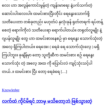
လေး ဟာ အလွန်ကောင်းမွန်တဲ့ ကျန်းမာရေး နဲ့ပက်သက်တဲ့
ဆောင်းပါးလေးပါ။ ထမင်းစားပြီးတိုင်း ရေနွေးသောက်ဖို့
သတိပေးတာ တစ်ခုတည်း မဟုတ်ပဲ နှလုံးခုန် ရုတ်တရက် ရပ်တန့်
စေတဲ့ ရောဂါကိုလဲ သတိပေးရာ ရောက်ပါတယ်။ တရုတ်လူမျိုး နဲ့
ဂျပန်လူမျိုး တွေ ဟာ ထမင်းစားနေစဉ် မှာ ရေနွေး သောက်သုံးတဲ့
အလေ့ ရှိကြပါတယ်။ ရေအေး ( ရေခဲ ရေ သောက်သုံးလေ့ ) မရှိ
ကြပါဘူး။ ခုချိန်မှာ တော့ သူတို့ဆီက ထမင်းစား စဉ် ရေနွေး
သောက်သုံး တဲ့ အလေ့ အထ ကို ပြောင်းလဲ ကျင့်သုံးသင့်ပါ
တယ်..။ ထမင်းစား ပြီး တော့ ရေခဲရေ […]
Knowledge
လက်ထဲ ကိုင်မိရင် ဘာမှ မသိတော့ဘဲ ဖြစ်သွားတဲ့