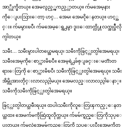
အာ္လိုက္မိတယ္။ အေမလွည့္ၾကည့္လာတယ္။ က်မအေမ့နား
ကိုေျပးသြားေတာ့ ဟင္… အေမ၊ အေမငိုေနတယ္။ ဟင့္အ
င္း။ က်မမွားၿပီ၊ က်မအေမ့ေရွ႕မွာ ဒူးးေထာက္လို႔လက္အုပ္ခ်ီလို
က္ပါတယ္။
သမီး… သမီးမွားပါတယ္အေမရယ္၊ သမီးကိုခြင့္လႊတ္ပါအေမရယ္၊
သမီးအေမ့ကိုေစာ္ကားမိၿပီ။ အေမ့ရဲ႕ခ်စ္ျခင္းေမတၱာတ
ရားေတြကို ေစာ္ကားမိၿပီ၊ သမီးကိုခြင့္လႊတ္ပါအေမရယ္။ သမီး
အိမ္ကိုအားတိုင္းလာလည္ပါ့မယ္။ အေမလည္းလာလည္ပါေနာ္။
သမီးကိုသမီးကိုခြင့္လႊတ္ပါအေမရယ္။
ခြင့္လႊတ္ပါတယ္သမီးရယ္။ ထပါ၊သမီးကိုလူေတြၾကည့္ေနတ
ယ္ထထ။ အေမက်မကိုဆြဲထူလိုက္တယ္။ က်မမ်က္ရည္ေတြကိုသုပ္ေ
ပးတယ္။ က်မလဲအေမ့မ်က္ရည္ေတြကို သုပ္ေပးပီးအေမ့ကိုတ