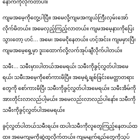
နောက်ကိုလိုက်တာပါ။
ကျမအမေ့ကိုတွေ့ပါပြီ။ အမေလို့ကျမအကျယ်ကြီးလှမ်းအော်
လိုက်မိတယ်။ အမေလှည့်ကြည့်လာတယ်။ ကျမအမေ့နားကိုပြေး
သွားတော့ ဟင်… အမေ၊ အမေငိုနေတယ်။ ဟင့်အင်း။ ကျမမှားပြီ၊
ကျမအမေ့ရှေ့မှာ ဒူးးထောက်လို့လက်အုပ်ချီလိုက်ပါတယ်။
သမီး… သမီးမှားပါတယ်အမေရယ်၊ သမီးကိုခွင့်လွှတ်ပါအမေ
ရယ်၊ သမီးအမေ့ကိုစော်ကားမိပြီ။ အမေ့ရဲ့ချစ်ခြင်းမေတ္တာတရား
တွေကို စော်ကားမိပြီ၊ သမီးကိုခွင့်လွှတ်ပါအမေရယ်။ သမီးအိမ်ကို
အားတိုင်းလာလည်ပါ့မယ်။ အမေလည်းလာလည်ပါနော်။ သမီးကို
သမီးကိုခွင့်လွှတ်ပါအမေရယ်။
ခွင့်လွှတ်ပါတယ်သမီးရယ်။ ထပါ၊သမီးကိုလူတွေကြည့်နေတယ်ထ
ထ။ အမေကျမကိုဆွဲထူလိုက်တယ်။ ကျမမျက်ရည်တွေကိုသုပ်