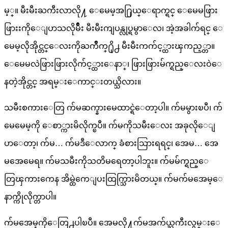
မ့္။ မီးမီးႀကီးလာလို႔ ေမေမ့အ႐ြယ္ေရာက္ရင္ ေမေမဖြား
ဖြားးကိုေျပာသလိုမ်ိဳး မီးမီးကျပန္လုပ္ရမွာေလ၊ အဲ့အခါက်ရင္ ေ
မေမ့လိုအိုင္တင္ေလးကိုႀကိဳက္႐ို႕ မီးမီးကက်င့္ထားၾကည့္တာ။
ေမေမလဲဖြားဖြားလိုက်င့္ထားေနာ္၊ ဖြားဖြားမ်က္ရည္ေလးဝဲေ
နတဲ့အိုင္တင္ အရမ္းေကာင္းတယ္သိလား။
သမီးစကားေတြ က်မဆက္နားမေထာင္ရဲေတာ့ပါ။ က်မမွားၿပီ၊ က်
မေမေမ့ကို ေစာ္ကားမိလိုက္ၿပီ။ က်မကိုသမီးေလး အခုလိုေျ
ပာေတာ့၊ က်မ… က်မဒီေလာက္ ခံစားသြားရရင္၊ အေမ… အေ
မအေမေရ။ က်မသမီးကိုသတိမရေတာ့ပါဘူး။ က်မမ်က္ရည္ေ
တြၾကားကေန အိမ္ထဲကေျပးထြက္သြားမိတယ္။ က်မက်မအေမ့ေ
နာက္ကိုလိုက္တာပါ။
က်မအေမ့ကိုေတြ႕ပါၿပီ။ အေမလို႔က်မအက်ယ္ႀကီးလွမ္းေ