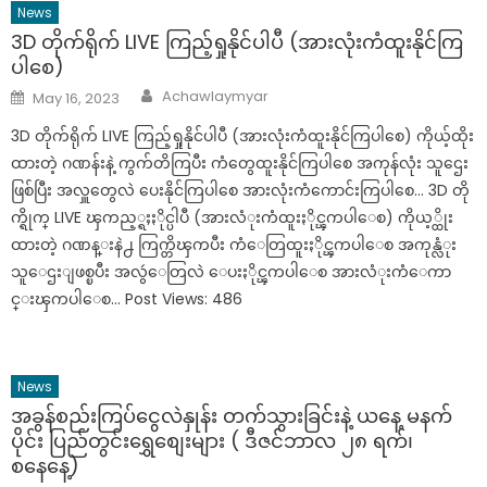
News
3D တိုက်ရိုက် LIVE ကြည့်ရှုနိုင်ပါပီ (အားလုံးကံထူးနိုင်ကြ
ပါစေ)
Author
Posted
Achawlaymyar
May 16, 2023
on
3D တိုက်ရိုက် LIVE ကြည့်ရှုနိုင်ပါပီ (အားလုံးကံထူးနိုင်ကြပါစေ) ကိုယ့်ထိုး
ထားတဲ့ ဂဏန်းနဲ့ ကွက်တိကြပီး ကံတွေထူးနိုင်ကြပါစေ အကုန်လုံး သူဌေး
ဖြစ်ပြီး အလှူတွေလဲ ပေးနိုင်ကြပါစေ အားလုံးကံကောင်းကြပါစေ… 3D တို
က္ရိုက္ LIVE ၾကည့္ရႈႏိုင္ပါပီ (အားလံုးကံထူးႏိုင္ၾကပါေစ) ကိုယ့္ထိုး
ထားတဲ့ ဂဏန္းနဲ႕ ကြက္တိၾကပီး ကံေတြထူးႏိုင္ၾကပါေစ အကုန္လံုး
သူေဌးျဖစ္ၿပီး အလွဴေတြလဲ ေပးႏိုင္ၾကပါေစ အားလံုးကံေကာ
င္းၾကပါေစ… Post Views: 486
News
အခွန်စည်းကြပ်ငွေလဲနှုန်း တက်သွားခြင်းနဲ့ ယနေ့ မနက်
ပိုင်း ပြည်တွင်းရွှေစျေးများ ( ဒီဇင်ဘာလ ၂၈ ရက်၊
စနေနေ့)