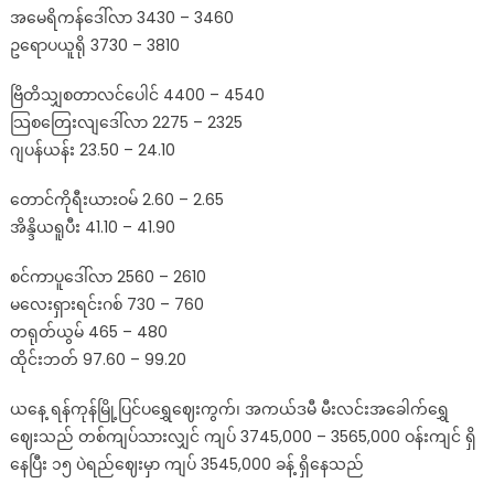
အမေရိကန်ဒေါ်လာ 3430 – 3460
ရွှေ
ဥရောပယူရို 3730 – 3810
ဈေး
နှင့်
ဗြိတိသျှစတာလင်ပေါင် 4400 – 4540
နိုင်ငံခြားငွ
သြစတြေးလျဒေါ်လာ 2275 – 2325
လဲ
နှုန်း
ဂျပန်ယန်း 23.50 – 24.10
များ
တောင်ကိုရီးယားဝမ် 2.60 – 2.65
အိန္ဒိယရူပီး 41.10 – 41.90
စင်ကာပူဒေါ်လာ 2560 – 2610
မလေးရှားရင်းဂစ် 730 – 760
တရုတ်ယွမ် 465 – 480
ထိုင်းဘတ် 97.60 – 99.20
ယနေ့ ရန်ကုန်မြို့ပြင်ပရွှေဈေးကွက်၊ အကယ်ဒမီ မီးလင်းအခေါက်ရွှေ
ဈေးသည် တစ်ကျပ်သားလျှင် ကျပ် 3745,000 – 3565,000 ဝန်းကျင် ရှိ
နေပြီး ၁၅ ပဲရည်ဈေးမှာ ကျပ် 3545,000 ခန့် ရှိနေသည်