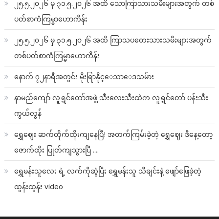
၂၅.၅.၂၀၂၆ မှ ၃၁.၅.၂၀၂၆ အထိ သောကြာသားသမီးများအတွက် တစ်
ပတ်စာကံကြမ္မာဟောကိန်း
၂၅.၅.၂၀၂၆ မှ ၃၁.၅.၂၀၂၆ အထိ ကြာသပတေးသားသမီးများအတွက်
တစ်ပတ်စာကံကြမ္မာဟောကိန်း
နောက် ၇၂နာရီအတွင်း မိုးရြာနိုင္ေသာေဒသမ်ား
နာမည်ကျော် လူရွှင်တော်အဖွဲ့ သီးလေးသီးထဲက လူရွှင်တော် ပန်းသီး
ကွယ်လွန်
ရွှေဈေး ဆက်တိုက်ထိုးကျနေပြီ! အတက်ကြမ်းခဲ့တဲ့ ရွှေဈေး ဒီနေ့တော့
ဇောက်ထိုး ပြုတ်ကျသွားပြီ ….
ရွှေမန်းသူလေး ရဲ့ လက်ကိုဆွဲပြီး ရွှေမန်းသူ သီချင်းနဲ့ ဖျော်ဖြေခဲ့တဲ့
ထွန်းထွန်း video