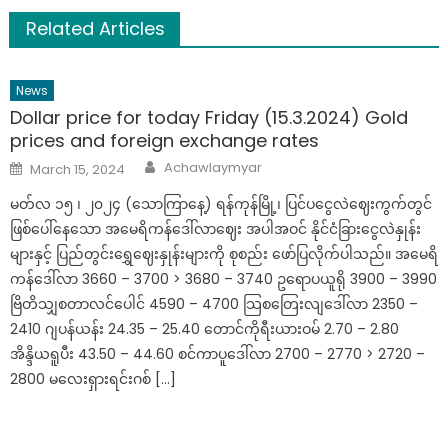
Related Articles
News
Dollar price for today Friday (15.3.2024) Gold
prices and foreign exchange rates
Author
Posted
Achawlaymyar
March 15, 2024
on
မတ်လ ၁၅ ၊ ၂၀၂၄ (သောကြာနေ့) ရန်ကုန်မြို့၊ ပြင်ပငွေလဲဈေးကွက်တွင်
ဖြစ်ပေါ်နေသော အမေရိကန်ဒေါ်လာဈေး အပါအဝင် နိုင်ငံခြားငွေလဲနှုန်း
များနှင့် ပြည်တွင်းရွှေဈေးနှုန်းများကို စုစည်း ဖော်ပြလိုက်ပါသည်။ အမေရိ
ကန်ဒေါ်လာ 3660 – 3700 > 3680 – 3740 ဥရောပယူရို 3900 – 3990
ဗြိတိသျှစတာလင်ပေါင် 4590 – 4700 သြစတြေးလျဒေါ်လာ 2350 –
2410 ဂျပန်ယန်း 24.35 – 25.40 တောင်ကိုရီးယားဝမ် 2.70 – 2.80
အိန္ဒိယရူပီး 43.50 – 44.60 စင်ကာပူဒေါ်လာ 2700 – 2770 > 2720 –
2800 မလေးရှားရင်းဂစ် […]