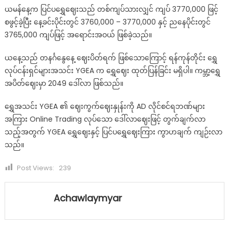
ယမန်နေ့က ပြင်ပရွှေဈေးသည် တစ်ကျပ်သားလျှင် ကျပ် 3770,000 ဖြင့်
စဖွင့်ခဲ့ပြီး နေ့ခင်းပိုင်းတွင် 3760,000 – 3770,000 နှင့် ညနေပိုင်းတွင်
3765,000 ကျပ်ဖြင့် အရောင်းအဝယ် ဖြစ်ခဲ့သည်။
ယနေ့သည် တနင်္ဂနွေနေ့ ဈေးပိတ်ရက် ဖြစ်သောကြောင့် ရန်ကုန်တိုင်း ရွှေ
လုပ်ငန်းရှင်များအသင်း YGEA က ရွှေဈေး ထုတ်ပြန်ခြင်း မရှိပါ။ ကမ္ဘာ့ရွှေ
အပိတ်ဈေးမှာ 2049 ဒေါ်လာ ဖြစ်သည်။
ရွှေအသင်း YGEA ၏ ဈေးကွက်ဈေးနှုန်းကို AD လိုင်စင်ရဘဏ်များ
အကြား Online Trading လုပ်သော ဒေါ်လာဈေးဖြင့် တွက်ချက်လာ
သည့်အတွက် YGEA ရွှေဈေးနှင့် ပြင်ပရွှေဈေးကြား ကွာဟချက် ကျဉ်းလာ
သည်။
Post Views:
239
Achawlaymyar