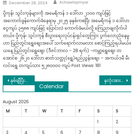
Author
Posted
Achawlaymyar
December 28, 2024
on
ပို့ကုန်၊ သွင်းကုန်များကို အမေရိကန် ၁ ဒေါ်လာ ၂၁၀၀ ကျပ်ဖြင့်
အကောက်ခွန်ကောက်ခံနေရာမှ ၂၀၂၅ ခုနှစ်ကစပြီး အမေရိကန် ၁ ဒေါ်လာ
ငွေကျပ် ၃၅၈၈ ကျပ်ဖြင့် ပြောင်းလဲ ကောက်ခံမယ်လို့ ကြေညာချလိုက်ပါ
တယ်။ ပို့ကုန်၊ သွင်းကုန် စီးပွားရေးလုပ်ငန်းရှင်တွေကြား ပွက်လောညံနေမှု
ဟာ ပြည်တွင်းရွှေစျေးအပေါ် သက်ရောက်လာမလား စောင့်ကြည့်ရပါမယ်။
ယနေ့ ပြည်တွင်းရွှေဈေး (ဒီဇင်ဘာလ – 28 ရက်) -ကမ္ဘာ့ရွှေဈေး တ
အောင်စ ၂၆၂၀ ဒေါ်လာ ဓာတ်သတ္တု(ရွှေ)ရည်ညွှန်းစျေး – အကယ်ဒမီ မီး
လင်းရွှေ တကျပ်သား ၅၂၈၀၀၀၀ ကျပ် Post Views: 181
Post
နှစ်ချီပြီးကိုက်နေတဲ့ သွား ၃ ရက်နဲ့ အမြစ်ပြတ်သွားတာအံ့သြစရာပါဗျာ
နှလုံးအားနည်းသူများအတွက် ဆေးနည်းကောင်း…
Calendar
navigation
August 2026
M
T
W
T
F
S
S
1
2
3
4
5
6
7
8
9