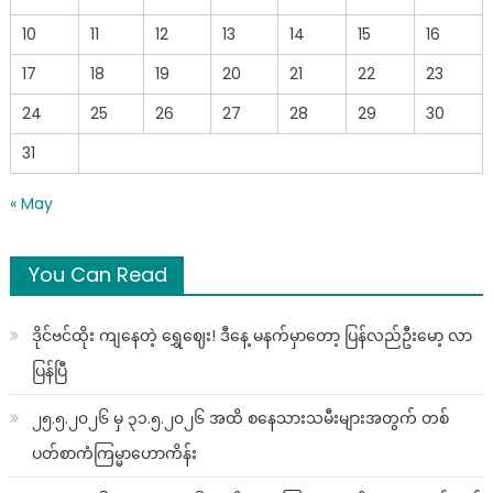
10
11
12
13
14
15
16
17
18
19
20
21
22
23
24
25
26
27
28
29
30
31
« May
You Can Read
ဒိုင်ဗင်ထိုး ကျနေတဲ့ ရွှေဈေး! ဒီနေ့ မနက်မှာတော့ ပြန်လည်ဦးမော့ လာ
ပြန်ပြီ
၂၅.၅.၂၀၂၆ မှ ၃၁.၅.၂၀၂၆ အထိ စနေသားသမီးများအတွက် တစ်
ပတ်စာကံကြမ္မာဟောကိန်း