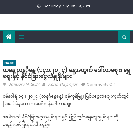
Skip
Saturday, August 08, 2026
to
content
News
ယနေ့ တနင်္ဂနွေ (၁၄.၁.၂၀၂၄) နေ့အတွက် ဒေါ်လာဈေး၊ ရွှေ
ဈေးနှင့် နိုင်ငံခြားငွေလဲနှုန်းများ
Posted
Author
on
January 14, 2024
Achawlaymyar
Comments Off
on
ယနေ့
ဇန်နဝါရီ ၁၄ ၊ ၂၀၂၄ (တနင်္ဂနွေနေ့) ရန်ကုန်မြို့၊ ပြင်ပငွေလဲဈေးကွက်တွင်
တနင်္ဂနွေ
ဖြစ်ပေါ်နေသော အမေရိကန်ဒေါ်လာဈေး
(၁၄.၁.၂၀
နေ့
အပါအဝင် နိုင်ငံခြားငွေလဲနှုန်းများနှင့် ပြည်တွင်းရွှေဈေးနှုန်းများကို
အတွက်
စုစည်းဖော်ပြလိုက်ပါသည်။
ဒေါ်လာ
ဈေး၊