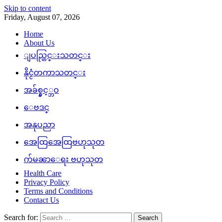
Skip to content
Friday, August 07, 2026
Home
About Us
ျပည္တြင္းသတင္း
နိုင္ငံတကာသတင္း
အခ်စ္နွင့္ဘဝ
ေဗဒင္
အနုပညာ
အေထြအေထြဗဟုသုတ
က်မၼာေရး ဗဟုသုတ
Health Care
Privacy Policy
Terms and Conditions
Contact Us
Search for: