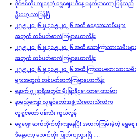
ဒိုင်ဗင်ထိုး ကျနေတဲ့ ရွှေဈေး! ဒီနေ့ မနက်မှာတော့ ပြန်လည်
ဦးမော့ လာပြန်ပြီ
၂၅.၅.၂၀၂၆ မှ ၃၁.၅.၂၀၂၆ အထိ စနေသားသမီးများ
အတွက် တစ်ပတ်စာကံကြမ္မာဟောကိန်း
၂၅.၅.၂၀၂၆ မှ ၃၁.၅.၂၀၂၆ အထိ သောကြာသားသမီးများ
အတွက် တစ်ပတ်စာကံကြမ္မာဟောကိန်း
၂၅.၅.၂၀၂၆ မှ ၃၁.၅.၂၀၂၆ အထိ ကြာသပတေးသားသမီး
များအတွက် တစ်ပတ်စာကံကြမ္မာဟောကိန်း
နောက် ၇၂နာရီအတွင်း မိုးရြာနိုင္ေသာေဒသမ်ား
နာမည်ကျော် လူရွှင်တော်အဖွဲ့ သီးလေးသီးထဲက
လူရွှင်တော် ပန်းသီး ကွယ်လွန်
ရွှေဈေး ဆက်တိုက်ထိုးကျနေပြီ! အတက်ကြမ်းခဲ့တဲ့ ရွှေဈေး
ဒီနေ့တော့ ဇောက်ထိုး ပြုတ်ကျသွားပြီ ….