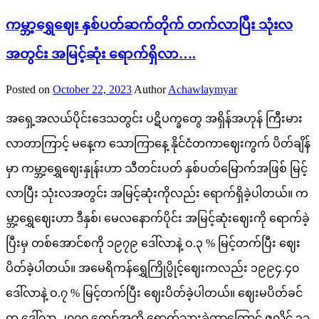
ကမ္ဘာ့ရွှေဈေး နှစ်ပတ်ဆက်တိုက် တက်လာပြီး သုံးလ
အတွင်း အမြင့်ဆုံး ရောက်ရှိလာ….
Posted on
October 22, 2023
Author
Achawlaymyar
အရှေ့အလယ်ပိုင်းဒေသတွင်း ပဋိပက္ခတွေ အရှိန်အဟုန် ကြီးမား
လာတာကြာင့် မနေ့က သောကြာနေ့ နိုင်ငံတကာဈေးကွက် ပိတ်ချိန်
မှာ ကမ္ဘာ့ရွှေဈေးနှုန်းဟာ သီတင်းပတ် နှစ်ပတ်မြောက်အဖြစ် မြင့်
လာပြီး သုံးလအတွင်း အမြင့်ဆုံးကိုလည်း ရောက်ရှိခဲ့ပါတယ်။ က
မ္ဘာ့ရွှေဈေးဟာ ဒီနှစ်၊ မေလနောက်ပိုင်း အမြင့်ဆုံးဈေးကို ရောက်ခဲ့
ပြီးမှ တစ်အောင်စကို ၁၉၇၉ ဒေါ်လာနဲ့ ဝ.၃ % မြင့်တက်ပြီး ဈေး
ပိတ်ခဲ့ပါတယ်။ အမေရိကန်ရွှေကြိုပွိုင့်ဈေးကလည်း ၁၉၉၄.၄၀
ဒေါ်လာနဲ့ ဝ.၇ % မြင့်တက်ပြီး ဈေးပိတ်ခဲ့ပါတယ်။ ဈေးမပိတ်ခင်
က ဒေါ်လာ ၂၀၀၀ ကျော်အထိ ရောက်သွားခဲ့တာကြောင့် ဇူလိုင် ၃၁