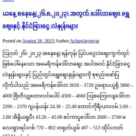
ယနေ့ စနေနေ့(၂၆.၈.၂၀၂၃) အတွက် ဒေါ်လာဈေး၊ ရွှေ
ဈေးနှင့် နိုင်ငံခြားငွေ လဲနှုန်းများ
Posted on
August 26, 2023
Author
Achawlaymyar
သြဂုတ် ၂၆၊ ၂၀၂၃ (စနေနေ့) ရန်ကုန်၊ ပြင်ပငွေလဲဈေးကွက်တွင်
ဖြစ်ပေါ်နေသော အမေရိကန်ဒေါ်လာဈေး အပါအဝင် နိုင်ငံခြားငွေ
လဲနှုန်းများနှင့် ပြည်တွင်းရွှေဈေးနှုန်းများကို စုစည်းဖော်ပြ
လိုက်ပါသည် အမေရိကန်ဒေါ်လာ 3650 – 3720 ဥရောပယူရို 3860 –
4000 ဗြိတိသျှစတာလင်ပေါင် 4500 – 4660 သြစတြေးလျဒေါ်လာ
2290 – 2370 ဂျပန်ယန်း 24.38 – 25.40 တောင်ကိုရီးယားဝမ် 2.69 –
2.80 အိန္ဒိယရူပီး 43.26 – 45.06 စင်ကာပူဒေါ်လာ 2660 – 2740 မ
လေးရှားရင်းဂစ် 770 – 802 တရုတ်ယွမ် 497 – 513 ထိုင်းဘတ်