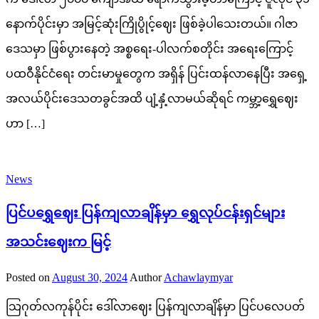
နောက်ပိုင်းမှာ အမြင့်ဆုံးကြိုပွိုင့်ဈေး ဖြစ်ခဲ့ပါသေးတယ်။ ဂါဇာ
ဒေသမှာ ဖြစ်ပွားနေတဲ့ အစ္စရေး-ပါလက်စတိုင်း အရေးကြောင့်
ပထဝီနိုင်ငံရေး တင်းမာမှုတွေက အရှိန် ပြင်းထန်လာနေပြီး အရှေ့
အလယ်ပိုင်းဒေသတခွင်အထိ ပျံ့နှံ့လာမယ်ဆိုရင် ကမ္ဘာ့ရွှေဈေး
ဟာ […]
News
ပြင်ပရွှေဈေး ပြန်ကျလာချိန်မှာ ရွှေလုပ်ငန်းရှင်များ
အသင်းဈေးက မြင့်
Posted on
August 30, 2024
Author
Achawlaymyar
သြဂုတ်လကုန်ပိုင်း ဒေါ်လာဈေး ပြန်ကျလာချိန်မှာ ပြင်ပလေပတ်