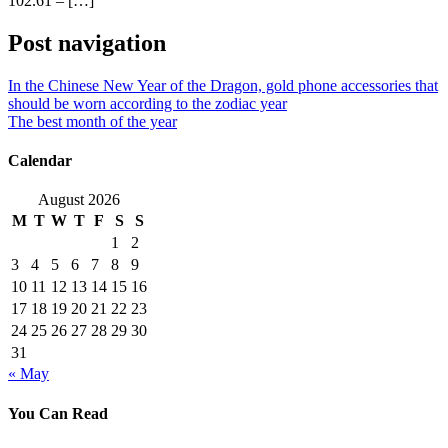
102.61 – […]
Post navigation
In the Chinese New Year of the Dragon, gold phone accessories that
should be worn according to the zodiac year
The best month of the year
Calendar
August 2026
M
T
W
T
F
S
S
1
2
3
4
5
6
7
8
9
10
11
12
13
14
15
16
17
18
19
20
21
22
23
24
25
26
27
28
29
30
31
« May
You Can Read