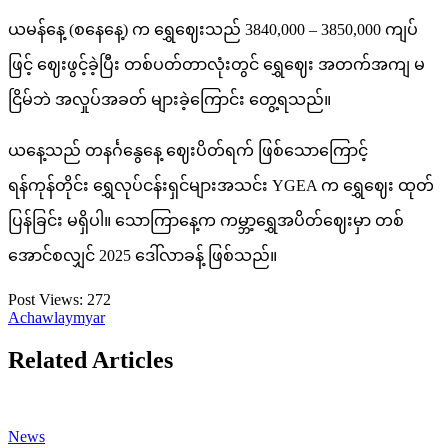
ယမန်နေ့ (စနေနေ့) က ရွှေဈေးသည် 3840,000 – 3850,000 ကျပ်
ဖြင့် ဈေးဖွင့်ခဲ့ပြီး တစ်ပတ်တာလုံးတွင် ရွှေဈေး အတက်အကျ မ
ငြိမ်ဘဲ အလှုပ်အခတ် များခဲ့ကြောင်း တွေ့ရသည်။
ယနေ့သည် တနင်္ဂနွေနေ့ ဈေးပိတ်ရက် ဖြစ်သောကြောင့်
ရန်ကုန်တိုင်း ရွှေလုပ်ငန်းရှင်များအသင်း YGEA က ရွှေဈေး ထုတ်
ပြန်ခြင်း မရှိပါ။ သောကြာနေ့က ကမ္ဘာ့ရွှေအပိတ်ဈေးမှာ တစ်
အောင်စလျှင် 2025 ဒေါ်လာခန့် ဖြစ်သည်။
Post Views:
272
Achawlaymyar
Related Articles
News