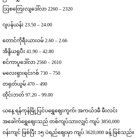
သြစတြေးလျဒေါ်လာ 2260 – 2320
ဂျပန်ယန်း 23.50 – 24.00
တောင်ကိုရီးယားဝမ် 2.60 – 2.66
အိန္ဒိယရူပီး 41.90 – 42.80
စင်ကာပူဒေါ်လာ 2560 – 2610
မလေးရှားရင်းဂစ် 730 – 750
တရုတ်ယွမ် 470 – 490
ထိုင်းဘတ် 97.20 – 99.00
ယနေ့ ရန်ကုန်မြို့ပြင်ပရွှေဈေးကွက်၊ အကယ်ဒမီ မီးလင်း
အခေါက်ရွှေဈေးသည် တစ်ကျပ်သားလျှင် ကျပ် 3850,000
ဝန်းကျင် ဖြစ်ပြီး ၁၅ ပဲရည်ဈေးမှာ ကျပ် 3620,000 ခန့် ဖြစ်သည်။