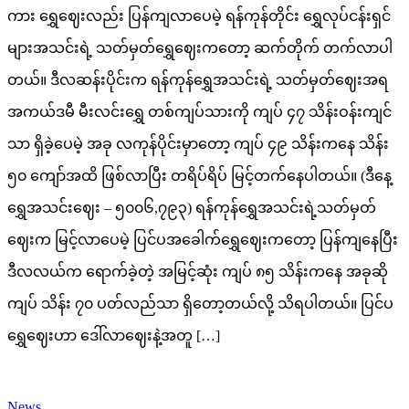
ကား ရွှေဈေးလည်း ပြန်ကျလာပေမဲ့ ရန်ကုန်တိုင်း ရွှေလုပ်ငန်းရှင်
များအသင်းရဲ့ သတ်မှတ်ရွှေဈေးကတော့ ဆက်တိုက် တက်လာပါ
တယ်။ ဒီလဆန်းပိုင်းက ရန်ကုန်ရွှေအသင်းရဲ့ သတ်မှတ်ဈေးအရ
အကယ်ဒမီ မီးလင်းရွှေ တစ်ကျပ်သားကို ကျပ် ၄၇ သိန်းဝန်းကျင်
သာ ရှိခဲ့ပေမဲ့ အခု လကုန်ပိုင်းမှာတော့ ကျပ် ၄၉ သိန်းကနေ သိန်း
၅၀ ကျော်အထိ ဖြစ်လာပြီး တရိပ်ရိပ် မြင့်တက်နေပါတယ်။ (ဒီနေ့
ရွှေအသင်းဈေး – ၅၀၀၆,၇၉၃) ရန်ကုန်ရွှေအသင်းရဲ့သတ်မှတ်
ဈေးက မြင့်လာပေမဲ့ ပြင်ပအခေါက်ရွှေဈေးကတော့ ပြန်ကျနေပြီး
ဒီလလယ်က ရောက်ခဲ့တဲ့ အမြင့်ဆုံး ကျပ် ၈၅ သိန်းကနေ အခုဆို
ကျပ် သိန်း ၇၀ ပတ်လည်သာ ရှိတော့တယ်လို့ သိရပါတယ်။ ပြင်ပ
ရွှေဈေးဟာ ဒေါ်လာဈေးနဲ့အတူ […]
News