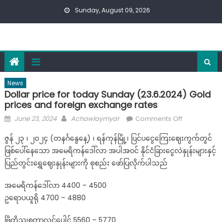
Skip
Sunday, August 09, 2026
to
content
News
Dollar price for today Sunday (23.6.2024) Gold
prices and foreign exchange rates
Posted
Author
on
June 23, 2024
Achawlaymyar
Comments Off
on
Dollar
ဇွန် ၂၃ ၊ ၂၀၂၄ (တနင်္ဂနွေနေ့) ၊ ရန်ကုန်မြို့၊ ပြင်ပငွေကြေးဈေးကွက်တွင်
price
ဖြစ်ပေါ်နေသော အမေရိကန်ဒေါ်လာ အပါအဝင် နိုင်ငံခြားငွေလဲနှုန်းများနှင့်
for
ပြည်တွင်းရွှေဈေးနှုန်းများကို စုစည်း ဖော်ပြလိုက်ပါသည်
today
Sunday
အမေရိကန်ဒေါ်လာ 4400 – 4500
(23.6.2024)
ဥရောပယူရို 4700 – 4880
Gold
prices
ဗြိတိသျှစတာလင်ပေါင် 5560 – 5770
and