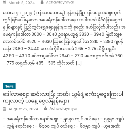
Author
Posted
Achawlaymyar
March 8, 2024
on
မတ်လ ၇ ၊ ၂၀၂၄ (ကြာသပတေးနေ့) ရန်ကုန်မြို့၊ ပြင်ပငွေလဲဈေးကွက်
တွင် ဖြစ်ပေါ်နေသော အမေရိကန်ဒေါ်လာဈေး အပါအဝင် နိုင်ငံခြားငွေလဲ
နှုန်းများနှင့် ပြည်တွင်းရွှေဈေးနှုန်းများကို စုစည်း ဖော်ပြလိုက်ပါသည်။ အ
မေရိကန်ဒေါ်လာ 3600 – 3640 ဥရောပယူရို 3830 – 3940 ဗြိတိသျှစ
တာလင်ပေါင် 4520 – 4630 သြစတြေးလျဒေါ်လာ 2310 – 2380 ဂျပန်
ယန်း 23.80 – 24.40 တောင်ကိုရီးယားဝမ် 2.65 – 2.75 အိန္ဒိယရူပီး
42.80 – 43.70 စင်ကာပူဒေါ်လာ 2640 – 2710 မလေးရှားရင်းဂစ် 760
– 775 တရုတ်ယွမ် 485 – 505 ထိုင်းဘတ် […]
News
ဒေါ်လာစျေး ဆင်းလာပြီး ဘတ်၊ ယွမ်နဲ့ စင်္ကာပူငွေကြေးပါ
ကျလာတဲ့ ယနေ့ ငွေလဲနှုန်းများ
Author
Posted
Achawlaymyar
August 25, 2024
on
– အမေရိကန်ဒေါ်လာ‌ ရောင်းဈေး – ၅၈၅၀ ကျပ် ဝယ်ဈေး – ၅၅၅၀ ကျပ်
– ယူရို ရောင်းဈေး – ၆၄၀၀ ကျပ် ဝယ်ဈေး – ၆၁၅၀ ကျပ် -ယူအေအီး