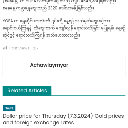
(စနေနေ့) က YGEA သတ်မှတ်ဈေးသည် ကျပ် 4546,381 ဖြစ်သည်။
စနေနေ့ ကမ္ဘာ့ရွှေဈေးသည် 2320 ဒေါ်လာခန့် ဖြစ်သည်။
YGEA က ရွှေဆိုင်အားလုံးကို ၎င်းတို့ နေ့စဉ် သတ်မှတ်ဈေးနှင့်သာ
ရောင်းဝယ်ကြရန်၊ ထိုဈေးထက် ကျော်လွန် ရောင်းဝယ်ခြင်း မပြုရန်၊ နေ့စဉ်
ဆိုင်ဖွင့် ရောင်းဝယ်ကြရန် အသိပေးထားသည်။
Post Views:
217
Achawlaymyar
Related Articles
News
Dollar price for Thursday (7.3.2024) Gold prices
and foreign exchange rates