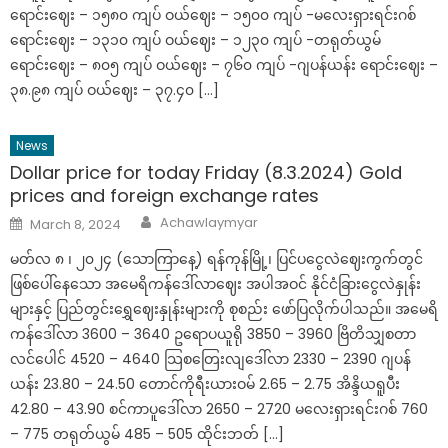
ရောင်းဈေး – ၁၅၈၀ ကျပ် ဝယ်ဈေး – ၁၅၀၀ ကျပ် -မလေးရှားရင်းဂစ်
ရောင်းဈေး – ၁၃၁၀ ကျပ် ဝယ်ဈေး – ၁၂၃၀ ကျပ် -တရုတ်ယွမ်
ရောင်းဈေး – ၈၀၅ ကျပ် ဝယ်ဈေး – ၇၆၀ ကျပ် -ဂျပန်ယန်း ရောင်းဈေး –
၃၈.၉၈ ကျပ် ဝယ်ဈေး – ၃၇.၄၀ […]
News
Dollar price for today Friday (8.3.2024) Gold
prices and foreign exchange rates
Author
Posted
Achawlaymyar
March 8, 2024
on
မတ်လ ၈ ၊ ၂၀၂၄ (သောကြာနေ့) ရန်ကုန်မြို့၊ ပြင်ပငွေလဲဈေးကွက်တွင်
ဖြစ်ပေါ်နေသော အမေရိကန်ဒေါ်လာဈေး အပါအဝင် နိုင်ငံခြားငွေလဲနှုန်း
များနှင့် ပြည်တွင်းရွှေဈေးနှုန်းများကို စုစည်း ဖော်ပြလိုက်ပါသည်။ အမေရိ
ကန်ဒေါ်လာ 3600 – 3640 ဥရောပယူရို 3850 – 3960 ဗြိတိသျှစတာ
လင်ပေါင် 4520 – 4640 သြစတြေးလျဒေါ်လာ 2330 – 2390 ဂျပန်
ယန်း 23.80 – 24.50 တောင်ကိုရီးယားဝမ် 2.65 – 2.75 အိန္ဒိယရူပီး
42.80 – 43.90 စင်ကာပူဒေါ်လာ 2650 – 2720 မလေးရှားရင်းဂစ် 760
– 775 တရုတ်ယွမ် 485 – 505 ထိုင်းဘတ် […]