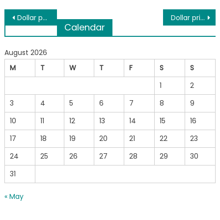
Post
Dollar price for today Friday (21.6.2024) Gold prices and foreign exchange rates
Dollar price for today Monday (24.6.2024) Gold prices and foreign exchange rates
Calendar
navigation
August 2026
M
T
W
T
F
S
S
1
2
3
4
5
6
7
8
9
10
11
12
13
14
15
16
17
18
19
20
21
22
23
24
25
26
27
28
29
30
31
« May