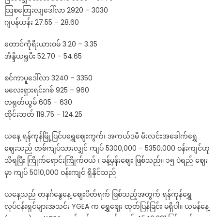
foreign
သြစတြေးလျဒေါ်လာ 2920 – 3030
exchange
ဂျပန်ယန်း 27.55 – 28.60
rates
တောင်ကိုရီးယားဝမ် 3.20 – 3.35
အိန္ဒိယရူပီး 52.70 – 54.65
စင်ကာပူဒေါ်လာ 3240 – 3350
မလေးရှားရင်းဂစ် 925 – 960
တရုတ်ယွမ် 605 – 630
ထိုင်းဘတ် 119.75 – 124.25
ယနေ့ ရန်ကုန်မြို့ပြင်ပရွှေဈေးကွက်၊ အကယ်ဒမီ မီးလင်းအခေါက်ရွှေ
ဈေးသည် တစ်ကျပ်သားလျှင် ကျပ် 5300,000 – 5350,000 ဝန်းကျင်ဟု
သိရပြီး ကြိုက်ရောင်းကြိုက်ဝယ် ၊ ခန့်မှန်းဈေး ဖြစ်သည်။ ၁၅ ပဲရည် ဈေး
မှာ ကျပ် 5010,000 ဝန်းကျင် ရှိနိုင်သည်
ယနေ့သည် တနင်္ဂနွေနေ့ ဈေးပိတ်ရက် ဖြစ်သည့်အတွက် ရန်ကုန်ရွှေ
လုပ်ငန်းရှင်များအသင်း YGEA က ရွှေဈေး ထုတ်ပြန်ခြင်း မရှိပါ။ ယမန်နေ့