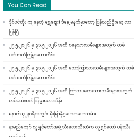
You Can Read
ဒိုင်ဗင်ထိုး ကျနေတဲ့ ရွှေဈေး! ဒီနေ့ မနက်မှာတော့ ပြန်လည်ဦးမော့ လာ
ပြန်ပြီ
၂၅.၅.၂၀၂၆ မှ ၃၁.၅.၂၀၂၆ အထိ စနေသားသမီးများအတွက် တစ်
ပတ်စာကံကြမ္မာဟောကိန်း
၂၅.၅.၂၀၂၆ မှ ၃၁.၅.၂၀၂၆ အထိ သောကြာသားသမီးများအတွက် တစ်
ပတ်စာကံကြမ္မာဟောကိန်း
၂၅.၅.၂၀၂၆ မှ ၃၁.၅.၂၀၂၆ အထိ ကြာသပတေးသားသမီးများအတွက်
တစ်ပတ်စာကံကြမ္မာဟောကိန်း
နောက် ၇၂နာရီအတွင်း မိုးရြာနိုင္ေသာေဒသမ်ား
နာမည်ကျော် လူရွှင်တော်အဖွဲ့ သီးလေးသီးထဲက လူရွှင်တော် ပန်းသီး
ကွယ်လွန်