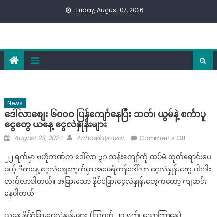
Skip
Friday, August 07, 2026
to
content
News
ဒေါ်လာစျေး ၆၀၀၀ ပြန်ကျော်နေပြီး ဘတ်၊ ယွမ်နဲ့ စင်္ကာပူ
ငွေတွေ ယနေ့ ငွေလဲနှုန်းများ
Posted
Author
on
August 23, 2024
Achawlaymyar
Comments Off
on
ဒေါ်
၂၂ ရက်မှာ ဗဟိုဘဏ်က ဒေါ်လာ ၃၁ သန်းကျော်ကို ထပ်မံ ထုတ်ရောင်းပေ
လာ
မယ့် ဒီကနေ့ ငွေလဲစျေးကွက်မှာ အမေရိကန်ဒေါ်လာ ငွေလဲနှုန်းတွေ ပါးပါး
စျေး
တက်လာပါတယ်။ အခြားသော နိုင်ငံခြားငွေလဲနှုန်းတွေကတော့ ကျဆင်း
၆၀၀၀
ပြန်
နေပါတယ်
ကျော်
ယနေ့ နိုင်ငံခြားငွေလဲနှုန်းများ (ဩဂုတ် ၂၃ ရက်၊ သောကြာနေ့)
နေ