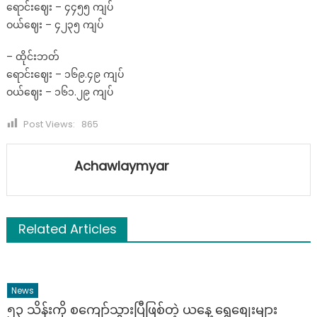
ရောင်းဈေး – ၄၄၅၅ ကျပ်
ဝယ်ဈေး – ၄၂၃၅ ကျပ်
– ထိုင်းဘတ်
ရောင်းဈေး – ၁၆၉.၄၉ ကျပ်
ဝယ်ဈေး – ၁၆၁.၂၉ ကျပ်
Post Views:
865
Achawlaymyar
Related Articles
News
၅၃ သိန်းကို စကျော်သွားပြီဖြစ်တဲ့ ယနေ့ ရွှေစျေးများ