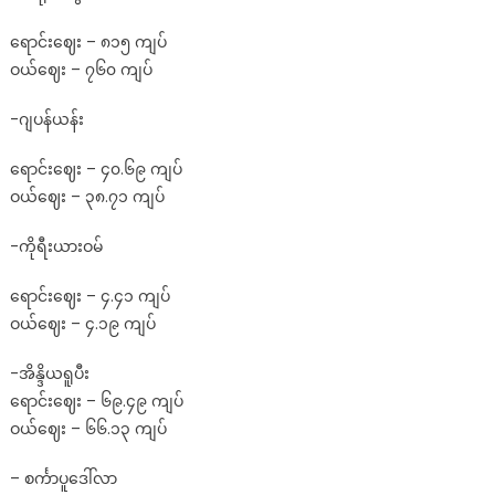
ရောင်းဈေး – ၈၁၅ ကျပ်
ဝယ်ဈေး – ၇၆၀ ကျပ်
-ဂျပန်ယန်း
ရောင်းဈေး – ၄၀.၆၉ ကျပ်
ဝယ်ဈေး – ၃၈.၇၁ ကျပ်
-ကိုရီးယားဝမ်
ရောင်းဈေး – ၄.၄၁ ကျပ်
ဝယ်ဈေး – ၄.၁၉ ကျပ်
-အိန္ဒိယရူပီး
ရောင်းဈေး – ၆၉.၄၉ ကျပ်
ဝယ်ဈေး – ၆၆.၁၃ ကျပ်
– စင်္ကာပူဒေါ်လာ