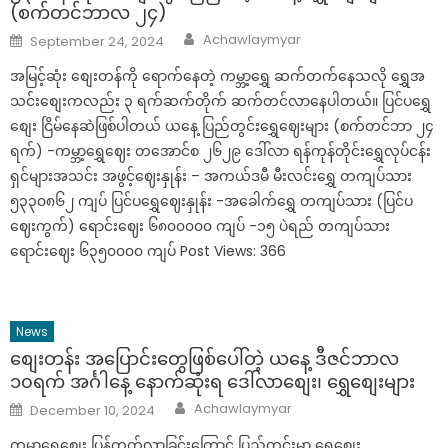
(စက်တင်ဘာလ ၂၄)
Author
Posted
Achawlaymyar
September 24, 2024
on
အမြင့်ဆုံး စျေးတန်ကို ရောက်နေတဲ့ ကမ္ဘာ့ရွှေ ဆက်တက်နေသလို ရွှေအ
သင်းစျေးကလည်း ၃ ရက်ဆက်တိုက် ဆက်တင်လာနေပါတယ်။ ပြင်ပရွှေ
စျေး ငြိမ်နေဆဲဖြစ်ပါတယ် ယနေ့ ပြည်တွင်းရွှေဈေးများ (စက်တင်ဘာ ၂၄
ရက်) -ကမ္ဘာ့ရွှေဈေး တအောင်စ ၂၆၂၉ ဒေါ်လာ ရန်ကုန်တိုင်းရွှေလုပ်ငန်း
ရှင်များအသင်း အဖွင့်ဈေးနှုန်း – အကယ်ဒမီ မီးလင်းရွှေ တကျပ်သား
၅၃၃၀၈၆၂ ကျပ် ပြင်ပရွှေဈေးနှုန်း -အခေါက်ရွှေ တကျပ်သား (ပြင်ပ
ဈေးကွက်) ရောင်းဈေး ၆၈၀၀၀၀၀ ကျပ် -၁၅ ပဲရည် တကျပ်သား
ရောင်းဈေး ၆၃၅၀၀၀၀ ကျပ် Post Views: 366
News
စျေးတန်း အပြောင်းတွေဖြစ်ပေါ်တဲ့ ယနေ့ ဒီဇင်ဘာလ
၁၀ရက် အင်္ဂါနေ့ နောက်ဆုံးရ ဒေါ်လာစျေး၊ ရွှေစျေးများ
Author
Posted
Achawlaymyar
December 10, 2024
on
ကမ္ဘာ့ရွှေစျေး ပြန်တက်လာခြင်းကြောင့် ပြည်တွင်းမှာ ရွှေစျေး