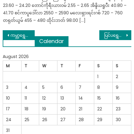
23.60 – 24.20 တောင်ကိုရီးယားဝမ် 2.55 – 2.65 အိန္ဒိယရူပီး 40.80 –
41.70 စင်ကာပူဒေါ်လာ 2550 – 2590 မလေးရှားရင်းဂစ် 720 – 760
တရုတ်ယွမ် 455 – 480 ထိုင်းဘတ် 98.00 […]
Post
ကမ္ဘာ့ရွှေအကျမှာ ရည်ညွှန်းစျေး ၄၉ သိန်းအောက် ပြန်ဆင်းပြီး ပြင်ပရွှေစျေး မကျတဲ့ ယနေ့ ရွှေစျေးများ
ပြင်ပရွှေစျေး ၇၄ သိန်းအထက် ပြန်တက်တဲ့ ယနေ့ ပြည်တွင်းရွှေစျေးများ
Calendar
navigation
August 2026
M
T
W
T
F
S
S
1
2
3
4
5
6
7
8
9
10
11
12
13
14
15
16
17
18
19
20
21
22
23
24
25
26
27
28
29
30
31