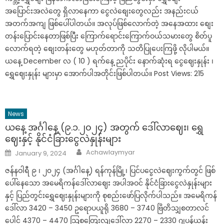
အပြောင်းအလဲတွေ ရှိလာနေကာ ငွေလဲစျေးတွေလည်း အနည်းငယ်
အတက်အကျ ဖြစ်ပေါ်ပါတယ်။ အလုပ်ဖြစ်လောက်တဲ့ အနေအထား စျေး
တန်းပြောင်းနေတာဖြစ်ပြီး ကြောက်ရောင်းကြောက်ဝယ်သမားတွေ စိတ်ပူ
လောက်ရတဲ့ စျေးတန်းတွေ မဟုတ်တာကို သတိပြုပေးကြဖို့ လိုပါမယ်။
ယနေ့ December လ ( 10 ) ရက်နေ့ ညပိုင်း နောက်ဆုံးရ ငွေဈေးနှုန်း ၊
ရွှေဈေးနှုန်း များမှာ အောက်ပါအတိုင်းဖြစ်ပါတယ်။ Post Views: 215
News
ယနေ့ အင်္ဂါနေ့ (၉.၁.၂၀၂၄) အတွက် ဒေါ်လာဈေး၊ ရွှေ
ဈေးနှင့် နိုင်ငံခြားငွေလဲနှုန်းများ
Author
Posted
Achawlaymyar
January 9, 2024
on
ဇန်နဝါရီ ၉ ၊ ၂၀၂၄ (အင်္ဂါနေ့) ရန်ကုန်မြို့၊ ပြင်ပငွေလဲဈေးကွက်တွင် ဖြစ်
ပေါ်နေသော အမေရိကန်ဒေါ်လာဈေး အပါအဝင် နိုင်ငံခြားငွေလဲနှုန်းများ
နှင့် ပြည်တွင်းရွှေဈေးနှုန်းများကို စုစည်းဖော်ပြလိုက်ပါသည်။ အမေရိကန်
ဒေါ်လာ 3420 – 3450 ဥရောပယူရို 3680 – 3740 ဗြိတိသျှစတာလင်
ပေါင် 4370 – 4470 သြစတြေးလျဒေါ်လာ 2270 – 2330 ဂျပန်ယန်း