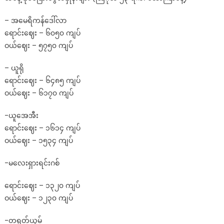
ပြီး
– အမေရိကန်ဒေါ်လာ‌
ဘတ်၊
ယွမ်
ရောင်းဈေး – ၆၀၅၀ ကျပ်
နဲ့
ဝယ်ဈေး – ၅၇၅၀ ကျပ်
စ
င်္
– ယူရို
ကာ
ရောင်းဈေး – ၆၄၈၅ ကျပ်
ပူ
ဝယ်ဈေး – ၆၁၇၀ ကျပ်
ငွေ
တွေ
-ယူအေအီး
ယနေ့
ရောင်းဈေး – ၁၆၁၄ ကျပ်
ငွေ
ဝယ်ဈေး – ၁၅၃၄ ကျပ်
လဲ
နှုန်း
-မလေးရှားရင်းဂစ်
များ
ရောင်းဈေး – ၁၃၂၀ ကျပ်
ဝယ်ဈေး – ၁၂၃၀ ကျပ်
-တရုတ်ယွမ်