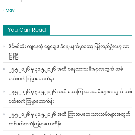
« May
You Can Read
ဒိုင်ဗင်ထိုး ကျနေတဲ့ ရွှေဈေး! ဒီနေ့ မနက်မှာတော့ ပြန်လည်ဦးမော့ လာ
ပြန်ပြီ
၂၅.၅.၂၀၂၆ မှ ၃၁.၅.၂၀၂၆ အထိ စနေသားသမီးများအတွက် တစ်
ပတ်စာကံကြမ္မာဟောကိန်း
၂၅.၅.၂၀၂၆ မှ ၃၁.၅.၂၀၂၆ အထိ သောကြာသားသမီးများအတွက် တစ်
ပတ်စာကံကြမ္မာဟောကိန်း
၂၅.၅.၂၀၂၆ မှ ၃၁.၅.၂၀၂၆ အထိ ကြာသပတေးသားသမီးများအတွက်
တစ်ပတ်စာကံကြမ္မာဟောကိန်း