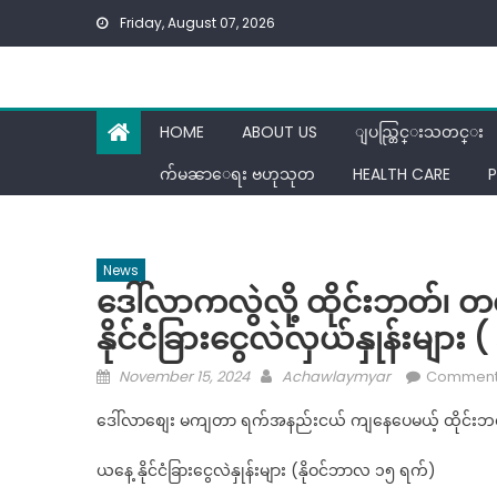
Skip
Friday, August 07, 2026
to
content
HOME
ABOUT US
ျပည္တြင္းသတင္း
က်မၼာေရး ဗဟုသုတ
HEALTH CARE
P
News
ဒေါ်လာကလွဲလို့ ထိုင်းဘတ်၊ 
နိုင်ငံခြားငွေလဲလှယ်နှုန်းမျာ
Posted
Author
November 15, 2024
Achawlaymyar
Comments
on
ဒေါ်လာစျေး မကျတာ ရက်အနည်းငယ် ကျနေပေမယ့် ထိုင်းဘ
ယနေ့ နိုင်ငံခြားငွေလဲနှုန်းများ (နိုဝင်ဘာလ ၁၅ ရက်)