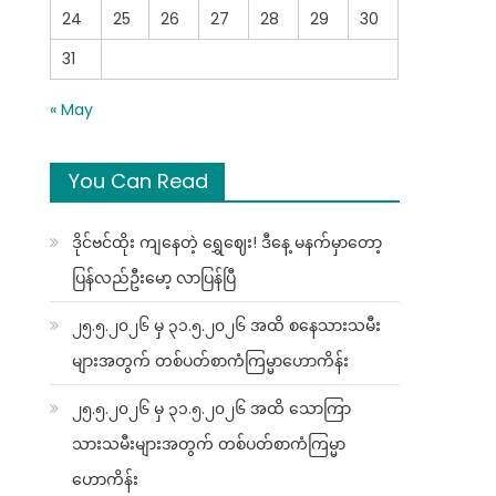
24
25
26
27
28
29
30
31
« May
You Can Read
ဒိုင်ဗင်ထိုး ကျနေတဲ့ ရွှေဈေး! ဒီနေ့ မနက်မှာတော့
ပြန်လည်ဦးမော့ လာပြန်ပြီ
၂၅.၅.၂၀၂၆ မှ ၃၁.၅.၂၀၂၆ အထိ စနေသားသမီး
များအတွက် တစ်ပတ်စာကံကြမ္မာဟောကိန်း
၂၅.၅.၂၀၂၆ မှ ၃၁.၅.၂၀၂၆ အထိ သောကြာ
သားသမီးများအတွက် တစ်ပတ်စာကံကြမ္မာ
ဟောကိန်း