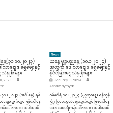
News
ဂါနေ့(၃၁.၁၀.၂၀၂၃)
ယနေ့ ဗုဒ္ဓဟူးနေ့ (၁၀.၁.၂၀၂၄)
်လာဈေး၊ ရွှေဈေးနှင့်
အတွက် ဒေါ်လာဈေး၊ ရွှေဈေးနှင့်
ွေလဲနှုန်းများ
နိုင်ငံခြားငွေလဲနှုန်းများ
Author
Author
Posted
1, 2023
January 10, 2024
on
ar
Achawlaymyar
၁ ၊ ၂၀၂၃ (အင်္ဂါနေ့) ရန်
ဇန်နဝါရီ ၁၀ ၊ ၂၀၂၄ (ဗုဒ္ဓဟူးနေ့) ရန်ကုန်
ွေလဲဈေးကွက်တွင် ဖြစ်ပေါ်နေ
မြို့၊ ပြင်ပငွေလဲဈေးကွက်တွင် ဖြစ်ပေါ်နေ
န်ဒေါ်လာဈေး အပါအဝင်
သော အမေရိကန်ဒေါ်လာဈေး အပါအဝင်