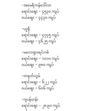
-အမေရိကန်ဒေါ်လာ‌
ရောင်းဈေး – ၄၅၃၀ ကျပ်
ဝယ်ဈေး – ၄၄၃၀ ကျပ်
-ယူရို
ရောင်းဈေး – ၄၇၄၅ ကျပ်
ဝယ်ဈေး – ၄၆၂၅ ကျပ်
-မလေးရှားရင်းဂစ်
ရောင်းဈေး – ၁၀၁၀ ကျပ်
ဝယ်ဈေး – ၉၈၀ ကျပ်
-တရုတ်ယွမ်
ရောင်းဈေး – ၆၂၂ ကျပ်
ဝယ်ဈေး – ၆၀၆ ကျပ်
-ဂျပန်ယန်း
ရောင်းဈေး – ၂၈.၉၀ ကျပ်