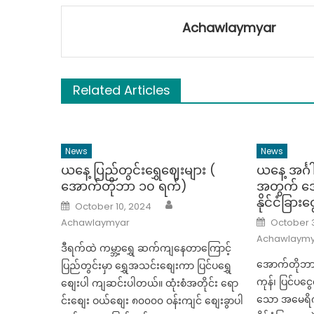
Achawlaymyar
Related Articles
News
News
ယနေ့ ပြည်တွင်းရွှေဈေးများ (
ယနေ့ အင်္
အောက်တိုဘာ ၁၀ ရက်)
အတွက် ဒေါ
နိုင်ငံခြားင
Author
Posted
October 10, 2024
on
Posted
Achawlaymyar
October 3
on
Achawlaymy
ဒီရက်ထဲ ကမ္ဘာ့ရွှေ ဆက်ကျနေတာကြောင့်
အောက်တိုဘာ ၃
ပြည်တွင်းမှာ ရွှေအသင်းစျေးကာ ပြင်ပရွှေ
ကုန်၊ ပြင်ပင
စျေးပါ ကျဆင်းပါတယ်။ ထုံးစံအတိုင်း ရော
သော အမေရိက
င်းစျေး ဝယ်စျေး ၈၀၀၀၀ ဝန်းကျင် စျေးခွာပါ