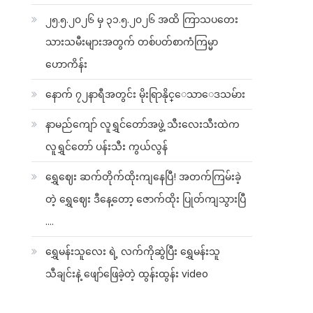
၂၅.၅.၂၀၂၆ မှ ၃၁.၅.၂၀၂၆ အထိ ကြာသပတေး
သားသမီးများအတွက် တစ်ပတ်စာကံကြမ္မာ
ဟောကိန်း
နောက် ၇၂နာရီအတွင်း မိုးရြာနိုင္ေသာေဒသမ်ား
နာမည်ကျော် လူရွှင်တော်အဖွဲ့ သီးလေးသီးထဲက
လူရွှင်တော် ပန်းသီး ကွယ်လွန်
ရွှေဈေး ဆက်တိုက်ထိုးကျနေပြီ! အတက်ကြမ်းခဲ့
တဲ့ ရွှေဈေး ဒီနေ့တော့ ဇောက်ထိုး ပြုတ်ကျသွားပြီ
….
ရွှေမန်းသူလေး ရဲ့ လက်ကိုဆွဲပြီး ရွှေမန်းသူ
သီချင်းနဲ့ ဖျော်ဖြေခဲ့တဲ့ ထွန်းထွန်း video