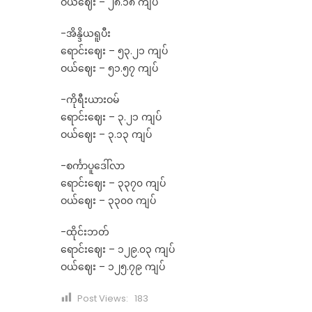
ဝယ်ဈေး – ၂၈.၁၈ ကျပ်
-အိန္ဒိယရူပီး
ရောင်းဈေး – ၅၃.၂၁ ကျပ်
ဝယ်ဈေး – ၅၁.၅၇ ကျပ်
-ကိုရီးယားဝမ်
ရောင်းဈေး – ၃.၂၁ ကျပ်
ဝယ်ဈေး – ၃.၁၃ ကျပ်
-စင်္ကာပူဒေါ်လာ
ရောင်းဈေး – ၃၃၇၀ ကျပ်
ဝယ်ဈေး – ၃၃၀၀ ကျပ်
-ထိုင်းဘတ်
ရောင်းဈေး – ၁၂၉.၀၃ ကျပ်
ဝယ်ဈေး – ၁၂၅.၇၉ ကျပ်
Post Views:
183