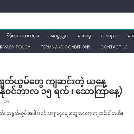
နိုင္ငံတကာသတင္း
အခ်စ္နွင့္ဘဝ
ေဗဒင္
အနုပညာ
အေ
RIVACY POLICY
TERMS AND CONDITIONS
CONTACT US
တရုတ်ယွမ်တွေ ကျဆင်းတဲ့ ယနေ့
း ( နိုဝင်ဘာလ ၁၅ ရက် ၊ သောကြာနေ့)
on
 Off
ဒေါ်လာ
တ်၊ တရုတ်ယွမ် အပါအဝင် အာရှငွေစျေးတွေကတော့ ကျဆင်းပါတယ်။
က
လွဲ
လို့