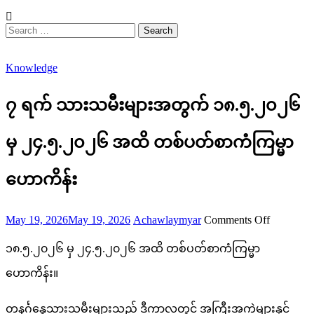
Search
for:
Knowledge
၇ ရက် သားသမီးများအတွက် ၁၈.၅.၂၀၂၆
မှ ၂၄.၅.၂၀၂၆ အထိ တစ်ပတ်စာကံကြမ္မာ
ဟောကိန်း
Posted
Author
on
May 19, 2026
May 19, 2026
Achawlaymyar
Comments Off
on
၇
၁၈.၅.၂၀၂၆ မှ ၂၄.၅.၂၀၂၆ အထိ တစ်ပတ်စာကံကြမ္မာ
ရက်
ဟောကိန်း။
သားသမီ
များ
တနင်္ဂနွေသားသမီးများသည် ဒီကာလတွင် အကြီးအကဲများနှင့်