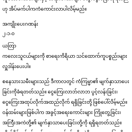
ဟု အိပ်မက်ပါကကံကောင်းလာပါလိမ့်မည်။
အကျိုးပေးဂဏန်း
၂-၁-၀
ယတြာ
ကလေးသူငယ်များကို စာရေးကိရိယာ သင်ထောက်ကူပစ္စည်းများ
လှူဒါန်းပေးပါ။
စနေသားသမီးများသည် ဒီကာလတွင် ကံကြမ္မာ၏ မျက်နှာသာပေး
ခြင်းကိုခံရတတ်သည်။ ငွေကြေးလာဘ်လာဘ ပွင့်လန်းခြင်း၊
ငွေကြေးအထုပ်လိုက်အထည်လိုက် ရရှိခြင်းတို့ ဖြစ်ပေါ်လိမ့်မည်။
ဝန်ထမ်းများဖြစ်ပါက အခွင့်အရေးကောင်းများ ကြုံတွေ့ခြင်း၊
အကြီးအကဲတို့၏ မျက်နှာသာပေးခြင်းတို့ကို ရရှိရတတ်သည်။