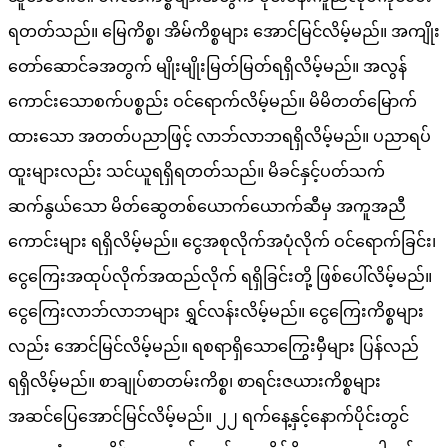
ရတတ်သည်။ မြေကိစ္စ၊ အိမ်ကိစ္စများ အောင်မြင်လိမ့်မည်။ အကျိုး
တော်ဆောင်ခအတွက် မျိုးမျိုးမြတ်မြတ်ရရှိလိမ့်မည်။ အလွန်
ကောင်းသောစက်ပစ္စည်း ဝင်ရောက်လိမ့်မည်။ မိမိတတ်မြောက်
ထားသော အတတ်ပညာဖြင့် လာဘ်လာဘရရှိလိမ့်မည်။ ပညာရပ်
ထူးများလည်း သင်ယူရရှိရတတ်သည်။ မိခင်နှင့်ပတ်သက်
ဆက်နွယ်သော မိတ်ဆွေတစ်ယောက်ယောက်ဆီမှ အကူအညီ
ကောင်းများ ရရှိလိမ့်မည်။ ငွေအစုလိုက်အပုံလိုက် ဝင်ရောက်ခြင်း၊
ငွေကြေးအထုပ်လိုက်အထည်လိုက် ရရှိခြင်းတို့ ဖြစ်ပေါ်လိမ့်မည်။
ငွေကြေးလာဘ်လာဘများ ရွှင်လန်းလိမ့်မည်။ ငွေကြေးကိစ္စများ
လည်း အောင်မြင်လိမ့်မည်။ ရစရာရှိသောကြွေးမှီများ ပြန်လည်
ရရှိလိမ့်မည်။ စာချုပ်စာတမ်းကိစ္စ၊ စာရင်းဇယားကိစ္စများ
အဆင်ပြေအောင်မြင်လိမ့်မည်။ ၂၂ ရက်နေ့နှင့်နောက်ပိုင်းတွင်