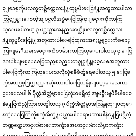
စ့၂၁ေစ့ကိုပလတ္စတစ္အိတ္ကေလးနဲ႔ထုပ္ၿပီးေငြနဲ႔အတူထားပါလာ
ဘ္ပြင့္လန္းေစတဲ့အျပင္မလိုအပ္ပဲေငြထြက္ျခင္းကိုကာကြ
ယ္ေပးပါတယ္ ၃ ပင္လယ္ဆားအနည္းငယ္ကိုပလတ္စတစ္အိတ္ကေလး
နဲ႔ထုပ္ၿပီးေငြနဲ႔အတူထားပါေငြေၾကးအရႈပ္အရွင္းကိစၥေႂ
ကြးျမႇီအမႈအခင္းကိစၥမ်ားကာကြယ္ေပးပါတယ္ ၄ ေငြ
ဒဂၤါးျဖစ္ေစေငြထည္ပစၥည္းတစ္ခုခုနဲ႔ျဖစ္ေစအတူထား
ပါေငြကိုကာကြယ္ေပးသလိုလုံၿခဳံစိတ္ခ်ရေစပါတယ္ ၅ ေငြစ
ကၠဴအသစ္တစ္႐ြက္အနည္းဆုံးထားပါေငြတန္ဖိုးျမင့္ေလေကာ
င္းေလပါ ၆ ပိုက္ဆံအိတ္ထဲမွာေငြလုံးဝမရွိတဲ့ အျဖစ္မ်ိဳးမျပဳမိပါေစ
နဲ႔ေငြကံညံ့သြားတတ္ပါတယ္ ၇ ပိုက္ဆံအိတ္ထဲမွာအလြန္စုတ္ျပတ္ေ
နတဲ့ေငြေတြကိုစကၠဴအိတ္နဲ႔ဖယ္ထားပါေရာမထားပါနဲ႔ေငြမရွိတဲ့
ဘဏ္ကတ္အေဟာင္းမ်ားေဘာက္ခ်ာအေဟာင္းမ်ားလိပ္စာကတ္မ်ား
နဲ႔ရႈပ္ေထြးမေနပါေစနဲလာဘ္တိတ္ပါတယ္ ၈ အားလုံးထည့္ထားႏို