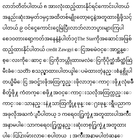
လာဘ်တိတ်ပါတယ် ၈ အားလုံးထည့်ထားနိုင်ရင်ကောင်းပါတယ်
အနည်းဆုံးအမှတ်၁မှ၄အထိတစ်မျိုးတော့ငွေနဲ့အတူထားရှိဖို့သင့်
ပါတယ် ၉ ဝင်ငွေကောင်းငွေမြဲပြီးလာဘ်လာဘပွားများကြပါ
စေ၁၀တားရော့ကတ်အနေနဲ့နံပါတ်၁၇The Starကိုအဆောင်အဖြစ်
ထည့်ထားနိုင်ပါတယ် credit Zawgyi ေငြအၿမဲဝင္ေအာင္ဆန္ေ
စ့ေလးကိုေဆာင္ ေငြကိုဘယ္လိုထားမလဲေငြကိုပိုက္ဆံအိတ္အံဆြဲ
မီးခံေသတၱာ စသည္မွာထားပါတယ္ဒါေပမဲထားတဲ့နည္းစံနစ္လိုပါ
တယ္မိမိေငြ အဝင္မ်ားဖိုအထြက္နည္းဖိုလာဘ္ေကာင္းဖို႔လုံၿခဳံ
စိတ္ခ်ဖို႔ ကံတက္ေစဖို႔အဝင္ေကာင္းသလိုအထြက္လည္းေ
ကာင္းေသာနည္းနဲ႔သာထြက္ဖို႔ဖုန္းေ႐ႊဖုန္းရွီပညာက
အခုလိုအႀကံျပဳပါတယ္ ၁ ကရေဝး႐ြက္နဲ႔အတူထားပါအက်ိဳး
အနာမပါေသာကရေဝး႐ြက္အနည္းဆုံးတစ္႐ြက္နဲ႔အတူထား
ပါေငြပြားမ်ားလာေစပါတယ္ ၂ အက်ိဳးအနာမပါတဲ့ဆန္ေ