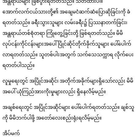
အန္တရာယ်များ ဖြစ်ပွားရတတ်သည်။ သတိထားပါ။
အောက်လက်ငယ်သားတို့၏ အချေမငံဆက်ဆံပြောဆိုခြင်းကို ခံ
ရတတ်သည်။ ခရီးသွားသူများ လမ်းခရီး၌ ပြဿနာတက်ခြင်း၊
အန္တရာယ်တစ်စုံတရာ ကြုံတွေ့ခြင်းတို့ ဖြစ်ရတတ်သည်။ မိမိ
လုပ်ငန်းကိုင်ငန်းများအပေါ် ပြိုင်ဆိုင်တိုက်ခိုက်သူများ ပေါ်ပေါက်
လာရတတ်သည်။ သူတစ်ပါးအတွက် သက်သေသက္ကာရ လိုက်ပေး
ရတတ်ပါသည်။
လူမှုရေးတွင် အပြိုင်အဆိုင်၊ အတိုက်အခိုက်များရှိသော်လည်း မိမိ
အပေါ် ယုံကြည်အားကိုးမှုများလည်း ရှိနေလိမ့်မည်။
အချစ်ရေးတွင် အပြိုင်အဆိုင်များ ပေါ်ပေါက်ရတတ်သည်။ ချစ်သူ
ကို မိမိဘက်ပါဖို့ အတော်လေးစည်းရုံးရလိမ့်မည်။
အိပ်မက်