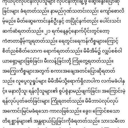
ကိုယ်ပိုင်လုပ်ငန်းလုပ်သူများ လုပ်ငန်းတိုးချဲ့ဖို့ ဆွေးနွေးပြောဆို
ခြင်းများ ခံရတတ်သည်။ နာမည်ဂုဏ်သတင်းလည်း ကျော်စောလိ
မ့်မည်။ မိတ်ဆွေကောင်းနှစ်ဦးနှင့် တပြိုင်နက်တည်း ပေါင်းသင်း
ဆက်ဆံရတတ်သည်။ ၂၁ ရက်နေ့နှင့်နောက်ပိုင်းတွင်တော့
ကံဇာတာနိမ့်ကျရတတ်သည်။ ရေတွင်းရေကန်ကိစ္စများကြောင့်
စိတ်ညစ်စိတ်သောက ရောက်ရတတ်သည်။ မိမိအိမ်၌ လျှပ်စစ်ဝါ
ယာရှော့များဖြစ်ခြင်း၊ မီးလန့်ခြင်းတို့ ကြုံတွေ့ရတတ်သည်။
အကြွေးကိစ္စများအတွက် စကားအချေအတင်ပြောဆိုရတတ်
သည်။ လူပွေလူရှုပ်များ မိမိအိမ်သို့ရောက်ရှိလာပါက လက်မခံပါနှ
င့်။ မနာလိုသူ၊ ရန်လိုသူများ၏ စွပ်စွဲနာမည်ဖျက်ခြင်း၊ အကြောင်းမဲ့
ရန်လုပ်ပုတ်ခတ်ခြင်းများ ကြုံရတတ်သည်။ မိမိဘာပဲလုပ်လုပ်
အကောင်းမြင်မခံရသော ကာလဖြစ်သည်။ ခွေး၊ ကြောင်စသော
တိရစ္ဆာန်များ၏ အန္တရာယ်ပြုခြင်းကိုခံရတတ်သည်။ သားသမီးတ