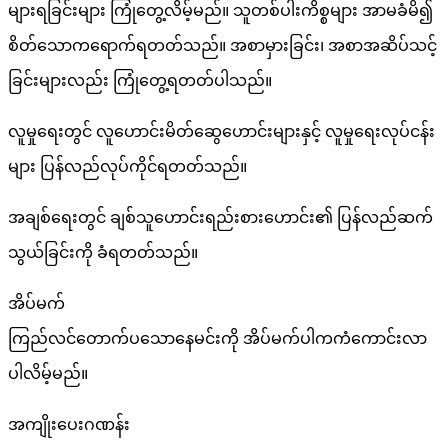
များရခြင်းများ ကြုံတွေ့လိမ့်မည်။ သူတစ်ပါးကိစ္စများ အာမခံမိ၍
စိတ်သောကရောက်ရတတ်သည်။ အစာမှားခြင်း၊ အစာအဆိပ်သင့်
ခြင်းများလည်း ကြုံတွေ့ရတတ်ပါသည်။
လူမှုရေးတွင် လူဟောင်းမိတ်ဆွေဟောင်းများနှင့် လူမှုရေးလုပ်ငန်း
များ ပြန်လည်လုပ်ကိုင်ရတတ်သည်။
အချစ်ရေးတွင် ချစ်သူဟောင်းရည်းစားဟောင်း၏ ပြန်လည်ဆက်
သွယ်ခြင်းကို ခံရတတ်သည်။
အိပ်မက်
ကြည်လင်တောက်ပသောနေမင်းကို အိပ်မက်ပါကကံကောင်းလာ
ပါလိမ့်မည်။
အကျိုးပေးဂဏန်း