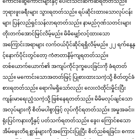
ကောင်းဆွေကောင်းများနှင့် ပေါင်းသင်းဆက်ဆံရတတ်သည်။
ဘုရားဖူးခရီးများ သွားရတတ်သည်။ ရပ်ဆိုင်းထားသောလုပ်ငန်း
များ ပြန်လည်ရှင်သန်လာရတတ်သည်။ နာမည်ဂုဏ်သတင်းများ
တိုးတက်အောင်မြင်လိမ့်မည်။ မိမိမျှော်လင့်ထားသော
အကြောင်းအရာများ လက်ဝယ်ပိုင်ဆိုင်ရရှိလိမ့်မည်။ ၂၂ ရက်နေ့နှ
င့်နောက်ပိုင်းတွင်တော့ ကံဇာတာနိမ့်ကျရတတ်သည်။
တစ်ယောက်ယောက်၏ အကျပ်ကိုင်ဒုက္ခပေးခြင်းကို ခံရတတ်
သည်။ မကောင်းသောအတတ်ဖြင့် ပြုစားထားသကဲ့သို့ စိတ်တွင်ခံ
စားရတတ်သည်။ ရောဂါမရှိသော်လည်း လေးလံထိုင်းမှိုင်းပြီး
ကျန်းမာရေးညံ့သကဲ့သို့ ဖြစ်နေရတတ်သည်။ မိမိမလုပ်ချင်သော
အလုပ်များကို စိတ်မပါစွာဖြင့် လုပ်ကိုင်ရတတ်သည်။ အမှုအခင်း၊
ရုံးပြင်ကနားတို့နှင့် ပတ်သက်ရတတ်သည်။ ခွေး၊ ကြောင်စသော
အိမ်မွေးတိရစ္ဆာန်များကိုအကြောင်းပြုပြီး စိတ်ညစ်ရခြင်း၊ စကား