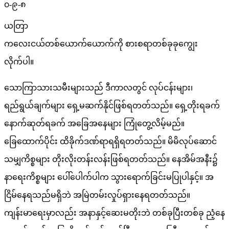
၀-၉-၈
ယတြာ
ကလေးငယ်တစ်ယောက်ယောက်ကို စားစရာတစ်ခုခုကျွေး
လိုက်ပါ။
သောကြာသားသမီးများသည် ဒီကာလတွင် လုပ်ငန်းများ၊
ရည်ရွယ်ချက်များ ရှေ့မဆက်နိုင်ဖြစ်ရတတ်သည်။ ရှေ့တိုးရခက်
နောက်ဆုတ်ရခက် အခြေအနေများ ကြုံတွေ့လိမ့်မည်။
ခြေထောက်ပိုင်း ထိခိုက်ဒဏ်ရာရရှိရတတ်သည်။ မိမိလုပ်ဆောင်
သမျှကိစ္စများ တိုးလိုးတန်းလန်းဖြစ်ရတတ်သည်။ နေအိမ်အနီး၌
နာရေးကိစ္စများ ပေါ်ပေါက်ပါက သွားရောက်ခြင်းမပြုပါနှင့်။ အ
ငြိမ်နေရသည်မရှိဘဲ အမြဲတမ်းလှုပ်ရှားနေရတတ်သည်။
ကျန်းမာရေးမှာလည်း အနာနှင့်ဆေးမတိုးဘဲ တစ်ခုပြီးတစ်ခု ညံ့နေ