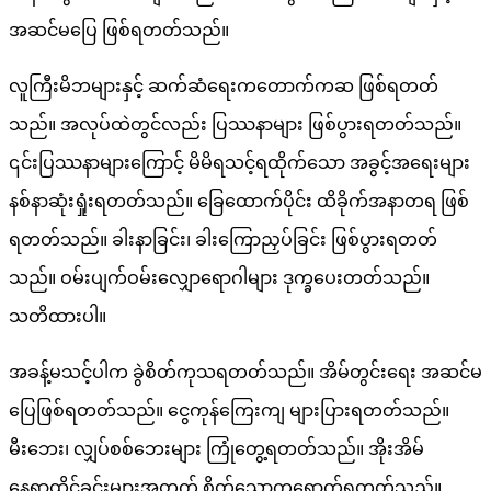
အတွက်
အဆင်မပြေ ဖြစ်ရတတ်သည်။
၁၈.၅.၂
မှ
လူကြီးမိဘများနှင့် ဆက်ဆံရေးကတောက်ကဆ ဖြစ်ရတတ်
၂၄.၅.၂
သည်။ အလုပ်ထဲတွင်လည်း ပြဿနာများ ဖြစ်ပွားရတတ်သည်။
အထိ
၎င်းပြဿနာများကြောင့် မိမိရသင့်ရထိုက်သော အခွင့်အရေးများ
တစ်
နစ်နာဆုံးရှုံးရတတ်သည်။ ခြေထောက်ပိုင်း ထိခိုက်အနာတရ ဖြစ်
ပတ်စာ
ရတတ်သည်။ ခါးနာခြင်း၊ ခါးကြောညှပ်ခြင်း ဖြစ်ပွားရတတ်
ကံကြမ္မာ
သည်။ ဝမ်းပျက်ဝမ်းလျှောရောဂါများ ဒုက္ခပေးတတ်သည်။
ဟောကိန်
သတိထားပါ။
အခန့်မသင့်ပါက ခွဲစိတ်ကုသရတတ်သည်။ အိမ်တွင်းရေး အဆင်မ
ပြေဖြစ်ရတတ်သည်။ ငွေကုန်ကြေးကျ များပြားရတတ်သည်။
မီးဘေး၊ လျှပ်စစ်ဘေးများ ကြုံတွေ့ရတတ်သည်။ အိုးအိမ်
နေရာထိုင်ခင်းများအတွက် စိတ်သောကရောက်ရတတ်သည်။