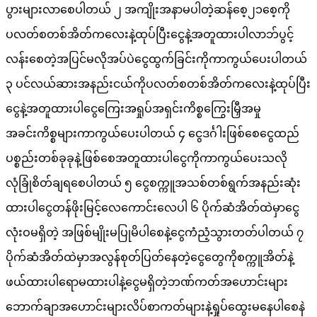
ပွားများလာစေပါတယ် ၂ အကျိုးအနာမပါတဲ့ဆန်စေ့၂၁စေ့ကို
ပလတ်စတစ်အိတ်ကလေးနဲ့ထုပ်ပြီးငွေနဲ့အတူထားပါလာဘ်ပွင့်
လန်းစေတဲ့အပြင်မလိုအပ်ပဲငွေထွက်ခြင်းကိုကာကွယ်ပေးပါတယ်
၃ ပင်လယ်ဆားအနည်းငယ်ကိုပလတ်စတစ်အိတ်ကလေးနဲ့ထုပ်ပြီး
ငွေနဲ့အတူထားပါငွေကြေးအရှုပ်အရှင်းကိစ္စကြွေးမြှီအမှု
အခင်းကိစ္စများကာကွယ်ပေးပါတယ် ၄ ငွေဒင်္ဂါးဖြစ်စေငွေထည်
ပစ္စည်းတစ်ခုခုနဲ့ဖြစ်စေအတူထားပါငွေကိုကာကွယ်ပေးသလို
လုံခြုံစိတ်ချရစေပါတယ် ၅ ငွေစက္ကူအသစ်တစ်ရွက်အနည်းဆုံး
ထားပါငွေတန်ဖိုးမြင့်လေကောင်းလေပါ ၆ ပိုက်ဆံအိတ်ထဲမှာငွေ
လုံးဝမရှိတဲ့ အဖြစ်မျိုးမပြုမိပါစေနဲ့ငွေကံညံ့သွားတတ်ပါတယ် ၇
ပိုက်ဆံအိတ်ထဲမှာအလွန်စုတ်ပြတ်နေတဲ့ငွေတွေကိုစက္ကူအိတ်နဲ့
ဖယ်ထားပါရောမထားပါနဲ့ငွေမရှိတဲ့ဘဏ်ကတ်အဟောင်းများ
ဘောက်ချာအဟောင်းများလိပ်စာကတ်များနဲ့ရှုပ်ထွေးမနေပါစေနဲ