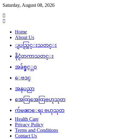
Skip
Saturday, August 08, 2026
to
content
Home
About Us
ျပည္တြင္းသတင္း
နိုင္ငံတကာသတင္း
အခ်စ္နွင့္ဘဝ
ေဗဒင္
အနုပညာ
အေထြအေထြဗဟုသုတ
က်မၼာေရး ဗဟုသုတ
Health Care
Privacy Policy
Terms and Conditions
Contact Us