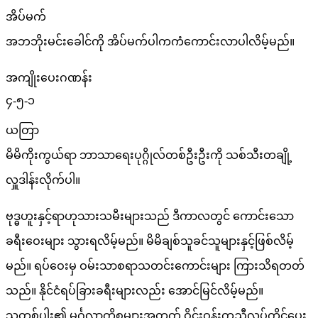
အိပ်မက်
အဘဘိုးမင်းခေါင်ကို အိပ်မက်ပါကကံကောင်းလာပါလိမ့်မည်။
အကျိုးပေးဂဏန်း
၄-၅-၁
ယတြာ
မိမိကိုးကွယ်ရာ ဘာသာရေးပုဂ္ဂိုလ်တစ်ဦးဦးကို သစ်သီးတချို့
လှူဒါန်းလိုက်ပါ။
ဗုဒ္ဓဟူးနှင့်ရာဟုသားသမီးများသည် ဒီကာလတွင် ကောင်းသော
ခရီးဝေးများ သွားရလိမ့်မည်။ မိမိချစ်သူခင်သူများနှင့်ဖြစ်လိမ့်
မည်။ ရပ်ဝေးမှ ဝမ်းသာစရာသတင်းကောင်းများ ကြားသိရတတ်
သည်။ နိုင်ငံရပ်ခြားခရီးများလည်း အောင်မြင်လိမ့်မည်။
သူတစ်ပါး၏ မင်္ဂလာကိစ္စများအတွက် ဝိုင်းဝန်းကူညီလုပ်ကိုင်ပေး