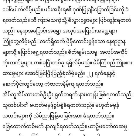
ပေါ်ပေါက်လိမ့်မည်။ မင်းအစိုးရ၏ ဂုဏ်ပြုချီးမြှောက်ခြင်းကို ခံ
ရတတ်သည်။ သိကြားမသကဲ့သို့ စီးပွားဥစ္စာများ ဖြစ်ထွန်းရတတ်
သည်။ နေရာအပြောင်းအရွှေ့၊ အလုပ်အပြောင်းအရွှေ့များ
ကြုံတွေ့လိမ့်မည်။ လက်ရှိထက် ပိုမိုကောင်းမွန်သော နေရာဌာန
များသို့ ပြောင်းရွှေ့ရတတ်သည်။ စိတ်ချမ်းသာမှု၊ အလုပ်အကိုင်
တိုးတက်မှုများ တစ်ခုပြီးတစ်ခု ရရှိလိမ့်မည်။ မိမိကြံစည်ကြိုးစား
ထားမှုများ အောင်မြင်ပြီးပြည့်စုံလိမ့်မည်။ ၂၂ ရက်နေ့နှင့်
နောက်ပိုင်းတွင်တော့ ကံဇာတာနိမ့်ကျရတတ်သည်။
အိမ်သူအိမ်သားတစ်ဦးဦး ရုတ်တရက် နာမကျန်းဖြစ်ရတတ်သည်။
သူတစ်ပါး၏ မဟုတ်မမှန်စွပ်စွဲခံရတတ်သည်။ မဟုတ်မမှန်
သတင်းများကို လိမ်ညာဖြန့်ဝေခြင်းအား ခံရတတ်သည်။
ခြေထောက်တစ်ဖက် နာကျင်ရတတ်သည်။ ယာဥ်မတော်တဆမှု