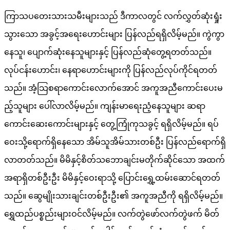
ကြာသပတေးသားသမီးများသည် ဒီကာလတွင် လက်လွှတ်ဆုံးရှုံး
သွားသော အခွင့်အရေးဟောင်းများ ပြန်လည်ရရှိလိမ့်မည်။ ကွဲကွာ
နေသူ၊ ပျောက်ဆုံးနေသူများနှင့် ပြန်လည်ဆုံတွေ့ရတတ်သည်။
လုပ်ငန်းဟောင်း၊ နေရာဟောင်းများကို ပြန်လည်လုပ်ကိုင်ရတတ်
သည်။ အံ့သြစရာကောင်းလောက်အောင် အကူအညီကောင်းပေးမ
ည့်သူများ ပေါ်လာလိမ့်မည်။ ကျန်းမာရေးညံ့နေသူများ ဆရာ
ကောင်းဆေးကောင်းများနှင့် တွေ့ကြုံကုသခွင့် ရရှိလိမ့်မည်။ ရပ်
ဝေးသို့ရောက်ရှိနေသော အိမ်သူအိမ်သားတစ်ဦး ပြန်လည်ရောက်ရှိ
လာတတ်သည်။ မိမိနှင့်စိတ်သဘောချင်းမတိုက်ဆိုင်သော အထက်
အရာရှိတစ်ဦးဦး မိမိနှင့်ဝေးရာသို့ ပြောင်းရွှေ့ထမ်းဆောင်ရတတ်
သည်။ ဆွေမျိုးသားချင်းတစ်ဦးဦး၏ အကူအညီကို ရရှိလိမ့်မည်။
ရွှေထည်ပစ္စည်းများဝင်လိမ့်မည်။ လက်တွဲဖော်လက်တွဲဖက် မိတ်