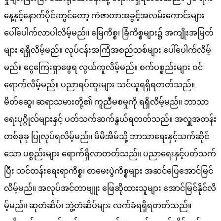
နေ့နှင့်နောက်ပိုင်းတွင်တော့ ကံဇာတာအခွင့်အလမ်းကောင်းများ
ပေါ်ပေါက်လာပါလိမ့်မည်။ မြေကိစ္စ၊ ခြံကိစ္စများ၌ အကျိုးအမြတ်
များ ရရှိလိမ့်မည်။ လုပ်ငန်းအကြံအစည်သစ်များ ပေါ်ပေါက်လိမ့်
မည်။ ငွေကြေးရှာဖွေရ လွယ်ကူလိမ့်မည်။ စက်ပစ္စည်းများ ဝင်
ရောက်လိမ့်မည်။ ပညာရပ်ထူးများ သင်ယူရရှိရတတ်သည်။
မိတ်ဆွေ၊ ဆရာသမားတို့၏ ကူညီမစမှုကို ရရှိလိမ့်မည်။ ဘာသာ
ရေးပုဂ္ဂိုလ်များနှင့် ပတ်သက်ဆက်နွယ်ရတတ်သည်။ အလှူအတန်း
တစ်ခုခု ပြုလုပ်ရလိမ့်မည်။ မိမိအိမ်သို့ ဘာသာရေးနှင့်သက်ဆိုင်
သော ပစ္စည်းများ ရောက်ရှိလာတတ်သည်။ ပညာရေးနှင့်ပတ်သက်
ပြီး သင်တန်းရေးရာကိစ္စ၊ စာမေးပွဲကိစ္စများ အဆင်ပြေအောင်မြင်
လိမ့်မည်။ အလုပ်အင်တာဗျူး ဖြေဆိုထားသူများ အောင်မြင်နိုင်လိ
မ့်မည်။ ဆုတံဆိပ်၊ ဘွဲ့တံဆိပ်များ လက်ခံရရှိရတတ်သည်။