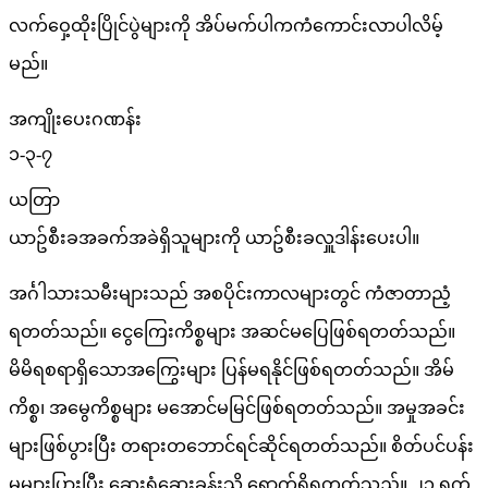
လက်ဝှေ့ထိုးပြိုင်ပွဲများကို အိပ်မက်ပါကကံကောင်းလာပါလိမ့်
မည်။
အကျိုးပေးဂဏန်း
၁-၃-၇
ယတြာ
ယာဥ်စီးခအခက်အခဲရှိသူများကို ယာဥ်စီးခလှူဒါန်းပေးပါ။
အင်္ဂါသားသမီးများသည် အစပိုင်းကာလများတွင် ကံဇာတာညံ့
ရတတ်သည်။ ငွေကြေးကိစ္စများ အဆင်မပြေဖြစ်ရတတ်သည်။
မိမိရစရာရှိသောအကြွေးများ ပြန်မရနိုင်ဖြစ်ရတတ်သည်။ အိမ်
ကိစ္စ၊ အမွေကိစ္စများ မအောင်မမြင်ဖြစ်ရတတ်သည်။ အမှုအခင်း
များဖြစ်ပွားပြီး တရားတဘောင်ရင်ဆိုင်ရတတ်သည်။ စိတ်ပင်ပန်း
မှုများပြားပြီး ဆေးရုံဆေးခန်းသို့ ရောက်ရှိရတတ်သည်။ ၂၁ ရက်