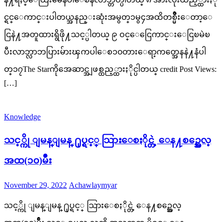
င္ရင္ေကာင္းပါတယ္အနည္းဆုံးအမွတ္၁မွ၄အထိတစ္မ်ိဳးေတာ့ေ
ငြနဲ႔အတူထားရွိဖို႔သင့္ပါတယ္ ၉ ဝင္ေငြေကာင္းေငြၿမဲၿ
ပီးလာဘ္လာဘပြားမ်ားၾကပါေစ၁၀တားေရာ့ကတ္အေနနဲ႔နံပါ
တ္၁၇The Starကိုအေဆာင္အျဖစ္ထည့္ထားႏိုင္ပါတယ္ credit Post Views:
[…]
Knowledge
သင့္ကို ျမန္ျမန္ ႐ုပ္ရင့္ သြားေစႏိုင္တဲ့ ေန႔စဥ္အေလ့
အထ(၁၀)မ်ိဳး
Posted
Author
November 29, 2022
Achawlaymyar
on
သင့္ကို ျမန္ျမန္ ႐ုပ္ရင့္ သြားေစႏိုင္တဲ့ ေန႔စဥ္အေလ့