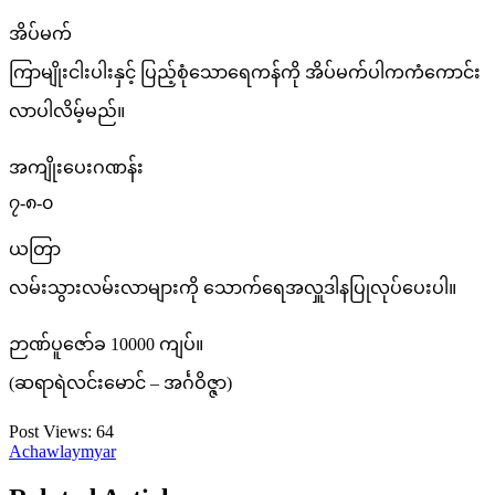
အိပ်မက်
ကြာမျိုးငါးပါးနှင့် ပြည့်စုံသောရေကန်ကို အိပ်မက်ပါကကံကောင်း
လာပါလိမ့်မည်။
အကျိုးပေးဂဏန်း
၇-၈-၀
ယတြာ
လမ်းသွားလမ်းလာများကို သောက်ရေအလှူဒါနပြုလုပ်ပေးပါ။
ဉာဏ်ပူဇော်ခ 10000 ကျပ်။
(ဆရာရဲလင်းမောင် – အင်္ဂဝိဇ္ဇာ)
Post Views:
64
Achawlaymyar