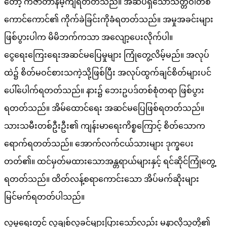
တော့ ကံဇာတာနိမ့်ကျရတတ်သည်။ အဆိပ်ရှိသောသတ္တဝါတစ်
ကောင်ကောင်၏ ကိုက်ခဲခြင်းကိုခံရတတ်သည်။ အမှုအခင်းများ
ဖြစ်ပွားပါက မိမိဘက်ကသာ အလျော့ပေးလိုက်ပါ။
ငွေရေးကြေးရေးအဆင်မပြေမှုများ ကြုံတွေ့လိမ့်မည်။ အလုပ်
ထဲ၌ စိတ်မဝင်စားသကဲ့သို့ဖြစ်ပြီး အလုပ်ထွက်ချင်စိတ်များပင်
ပေါ်ပေါက်ရတတ်သည်။ နား၌ ဘေးဥပဒ်တစ်စုံတရာ ဖြစ်ပွား
ရတတ်သည်။ အိမ်ထောင်ရေး အဆင်မပြေဖြစ်ရတတ်သည်။
သားသမီးတစ်ဦးဦး၏ ကျန်းမာရေးကိစ္စကြောင့် စိတ်သောက
ရောက်ရတတ်သည်။ အောက်လက်ငယ်သားများ ဒုက္ခပေး
တတ်၏။ ထင်မှတ်မထားသောအန္တရာယ်များနှင့် ရင်ဆိုင်ကြုံတွေ့
ရတတ်သည်။ ထိတ်လန့်စရာကောင်းသော အိပ်မက်ဆိုးများ
မြင်မက်ရတတ်ပါသည်။
လူမှုရေးတွင် လူချစ်လူခင်များပြားသော်လည်း မနာလိုသူတို့၏