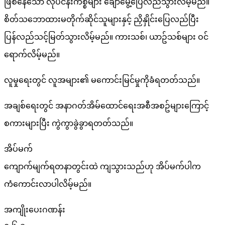
ဖြစ်နေသော လုပ်ငန်းကိစ္စများ ချောမွေ့ပြေလည်သွားလိမ့်မည်။
စိတ်သဘောထားမတိုက်ဆိုင်သူများနှင့် ညှိနှိုင်းပြေလည်ပြီး
ပြန်လည်သင့်မြတ်သွားလိမ့်မည်။ ကားသစ်၊ ယာဥ်သစ်များ ဝင်
ရောက်လိမ့်မည်။
လူမှုရေးတွင် လူအများ၏ မကောင်းမြင်မှုကိုခံရတတ်သည်။
အချစ်ရေးတွင် အနာဂတ်အိမ်ထောင်ရေးအစီအစဥ်များကြောင့်
စကားများပြီး ကွဲကွာခွဲခွာရတတ်သည်။
အိပ်မက်
ကျောက်မျက်ရတနာတွင်းထဲ ကျသွားသည်ဟု အိပ်မက်ပါက
ကံကောင်းလာပါလိမ့်မည်။
အကျိုးပေးဂဏန်း