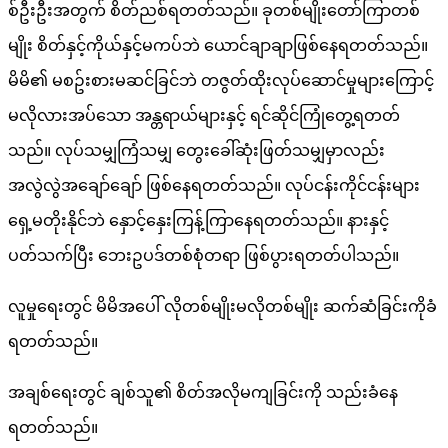
စ်ဦးဦးအတွက် စိတ်ညစ်ရတတ်သည်။ ခုတစ်မျိုးတော်ကြာတစ်
မျိုး စိတ်နှင့်ကိုယ်နှင့်မကပ်ဘဲ ယောင်ချာချာဖြစ်နေရတတ်သည်။
မိမိ၏ မစဥ်းစားမဆင်ခြင်ဘဲ တဇွတ်ထိုးလုပ်ဆောင်မှုများကြောင့်
မလိုလားအပ်သော အန္တရာယ်များနှင့် ရင်ဆိုင်ကြုံတွေ့ရတတ်
သည်။ လုပ်သမျှကြံသမျှ တွေးခေါ်ဆုံးဖြတ်သမျှမှာလည်း
အလွဲလွဲအချော်ချော် ဖြစ်နေရတတ်သည်။ လုပ်ငန်းကိုင်ငန်းများ
ရှေ့မတိုးနိုင်ဘဲ နှောင့်နှေးကြန့်ကြာနေရတတ်သည်။ နားနှင့်
ပတ်သက်ပြီး ဘေးဥပဒ်တစ်စုံတရာ ဖြစ်ပွားရတတ်ပါသည်။
လူမှုရေးတွင် မိမိအပေါ် လိုတစ်မျိုးမလိုတစ်မျိုး ဆက်ဆံခြင်းကိုခံ
ရတတ်သည်။
အချစ်ရေးတွင် ချစ်သူ၏ စိတ်အလိုမကျခြင်းကို သည်းခံနေ
ရတတ်သည်။