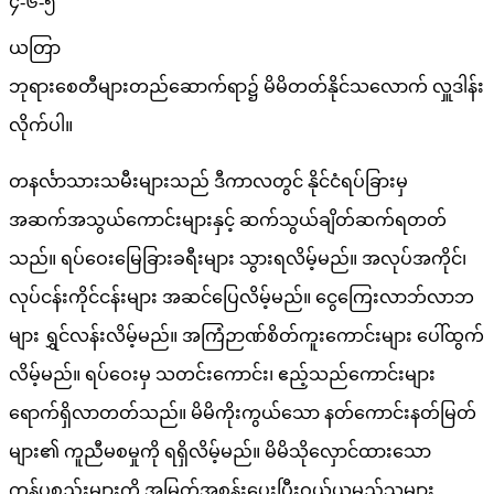
၄-၆-၅
ယတြာ
ဘုရားစေတီများတည်ဆောက်ရာ၌ မိမိတတ်နိုင်သလောက် လှူဒါန်း
လိုက်ပါ။
တနင်္လာသားသမီးများသည် ဒီကာလတွင် နိုင်ငံရပ်ခြားမှ
အဆက်အသွယ်ကောင်းများနှင့် ဆက်သွယ်ချိတ်ဆက်ရတတ်
သည်။ ရပ်ဝေးမြေခြားခရီးများ သွားရလိမ့်မည်။ အလုပ်အကိုင်၊
လုပ်ငန်းကိုင်ငန်းများ အဆင်ပြေလိမ့်မည်။ ငွေကြေးလာဘ်လာဘ
များ ရွှင်လန်းလိမ့်မည်။ အကြံဉာဏ်စိတ်ကူးကောင်းများ ပေါ်ထွက်
လိမ့်မည်။ ရပ်ဝေးမှ သတင်းကောင်း၊ ဧည့်သည်ကောင်းများ
ရောက်ရှိလာတတ်သည်။ မိမိကိုးကွယ်သော နတ်ကောင်းနတ်မြတ်
များ၏ ကူညီမစမှုကို ရရှိလိမ့်မည်။ မိမိသိုလှောင်ထားသော
ကုန်ပစ္စည်းများကို အမြတ်အစွန်းပေးပြီးဝယ်ယူမည့်သူများ