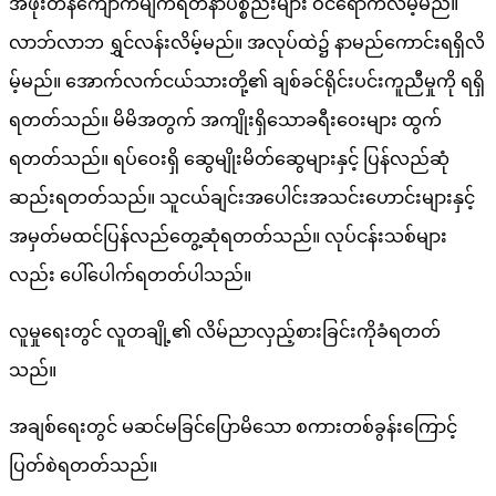
အဖိုးတန်ကျောက်မျက်ရတနာပစ္စည်းများ ဝင်ရောက်လိမ့်မည်။
လာဘ်လာဘ ရွှင်လန်းလိမ့်မည်။ အလုပ်ထဲ၌ နာမည်ကောင်းရရှိလိ
မ့်မည်။ အောက်လက်ငယ်သားတို့၏ ချစ်ခင်ရိုင်းပင်းကူညီမှုကို ရရှိ
ရတတ်သည်။ မိမိအတွက် အကျိုးရှိသောခရီးဝေးများ ထွက်
ရတတ်သည်။ ရပ်ဝေးရှိ ဆွေမျိုးမိတ်ဆွေများနှင့် ပြန်လည်ဆုံ
ဆည်းရတတ်သည်။ သူငယ်ချင်းအပေါင်းအသင်းဟောင်းများနှင့်
အမှတ်မထင်ပြန်လည်တွေ့ဆုံရတတ်သည်။ လုပ်ငန်းသစ်များ
လည်း ပေါ်ပေါက်ရတတ်ပါသည်။
လူမှုရေးတွင် လူတချို့၏ လိမ်ညာလှည့်စားခြင်းကိုခံရတတ်
သည်။
အချစ်ရေးတွင် မဆင်မခြင်ပြောမိသော စကားတစ်ခွန်းကြောင့်
ပြတ်စဲရတတ်သည်။