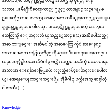
အထ(၁၀)မ်ိဳး သင့္ ႐ုပ္ရည္က လက္ရွိ အသက္ထက္ ပိုရင့္ ေန
သလား…။ မ်ိဳး႐ိုးဗီဇေၾကာင့္ ႐ုပ္ရင့္ တာအျပင္ သင္ေန႔စ
ဥ္ေနထိုင္ စားေသာက္မႈ အေလ့အထ တခ်ိဳ႕ေၾကာင့္လည္း ျမ
န္ျမန္႐ုပ္ရင့္ေစ ပါတယ္ …။ သင့္ကို ႐ုပ္ရင့္ေစတဲ့ အေလ့အ
ထေတြကို ေျပာင္းလဲ ၾကည့္ရေအာင္ ။ (၁) အဆီမပါသည့္
အစာ စားျခင္း” အဆီမပါတဲ့ အစာေတြ ကိုပဲ စားေနရင္
အသားအေရက အ႐ြယ္မတိုင္ခင္ အိုမင္းၿပီး အေရးေၾကာင္း
ထင္ေစႏိုင္ပါတယ္။ အိုမီဂါ ၃ ဖက္တီး အက္ဆစ္ အဆီကို စားေပးရင္
အသားအ ေရေခ်ာေမြ႕ၿပီး ႏူးညံ့ေပ်ာ့ေပ်ာင္းေစပါတ
ယ္။ အေရးေၾကာင္းကင္းဖို႔ အိုမီဂါ ၃ ဖက္တီးအက္ ဆစ္ပါတဲ့
ငါးအဆီ၊ […]
Knowledge