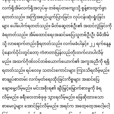
လက်ရှိအိမ်လက်ရှိအလုပ်မှ တစ်ရပ်တကျေးသို့ စွန့်စားထွက်ခွာ
ရတတ်သည်။ အကြံအစည်ပျက်ပြားခြင်း၊ လုပ်ငန်းဆုံးရှုံးခြင်း
များ ပေါ်ပေါက်ရတတ်သည်။ မိတ်ဆွေတစ်ဦး၏ အထင်လွဲခြင်းကို
ခံရတတ်သည်။ အိမ်ထောင်ရေးအဆင်မပြေသူတစ််ဦးဦး မိမိအိမ်
သို့ လာရောက်တည်းခိုရတတ်သည်။ လက်မခံပါနှင့်။ ၂၂ ရက်နေ့နှ
င့်နောက်ပိုင်းတွင်တော့ ကံဇာတာပြန်လည်တိုးတက်လာပါလိမ့်
မည်။ အထက်ဂိုဏ်းဝင်တစ်ယောက်ယောက်၏ အကူအညီကို ရရှိ
ရတတ်သည်။ ရပ်ဝေးမှ သတင်းကောင်းများ ကြားသိရလိမ့်မည်။
စာချုပ်စာတမ်း လက်မှတ်ရေးထိုးခြင်းကိစ္စများ အဆင်ပြေ
ချောမွေ့လိမ့်မည်။ မင်းအစိုးရ၏ ချီးမြှင့်မြှောက်စားမှုကို ခံရ
လိမ့်မည်။ ခရီးဝေးတစ်ခုခု သွားရလိမ့်မည်။ ဖြေဆိုထားသော
စာမေးပွဲများ အောင်မြင်လိမ့်မည်။ အရင်က အထေ့ထေ့အငေါ့ငေါ့