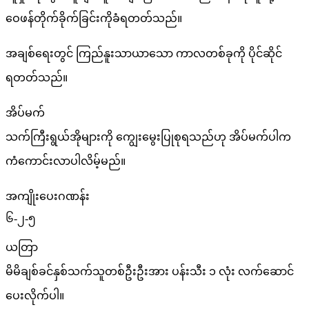
ဝေဖန်တိုက်ခိုက်ခြင်းကိုခံရတတ်သည်။
အချစ်ရေးတွင် ကြည်နူးသာယာသော ကာလတစ်ခုကို ပိုင်ဆိုင်
ရတတ်သည်။
အိပ်မက်
သက်ကြီးရွယ်အိုများကို ကျွေးမွေးပြုစုရသည်ဟု အိပ်မက်ပါက
ကံကောင်းလာပါလိမ့်မည်။
အကျိုးပေးဂဏန်း
၆-၂-၅
ယတြာ
မိမိချစ်ခင်နှစ်သက်သူတစ်ဦးဦးအား ပန်းသီး ၁ လုံး လက်ဆောင်
ပေးလိုက်ပါ။