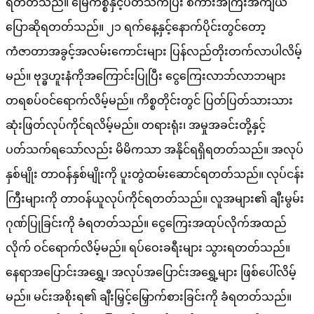
ရတတ်သည်။ မြေကိစ္စနှင့်ပတ်သက်ပြီး စကားအကြီးအကျယ်
ပြောဆိုရတတ်သည်။ ၂၁ ရက်နေ့နှင့်နောက်ပိုင်းတွင်တော့
ကံဇာတာအခွင့်အလမ်းကောင်းများ ပြန်လည်တိုးတက်လာပါလိမ့်
မည်။ ဗုဒ္ဓဟူးနံကိုအကြောင်းပြုပြီး ငွေကြေးလာဘ်လာဘများ
တရစပ်ဝင်ရောက်လိမ့်မည်။ ကိစ္စတိုင်းတွင် ပြတ်ပြတ်သားသား
ဆုံးဖြတ်လုပ်ကိုင်ရလိမ့်မည်။ တရားရုံး၊ အမှုအခင်းတို့နှင့်
ပတ်သက်ရသော်လည်း မိမိကသာ အနိုင်ရရှိရတတ်သည်။ အလုပ်
နှစ်မျိုး တာဝန်နှစ်မျိုးကို ပူးတွဲထမ်းဆောင်ရတတ်သည်။ လုပ်ငန်း
ကြီးများကို တာဝန်ယူလုပ်ကိုင်ရတတ်သည်။ လူအများ၏ ချီးမွမ်း
ဂုဏ်ပြုခြင်းကို ခံရတတ်သည်။ ငွေကြေးအထုပ်လိုက်အထည်
လိုက် ဝင်ရောက်လိမ့်မည်။ ရပ်ဝေးခရီးများ သွားရတတ်သည်။
နေရာအပြောင်းအရွှေ့၊ အလုပ်အပြောင်းအရွှေ့များ ဖြစ်ပေါ်လိမ့်
မည်။ မင်းအစိုးရ၏ ချီးမြှင့်မြှောက်စားခြင်းကို ခံရတတ်သည်။