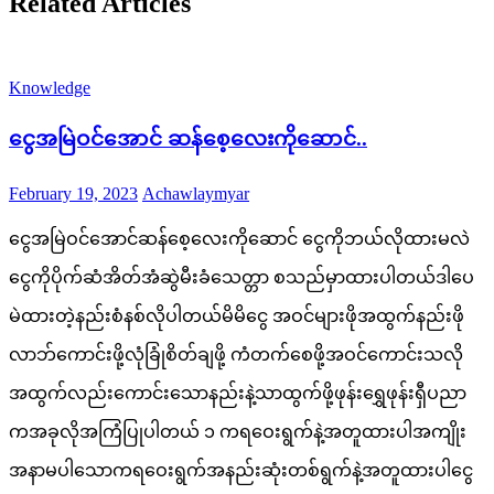
Related Articles
Knowledge
ငွေအမြဲဝင်အောင် ဆန်စေ့လေးကိုဆောင်..
Posted
Author
February 19, 2023
Achawlaymyar
on
ငွေအမြဲဝင်အောင်ဆန်စေ့လေးကိုဆောင် ငွေကိုဘယ်လိုထားမလဲ
ငွေကိုပိုက်ဆံအိတ်အံဆွဲမီးခံသေတ္တာ စသည်မှာထားပါတယ်ဒါပေ
မဲထားတဲ့နည်းစံနစ်လိုပါတယ်မိမိငွေ အဝင်များဖိုအထွက်နည်းဖို
လာဘ်ကောင်းဖို့လုံခြုံစိတ်ချဖို့ ကံတက်စေဖို့အဝင်ကောင်းသလို
အထွက်လည်းကောင်းသောနည်းနဲ့သာထွက်ဖို့ဖုန်းရွှေဖုန်းရှီပညာ
ကအခုလိုအကြံပြုပါတယ် ၁ ကရဝေးရွက်နဲ့အတူထားပါအကျိုး
အနာမပါသောကရဝေးရွက်အနည်းဆုံးတစ်ရွက်နဲ့အတူထားပါငွေ