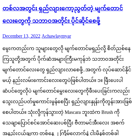
တစ်လအတွင်း ရှည်လျားကော့ညွတ်တဲ့ မျက်တောင်
လေးတွေကို သဘာဝအတိုင်း ပိုင်ဆိုင်စေဖို့
Posted
Author
December 13, 2022
Achawlaymyar
on
မွေးကတည်းက သူများတွေလို မျက်တောင်မရှည်လို့ စိတ်ညစ်နေ
ကြသူတို့အတွက် ပိုက်ဆံအများကြီးမကုန်ဘဲ သဘာဝအတိုင်း
မျက်တောင်လေးတွေ ရှည်လျားလာစေဖို့..အတွက် လုပ်ဆောင်နိုင်
မယ့် နည်းလမ်းကောင်းလေးတွေပဲဖြစ်ပါတယ်။ ၁။ ဖြီးပေးပါ
ဆံပင်တွေလိုပဲ မျက်တောင်မွှေးလေးတွေကိုဖီးပေးခြင်းကလည်း
သွေးလည်ပတ်မှုကောင်းမွန်စေပြီး ရှည်လျားနှုန်းကိုတွန်းအားဖြစ်
စေပါတယ်။ သုံးလို့ကုန်သွားတဲ့ Mascara ဘူးထဲက Brush ကို
သေချာပြောင်စင်အောင်ဆေးပစ်ပြီး ဗီတာမင်အီးလေး အစက်
အနည်းငယ်ချကာ တစ်နေ့ ၂ ကြိမ်လောက်နဲ့ ငါးမိနစ်တစ်ခါ