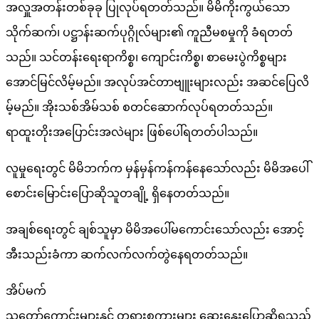
အလှူအတန်းတစ်ခုခု ပြုလုပ်ရတတ်သည်။ မိမိကိုးကွယ်သော
သိုက်ဆက်၊ ပဋ္ဌာန်းဆက်ပုဂ္ဂိုလ်များ၏ ကူညီမစမှုကို ခံရတတ်
သည်။ သင်တန်းရေးရာကိစ္စ၊ ကျောင်းကိစ္စ၊ စာမေးပွဲကိစ္စများ
အောင်မြင်လိမ့်မည်။ အလုပ်အင်တာဗျူးများလည်း အဆင်ပြေလိ
မ့်မည်။ အိုးသစ်အိမ်သစ် စတင်ဆောက်လုပ်ရတတ်သည်။
ရာထူးတိုးအပြောင်းအလဲများ ဖြစ်ပေါ်ရတတ်ပါသည်။
လူမှုရေးတွင် မိမိဘက်က မှန်မှန်ကန်ကန်နေသော်လည်း မိမိအပေါ်
စောင်းမြောင်းပြောဆိုသူတချို့ ရှိနေတတ်သည်။
အချစ်ရေးတွင် ချစ်သူမှာ မိမိအပေါ်မကောင်းသော်လည်း အောင့်
အီးသည်းခံကာ ဆက်လက်လက်တွဲနေရတတ်သည်။
အိပ်မက်
သူတော်ကောင်းများနှင့် တရားစကားများ ဆွေးနွေးပြောဆိုရသည်